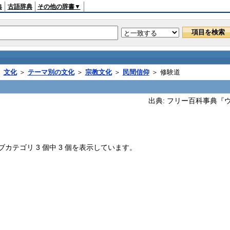
典
古語辞典
その他の辞書▼
＞
文化
＞
テーマ別の文化
＞
宗教文化
＞
民間信仰
＞ 修験道
出典: フリー百科事典『ウィキペ
テゴリ 3 個中 3 個を表示しています。