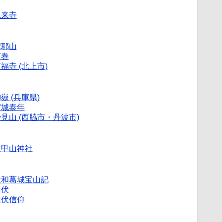
鳳来寺
摩耶山
万巻
福寺 (北上市)
嶽 (兵庫県)
宮城泰年
見山 (西脇市・丹波市)
六甲山神社
大和葛城宝山記
山伏
山伏信仰