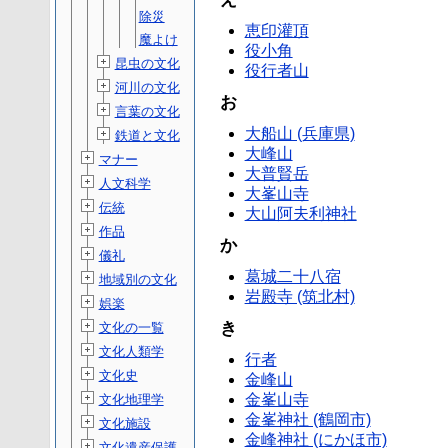
除災
恵印灌頂
魔よけ
役小角
昆虫の文化
役行者山
河川の文化
お
言葉の文化
大船山 (兵庫県)
鉄道と文化
大峰山
マナー
大普賢岳
人文科学
大峯山寺
伝統
大山阿夫利神社
作品
か
儀礼
葛城二十八宿
地域別の文化
岩殿寺 (筑北村)
娯楽
き
文化の一覧
文化人類学
行者
文化史
金峰山
金峯山寺
文化地理学
金峯神社 (鶴岡市)
文化施設
金峰神社 (にかほ市)
文化遺産保護