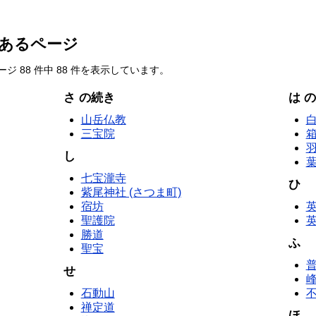
あるページ
 88 件中 88 件を表示しています。
さ の続き
は 
山岳仏教
白
三宝院
し
葉
七宝瀧寺
ひ
紫尾神社 (さつま町)
宿坊
聖護院
勝道
ふ
聖宝
普
せ
石動山
禅定道
ほ