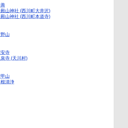
唯善
殿山神社 (西川町大井沢)
殿山神社 (西川町本道寺)
吉野山
瀧安寺
泉寺 (天川村)
六甲山
六根清浄