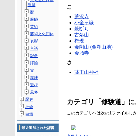
制度
こ
暦
荒沢寺
服飾
小金ヶ嶽
芸術
穀断ち
芸術文化団体
古処山
権現
表彰
金剛山 (金剛山地)
言語
金胎寺
記念
さ
評論
賞
蔵王山神社
趣味
遊び
風俗
歴史
カテゴリ「修験道」に
社会
このカテゴリへは次の1ファイルし
自然
最近追加された辞書