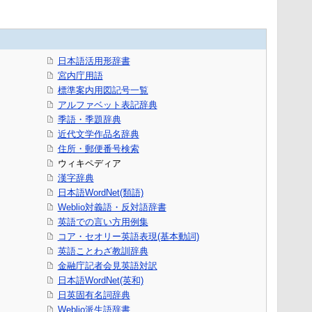
日本語活用形辞書
宮内庁用語
標準案内用図記号一覧
アルファベット表記辞典
季語・季題辞典
近代文学作品名辞典
住所・郵便番号検索
ウィキペディア
漢字辞典
日本語WordNet(類語)
Weblio対義語・反対語辞書
英語での言い方用例集
コア・セオリー英語表現(基本動詞)
英語ことわざ教訓辞典
金融庁記者会見英語対訳
日本語WordNet(英和)
日英固有名詞辞典
Weblio派生語辞書