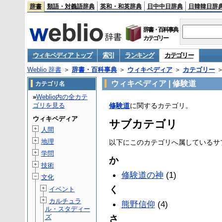
辞書
類語・対義語辞典
英和・和英辞典
日中中日辞典
日韓韓日辞
辞書・百科事典
カテゴリー
ウィキペディア トップ
索引
ランキング
カテゴリー
Weblio 辞書
＞
辞書・百科事典
＞
ウィキペディア
＞
カテゴリー
ウィキペディア | 修験道
カテゴリ名
»
Weblio内の全カテ
ゴリを見る
修験道
に関するカテゴリ。
ウィキペディア
サブカテゴリ
人間
地理
以下にこのカテゴリへ属しているサブカ
学問
か
技術
修験道の神
(1)
文化
く
イベント
カルチュラ
熊野信仰
(4)
ル・スタディー
ズ
さ