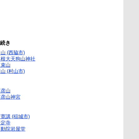
の続き
山 (西脇市)
箱根大天狗山神社
羽束山
山 (村山市)
英彦山
英彦山神宮
寛講 (稲城市)
峰定寺
不動院岩屋堂