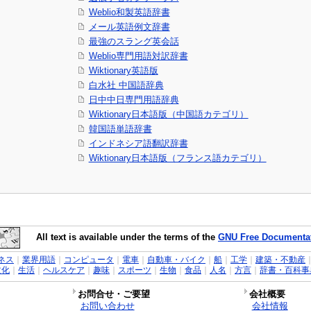
Weblio和製英語辞書
メール英語例文辞書
最強のスラング英会話
Weblio専門用語対訳辞書
Wiktionary英語版
白水社 中国語辞典
日中中日専門用語辞典
Wiktionary日本語版（中国語カテゴリ）
韓国語単語辞書
インドネシア語翻訳辞書
Wiktionary日本語版（フランス語カテゴリ）
All text is available under the terms of the
GNU Free Documentat
ネス
｜
業界用語
｜
コンピュータ
｜
電車
｜
自動車・バイク
｜
船
｜
工学
｜
建築・不動産
文化
｜
生活
｜
ヘルスケア
｜
趣味
｜
スポーツ
｜
生物
｜
食品
｜
人名
｜
方言
｜
辞書・百科事
お問合せ・ご要望
会社概要
お問い合わせ
会社情報