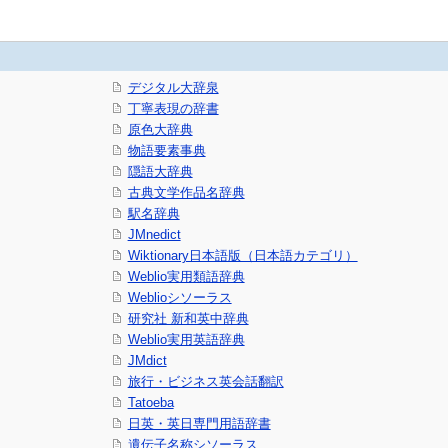
デジタル大辞泉
丁寧表現の辞書
原色大辞典
物語要素事典
隠語大辞典
古典文学作品名辞典
駅名辞典
JMnedict
Wiktionary日本語版（日本語カテゴリ）
Weblio実用類語辞典
Weblioシソーラス
研究社 新和英中辞典
Weblio実用英語辞典
JMdict
旅行・ビジネス英会話翻訳
Tatoeba
日英・英日専門用語辞書
遺伝子名称シソーラス