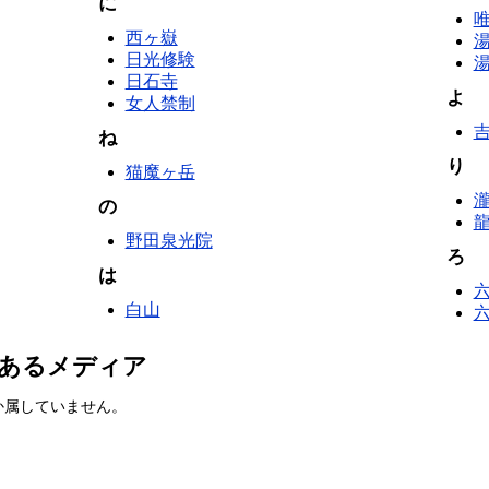
に
西ヶ嶽
湯
日光修験
湯
日石寺
よ
女人禁制
ね
り
猫魔ヶ岳
の
龍
野田泉光院
ろ
は
白山
あるメディア
か属していません。