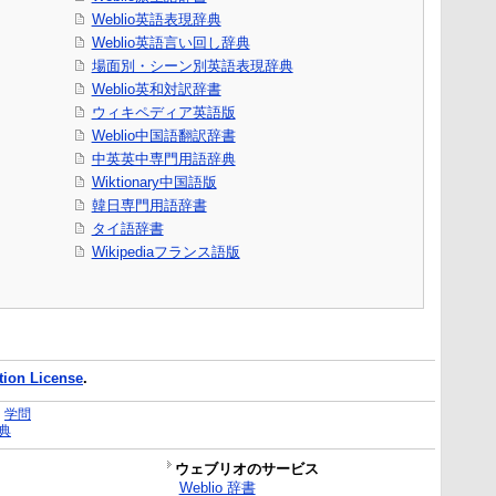
Weblio英語表現辞典
Weblio英語言い回し辞典
場面別・シーン別英語表現辞典
Weblio英和対訳辞書
ウィキペディア英語版
Weblio中国語翻訳辞書
中英英中専門用語辞典
Wiktionary中国語版
韓日専門用語辞書
タイ語辞書
Wikipediaフランス語版
ion License
.
｜
学問
典
ウェブリオのサービス
Weblio 辞書