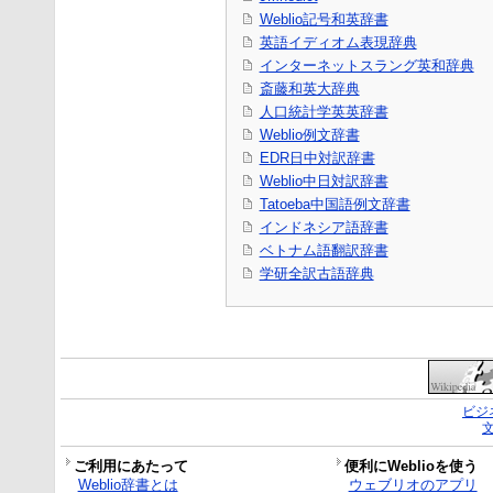
Weblio記号和英辞書
英語イディオム表現辞典
インターネットスラング英和辞典
斎藤和英大辞典
人口統計学英英辞書
Weblio例文辞書
EDR日中対訳辞書
Weblio中日対訳辞書
Tatoeba中国語例文辞書
インドネシア語辞書
ベトナム語翻訳辞書
学研全訳古語辞典
ビジ
ご利用にあたって
便利にWeblioを使う
Weblio辞書とは
ウェブリオのアプリ