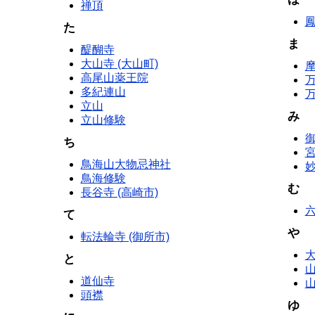
禅頂
た
ま
醍醐寺
大山寺 (大山町)
高尾山薬王院
多紀連山
万
立山
み
立山修験
御
ち
鳥海山大物忌神社
妙
鳥海修験
む
長谷寺 (高崎市)
て
や
転法輪寺 (御所市)
と
道仙寺
頭襟
ゆ