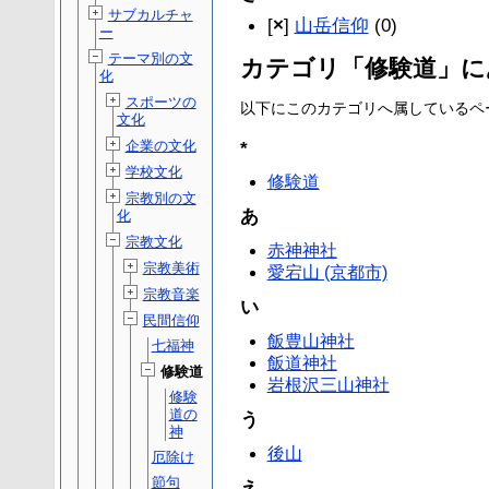
サブカルチャ
[
×
]
山岳信仰
(0)
ー
テーマ別の文
カテゴリ「修験道」に
化
スポーツの
以下にこのカテゴリへ属しているページ
文化
企業の文化
*
学校文化
修験道
宗教別の文
あ
化
宗教文化
赤神神社
宗教美術
愛宕山 (京都市)
宗教音楽
い
民間信仰
飯豊山神社
七福神
飯道神社
修験道
岩根沢三山神社
修験
道の
う
神
後山
厄除け
節句
え