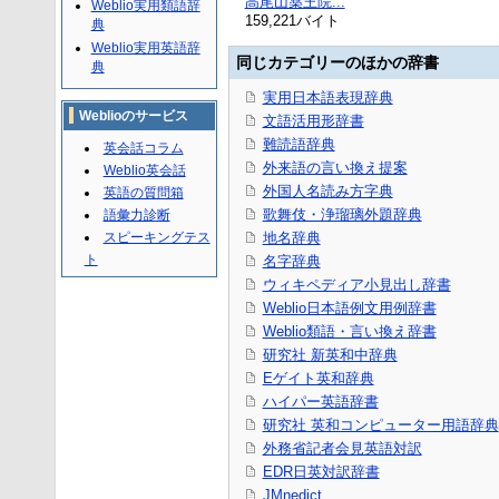
高尾山薬王院...
Weblio実用類語辞
159,221バイト
典
Weblio実用英語辞
同じカテゴリーのほかの辞書
典
実用日本語表現辞典
Weblioのサービス
文語活用形辞書
難読語辞典
英会話コラム
外来語の言い換え提案
Weblio英会話
外国人名読み方字典
英語の質問箱
歌舞伎・浄瑠璃外題辞典
語彙力診断
スピーキングテス
地名辞典
ト
名字辞典
ウィキペディア小見出し辞書
Weblio日本語例文用例辞書
Weblio類語・言い換え辞書
研究社 新英和中辞典
Eゲイト英和辞典
ハイパー英語辞書
研究社 英和コンピューター用語辞典
外務省記者会見英語対訳
EDR日英対訳辞書
JMnedict