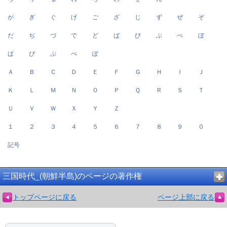
が
ぎ
ぐ
げ
ご
ざ
じ
ず
ぜ
ぞ
だ
ぢ
づ
で
ど
ば
び
ぶ
べ
ぼ
ぱ
ぴ
ぷ
ぺ
ぽ
Ａ
Ｂ
Ｃ
Ｄ
Ｅ
Ｆ
Ｇ
Ｈ
Ｉ
Ｊ
Ｋ
Ｌ
Ｍ
Ｎ
Ｏ
Ｐ
Ｑ
Ｒ
Ｓ
Ｔ
Ｕ
Ｖ
Ｗ
Ｘ
Ｙ
Ｚ
１
２
３
４
５
６
７
８
９
０
記号
三国時代_(朝鮮半島)のページの著作権
トップページに戻る
ページ上部に戻る