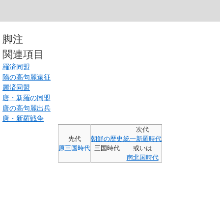
脚注
関連項目
羅済同盟
隋の高句麗遠征
麗済同盟
唐・新羅の同盟
唐の高句麗出兵
唐・新羅戦争
次代
先代
朝鮮の歴史
統一新羅時代
原三国時代
三国時代
或いは
南北国時代