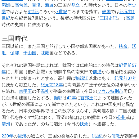
満洲
に
高句麗
、
百済
、
新羅
の三国が
鼎立
した時代をいう。日本の
歴史
学
ではおよそ
4世紀
ころから
7世紀
ころまでを指す。
韓国
では
紀元前1
世紀
から紀元後7世紀をいう。後者の時代区分は『
三国史記
』（
高麗
時代の史書）に依拠する。
三国時代
三国以前に、また三国と並行して小国や部族国家があった。
扶余
、
沃
沮
、
伽耶
、
于山国
、
耽羅
国などである。
それぞれの建国神話によれば、韓国では伝統的にこの時代は
紀元前57
年
に、斯盧（後の新羅）が朝鮮半島の南東部で
前漢
から自治権を認め
られた年に始まったとする。高句麗は
鴨緑江
以北にあり、
紀元前37年
に漢から独立した。
紀元前18年
に高句麗の二王子が王位の継承争いか
ら逃れ、
東明王
の子
温祚
が半島の南西部（今日の
ソウル特別市
周辺）
に百済を建国したとする。
伽耶
は
42年
に
首露王
によって建国された
が、6世紀の新羅によって滅亡されたという。これは中国史料と異な
るため、日本の史学界ではこの数字を取らず、高句麗を除く二国の建
国年代を多く4世紀におく。百済の都ははじめ熊津（今日の
公州
或は
清州
）であったが、のちに泗沘（今日の
扶余
）へ遷都した。
220年
の
後漢
の滅亡が、三国の発展を許した。
1世紀
から
儒教
が朝鮮半