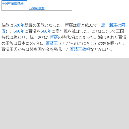
中国朝鮮関係史
Portal:朝鮮
仏教は
528年
新羅の国教となった。新羅は
唐
と結んで（
唐・新羅の同
盟
）、
660年
に百済を
668年
に高句麗を滅ぼした。これによって三国
時代は終わり、統一された
新羅
の時代がはじまった。滅ぼされた百済
の王族は日本にのがれ、
百済王
（くだらのこにきし）の姓を賜った。
百済王氏からは陸奥国で金を発見した
百済王敬福
などが出た。