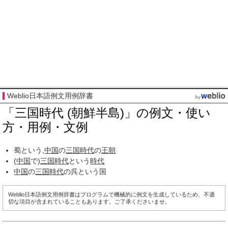
Weblio日本語例文用例辞書
「三国時代 (朝鮮半島)」の例文・使い
方・用例・文例
蜀という,
中国
の
三国時代
の
王朝
(
中国
で)
三国時代
という
時代
中国
の
三国時代
の呉という国
Weblio日本語例文用例辞書はプログラムで機械的に例文を生成しているため、不適
切な項目が含まれていることもあります。ご了承くださいませ。