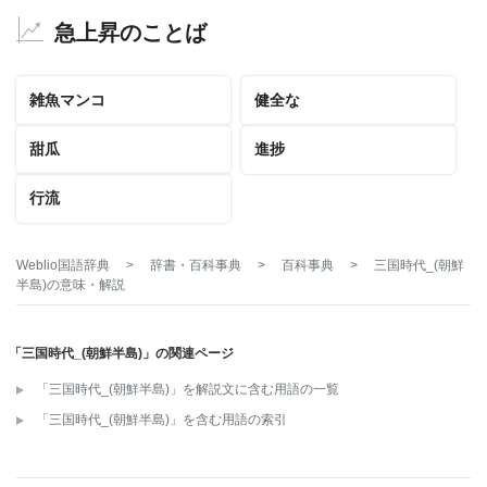
急上昇のことば
雑魚マンコ
健全な
甜瓜
進捗
行流
Weblio国語辞典
>
辞書・百科事典
>
百科事典
>
三国時代_(朝鮮
半島)
の意味・解説
「三国時代_(朝鮮半島)」の関連ページ
「三国時代_(朝鮮半島)」を解説文に含む用語の一覧
「三国時代_(朝鮮半島)」を含む用語の索引