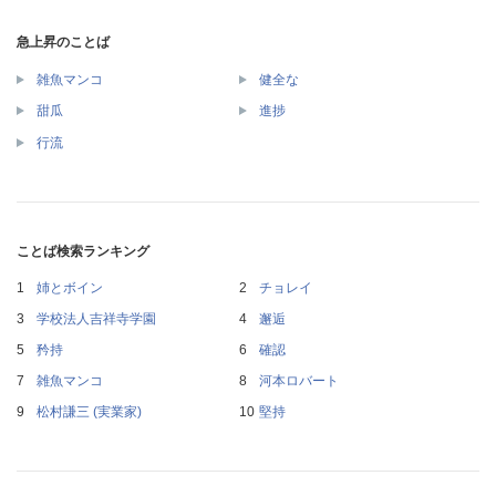
急上昇のことば
雑魚マンコ
健全な
甜瓜
進捗
行流
ことば検索ランキング
姉とボイン
チョレイ
学校法人吉祥寺学園
邂逅
矜持
確認
雑魚マンコ
河本ロバート
松村謙三 (実業家)
堅持