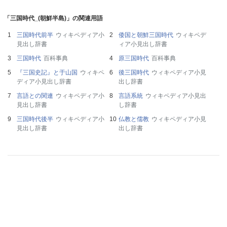
「三国時代_(朝鮮半島)」の関連用語
三国時代前半
ウィキペディア小
倭国と朝鮮三国時代
ウィキペデ
見出し辞書
ィア小見出し辞書
三国時代
百科事典
原三国時代
百科事典
『三国史記』と于山国
ウィキペ
後三国時代
ウィキペディア小見
ディア小見出し辞書
出し辞書
言語との関連
ウィキペディア小
言語系統
ウィキペディア小見出
見出し辞書
し辞書
三国時代後半
ウィキペディア小
仏教と儒教
ウィキペディア小見
見出し辞書
出し辞書