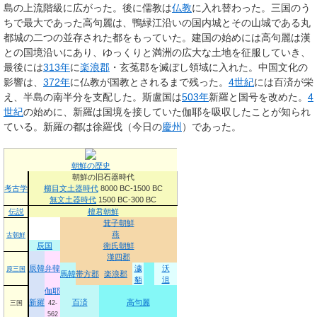
島の上流階級に広がった。後に儒教は
仏教
に入れ替わった。三国のう
ちで最大であった高句麗は、鴨緑江沿いの国内城とその山城である丸
都城の二つの並存された都をもっていた。建国の始めには高句麗は漢
との国境沿いにあり、ゆっくりと満洲の広大な土地を征服していき、
最後には
313年
に
楽浪郡
・玄菟郡を滅ぼし領域に入れた。中国文化の
影響は、
372年
に仏教が国教とされるまで残った。
4世紀
には百済が栄
え、半島の南半分を支配した。斯盧国は
503年
新羅と国号を改めた。
4
世紀
の始めに、新羅は国境を接していた伽耶を吸収したことが知られ
ている。新羅の都は徐羅伐（今日の
慶州
）であった。
朝鮮の歴史
朝鮮の旧石器時代
考古学
櫛目文土器時代
8000 BC-1500 BC
無文土器時代
1500 BC-300 BC
伝説
檀君朝鮮
箕子朝鮮
燕
古朝鮮
辰国
衛氏朝鮮
漢四郡
辰韓
弁韓
濊
沃
原三国
馬韓
帯方郡
楽浪郡
貊
沮
伽耶
新羅
百済
高句麗
三国
42-
562