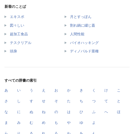
新着のことば
エキスポ
月とすっぽん
図々しい
割れ鍋に綴じ蓋
超加工食品
人間性能
テスクリアル
バイオハッキング
頭身
ディノバルド亜種
すべての辞書の索引
あ
い
う
え
お
か
き
く
け
こ
さ
し
す
せ
そ
た
ち
つ
て
と
な
に
ぬ
ね
の
は
ひ
ふ
へ
ほ
ま
み
む
め
も
や
ゆ
よ
ら
り
る
れ
ろ
わ
を
ん