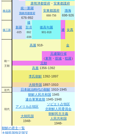
唐
熊津都督府
・
安東都護府
統一新羅
安東都護府
渤海
南北国
鶏林州都督府
698-926
668-756
676-892
後
新羅
百済
後高句麗
遼
女真
後三国
-935
892
901-918
-936
高麗
918-
金
元
遼陽行省
（
東寧
・
双城
・
耽羅
）
統一
元朝
王朝
高麗
1356-1392
李氏朝鮮
1392-1897
大韓帝国
1897-1910
日本統治時代の朝鮮
1910-1945
近代
朝鮮人民共和国
1945
連合軍軍政期
1945-1948
ソビエト占領区
アメリカ占領区
北朝鮮人民委員会
現代
朝鮮民主主義
大韓民国
人民共和国
1948-
1948-
朝鮮の君主一覧
大韓民国指定国宝