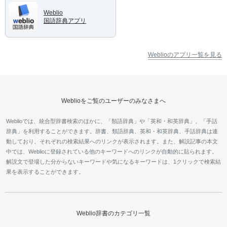
Weblio
国語辞典アプリ
Weblioのアプリ一覧を見る
Weblioをご覧のユーザーのみなさまへ
Weblioでは、統合型辞書検索のほかに、「類語辞典」や「英和・和英辞典」、「手話
辞典」を利用することができます。辞書、類語辞典、英和・和英辞典、手話辞典は連
動しており、それぞれの検索結果へのリンクが表示されます。また、解説記事の本文
中では、Weblioに登録されている他のキーワードへのリンクが自動的に貼られます。
解説文で登場した分からないキーワードや気になるキーワードは、1クリックで検索結
果を表示することができます。
Weblio辞書のカテゴリ一覧