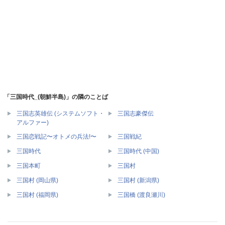
「三国時代_(朝鮮半島)」の隣のことば
三国志英雄伝 (システムソフト・
三国志豪傑伝
アルファー)
三国恋戦記〜オトメの兵法!〜
三国戦紀
三国時代
三国時代 (中国)
三国本町
三国村
三国村 (岡山県)
三国村 (新潟県)
三国村 (福岡県)
三国橋 (渡良瀬川)