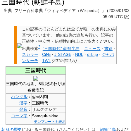
三国時代 (朝鮮半島)
出典: フリー百科事典『ウィキペディア（Wikipedia）』 (2025/01/03
05:09 UTC 版)
この記事のほとんどまたは全てが唯一の出典にのみ
基づいています
。
他の出典の追加も行い、記事の
正確性・中立性・信頼性の向上にご協力ください。
?
出典検索
:
"三国時代" 朝鮮半島
–
ニュース
·
書籍
·
スカラー
·
CiNii
·
J-STAGE
·
NDL
·
dlib.jp
·
ジャパ
ンサーチ
·
TWL
(
2019年11月
)
三国時代
三国時代の地図、5世紀終わり頃
各種表記
ハングル
：
삼국시대
漢字
：
三國時代
発音
：
サムグクシデ
ローマ字
：
Samguk-sidae
テンプレートを表示
朝鮮の歴史
における
三国時代
（さんごくじだい）は、
朝鮮半島
および