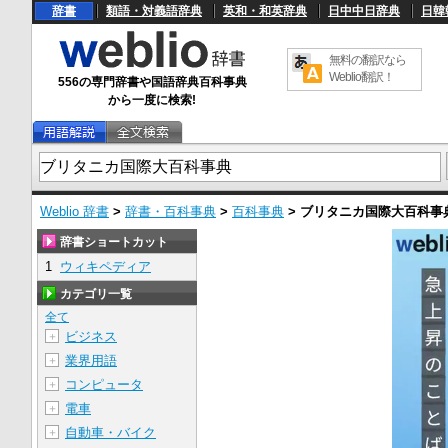
辞書
類語・対義語辞典
英和・和英辞典
日中中日辞典
日韓
無料の翻訳なら
Weblio翻訳！
556の専門辞書や国語辞典百科事典
から一度に検索!
Weblio 辞書
>
辞書・百科事典
>
百科事典
>
ブリタニカ国際大百科事
辞書ショートカット
1
ウィキペディア
カテゴリ一覧
全て
ビジネス
＋
業界用語
＋
コンピュータ
＋
電車
＋
自動車・バイク
＋