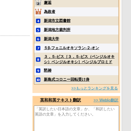
邂逅
為政者
新潟市立図書館
新潟地方裁判所
新潟大学
５β‐フェニルオキソラン‐２‐オン
３，５‐ビス［３，５‐ビス（ベンジルオキ
シ）ベンジルオキシ］ベンジルブロミド
黙祷
新島式コロニー回転受け身
>>もっとランキングを見る
英和和英テキスト翻訳
>> Weblio翻訳