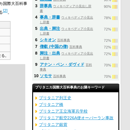
90%
カ国際大百科事
3
辞事典
ウィキペディア小見出し辞
|
|
|
|
|
90%
[
2
]
書
る
。
4
事典・辞書
ウィキペディア小見出
|
|
|
|
|
78%
し辞書
5
出典・脚注
ウィキペディア小見出
|
|
|
|
|
72%
し辞書
6
シキオン
百科事典
|
|
|
|
|
72%
7
僧叡 (中国の僧)
百科事典
|
|
|
|
|
72%
8
脚注・出典
ウィキペディア小見出
|
|
|
|
|
72%
なる。
し辞書
9
アナン・ベン・ダヴィド
百科
|
|
|
|
|
70%
事典
10
ソモサ
百科事典
|
|
|
|
|
70%
ブリタニカ国際大百科事典のお隣キーワード
ブリタニア列王史
ブリタニア橋
ブリタニア王立海軍兵学校
ブリタニア航空226A便オーバーラン事故
ブリタニア銀貨