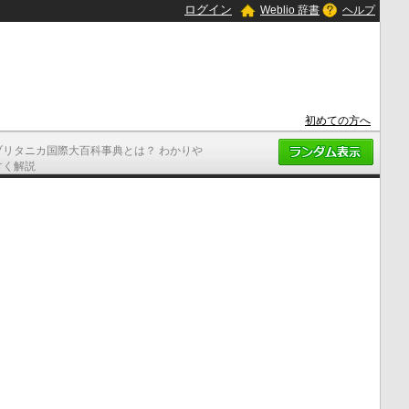
ログイン
Weblio 辞書
ヘルプ
初めての方へ
ブリタニカ国際大百科事典とは？ わかりや
すく解説