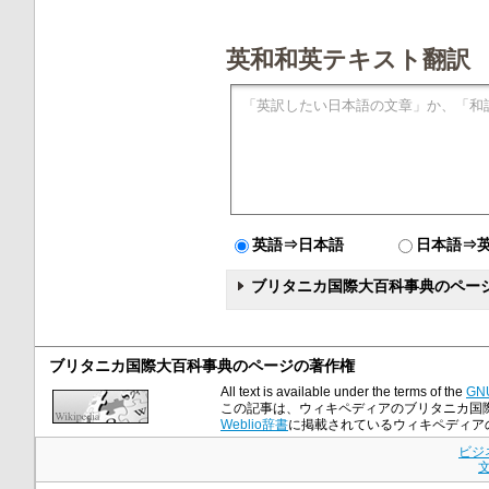
英和和英テキスト翻訳
英語⇒日本語
日本語⇒
ブリタニカ国際大百科事典のペー
ブリタニカ国際大百科事典のページの著作権
All text is available under the terms of the
GNU
この記事は、ウィキペディアのブリタニカ国
Weblio辞書
に掲載されているウィキペディアの記事も
ビジ