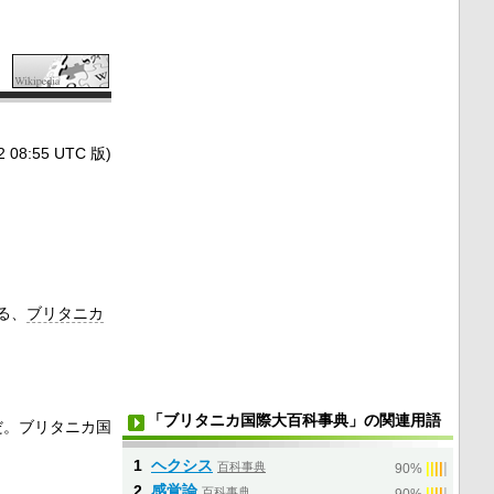
8:55 UTC 版)
る、
ブリタニカ
「ブリタニカ国際大百科事典」の関連用語
だ。ブリタニカ国
1
ヘクシス
百科事典
|
|
|
|
|
90%
2
感覚論
百科事典
|
|
|
|
|