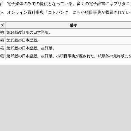
ず、電子媒体のみでの提供となっている。多くの
電子辞書
にはブリタニ
か、
オンライン百科事典
「
コトバンク
」にも小項目事典が収録されてい
イズ
備考
0巻
第14版改訂版の日本語版。
8巻
第15版の日本語版。
8巻
第15版の日本語版。改訂版。
0巻
第15版の日本語版。改訂版。小項目事典が廃された。紙媒体の最終版に