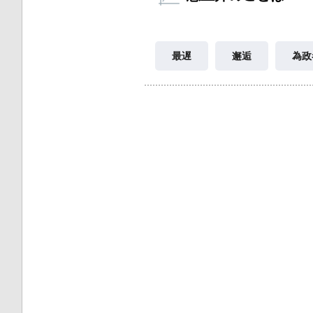
最遅
邂逅
為政