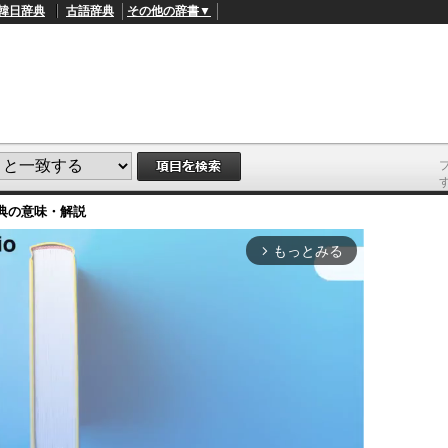
韓日辞典
古語辞典
その他の辞書▼
典
の意味・解説
もっとみる
arrow_forward_ios