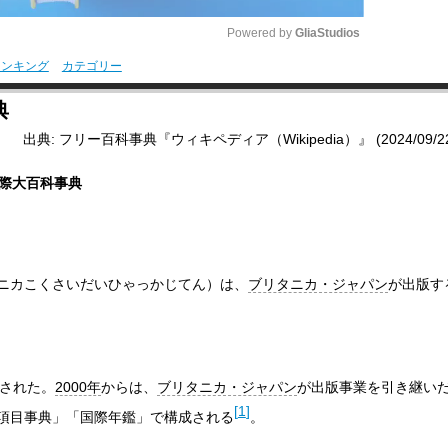
Powered by 
GliaStudios
ランキング
カテゴリー
M
典
u
出典: フリー百科事典『ウィキペディア（Wikipedia）』 (2024/09/22 0
t
e
際大百科事典
ニカこくさいだいひゃっかじてん）は、
ブリタニカ・ジャパン
が出版す
された。
2000年
からは、
ブリタニカ・ジャパン
が出版事業を引き継い
[
1
]
項目事典」「国際年鑑」で構成される
。