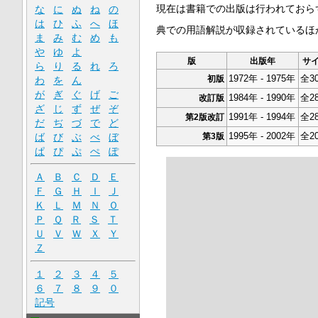
現在は書籍での出版は行われておら
な
に
ぬ
ね
の
は
ひ
ふ
へ
ほ
典での用語解説が収録されているほ
ま
み
む
め
も
や
ゆ
よ
版
出版年
サ
ら
り
る
れ
ろ
1972年 - 1975年
全3
初版
わ
を
ん
が
ぎ
ぐ
げ
ご
1984年 - 1990年
全2
改訂版
ざ
じ
ず
ぜ
ぞ
1991年 - 1994年
全2
第2版改訂
だ
ぢ
づ
で
ど
1995年 - 2002年
全2
ば
び
ぶ
べ
ぼ
第3版
ぱ
ぴ
ぷ
ぺ
ぽ
Ａ
Ｂ
Ｃ
Ｄ
Ｅ
Ｆ
Ｇ
Ｈ
Ｉ
Ｊ
Ｋ
Ｌ
Ｍ
Ｎ
Ｏ
Ｐ
Ｑ
Ｒ
Ｓ
Ｔ
Ｕ
Ｖ
Ｗ
Ｘ
Ｙ
Ｚ
１
２
３
４
５
６
７
８
９
０
記号