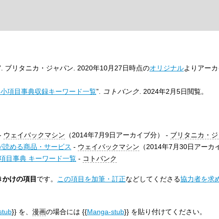
”. ブリタニカ・ジャパン. 2020年10月27日時点の
オリジナル
よりアーカ
 小項目事典収録キーワード一覧
”.
コトバンク
.
2024年2月5日
閲覧。
-
ウェイバックマシン
（2014年7月9日アーカイブ分） -
ブリタニカ・ジ
が読める商品・サービス
-
ウェイバックマシン
（2014年7月30日アー
項目事典 キーワード一覧
-
コトバンク
きかけの項目
です。
この項目を加筆・訂正
などしてくださる
協力者を求
-stub
}} を、
漫画
の場合には {{
Manga-stub
}} を貼り付けてください。