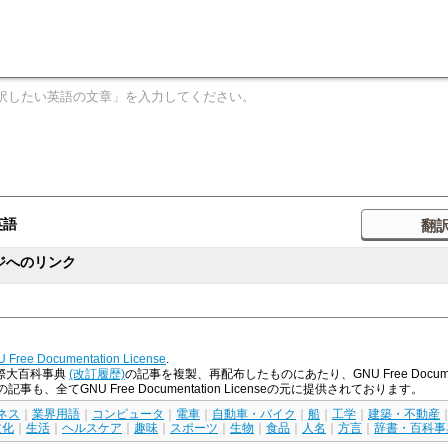
英語
ジへのリンク
 Free Documentation License
.
際大百科事典
(改訂履歴)
の記事を複製、再配布したものにあたり、GNU Free Docume
、全てGNU Free Documentation Licenseの元に提供されております。
ネス
｜
業界用語
｜
コンピュータ
｜
電車
｜
自動車・バイク
｜
船
｜
工学
｜
建築・不動産
文化
｜
生活
｜
ヘルスケア
｜
趣味
｜
スポーツ
｜
生物
｜
食品
｜
人名
｜
方言
｜
辞書・百科事