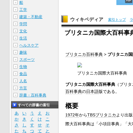
船
＋
工学
＋
建築・不動産
＋
ウィキペディア
索引トップ
学問
＋
文化
＋
ブリタニカ国際大百科事
生活
＋
ヘルスケア
＋
趣味
＋
ブリタニカ百科事典
>
ブリタニカ国
スポーツ
＋
生物
＋
ブリタニカ国際大百科事典
食品
＋
人名
＋
ブリタニカ国際大百科事典
（ブリタ
方言
＋
百科事典
の
日本語
版である。
辞書・百科事典
＋
概要
すべての辞書の索引
あ
い
う
え
お
1972年
から
TBSブリタニカ
より出版
か
き
く
け
こ
際大百科事典は「小項目事典」「大
さ
し
す
せ
そ
た
ち
つ
て
と