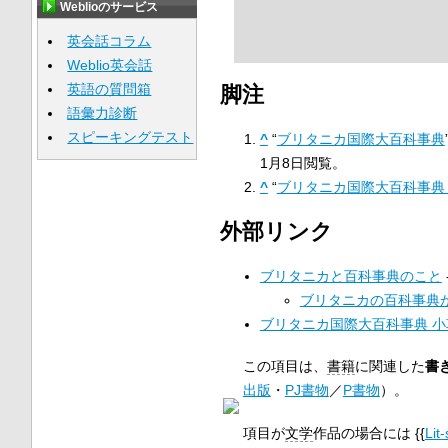
Weblioのサービス
英会話コラム
Weblio英会話
英語の質問箱
脚注
語彙力診断
スピーキングテスト
^
“
ブリタニカ国際大百科事典
1月8日
閲覧。
^
“
ブリタニカ国際大百科事典
外部リンク
ブリタニカと百科事典のこと
ブリタニカの百科事典
ブリタニカ国際大百科事典 小
この項目は、
書籍
に関連した
書
出版
・
PJ書物
／
P書物
）。
項目が
文学
作品の場合には {{
Lit