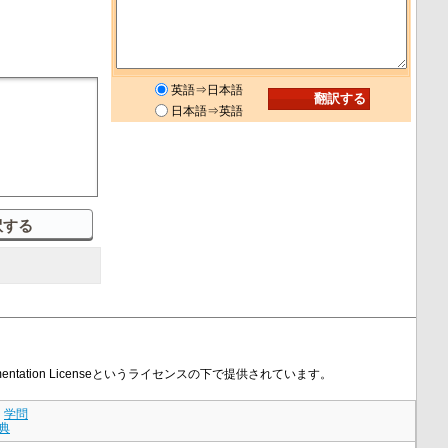
英語⇒日本語
日本語⇒英語
ntation Licenseというライセンスの下で提供されています。
｜
学問
典