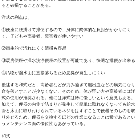
ると破損することがある。
洋式の利点は、
①便座に腰掛けて排便するので、身体に肉体的な負担がかかりにく
く、子どもや高齢者、障害者が使いやすい
②衛生的で汚れにくく清掃も容易
③暖房便座や温水洗浄便座の設置が可能であり、快適な排便が出来る
④汚物が溜水面に直接落ちるため悪臭が発生しにくい
後述する和式だと、高齢者などが力み過ぎて脳出血などの病気になり
命を落とすことが少なくない。そのため、体が弱い方や高齢者には洋
式の使用が推奨される。他には洋式は痔に優しいという意見もある。
加えて、便器の内側で詰まりが発生して簡単に取れなくなっても給水
管と床面に取り付けられているネジをはずすことで便器そのものを取
り外せるため、便器を交換するほどの作業になることは稀であるとい
うメンテナンス面の優位性もあがっている。
和式