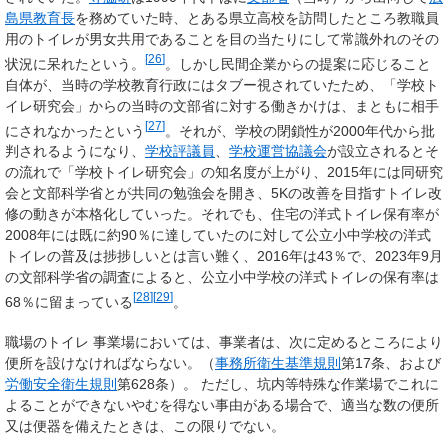
島県
教育長
を務めていた時、とある県立高校を訪問したところ教職員
用のトイレが男女共用であることを目の当たりにして常識外れのその
[
26
]
状況に呆れたという。
。しかし民間企業からの提案に応じること
自体が、当時の学校教育行政にはタブー視されていたため、「学校ト
イレ研究会」からの当時の文部省に対する働きかけは、まともに相手
[
27
]
にされなかったという
。それが、学校の閉鎖性が2000年代から批
判されるようになり、
学校評議員
、
学校運営協議会
が設立されるとそ
の流れで「学校トイレ研究会」の知名度が上がり、2015年には同研究
会と文部科学省とが共同の勉強会を開き、5Kの改善を目指すトイレ改
修の動きが本格化していった。それでも、住宅の洋式トイレ保有率が
2008年には既に約90％に達していたのに対して公立小中学校の洋式
トイレの普及は捗捗しいとは言い難く、2016年は43％で、2023年9月
の文部科学省の調査によると、公立小中学校の洋式トイレの保有率は
[
28
]
[
29
]
68％に留まっている
。
職場のトイレ
事業場においては、事業者は、次に定めるところにより
便所を設けなければならない。（
事務所衛生基準規則
第17条、および
労働安全衛生規則
第628条）。 ただし、坑内等特殊な作業場でこれに
よることができないやむを得ない事由がある場合で、適当な数の便所
又は便器を備えたときは、この限りでない。