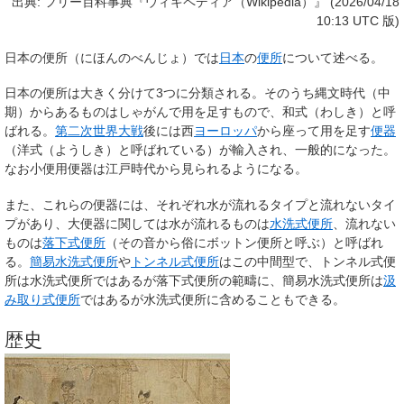
出典: フリー百科事典『ウィキペディア（Wikipedia）』 (2026/04/18
10:13 UTC 版)
日本の便所
（にほんのべんじょ）では
日本
の
便所
について述べる。
日本の便所は大きく分けて3つに分類される。そのうち縄文時代（中
期）からあるものはしゃがんで用を足すもので、
和式
（わしき）と呼
ばれる。
第二次世界大戦
後には西
ヨーロッパ
から座って用を足す
便器
（
洋式
（ようしき）と呼ばれている）が輸入され、一般的になった。
なお小便用便器は江戸時代から見られるようになる。
また、これらの便器には、それぞれ水が流れるタイプと流れないタイ
プがあり、大便器に関しては水が流れるものは
水洗式便所
、流れない
ものは
落下式便所
（その音から俗にボットン便所と呼ぶ）と呼ばれ
る。
簡易水洗式便所
や
トンネル式便所
はこの中間型で、トンネル式便
所は水洗式便所ではあるが落下式便所の範疇に、簡易水洗式便所は
汲
み取り式便所
ではあるが水洗式便所に含めることもできる。
歴史