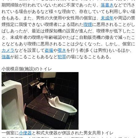
期間掃除が行われていないために不潔であったり、
落書き
などで汚さ
れている場合があるなど様々な理由で、存在していても利用し辛い場
合もある。また、男性の大便用や女性用の個室は、
未成年
や周辺の禁
煙指定に我慢できない喫煙者による隠れた
喫煙
に悪用されることがし
ばしあったが、最近は煙探知機の設置が進んだ、喫煙率が低下したこ
と、未成年者の喫煙が年齢確認やたばこ自動販売機の撤去で減ったこ
となどもあり喫煙に悪用されることは少なくなった。しかし、個室に
カメラ
などを設置して
盗撮
や
覗き
を行う者(多くは男性)もいるほか、
強姦
が起こることもあるなど
犯罪
の場になることもある。
小規模店舗(施設)のトイレ
一個室に
小便器
と和式大便器が併設された男女共用トイレ