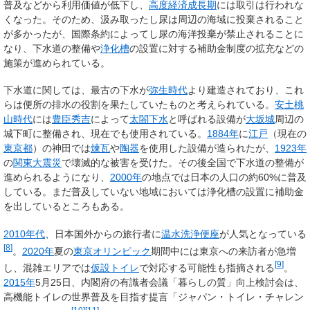
普及などから利用価値が低下し、
高度経済成長期
には取引は行われな
くなった。そのため、汲み取ったし尿は周辺の海域に投棄されること
が多かったが、国際条約によってし尿の海洋投棄が禁止されることに
なり、下水道の整備や
浄化槽
の設置に対する補助金制度の拡充などの
施策が進められている。
下水道に関しては、最古の下水が
弥生時代
より建造されており、これ
らは便所の排水の役割を果たしていたものと考えられている。
安土桃
山時代
には
豊臣秀吉
によって
太閤下水
と呼ばれる設備が
大坂城
周辺の
城下町に整備され、現在でも使用されている。
1884年
に
江戸
（現在の
東京都
）の神田では
煉瓦
や
陶器
を使用した設備が造られたが、
1923年
の
関東大震災
で壊滅的な被害を受けた。その後全国で下水道の整備が
進められるようになり、
2000年
の地点では日本の人口の約60%に普及
している。まだ普及していない地域においては浄化槽の設置に補助金
を出しているところもある。
2010年代
、日本国外からの旅行者に
温水洗浄便座
が人気となっている
[
8
]
。
2020年
夏の
東京オリンピック
期間中には東京への来訪者が急増
[
9
]
し、混雑エリアでは
仮設トイレ
で対応する可能性も指摘される
。
2015年
5月25日、内閣府の有識者会議「暮らしの質」向上検討会は、
高機能トイレの世界普及を目指す提言「ジャパン・トイレ・チャレン