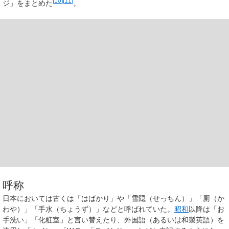
[
10
]
[
11
]
ジ」をまとめた
。
呼称
日本においては古くは「はばかり」や「雪隠（せっちん）」「厠（か
わや）」「手水（ちょうず）」などと呼ばれていた。
昭和
以降は「
お
手洗い
」「
化粧室
」と言い替えたり、外国語（あるいは和製英語）を