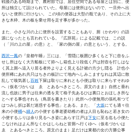
戦後のある時期まで、農村部では、居住空間である母屋とは別に、便
所は独立して設けられていた。母屋には便所はないので、一旦外へ出
ないと便所に行けない。 この頃の便器は大型の瓶であり、その上に大
きな木枠、木の板を乗せ用を足す事が多かった。
また、小さな川の上に便所を設置することもあり、厠（かわや）の語
源になったとも言われている。『広辞苑』による記載では、この説
（「川の上の屋」の意）と、「家の側の屋」の意ともいう、とする。
西沢一鳳
の『皇都午睡』三には、「雪隠に板囲ひ多くもと下に壺をふ
せし所はなく大方船板にて拵へし箱也上り段低く戸は肘壺を打しはな
く其上厠へ這入り居る者外よりよく見える計裙の方少し隠るゝ計也小
便所稀にあれ共只はちきの板計にて地内へしみこますなれは其辺に散
乱して嗅気甚し
百姓
下屎は取りに来れとも小便は取りに来らすそれゆ
へ（仮名づかいは ゑ とあるべきところ。原文のまま）自然と垂れ
流し也故に男子は往来の透を見て格子先あるひは裏口とおほしき所な
とへする事也それも（鳥居を書きたり）此所へ小便無用の張札有つて
はつみし折は甚だ迷惑する事也」とある。また、「
大坂
にても適々往
来の小便
桶
へ
婦人
の小便する事老婆幼稚の者は人目も恥ねと若き女の
小便するふりは余り見るへき姿にあらす江戸は
下女
に至る迄も小便た
こなけれはよん所なくかはしらねと皆厠へ行くゆへ（仮名づかいは
ゑ とあるべきところ。原文のまま）足だけは東都の女の方勝公事