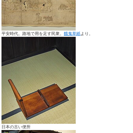
平安時代。路地で用を足す民衆。
餓鬼草紙
より。
日本の古い便所