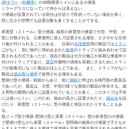
JRタワー
（
札幌市
）の38階展望トイレにある小便器
ミラーグラスになっていて外からは見えない
小便器が設置されている部分は仕切りで区切っていない場合が多く、
同じ広さの空間でも設置台数を多くすることができる。
床置型（ストール）型小便器- 縦長の床置型小便器で大型、中型、小
型に分類される、公衆便所に並んで設置される場合、ささやかな仕切
り板が付けられることがある。 以前の
水洗便所
用の製品では
トラッ
プ
がなく、別に地中に埋め込まれた
鉛管
のトラップと組み合わせて設
置される方式であったが、現在の製品は大方が施工が容易な便器作り
付けのトラップであり、
尿石
付着時の清掃を容易にするためにトラッ
プが脱着式になった製品がほとんどである。 また、トラップがない
製品は
汲み取り便所
で使用される場合もある。
壁掛け型小便器 - 戦前からあり、俗に
朝顔
と呼ばれる楕円形の普及品
であったが、最近は、大型、中型の様々な形状の製品が存在する。成
人男性の股間の高さに設置されていることが多く、このタイプは子供
には使いにくい。このため、低めの高さに設置されたり、
踏み台
を設
けたり、床置型（ストール）型小便器と併設されたりすることもあ
る。
低リップ型小便器-壁掛け型と床置（ストール）型の折衷型の小便器
で壁掛け型ながら床置（ストール）型同様の縦長の小便器で子どもか
ら大人まで楽に使える形状で床清掃も容易で最近新設される小便器の