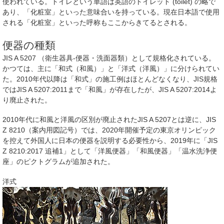
使われている。トイレという単語は英語のトイレット (toilet) の略で
あり、「化粧室」といった意味合いを持っている。現在日本語で使用
される「化粧室」といった呼称もここからきてるとされる。
便器の種類
JIS A 5207 （衛生器具-便器・洗面器類）として規格化されている。
かつては、主に「和式（和風）」と「洋式（洋風）」に分けられてい
た。2010年代以降は「和式」の施工例はほとんどなくなり、JIS規格
ではJIS A 5207:2011まで「和風」が存在したが、JIS A 5207:2014よ
り廃止された。
2010年代に和風と洋風の区別が廃止されたJIS A 5207とは逆に、JIS
Z 8210（案内用図記号）では、2020年開催予定の東京オリンピック
を控えて外国人に日本の便器を説明する必要性から、2019年に「JIS
Z 8210:2017 追補1」として「洋風便器」「和風便器」「温水洗浄便
座」のピクトグラムが追加された。
洋式