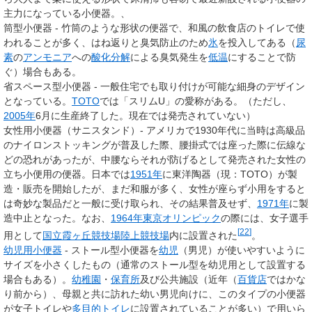
主力になっている小便器。、
筒型小便器 - 竹筒のような形状の便器で、和風の飲食店のトイレで使
われることが多く、はね返りと臭気防止のため
氷
を投入してある（
尿
素
の
アンモニア
への
酸化
分解
による臭気発生を
低温
にすることで防
ぐ）場合もある。
省スペース型小便器 - 一般住宅でも取り付けが可能な細身のデザイン
となっている。
TOTO
では「
スリムU
」の愛称がある。（ただし、
2005年
6月に生産終了した。現在では発売されていない）
女性用小便器（サニスタンド）- アメリカで1930年代に当時は高級品
のナイロンストッキングが普及した際、腰掛式では座った際に伝線な
どの恐れがあったが、中腰ならそれが防げるとして発売された女性の
立ち小便用の便器。日本では
1951年
に東洋陶器（現：TOTO）が製
造・販売を開始したが、まだ和服が多く、女性が座らず小用をすると
は奇妙な製品だと一般に受け取られ、その結果普及せず、
1971年
に製
造中止となった。なお、
1964年東京オリンピック
の際には、女子選手
[
22
]
用として
国立霞ヶ丘競技場陸上競技場
内に設置された
。
幼児用小便器
- ストール型小便器を
幼児
（男児）が使いやすいように
サイズを小さくしたもの（通常のストール型を幼児用として設置する
場合もある）。
幼稚園
・
保育所
及び公共施設（近年（
百貨店
ではかな
り前から）、母親と共に訪れた幼い男児向けに、このタイプの小便器
が女子トイレや
多目的トイレ
に設置されていることが多い）で用いら