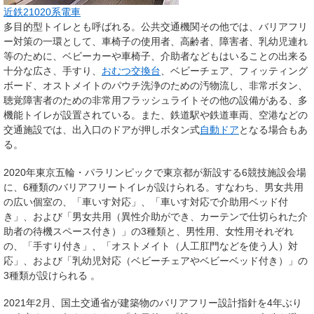
近鉄21020系電車
多目的型トイレとも呼ばれる。公共交通機関その他では、バリアフリ
ー対策の一環として、車椅子の使用者、高齢者、障害者、乳幼児連れ
等のために、ベビーカーや車椅子、介助者などもはいることの出来る
十分な広さ、手すり、
おむつ交換台
、ベビーチェア、フィッティング
ボード、オストメイトのパウチ洗浄のための汚物流し、非常ボタン、
聴覚障害者のための非常用フラッシュライトその他の設備がある、多
機能トイレが設置されている。また、鉄道駅や鉄道車両、空港などの
交通施設では、出入口のドアが押しボタン式
自動ドア
となる場合もあ
る。
2020年東京五輪・パラリンピックで東京都が新設する6競技施設会場
に、6種類のバリアフリートイレが設けられる。すなわち、男女共用
の広い個室の、「車いす対応」、「車いす対応で介助用ベッド付
き」、および「男女共用（異性介助ができ、カーテンで仕切られた介
助者の待機スペース付き）」の3種類と、男性用、女性用それぞれ
の、「手すり付き」、「オストメイト（人工肛門などを使う人）対
応」、および「乳幼児対応（ベビーチェアやベビーベッド付き）」の
3種類が設けられる
。
2021年2月、国土交通省が建築物のバリアフリー設計指針を4年ぶり