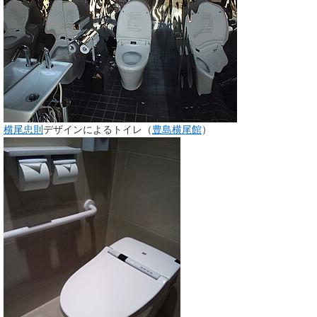
横尾忠則
デザインによるトイレ（
豊島横尾館
）