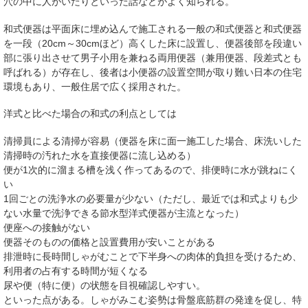
穴の中に人がいたりといった話などがよく知られる。
和式便器は平面床に埋め込んで施工される一般の和式便器と和式便器
を一段（20cm～30cmほど）高くした床に設置し、便器後部を段違い
部に張り出させて男子小用を兼ねる両用便器（兼用便器、段差式とも
呼ばれる）が存在し、後者は小便器の設置空間が取り難い日本の住宅
環境もあり、一般住居で広く採用された。
洋式と比べた場合の和式の利点としては
清掃員による清掃が容易（便器を床に面一施工した場合、床洗いした
清掃時の汚れた水を直接便器に流し込める）
便が1次的に溜まる槽を浅く作ってあるので、排便時に水が跳ねにく
い
1回ごとの洗浄水の必要量が少ない（ただし、最近では和式よりも少
ない水量で洗浄できる節水型洋式便器が主流となった）
便座への接触がない
便器そのものの価格と設置費用が安いことがある
排泄時に長時間しゃがむことで下半身への肉体的負担を受けるため、
利用者の占有する時間が短くなる
尿や便（特に便）の状態を目視確認しやすい。
といった点がある。しゃがみこむ姿勢は骨盤底筋群の発達を促し、特