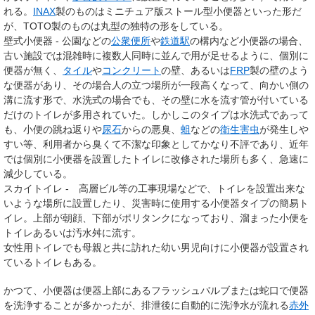
れる。
INAX
製のものはミニチュア版ストール型小便器といった形だ
が、TOTO製のものは丸型の独特の形をしている。
壁式小便器 - 公園などの
公衆便所
や
鉄道駅
の構内など小便器の場合、
古い施設では混雑時に複数人同時に並んで用が足せるように、個別に
便器が無く、
タイル
や
コンクリート
の壁、あるいは
FRP
製の壁のよう
な便器があり、その場合人の立つ場所が一段高くなって、向かい側の
溝に流す形で、水洗式の場合でも、その壁に水を流す管が付いている
だけのトイレが多用されていた。しかしこのタイプは水洗式であって
も、小便の跳ね返りや
尿石
からの悪臭、
蛆
などの
衛生害虫
が発生しや
すい等、利用者から臭くて不潔な印象としてかなり不評であり、近年
では個別に小便器を設置したトイレに改修された場所も多く、急速に
減少している。
スカイトイレ - 高層ビル等の工事現場などで、トイレを設置出来な
いような場所に設置したり、災害時に使用する小便器タイプの簡易ト
イレ。上部が朝顔、下部がポリタンクになっており、溜まった小便を
トイレあるいは汚水舛に流す。
女性用トイレでも母親と共に訪れた幼い男児向けに小便器が設置され
ているトイレもある。
かつて、小便器は便器上部にあるフラッシュバルブまたは蛇口で便器
を洗浄することが多かったが、排泄後に自動的に洗浄水が流れる
赤外