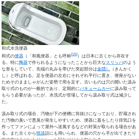
和式水洗便器
[
16
]
和式の
便器
（「和風便器」とも呼称
）は日本に古くから存在す
る。特に
陶器
で作られるようになったことから巨大な
スリッパ
のよう
な形をしていて、先端の丸みを帯びた突起部分は
金隠し
（きんかく
し）と呼ばれる。足を便器の左右にそれぞれ平行に置き、便座がない
ためそのまましゃがんだ姿勢で用を足す。古いものは穴の開いた汲み
取り式のものが一般的であり、定期的に
バキュームカー
に汲み取って
もらう必要があったが、水洗式が登場してから汲み取り式は減少し
た。
汲み取り式の場合、汚物が下の便槽に筒抜けになっており、貯蔵され
た汚物の臭いで悪臭が発生しやすいため、便器に蓋をしたり排気口を
作ってファンによって屋外へ送風するなどの対策が取られる場合があ
る。また古くから
怪談
話にも用いられ、便器の穴から手が出てきたり