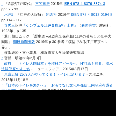
↑
『図説!江戸時代』
三笠書房
2015年
ISBN 978-4-8379-8374-3
pp.92 - 93.
↑
水戸計
『江戸の大誤解』
彩図社
2016年
ISBN 978-4-8013-0194-8
pp.114 - 117.
↑
呉秀三
訳註
『ケンプェル江戸参府紀行 上巻』
〈
異国叢書
〉駿南社、
1928年、p.135.
↑
週刊朝日ムック 『歴史道 vol.2[完全保存版] 江戸の暮らしと仕事大
図鑑』
朝日新聞出版
2019年 p.30.参考『模型でみる江戸東京の世
界』。
↑
横浜経済・文化事典 横浜市立大学経済研究所編
↑
官報 明治38年2月3日
↑
政府、「トイレ大国日本」を積極アピールへ NYT紙も熱弁、温水
洗浄便座のすごさ
- ニュースフィア、2015年5月17日
↑
東京五輪 25万人がやってくる！トイレは足りる？
- スポニチ、
2013年11月18日
↑
「日本のトイレを海外へ」 おもてなし文化を発信…内閣府有識者
委が提言
- 産経ニュース 2015年5月25日
↑
「私をトイレ大臣と呼んで」 有村女性担当相が公共トイレの快適
アップにやる気満々
- 産経ニュース 2015年8月24日
↑
森田英樹
(2019年4月4日).
“
日本のトイレ発達史
”.
小平市環境部下水
[
リンク切れ
]
道課.
2020年7月26日閲覧。