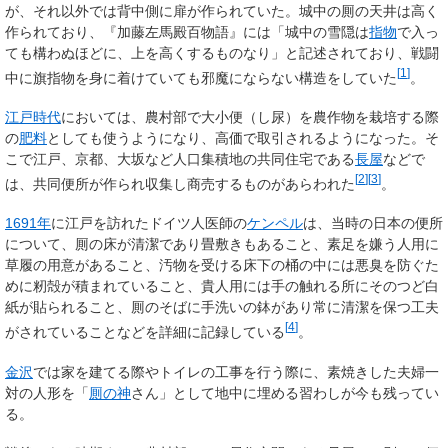
が、それ以外では背中側に扉が作られていた。城中の厠の天井は高く
作られており、『加藤左馬殿百物語』には「城中の雪隠は
指物
で入っ
ても構わぬほどに、上を高くするものなり」と記述されており、戦闘
[
1
]
中に旗指物を身に着けていても邪魔にならない構造をしていた
。
江戸時代
においては、農村部で大小便（し尿）を農作物を栽培する際
の
肥料
としても使うようになり、高価で取引されるようになった。そ
こで江戸、京都、大坂など人口集積地の共同住宅である
長屋
などで
[
2
]
[
3
]
は、共同便所が作られ収集し商売するものがあらわれた
。
1691年
に江戸を訪れたドイツ人医師の
ケンペル
は、当時の日本の便所
について、厠の床が清潔であり畳敷きもあること、素足を嫌う人用に
草履の用意があること、汚物を受ける床下の桶の中には悪臭を防ぐた
めに籾殻が積まれていること、貴人用には手の触れる所にそのつど白
紙が貼られること、厠のそばに手洗いの鉢があり常に清潔を保つ工夫
[
4
]
がされていることなどを詳細に記録している
。
金沢
では家を建てる際やトイレの工事を行う際に、素焼きした夫婦一
対の人形を「
厠の神
さん」として地中に埋める習わしが今も残ってい
る。