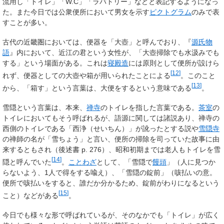
流用し「
トイレ
」「W.C」「ラバトリー」などと表記するようになっ
た。また今日では公衆便所において男女を示す
ピクトグラム
のみで表
すことが多い。
古代の近畿圏においては、便器を「大壺」と呼んでおり、『
源氏物
語
』内において、近江の君という女性が、「大壺掃除でも水汲みでも
する」という場面がある。これは
寝殿造
には原則として便所が設けら
[
12
]
れず、便器としての大壺や箱が用いられたことによる
。このこと
[
13
]
から、「箱す」という言葉は、大便をするという意味である
。
雪隠という言葉は、本来、
禅寺
のトイレを指した言葉である。
茶室
の
トイレにおいてもそう呼ばれるが
、語源に関しては諸説あり
、禅寺の
西側のトイレである「西浄（せいちん）」が訛ったとする説や
雪隠寺
の禅師の名が「雪ちょう」と言い、便所の掃除を司っていた故事に由
来するともされ（後述書 p.
276）、昭和初期までは老人もトイレを雪
[
14
]
隠と呼んでいた
。
ことわざ
として、「雪隠で
饅頭
」（人に見つか
らないよう、1人で得をする喩え）、「雪隠の錠前」（咳払いの意。
便所で咳払いをすると、誰だか分かるため、錠前がわりになるという
[
15
]
こと）などがある
。
今日でも様々な形で呼ばれているが、そのなかでも「トイレ」が広く