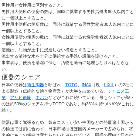
男性用と女性用に区別すること。
男性用大便所の便房の数は、同時に就業する男性労働者60人以内ごと
に一個以上とすること。
男性用小便所の箇所数は、同時に就業する男性労働者30人以内ごとに
一個以上とすること。
女性用便所の便房の数は、同時に就業する女性労働者20人以内ごとに
一個以上とすること。
便池は、汚物が土中に浸透しない構造とすること。
流出する清浄な水を十分に供給する手洗い設備を設けること。
事業者は、便所を清潔に保ち、汚物を適当に処理しなければならな
い。
便器のシェア
日本の便器は
衛生陶器
と呼ばれ、
TOTO
、
INAX
（現・
LIXIL
）の2社に
よる製造（伝統的な焼き物産業）が大半を占めている。
ジャニス工
業
、
アサヒ衛陶
、
ネポン
などがこれに続いている。最もシェアが高い
のは約50%のシェアを持つTOTOであり、約25%を持つINAXがこれに
続く。
便器は重く嵩張るため、製造コストが安い中国などの発展途上国から
の輸送では割に合わず、日本市場はほぼ国内メーカーで占められ、将
来的にもこの傾向は変わらないとみられている。同様の理由で日本の