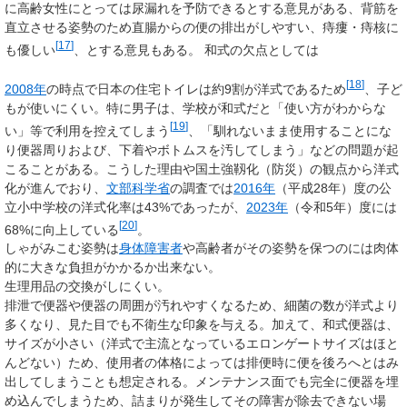
に高齢女性にとっては尿漏れを予防できるとする意見がある、背筋を
直立させる姿勢のため直腸からの便の排出がしやすい、痔瘻・痔核に
[
17
]
も優しい
、とする意見もある。 和式の欠点としては
[
18
]
2008年
の時点で日本の住宅トイレは約9割が洋式であるため
、子ど
もが使いにくい。特に男子は、学校が和式だと「使い方がわからな
[
19
]
い」等で利用を控えてしまう
、「馴れないまま使用することにな
り便器周りおよび、下着やボトムスを汚してしまう」などの問題が起
こることがある。こうした理由や国土強靱化（防災）の観点から洋式
化が進んでおり、
文部科学省
の調査では
2016年
（平成28年）度の公
立小中学校の洋式化率は43%であったが、
2023年
（令和5年）度には
[
20
]
68%に向上している
。
しゃがみこむ姿勢は
身体障害者
や高齢者がその姿勢を保つのには肉体
的に大きな負担がかかるか出来ない。
生理用品の交換がしにくい。
排泄で便器や便器の周囲が汚れやすくなるため、細菌の数が洋式より
多くなり、見た目でも不衛生な印象を与える。加えて、和式便器は、
サイズが小さい（洋式で主流となっているエロンゲートサイズはほと
んどない）ため、使用者の体格によっては排便時に便を後ろへとはみ
出してしまうことも想定される。メンテナンス面でも完全に便器を埋
め込んでしまうため、詰まりが発生してその障害が除去できない場