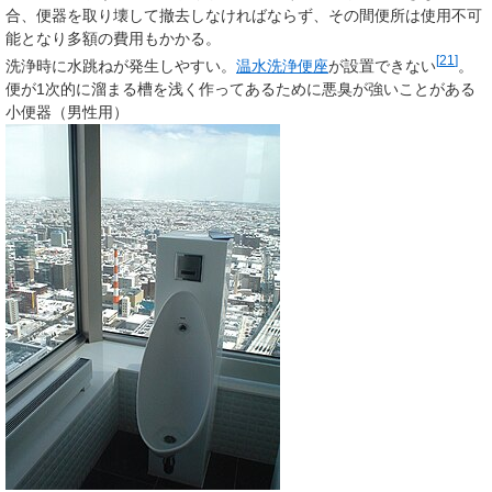
合、便器を取り壊して撤去しなければならず、その間便所は使用不可
能となり多額の費用もかかる。
[
21
]
洗浄時に水跳ねが発生しやすい。
温水洗浄便座
が設置できない
。
便が1次的に溜まる槽を浅く作ってあるために悪臭が強いことがある
小便器（男性用）