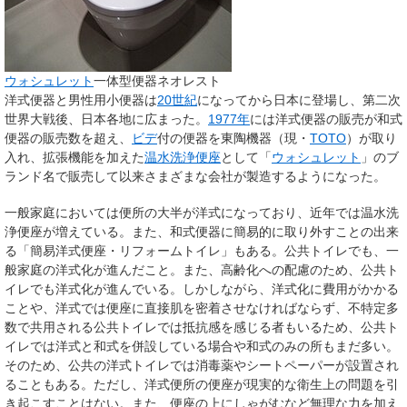
ウォシュレット
一体型便器ネオレスト
洋式便器と男性用小便器は
20世紀
になってから日本に登場し、第二次
世界大戦後、日本各地に広まった。
1977年
には洋式便器の販売が和式
便器の販売数を超え、
ビデ
付の便器を東陶機器（現・
TOTO
）が取り
入れ、拡張機能を加えた
温水洗浄便座
として「
ウォシュレット
」のブ
ランド名で販売して以来さまざまな会社が製造するようになった。
一般家庭においては便所の大半が洋式になっており、近年では温水洗
浄便座が増えている。また、和式便器に簡易的に取り外すことの出来
る「簡易洋式便座・リフォームトイレ」もある。公共トイレでも、一
般家庭の洋式化が進んだこと。また、高齢化への配慮のため、公共ト
イレでも洋式化が進んでいる。しかしながら、洋式化に費用がかかる
ことや、洋式では便座に直接肌を密着させなければならず、不特定多
数で共用される公共トイレでは抵抗感を感じる者もいるため、公共ト
イレでは洋式と和式を併設している場合や和式のみの所もまだ多い。
そのため、公共の洋式トイレでは消毒薬やシートペーパーが設置され
ることもある。ただし、洋式便所の便座が現実的な衛生上の問題を引
き起こすことはない。また、便座の上にしゃがむなど無理な力を加え