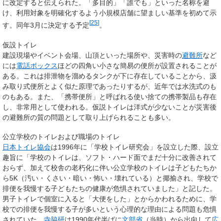
に改定すると伝えられた。「多目的」「誰でも」といった名称を避
け、利用対象を明確化するよう小規模店舗に望ましい基準を初めて示
[
25
]
す。同年3月に決定する予定
。
仮設トイレ
建設現場やイベント会場、山頂といった場所や、災害時の
避難所
など
には
電話ボックス
ほどの四角い小さな簡易の便所が設置されることが
ある。これは排泄物を溜めるタンクが下に存在していることから、汲
み取り式便所とよく似た原理であったりするが、近年では水洗式のも
のもある。また、「携帯便所」と呼ばれる使い捨ての携帯製品も存在
し、非常用として使われる。仮説トイレは洋式が少ないことが災害後
の避難所の質の問題として取り上げられることも多い。
公立学校のトイレおよび職場のトイレ
日本トイレ協会
は1996年に「学校トイレ研究会」を設立した際、設立
趣旨に「学校のトイレは、ソフト・ハード面でまだ十分に改善されて
おらず、加えて校舎の老朽化に伴い公立学校のトイレは子どもたちか
ら5K（汚い・くさい・暗い・怖い・壊れている）と揶揄され、学校で
排便を我慢する子どもたちの健康が危惧されていました」と記した。
男子トイレで個室に入ると「大便をした」とからかわれるために、学
校での排便を我慢する子が多いという心理的な理由による問題も危惧
されていた。
寺脇研
は1990年代半ばに
文部省
（当時）から出向して
広