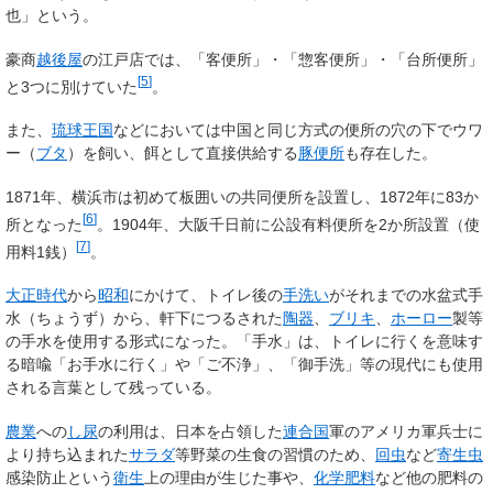
也」という。
豪商
越後屋
の江戸店では、「客便所」・「惣客便所」・「台所便所」
[
5
]
と3つに別けていた
。
また、
琉球王国
などにおいては中国と同じ方式の便所の穴の下でウワ
ー（
ブタ
）を飼い、餌として直接供給する
豚便所
も存在した。
1871年、横浜市は初めて板囲いの共同便所を設置し、1872年に83か
[
6
]
所となった
。1904年、大阪千日前に公設有料便所を2か所設置（使
[
7
]
用料1銭）
。
大正時代
から
昭和
にかけて、トイレ後の
手洗い
がそれまでの水盆式手
水（ちょうず）から、軒下につるされた
陶器
、
ブリキ
、
ホーロー
製等
の手水を使用する形式になった。「手水」は、トイレに行くを意味す
る暗喩「お手水に行く」や「ご不浄」、「御手洗」等の現代にも使用
される言葉として残っている。
農業
への
し尿
の利用は、日本を占領した
連合国
軍のアメリカ軍兵士に
より持ち込まれた
サラダ
等野菜の生食の習慣のため、
回虫
など
寄生虫
感染防止という
衛生
上の理由が生じた事や、
化学肥料
など他の肥料の