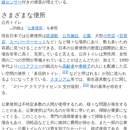
線
センサー
付きの便器が増えている。
さまざまな便所
公共トイレ
→詳細は「
公衆便所
」を参照
現在日本では公衆便所は
鉄道駅
、
公共施設
、
公園
、大型
小売店
（
百貨
店
、
スーパーマーケット
など）など様々な場所にあり、数も多いため
容易に見つけることができる。日本の公衆便所の密度は国際的に見た
場合非常に高く、充実していると言える。公共トイレは男性用、女性
用の二つの空間が準備されていることがほとんどだが、加えて、1990
年代より
バリアフリー
の観点から
高齢者
や
車椅子
の人にも配慮した広
[
23
]
い空間の便所（「多目的トイレ」
などと呼ばれる）が別に造られ
るようになってきている。
スタジアム
等では、衛生器具数などに関し
[
24
]
て、「Jリーグ クラブライセンス 交付規則」
等の基準が存在す
る。
公衆便所は不特定多数の人間が使用するため、様々な問題が発生する
ことがある。公衆便所は汚れるのが非常に早いため、掃除が重要にな
ってくる。このことから、専門の清掃業者を雇って掃除を行っている
場合もあり、消耗品などと共に維持に費用が掛かる。また一部の公衆
トイレ・公園トイレなどは男女別でなかったり、和式便器である、長