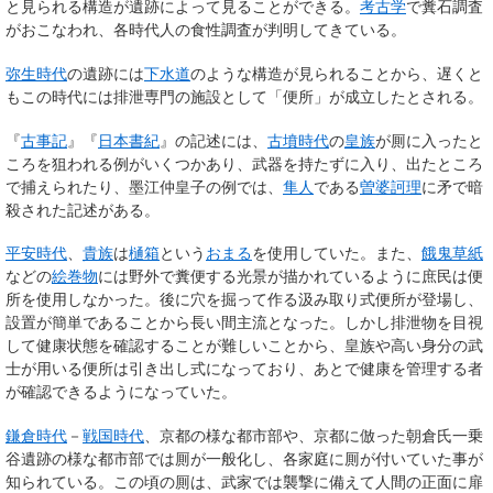
と見られる構造が遺跡によって見ることができる。
考古学
で糞石調査
がおこなわれ、各時代人の食性調査が判明してきている。
弥生時代
の遺跡には
下水道
のような構造が見られることから、遅くと
もこの時代には排泄専門の施設として「便所」が成立したとされる。
『
古事記
』『
日本書紀
』の記述には、
古墳時代
の
皇族
が厠に入ったと
ころを狙われる例がいくつかあり、武器を持たずに入り、出たところ
で捕えられたり、墨江仲皇子の例では、
隼人
である
曽婆訶理
に矛で暗
殺された記述がある。
平安時代
、
貴族
は
樋箱
という
おまる
を使用していた。また、
餓鬼草紙
などの
絵巻物
には野外で糞便する光景が描かれているように庶民は便
所を使用しなかった。後に穴を掘って作る汲み取り式便所が登場し、
設置が簡単であることから長い間主流となった。しかし排泄物を目視
して健康状態を確認することが難しいことから、皇族や高い身分の武
士が用いる便所は引き出し式になっており、あとで健康を管理する者
が確認できるようになっていた。
鎌倉時代
－
戦国時代
、京都の様な都市部や、京都に倣った朝倉氏一乗
谷遺跡の様な都市部では厠が一般化し、各家庭に厠が付いていた事が
知られている。この頃の厠は、武家では襲撃に備えて人間の正面に扉