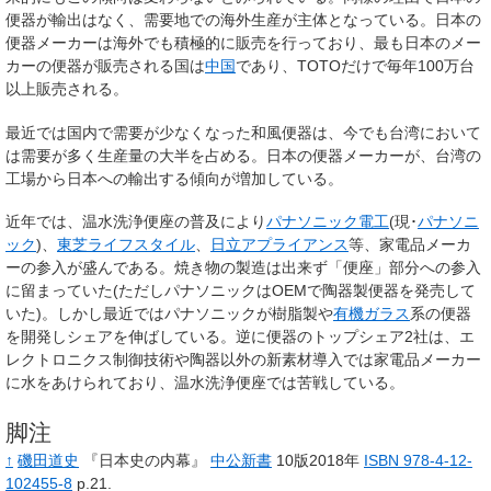
便器が輸出はなく、需要地での海外生産が主体となっている。日本の
便器メーカーは海外でも積極的に販売を行っており、最も日本のメー
カーの便器が販売される国は
中国
であり、TOTOだけで毎年100万台
以上販売される。
最近では国内で需要が少なくなった和風便器は、今でも台湾において
は需要が多く生産量の大半を占める。日本の便器メーカーが、台湾の
工場から日本への輸出する傾向が増加している。
近年では、温水洗浄便座の普及により
パナソニック電工
(現･
パナソニ
ック
)、
東芝ライフスタイル
、
日立アプライアンス
等、家電品メーカ
ーの参入が盛んである。焼き物の製造は出来ず「便座」部分への参入
に留まっていた(ただしパナソニックはOEMで陶器製便器を発売して
いた)。しかし最近ではパナソニックが樹脂製や
有機ガラス
系の便器
を開発しシェアを伸ばしている。逆に便器のトップシェア2社は、エ
レクトロニクス制御技術や陶器以外の新素材導入では家電品メーカー
に水をあけられており、温水洗浄便座では苦戦している。
脚注
↑
磯田道史
『日本史の内幕』
中公新書
10版2018年
ISBN 978-4-12-
102455-8
p.21.