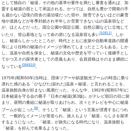
として独自の「秘湯」その他の基準や要件を満たし審査を通れば、加
盟する秘湯の宿として承認される。かつては、自然も豊かで開発の手
も届かない辺境の田舎の湯治場だった宿や、除雪できないほどの豪雪
地や道路などが冬季封鎖され半年しか営業できない山の温泉宿など
が、ほとんどだった。国立公園や国定公園、自然公園などに立地して
[
10
]
[
11
]
いたり、登山基地となって命の砦になる温泉宿も多い
。しか
し、秘湯らしかったところが、時代とともに改築や自動車道路の開通
等により往時の秘湯のイメージが薄れてしまったところもある。しか
し、温泉や自然を保全し、秘湯の文化や歴史を守っていく後継手とし
てかつ又その探求者としての意義もあり、会員資格はそのまま継続に
[
3
]
[
4
]
[
10
]
なっている
。
1975年(昭和50年)当時は、団体ツアーや娯楽観光ブームの時流に乗り
遅れた感のある「ひなびた(寂れた)温泉＝秘湯」と言われることを、
温泉旅館自身が好まない風潮だった。そんな中、1982年(昭和57年)に
日本秘湯を守る会の冊子『日本の秘湯(第3版)』がテレビ朝日の目に留
まり、昼間の番組に秘湯が取りあげられ、次々とテレビを中心に秘湯
[
9
]
ブームが起こった
。そうして「秘湯」という言葉が浸透するにつれ
て、一般的なイメージが形造られ、旅人もより「秘湯」らしさを探求
するようになった。「秘湯」が旅先になる時代になり、温泉旅館も
「秘湯」を好んで名乗るようなった。