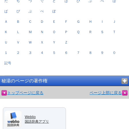
だ
ぢ
づ
で
ど
ば
び
ぶ
べ
ぼ
ぱ
ぴ
ぷ
ぺ
ぽ
Ａ
Ｂ
Ｃ
Ｄ
Ｅ
Ｆ
Ｇ
Ｈ
Ｉ
Ｊ
Ｋ
Ｌ
Ｍ
Ｎ
Ｏ
Ｐ
Ｑ
Ｒ
Ｓ
Ｔ
Ｕ
Ｖ
Ｗ
Ｘ
Ｙ
Ｚ
１
２
３
４
５
６
７
８
９
０
記号
秘湯のページの著作権
トップページに戻る
ページ上部に戻る
Weblio
国語辞典アプリ