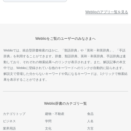
Weblioのアプリ一覧を見る
Weblioをご覧のユーザーのみなさまへ
Weblioでは、統合型辞書検索のほかに、「類語辞典」や「英和・和英辞典」、「手話
辞典」を利用することができます。辞書、類語辞典、英和・和英辞典、手話辞典は連
動しており、それぞれの検索結果へのリンクが表示されます。また、解説記事の本文
中では、Weblioに登録されている他のキーワードへのリンクが自動的に貼られます。
解説文で登場した分からないキーワードや気になるキーワードは、1クリックで検索結
果を表示することができます。
Weblio辞書のカテゴリ一覧
カテゴリトップ
建物・不動産
食品
ビジネス
学問
人名
業界用語
文化
方言