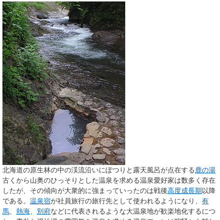
北海道の原生林の中の渓流沿いにぽつりと露天風呂が点在する
鹿の湯
古くから山奥のひっそりとした温泉を求める温泉愛好家は数多く存在
したが、その傾向が大衆的に強まっていったのは戦後
高度成長期
以降
である。
温泉宿
が社員旅行の旅行先として使われるようになり、
有
馬
、
熱海
、
別府
などに代表されるような大温泉地が歓楽地化するにつ