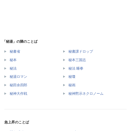
「秘湯」の隣のことば
秘書省
秘書課ドロップ
秘本
秘本三国志
秘法
秘法 睡拳
秘湯ロマン
秘瓊
秘田余四郎
秘画
秘神大作戦
秘神黙示ネクロノーム
急上昇のことば