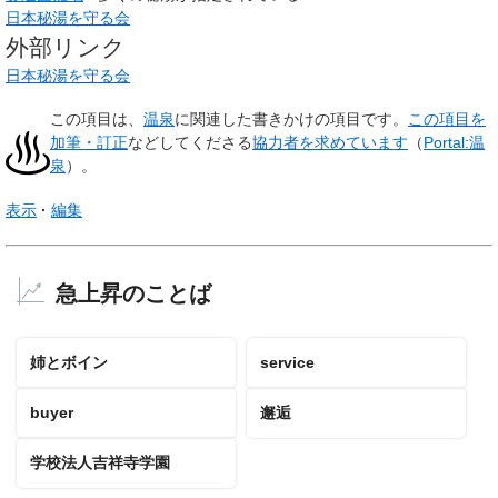
日本秘湯を守る会
外部リンク
日本秘湯を守る会
この項目は、
温泉
に関連した
書きかけの項目
です。
この項目を
加筆・訂正
などしてくださる
協力者を求めています
（
Portal:温
泉
）。
表示
編集
急上昇のことば
姉とボイン
service
buyer
邂逅
学校法人吉祥寺学園