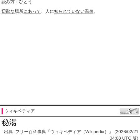
読み方：ひとう
辺鄙な
場所
にあって
、人に
知られ
ていない
温泉
。
ウィキペディア
秘湯
出典: フリー百科事典『ウィキペディア（Wikipedia）』 (2026/02/21
04:08 UTC 版)