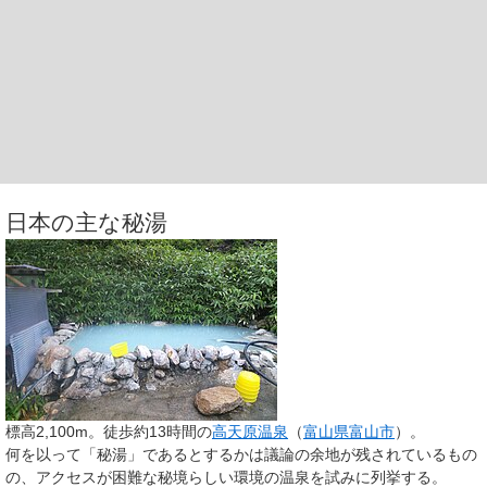
日本の主な秘湯
標高2,100m。徒歩約13時間の
高天原温泉
（
富山県
富山市
）。
何を以って「秘湯」であるとするかは議論の余地が残されているもの
の、アクセスが困難な秘境らしい環境の温泉を試みに列挙する。