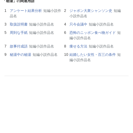
「秘湯」の関連用語
アンケート結果分析
短編小説作
ジャポン大衆シャンソン史
短編
品名
小説作品名
取扱説明書
短編小説作品名
只今会議中
短編小説作品名
周到な手紙
短編小説作品名
恐怖のニッポン食べ物ガイド
短
編小説作品名
故事付成語
短編小説作品名
痩せる方法
短編小説作品名
秘湯中の秘湯
短編小説作品名
結婚したい女性・百三の条件
短
編小説作品名