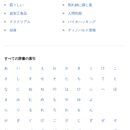
図々しい
割れ鍋に綴じ蓋
超加工食品
人間性能
テスクリアル
バイオハッキング
頭身
ディノバルド亜種
すべての辞書の索引
あ
い
う
え
お
か
き
く
け
こ
さ
し
す
せ
そ
た
ち
つ
て
と
な
に
ぬ
ね
の
は
ひ
ふ
へ
ほ
ま
み
む
め
も
や
ゆ
よ
ら
り
る
れ
ろ
わ
を
ん
が
ぎ
ぐ
げ
ご
ざ
じ
ず
ぜ
ぞ