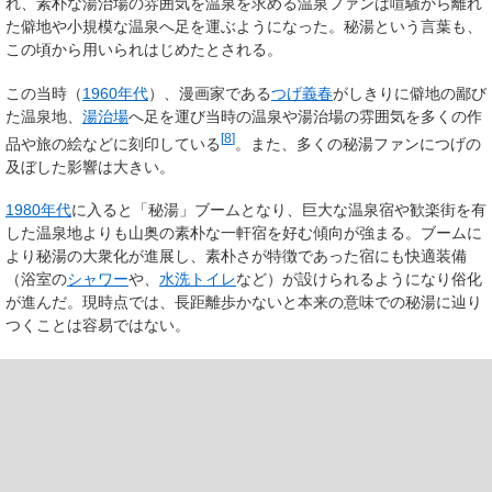
れ、素朴な湯治場の雰囲気を温泉を求める温泉ファンは喧騒から離れ
た僻地や小規模な温泉へ足を運ぶようになった。秘湯という言葉も、
この頃から用いられはじめたとされる。
この当時（
1960年代
）、漫画家である
つげ義春
がしきりに僻地の鄙び
た温泉地、
湯治場
へ足を運び当時の温泉や湯治場の雰囲気を多くの作
[
8
]
品や旅の絵などに刻印している
。また、多くの秘湯ファンにつげの
及ぼした影響は大きい。
1980年代
に入ると「秘湯」ブームとなり、巨大な温泉宿や歓楽街を有
した温泉地よりも山奥の素朴な一軒宿を好む傾向が強まる。ブームに
より秘湯の大衆化が進展し、素朴さが特徴であった宿にも快適装備
（浴室の
シャワー
や、
水洗トイレ
など）が設けられるようになり俗化
が進んだ。現時点では、長距離歩かないと本来の意味での秘湯に辿り
つくことは容易ではない。