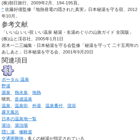
(株)朝日旅行、2009年2月、194-195頁。
^
佐藤好億監修『地熱発電の隠された真実』日本秘湯を守る宿、2012
年10月。
参考文献
「いい山 いい宿 いい温泉 秘湯・名湯めぐりの山旅ガイド 全国版」
(株)山と渓谷社、2005年1月1日
岩木一二三編集・日本秘湯を守る会監修「秘湯を守って 二十五周年の
あしあと」日本秘湯を守る会、2001年9月20日
関連項目
ポータル 温泉
野湯
源泉
、
熱水泉
、
地熱
噴気、
造成温泉
温泉
、
温泉街
、
外湯
、
温泉番付
、
混浴
露天風呂
日本の温泉地一覧
湯治
、
湯治場
隠し湯
、
修験道
交通困難地
- 多くの秘湯が指定されている