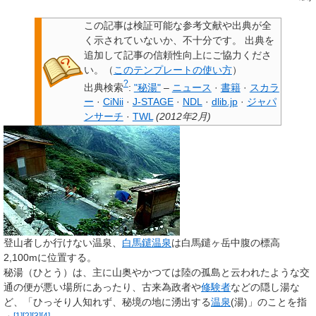
この記事は検証可能な参考文献や出典が全
く示されていないか、不十分です。
出典を
追加して記事の信頼性向上にご協力くださ
い。
（
このテンプレートの使い方
）
?
出典検索
:
"秘湯"
–
ニュース
·
書籍
·
スカラ
ー
·
CiNii
·
J-STAGE
·
NDL
·
dlib.jp
·
ジャパ
ンサーチ
·
TWL
(
2012年2月
)
登山者しか行けない温泉、
白馬鑓温泉
は白馬鑓ヶ岳中腹の標高
2,100mに位置する。
秘湯
（ひとう）は、主に山奥やかつては陸の孤島と云われたような交
通の便が悪い場所にあったり、古来為政者や
修験者
などの隠し湯な
ど、「ひっそり人知れず、秘境の地に湧出する
温泉
(湯)」のことを指
[
1
]
[
2
]
[
3
]
[
4
]