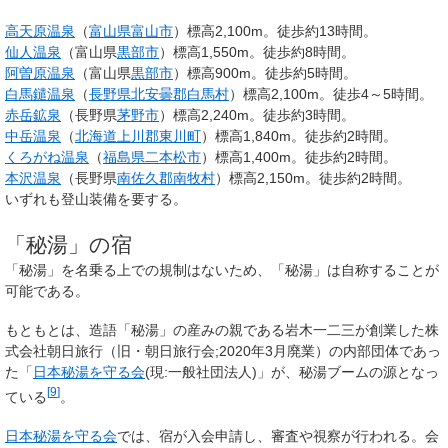
高天原温泉
（
富山県
富山市
）標高2,100m。徒歩約13時間。
仙人温泉
（富山県
黒部市
）標高1,550m。徒歩約8時間。
阿曽原温泉
（富山県
黒部市
）標高900m。徒歩約5時間。
白馬鑓温泉
（
長野県
北安曇郡
白馬村
）標高2,100m。徒歩4～5時間。
赤岳鉱泉
（長野県
茅野市
）標高2,240m。徒歩約3時間。
中岳温泉
（
北海道
上川郡
東川町
）標高1,840m。徒歩約2時間。
くろがね温泉
（
福島県
二本松市
）標高1,400m。徒歩約2時間。
本沢温泉
（長野県
南佐久郡
南牧村
）標高2,150m。徒歩約2時間。
いずれも登山装備を要する。
「秘湯」の宿
「秘湯」を名乗る上での規制はないため、「秘湯」は自称することが
可能である。
もともとは、造語「秘湯」の産みの親である岩木一二三が創業した株
式会社朝日旅行（旧・朝日旅行会;2020年3月廃業）の内部団体であっ
た「
日本秘湯を守る会
(現:一般社団法人)」が、秘湯ブームの源となっ
[
9
]
ている
。
日本秘湯を守る会
では、宿が入会申請し、審査や視察が行われる。会