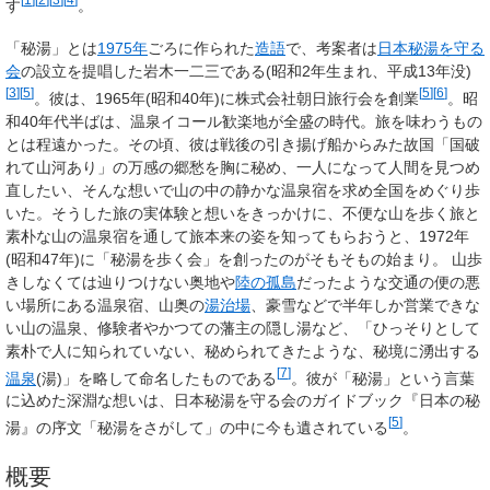
す
。
「秘湯」とは
1975年
ごろに作られた
造語
で、考案者は
日本秘湯を守る
会
の設立を提唱した岩木一二三である(昭和2年生まれ、平成13年没)
[
3
]
[
5
]
[
5
]
[
6
]
。彼は、1965年(昭和40年)に株式会社朝日旅行会を創業
。昭
和40年代半ばは、温泉イコール歓楽地が全盛の時代。旅を味わうもの
とは程遠かった。その頃、彼は戦後の引き揚げ船からみた故国「国破
れて山河あり」の万感の郷愁を胸に秘め、一人になって人間を見つめ
直したい、そんな想いで山の中の静かな温泉宿を求め全国をめぐり歩
いた。そうした旅の実体験と想いをきっかけに、不便な山を歩く旅と
素朴な山の温泉宿を通して旅本来の姿を知ってもらおうと、1972年
(昭和47年)に「秘湯を歩く会」を創ったのがそもそもの始まり。 山歩
きしなくては辿りつけない奥地や
陸の孤島
だったような交通の便の悪
い場所にある温泉宿、山奥の
湯治場
、豪雪などで半年しか営業できな
い山の温泉、修験者やかつての藩主の隠し湯など、「ひっそりとして
素朴で人に知られていない、秘められてきたような、秘境に湧出する
[
7
]
温泉
(湯)」を略して命名したものである
。彼が「秘湯」という言葉
に込めた深淵な想いは、日本秘湯を守る会のガイドブック『日本の秘
[
5
]
湯』の序文「秘湯をさがして」の中に今も遺されている
。
概要