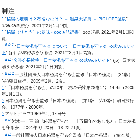
脚注
^
“
秘湯の定義は？有名なのは？ － 温泉大辞典 － BIGLOBE温泉
”.
BIGLOBE旅行
. 2021年2月1日閲覧。
^
“
秘湯（ひとう）の意味 - goo国語辞書
”.
goo辞書
. 2021年2月1日閲
覧。
a
b
c
^
“
日本秘湯を守る会について - 日本秘湯を守る会 公式Webサイ
ト
” (jp).
日本秘湯を守る会
. 2021年2月1日閲覧。
a
b
^
“
名誉会長挨拶 - 日本秘湯を守る会 公式Webサイト
” (jp).
日本秘
湯を守る会
. 2021年2月1日閲覧。
a
b
c
^
一般社団法人日本秘湯を守る会監修『日本の秘湯』（21版）
(株)朝日旅行、2009年2月、2頁。
^
“「日本秘湯を守る会」の30年”.
旅の手帖
第29巻1号
: 44-45. (2005
年1月1日).
^
日本秘湯を守る会監修『日本の秘湯』（第1版～第13版）朝日旅行
会、1977年 - 2000年。
^
アサヒグラフ1959年2月14日号
a
b
^
岩木一二三 編『秘湯を守って 二十五周年のあしあと』日本秘湯
を守る会、2001年9月20日、16-22,71頁。
a
b
^
一般社団法人日本秘湯を守る会監修『日本の秘湯』（第21版）