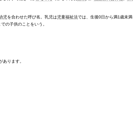
幼児
を合わせた呼び名。乳児は
児童福祉法
では、生後0日から満1歳未
までの子供のことをいう。
があります。