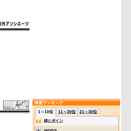
検索ランキング
1～10位
11～20位
21～30位
姉とボイン
service