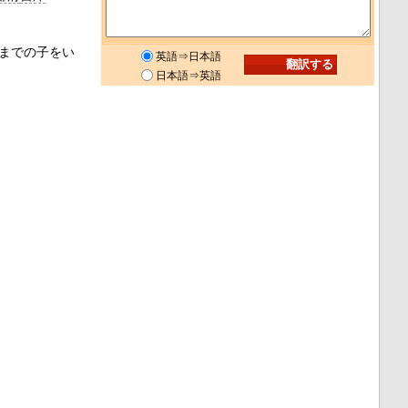
満までの子をい
英語⇒日本語
日本語⇒英語