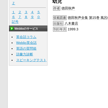
幼児
Ｚ
徳田秋声
作者
１
２
３
４
５
６
７
８
９
０
徳田秋声
全集
第15巻
風呂
収載図書
記号
八木書店
出版社
Weblioのサービス
1999.3
刊行年月
英会話コラム
Weblio英会話
英語の質問箱
語彙力診断
スピーキングテスト