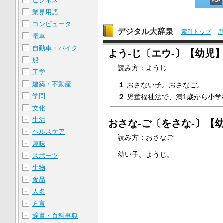
ビジネス
＋
業界用語
＋
コンピュータ
＋
デジタル大辞泉
索引トップ
電車
＋
自動車・バイク
＋
よう‐じ〔エウ‐〕【幼児
船
＋
読み方：ようじ
工学
＋
建築・不動産
＋
１
おさない子。
おさなご
。
学問
＋
２
児童福祉法
で、満
1歳
から
小学
文化
＋
生活
＋
おさな‐ご〔をさな‐〕【
ヘルスケア
＋
読み方：おさなご
趣味
＋
幼い子。ようじ。
スポーツ
＋
生物
＋
食品
＋
人名
＋
方言
＋
辞書・百科事典
＋