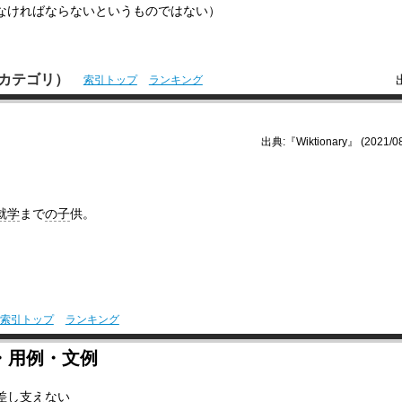
なければならないというものではない）
本語カテゴリ）
索引トップ
ランキング
出典:『Wiktionary』 (2021/08
就学
まで
の子
供。
索引トップ
ランキング
・用例・文例
差し支えない