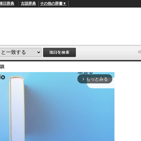
韓日辞典
古語辞典
その他の辞書▼
解説
もっとみる
arrow_forward_ios