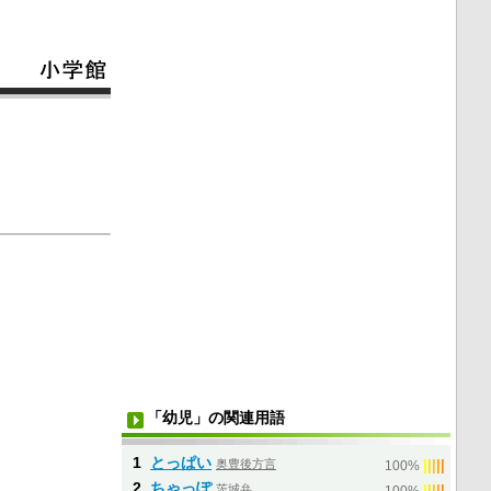
「幼児」の関連用語
1
とっぱい
奥豊後方言
|
|
|
|
|
100%
2
ちゃっぽ
茨城弁
|
|
|
|
|