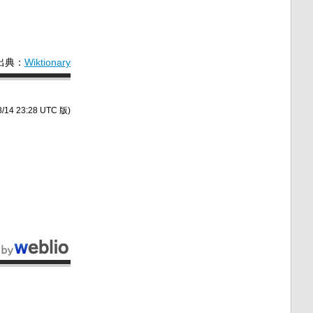
出典：
Wiktionary
/14 23:28 UTC 版)