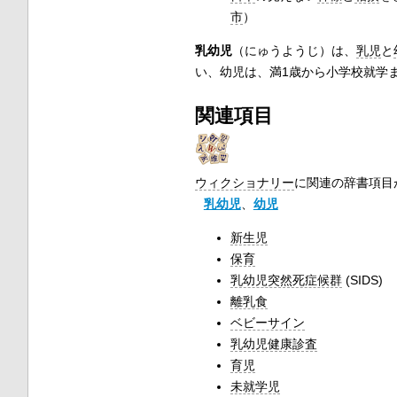
市
）
乳幼児
（にゅうようじ）は、
乳児
と
い、幼児は、満1歳から小学校就学
関連項目
ウィクショナリー
に関連の辞書項目
乳幼児
、
幼児
新生児
保育
乳幼児突然死症候群
(SIDS)
離乳食
ベビーサイン
乳幼児健康診査
育児
未就学児