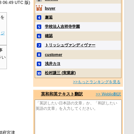
6:49 UTC 版)
buyer
を
邂逅
学校法人吉祥寺学園
ジ
確認
トリッシュヴァンディヴァー
事
customer
さい
浅井カヨ
松村謙三 (実業家)
>>もっとランキングを見る
英和和英テキスト翻訳
>> Weblio翻訳
都府
宮津