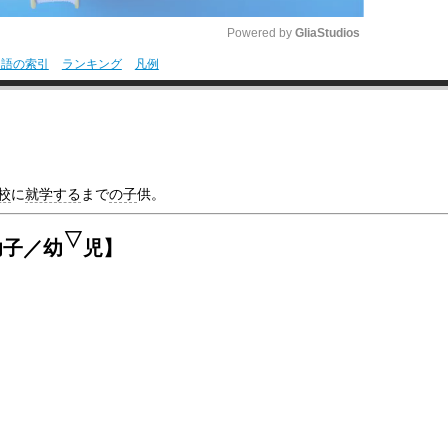
Powered by 
GliaStudios
用語の索引
ランキング
凡例
M
】
u
t
e
校
に
就学する
まで
の子
供。
▽
幼子／幼
児】