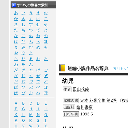
すべての辞書の索引
あ
い
う
え
お
か
き
く
け
こ
さ
し
す
せ
そ
た
ち
つ
て
と
な
に
ぬ
ね
の
は
ひ
ふ
へ
ほ
ま
み
む
め
も
や
ゆ
よ
ら
り
る
れ
ろ
わ
を
ん
短編小説作品名辞典
索引トッ
が
ぎ
ぐ
げ
ご
ざ
じ
ず
ぜ
ぞ
幼児
だ
ぢ
づ
で
ど
ば
び
ぶ
べ
ぼ
田山花袋
作者
ぱ
ぴ
ぷ
ぺ
ぽ
定本
花袋
全集
第2巻
〔
復
収載図書
Ａ
Ｂ
Ｃ
Ｄ
Ｅ
臨川書店
出版社
Ｆ
Ｇ
Ｈ
Ｉ
Ｊ
1993.5
刊行年月
Ｋ
Ｌ
Ｍ
Ｎ
Ｏ
Ｐ
Ｑ
Ｒ
Ｓ
Ｔ
Ｕ
Ｖ
Ｗ
Ｘ
Ｙ