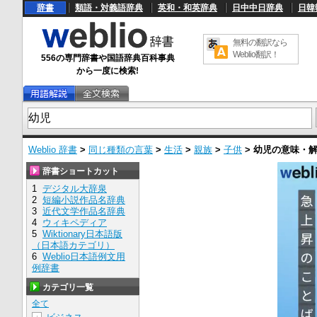
辞書
類語・対義語辞典
英和・和英辞典
日中中日辞典
日韓
無料の翻訳なら
Weblio翻訳！
556の専門辞書や国語辞典百科事典
から一度に検索!
Weblio 辞書
>
同じ種類の言葉
>
生活
>
親族
>
子供
>
幼児
の意味・
辞書ショートカット
1
デジタル大辞泉
2
短編小説作品名辞典
3
近代文学作品名辞典
4
ウィキペディア
5
Wiktionary日本語版
（日本語カテゴリ）
6
Weblio日本語例文用
例辞書
カテゴリ一覧
全て