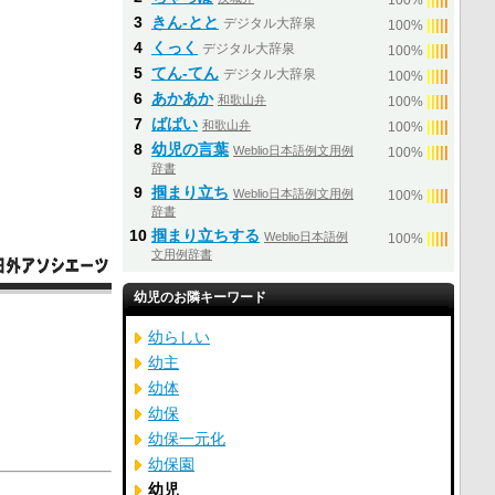
100%
3
きん‐とと
デジタル大辞泉
|
|
|
|
|
100%
4
くっく
デジタル大辞泉
|
|
|
|
|
100%
5
てん‐てん
デジタル大辞泉
|
|
|
|
|
100%
6
あかあか
和歌山弁
|
|
|
|
|
100%
7
ばばい
和歌山弁
|
|
|
|
|
100%
8
幼児の言葉
Weblio日本語例文用例
|
|
|
|
|
100%
辞書
9
掴まり立ち
Weblio日本語例文用例
|
|
|
|
|
100%
辞書
10
掴まり立ちする
Weblio日本語例
|
|
|
|
|
100%
文用例辞書
幼児のお隣キーワード
幼らしい
幼主
幼体
幼保
幼保一元化
幼保園
幼児