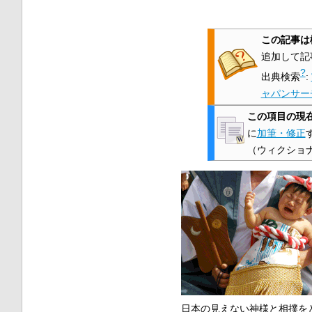
この記事は
追加して記
?
出典検索
:
ャパンサー
この項目の現
に
加筆・修正
（ウィクショ
日本
の見えない
神様
と
相撲
を