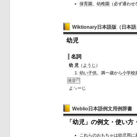
保育園
、
幼稚園
（必ず通わせ
Wiktionary日本語版（日
幼児
名詞
幼
児
（
ようじ
）
幼い
子供
。満一歳から
小学校
(?)
発音
よ↘ーじ
Weblio日本語例文用例辞書
「幼児」の例文・使い方
これらの
おもちゃ
は
幼児用
に