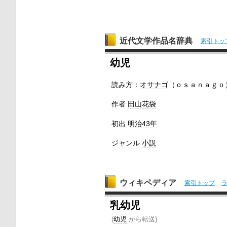
近代文学作品名辞典
索引トッ
幼児
読み方：
オサナゴ
（ｏｓａｎａｇｏ
作者
田山花袋
初出
明治43年
ジャンル
小説
ウィキペディア
索引トップ
乳幼児
(
幼児
から転送)