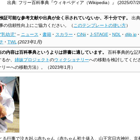
出典: フリー百科事典『ウィキペディア（Wikipedia）』 (2025/07/28 0
検証可能な参考文献や出典が全く示されていないか、不十分です。
出典
事の信頼性向上にご協力ください。
（
このテンプレートの使い方
）
"乳幼児"
–
ニュース
·
書籍
·
スカラー
·
CiNii
·
J-STAGE
·
NDL
·
dlib.jp
·
チ
·
TWL
(
2023年1月
)
在の内容は百科事典というよりは辞書に適しています。
百科事典的な記
するか、
姉妹プロジェクト
の
ウィクショナリー
への移動を検討してくだ
ナリーへの移動方法）。
（
2023年1月
）
とる行事で泣き叫ぶ
赤ちゃん
（赤ちゃん初
土俵
入、
山王宮日吉神社
。
京