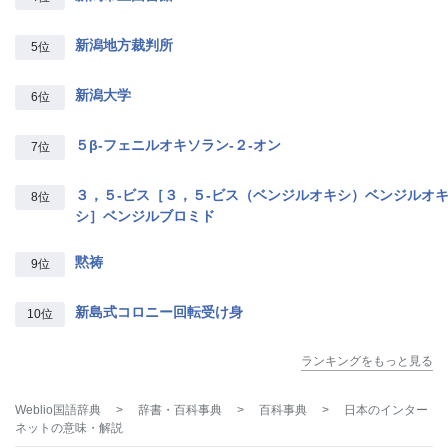
新潟地方裁判所
5位
新潟大学
6位
５β‐フェニルオキソラン‐２‐オン
7位
３，５‐ビス［３，５‐ビス（ベンジルオキシ）ベンジルオ
8位
シ］ベンジルブロミド
黙祷
9位
新島式コロニー回転受け身
10位
ランキングをもっと見る
Weblio国語辞典
>
辞書・百科事典
>
百科事典
>
日本のインター
ネット
の意味・解説