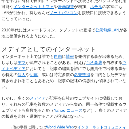
部を中心に有料で自由にインターネットへ接続されたパソコンを利用
可能な
インターネットカフェ
や
漫画喫茶
が増加。
ホテル
の客室にも
LANが引かれ、持ち込んだ
ノートパソコン
を接続口に接続できるよう
になっていった。
2010年代にはスマートフォン、タブレットの登場で
公衆無線LAN
が各
地に整備されるようになった。
メディアとしてのインターネット
インターネット上では誰でも
自由
に
情報
を発信する事が出来るため、
しばしば
デマ
が流布されることがある。例えば
百科事典
を自称する
ウ
ィキペディア
においても、記事の編集を誰にでも無責任で出来る事か
ら特定の
個人
や
団体
、或いは特定多数の
名誉毀損
を目的としたデマが
書き込まれることもあるため、記事の記述の信憑性は保障されていな
い。
しかし、多くの
メディア
が記事を自社のウェブサイトに掲載してお
り、それらの記事を複数のメディアから集め、同一条件で掲載するウ
ェブサイトも多数あるため（
Yahoo!ニュース
など）、多くのメディア
の報道を比較・選別することが容易になった。
→他の事柄に関しては
World Wide Web
や
インターネットコミュニティ