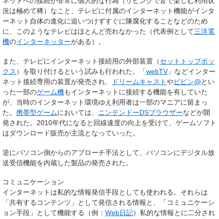
ネットへの接続が非常に個人的な行為（リビングで皆で楽しむ利用状
況は極めて稀）なこと、テレビに付属のインターネット機能がインタ
ーネット自体の進化に追いつけずすぐに陳腐化することなどのため
に、このようなテレビはほとんど売れなかった（代表例として
三洋電
機
の
インターネッター
がある）。
また、テレビにインターネット接続用の外部装置（
セットトップボッ
クス
）を取り付けるという試みも行われた。「
webTV
」などインター
ネット接続専用の装置が発売され、
ドリームキャスト
や
ピピン@
とい
った一部の
ゲーム機
もインターネットに接続する機能を有していた
が、当時のインターネット環境ゆえ利用者は一部のマニアに留まっ
た。
携帯型ゲーム
においては、
ニンテンドーDSブラウザー
などが開
発された。2010年代になると回線速度の向上を受けて、ゲームソフト
はダウンロード販売が主流となっていった。
逆にパソコン側からのアプローチ手法として、パソコンにデジタル放
送受信機能を内蔵した製品の発売された。
コミュニケーション
インターネットは私的な情報発信手段としても使われる。それらは
「共有するコンテンツ」として発信される情報と、「コミュニケーシ
ョン手段」として機能する（例：
Web日記
）私的な情報とに二分され