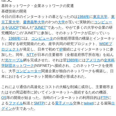
基幹ネットワーク・企業ネットワークの変遷
基礎技術の開発
今日の日本のインターネットの基となったのは
1984年
に
東京大学
、
東
京工業大学
、
慶應義塾大学
の3つの
大学
が互いに実験的に
コンピュー
タ
を
UUCP
で結んだ“
JUNET
”であった。やがて多くの大学や企業の研
究機関がこの“JUNET”に参加し、そのネットワークが広がっていっ
た。
1988年
には、
コンピュータ
の分散処理環境の構築とインターネッ
トに関する研究開発のため、産学共同の研究プロジェクト、
WIDEプ
ロジェクト
が発足し、日本で初めて
IP
接続によりインターネットに参
加した。同年、
NTT
が日本の主要都市（全都道府県庁所在地）を結ん
だ
光ケーブル
網を完成させた。それは翌
1989年
には
アメリカ
の
全米科
学財団ネットワーク
(NSFNET)へ接続され、このネットワークを使用
し、大手
コンピューター
関連企業が独自のネットワークを構築し、日
本におけるインターネット開発の基礎が形成された。
これにより通信の高速化とコストの大幅な削減に成功し、主要都市ま
たはその周辺都市に於いてインターネットへ接続するための機器、
OS
等の開発が始まった。当時のインターネットの利用目的は
FTP
に
よる
ファイル
転送と
SMTP
による
電子メール
交換と
telnet
による遠隔
ロ
グイン
が主であった。