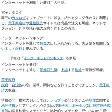
インターネットを利用した商取引の形態。
電子カタログ
商品の
カタログ
をウェブサイトに置き、紙のカタログ代わりに利用す
る。
電子商店街
や
通信販売
サイトでは商品の注文も可能。ネットオー
クション、列車や飛行機の座席予約もこの流れ。
インターネットバンキング
インターネットを通じて
預金
の出し入れが行える。実店舗を展開しな
い
ネット銀行
も現れている。
→詳細は「
インターネットバンキング
」を参照
インターネット証券取引
インターネットを通じて
証券取引所
に
上場
する
株式
の売買が可能。
電子政府
政府
、
自治体
の窓口業務、閲覧などを行うことができるほか、
電子申
請
の取組。
情報公開・検索の例としては、
レセプト
公開システムや
地理
に関する
地理情報
クリアリングハウス
[1]
及び
電子国土ポータル
[2]
、
国立国会図
書館
の蔵書検索システムなど、比較的システム化し易いものから提供