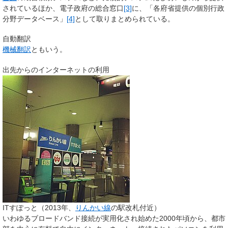
されているほか、電子政府の総合窓口
[3]
に、「各府省提供の個別行政
分野データベース」
[4]
として取りまとめられている。
自動翻訳
機械翻訳
ともいう。
出先からのインターネットの利用
ITすぽっと（2013年、
りんかい線
の駅改札付近）
いわゆるブロードバンド接続が実用化され始めた2000年頃から、都市