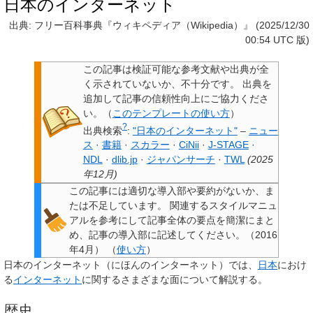
日本のインターネット
出典: フリー百科事典『ウィキペディア（Wikipedia）』 (2025/12/30
00:54 UTC 版)
この記事は検証可能な参考文献や出典が全
く示されていないか、不十分です。
出典を
追加して記事の信頼性向上にご協力くださ
い。
（
このテンプレートの使い方
）
?
出典検索
:
"日本のインターネット"
–
ニュー
ス
·
書籍
·
スカラー
·
CiNii
·
J-STAGE
·
NDL
·
dlib.jp
·
ジャパンサーチ
·
TWL
(
2025
年12月
)
この記事には適切な導入部や要約がないか、ま
たは不足しています
。
関連するスタイルマニュ
アルを参考にして記事全体の要点を簡潔にまと
め、記事の導入部に記述してください。
（
2016
年4月
）
（
使い方
）
日本のインターネット
（にほんのインターネット）では、
日本
におけ
る
インターネット
に関するさまざまな面について解説する。
歴史