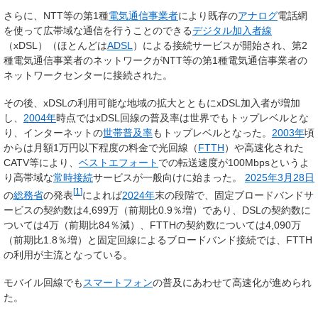
さらに、NTT等の第1種
電気通信事業者
により既存の
アナログ
電話網
を使って広帯域な通信を行うことのできる
デジタル加入者線
（xDSL）（ほとんどは
ADSL
）による接続サービスが開始され、第2
種電気通信事業者のネットワークがNTT等の第1種電気通信事業者の
ネットワークセンターに接続された。
その後、xDSLの利用可能な地域の拡大とともにxDSL加入者が増加
し、
2004年
時点ではxDSL回線の普及率は世界でもトップレベルとな
り、インターネットの
世帯普及率
もトップレベルとなった。
2003年
頃
からは月額1万円以下程度の料金で光回線（
FTTH
）や高速化された
CATV等により、
ベストエフォート
での転送速度が100Mbpsというよ
り高帯域な
常時接続
サービスが一般向けに始まった。
2025年
3月28日
[
1
]
の
総務省
の発表
によれば
2024年
末の段階で、固定ブロードバンドサ
ービスの契約数は4,699万（前期比0.9％増）であり、DSLの契約数に
ついては4万（前期比84％減）、FTTHの契約数については4,090万
（前期比1.8％増）と固定回線によるブロードバンド接続では、FTTH
の利用が主流となっている。
モバイル回線でも
スマートフォン
の普及にあわせて高速化が進められ
た。