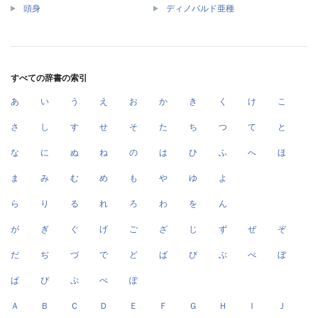
頭身
ディノバルド亜種
すべての辞書の索引
あ
い
う
え
お
か
き
く
け
こ
さ
し
す
せ
そ
た
ち
つ
て
と
な
に
ぬ
ね
の
は
ひ
ふ
へ
ほ
ま
み
む
め
も
や
ゆ
よ
ら
り
る
れ
ろ
わ
を
ん
が
ぎ
ぐ
げ
ご
ざ
じ
ず
ぜ
ぞ
だ
ぢ
づ
で
ど
ば
び
ぶ
べ
ぼ
ぱ
ぴ
ぷ
ぺ
ぽ
Ａ
Ｂ
Ｃ
Ｄ
Ｅ
Ｆ
Ｇ
Ｈ
Ｉ
Ｊ