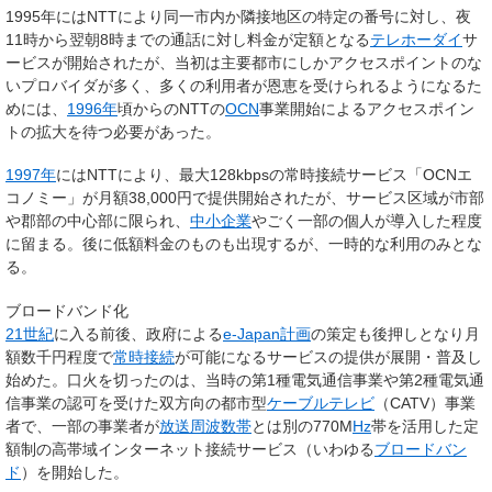
1995年にはNTTにより同一市内か隣接地区の特定の番号に対し、夜
11時から翌朝8時までの通話に対し料金が定額となる
テレホーダイ
サ
ービスが開始されたが、当初は主要都市にしかアクセスポイントのな
いプロバイダが多く、多くの利用者が恩恵を受けられるようになるた
めには、
1996年
頃からのNTTの
OCN
事業開始によるアクセスポイン
トの拡大を待つ必要があった。
1997年
にはNTTにより、最大128kbpsの常時接続サービス「OCNエ
コノミー」が月額38,000円で提供開始されたが、サービス区域が市部
や郡部の中心部に限られ、
中小企業
やごく一部の個人が導入した程度
に留まる。後に低額料金のものも出現するが、一時的な利用のみとな
る。
ブロードバンド化
21世紀
に入る前後、政府による
e-Japan計画
の策定も後押しとなり月
額数千円程度で
常時接続
が可能になるサービスの提供が展開・普及し
始めた。口火を切ったのは、当時の第1種電気通信事業や第2種電気通
信事業の認可を受けた双方向の都市型
ケーブルテレビ
（CATV）事業
者で、一部の事業者が
放送周波数帯
とは別の770M
Hz
帯を活用した定
額制の高帯域インターネット接続サービス（いわゆる
ブロードバン
ド
）を開始した。