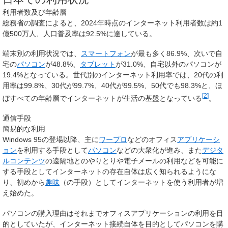
利用者数及び年齢層
総務省の調査によると、2024年時点のインターネット利用者数は約1
億500万人、人口普及率は92.5%に達している。
端末別の利用状況では、
スマートフォン
が最も多く86.9%、次いで自
宅の
パソコン
が48.8%、
タブレット
が31.0%、自宅以外のパソコンが
19.4%となっている。世代別のインターネット利用率では、20代の利
用率は99.8%、30代が99.7%、40代が99.5%、50代でも98.3%と、ほ
[
2
]
ぼすべての年齢層でインターネットが生活の基盤となっている
。
通信手段
簡易的な利用
Windows 95の登場以降、主に
ワープロ
などのオフィス
アプリケーシ
ョン
を利用する手段として
パソコン
などの大衆化が進み、また
デジタ
ル
コンテンツ
の遠隔地とのやりとりや電子メールの利用などを可能に
する手段としてインターネットの存在自体は広く知られるようにな
り、初めから
趣味
（の手段）としてインターネットを使う利用者が増
え始めた。
パソコンの購入理由はそれまでオフィスアプリケーションの利用を目
的としていたが、インターネット接続自体を目的としてパソコンを購