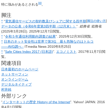
[
4
]
特に強みがあるとされる
。
脚注
^
“
電気通信サービスの契約数及びシェアに関する四半期
[
脚注の使い方
]
データの公表（令和6年度第3四半期（12月末））
”.
総務省
. 総務省
(2025年3月28日). 2025年12月7日閲覧。
^
“
令和５年通信利用動向調査の結果
”. 2025年12月30日閲覧。
^
日本のネット安全性は世界で第3位 最も危険なのはトルコ
――AVG調べ -
ITmedia News 2010年8月25日
^
“
Safe Cities Index 2017 (日本語)
”.
エコノミスト
. 2017年11月7日閲
覧。
関連項目
日本最初のホームページ
ネットサーフィン
オンラインゲーム
デジタルネイティブ
村井純
外部リンク
“
インターネットの歴史 History of the Internet
”. Yahoo! JAPAN. 2016
年4月1日閲覧。