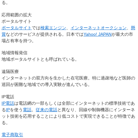
る。
応用範囲の拡大
ポータルサイト
ポータルサイト
では
検索エンジン
、
インターネットオークション
、
懸
賞
などのサービスが提供される。日本では
Yahoo! JAPAN
が最大の市
場占有率を持つ。
地域情報発信
地域ポータルサイトとも呼ばれている。
遠隔医療
インターネットの双方向を生かした在宅医療。特に過疎地など医師の
巡回が困難な地域での導入実験が進んでいる。
IP電話
IP電話
は電話網の一部もしくは全部にインターネットの標準技術であ
る
IP
を使う
電話
。
従来の電話
と異なり、回線や制御機器にインターネ
ット技術を応用することにより低コストで実現できることが特徴であ
る。
電子商取引