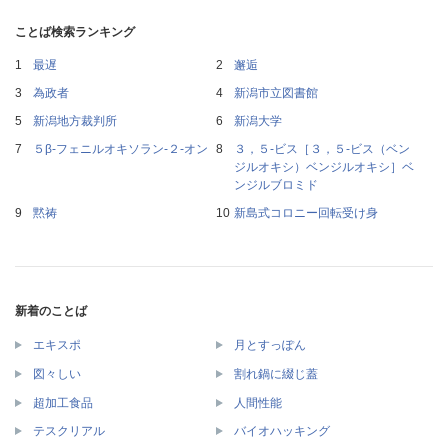
ことば検索ランキング
最遅
邂逅
為政者
新潟市立図書館
新潟地方裁判所
新潟大学
５β‐フェニルオキソラン‐２‐オン
３，５‐ビス［３，５‐ビス（ベン
ジルオキシ）ベンジルオキシ］ベ
ンジルブロミド
黙祷
新島式コロニー回転受け身
新着のことば
エキスポ
月とすっぽん
図々しい
割れ鍋に綴じ蓋
超加工食品
人間性能
テスクリアル
バイオハッキング