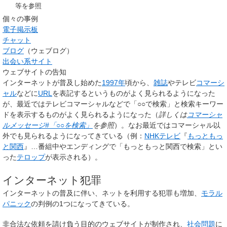
等を参照
個々の事例
電子掲示板
チャット
ブログ
（ウェブログ）
出会い系サイト
ウェブサイトの告知
インターネットが普及し始めた
1997年
頃から、
雑誌
やテレビ
コマーシ
ャル
などに
URL
を表記するというものがよく見られるようになった
が、最近ではテレビコマーシャルなどで「○○で検索」と検索キーワー
ドを表示するものがよく見られるようになった（
詳しくは
コマーシャ
ルメッセージ#「○○を検索」
を参照
）。なお最近ではコマーシャル以
外でも見られるようになってきている（例：
NHKテレビ
『
もっともっ
と関西
』…番組中やエンディングで「もっともっと関西で検索」とい
った
テロップ
が表示される）。
インターネット犯罪
インターネットの普及に伴い、ネットを利用する犯罪も増加、
モラル
パニック
の判例の1つになってきている。
非合法な依頼を請け負う目的のウェブサイトが制作され、
社会問題
に