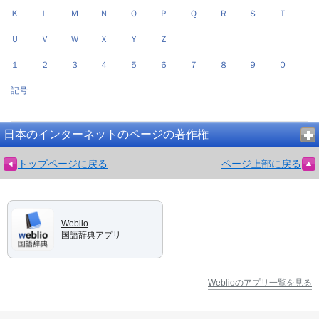
Ｋ
Ｌ
Ｍ
Ｎ
Ｏ
Ｐ
Ｑ
Ｒ
Ｓ
Ｔ
Ｕ
Ｖ
Ｗ
Ｘ
Ｙ
Ｚ
１
２
３
４
５
６
７
８
９
０
記号
日本のインターネットのページの著作権
トップページに戻る
ページ上部に戻る
Weblio
国語辞典アプリ
Weblioのアプリ一覧を見る