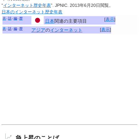
“
インターネット歴史年表
”. JPNIC. 2013年6月20日閲覧。
日本のインターネット歴史年表
表
話
編
歴
[
表示
]
日本
関連の主要項目
表
話
編
歴
[
表示
]
アジア
の
インターネット
急上昇のことば