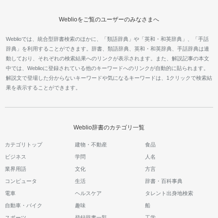
Weblioをご覧のユーザーのみなさまへ
Weblioでは、統合型辞書検索のほかに、「類語辞典」や「英和・和英辞典」、「手話
辞典」を利用することができます。辞書、類語辞典、英和・和英辞典、手話辞典は連
動しており、それぞれの検索結果へのリンクが表示されます。また、解説記事の本文
中では、Weblioに登録されている他のキーワードへのリンクが自動的に貼られます。
解説文で登場した分からないキーワードや気になるキーワードは、1クリックで検索結
果を表示することができます。
Weblio辞書のカテゴリ一覧
カテゴリトップ
建物・不動産
食品
ビジネス
学問
人名
業界用語
文化
方言
コンピュータ
生活
辞書・百科事典
電車
ヘルスケア
タレント出身地検索
自動車・バイク
趣味
船
スポーツ
登録辞書一覧
工学