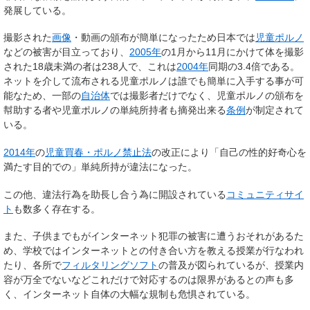
発展している。
撮影された
画像
・動画の頒布が簡単になったため日本では
児童ポルノ
などの被害が目立っており、
2005年
の1月から11月にかけて体を撮影
された18歳未満の者は238人で、これは
2004年
同期の3.4倍である。
ネットを介して流布される児童ポルノは誰でも簡単に入手する事が可
能なため、一部の
自治体
では撮影者だけでなく、児童ポルノの頒布を
幇助する者や児童ポルノの単純所持者も摘発出来る
条例
が制定されて
いる。
2014年
の
児童買春・ポルノ禁止法
の改正により「自己の性的好奇心を
満たす目的での」単純所持が違法になった。
この他、違法行為を助長し合う為に開設されている
コミュニティサイ
ト
も数多く存在する。
また、子供までもがインターネット犯罪の被害に遭うおそれがあるた
め、学校ではインターネットとの付き合い方を教える授業が行なわれ
たり、各所で
フィルタリングソフト
の普及が図られているが、授業内
容が万全でないなどこれだけで対応するのは限界があるとの声も多
く、インターネット自体の大幅な規制も危惧されている。