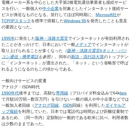
電機メーカー系を中心とした大手第2種電気通信事業者も接続サービ
スを行い、一般個人や
中小企業
を対象としたインターネット接続サー
ビスが身近なものとなる。並行してほぼ同時期に、
Microsoft社
が
TCP/IP
スタック
を標準で搭載した
Windows 95
を発売したことも普及
の要因となった。
1995年
に発生した
阪神・淡路大震災
でインターネットが有効利用され
たことがきっかけで、日本において一般
メディア
でインターネットが
取り上げられることが多くなった
（
阪神・淡路大震災#ネット・パソ
コン通信・携帯電話
も参照）
。同年の
新語・流行語大賞
のトップテン
に「インターネット」が選出された。「
ネット
」という省略形で呼ば
れるようになるのもこの頃からである。
一般向けサービスの変遷
アナログ・ISDN時代
1990年代
後半までは、高額な
専用線
（プロバイダ料金込みで64k
bps
で月額10万弱～数百万円）を引けない一般の個人や中小企業などでは
一般加入者回線（
アナログ回線
、
ISDN
回線）を利用した
ダイヤルア
ップ接続
を利用していた。日本では電話代は時間および距離従量制で
あるため、（同一市内）定額制が一般的である欧米に比べ、利用者数
は少数のままであった。