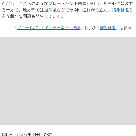
ただし、これらのようなブロードバンド回線が都市部を中心に普及す
る一方で、地方部では
過疎
地などで展開の遅れが目立ち、
情報格差
と
言う新たな問題も発生している。
→「
ブロードバンドインターネット接続
」および「
情報格差
」も参照
日本での利用状況