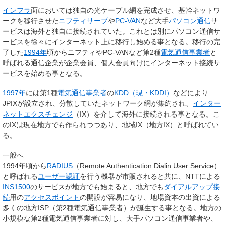
インフラ
面においては独自の光ケーブル網を完成させ、基幹ネットワ
ークを移行させた
ニフティサーブ
や
PC-VAN
など大手
パソコン通信
サ
ービスは海外と独自に接続されていた。これとは別にパソコン通信サ
ービスを徐々にインターネット上に移行し始める事となる。移行の完
了した
1994年
頃からニフティやPC-VANなど第2種
電気通信事業者
と
呼ばれる通信企業が企業会員、個人会員向けにインターネット接続サ
ービスを始める事となる。
1997年
には第1種
電気通信事業者
の
KDD（現・KDDI）
などにより
JPIXが設立され、分散していたネットワーク網が集約され、
インター
ネットエクスチェンジ
（IX）を介して海外に接続される事となる。こ
のIXは現在地方でも作られつつあり、地域IX（地方IX）と呼ばれてい
る。
一般へ
1994年頃から
RADIUS
（Remote Authentication Dialin User Service）
と呼ばれる
ユーザー認証
を行う機器が市販されると共に、NTTによる
INS1500
のサービスが地方でも始まると、地方でも
ダイアルアップ接
続
用の
アクセスポイント
の開設が容易になり、地場資本の出資による
多くの地方ISP（第2種電気通信事業者）が誕生する事となる。地方の
小規模な第2種電気通信事業者に対し、大手パソコン通信事業者や、