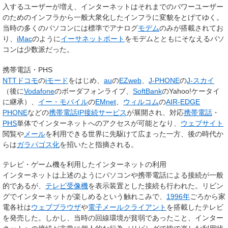
入するユーザーが増え、インターネットはそれまでのパワーユーザー
のためのインフラから一般大衆化したインフラに変貌をとげてゆく。
当時の多くのパソコンには標準でアナログ
モデム
のみが搭載されてお
り、
iMac
のように
イーサネット
ポート
をモデムとともにそなえるパソ
コンは少数派だった。
携帯電話・PHS
NTTドコモ
の
iモード
をはじめ、
au
の
EZweb
、
J-PHONE
の
J-スカイ
（後に
Vodafone
のボーダフォンライブ、
SoftBank
のYahoo!ケータイ
に継承）、
イー・モバイル
の
EMnet
、
ウィルコム
の
AIR-EDGE
PHONE
などの
携帯電話IP接続サービス
が展開され、対応
携帯電話
・
PHS
単体でインターネットへのアクセスが可能となり、
ウェブサイト
閲覧や
メール
を利用できる世界に先駆けて広まった一方、後の時代か
らは
ガラパゴス化
を招いたと指摘される。
テレビ・ゲーム機を利用したインターネットの利用
インターネットは上述のようにパソコンや携帯電話による接続が一般
的であるが、
テレビ受像機
を表示装置とした接続も行われた。リビン
グでインターネットが楽しめるという触れこみで、
1996年
ごろから家
電各社は
ウェブブラウザ
や
電子メールクライアント
を搭載したテレビ
を発売した。しかし、当時の回線環境が貧弱であったこと、インター