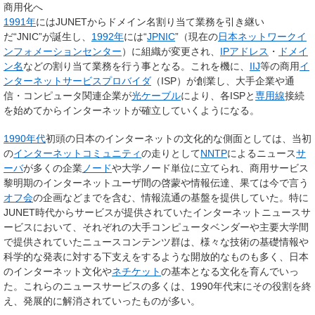
商用化へ
1991年
にはJUNETからドメイン名割り当て業務を引き継い
だ“JNIC”が誕生し、
1992年
には“
JPNIC
”（現在の
日本ネットワークイ
ンフォメーションセンター
）に組織が変更され、
IPアドレス
・
ドメイ
ン名
などの割り当て業務を行う事となる。これを機に、
IIJ
等の商用
イ
ンターネットサービスプロバイダ
（ISP）が創業し、大手企業や通
信・コンピュータ関連企業が
光ケーブル
により、各ISPと
専用線
接続
を始めてからインターネットが確立していくようになる。
1990年代
初頭の日本のインターネットの文化的な側面としては、当初
の
インターネットコミュニティ
の走りとして
NNTP
によるニュース
サ
ーバ
が多くの企業
ノード
や大学ノード単位に立てられ、商用サービス
黎明期のインターネットユーザ間の啓蒙や情報伝達、果ては今で言う
オフ会
の企画などまでを含む、情報流通の基盤を提供していた。特に
JUNET時代からサービスが提供されていたインターネットニュースサ
ービスにおいて、それぞれの大手コンピュータベンダーや主要大学間
で提供されていたニュースコンテンツ群は、様々な技術の基礎情報や
科学的な発表に対する下支えをするような開放的なものも多く、日本
のインターネット文化や
ネチケット
の基本となる文化を育んでいっ
た。これらのニュースサービスの多くは、1990年代末にその役割を終
え、発展的に解消されていったものが多い。