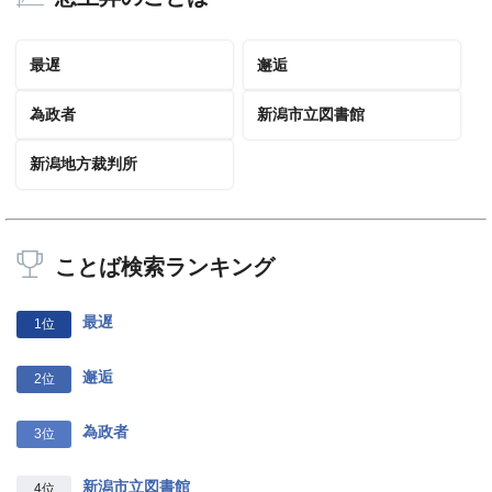
最遅
邂逅
為政者
新潟市立図書館
新潟地方裁判所
ことば検索ランキング
最遅
1位
邂逅
2位
為政者
3位
新潟市立図書館
4位