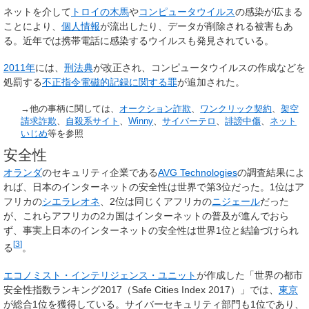
ネットを介して
トロイの木馬
や
コンピュータウイルス
の感染が広まる
ことにより、
個人情報
が流出したり、データが削除される被害もあ
る。近年では携帯電話に感染するウイルスも発見されている。
2011年
には、
刑法典
が改正され、コンピュータウイルスの作成などを
処罰する
不正指令電磁的記録に関する罪
が追加された。
→他の事柄に関しては、
オークション詐欺
、
ワンクリック契約
、
架空
請求詐欺
、
自殺系サイト
、
Winny
、
サイバーテロ
、
誹謗中傷
、
ネット
いじめ
等を参照
安全性
オランダ
のセキュリティ企業である
AVG Technologies
の調査結果によ
れば、日本のインターネットの安全性は世界で第3位だった。1位はア
フリカの
シエラレオネ
、2位は同じくアフリカの
ニジェール
だった
が、これらアフリカの2カ国はインターネットの普及が進んでおら
ず、事実上日本のインターネットの安全性は世界1位と結論づけられ
[
3
]
る
。
エコノミスト・インテリジェンス・ユニット
が作成した「世界の都市
安全性指数ランキング2017（Safe Cities Index 2017）」では、
東京
が総合1位を獲得している。サイバーセキュリティ部門も1位であり、