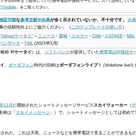
クが2024年まで提供していた携帯電話IP接続サービスについて説明してい
「
Y!mobile
」をご覧ください。
検証可能
な
参考文献や出典
が全く示されていないか、不十分です。
出
事の信頼性向上にご協力ください。
（
このテンプレートの使い方
）
"Yahoo!ケータイ"
–
ニュース
·
書籍
·
スカラー
·
CiNii
·
J-STAGE
·
NDL
パンサーチ
·
TWL
(
2023年3月
)
、略称
Y!ケータイ
）は、
ソフトバンク
が提供していた
携帯電話IP接続サ
カイ
、
ボーダフォン
時代の旧称は
ボーダフォンライブ！
(
Vodafone live!
)
7年
11月
に開始されたショートメッセージサービス
スカイウォーカー
（
デ
名称は「
スカイメッセージ
」）で、ショートメッセージとしては初めて
始された。これは天気、ニュースなどを携帯電話で見ることができるも