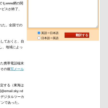
もwww網の閲
ービスが終了、
れた。全国での
英語⇒日本語
日本語⇒英語
録しておくと、自
し、地域によっ
れた携帯電話端末
、その後
写メール
決定する（東海は
l.sky.○d
いた。デジタルツーカ
インであった。