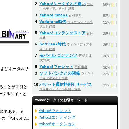
2
Yahoo!ケータイとの違い
ウィ
|
|
|
|
|
56%
キペディア小見出し辞書
3
Yahoo! mocoa
百科事典
|
|
|
|
|
52%
4
Vodafone時代
ウィキペディア小
|
|
|
|
|
52%
見出し辞書
5
Yahoo!コンテンツストア
百科
|
|
|
|
|
38%
事典
6
SoftBank時代
ウィキペディア小
|
|
|
|
|
36%
見出し辞書
7
モバイル‐コンテンツ
デジタル
|
|
|
|
|
36%
大辞泉
8
Yahoo!ウォレット
百科事典
|
|
|
|
|
36%
および
ポータルサ
9
ソフトバンクとの関係
ウィキペ
|
|
|
|
|
32%
ディア小見出し辞書
10
パケット通信料割引サービス
|
|
|
|
|
32%
ることが可能
と
ウィキペディア小見出し辞書
ータルサイト
と
Yahoo!ケータイのお隣キーワード
Yahoo!ウォレット
能である。
ま
Yahoo!エンディング
）の「
Yahoo! Da
Yahoo!オークション