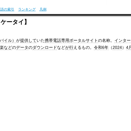
用語の索引
ランキング
凡例
o!ケータイ】
バイル）
が
提供して
いた
携帯電話
専用
ポータルサイト
の名称。
インター
楽など
の
データ
の
ダウンロード
など
が行
えるもの。
令和6年
（
2024
）
4