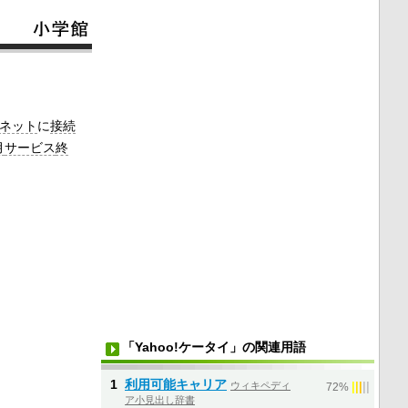
ネット
に
接続
月
サービス
終
「Yahoo!ケータイ」の関連用語
1
利用可能キャリア
ウィキペディ
|
|
|
|
|
72%
ア小見出し辞書