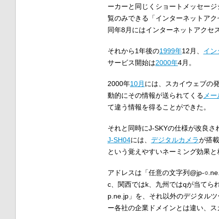
ーカーと同じくショートメッセージ
覧のみできる「インターネットアクセ
同年8月にはインターネットアクセ
それから1年後の
1999年
12月、
イン
サービス開始は
2000年
4月。
2000年
10月
には、スカイウェブの
動的にその情報が送られてくる
メー
て違う情報を得ることができた。
それと同時にJ-SKYの仕様が改良さ
J-SH04
には、
デジタルカメラ
が搭
という覚えやすいネーミング効果と
アドレスは「任意の文字列@jp-○.
c、関西ではk、九州ではqが当てられ
p.ne.jp」を、それ以外のデジタルツ
ー各社の企業ドメインとは違い、ス