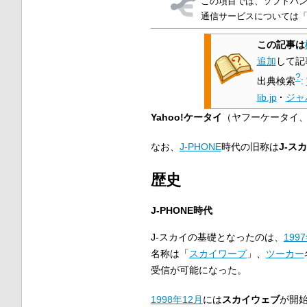
この項目では、ソフトバン
通信サービスについては
この記事は
追加
して記
?
出典検索
:
lib.jp
·
ジャ
Yahoo!ケータイ
（ヤフーケータイ
なお、
J-PHONE
時代の旧称は
J-ス
歴史
J-PHONE時代
J-スカイの基礎となったのは、
199
名称は「
スカイワープ
」、
ツーカー
受信が可能になった。
1998年
12月
には
スカイウェブ
が開