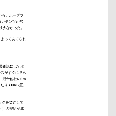
ている。ボーダフ
てコンテンツが劣
り少なかった。
所によってあてられ
帯電話にはY!ボ
ースがすぐに見ら
競合他社のi-m
り300KB(正
パックを契約して
/月）の契約が成