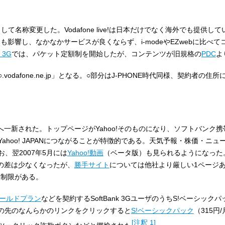
して名称変更した。Vodafone live!は日本だけでなく海外でも提供し
ive!にも影響し、なかなかサービスが良くならず、i-modeやEZwebに比べ
e 3G
では、パケット定額制を開始したが、コンテンツが旧規格の
PDC
よ
odafone.ne.jp」となる。○部分はJ-PHONE時代同様、契約者の住
へ一新された。トップページがYahoo!そのものになり、ソフトバンク携
ahoo! JAPANにつながることが特徴的である。天気予報・株価・ニュ
、翌2007年5月には
Yahoo!動画
（ベータ版）も見られるようになった。
量の差は少なくなったが、
勝手サイト
については他社より厳しい1ページあた
い制限がある。
ールドプラン
などを契約するSoftBank 3GユーザのうちS!ベーシック
その先のなんらかのリンクをクリックすると
S!ベーシックパック
（315円
[
注釈 1
]