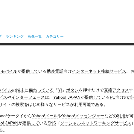
プ
ランキング
画像一覧
カテゴリー
クモバイル
が
提供して
いる
携帯電話
向け
インターネット接続サービス
、
バイル
の
端末
に
備わっている
「
Y!
」
ボタン
を押すだけで
直接アクセス
す
ビス
や
インターフェース
は、
Yahoo! JAPAN
が
提供して
いる
PC
向けの
ポ
サイト
の
検索
をはじめ
様々なサービス
が
利用可能
である。
hoo!ケータイから
Yahoo!メール
や
Yahoo!メッセンジャー
などの
利用
が可
oo! JAPAN
が
提供して
いる
SNS
（
ソーシャルネットワーキングサービス
る。