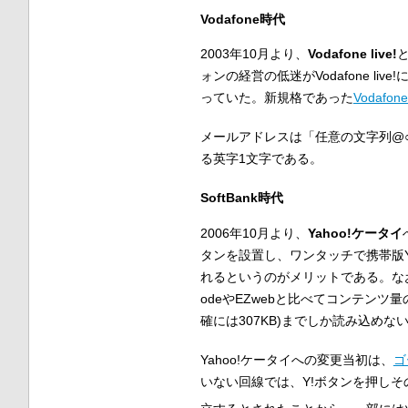
Vodafone時代
2003年10月より、
Vodafone live!
と
ォンの経営の低迷がVodafone l
っていた。新規格であった
Vodafon
メールアドレスは「任意の文字列@○.v
る英字1文字である。
SoftBank時代
2006年10月より、
Yahoo!ケータイ
タンを設置し、ワンタッチで携帯版Y
れるというのがメリットである。なお
odeやEZwebと比べてコンテンツ
確には307KB)までしか読み込めな
Yahoo!ケータイへの変更当初は、
ゴ
いない回線では、Y!ボタンを押し