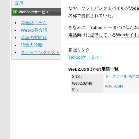
記号
なお、
ソフトバンクモバイル
が
Voda
Weblioのサービス
名称で
提供され
ていた。
英会話コラム
ちなみに
、Yahoo!ケータイに
似た
名
Weblio英会話
電話
向けに
提供して
いる
Webサイト
英語の質問箱
語彙力診断
参照リンク
スピーキングテスト
Yahoo!ケータイ
Web2.0のほかの用語一覧
SNS：
トークノベル
Wind
Web2.0の技
Ajax
ASIN
術：