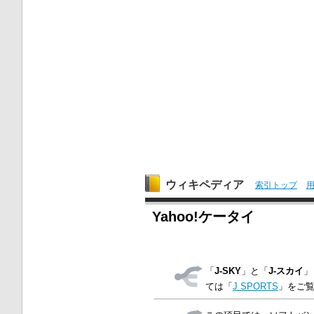
ウィキペディア
索引トップ
Yahoo!ケータイ
「
J-SKY
」と「
J-スカイ
」
ては「
J SPORTS
」をご