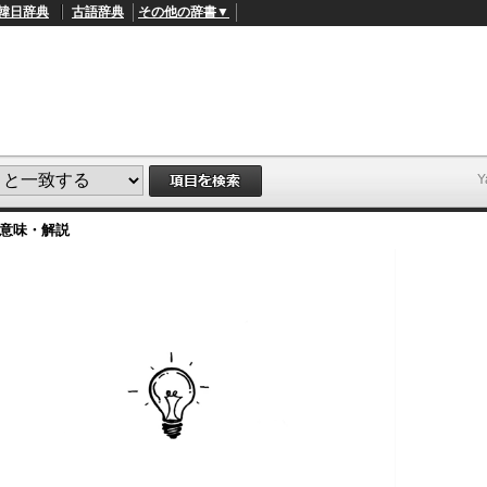
韓日辞典
古語辞典
その他の辞書▼
意味・解説