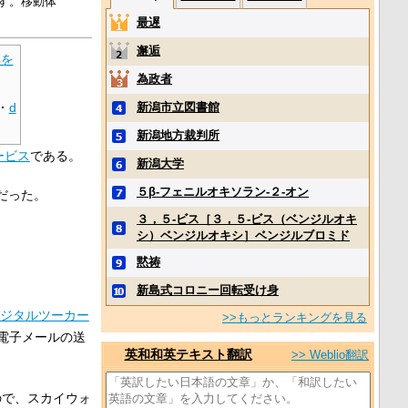
ます。移動体
最遅
邂逅
典を
為政者
新潟市立図書館
·
d
新潟地方裁判所
ービス
である。
新潟大学
５β‐フェニルオキソラン‐２‐オン
 だった。
３，５‐ビス［３，５‐ビス（ベンジルオキ
シ）ベンジルオキシ］ベンジルブロミド
黙祷
新島式コロニー回転受け身
ジタルツーカー
>>もっとランキングを見る
電子メールの送
英和和英テキスト翻訳
>> Weblio翻訳
ので、スカイウォ