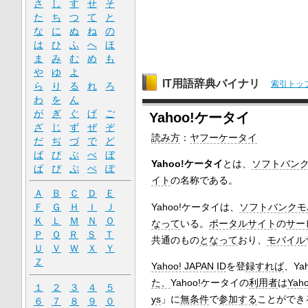
さ
し
す
せ
そ
た
ち
つ
て
と
な
に
ぬ
ね
の
は
ひ
ふ
へ
ほ
ま
み
む
め
も
や
ゆ
よ
IT用語辞典バイナリ
索引トッ
ら
り
る
れ
ろ
わ
を
ん
が
ぎ
ぐ
げ
ご
Yahoo!ケータイ
ざ
じ
ず
ぜ
ぞ
読み方
：
ヤフーケータイ
だ
ぢ
づ
で
ど
ば
び
ぶ
べ
ぼ
Yahoo!ケータイ
とは、
ソフトバン
ぱ
ぴ
ぷ
ぺ
ぽ
イト
の名称である。
Ａ
Ｂ
Ｃ
Ｄ
Ｅ
Yahoo!ケータイは、
ソフトバンクモ
Ｆ
Ｇ
Ｈ
Ｉ
Ｊ
Ｋ
Ｌ
Ｍ
Ｎ
Ｏ
なって
いる。
ポータルサイト
の
サー
Ｐ
Ｑ
Ｒ
Ｓ
Ｔ
共通のもの
となって
おり、
モバイル
Ｕ
Ｖ
Ｗ
Ｘ
Ｙ
Ｚ
Yahoo! JAPAN ID
を登
録すれば
、Ya
た、
Yahoo!ケータイの
利用者
は
Yah
１
２
３
４
５
ys
」に
無条件
で
参加する
ことができ
６
７
８
９
０