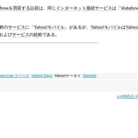
fone
を
買収する
以前
は、同じ
インターネット接続サービス
は「
Vodafone
称の
サービス
に「
Yahoo!モバイル
」があるが、
Yahoo!モバイル
は
Yahoo
および
サービス
の
総称
である。
ows Live スペース
Yahoo! Days
Yahoo!ケータイ
Yammer
>>SNS