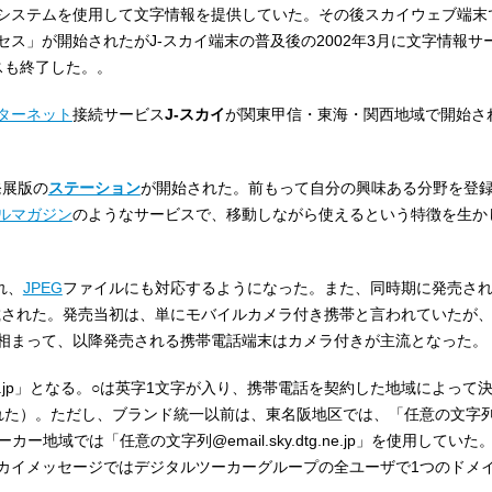
システムを使用して文字情報を提供していた。その後スカイウェブ端末で
ス」が開始されたがJ-スカイ端末の普及後の2002年3月に文字情報サ
スも終了した。
。
ターネット
接続サービス
J-スカイ
が関東甲信・東海・関西地域で開始さ
発展版の
ステーション
が開始された。前もって自分の興味ある分野を登
ルマガジン
のようなサービスで、移動しながら使えるという特徴を生か
れ、
JPEG
ファイルにも対応するようになった。また、同時期に発売さ
載された。発売当初は、単にモバイルカメラ付き携帯と言われていたが
相まって、以降発売される携帯電話端末はカメラ付きが主流となった。
ne.jp」となる。○は英字1文字が入り、携帯電話を契約した地域によって
た）。ただし、ブランド統一以前は、東名阪地区では、「任意の文字列@emai
ーカー地域では「任意の文字列@email.sky.dtg.ne.jp」を使用して
カイメッセージではデジタルツーカーグループの全ユーザで1つのドメ