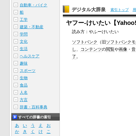
自動車・バイク
＋
デジタル大辞泉
索引トップ
船
＋
工学
＋
ヤフー‐けいたい【Yaho
建築・不動産
＋
読み方：やふーけいたい
学問
＋
文化
ソフトバンク
（旧
ソフトバンクモ
＋
生活
し
、
コンテンツ
の
閲覧
や
画像
・
音
＋
ヘルスケア
了
。
＋
趣味
＋
スポーツ
＋
生物
＋
食品
＋
人名
＋
方言
＋
辞書・百科事典
＋
すべての辞書の索引
あ
い
う
え
お
か
き
く
け
こ