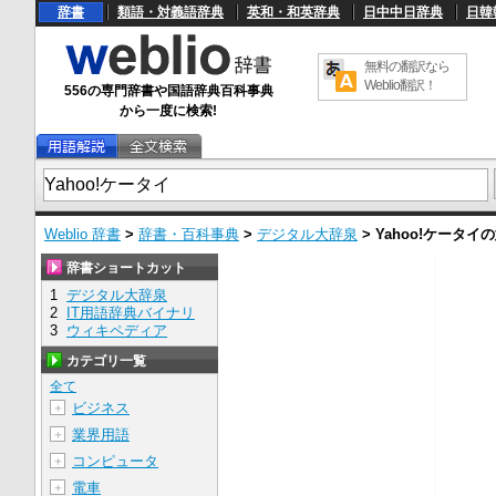
辞書
類語・対義語辞典
英和・和英辞典
日中中日辞典
日韓
無料の翻訳なら
Weblio翻訳！
556の専門辞書や国語辞典百科事典
から一度に検索!
Weblio 辞書
>
辞書・百科事典
>
デジタル大辞泉
>
Yahoo!ケータイ
の
辞書ショートカット
1
デジタル大辞泉
2
IT用語辞典バイナリ
3
ウィキペディア
カテゴリ一覧
全て
ビジネス
＋
業界用語
＋
コンピュータ
＋
電車
＋