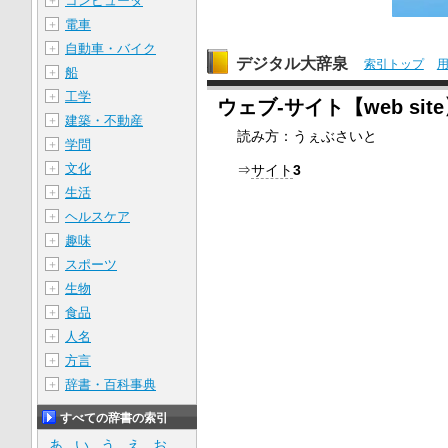
コンピュータ
＋
電車
＋
自動車・バイク
＋
デジタル大辞泉
索引トップ
船
＋
工学
＋
ウェブ‐サイト【web sit
建築・不動産
＋
読み方：うぇぶさいと
学問
＋
文化
＋
⇒
サイト
3
生活
＋
ヘルスケア
＋
趣味
＋
スポーツ
＋
生物
＋
食品
＋
人名
＋
方言
＋
辞書・百科事典
＋
すべての辞書の索引
あ
い
う
え
お