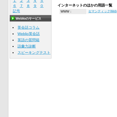
１
２
３
４
５
インターネットのほかの用語一覧
６
７
８
９
０
記号
WWW：
セマンティックWeb
Weblioのサービス
英会話コラム
Weblio英会話
英語の質問箱
語彙力診断
スピーキングテスト