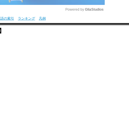
Powered by 
GliaStudios
用語の索引
ランキング
凡例
M
e】
u
t
e