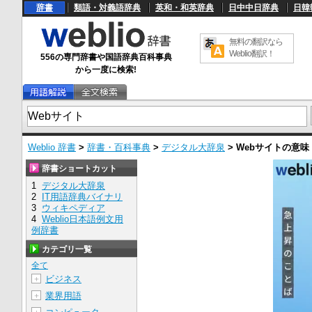
辞書
類語・対義語辞典
英和・和英辞典
日中中日辞典
日韓
無料の翻訳なら
Weblio翻訳！
556の専門辞書や国語辞典百科事典
から一度に検索!
Weblio 辞書
>
辞書・百科事典
>
デジタル大辞泉
>
Webサイト
の意味
辞書ショートカット
1
デジタル大辞泉
2
IT用語辞典バイナリ
3
ウィキペディア
4
Weblio日本語例文用
例辞書
カテゴリ一覧
全て
ビジネス
＋
業界用語
＋