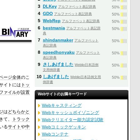
50%
3
DLKey
アルファベット表記辞典
|
|
|
|
|
50%
4
GDO
アルファベット表記辞典
|
|
|
|
|
50%
5
WebRep
アルファベット表記辞典
|
|
|
|
|
50%
6
bestmania
アルファベット表記辞
|
|
|
|
|
50%
典
7
shindanmaker
アルファベット
|
|
|
|
|
50%
表記辞典
8
speedhonyaku
アルファベット
|
|
|
|
|
50%
表記辞典
9
さしあげました
Weblio日本語例
|
|
|
|
|
50%
文用例辞書
10
しあげました
bページ
全体
のこ
Weblio日本語例文用
|
|
|
|
|
50%
例辞書
bサイトには
トッ
ファイル
が
設置
Webサイトのお隣キーワード
Webキャスティング
ジ
は
どちらか
と
Webキャッシュポイゾニング
きて、
トラック
Webクリエイター能力認定試験
いる
サイト
や
中
Webコミックゲッキン
Webコンテナ