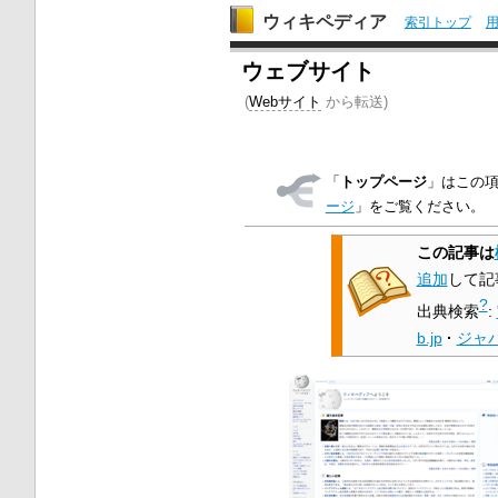
ウィキペディア
索引トップ
ウェブサイト
(
Webサイト
から転送)
「
トップページ
」はこの
ージ
」をご覧ください。
この記事は
追加
して記
?
出典検索
:
b.jp
·
ジャ