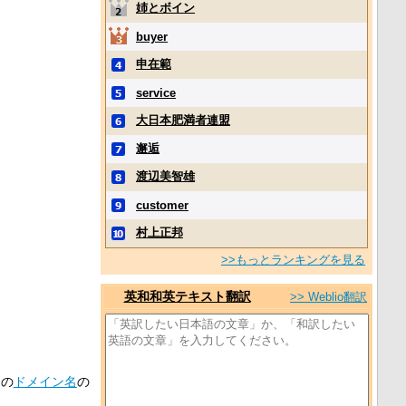
姉とボイン
buyer
申在範
service
大日本肥満者連盟
邂逅
渡辺美智雄
customer
村上正邦
>>もっとランキングを見る
英和和英テキスト翻訳
>> Weblio翻訳
定の
ドメイン名
の