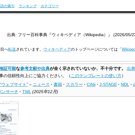
用語の索引
ランキング
カテゴリー
出典: フリー百科事典『ウィキペディア（Wikipedia）』 (2026/05/23 1
項目へ
転送
されています。
ウィキペディア
のトップページについては「
Wikip
検証可能
な
参考文献や出典
が全く示されていないか、不十分です。
出
事の信頼性向上にご協力ください。
（
このテンプレートの使い方
）
"ウェブサイト"
–
ニュース
·
書籍
·
スカラー
·
CiNii
·
J-STAGE
·
NDL
·
d
パンサーチ
·
TWL
(
2025年12月
)