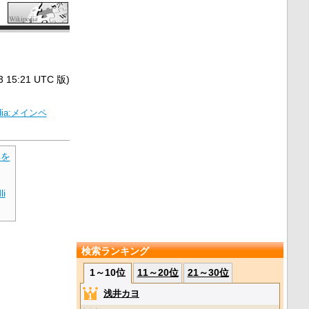
5:21 UTC 版)
edia:メインペ
典を
li
検索ランキング
1～10位
11～20位
21～30位
浅井カヨ