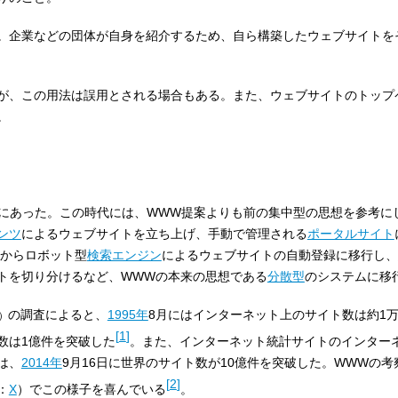
。企業などの団体が自身を紹介するため、自ら構築したウェブサイトを
が、この用法は誤用とされる場合もある。また、ウェブサイトのトップ
。
にあった。この時代には、WWW提案よりも前の集中型の思想を参考に
ンツ
によるウェブサイトを立ち上げ、手動で管理される
ポータルサイト
からロボット型
検索エンジン
によるウェブサイトの自動登録に移行し、
トを切り分けるなど、WWWの本来の思想である
分散型
のシステムに移
の調査によると、
1995年
8月にはインターネット上のサイト数は約1万8
）
[
1
]
ト数は1億件を突破した
。また、インターネット統計サイトのインター
は、
2014年
9月16日に世界のサイト数が10億件を突破した。WWWの
[
2
]
：
X
）でこの様子を喜んでいる
。