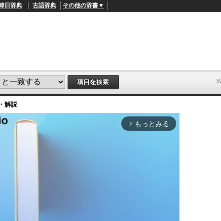
韓日辞典
古語辞典
その他の辞書▼
・解説
もっとみる
arrow_forward_ios