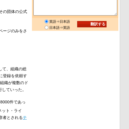
その団体の公式
英語⇒日本語
日本語⇒英語
ページのみをさ
して、組織の総
に登録を依頼す
組織が複数のド
行していった。
000件であっ
ネット・ライ
考察者とされる
テ