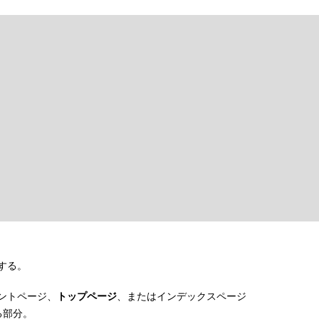
する。
ントページ、
トップページ
、またはインデックスページ
る部分。