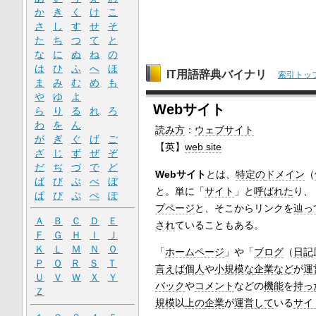
か
き
く
け
こ
さ
し
す
せ
そ
た
ち
つ
て
と
な
に
ぬ
ね
の
は
ひ
ふ
へ
ほ
IT用語辞典バイナリ
索引トッ
ま
み
む
め
も
や
ゆ
よ
Webサイト
ら
り
る
れ
ろ
わ
を
ん
読み方
：
ウェブサイト
が
ぎ
ぐ
げ
ご
【英】
web site
ざ
じ
ず
ぜ
ぞ
だ
ぢ
づ
で
ど
Webサイト
とは、
特定の
ドメイン
（
ば
び
ぶ
べ
ぼ
と。単に「
サイト
」と
呼ばれた
り、
ぱ
ぴ
ぷ
ぺ
ぽ
プページ
と、そこからリンクを
辿っ
Ａ
Ｂ
Ｃ
Ｄ
Ｅ
され
ていることもある。
Ｆ
Ｇ
Ｈ
Ｉ
Ｊ
Ｋ
Ｌ
Ｍ
Ｎ
Ｏ
「
ホームページ
」や「
ブログ
（
日記
Ｐ
Ｑ
Ｒ
Ｓ
Ｔ
言えば
個人
や
小規模な
企業など
が
運
Ｕ
Ｖ
Ｗ
Ｘ
Ｙ
バック
や
コメント
などの
機能
を
持っ
Ｚ
規模
以
上の
企業
が
運営して
いる
サイ