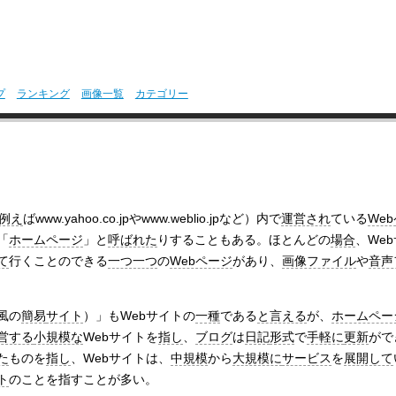
プ
ランキング
画像一覧
カテゴリー
例え
ばwww.yahoo.co.jpやwww.weblio.jpなど）内で
運営され
ている
We
「
ホームページ
」と
呼ばれた
りすることもある。ほとんどの
場合
、We
て
行くことのできる
一つ一つ
の
Webページ
があり、
画像ファイル
や
音声
風の
簡易
サイト
）」もWebサイトの
一種
である
と言える
が、
ホームペー
営する
小規模な
Webサイトを
指し
、
ブログ
は
日記
形式
で
手軽に
更新
がで
た
ものを
指し
、Webサイトは、
中規模
から
大規模に
サービス
を
展開して
ト
のことを指すことが多い。