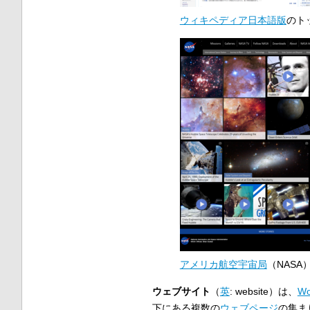
ウィキペディア日本語版
のト
アメリカ航空宇宙局
（NASA
ウェブサイト
（
英
:
website
）は、
Wo
下にある複数の
ウェブページ
の集ま