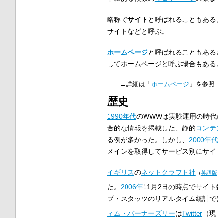
略称で
サイト
と呼ばれることもある
サイトなどと呼ぶ。
ホームページ
と呼ばれることもある
してホームページと呼ぶ場合もある
→詳細は「
ホームページ
」を参照
歴史
1990年代
のWWWは実験運用の時代
合的な情報を掲載した、静的
コンテ
る例が多かった。しかし、
2000年代
メインを取得してサービス別にサイ
イギリス
の
ネットクラフト社
（
英語版
た。
2006年
11月2日の時点でサイ
ブ・スタッツのリアルタイム統計で
ィム・バーナーズリー
は
Twitter
（現