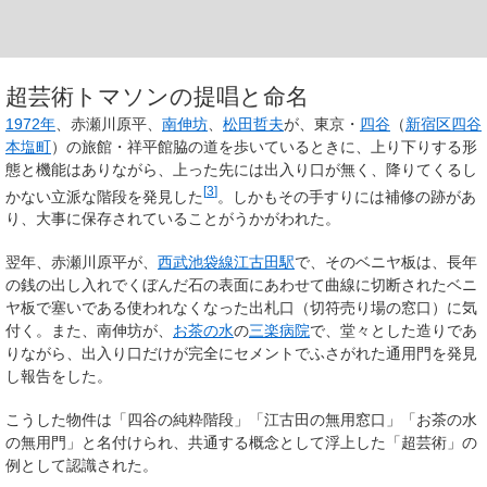
超芸術トマソンの提唱と命名
1972年
、赤瀬川原平、
南伸坊
、
松田哲夫
が、東京・
四谷
（
新宿区
四谷
本塩町
）の旅館・祥平館脇の道を歩いているときに、上り下りする形
態と機能はありながら、上った先には出入り口が無く、降りてくるし
[
3
]
かない立派な階段を発見した
。しかもその手すりには補修の跡があ
り、大事に保存されていることがうかがわれた。
翌年、赤瀬川原平が、
西武池袋線
江古田駅
で、そのベニヤ板は、長年
の銭の出し入れでくぼんだ石の表面にあわせて曲線に切断されたベニ
ヤ板で塞いである使われなくなった出札口（切符売り場の窓口）に気
付く。また、南伸坊が、
お茶の水
の
三楽病院
で、堂々とした造りであ
りながら、出入り口だけが完全にセメントでふさがれた通用門を発見
し報告をした。
こうした物件は「四谷の純粋階段」「江古田の無用窓口」「お茶の水
の無用門」と名付けられ、共通する概念として浮上した「超芸術」の
例として認識された。