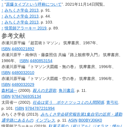
↑
“
原爆タイプという呼称について
”.
2021年11月14日閲覧。
↑
みちくさ学会 2013
, p.
91.
↑
みちくさ学会 2013
, p.
44.
↑
みちくさ学会 2013
, p.
103.
↑
情景師アラーキー 2019
, p.
89.
参考文献
赤瀬川原平編 『超芸術トマソン』 筑摩書房、1987年、
ISBN
4480021892
赤瀬川原平・南伸坊・藤森照信 共編『路上観察學入門』 筑摩書房、
1986年、
ISBN
4480853154
赤瀬川原平編 『トマソン大図鑑・無の巻』 筑摩書房、1996年、
ISBN
4480032010
赤瀬川原平編 『トマソン大図鑑・空の巻』 筑摩書房、1996年、
ISBN
4480032029
森村誠一
(2000).
殺人の主題歌
.
角川書店
.
p.
11.
ISBN
9784766935134
太田省一
(2002).
社会は笑う ボケとツッコミの人間関係
.
青弓社
.
p.
101.
ISBN
9784787231994
みちくさ学会
(2013).
みちくさ学会研究報告第1集自宅の近所・通勤
通学路にあるもの
.
インプレス
.
p.
11.
ASIN
B00BYJ06K0
情景師アラーキー
(2019).
駄菓子屋の［超リアル］ジオラマ：懐かし