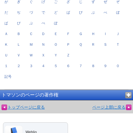
が
ぎ
ぐ
げ
ご
ざ
じ
ず
ぜ
ぞ
だ
ぢ
づ
で
ど
ば
び
ぶ
べ
ぼ
ぱ
ぴ
ぷ
ぺ
ぽ
Ａ
Ｂ
Ｃ
Ｄ
Ｅ
Ｆ
Ｇ
Ｈ
Ｉ
Ｊ
Ｋ
Ｌ
Ｍ
Ｎ
Ｏ
Ｐ
Ｑ
Ｒ
Ｓ
Ｔ
Ｕ
Ｖ
Ｗ
Ｘ
Ｙ
Ｚ
１
２
３
４
５
６
７
８
９
０
記号
トマソンのページの著作権
トップページに戻る
ページ上部に戻る
Weblio