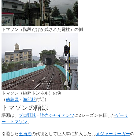
トマソン（階段だけが残された電柱）の例
トマソン（純粋トンネル）の例
（
徳島県
・
海部駅
付近）
トマソンの語源
語源は、
プロ野球
・
読売ジャイアンツ
に2シーズン在籍した
ゲーリ
ー・トマソン
。
引退した
王貞治
の代役として巨人軍に加入した元
メジャーリーガー
の