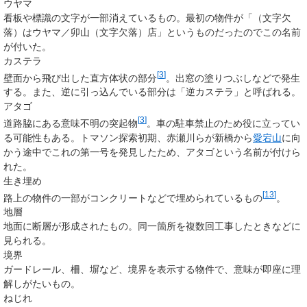
ウヤマ
看板や標識の文字が一部消えているもの。最初の物件が「（文字欠
落）はウヤマ／卯山（文字欠落）店」というものだったのでこの名前
が付いた。
カステラ
[
3
]
壁面から飛び出した直方体状の部分
。出窓の塗りつぶしなどで発生
する。また、逆に引っ込んでいる部分は「逆カステラ」と呼ばれる。
アタゴ
[
3
]
道路脇にある意味不明の突起物
。車の駐車禁止のため役に立ってい
る可能性もある。トマソン探索初期、赤瀬川らが新橋から
愛宕山
に向
かう途中でこれの第一号を発見したため、アタゴという名前が付けら
れた。
生き埋め
[
13
]
路上の物件の一部がコンクリートなどで埋められているもの
。
地層
地面に断層が形成されたもの。同一箇所を複数回工事したときなどに
見られる。
境界
ガードレール、柵、塀など、境界を表示する物件で、意味が即座に理
解しがたいもの。
ねじれ