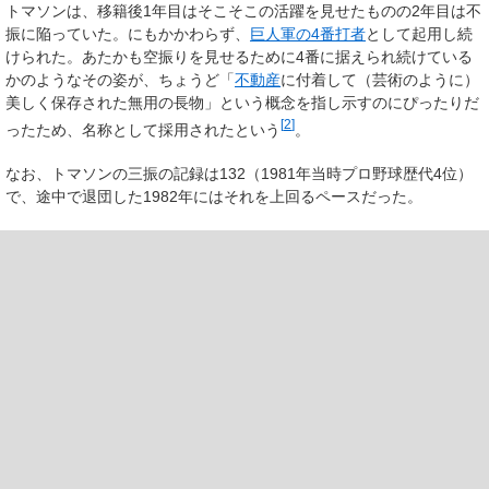
トマソンは、移籍後1年目はそこそこの活躍を見せたものの2年目は不
振に陥っていた。にもかかわらず、
巨人軍の4番打者
として起用し続
けられた。あたかも空振りを見せるために4番に据えられ続けている
かのようなその姿が、ちょうど「
不動産
に付着して（芸術のように）
美しく保存された無用の長物」という概念を指し示すのにぴったりだ
[
2
]
ったため、名称として採用されたという
。
なお、トマソンの三振の記録は132（1981年当時プロ野球歴代4位）
で、途中で退団した1982年にはそれを上回るペースだった。