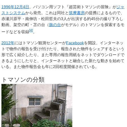
1996年
12月4日
、パソコン用ソフト『超芸術トマソンの冒険』が
ジャ
ストシステム
から発売。これは同社と
筑摩書房
の提携によるもので、
赤瀬川原平・南伸坊・松田哲夫の3人が出演する約45分の撮り下ろし
動画、架空の町・苫の台（
旗の台
がモデル）のトマソンを探索するモ
[
4
]
ードなどを収録
。
2012年
にはトマソン観測センターが
Facebook
を開設、インターネッ
トで物件の報告を受け付けたり、報告された物件をシェアするという
形で広く紹介したり、また専用の報告用紙をネットでダウンロードで
きるようにしたりと、インターネットと融合した新たな動きを始めて
いる。また物件報告会も年に2回程度開催されている。
トマソンの分類