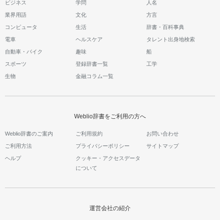
ビジネス
学問
人名
業界用語
文化
方言
コンピュータ
生活
辞書・百科事典
電車
ヘルスケア
タレント出身地検索
自動車・バイク
趣味
船
スポーツ
登録辞書一覧
工学
生物
金融コラム一覧
Weblio辞書をご利用の方へ
Weblio辞書のご案内
ご利用規約
お問い合わせ
ご利用方法
プライバシーポリシー
サイトマップ
ヘルプ
クッキー・アクセスデータ
について
運営会社の紹介