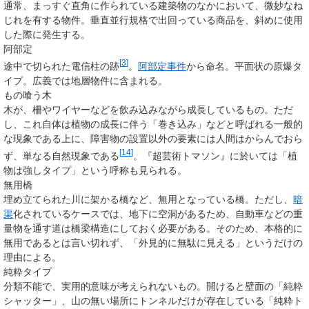
通常、まっすぐ直角に作られている建築物のなかにおいて、微妙なね
じれを有する物件。垂直並行規格で出回っている商品を、斜めに使用
した際に発生する。
阿部定
[
3
]
途中で切られた電信柱の跡
。
阿部定事件
から命名。平面状の原爆タ
イプ。広義では地層物件に含まれる。
もの喰う木
木が、柵やワイヤーなどを飲み込みながら成長しているもの。ただ
し、これ自体は植物の成長に伴う「巻き込み」などと呼ばれる一般的
な現象である上に、障害物の設置以外の要素には人間はからんでおら
[
14
]
ず、単なる自然現象である
。『超芸術トマソン』に於いては「植
物は強しタイプ」という呼称も見られる。
無用橋
埋め立てられた川に架かる橋など、無用となっている橋。ただし、
暗
渠
化されているケースでは、地下に空洞があるため、自動車などの重
量物を通す道は橋梁構造にしておく必要がある。そのため、本格的に
無用であるとは言い切れず、「外見的に無駄に見える」というだけの
理由による。
純粋タイプ
分類不能で、実用的意味が考えられないもの。開けると壁面の「純粋
シャッター」、山の無い場所にトンネルだけが存在している「純粋ト