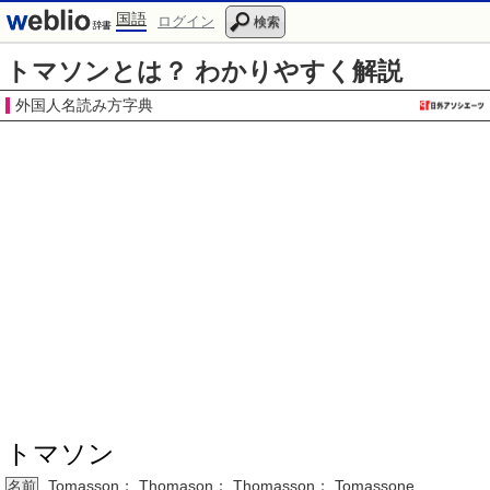
国語
ログイン
検索
トマソンとは？ わかりやすく解説
外国人名読み方字典
トマソン
Tomasson；
Thomason
； Thomasson； Tomassone
名前