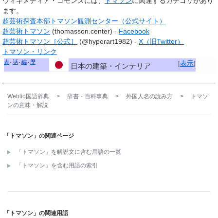
ウィキメディア・コモンズには、
トマソン
に関連するカテゴリがあり
ます。
超芸術探査本部トマソン観測センター（公式サイト）
超芸術トマソン
(thomasson.center) -
Facebook
超芸術トマソン［公式］
(@hyperart1982) -
X（旧Twitter）
トマソン・リンク
表
話
編
歴
[
表示
]
日本の建築・インテリア
Weblio国語辞典
>
辞書・百科事典
>
外国人名の読み方
>
トマソ
ン
の意味・解説
「トマソン」の関連ページ
「トマソン」を解説文に含む用語の一覧
「トマソン」を含む用語の索引
「トマソン」の関連用語