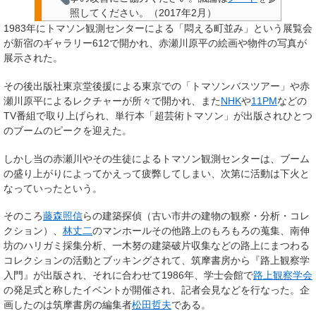
照してください。
（
2017年2月
）
1983年にトマソン観測センターによる「悶える町並み」という展覧会
が新宿のギャラリー612で開かれ、赤瀬川原平の絵画や物件の写真が
展示された。
その後出版社東京堂後援による東京での「トマソンバスツアー」や赤
瀬川原平によるレクチャーが所々で開かれ、また
NHK
や
11PM
などの
TV番組で取り上げられ、単行本「超芸術トマソン」が出版されひとつ
のブームのピークを迎えた。
しかし当の赤瀬川やその生徒によるトマソン観測センターは、ブーム
の盛り上がりによってかえって疲弊してしまい、次第に活動は下火と
なっていったという。
そのころ
藤森照信
らの建築探偵（古い市井の建物の観察・分析・コレ
クション）、
林丈二
のマンホールその他路上のもろもろの蒐集、南伸
坊のハリガミ採集分析、一木努の建築破片収集などの路上にまつわる
コレクションの活動とブッキングされて、筑摩書房から『路上観察学
入門』が出版され、それに合わせて1986年、学士会館で
路上観察学会
の発足式と称したイベントが開催され、記者会見などを行なった。企
画したのは筑摩書房の編集者
松田哲夫
である。