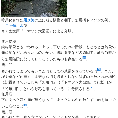
暗渠化された
用水路
の上に残る橋桁と欄干。無用橋トマソンの例。
（
二ヶ領用水
跡）
ちくま文庫『トマソン大図鑑』による分類。
無用階段
純粋階段ともいわれる。上って下りるだけの階段。もともとは階段の
先に扉などがあったものが多い。設計変更などの原因で、新設当時か
[
5
]
ら無用階段になってしまっていたものも存在する
。
無用門
[
6
]
塞がれてしまってもいまだ門としての威厳を保っている門
。また、
塀や壁などが無く、本来なら門を必要としないはずの開放された場所
に設置されている門も「無用門」（『トマソン大図鑑』では松田が
[
7
]
「逆無用門」という呼称も用いている）に分類される
。
無用庇
下にあった窓や扉が無くなってしまったにもかかわらず、雨を防いで
[
8
]
いる庇のこと
。
無用窓
塞がれた窓。塞ぎ方に念が入っているものが美しいとされる。