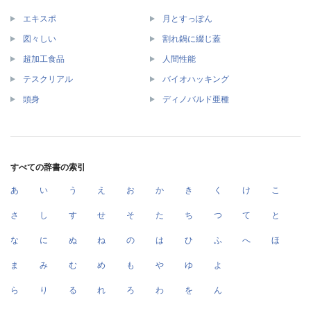
エキスポ
月とすっぽん
図々しい
割れ鍋に綴じ蓋
超加工食品
人間性能
テスクリアル
バイオハッキング
頭身
ディノバルド亜種
すべての辞書の索引
あ
い
う
え
お
か
き
く
け
こ
さ
し
す
せ
そ
た
ち
つ
て
と
な
に
ぬ
ね
の
は
ひ
ふ
へ
ほ
ま
み
む
め
も
や
ゆ
よ
ら
り
る
れ
ろ
わ
を
ん