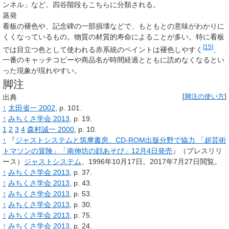
ンネル」など。四谷階段もこちらに分類される。
蒸発
看板の褪色や、記念碑の一部損壊などで、もともとの意味がわかりに
くくなっているもの。物質の材質的寿命によることが多い。特に看板
[
15
]
では目立つ色として使われる赤系統のペイントは褪色しやすく
、
一番のキャッチコピーや商品名が時間経過とともに読めなくなるとい
った現象が現れやすい。
脚注
出典
[
脚注の使い方
]
↑
太田省一 2002
, p.
101.
↑
みちくさ学会 2013
, p.
19.
1
2
3
4
森村誠一 2000
, p.
10.
↑
『
ジャストシステムと筑摩書房、CD-ROM出版分野で協力 「超芸術
トマソンの冒険」「南伸坊の顔あそび」12月4日発売
』（プレスリリ
ース）
ジャストシステム
、1996年10月17日
。
2017年7月27日閲覧
。
↑
みちくさ学会 2013
, p.
37.
↑
みちくさ学会 2013
, p.
43.
↑
みちくさ学会 2013
, p.
53.
↑
みちくさ学会 2013
, p.
30.
↑
みちくさ学会 2013
, p.
75.
↑
みちくさ学会 2013
, p.
24.