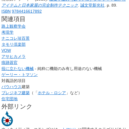
アイテムと日本家屋の完全制作テクニック
.
誠文堂新光社
.
p.
89.
ISBN
9784416617892
関連項目
路上観察学会
考現学
ナニコレ珍百景
タモリ倶楽部
VOW
アサヒカメラ
痕跡器官
役に立たない機械
- 純粋に機能のみ有し用途のない機械
ゲーリー・トマソン
対義語的項目
バウハウス
建築
ブレジネフ建築
（「
ホテル・ロシア
」など）
住宅団地
外部リンク