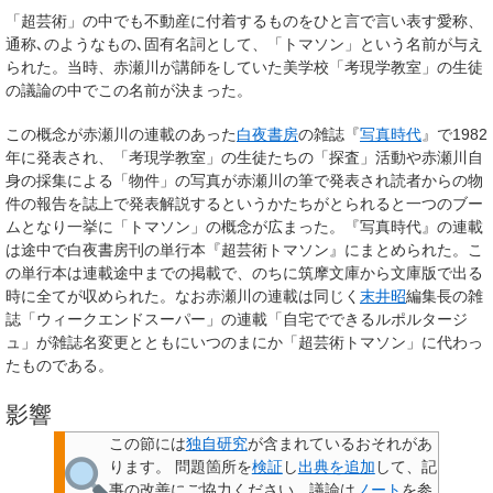
「超芸術」の中でも不動産に付着するものをひと言で言い表す愛称、
通称､のようなもの､固有名詞として、「トマソン」という名前が与え
られた。当時、赤瀬川が講師をしていた美学校「考現学教室」の生徒
の議論の中でこの名前が決まった。
この概念が赤瀬川の連載のあった
白夜書房
の雑誌『
写真時代
』で1982
年に発表され、「考現学教室」の生徒たちの「探査」活動や赤瀬川自
身の採集による「物件」の写真が赤瀬川の筆で発表され読者からの物
件の報告を誌上で発表解説するというかたちがとられると一つのブー
ムとなり一挙に「トマソン」の概念が広まった。『写真時代』の連載
は途中で白夜書房刊の単行本『超芸術トマソン』にまとめられた。こ
の単行本は連載途中までの掲載で、のちに筑摩文庫から文庫版で出る
時に全てが収められた。なお赤瀬川の連載は同じく
末井昭
編集長の雑
誌「ウィークエンドスーパー」の連載「自宅でできるルポルタージ
ュ」が雑誌名変更とともにいつのまにか「超芸術トマソン」に代わっ
たものである。
影響
この節には
独自研究
が含まれているおそれがあ
ります。
問題箇所を
検証
し
出典を追加
して、記
事の改善にご協力ください。議論は
ノート
を参