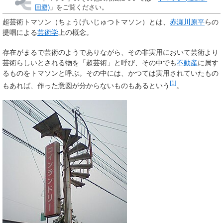
回避)
」をご覧ください。
超芸術トマソン
（ちょうげいじゅつトマソン）とは、
赤瀬川原平
らの
提唱による
芸術学
上の概念。
存在がまるで芸術のようでありながら、その非実用において芸術より
芸術らしいとされる物を「
超芸術
」と呼び、その中でも
不動産
に属す
るものを
トマソン
と呼ぶ。その中には、かつては実用されていたもの
[
1
]
もあれば、作った意図が分からないものもあるという
。