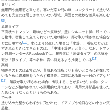
ヌリカベ
無用門や無用窓と重なる。塞いだ窓や門の跡。コンクリートで塗り込
めても完全には隠しきれていない領域。周囲との微妙な差異を楽しむ
[
9
]
。
原爆タイプ
平面状のトマソン。建物などの痕跡が、壁にシルエット状に残ってい
る物件。密集して立てられていた建物群の一部が取り壊された場合な
[
10
]
どに出現する
。水により発生した場合は「水爆」、看板などがは
ずされたときにできたものは、「中性子爆弾」と言う。なお、トマソ
ン観測センターのFacebookでは、報告者に「原爆タイプ」の名称を
[
11
]
避け「
影タイプ
」等の名称に言い替えるよう推奨している
。
高所
物体そのものは正常だが、普段ある場所よりも高いところに存在して
いるために違和感をもたらす構造物。二階にある取っ手付のドアなど
[
12
]
。階段が取り壊された場合に出現することが多いが、内側にクレ
ーンなどが格納されている実用的な扉であり、汎用の扉部品を使った
ためにそうなったというものもある。
でべそ
塗り込めた壁からわずかに飛び出た、ドアノブや蛇口などの小さい突
起物。