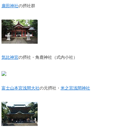
廣田神社
の摂社群
気比神宮
の摂社・角鹿神社（式内小社）
富士山本宮浅間大社
の元摂社・
米之宮浅間神社