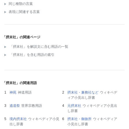
同じ種類の言葉
表現に関連する言葉
「摂末社」の関連ページ
「摂末社」を解説文に含む用語の一覧
「摂末社」を含む用語の索引
「摂末社」の関連用語
神苑
神道用語
摂末社・兼務社など
ウィキペデ
ィア小見出し辞書
遶道祭
世界宗教用語
元摂末社
ウィキペディア小見出
し辞書
境内摂末社
ウィキペディア小見
摂末社・御旅所
ウィキペディア
出し辞書
小見出し辞書