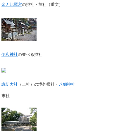
金刀比羅宮
の摂社・旭社（重文）
伊和神社
の並べる摂社
諏訪大社
（上社）の境外摂社・
八剱神社
末社