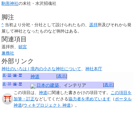
駒形神社
の末社・水沢招魂社
脚注
^
当初より分祀・分社として設けられたもの、
遥拝
所及びそれから発
展して神社となったものなど例外はある。
関連項目
遥拝所、
頓宮
兼務社
外部リンク
神社のいろは | 境内の小さな神社について
、
神社本庁
表
話
編
歴
[
表示
]
神道
表
話
編
歴
[
表示
]
日本の建築
、インテリア
この項目は、
神道
に関連した
書きかけの項目
です。
この項目を
加筆・訂正
などしてくださる
協力者を求めています
（
ポータル
神道
/
ウィキプロジェクト 神道
）。