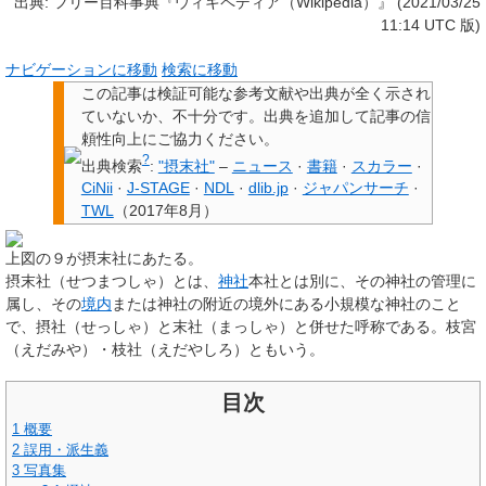
出典: フリー百科事典『ウィキペディア（Wikipedia）』 (2021/03/25
11:14 UTC 版)
ナビゲーションに移動
検索に移動
この記事は検証可能な参考文献や出典が全く示され
ていないか、不十分です。
出典を追加して記事の信
頼性向上にご協力ください。
?
出典検索
:
"摂末社"
–
ニュース
·
書籍
·
スカラー
·
CiNii
·
J-STAGE
·
NDL
·
dlib.jp
·
ジャパンサーチ
·
TWL
（
2017年8月
）
上図の９が摂末社にあたる。
摂末社
（せつまつしゃ）とは、
神社
本社とは別に、その神社の管理に
属し、その
境内
または神社の附近の境外にある小規模な神社のこと
で、
摂社
（せっしゃ）と
末社
（まっしゃ）と併せた呼称である。
枝宮
（えだみや）・
枝社
（えだやしろ）ともいう。
目次
1
概要
2
誤用・派生義
3
写真集