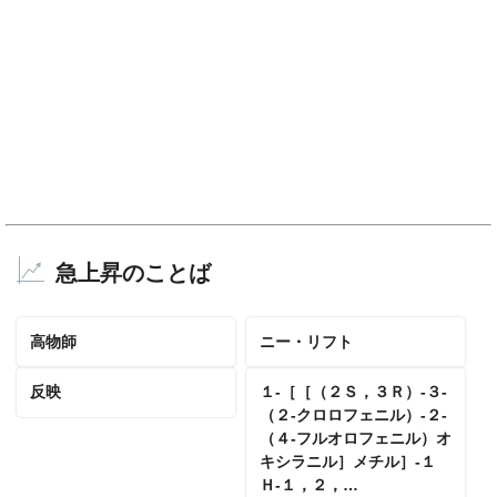
急上昇のことば
高物師
ニー・リフト
反映
１‐［［（２Ｓ，３Ｒ）‐３‐
（２‐クロロフェニル）‐２‐
（４‐フルオロフェニル）オ
キシラニル］メチル］‐１
Ｈ‐１，２，…