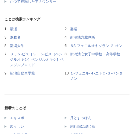
かつて在籍したアナウンサー
ことば検索ランキング
最遅
邂逅
為政者
新潟地方裁判所
新潟大学
５β‐フェニルオキソラン‐２‐オン
３，５‐ビス［３，５‐ビス（ベン
新潟清心女子中学校・高等学校
ジルオキシ）ベンジルオキシ］ベ
ンジルブロミド
新潟自動車学校
１‐フェニル‐４‐ニトロ‐３‐ペンタ
ノン
新着のことば
エキスポ
月とすっぽん
図々しい
割れ鍋に綴じ蓋