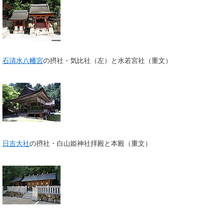
石清水八幡宮
の摂社・気比社（左）と水若宮社（重文）
日吉大社
の摂社・白山姫神社拝殿と本殿（重文）