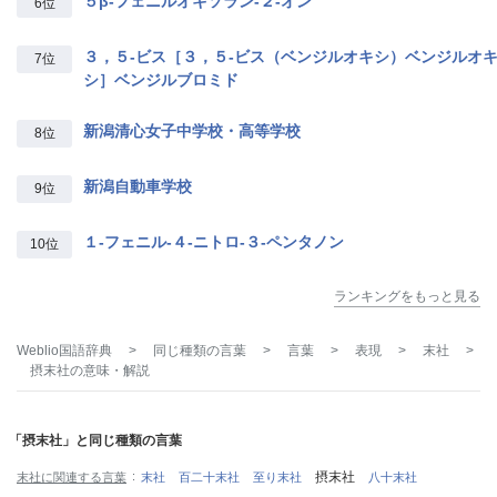
５β‐フェニルオキソラン‐２‐オン
6位
３，５‐ビス［３，５‐ビス（ベンジルオキシ）ベンジルオ
7位
シ］ベンジルブロミド
新潟清心女子中学校・高等学校
8位
新潟自動車学校
9位
１‐フェニル‐４‐ニトロ‐３‐ペンタノン
10位
ランキングをもっと見る
Weblio国語辞典
>
同じ種類の言葉
>
言葉
>
表現
>
末社
>
摂末社
の意味・解説
「摂末社」と同じ種類の言葉
摂末社
末社に関連する言葉
末社
百二十末社
至り末社
八十末社