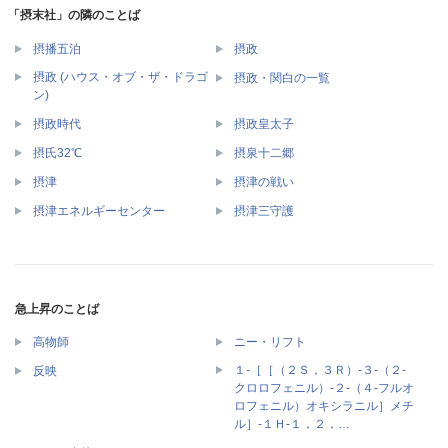
「摂末社」の隣のことば
摂播五泊
摂政
摂政 (ハウス・オブ・ザ・ドラゴ
摂政・関白の一覧
ン)
摂政時代
摂政皇太子
摂氏32℃
摂泉十二郷
摂津
摂津の戦い
摂津エネルギーセンター
摂津三守護
急上昇のことば
高物師
ニー・リフト
１‐［［（２Ｓ，３Ｒ）‐３‐（２‐
反映
クロロフェニル）‐２‐（４‐フルオ
ロフェニル）オキシラニル］メチ
ル］‐１Ｈ‐１，２，…