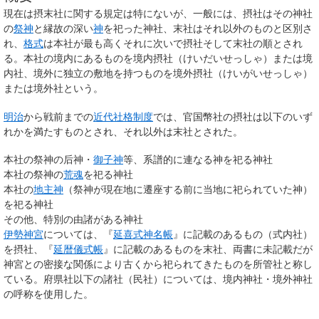
現在は摂末社に関する規定は特にないが、一般には、摂社はその神社
の
祭神
と縁故の深い
神
を祀った神社、末社はそれ以外のものと区別さ
れ、
格式
は本社が最も高くそれに次いで摂社そして末社の順とされ
る。本社の境内にあるものを
境内摂社
（けいだいせっしゃ）または境
内社、境外に独立の敷地を持つものを
境外摂社
（けいがいせっしゃ）
または境外社という。
明治
から戦前までの
近代社格制度
では、官国幣社の摂社は以下のいず
れかを満たすものとされ、それ以外は末社とされた。
本社の祭神の后神・
御子神
等、系譜的に連なる神を祀る神社
本社の祭神の
荒魂
を祀る神社
本社の
地主神
（祭神が現在地に遷座する前に当地に祀られていた神）
を祀る神社
その他、特別の由諸がある神社
伊勢神宮
については、『
延喜式神名帳
』に記載のあるもの（式内社）
を摂社、『
延暦儀式帳
』に記載のあるものを末社、両書に未記載だが
神宮との密接な関係により古くから祀られてきたものを所管社と称し
ている。府県社以下の諸社（民社）については、境内神社・境外神社
の呼称を使用した。