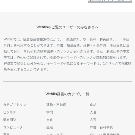
Weblioをご覧のユーザーのみなさまへ
Weblioでは、統合型辞書検索のほかに、「類語辞典」や「英和・和英辞典」、「手話
辞典」を利用することができます。辞書、類語辞典、英和・和英辞典、手話辞典は連
動しており、それぞれの検索結果へのリンクが表示されます。また、解説記事の本文
中では、Weblioに登録されている他のキーワードへのリンクが自動的に貼られます。
解説文で登場した分からないキーワードや気になるキーワードは、1クリックで検索結
果を表示することができます。
Weblio辞書のカテゴリ一覧
カテゴリトップ
建物・不動産
食品
ビジネス
学問
人名
業界用語
文化
方言
コンピュータ
生活
辞書・百科事典
電車
ヘルスケア
タレント出身地検索