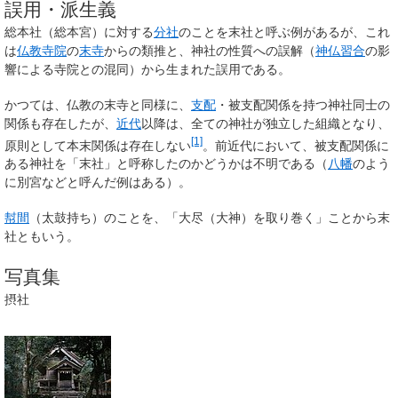
誤用・派生義
総本社（総本宮）に対する
分社
のことを末社と呼ぶ例があるが、これ
は
仏教
寺院
の
末寺
からの類推と、神社の性質への誤解（
神仏習合
の影
響による寺院との混同）から生まれた誤用である。
かつては、仏教の末寺と同様に、
支配
・被支配関係を持つ神社同士の
関係も存在したが、
近代
以降は、全ての神社が独立した組織となり、
[1]
原則として本末関係は存在しない
。前近代において、被支配関係に
ある神社を「末社」と呼称したのかどうかは不明である（
八幡
のよう
に別宮などと呼んだ例はある）。
幇間
（太鼓持ち）のことを、「大尽（大神）を取り巻く」ことから末
社ともいう。
写真集
摂社