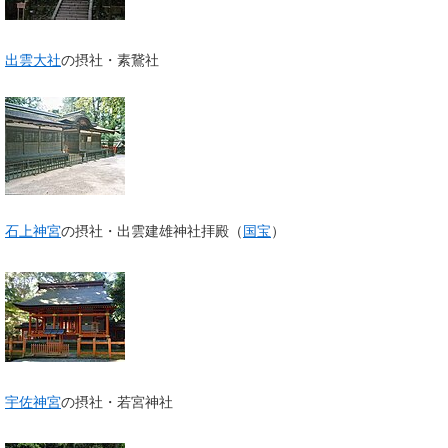
出雲大社
の摂社・素鵞社
石上神宮
の摂社・出雲建雄神社拝殿（
国宝
）
宇佐神宮
の摂社・若宮神社