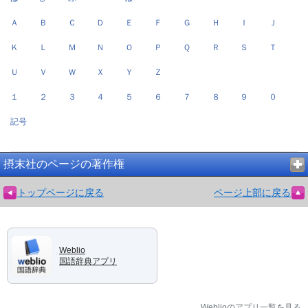
Ａ
Ｂ
Ｃ
Ｄ
Ｅ
Ｆ
Ｇ
Ｈ
Ｉ
Ｊ
Ｋ
Ｌ
Ｍ
Ｎ
Ｏ
Ｐ
Ｑ
Ｒ
Ｓ
Ｔ
Ｕ
Ｖ
Ｗ
Ｘ
Ｙ
Ｚ
１
２
３
４
５
６
７
８
９
０
記号
摂末社のページの著作権
トップページに戻る
ページ上部に戻る
Weblio
国語辞典アプリ
Weblioのアプリ一覧を見る