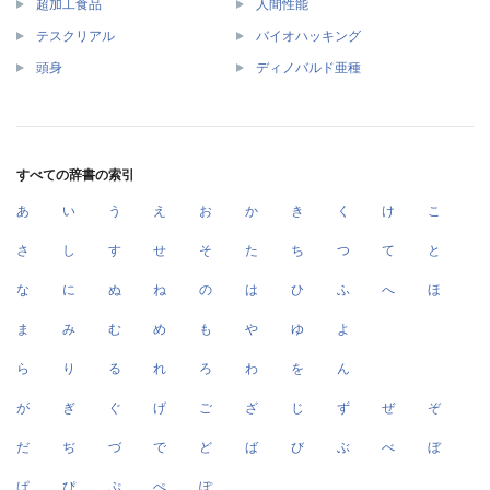
超加工食品
人間性能
テスクリアル
バイオハッキング
頭身
ディノバルド亜種
すべての辞書の索引
あ
い
う
え
お
か
き
く
け
こ
さ
し
す
せ
そ
た
ち
つ
て
と
な
に
ぬ
ね
の
は
ひ
ふ
へ
ほ
ま
み
む
め
も
や
ゆ
よ
ら
り
る
れ
ろ
わ
を
ん
が
ぎ
ぐ
げ
ご
ざ
じ
ず
ぜ
ぞ
だ
ぢ
づ
で
ど
ば
び
ぶ
べ
ぼ
ぱ
ぴ
ぷ
ぺ
ぽ