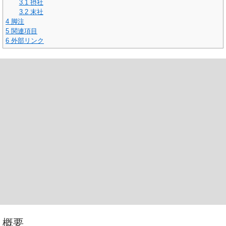
3.1
摂社
3.2
末社
4
脚注
5
関連項目
6
外部リンク
概要