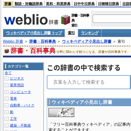
辞書
類語・対義語辞典
英和・和英辞典
日中中日辞典
日韓韓日辞典
古語
辞書・百科事
典
索引
ウィキペディア小見出し辞書 トップ
索引
ランキング
Weblio 辞書
＞
辞書・百科事典
＞
ウィキペディア小見出し辞書
＞ 索引
辞書・百科事典
分野に関わらず頼りになる、辞書や百科事典です。
この辞書の中で検索する
カテゴリ一覧
全て
ビジネス
＋
業界用語
＋
コンピュータ
＋
電車
＋
ウィキペディア小見出し辞書
自動車・バイク
＋
船
＋
工学
＋
「フリー百科事典ウィキペディア」の記事内
建築・不動産
＋
索することができます。