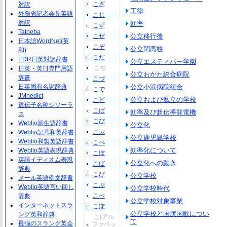
こざ
対訳
工律
外務省記者会見英語
こじ
対訳
効率
こず
Tatoeba
こぜ
公立移行後
日本語WordNet(英
こぞ
公立閏高校
和)
こだ
EDR日英対訳辞書
公立エスティバー学園
こぢ
日英・英日専門用語
公立おがた総合病院
辞書
こづ
日英固有名詞辞典
公立小浜病院組合
こで
JMnedict
公立および私立の学校
こど
遺伝子名称シソーラ
こば
効率及び超伝導発電機
ス
こび
Weblio派生語辞書
公立化
こぶ
Weblio記号和英辞書
公立鹿児島学校
Weblio和製英語辞書
こべ
効率化について
Weblio英語表現辞典
こぼ
英語イディオム表現
公立化への動き
こぱ
辞典
こぴ
公立学校
メール英語例文辞書
こぷ
Weblio英語言い回し
公立学校時代
こぺ
辞典
公立学校対象事業
インターネットスラ
こぽ
公立学校と国旗国歌につい
ング英和辞典
こ(アル
て
最強のスラング英会
ファベッ