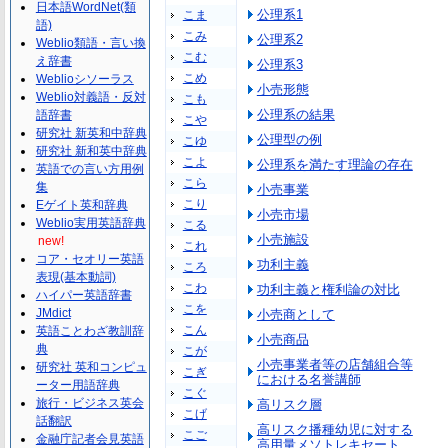
日本語WordNet(類
公理系1
こま
語)
こみ
公理系2
Weblio類語・言い換
こむ
え辞書
公理系3
こめ
Weblioシソーラス
小売形態
Weblio対義語・反対
こも
公理系の結果
語辞書
こや
研究社 新英和中辞典
公理型の例
こゆ
研究社 新和英中辞典
こよ
公理系を満たす理論の存在
英語での言い方用例
こら
集
小売事業
こり
Eゲイト英和辞典
小売市場
Weblio実用英語辞典
こる
小売施設
new!
これ
コア・セオリー英語
功利主義
ころ
表現(基本動詞)
こわ
功利主義と権利論の対比
ハイパー英語辞書
こを
JMdict
小売商として
こん
英語ことわざ教訓辞
小売商品
典
こが
小売事業者等の店舗組合等
研究社 英和コンピュ
こぎ
における名誉講師
ーター用語辞典
こぐ
旅行・ビジネス英会
高リスク層
こげ
話翻訳
高リスク播種幼児に対する
こご
金融庁記者会見英語
高用量メソトレキセート