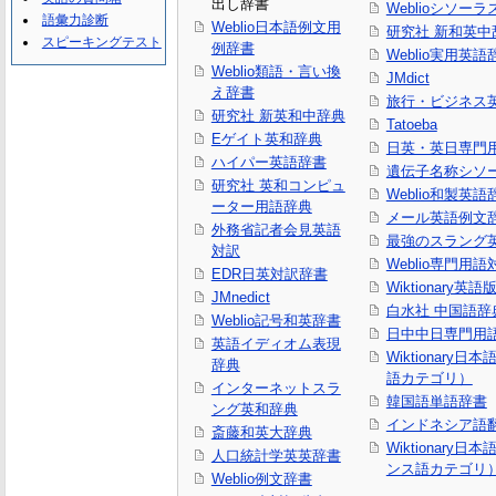
出し辞書
Weblioシソーラ
語彙力診断
Weblio日本語例文用
研究社 新和英中
スピーキングテスト
例辞書
Weblio実用英語
Weblio類語・言い換
JMdict
え辞書
旅行・ビジネス
研究社 新英和中辞典
Tatoeba
Eゲイト英和辞典
日英・英日専門
ハイパー英語辞書
遺伝子名称シソ
研究社 英和コンピュ
Weblio和製英語
ーター用語辞典
メール英語例文
外務省記者会見英語
最強のスラング
対訳
Weblio専門用
EDR日英対訳辞書
Wiktionary英語
JMnedict
白水社 中国語辞
Weblio記号和英辞書
日中中日専門用
英語イディオム表現
Wiktionary日
辞典
語カテゴリ）
インターネットスラ
韓国語単語辞書
ング英和辞典
インドネシア語
斎藤和英大辞典
Wiktionary日
人口統計学英英辞書
ンス語カテゴリ
Weblio例文辞書