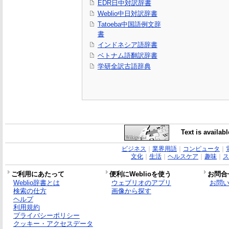
EDR日中対訳辞書
Weblio中日対訳辞書
Tatoeba中国語例文辞
書
インドネシア語辞書
ベトナム語翻訳辞書
学研全訳古語辞典
Text is availab
ビジネス
｜
業界用語
｜
コンピュータ
｜
文化
｜
生活
｜
ヘルスケア
｜
趣味
｜
ス
ご利用にあたって
便利にWeblioを使う
お問合
Weblio辞書とは
ウェブリオのアプリ
お問
検索の仕方
画像から探す
ヘルプ
利用規約
プライバシーポリシー
クッキー・アクセスデータ