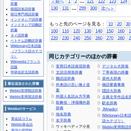
...
.
＜前へ
1
2
121
122
123
124
辞書
...
.
130
131
299
300
次へ＞
韓国語単語辞書
韓日専門用語辞書
インドネシア語辞書
もっと先のページを見る：
10
20
30
インドネシア語翻訳
辞書
100
110
120
130
140
150
160
1
タイ語辞書
220
230
240
250
260
270
280
2
ベトナム語翻訳辞書
Wiktionary日本語版
（フランス語カテゴ
同じカテゴリーのほかの辞書
リ）
Wikipediaフランス
実用日本語表現辞典
デジタル大辞泉
語版
学研全訳古語辞典
文語活用形辞書
丁寧表現の辞書
難読語辞典
原色大辞典
最近追加された辞書
外来語の言い換え提
物語要素事典
案
Weblio実用類語辞典
隠語大辞典
外国人名読み方字典
Weblio実用英語辞典
古典文学作品名
歌舞伎・浄瑠璃外題
駅名辞典
辞典
Weblioのサービス
JMnedict
地名辞典
Wiktionary日
英会話コラム
名字辞典
語カテゴリ）
Weblio英会話
ウィキペディア小見
Weblio実用類語
英語の質問箱