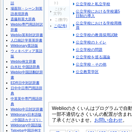
ト)
話
公立学校と私立学校
場面別・シーン別英
こ(タイ
公立学校における学校週5
文字)
語表現辞典
日制の導入
斎藤和英大辞典
こ(数字)
公立学校における学校用務
Weblio専門用語対訳
こ(記号)
員
辞書
公立学校の教員採用試験
Weblio英和対訳辞書
人口統計学英英辞書
公立学校のトイレ
Wiktionary英語版
公立学校の問題
ウィキペディア英語
版
公立学校を巡る議論
Weblio例文辞書
公立学校・その他
白水社 中国語辞典
公立教育学区
Weblio中国語翻訳辞
書
EDR日中対訳辞書
日中中日専門用語辞
典
中英英中専門用語辞
典
Weblioのさくいんはプログラムで
Weblio中日対訳辞書
一部不適切なさくいんの配置が含まれ
Wiktionary日本語版
了承くださいませ。
お問い合わせ
。
（中国語カテゴリ）
Wiktionary中国語版
Tatoeba中国語例文