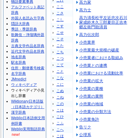
こけ
物語要素事典
高力家
ここ
アルファベット表記
高力士
辞典
こさ
高力清長松平左近忠次石川
外国人名読み方字典
こし
家成鈴木久三郎夏目正吉本
隠語大辞典
こす
郷左衛門助清員
季語・季題辞典
こせ
高力伝次郎
歌舞伎・浄瑠璃外題
こそ
辞典
小売業界
こた
古典文学作品名辞典
小売業最大規模の破産
近代文学作品名辞典
こち
地名辞典
小売業者における取組み
こつ
駅名辞典
こて
小売業との連携
住所・郵便番号検索
こと
小売業における流動比率
名字辞典
こな
JMnedict
小売業の拡大
こに
ウィキペディア
小売業の業種
ウィキペディア小見
こぬ
出し辞書
小売業の業態
こね
Wiktionary日本語版
この
小売業の地域
（日本語カテゴリ）
こは
小売業の分類方法
漢字辞典
こひ
Weblio日本語例文用
小売業免許
こふ
例辞書
告リク
Weblio実用類語辞典
こへ
new!
公理系
こほ