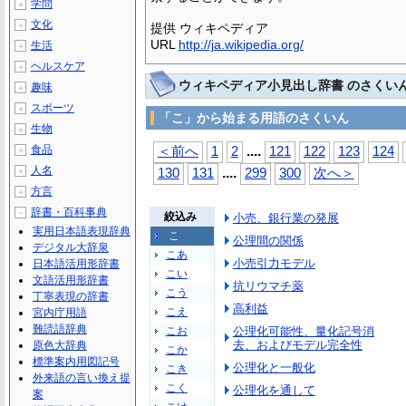
学問
＋
文化
＋
提供 ウィキペディア
URL
http://ja.wikipedia.org/
生活
＋
ヘルスケア
＋
ウィキペディア小見出し辞書 のさくい
趣味
＋
スポーツ
＋
「こ」から始まる用語のさくいん
生物
＋
...
.
食品
＜前へ
1
2
121
122
123
124
＋
人名
...
.
＋
130
131
299
300
次へ＞
方言
＋
辞書・百科事典
－
絞込み
小売、銀行業の発展
実用日本語表現辞典
こ
公理間の関係
デジタル大辞泉
こあ
小売引力モデル
日本語活用形辞書
こい
文語活用形辞書
抗リウマチ薬
こう
丁寧表現の辞書
高利益
こえ
宮内庁用語
難読語辞典
こお
公理化可能性、量化記号消
去、およびモデル完全性
原色大辞典
こか
標準案内用図記号
公理化と一般化
こき
外来語の言い換え提
こく
公理化を通して
案