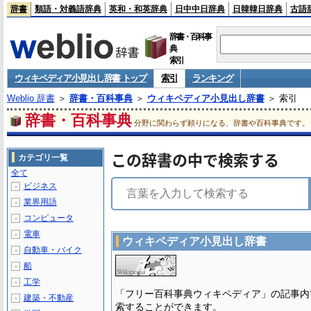
辞書
類語・対義語辞典
英和・和英辞典
日中中日辞典
日韓韓日辞典
古語
辞書・百科事
典
索引
ウィキペディア小見出し辞書 トップ
索引
ランキング
Weblio 辞書
＞
辞書・百科事典
＞
ウィキペディア小見出し辞書
＞ 索引
辞書・百科事典
分野に関わらず頼りになる、辞書や百科事典です。
この辞書の中で検索する
カテゴリ一覧
全て
ビジネス
＋
業界用語
＋
コンピュータ
＋
電車
＋
ウィキペディア小見出し辞書
自動車・バイク
＋
船
＋
工学
＋
「フリー百科事典ウィキペディア」の記事内
建築・不動産
＋
索することができます。