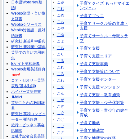
日本語WordNet(類
こみ
子育てクイズ もっとマイエ
語)
ンジェル
こむ
Weblio類語・言い換
こめ
子育てゴッコ
え辞書
こも
子育てサークル等の育成・
Weblioシソーラス
支援
こや
Weblio対義語・反対
こゆ
語辞書
子育てサークル・母親クラ
ブ
研究社 新英和中辞典
こよ
研究社 新和英中辞典
こら
子育て支援
英語での言い方用例
こり
子育て支援エリア
集
こる
Eゲイト英和辞典
子育て支援事業
これ
Weblio実用英語辞典
子育て支援策について
ころ
new!
子育て支援センター
コア・セオリー英語
こわ
表現(基本動詞)
こを
子育て支援マンション
ハイパー英語辞書
こん
子育て支援・教育施策
JMdict
こが
子育て支援・少子化対策
英語ことわざ教訓辞
こぎ
典
子育て支援・青少年の健全
こぐ
研究社 英和コンピュ
育成
ーター用語辞典
こげ
子育て地蔵
旅行・ビジネス英会
こご
子育て地蔵堂
話翻訳
こざ
金融庁記者会見英語
子育て地蔵堂の妖怪