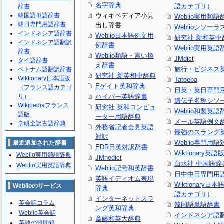
名字辞典
語カテゴリ）
辞書
韓国語単語辞書
ウィキペディア小見
Weblio実用類語
韓日専門用語辞書
出し辞書
Weblioシソーラ
インドネシア語辞書
Weblio日本語例文用
研究社 新和英中
インドネシア語翻訳
例辞書
Weblio実用英語
辞書
Weblio類語・言い換
JMdict
タイ語辞書
え辞書
旅行・ビジネス
ベトナム語翻訳辞書
研究社 新英和中辞典
Wiktionary日本語版
Tatoeba
Eゲイト英和辞典
（フランス語カテゴ
日英・英日専門
リ）
ハイパー英語辞書
遺伝子名称シソ
Wikipediaフランス
研究社 英和コンピュ
Weblio和製英語
語版
ーター用語辞典
メール英語例文
学研全訳古語辞典
外務省記者会見英語
最強のスラング
対訳
Weblio専門用
最近追加された辞書
EDR日英対訳辞書
Wiktionary英語
Weblio実用類語辞典
JMnedict
白水社 中国語辞
Weblio実用英語辞典
Weblio記号和英辞書
日中中日専門用
英語イディオム表現
Wiktionary日
Weblioのサービス
辞典
語カテゴリ）
インターネットスラ
英会話コラム
韓国語単語辞書
ング英和辞典
Weblio英会話
インドネシア語
斎藤和英大辞典
英語の質問箱