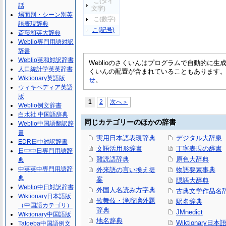
こ(タイ
話
文字)
場面別・シーン別英
こ(数字)
語表現辞典
こ(記号)
斎藤和英大辞典
Weblio専門用語対訳
辞書
Weblio英和対訳辞書
Weblioのさくいんはプログラムで自動的に
人口統計学英英辞書
くいんの配置が含まれていることもあります
Wiktionary英語版
せ
。
ウィキペディア英語
版
1
2
次へ＞
Weblio例文辞書
白水社 中国語辞典
同じカテゴリーのほかの辞書
Weblio中国語翻訳辞
書
実用日本語表現辞典
デジタル大辞泉
EDR日中対訳辞書
文語活用形辞書
丁寧表現の辞書
日中中日専門用語辞
難読語辞典
原色大辞典
典
中英英中専門用語辞
外来語の言い換え提
物語要素事典
典
案
隠語大辞典
Weblio中日対訳辞書
外国人名読み方字典
古典文学作品名
Wiktionary日本語版
歌舞伎・浄瑠璃外題
駅名辞典
（中国語カテゴリ）
辞典
JMnedict
Wiktionary中国語版
地名辞典
Wiktionary日
Tatoeba中国語例文