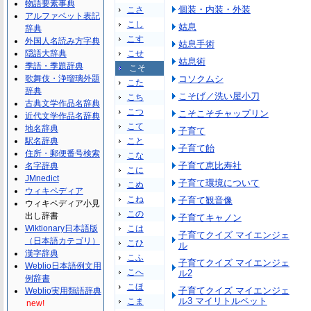
物語要素事典
個装・内装・外装
こさ
アルファベット表記
こし
姑息
辞典
こす
外国人名読み方字典
姑息手術
隠語大辞典
こせ
姑息術
季語・季題辞典
こそ
歌舞伎・浄瑠璃外題
コソクムシ
こた
辞典
こそげ／洗い屋小刀
こち
古典文学作品名辞典
こつ
こそこそチャップリン
近代文学作品名辞典
こて
地名辞典
子育て
駅名辞典
こと
子育て飴
住所・郵便番号検索
こな
子育て恵比寿社
名字辞典
こに
JMnedict
子育て環境について
こぬ
ウィキペディア
こね
子育て観音像
ウィキペディア小見
この
出し辞書
子育てキャノン
Wiktionary日本語版
こは
子育てクイズ マイエンジェ
（日本語カテゴリ）
こひ
ル
漢字辞典
こふ
子育てクイズ マイエンジェ
Weblio日本語例文用
こへ
ル2
例辞書
こほ
子育てクイズ マイエンジェ
Weblio実用類語辞典
ル3 マイリトルペット
こま
new!