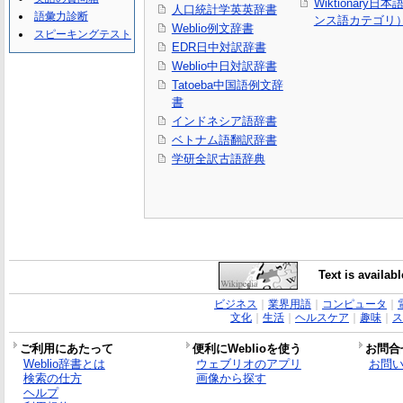
Wiktionary日
人口統計学英英辞書
語彙力診断
ンス語カテゴリ
Weblio例文辞書
スピーキングテスト
EDR日中対訳辞書
Weblio中日対訳辞書
Tatoeba中国語例文辞
書
インドネシア語辞書
ベトナム語翻訳辞書
学研全訳古語辞典
Text is availab
ビジネス
｜
業界用語
｜
コンピュータ
｜
文化
｜
生活
｜
ヘルスケア
｜
趣味
｜
ス
ご利用にあたって
便利にWeblioを使う
お問合
Weblio辞書とは
ウェブリオのアプリ
お問
検索の仕方
画像から探す
ヘルプ