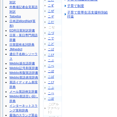
こじ
対訳
こず
子育て制度
外務省記者会見英語
こぜ
対訳
子育て世帯生活支援特別給
付金
Tatoeba
こぞ
日本語WordNet(英
こだ
和)
こぢ
EDR日英対訳辞書
こづ
日英・英日専門用語
こで
辞書
こど
日英固有名詞辞典
JMnedict
こば
遺伝子名称シソーラ
こび
ス
こぶ
Weblio派生語辞書
こべ
Weblio記号和英辞書
こぼ
Weblio和製英語辞書
こぱ
Weblio英語表現辞典
英語イディオム表現
こぴ
辞典
こぷ
メール英語例文辞書
こぺ
Weblio英語言い回し
こぽ
辞典
こ(アル
インターネットスラ
ファベッ
ング英和辞典
ト)
最強のスラング英会