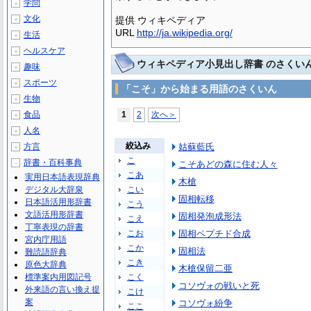
学問
＋
文化
提供 ウィキペディア
＋
URL
http://ja.wikipedia.org/
生活
＋
ヘルスケア
＋
ウィキペディア小見出し辞書 のさくい
趣味
＋
スポーツ
＋
「こそ」から始まる用語のさくいん
生物
＋
食品
1
2
次へ＞
＋
人名
＋
絞込み
方言
姑蘇藍氏
＋
こ
辞書・百科事典
－
こそあどの森に住む人々
こあ
実用日本語表現辞典
木槍
デジタル大辞泉
こい
固相転移
日本語活用形辞書
こう
文語活用形辞書
固相発泡成形法
こえ
丁寧表現の辞書
こお
固相ペプチド合成
宮内庁用語
こか
固相法
難読語辞典
こき
原色大辞典
木槍保留二亜
標準案内用図記号
こく
コソヴォの戦いと死
外来語の言い換え提
こけ
案
コソヴォ紛争
ここ