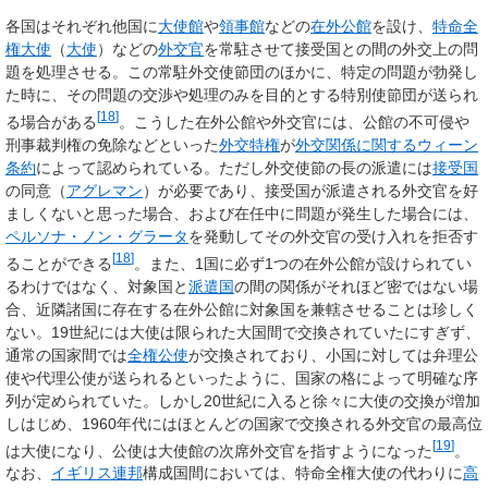
各国はそれぞれ他国に
大使館
や
領事館
などの
在外公館
を設け、
特命全
権大使
（
大使
）などの
外交官
を常駐させて接受国との間の外交上の問
題を処理させる。この常駐外交使節団のほかに、特定の問題が勃発し
た時に、その問題の交渉や処理のみを目的とする特別使節団が送られ
[
18
]
る場合がある
。こうした在外公館や外交官には、公館の不可侵や
刑事裁判権の免除などといった
外交特権
が
外交関係に関するウィーン
条約
によって認められている。ただし外交使節の長の派遣には
接受国
の同意（
アグレマン
）が必要であり、接受国が派遣される外交官を好
ましくないと思った場合、および在任中に問題が発生した場合には、
ペルソナ・ノン・グラータ
を発動してその外交官の受け入れを拒否す
[
18
]
ることができる
。また、1国に必ず1つの在外公館が設けられてい
るわけではなく、対象国と
派遣国
の間の関係がそれほど密ではない場
合、近隣諸国に存在する在外公館に対象国を兼轄させることは珍しく
ない。19世紀には大使は限られた大国間で交換されていたにすぎず、
通常の国家間では
全権公使
が交換されており、小国に対しては弁理公
使や代理公使が送られるといったように、国家の格によって明確な序
列が定められていた。しかし20世紀に入ると徐々に大使の交換が増加
しはじめ、1960年代にはほとんどの国家で交換される外交官の最高位
[
19
]
は大使になり、公使は大使館の次席外交官を指すようになった
。
なお、
イギリス連邦
構成国間においては、特命全権大使の代わりに
高