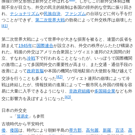
換後の外交形態は新外交と呼ばれる
。しかしこの新外交体制は機
能不全が目立ち、外交の民主的統制は各国の排外的な空気に振り回さ
れ、
ナショナリズム
や
民族自決
、
ファシズム
の台頭などに何ら手を打
つことができず、
第二次世界大戦
の勃発によって外交秩序は崩壊した
[
41
]
。
第二次世界大戦によって世界中が大きな損害を被ると、連盟の反省を
踏まえて
1945年
に
国際連合
が設立され、外交の秩序がふたたび構築さ
れた。戦後の外交はアメリカ合衆国とソヴィエト連邦の2大国間の対
立、すなわち
冷戦
下で行われることとなったが、いっぽうで国際機関
の激増によって多国間外交の重要性が高まり、また交通・通信手段の
改善によって
政府首脳
や本国の機関が現地駐留の大使館を飛び越えて
[
42
]
交渉を行うことも多くなった
。ソヴィエト連邦の崩壊によって冷
戦は終結したが、情報技術の進展によって一般市民も外国の情報を容
易に大量に入手できるようになり、
非政府組織
や
多国籍企業
なども外
[
43
]
交に影響力を及ぼすようになった
。
日本の外交史
→「
貿易史
」も参照
古墳時代から平安時代
倭
、
倭国
は、時代により朝鮮半島の
帯方郡
、
高句麗
、
新羅
、
百済
、
高