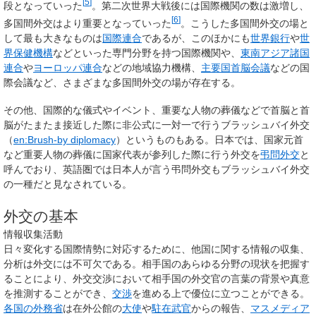
[
5
]
段となっていった
。第二次世界大戦後には国際機関の数は激増し、
[
6
]
多国間外交はより重要となっていった
。こうした多国間外交の場と
して最も大きなものは
国際連合
であるが、このほかにも
世界銀行
や
世
界保健機構
などといった専門分野を持つ国際機関や、
東南アジア諸国
連合
や
ヨーロッパ連合
などの地域協力機構、
主要国首脳会議
などの国
際会議など、さまざまな多国間外交の場が存在する。
その他、国際的な儀式やイベント、重要な人物の葬儀などで首脳と首
脳がたまたま接近した際に非公式に一対一で行うブラッシュバイ外交
（
en:Brush-by diplomacy
）というものもある。日本では、国家元首
など重要人物の葬儀に国家代表が参列した際に行う外交を
弔問外交
と
呼んでおり、英語圏では日本人が言う弔問外交もブラッシュバイ外交
の一種だと見なされている。
外交の基本
情報収集活動
日々変化する国際情勢に対応するために、他国に関する情報の収集、
分析は外交には不可欠である。相手国のあらゆる分野の現状を把握す
ることにより、外交交渉において相手国の外交官の言葉の背景や真意
を推測することができ、
交渉
を進める上で優位に立つことができる。
各国の外務省
は在外公館の
大使
や
駐在武官
からの報告、
マスメディア