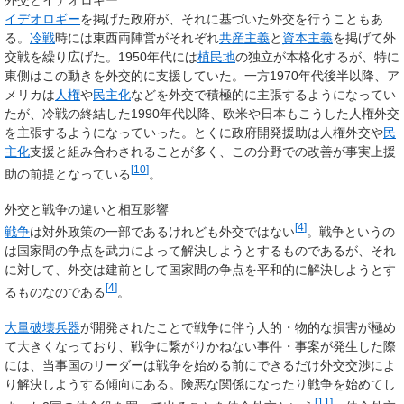
イデオロギー
を掲げた政府が、それに基づいた外交を行うこともあ
る。
冷戦
時には東西両陣営がそれぞれ
共産主義
と
資本主義
を掲げて外
交戦を繰り広げた。1950年代には
植民地
の独立が本格化するが、特に
東側はこの動きを外交的に支援していた。一方1970年代後半以降、ア
メリカは
人権
や
民主化
などを外交で積極的に主張するようになってい
たが、冷戦の終結した1990年代以降、欧米や日本もこうした人権外交
を主張するようになっていった。とくに政府開発援助は人権外交や
民
主化
支援と組み合わされることが多く、この分野での改善が事実上援
[
10
]
助の前提となっている
。
外交と戦争の違いと相互影響
[
4
]
戦争
は対外政策の一部であるけれども外交ではない
。戦争というの
は国家間の争点を武力によって解決しようとするものであるが、それ
に対して、外交は建前として国家間の争点を平和的に解決しようとす
[
4
]
るものなのである
。
大量破壊兵器
が開発されたことで戦争に伴う人的・物的な損害が極め
て大きくなっており、戦争に繋がりかねない事件・事案が発生した際
には、当事国のリーダーは戦争を始める前にできるだけ外交交渉によ
り解決しようする傾向にある。険悪な関係になったり戦争を始めてし
[
11
]