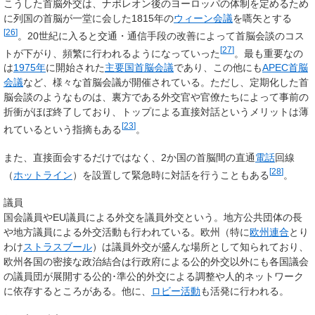
こうした首脳外交は、ナポレオン後のヨーロッパの体制を定めるため
に列国の首脳が一堂に会した1815年の
ウィーン会議
を嚆矢とする
[
26
]
。20世紀に入ると交通・通信手段の改善によって首脳会談のコス
[
27
]
トが下がり、頻繁に行われるようになっていった
。最も重要なの
は
1975年
に開始された
主要国首脳会議
であり、この他にも
APEC首脳
会議
など、様々な首脳会議が開催されている。ただし、定期化した首
脳会談のようなものは、裏方である外交官や官僚たちによって事前の
折衝がほぼ終了しており、トップによる直接対話というメリットは薄
[
23
]
れているという指摘もある
。
また、直接面会するだけではなく、2か国の首脳間の直通
電話
回線
[
28
]
（
ホットライン
）を設置して緊急時に対話を行うこともある
。
議員
国会議員やEU議員による外交を議員外交という。地方公共団体の長
や地方議員による外交活動も行われている。欧州（特に
欧州連合
とり
わけ
ストラスブール
）は議員外交が盛んな場所として知られており、
欧州各国の密接な政治結合は行政府による公的外交以外にも各国議会
の議員団が展開する公的･準公的外交による調整や人的ネットワーク
に依存するところがある。他に、
ロビー活動
も活発に行われる。