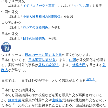
イギリスの外交
→詳細は「
イギリス §
外交と軍事
」、および「
イギリス軍
」を参照
中国の外交
→詳細は「
中華人民共和国の国際関係
」を参照
ロシアの外交
→詳細は「
ロシアの国際関係
」を参照
日本の外交
→詳細は「
日本の国際関係
」を参照
ウィキソースに
日本の外交に関する文書
の原文があります。
日本においては、
日本国憲法第73条
により、
内閣
が外交関係を処理す
る。実際の対外的事務は
外務省設置法
により、
外務大臣
を長とする
外
務省
が所掌する。
[
注釈 1
]
日本では、「日本は外交が下手」という言説がよくある
。
日本における議員外交
日本でも国会議員の海外視察などを通じ議員外交が展開されている
が、
鈴木宗男
元議員の対露外交や
山崎拓
元議員の北朝鮮外交などのい
わゆる「二元外交」が問題視されたことがある。国会議員は改選のた