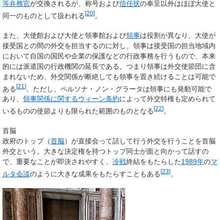
等弁務官
が交換されるが、称号および
信任状
の奉呈以外はほぼ大使と
[
20
]
同一のものとして扱われる
。
また、大使館および大使と領事館および
領事
は役割が異なり、大使が
接受国との間の外交を担当するのに対し、領事は接受国の担当地域内
において自国の国民や企業の保護などの行政事務を行うもので、本来
的には派遣国の行政機関の延長である。つまり領事は外交使節団に含
まれないため、外交関係が断絶しても領事を置き続けることは可能で
[
21
]
ある
。ただし、ペルソナ・ノン・グラータは領事にも発動可能で
あり、
領事関係に関するウィーン条約
によって外交特権も定められて
[
22
]
いるものの使節よりも限られた範囲のものとなる
。
首脳
政府のトップ（
首脳
）が直接会って話して行う外交を行うことを首脳
外交という。大きな決定権を持つトップ同士が面と向かって話すの
で、重要なことが即決されやすく、
冷戦
終結をもたらした
1989年
の
マ
[
23
]
ルタ会談
のように大きな成果をもたらすこともある
。