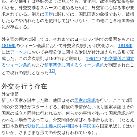
ル、外交儀礼）は些細のように見えても、文化的、政治的な緊張を緩
和させ、外交交渉をスムーズに進めるために、外交官に心得る事が要
求されている。例えば
国旗
に関しては、国民国家の象徴であり、破損
したものや汚れたものを使用してはいけない。この他にも各種国際儀
礼が存在する。
外交官の席次に関しては、それまでのヨーロッパ内での慣習をもとに
1815年
のウィーン会議において外交席次規則が明文化され、
1818年
には
アーヘン
において弁理公使に関する附則が付け加えられる形で完
成した。この席次規則は150年ほど継続し、
1961年
に
外交関係に関す
るウィーン条約
および
領事関係に関するウィーン条約
が制定されたこ
[
17
]
とで現行の規則となった
。
外交を行う存在
外交使節
新しい国家が誕生した際、他国はその
国家の承認
を行い、ここで2国
間の外交関係がスタートする。特段の事情がない限り国家承認はその
国家の成立と同時に行われるが、何らかの事情があって国家承認が行
われない場合であっても、外交関係が結ばれる場合もある。（たとえ
ば日本政府は
朝鮮民主主義人民共和国
や
中華民国
を国家承認してはい
ないが、さまざまな形での外交は行われている）。