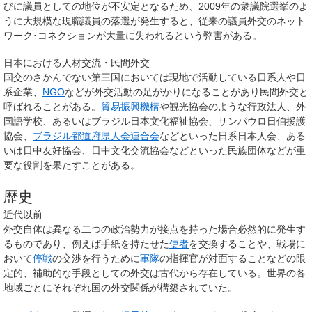
びに議員としての地位が不安定となるため、2009年の衆議院選挙のよ
うに大規模な現職議員の落選が発生すると、従来の議員外交のネット
ワーク･コネクションが大量に失われるという弊害がある。
日本における人材交流・民間外交
国交のさかんでない第三国においては現地で活動している日系人や日
系企業、
NGO
などが外交活動の足がかりになることがあり民間外交と
呼ばれることがある。
貿易振興機構
や観光協会のような行政法人、外
国語学校、あるいはブラジル日本文化福祉協会、サンパウロ日伯援護
協会、
ブラジル都道府県人会連合会
などといった日系日本人会、ある
いは日中友好協会、日中文化交流協会などといった民族団体などが重
要な役割を果たすことがある。
歴史
近代以前
外交自体は異なる二つの政治勢力が接点を持った場合必然的に発生す
るものであり、例えば手紙を持たせた
使者
を交換することや、戦場に
おいて
停戦
の交渉を行うために
軍隊
の指揮官が対面することなどの限
定的、補助的な手段としての外交は古代から存在している。世界の各
地域ごとにそれぞれ国の外交関係が構築されていた。