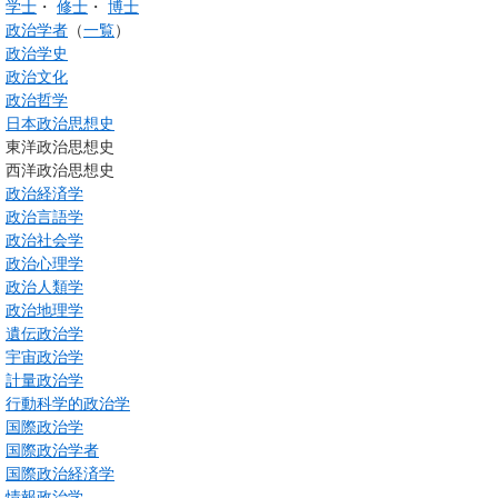
学士
・
修士
・
博士
政治学者
（
一覧
）
政治学史
政治文化
政治哲学
日本政治思想史
東洋政治思想史
西洋政治思想史
政治経済学
政治言語学
政治社会学
政治心理学
政治人類学
政治地理学
遺伝政治学
宇宙政治学
計量政治学
行動科学的政治学
国際政治学
国際政治学者
国際政治経済学
情報政治学