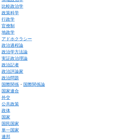
比較政治学
政策科学
行政学
官僚制
地政学
アドホクラシー
政治過程論
政治学方法論
実証政治理論
政治記者
政治評論家
政治問題
国際関係
・
国際関係論
国家連合
外交
公共政策
政体
国家
国民国家
単一国家
連邦