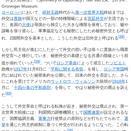
Groninger Museum.
ヨーロッパ
において、
絶対王政
時代から
第一次世界大戦
終結までは、
外交は
貴族
や国王などの一部の特権階級による
宮廷外交
が主流であっ
た。各国の
大使
は母国から独立した大きな権限を保有しており、嘘や
謀略を張り巡らし、軍事協定なども秘密にしたため秘密外交とも呼ば
[
38
]
れ、2国間外交を基本とした。こうした外交は旧外交と呼ばれる
。
しかし民主化が進むにしたがって外交の担い手は徐々に貴族から職業
外交官へと移行していき、秘密外交の基礎となる共通の階級という前
[
39
]
提が崩れていった
。ついで
ロシア革命
によって成立した
ソビエト
政権が
1917年
11月8日に「
平和に関する布告
」を発し、
ロシア帝国
時
代に結ばれていた秘密条約を公開して、旧来の外交を否定した。さら
にこれを受けてアメリカの
ウッドロウ・ウィルソン
大統領が
1918年
1
月に「
十四か条の平和原則
」を発して、やはり秘密外交の廃止を訴え
[
40
]
た
。
こうして外交革命と呼ばれる転換が起き、秘密外交は廃止され、第一
次世界大戦後には、列国間の調整機関として
国際連盟
が設立されるな
ど、国際協調主義、
軍事力
行使禁止の原則などが打ちたてられて、
選
挙
を通じた民主的統制に基づく外交が行われるようになった。この転
[
38
]