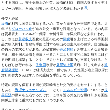
とする国益は、安全保障上の利益、経済的利益、自国の奉ずるイデオ
[
9
]
ロギーの実現、自国の影響力の拡大など多岐にわたる
。
外交と経済
経済
的利害は国益に直結するため、昔から重要な外交課題である。近
年でも
グローバル化
が進み外交上重要な課題となっている。その内容
は貿易収支・エネルギー保障・食料保障・海洋資源など多岐にわた
る。例えば
貿易収支
悪化の是正のための
関税
引き上げによる相手国製
品の輸入抑制、貿易相手国に対する輸出の自主規制の要求、自国製品
の購入の要求などがある。経済支援や
経済封鎖
も外交上大きな影響を
与え、相手国の経済を発展させることにより間接的に敵対勢力に対す
る包囲網を構築することや、見返りとして軍事的な支援を受けること
もしばしば行われる。
先進国
政府が
発展途上国
政府に対し支出する
政
府開発援助
（ODA）は経済支援の一種であり、先進国が途上国政府に
対し影響力を及ぼすための重要な手段となっている。
特定の資源を保有する国が資源輸出と外交的要求をセットにすること
もある（
資源ナショナリズム
）。とくに
エネルギー資源
については
世
界経済
の動向を左右するだけに、これを巡る外交的な駆け引きも国際
関係上非常に重大なものになりつつある。
外交とイデオロギー