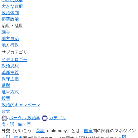
大きな政府
政治体制
摂関政治
治世・乱世
議会
地方自治
地方行政
サブカテゴリ
イデオロギー
政治思想
革新主義
保守主義
選挙
選挙方式
投票
政治的キャンペーン
政党
ポータル:政治学
カテゴリ
表
話
編
歴
外交
（がいこう、
英語
:
diplomacy
）とは、
国家
間の関係のマネジメン
[
1
]
[
2
]