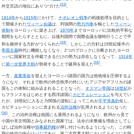
[
33
]
外交言語の地位にありつづけた
。
1814年
から
1815年
にかけて、
ナポレオン戦争
の戦後処理を目的とし
て開催された
ウィーン会議
は、列強間の
勢力均衡
を軸とした
ウィーン
体制
をヨーロッパに築き上げ、
1870年
までヨーロッパに比較的平和な
期間をもたらすとともに、以後列国間で国際会議を随時行うことで平
[
34
]
和を維持する方針がつくられた
。しかしこの方針は19世紀後半の
帝国主義
時代に機能しなくなり、2つのブロックに分断されたヨーロ
ッパに国家対立を仲裁できるだけの勢力は存在しなくなって、
1914年
[
35
]
に
第一次世界大戦
が勃発することで破局を迎えた
。
一方、
産業革命
を迎えたヨーロッパ諸国の国力は他地域を圧倒するよ
うになり、それまで欧州の外交秩序の外にいたアジアやアフリカの諸
国もこの体制に組み込まれることとなった。
オスマン帝国
は
16世紀
か
らフランスをはじめとする西洋諸国に
カピチュレーション
を与えてい
たが、18世紀に入ると力関係の逆転によってこれが
不平等条約
化し、
カピチュレーションに含まれる
治外法権
が乱用されるようになった
[
36
]
。この治外法権は他国にも適用されるようになり、欧州から見て
小国や非文明国とみなされた国家では、法令の未整備を理由としてし
ばしば治外法権や
領事裁判権
が押し付けられるようになった。この時
期の外交の中心は
パリ
であり、第二次世界大戦においてドイツに占領