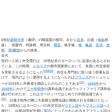
6世紀
梁朝
元帝
（蕭繹）の職貢図の模写。左から
且末
、白題（
匈奴
部
族）、胡蜜丹、呵跋檀、周古柯、
鄧至
、狼牙修、
倭
、
亀茲
、
百済
、
波
斯
、
滑/嚈噠
からの使者。
近代
現代へと続く外交慣行は、15世紀末のヨーロッパに起源があるとされ
ている。この時期、
イタリア
の都市国家群において、各国に外交使節
[
29
]
[
30
]
を常駐させるようになった
。外交を専門的に取り扱う部署を設
けて、現代のように運用するようになったのは
フランス
のリシュリュ
[
31
]
ーが1624年に外務省を開設したのちのことである
。
1644年
から
1648年
にかけて
三十年戦争
の講和会議であるウェストファリア講和会
議が行われたが、これはヨーロッパではじめての列国会議であり
[
32
]
、以後大戦争の際に大規模な国際会議が開催される先駆けとなっ
た。18世紀にはヨーロッパの外交言語が
ラテン語
から
フランス語
へと
移行し、以後20世紀中期に
英語
にとってかわられるまでフランス語は