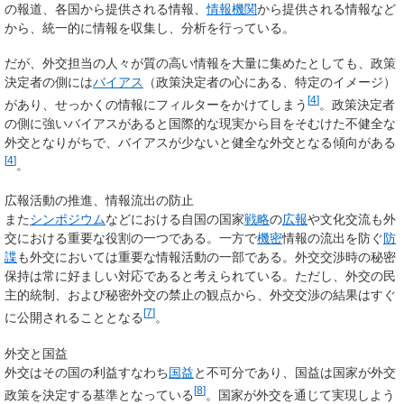
の報道、各国から提供される情報、
情報機関
から提供される情報など
から、統一的に情報を収集し、分析を行っている。
だが、外交担当の人々が質の高い情報を大量に集めたとしても、政策
決定者の側には
バイアス
（政策決定者の心にある、特定のイメージ）
[
4
]
があり、せっかくの情報にフィルターをかけてしまう
。政策決定者
の側に強いバイアスがあると国際的な現実から目をそむけた不健全な
外交となりがちで、バイアスが少ないと健全な外交となる傾向がある
[
4
]
。
広報活動の推進、情報流出の防止
また
シンポジウム
などにおける自国の国家
戦略
の
広報
や文化交流も外
交における重要な役割の一つである。一方で
機密
情報の流出を防ぐ
防
諜
も外交においては重要な情報活動の一部である。外交交渉時の秘密
保持は常に好ましい対応であると考えられている。ただし、外交の民
主的統制、および秘密外交の禁止の観点から、外交交渉の結果はすぐ
[
7
]
に公開されることとなる
。
外交と国益
外交はその国の利益すなわち
国益
と不可分であり、国益は国家が外交
[
8
]
政策を決定する基準となっている
。国家が外交を通じて実現しよう