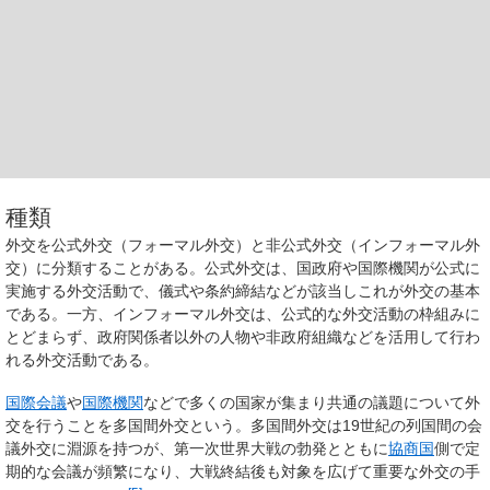
種類
外交を公式外交（フォーマル外交）と非公式外交（インフォーマル外
交）に分類することがある。公式外交は、国政府や国際機関が公式に
実施する外交活動で、儀式や条約締結などが該当しこれが外交の基本
である。一方、インフォーマル外交は、公式的な外交活動の枠組みに
とどまらず、政府関係者以外の人物や非政府組織などを活用して行わ
れる外交活動である。
国際会議
や
国際機関
などで多くの国家が集まり共通の議題について外
交を行うことを多国間外交という。多国間外交は19世紀の列国間の会
議外交に淵源を持つが、第一次世界大戦の勃発とともに
協商国
側で定
期的な会議が頻繁になり、大戦終結後も対象を広げて重要な外交の手