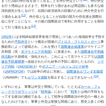
まった2国の仲介役を買って出ることを仲介外交という
。仲介外交
を行う理由はさまざまで、戦争を行う国があれば周辺国にも多大な経
済的損失が生じるので、自国の経済損失の回避のために仲介外交を行
[
12
]
う場合もある
。仲介役となることが自国の国力や存在感を国際社
会に示すことになり、その後の国際政治で有利に作用することを期待
[
13
]
して行う場合もある
。
1992年
には冷戦終結後世界各地で増加しつつあった地域紛争を予防す
るための
予防外交
という概念が国連の
ブトロス・ブトロス＝ガーリ
事
務総長によって提唱され、これを受けて
国際連合保護軍
がマケドニア
共和国（現：
北マケドニア共和国
）に派遣され、また
国際連合平和維
持活動
が大規模化・強化された。これによって北マケドニアでは
国際
連合予防展開軍
へ改組されたのち紛争の予防に成功したものの、
ソマ
リア内戦
（
UNOSOM II
）や
ボスニア・ヘルツェゴビナ紛争
（
UNPROFOR
）では紛争の抑止に失敗し、
国際連合ルワンダ支援団
[
14
]
（UNAMIR）でも
ルワンダ虐殺
を阻止することはできなかった
。
いずれにせよ、軍事は外交と関係している。たとえば
カール・フォ
ン・クラウゼヴィッツ
は『
戦争論
』において「
戦争
とは他の手段をも
ってする政治の継続である」として戦争を国際政治や外交の一種とみ
なしたわけであり、軍事と外交は密接な関係にあり、歴史上多くの戦