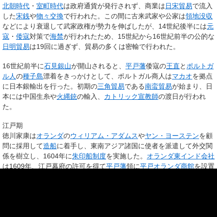
北朝時代
・
室町時代
は政府通貨が発行されず、商業は
日宋貿易
で流入
した
宋銭
や
物々交換
で行われた。この間に古来武家や公家は
領地没収
などにより衰退して武家政権が勢力を伸ばしたが、14世紀後半には
元
寇
・
倭寇
対策で
海禁
が行われたため、15世紀から16世紀前半の公的な
日明貿易
は19回に過ぎず、貿易の多くは密輸で行われた。
16世紀前半に
石見銀山
が開山されると、
平戸藩
倭寇の
王直
と
ポルトガ
ル人
の
種子島
漂着をきっかけとして、ポルトガル商人は
マカオ
を拠点
に日本銀輸出を行った。初期の
三角貿易
である
南蛮貿易
が始まり、日
本には中国生糸や
火縄銃
の輸入、
カトリック宣教師
の渡日が行われ
た。
江戸期
徳川家康は
オランダ
の
ウィリアム・アダムス
や
ヤン・ヨーステン
を顧
問に採用して
造船
に着手し、東南アジア諸国に使者を派遣して外交関
係を樹立し、1604年に
朱印船制度
を実施した。
オランダ東インド会社
は1609年、江戸幕府の許可を得て
平戸藩
領に
平戸オランダ商館
を設置
し、ポルトガル商人が排除されたのち元ポルトガル人抑留地であった
出島
を与えられ、ここを日蘭貿易の拠点として
長崎貿易
をした。1639
年、幕府は
鎖国令
を発し、これにより西欧文化として
蘭学
やオランダ
文化が次第に浸透することになる。