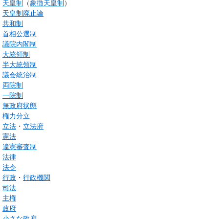
天皇制
（
象徴天皇制
）
天皇制廃止論
共和制
首相公選制
議院内閣制
大統領制
半大統領制
議会統治制
両院制
一院制
無政府状態
権力分立
立法
・
立法府
憲法
違憲審査制
法律
法令
行政
・
行政機関
司法
主権
政府
小さな政府