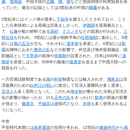
麗
、
渤海国
、中国大陸の
北魏
、
隋
、
唐
などと朝貢関係や民間貿易を保
っていた。最古の記録としては3世紀末の中国の
魏書
がある。
2世紀末にはインド僧が渡来し
千如寺
を建立したとされており、こう
した伝来技術による発展は目覚ましかった。
伊都国
を貿易拠点とし
て、
仏像
や船の材料である
辰砂
、
クスノキ
などの貿易が行われた。
三
韓征伐
も行われ、3世紀には倭が朝鮮半島の
任那
伽耶
に進出した。5世
紀には
倭の五王
が立ち、それぞれに
遣宋使
を派遣した。6世紀には
新
羅
出陣時におきた
磐井の乱
などの影響で、外交及び海外貿易施設、国
防施設として
大宰府
の前身や
筑紫館
が設置された。日本は600年に
遣
隋使
を派遣しはじめ、838年の最後の
遣唐使
を送るまで中国大陸への
朝貢を行った。
一方官僚試験制度である
隋
の
科挙
制度などは輸入されず、
飛鳥京
は百
済復興のための
白村江の戦い
に敗北して百済人避難民が多く渡来し、
百済人
も多く部民となった。このため
律令制
が敷かれた当初は百済文
化の影響が強かったが、のち
壬申の乱
をきっかけに
鮮卑
の部族の影響
が強まり、
藤原京
、
平城京
は
唐
様式となり、
木簡
も多く使用されるよ
うになった。
中世
平安時代末期には
政府通貨
の信用が失われ、12世紀の
鎌倉時代
から
南