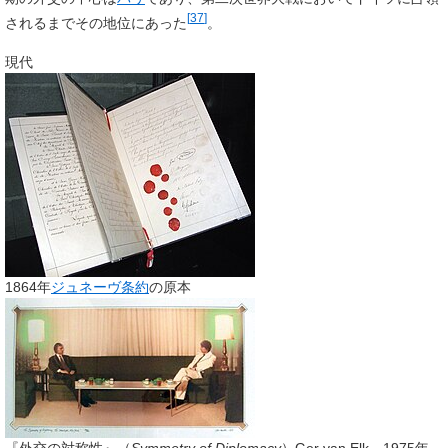
[
37
]
されるまでその地位にあった
。
現代
1864年
ジュネーヴ条約
の原本
『外交の対称性』（
Symmetry of Diplomacy
）Ger van Elk、1975年、