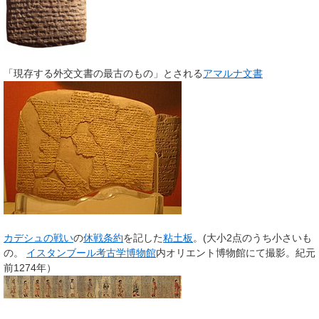
「現存する外交文書の最古のもの」とされる
アマルナ文書
カデシュの戦い
の
休戦条約
を記した
粘土板
。(大小2点のうち小さいも
の。
イスタンブール考古学博物館
内オリエント博物館にて撮影。紀元
前1274年）