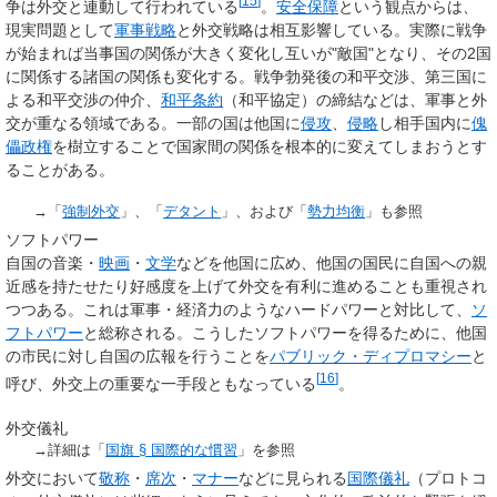
[
15
]
争は外交と連動して行われている
。
安全保障
という観点からは、
現実問題として
軍事戦略
と外交戦略は相互影響している。実際に戦争
が始まれば当事国の関係が大きく変化し互いが"敵国"となり、その2国
に関係する諸国の関係も変化する。戦争勃発後の和平交渉、第三国に
よる和平交渉の仲介、
和平条約
（和平協定）の締結などは、軍事と外
交が重なる領域である。一部の国は他国に
侵攻
、
侵略
し相手国内に
傀
儡政権
を樹立することで国家間の関係を根本的に変えてしまおうとす
ることがある。
→「
強制外交
」、「
デタント
」、および「
勢力均衡
」も参照
ソフトパワー
自国の音楽・
映画
・
文学
などを他国に広め、他国の国民に自国への親
近感を持たせたり好感度を上げて外交を有利に進めることも重視され
つつある。これは軍事・経済力のようなハードパワーと対比して、
ソ
フトパワー
と総称される。こうしたソフトパワーを得るために、他国
の市民に対し自国の広報を行うことを
パブリック・ディプロマシー
と
[
16
]
呼び、外交上の重要な一手段ともなっている
。
外交儀礼
→詳細は「
国旗 §
国際的な慣習
」を参照
外交において
敬称
・
席次
・
マナー
などに見られる
国際儀礼
（プロトコ