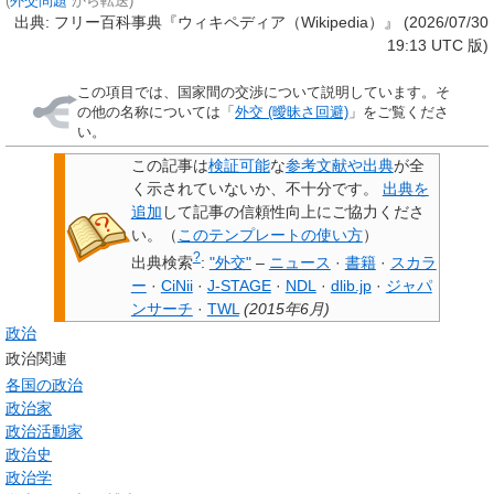
(
外交問題
から転送)
出典: フリー百科事典『ウィキペディア（Wikipedia）』 (2026/07/30
19:13 UTC 版)
この項目では、国家間の交渉について説明しています。そ
の他の名称については「
外交 (曖昧さ回避)
」をご覧くださ
い。
この記事は
検証可能
な
参考文献や出典
が全
く示されていないか、不十分です。
出典を
追加
して記事の信頼性向上にご協力くださ
い。
（
このテンプレートの使い方
）
?
出典検索
:
"外交"
–
ニュース
·
書籍
·
スカラ
ー
·
CiNii
·
J-STAGE
·
NDL
·
dlib.jp
·
ジャパ
ンサーチ
·
TWL
(
2015年6月
)
政治
政治関連
各国の政治
政治家
政治活動家
政治史
政治学