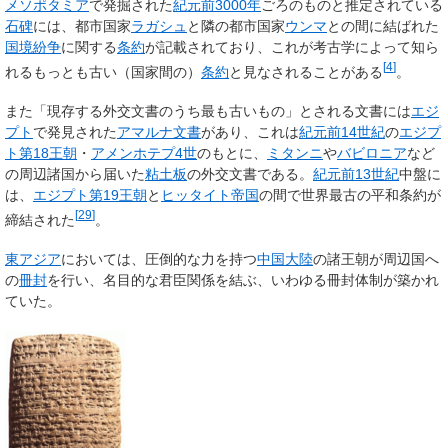
メソポタミア
で発掘された
紀元前3000年
ごろのものと推定されている
石碑
には、都市国家
ラガシュ
と隣の都市国家
ウンマ
との間に結ばれた
国境紛争
に関する
条約
が記載されており、これが考古学によって知ら
[
4
]
れるもっとも古い（国家間の）
条約
と見なされることがある
。
また「現存する外交文書のうち最も古いもの」とされる文書には
エジ
プト
で発見された
アマルナ文書
があり、これは
紀元前14世紀
の
エジプ
ト第18王朝
・
アメンホテプ4世
のもとに、
ミタンニ
や
バビロニア
など
の周辺諸国から届いた
粘土板
の外交文書である。
紀元前13世紀
中盤に
は、
エジプト第19王朝
と
ヒッタイト帝国
の間で世界最古の平和条約が
[
29
]
締結された
。
東アジア
においては、圧倒的な力を持つ
中国大陸
の諸王朝が周辺国へ
の
冊封
を行い、名目的な君臣関係を結ぶ、いわゆる冊封体制が築かれ
ていた。