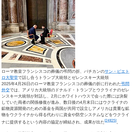
ローマ教皇フランシスコの葬儀の弔問の折、バチカンの
サン・ピエト
ロ大聖堂
で話し合うトランプ大統領とゼレンスキー大統領
2025年4月26日のローマ教皇フランシスコの葬儀の折に行われた
弔問
外交
では、アメリカ大統領のドナルド・トランプとウクライナのゼレ
ンスキー大統領が対話し、2月にホワイトハウスで会った際には決裂
していた両者の関係修復が進み、数日後の4月末日にはウクライナの
鉱物資源開発のための基金を両国が共同で設立しアメリカは貴重な鉱
物をウクライナから得る代わりに資金や防空システムなどをウクライ
[
24
]
[
25
]
ナに提供するという内容の協定が締結され、成果が出た
。