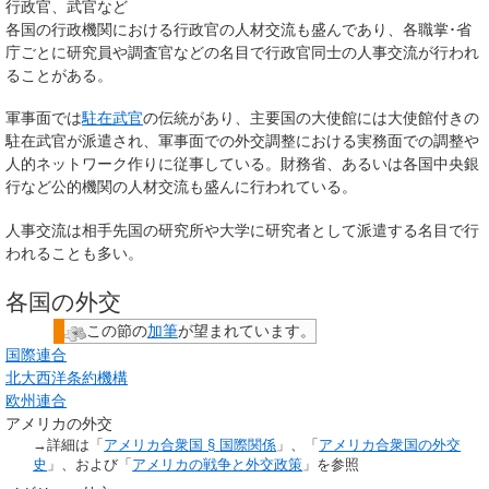
行政官、武官など
各国の行政機関における行政官の人材交流も盛んであり、各職掌･省
庁ごとに研究員や調査官などの名目で行政官同士の人事交流が行われ
ることがある。
軍事面では
駐在武官
の伝統があり、主要国の大使館には大使館付きの
駐在武官が派遣され、軍事面での外交調整における実務面での調整や
人的ネットワーク作りに従事している。財務省、あるいは各国中央銀
行など公的機関の人材交流も盛んに行われている。
人事交流は相手先国の研究所や大学に研究者として派遣する名目で行
われることも多い。
各国の外交
この節の
加筆
が望まれています。
国際連合
北大西洋条約機構
欧州連合
アメリカの外交
→詳細は「
アメリカ合衆国 §
国際関係
」、「
アメリカ合衆国の外交
史
」、および「
アメリカの戦争と外交政策
」を参照