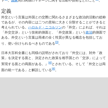
ト
。
国家
間の関係のマネージに関する活動や技術などのこと
。
定義
外交という言葉は外国との交際に関わるさまざまな政治的活動の総称
であるが、その内容には二つの意味に大きく分類することができると
考えられている。
ハロルド・ニコルソン
の『外交』によれば、それは
「外交交渉」という技術的側面と、「外交政策」という
政治
的側面で
ある。外交という言葉は両者の全く性質が異なる概念を包括してお
[
3
]
り、使い分けられるべきものである
。
日本大百科全書にも同様の説明がされており『外交には、対外「政
策」を決定する面と、決定された政策を相手国との「交渉」によって
[
4
]
実現する面との両面がある。』
とされている。そして「外交とは両
[
4
]
面の統一である」と解説している
。