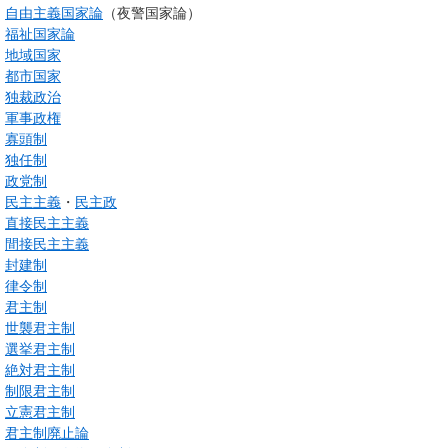
自由主義国家論
（夜警国家論）
福祉国家論
地域国家
都市国家
独裁政治
軍事政権
寡頭制
独任制
政党制
民主主義
・
民主政
直接民主主義
間接民主主義
封建制
律令制
君主制
世襲君主制
選挙君主制
絶対君主制
制限君主制
立憲君主制
君主制廃止論