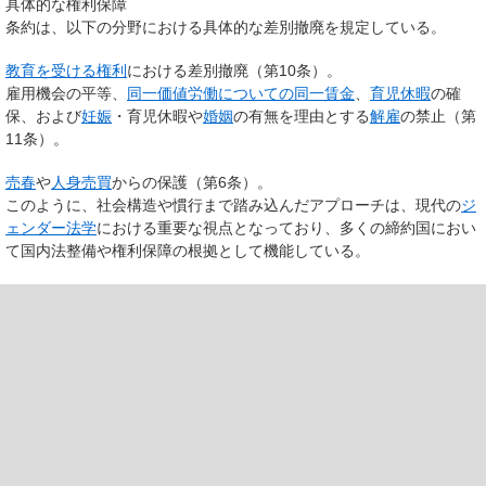
具体的な権利保障
条約は、以下の分野における具体的な差別撤廃を規定している。
教育を受ける権利
における差別撤廃（第10条）。
雇用機会の平等、
同一価値労働についての同一賃金
、
育児休暇
の確
保、および
妊娠
・育児休暇や
婚姻
の有無を理由とする
解雇
の禁止（第
11条）。
売春
や
人身売買
からの保護（第6条）。
このように、社会構造や慣行まで踏み込んだアプローチは、現代の
ジ
ェンダー法学
における重要な視点となっており、多くの締約国におい
て国内法整備や権利保障の根拠として機能している。