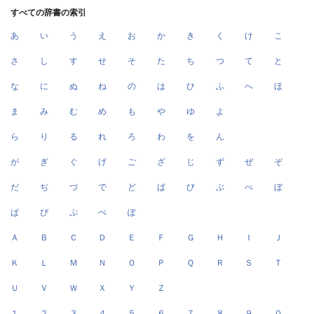
すべての辞書の索引
あ
い
う
え
お
か
き
く
け
こ
さ
し
す
せ
そ
た
ち
つ
て
と
な
に
ぬ
ね
の
は
ひ
ふ
へ
ほ
ま
み
む
め
も
や
ゆ
よ
ら
り
る
れ
ろ
わ
を
ん
が
ぎ
ぐ
げ
ご
ざ
じ
ず
ぜ
ぞ
だ
ぢ
づ
で
ど
ば
び
ぶ
べ
ぼ
ぱ
ぴ
ぷ
ぺ
ぽ
Ａ
Ｂ
Ｃ
Ｄ
Ｅ
Ｆ
Ｇ
Ｈ
Ｉ
Ｊ
Ｋ
Ｌ
Ｍ
Ｎ
Ｏ
Ｐ
Ｑ
Ｒ
Ｓ
Ｔ
Ｕ
Ｖ
Ｗ
Ｘ
Ｙ
Ｚ
１
２
３
４
５
６
７
８
９
０