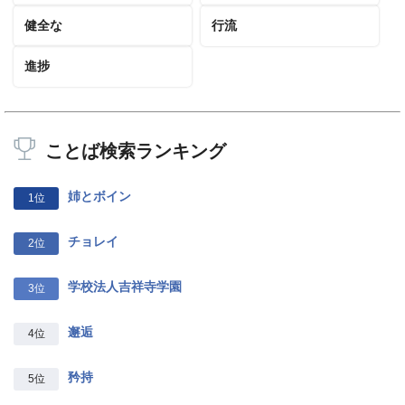
健全な
行流
進捗
ことば検索ランキング
姉とボイン
1位
チョレイ
2位
学校法人吉祥寺学園
3位
邂逅
4位
矜持
5位