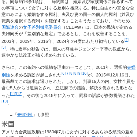
る。同条約16条1項は、「締約国は、婚姻及び家族関係に係るすべて
の事項について女子に対する差別を撤廃する。特に自由かつ完全な合
意のみにより婚姻をする権利、夫及び妻の同一の個人的権利（姓及び
職業を選択する権利）を確保する」ことをうたっており、そのため、
国際連合
の
女子差別撤廃委員会
（CEDAW）は、日本の民法が定める
夫婦同氏が「差別的な規定」であるとし、これを改善することを、
[
4
]
2003年、2009年、2016年、2024年の4度にわたり勧告している
[
5
]
。特に近年の勧告では、個人の尊厳やジェンダー平等の観点から、
速やかな法改正が強く求められている。
さらに、この条約への抵触を理由の一つとして、2011年、選択的
夫婦
[
6
]
[
7
]
[
8
]
[
8
]
[
9
]
[
10
]
別姓
を求める訴訟が起こされた
が、2015年12月16日、
最高裁でこの請求は退けられた。しかし、判事15人の内、女性全員を
含む5人からは違憲とされ、立法府での議論、解決を促される形とな
[
11
]
[
12
]
った
。その後も2018年に入って、同様の訴訟が多数提議された
[
13
]
。
→「
夫婦別姓
」も参照
米国
アメリカ合衆国政府は1980年7月に女子に対するあらゆる形態の差別