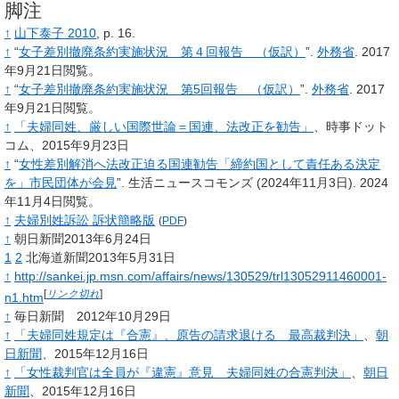
脚注
↑
山下泰子 2010
, p.
16.
↑
“
女子差別撤廃条約実施状況 第４回報告 （仮訳）
”.
外務省
.
2017
年9月21日閲覧。
↑
“
女子差別撤廃条約実施状況 第5回報告 （仮訳）
”.
外務省
.
2017
年9月21日閲覧。
↑
「夫婦同姓、厳しい国際世論＝国連、法改正を勧告」
、時事ドット
コム、2015年9月23日
↑
“
女性差別解消へ法改正迫る国連勧告「締約国として責任ある決定
を」市民団体が会見
”.
生活ニュースコモンズ
(2024年11月3日).
2024
年11月4日閲覧。
↑
夫婦別姓訴訟 訴状簡略版
(
PDF
)
↑
朝日新聞2013年6月24日
1
2
北海道新聞2013年5月31日
↑
http://sankei.jp.msn.com/affairs/news/130529/trl13052911460001-
[
リンク切れ
]
n1.htm
↑
毎日新聞 2012年10月29日
↑
「夫婦同姓規定は『合憲』、原告の請求退ける 最高裁判決」
、
朝
日新聞
、2015年12月16日
↑
「女性裁判官は全員が『違憲』意見 夫婦同姓の合憲判決」
、
朝日
新聞
、2015年12月16日