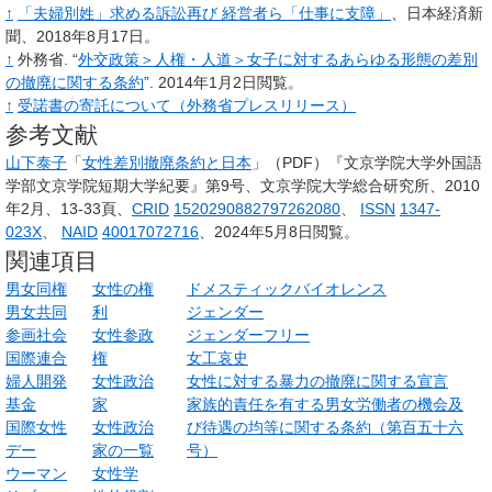
↑
「夫婦別姓」求める訴訟再び 経営者ら「仕事に支障」
、日本経済新
聞、2018年8月17日。
↑
外務省.
“
外交政策＞人権・人道＞女子に対するあらゆる形態の差別
の撤廃に関する条約
”.
2014年1月2日閲覧。
↑
受諾書の寄託について（外務省プレスリリース）
参考文献
山下泰子
「
女性差別撤廃条約と日本
」（PDF）『文京学院大学外国語
学部文京学院短期大学紀要』第9号、文京学院大学総合研究所、2010
年2月、13-33頁、
CRID
1520290882797262080
、
ISSN
1347-
023X
、
NAID
40017072716
、
2024年5月8日閲覧
。
関連項目
男女同権
女性の権
ドメスティックバイオレンス
男女共同
利
ジェンダー
参画社会
女性参政
ジェンダーフリー
国際連合
権
女工哀史
婦人開発
女性政治
女性に対する暴力の撤廃に関する宣言
基金
家
家族的責任を有する男女労働者の機会及
国際女性
女性政治
び待遇の均等に関する条約（第百五十六
デー
家の一覧
号）
ウーマン
女性学