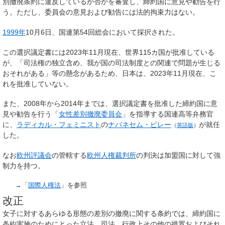
別撤廃条約に違反しているか否かを審査し、締約国に意見や勧告を行
う。ただし、委員会の意見および勧告には法的拘束力はない。
1999年
10月6日、国連第54回総会において採択された。
この選択議定書には2023年11月現在、世界115カ国が批准している
が、「司法権の独立含め、我が国の司法制度との関連で問題が生じる
おそれがある」等の懸念があるため、日本は、2023年11月現在、こ
れを批准していない。
また、2008年から2014年までは、選択議定書を批准した締約国に意
見や勧告を行う「
女性差別撤廃委員会
」を指導する国連高等弁務官
に、
ラディカル・フェミニスト
の
ナバネセム・ピレー
が就任
（
英語版
）
した。
なお
欧州評議会
の管轄する
欧州人権裁判所
の判決は加盟国に対して強
制力を持つ。
→「
国際人権法
」を参照
改正
女子に対するあらゆる形態の差別の撤廃に関する条約では、締約国に
条約実施のためにとった立法、司法、行政上その他の措置およびそれ