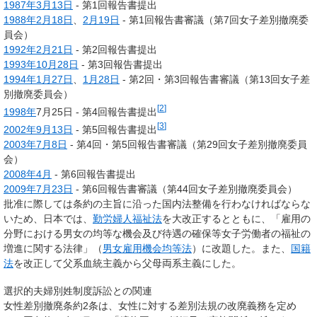
1987年
3月13日
- 第1回報告書提出
1988年
2月18日
、
2月19日
- 第1回報告書審議（第7回女子差別撤廃委
員会）
1992年
2月21日
- 第2回報告書提出
1993年
10月28日
- 第3回報告書提出
1994年
1月27日
、
1月28日
- 第2回・第3回報告書審議（第13回女子差
別撤廃委員会）
[
2
]
1998年
7月25日 - 第4回報告書提出
[
3
]
2002年
9月13日
- 第5回報告書提出
2003年
7月8日
- 第4回・第5回報告書審議（第29回女子差別撤廃委員
会）
2008年
4月
- 第6回報告書提出
2009年
7月23日
- 第6回報告書審議（第44回女子差別撤廃委員会）
批准に際しては条約の主旨に沿った国内法整備を行わなければならな
いため、日本では、
勤労婦人福祉法
を大改正するとともに、「雇用の
分野における男女の均等な機会及び待遇の確保等女子労働者の福祉の
増進に関する法律」（
男女雇用機会均等法
）に改題した。また、
国籍
法
を改正して父系血統主義から父母両系主義にした。
選択的夫婦別姓制度訴訟との関連
女性差別撤廃条約2条は、女性に対する差別法規の改廃義務を定め