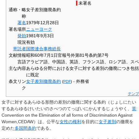
未署名
通称・略
女子差別撤廃条約
称
署名
1979年12月28日
署名場所
ニューヨーク
発効
1981年9月3日
現況
有効
寄託者
国際連合事務総長
文献情報
昭和60年7月1日官報号外第81号条約第7号
言語
アラビア語、中国語、英語、フランス語、ロシア語、スペ
主な内容
あらゆる分野における女子に対する差別の撤廃につき包括
に既定
条文リン
女子差別撤廃条約
- 外務省
(
PDF
)
ク
テンプ
女子に対するあらゆる形態の差別の撤廃に関する条約
（じょしにたい
するあらゆるけいたいのさべつのてっぱいにかんするじょうやく、
英
:
Convention on the Elimination of all forms of Discrimination Against
Women,CEDAW
）は、公平な
女性の権利
を目的に
女子差別
の撤廃を
定めた
多国間条約
である。