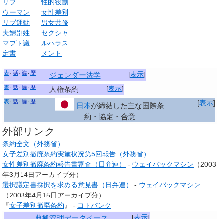
リブ
性的役割
ウーマン
女性差別
リブ運動
男女共修
夫婦別姓
セクシャ
マプト議
ルハラス
定書
メント
表
話
編
歴
[
表示
]
ジェンダー法学
表
話
編
歴
[
表示
]
人権条約
表
話
編
歴
[
表示
]
日本
が締結した主な国際条
約・協定・合意
外部リンク
条約全文（外務省）
女子差別撤廃条約実施状況第5回報告（外務省）
女性差別撤廃条約報告書審査（日弁連）
-
ウェイバックマシン
（2003
年3月14日アーカイブ分）
選択議定書採択を求める意見書（日弁連）
-
ウェイバックマシン
（2003年4月15日アーカイブ分）
『
女子差別撤廃条約
』 -
コトバンク
[
表示
]
典拠管理データベース