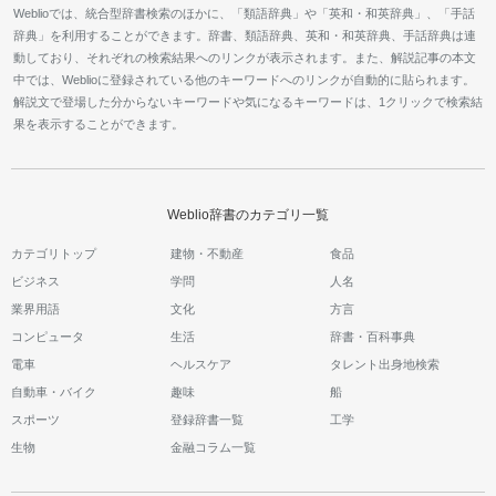
Weblioでは、統合型辞書検索のほかに、「類語辞典」や「英和・和英辞典」、「手話
辞典」を利用することができます。辞書、類語辞典、英和・和英辞典、手話辞典は連
動しており、それぞれの検索結果へのリンクが表示されます。また、解説記事の本文
中では、Weblioに登録されている他のキーワードへのリンクが自動的に貼られます。
解説文で登場した分からないキーワードや気になるキーワードは、1クリックで検索結
果を表示することができます。
Weblio辞書のカテゴリ一覧
カテゴリトップ
建物・不動産
食品
ビジネス
学問
人名
業界用語
文化
方言
コンピュータ
生活
辞書・百科事典
電車
ヘルスケア
タレント出身地検索
自動車・バイク
趣味
船
スポーツ
登録辞書一覧
工学
生物
金融コラム一覧