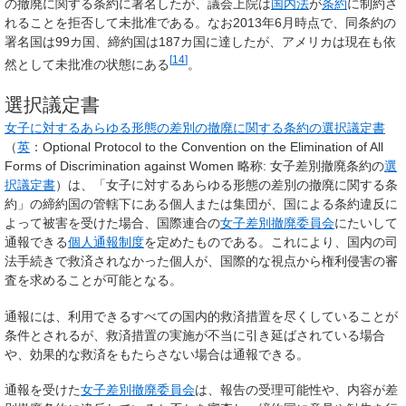
の撤廃に関する条約に署名したが、議会上院は
国内法
が
条約
に制約さ
れることを拒否して未批准である。なお2013年6月時点で、同条約の
署名国は99カ国、締約国は187カ国に達したが、アメリカは現在も依
[
14
]
然として未批准の状態にある
。
選択議定書
女子に対するあらゆる形態の差別の撤廃に関する条約の選択議定書
（
英
：Optional Protocol to the Convention on the Elimination of All
Forms of Discrimination against Women 略称: 女子差別撤廃条約の
選
択議定書
）は、「女子に対するあらゆる形態の差別の撤廃に関する条
約」の締約国の管轄下にある個人または集団が、国による条約違反に
よって被害を受けた場合、国際連合の
女子差別撤廃委員会
にたいして
通報できる
個人通報制度
を定めたものである。これにより、国内の司
法手続きで救済されなかった個人が、国際的な視点から権利侵害の審
査を求めることが可能となる。
通報には、利用できるすべての国内的救済措置を尽くしていることが
条件とされるが、救済措置の実施が不当に引き延ばされている場合
や、効果的な救済をもたらさない場合は通報できる。
通報を受けた
女子差別撤廃委員会
は、報告の受理可能性や、内容が差