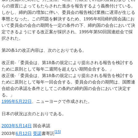
らの措置によってもたらされた進歩を報告するよう義務付けている。
しかし、締約国の増加に伴い、委員会の報告検討業務に遅滞が生じる
事態となった。この問題を解決するため、1995年8回締約国会議にお
いて委員会の会合の期間を一定の条件の下、締約国の会合において決
定できるようにする改正案が採択され、1995年第50回国連総会で採
択された。
第20条1の改正内容は、次のとおりである。
改正前-「委員会は、第18条の規定により提出される報告を検討する
ために原則として毎年二週間を超えない期間会合する。」
改正後-「委員会は、第18条の規定により提出される報告を検討する
ために原則として毎年一回会合する。委員会の会合の期間は、国際連
合総会の承認を条件としてこの条約の締約国の会合において決定す
る。」
1995年
5月22日
、ニューヨークで作成された。
日本の状況は次のとおりである。
2003年
5月14日
国会承認
[
15
]
2003年
6月12日
受諾
書寄託