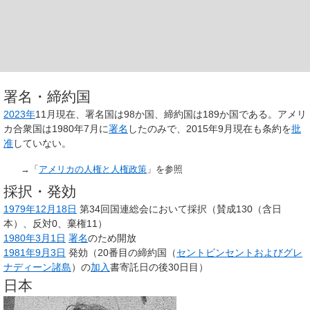
署名・締約国
2023年
11月現在、署名国は98か国、締約国は189か国である。アメリ
カ合衆国は1980年7月に
署名
したのみで、2015年9月現在も条約を
批
准
していない。
→「
アメリカの人権と人権政策
」を参照
採択・発効
1979年
12月18日
第34回国連総会において採択（賛成130（含日
本）、反対0、棄権11）
1980年
3月1日
署名
のため開放
1981年
9月3日
発効（20番目の締約国（
セントビンセントおよびグレ
ナディーン諸島
）の
加入
書寄託日の後30日目）
日本