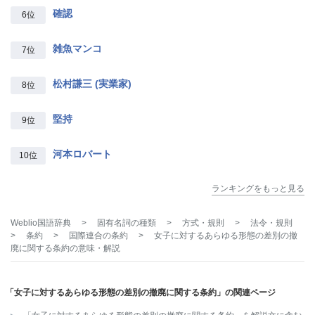
確認
6位
雑魚マンコ
7位
松村謙三 (実業家)
8位
堅持
9位
河本ロバート
10位
ランキングをもっと見る
Weblio国語辞典
>
固有名詞の種類
>
方式・規則
>
法令・規則
>
条約
>
国際連合の条約
>
女子に対するあらゆる形態の差別の撤
廃に関する条約
の意味・解説
「女子に対するあらゆる形態の差別の撤廃に関する条約」の関連ページ