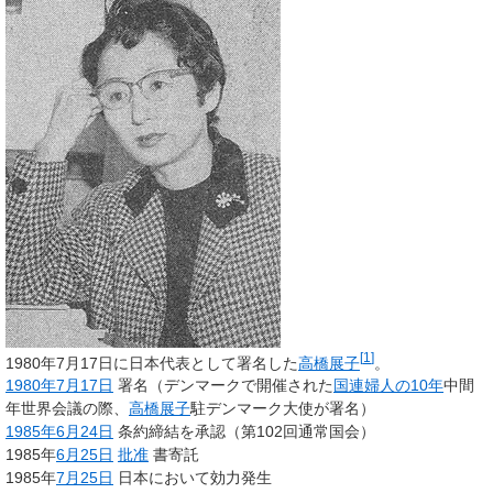
[
1
]
1980年7月17日に日本代表として署名した
高橋展子
。
1980年
7月17日
署名（デンマークで開催された
国連婦人の10年
中間
年世界会議の際、
高橋展子
駐デンマーク大使が署名）
1985年
6月24日
条約締結を承認（第102回通常国会）
1985年
6月25日
批准
書寄託
1985年
7月25日
日本において効力発生