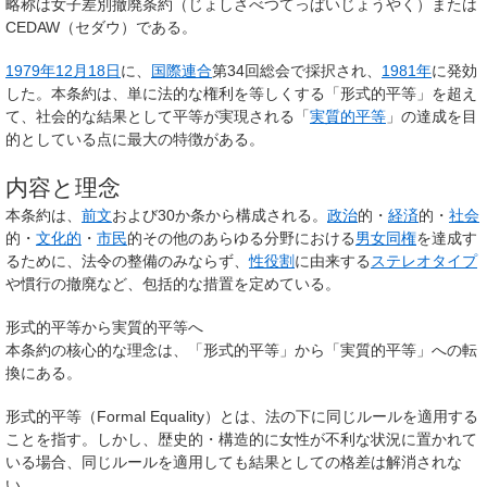
略称は
女子差別撤廃条約
（じょしさべつてっぱいじょうやく）または
CEDAW
（セダウ）である。
1979年
12月18日
に、
国際連合
第34回総会で採択され、
1981年
に発効
した。本条約は、単に法的な権利を等しくする「形式的平等」を超え
て、社会的な結果として平等が実現される「
実質的平等
」の達成を目
的としている点に最大の特徴がある。
内容と理念
本条約は、
前文
および30か条から構成される。
政治
的・
経済
的・
社会
的・
文化的
・
市民
的その他のあらゆる分野における
男女同権
を達成す
るために、法令の整備のみならず、
性役割
に由来する
ステレオタイプ
や慣行の撤廃など、包括的な措置を定めている。
形式的平等から実質的平等へ
本条約の核心的な理念は、「形式的平等」から「実質的平等」への転
換にある。
形式的平等（Formal Equality）
とは、法の下に同じルールを適用する
ことを指す。しかし、歴史的・構造的に女性が不利な状況に置かれて
いる場合、同じルールを適用しても結果としての格差は解消されな
い。