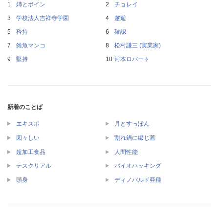
姉とボイン
チョレイ
学校法人吉祥寺学園
邂逅
矜持
確認
雑魚マンコ
松村謙三 (実業家)
堅持
河本ロバート
新着のことば
エキスポ
月とすっぽん
図々しい
割れ鍋に綴じ蓋
超加工食品
人間性能
テスクリアル
バイオハッキング
頭身
ディノバルド亜種