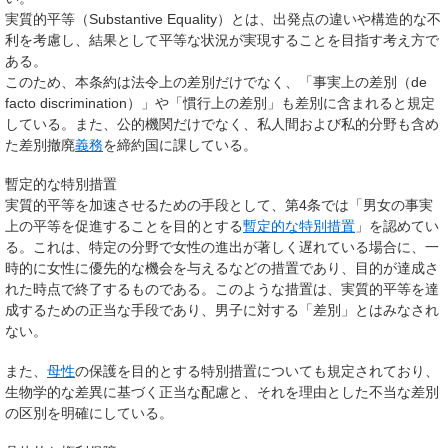
実質的平等（Substantive Equality）
とは、出発点の違いや構造的な不
利を考慮し、結果として平等な状況が実現することを目指す考え方で
ある。
このため、本条約は法令上の差別だけでなく、「事実上の差別（de
facto discrimination）」や「慣行上の差別」も差別に含まれると規定
している。また、公的機関だけでなく、私人間および私的分野も含め
た差別撤廃
義務
を締約国に課している。
暫定的な特別措置
実質的平等を加速させるための手段として、第4条では「男女の事実
上の平等を促進することを目的とする
暫定的な特別措置
」を認めてい
る。これは、特定の分野で女性の進出が著しく遅れている場合に、一
時的に女性に優先的な機会を与えるなどの措置であり、目的が達成さ
れた時点で終了するものである。このような措置は、実質的平等を達
成するための正当な手段であり、男子に対する「差別」とはみなされ
ない。
また、
母性
の保護を目的とする特別措置についても規定されており、
生物学的な差異に基づく正当な配慮と、それを理由とした不当な差別
の区別を明確にしている。