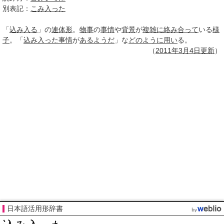
別表記：
こみ入った
「
込み入る
」の
連体形
。
物事
の
事情
や
背景
が
複雑に
絡み合って
いる
様
子
。「
込み入った事情
が
あるようだ
」な
どのように
用い
る。
（
2011年3月
4日
更新
）
日本語活用形辞書