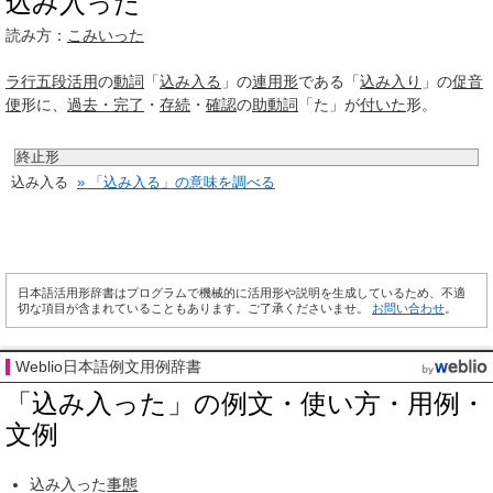
込み入った
読み方：
こみいった
ラ行
五段活用
の
動詞
「
込み入る
」の
連用形
である「
込み
入り
」の
促音
便
形に、
過去・完了
・
存続
・
確認
の
助動詞
「た」が
付いた
形。
終止形
込み入る
» 「込み入る」の意味を調べる
日本語活用形辞書はプログラムで機械的に活用形や説明を生成しているため、不適
切な項目が含まれていることもあります。ご了承くださいませ。
お問い合わせ
。
Weblio日本語例文用例辞書
「込み入った」の例文・使い方・用例・
文例
込み入った
事態