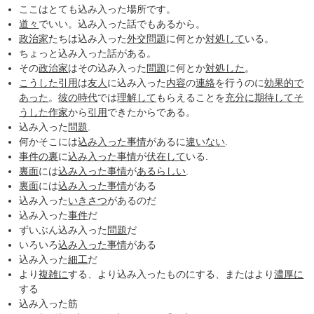
ここはとても込み入った場所です。
道々
でいい。込み入った話でもあるから。
政治家
たちは込み入った
外交問題
に何とか
対処して
いる。
ちょっと込み入った話がある。
その
政治家
はその込み入った
問題
に何とか
対処した
。
こうした
引用
は
友人
に込み入った
内容
の
連絡
を行うのに
効果的
で
あった
。
彼の
時代
では
理解して
もらえることを
充分に
期待して
そ
うした
作家
から
引用
できたからである。
込み入った
問題
.
何かそこには
込み入った事情
があるに
違いない
.
事件
の裏
に
込み入った事情
が
伏在して
いる.
裏面
には
込み入った事情
が
あるらしい
.
裏面
には
込み入った事情
がある
込み入った
いきさつ
があるのだ
込み入った
事件
だ
ずいぶん込み入った
問題
だ
いろいろ
込み入った事情
がある
込み入った
細工
だ
より
複雑に
する、より込み入ったものにする、またはより
濃厚に
する
込み入った筋