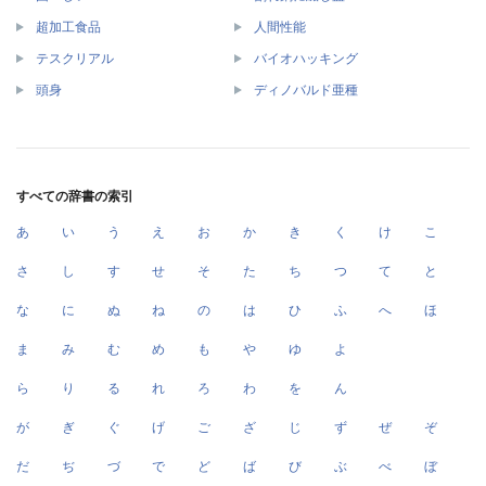
超加工食品
人間性能
テスクリアル
バイオハッキング
頭身
ディノバルド亜種
すべての辞書の索引
あ
い
う
え
お
か
き
く
け
こ
さ
し
す
せ
そ
た
ち
つ
て
と
な
に
ぬ
ね
の
は
ひ
ふ
へ
ほ
ま
み
む
め
も
や
ゆ
よ
ら
り
る
れ
ろ
わ
を
ん
が
ぎ
ぐ
げ
ご
ざ
じ
ず
ぜ
ぞ
だ
ぢ
づ
で
ど
ば
び
ぶ
べ
ぼ