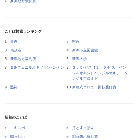
新潟地方裁判所
ことば検索ランキング
最遅
邂逅
為政者
新潟市立図書館
新潟地方裁判所
新潟大学
５β‐フェニルオキソラン‐２‐オン
３，５‐ビス［３，５‐ビス（ベン
ジルオキシ）ベンジルオキシ］ベ
ンジルブロミド
黙祷
新島式コロニー回転受け身
新着のことば
エキスポ
月とすっぽん
図々しい
割れ鍋に綴じ蓋