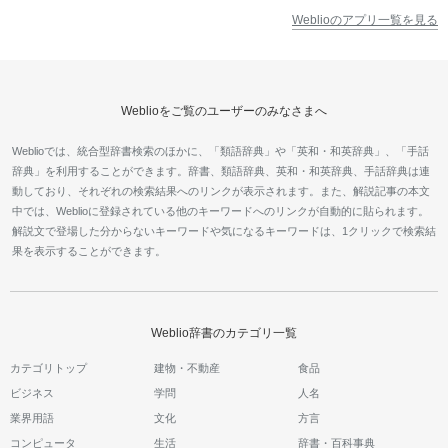
Weblioのアプリ一覧を見る
Weblioをご覧のユーザーのみなさまへ
Weblioでは、統合型辞書検索のほかに、「類語辞典」や「英和・和英辞典」、「手話
辞典」を利用することができます。辞書、類語辞典、英和・和英辞典、手話辞典は連
動しており、それぞれの検索結果へのリンクが表示されます。また、解説記事の本文
中では、Weblioに登録されている他のキーワードへのリンクが自動的に貼られます。
解説文で登場した分からないキーワードや気になるキーワードは、1クリックで検索結
果を表示することができます。
Weblio辞書のカテゴリ一覧
カテゴリトップ
建物・不動産
食品
ビジネス
学問
人名
業界用語
文化
方言
コンピュータ
生活
辞書・百科事典