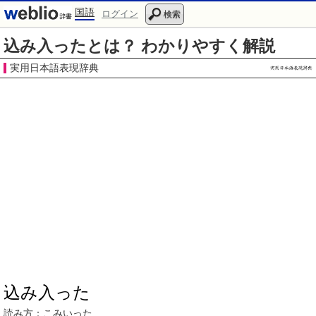
国語
ログイン
検索
込み入ったとは？ わかりやすく解説
実用日本語表現辞典
込み入った
読み方：
こみいった