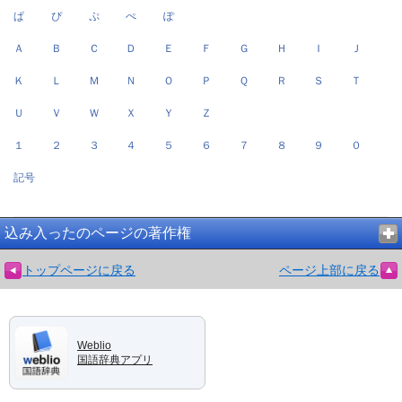
ぱ
ぴ
ぷ
ぺ
ぽ
Ａ
Ｂ
Ｃ
Ｄ
Ｅ
Ｆ
Ｇ
Ｈ
Ｉ
Ｊ
Ｋ
Ｌ
Ｍ
Ｎ
Ｏ
Ｐ
Ｑ
Ｒ
Ｓ
Ｔ
Ｕ
Ｖ
Ｗ
Ｘ
Ｙ
Ｚ
１
２
３
４
５
６
７
８
９
０
記号
込み入ったのページの著作権
トップページに戻る
ページ上部に戻る
Weblio
国語辞典アプリ