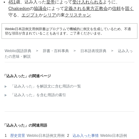
451
歳、込み入った
皇帝
によって
受け入れられる
ように、
Chalcedon
の
協議会
によって
定義される
東方正教会
の
信頼
を
固く
守る、
エジプト
か
シリア
の東
クリスチャン
Weblio日本語例文用例辞書はプログラムで機械的に例文を生成しているため、不適
切な項目が含まれていることもあります。ご了承くださいませ。
Weblio国語辞典
>
辞書・百科事典
>
日本語表現辞典
>
込み入っ
た
の意味・解説
「込み入った」の関連ページ
「込み入った」を解説文に含む用語の一覧
「込み入った」を含む用語の索引
「込み入った」の関連用語
歴史背景
Weblio日本語例文用例
込み入った事情
Weblio日本語例