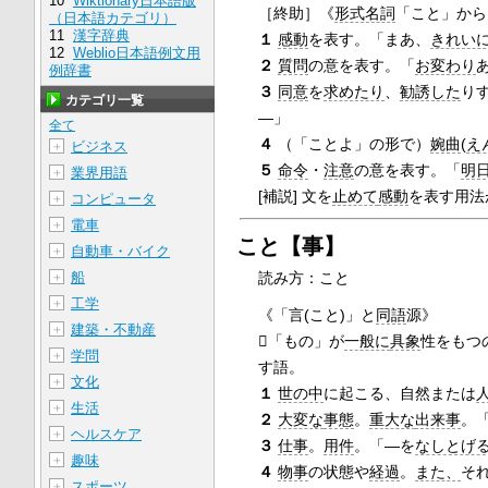
10
Wiktionary日本語版
［終助］
《
形式名詞
「こと」から
（日本語カテゴリ）
11
漢字辞典
１
感動
を表す。「まあ、
きれい
12
Weblio日本語例文用
２
質問
の意を表す。「
お変わり
例辞書
３
同意
を
求めたり
、
勧誘した
り
カテゴリ一覧
―」
全て
４
（「ことよ」の形で）
婉曲
(
え
ビジネス
＋
５
命令
・
注意
の意を表す。「
明
業界用語
＋
[補説] 文を
止めて
感動
を表す用法
コンピュータ
＋
電車
＋
こと【事】
自動車・バイク
＋
読み方：こと
船
＋
工学
＋
《「言(こと)」と
同語
源》
建築・不動産
＋
「もの」が
一般に
具象
性をもつ
学問
＋
す語。
文化
＋
１
世の中
に起こる、自然または
生活
＋
２
大変な
事態
。
重大な
出来事
。
ヘルスケア
＋
３
仕事
。
用件
。「―を
なしとげ
趣味
＋
４
物事
の状態や
経過
。
また、
そ
スポーツ
＋