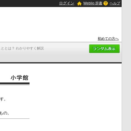
ログイン
Weblio 辞書
ヘルプ
初めての方へ
こととは？ わかりやすく解説
す。
もの。