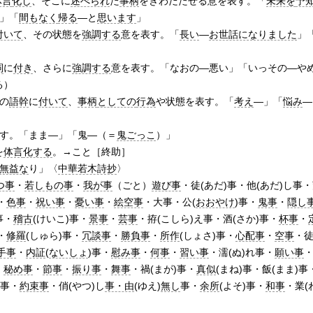
体言
化し
、そこに
述べられ
た
事柄
をきわだたせる意を表す。「
未来を
予
」「
間もなく
帰る
―と
思います
」
付いて
、その状態を
強調する
意を表す。「
長い
―
お世話になりました
」
詞
に
付き
、さらに
強調する
意を表す。「なおの―悪い」「いっその―や
る）
の
語幹
に
付いて
、
事柄
としての
行為
や状態を表す。「
考え
―」「
悩み
―
す。「まま―」「鬼―（＝
鬼ごっこ
）」
を
体言
化する
。→こと
［終助］
無益な
り」〈
中華若木詩抄
〉
つ事
・
若しもの事
・
我が事
（ごと）
遊び事
・徒(あだ)事・他(あだ)し事・
・
色事
・
祝い事
・
憂い事
・
絵空事
・大事・公(
おおやけ
)事・
鬼事
・
隠し
事・
稽古
(けいこ)事・
景事
・
芸事
・拵(こしら)え事・酒(さか)事・
杯事
・
・
修羅
(しゅら)事・
冗談事
・
勝負事
・
所作
(しょさ)事・
心配事
・
空事
・徒
手事
・
内証
(
ないしょ
)事・
慰み事
・
何事
・
習い事
・濡(ぬ)れ事・
願い事
・
・
秘め事
・
節事
・
振り事
・
舞事
・禍(まが)事・
真似
(まね)事・飯(まま)
め事・
約束事
・俏(やつ)し
事・由
(ゆえ)
無し
事・
余所
(よそ)事・
和事
・業(