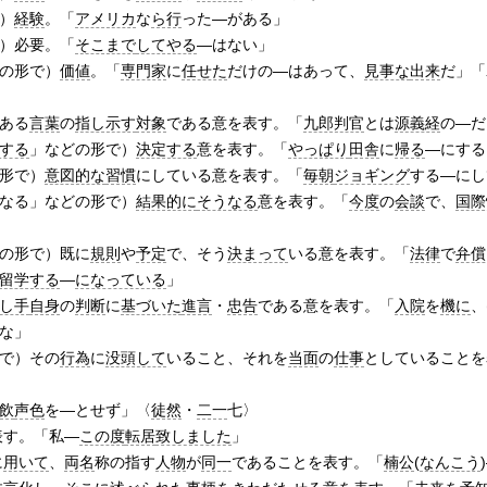
）
経験
。「
アメリカ
な
ら行
った―がある」
）必要。「
そこまで
してやる
―はない」
の形で）
価値
。「
専門家
に
任せた
だけの―はあって、
見事な
出来
だ」「
ある
言葉
の
指し示す
対象
である意を表す。「
九郎判官
とは
源義経
の―だ
する
」などの形で）
決定する
意を表す。「
やっぱり
田舎
に
帰る
―にする
形で）
意図的な
習慣
にしている意を表す。「
毎朝
ジョギング
する―にし
なる」などの形で）
結果的に
そうなる
意を表す。「
今度
の
会談
で、
国際
の形で）既に
規則
や
予定
で、そう
決まって
いる意を表す。「
法律
で
弁償
留学する
―
になっている
」
し手
自身
の
判断
に
基づいた
進言
・
忠告
である意を表す。「
入院
を
機に
、
な」
で）その
行為
に
没頭して
いること、それを
当面
の
仕事
としていることを
飲
声色
を―とせず」〈
徒然
・
二一
七〉
表す。「私―
この度
転居
致しました
」
に
用いて
、
両名
称の指す
人物
が
同一
であることを表す。「
楠公
(
なんこう