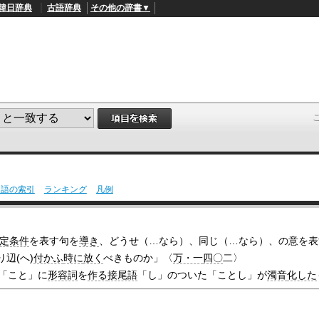
韓日辞典
古語辞典
その他の辞書▼
用語の索引
ランキング
凡例
L
/
o
a
d
定条件
を表す句を
導き
、どうせ（…なら）、同じ（…なら）、の意を表
e
d
辺(へ)
付かふ
時に
放く
べきものか」〈
万・一
四〇
二〉
:
「こと」に
形容詞
を
作る
接尾語
「し」のついた「ことし」が
濁音
化した
4
1
.
2
1