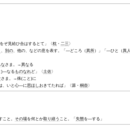
をぞ見給ひ合はするとて」〈
枕
・
二三
〉
り
、
別の
、他の、などの意を表す。「―どころ（
異所
）」「―ひと（
異
ちな
さま。→
異な
る
)―なる
ものなれ
ど」〈
土佐
〉
な
さま。→殊(こと)に
は、いと心―に
思ほし
おきてたれば」〈源・
桐壺
〉
すこと。
その場
を何とか
取り繕う
こと。「
失態
を―する」