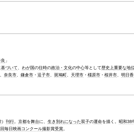
奈良
」
に
基づいて
、
わが国
の
往時
の
政治・文化
の
中心
等として
歴史上
重要な
地
、
奈良市
、
鎌倉市
・
逗子市
、
斑鳩町
、
天理市
・
橿原市
・
桜井市
、
明日香
2
）
刊行
。
京都
を
舞台
に、
生き別れ
になった
双子
の
運命
を描く。
昭和38
8回
毎日映画コンクール
撮影
賞
受賞
。