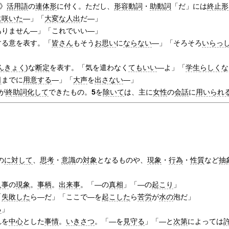
%
》
活用語
の
連体形
に付く。ただし、
形容動詞
・
助動詞
「だ」には
終止形
に
咲いた
―」「
大変な
人出
だ―」
ありません―」「これでいい―」
する意を表す。「
皆さん
もそう
お思い
に
ならない
―」「そろそろ
いらっ
んきょく
)な
断定
を表す。「気を遣わなく
てもいい
―よ」「
学生
らしくな
日
までに
用意する
―」「
大声
を
出さない
―」
が
終助詞
化して
できたもの。
5
を
除いて
は、主に
女性
の
会話
に
用いられ
の
に対して
、
思考
・
意識
の
対象
となるものや、
現象
・
行為
・
性質
など
抽
人事
の
現象
。
事柄
。
出来事
。「―の
真相
」「―の
起こり
」
「
失敗した
ら―だ」「ここで―を
起こした
ら
苦労
が
水の
泡だ」
る
」
れを
中心
とした
事情
。
いきさつ
。「―を
見守る
」「―と
次第
によっては