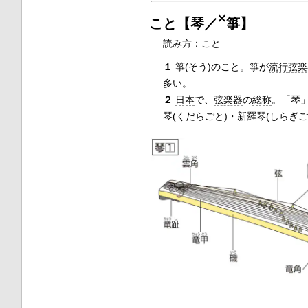
×
こと【琴／
箏】
読み方：こと
１
箏(そう)のこと。箏が
流行
弦楽
多い。
２
日本
で、
弦楽器
の
総称
。「琴
琴
(
くだらごと
)・
新羅琴
(
しらぎ