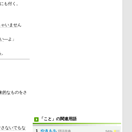
にも付く。
しゃいませ
ん
い
―よ」
る
。
象的な
ものをさ
「こと」の関連用語
許さない
でもな
1
やきもち
隠語辞典
|
|
|
|
|
56%