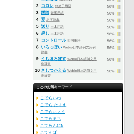
2
コロレ
お菓子用語
|
|
|
|
|
56%
3
蹉跌
競馬用語
|
|
|
|
|
56%
4
琴
名字辞典
|
|
|
|
|
56%
5
送り
土木用語
|
|
|
|
|
56%
6
起し
土木用語
|
|
|
|
|
56%
7
コントロール
照明用語
|
|
|
|
|
56%
8
いろっぽい
Weblio日本語例文用例
|
|
|
|
|
56%
辞書
9
うちほろぼす
Weblio日本語例文用
|
|
|
|
|
56%
例辞書
10
さしつかえる
Weblio日本語例文用
|
|
|
|
|
56%
例辞書
ことのお隣キーワード
こでらいね
こでら たまえ
こでらちょう
こでらまち
こでらんに5
こでんぱ