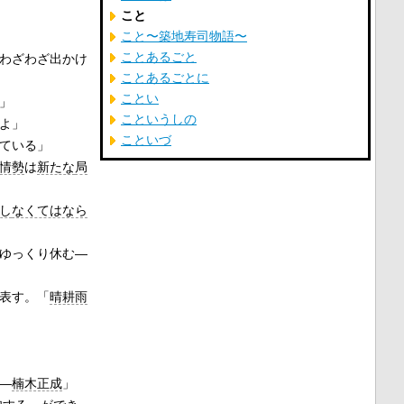
こと
こと〜築地寿司物語〜
ことあるごと
わざわざ出かけ
ことあるごとに
ことい
」
こというしの
よ」
こといづ
ている」
情勢
は
新たな
局
し
なくてはなら
ゆっくり休む―
表す。「
晴耕雨
)―
楠木正成
」