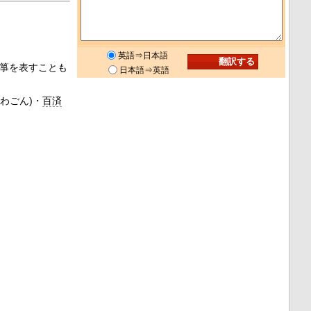
英語⇒日本語
箏を表すことも
日本語⇒英語
(わごん)・
百済