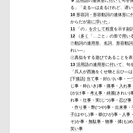
９
活用語
の
連体形
に
付いて
句を
る」「走る―は走るけれど、遅い
10
形容詞・形容動詞
の
連体形
に
からだが
宙に浮いた
」
11
「の」
を介して
程度
を示す
副
12
（
多く
「…ごと」の形で
用い
㋐
動詞
の
連用形
、
名詞
、
形容動詞
れい―」
㋑
真似
をする
遊び
であることを表
13
活用語
の
連用形
に
付いて
、句
「呉人が
西施
をくせ物と云ひ―は
[下
接語
]
当て事
・好(い)い事・
一
じ事・粋(いき)事・
痛事
・
入れ事
(か)け事・
考え事
・
綺麗
(きれい)
れ事・
仕事
・実(じつ)事・
忍び事
・
作り事
・艶(つや)事・
出来事
・
子
(はやし)事・僻(ひが)事・
人事
そ)か事・
無駄事
・
物事
・揉(も)
笑い事