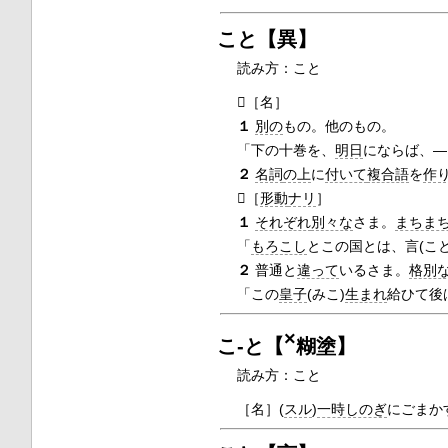
こと【異】
読み方：こと

［名］
１
別の
もの。他のもの。
「下の十巻を、
明日
にならば、―
２
名詞
の上
に
付いて
複合語
を
作

［
形動
ナリ
］
１
それぞれ
別々な
さま。
まちま
「
もろこし
とこの国とは、言(こと
２
普通と
違って
いるさま。
格別
「この
皇子
(みこ)
生まれ
給ひて後
×
こ‐と【
糊塗】
読み方：こと
［名］
(
スル
)
一時しのぎ
にごまか