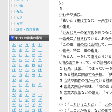
い
」
生物
＋
５
食品
＋
㋐行
事や
儀式
。
人名
＋
「夜いたう
更けて
なむ、―
果て
け
方言
＋
㋑
生命
。
辞書・百科事典
＋
「
いみじき
―の
閉ぢめ
を見つるに
㋒
言外
に
了解され
ている、ある
事
すべての辞書の索引
「この僧、
彼の
女に
合宿し
て、―
あ
い
う
え
お
か
き
く
け
こ
㋓
食事
。特に、僧の
夜食
。
さ
し
す
せ
そ
「ある人、―をして
贈り
たりける
た
ち
つ
て
と

他の語句
をうけて、その
語句
の
な
に
ぬ
ね
の
１
行為
。
仕業
。「つまらない―
は
ひ
ふ
へ
ほ
２
ある
対象
に
関連する事柄
。「
ま
み
む
め
も
や
ゆ
よ
３
心情
や
動作
の
向かって
いる
対
ら
り
る
れ
ろ
４
言葉の内容
や意味。「君の言
わ
を
ん
５
文章
の
段落
などの
題目
。「イ
が
ぎ
ぐ
げ
ご
６
ざ
じ
ず
ぜ
ぞ
㋐（「…
ということだ
」「…
との
だ
ぢ
づ
で
ど
ば
び
ぶ
べ
ぼ
㋑（「…
ことがある
」などの形で