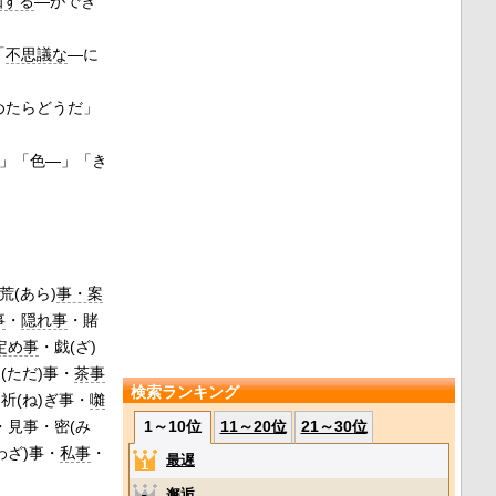
知する
―ができ
「
不思議な
―に
めたらどうだ」
」「色―」「き
荒(あら)
事・案
事
・
隠れ事
・賭
定め事
・戯(ざ)
(ただ)事・
茶事
検索ランキング
祈(ね)ぎ事・
囃
事・見事・密(み
1～10位
11～20位
21～30位
わざ)事・
私事
・
最遅
邂逅