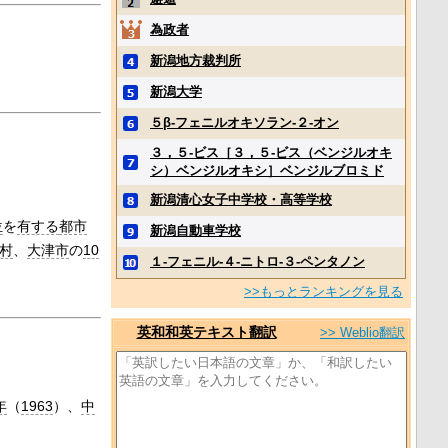
為政者
新潟地方裁判所
新潟大学
５β‐フェニルオキソラン‐２‐オン
３，５‐ビス［３，５‐ビス（ベンジルオキ
シ）ベンジルオキシ］ベンジルブロミド
新潟清心女子中学校・高等学校
位
を
有する
都市
新潟自動車学校
村
、
大津市
の
10
１‐フェニル‐４‐ニトロ‐３‐ペンタノン
>>もっとランキングを見る
英和和英テキスト翻訳
>> Weblio翻訳
年
（
1963
）、
中