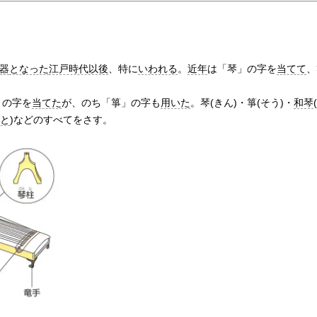
器
となった
江戸時代以後
、特に
いわれる
。
近年
は「琴」の字を
当てて
、
」の字を
当てた
が、のち「箏」の字も
用いた
。琴(きん)・箏(そう)・
和琴
ごと
)などのすべてをさす。