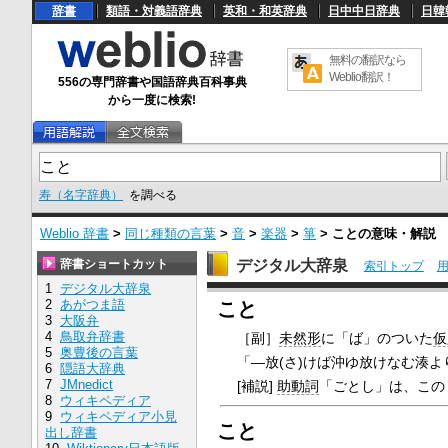
辞書
類語・対義語辞典
英和・和英辞典
日中中日辞典
日韓
無料の翻訳なら
Weblio翻訳！
556の専門辞書や国語辞典百科事典
から一度に検索!
寿（名字辞典）
を調べる
Weblio 辞書
>
同じ種類の言葉
>
音
>
楽器
>
箏
>
こと
の意味・解説
辞書ショートカット
デジタル大辞泉
索引トップ
1
デジタル大辞泉
U
2
あがつま語
こと
n
3
大阪弁
m
4
鳥取弁辞書
［副］
未然形
に「ば」のついた
仮
u
5
奥豊後の言葉
t
「―放(さ)けば沖ゆ放けなむ湊より
e
6
隠語大辞典
7
JMnedict
[補説]
助動詞
「ごとし」は、この
8
ウィキペディア
9
ウィキペディア小見
こと
出し辞書