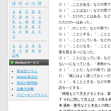
ぱ
ぴ
ぷ
ぺ
ぽ
㋒（「…
ことがある
」などの形で
㋓（「…
ことはな
い」などの形で
Ａ
Ｂ
Ｃ
Ｄ
Ｅ
㋔（「…だけのことはある」など
Ｆ
Ｇ
Ｈ
Ｉ
Ｊ
Ｋ
Ｌ
Ｍ
Ｎ
Ｏ
ただけの―はあった」
Ｐ
Ｑ
Ｒ
Ｓ
Ｔ
㋕（「…のことだ」などの形で）
Ｕ
Ｖ
Ｗ
Ｘ
Ｙ
㋖（「…ことにする」「…
ことと
Ｚ
㋗（「…ことにしている」などの
１
２
３
４
５
㋘（「…ことになる」「…ことと
６
７
８
９
０
面
を
迎え
る―
になった
」
記号
㋙（「…こと
になっている
」など
Weblioのサービス
ない
―
になっている
」「
来秋
から
㋚（「…ことだ」などの形で）
話
英会話コラム
だ」「
彼に
はよく
謝って
おく―だ
Weblio英会話
㋛（「…を
こととする
」などの形
英語の質問箱
読
を―とする」
語彙力診断
「銭
積もり
て
尽き
ざるときは、
宴
スピーキングテスト
７
それ
に関して
言えば
、の意を
８
通称
・
雅号
などと
本名
との間