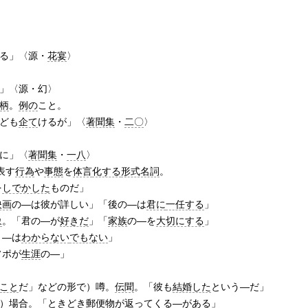
る」〈源・
花宴
〉
」〈源・幻〉
柄
。
例の
こと。
ども
企て
けるが」〈
著聞集
・
二〇
〉
に」〈
著聞集
・
一八
〉
表す
行為
や
事態
を
体言
化する
形式名詞
。
を
しでかした
ものだ」
映画
の―は彼が詳しい」「後の―は
君に
一任する
」
象
。「君の―が
好きだ
」「
家族
の―を
大切にする
」
う―は
わからない
でもない
」
ソポが
生涯
の―」
こと
だ」などの形で）噂。
伝聞
。「彼も
結婚した
という―だ」
）
場合
。「ときどき
郵便物
が
返って
くる―がある」