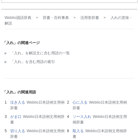
Weblio国語辞典
>
辞書・百科事典
>
活用形辞書
>
入れ
の意味・
解説
「入れ」の関連ページ
「入れ」を解説文に含む用語の一覧
「入れ」を含む用語の索引
「入れ」の関連用語
泣き入る
Weblio日本語例文用例
心に入る
Weblio日本語例文用例
辞書
辞書
がま口
Weblio日本語例文用例辞
ソース入れ
Weblio日本語例文用
書
例辞書
切り入る
Weblio日本語例文用例
取入る
Weblio日本語例文用例辞
辞書
書