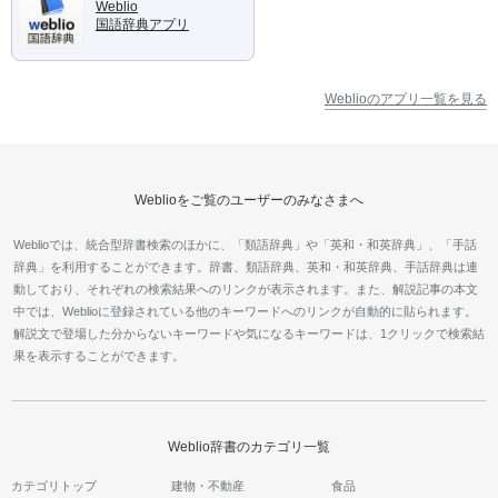
Weblio
国語辞典アプリ
Weblioのアプリ一覧を見る
Weblioをご覧のユーザーのみなさまへ
Weblioでは、統合型辞書検索のほかに、「類語辞典」や「英和・和英辞典」、「手話
辞典」を利用することができます。辞書、類語辞典、英和・和英辞典、手話辞典は連
動しており、それぞれの検索結果へのリンクが表示されます。また、解説記事の本文
中では、Weblioに登録されている他のキーワードへのリンクが自動的に貼られます。
解説文で登場した分からないキーワードや気になるキーワードは、1クリックで検索結
果を表示することができます。
Weblio辞書のカテゴリ一覧
カテゴリトップ
建物・不動産
食品