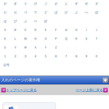
が
ぎ
ぐ
げ
ご
ざ
じ
ず
ぜ
ぞ
だ
ぢ
づ
で
ど
ば
び
ぶ
べ
ぼ
ぱ
ぴ
ぷ
ぺ
ぽ
Ａ
Ｂ
Ｃ
Ｄ
Ｅ
Ｆ
Ｇ
Ｈ
Ｉ
Ｊ
Ｋ
Ｌ
Ｍ
Ｎ
Ｏ
Ｐ
Ｑ
Ｒ
Ｓ
Ｔ
Ｕ
Ｖ
Ｗ
Ｘ
Ｙ
Ｚ
１
２
３
４
５
６
７
８
９
０
記号
入れのページの著作権
トップページに戻る
ページ上部に戻る