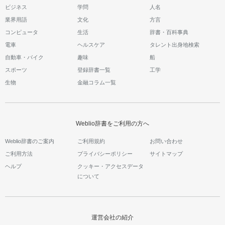
ビジネス
学問
人名
業界用語
文化
方言
コンピュータ
生活
辞書・百科事典
電車
ヘルスケア
タレント出身地検索
自動車・バイク
趣味
船
スポーツ
登録辞書一覧
工学
生物
金融コラム一覧
Weblio辞書をご利用の方へ
Weblio辞書のご案内
ご利用規約
お問い合わせ
ご利用方法
プライバシーポリシー
サイトマップ
ヘルプ
クッキー・アクセスデータ
について
運営会社の紹介