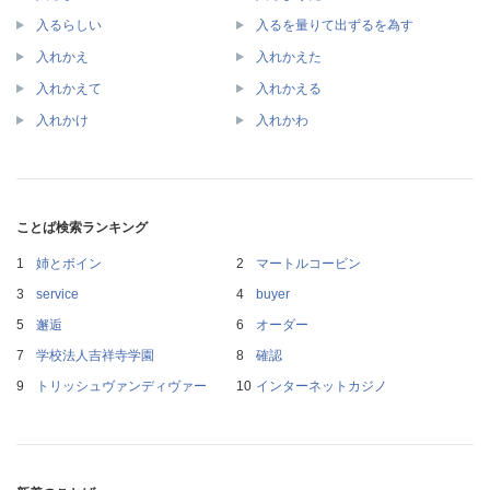
入るらしい
入るを量りて出ずるを為す
入れかえ
入れかえた
入れかえて
入れかえる
入れかけ
入れかわ
ことば検索ランキング
姉とボイン
マートルコービン
service
buyer
邂逅
オーダー
学校法人吉祥寺学園
確認
トリッシュヴァンディヴァー
インターネットカジノ