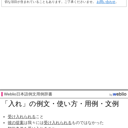
切な項目が含まれていることもあります。ご了承くださいませ。
お問い合わせ
。
Weblio日本語例文用例辞書
「入れ」の例文・使い方・用例・文例
受け入れられる
こと
彼の
提案
は我々には
受け入れられる
ものではなかった