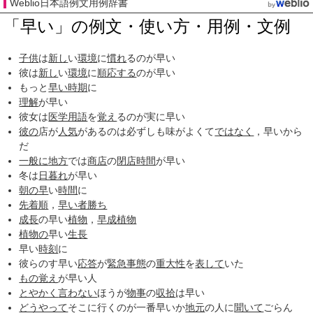
Weblio日本語例文用例辞書
「早い」の例文・使い方・用例・文例
子供
は
新し
い
環境
に
慣れ
るのが早い
彼は
新し
い
環境
に
順応する
のが早い
もっと
早い時期
に
理解
が早い
彼女は
医学用語
を
覚え
るのが実に早い
彼の
店が
人気
があるのは必ずしも味がよくて
ではなく
，早いから
だ
一般に
地方
では
商店
の
閉店時間
が早い
冬は
日暮れ
が早い
朝の早
い
時間
に
先着順
，
早い者勝ち
成長
の早い
植物
，
早成
植物
植物の
早い
生長
早い
時刻
に
彼らのす早い
応答
が
緊急事態
の
重大性
を
表して
いた
もの覚え
が早い人
とやかく
言わない
ほうが
物事
の
収拾
は早い
どうやって
そこに行くのが一番早いか
地元
の人に
聞いて
ごらん