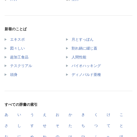
新着のことば
エキスポ
月とすっぽん
図々しい
割れ鍋に綴じ蓋
超加工食品
人間性能
テスクリアル
バイオハッキング
頭身
ディノバルド亜種
すべての辞書の索引
あ
い
う
え
お
か
き
く
け
こ
さ
し
す
せ
そ
た
ち
つ
て
と
な
に
ぬ
ね
の
は
ひ
ふ
へ
ほ