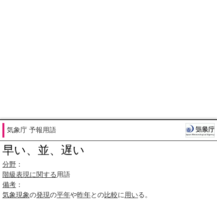
気象庁 予報用語
早い、並、遅い
分野
：
階級表現
に関する
用語
備考
：
気象現象
の
発現
の
平年
や
昨年
との
比較
に
用い
る。