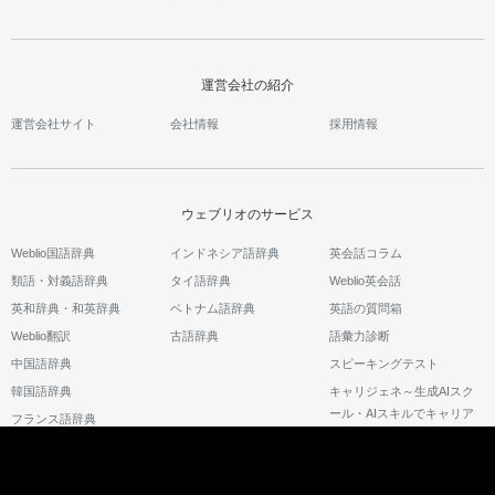
運営会社の紹介
運営会社サイト
会社情報
採用情報
ウェブリオのサービス
Weblio国語辞典
インドネシア語辞典
英会話コラム
類語・対義語辞典
タイ語辞典
Weblio英会話
英和辞典・和英辞典
ベトナム語辞典
英語の質問箱
Weblio翻訳
古語辞典
語彙力診断
中国語辞典
スピーキングテスト
韓国語辞典
キャリジェネ～生成AIスク
ール・AIスキルでキャリア
フランス語辞典
アップ～