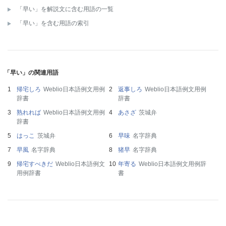
「早い」を解説文に含む用語の一覧
「早い」を含む用語の索引
「早い」の関連用語
帰宅しろ
Weblio日本語例文用例
返事しろ
Weblio日本語例文用例
辞書
辞書
熟れれば
Weblio日本語例文用例
あさざ
茨城弁
辞書
はっこ
茨城弁
早味
名字辞典
早風
名字辞典
猪早
名字辞典
帰宅すべきだ
Weblio日本語例文
年寄る
Weblio日本語例文用例辞
用例辞書
書