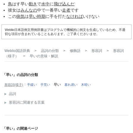
鳥
はす早い
動き
で
水中
に
飛び込んだ
彼女は
みんなの
中で一番早い
走者
です
この
病気
は
早い時期
に手を打た
なければ
いけない
Weblio日本語例文用例辞書はプログラムで機械的に例文を生成しているため、不適
切な項目が含まれていることもあります。ご了承くださいませ。
Weblio国語辞典
>
品詞の分類
>
修飾語
>
形容詞
>
形容詞
（様子）
>
早い
の意味・解説
「早い」の品詞の分類
早い
形容詞(様子)
手緩い
手荒い
暮れ易い
木暗い
品詞
形容詞に関連する言葉
「早い」の関連ページ