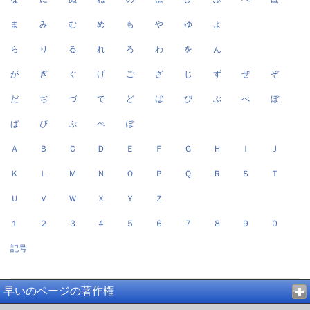
ま
み
む
め
も
や
ゆ
よ
ら
り
る
れ
ろ
わ
を
ん
が
ぎ
ぐ
げ
ご
ざ
じ
ず
ぜ
ぞ
だ
ぢ
づ
で
ど
ば
び
ぶ
べ
ぼ
ぱ
ぴ
ぷ
ぺ
ぽ
Ａ
Ｂ
Ｃ
Ｄ
Ｅ
Ｆ
Ｇ
Ｈ
Ｉ
Ｊ
Ｋ
Ｌ
Ｍ
Ｎ
Ｏ
Ｐ
Ｑ
Ｒ
Ｓ
Ｔ
Ｕ
Ｖ
Ｗ
Ｘ
Ｙ
Ｚ
１
２
３
４
５
６
７
８
９
０
記号
早いのページの著作権