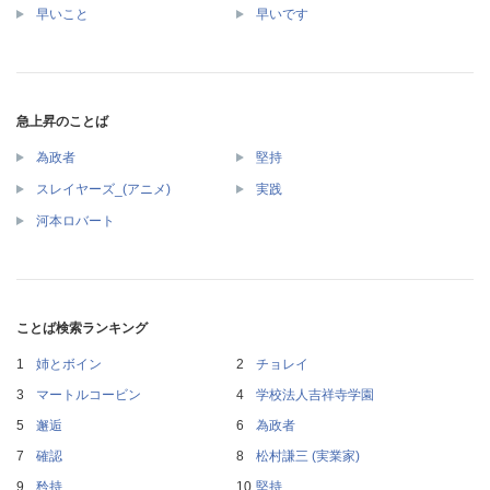
早いこと
早いです
急上昇のことば
為政者
堅持
スレイヤーズ_(アニメ)
実践
河本ロバート
ことば検索ランキング
姉とボイン
チョレイ
マートルコービン
学校法人吉祥寺学園
邂逅
為政者
確認
松村謙三 (実業家)
矜持
堅持