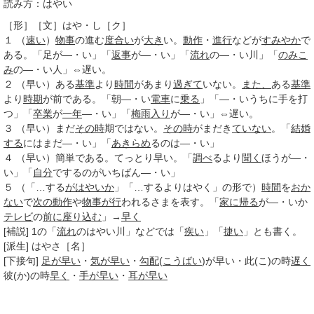
読み方：はやい
［形］
［文］はや・し
［ク］
１
（
速い
）
物事
の進む
度合い
が
大き
い。
動作
・
進行
などが
すみやか
で
ある。「足が―・い」「
返事
が―・い」「
流れ
の―・い川」「
のみこ
み
の―・い人」⇔遅い。
２
（早い）ある
基準
より
時間
があまり
過ぎて
いない。
また、
ある
基準
より
時期
が前である。「朝―・い
電車
に
乗る
」「―・いうちに手を打
つ」「
卒業
が
一年
―・い」「
梅雨入り
が―・い」⇔遅い。
３
（早い）まだ
その時
期ではない。
その時
がまだき
ていない
。「
結婚
する
にはまだ―・い」「
あきらめ
るのは―・い」
４
（早い）簡単である。てっとり早い。「
調べ
るより
聞く
ほうが―・
い」「
自分
でするのがいちばん―・い」
５
（「…する
がはやいか
」「…するよりはやく」の形で）
時間
を
おか
ない
で
次の
動作
や
物事
が行
われるさまを表す。「
家に帰る
が―・いか
テレビ
の
前に
座り込む
」→
早く
[補説]
1
の「
流れ
のはやい川」などでは「
疾い
」「
捷い
」とも書く。
[派生]
はやさ
［名］
[下接句]
足が早い
・
気が早い
・
勾配
(
こうばい
)が早い・此(こ)の時
遅く
彼(か)の時
早く
・
手が早い
・
耳が早い