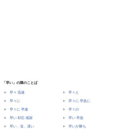
「早い」の隣のことば
早々 迅速
早々と
早々に
早々に 早急に
早々に 早速
早々の
早い 対応 感謝
早い 早急
早い、並、遅い
早いが勝ち