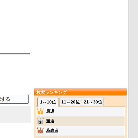
検索ランキング
1～10位
11～20位
21～30位
最遅
邂逅
為政者