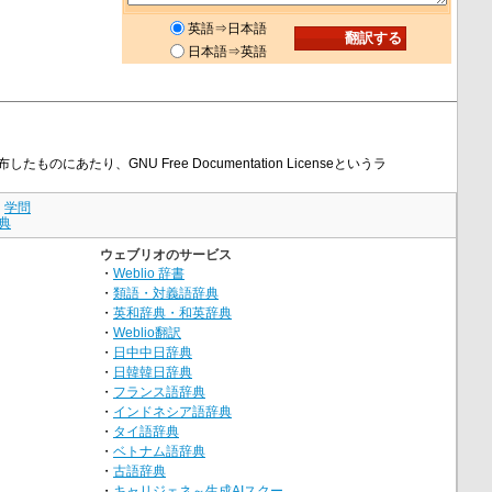
英語⇒日本語
日本語⇒英語
ものにあたり、GNU Free Documentation Licenseというラ
｜
学問
典
ウェブリオのサービス
・
Weblio 辞書
・
類語・対義語辞典
・
英和辞典・和英辞典
・
Weblio翻訳
・
日中中日辞典
・
日韓韓日辞典
・
フランス語辞典
・
インドネシア語辞典
・
タイ語辞典
・
ベトナム語辞典
・
古語辞典
・
キャリジェネ～生成AIスクー