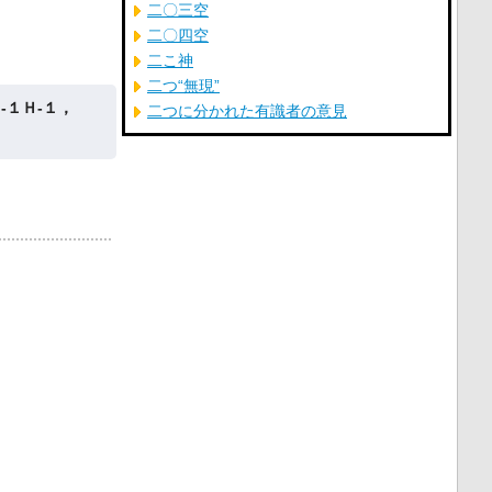
二〇三空
二〇四空
二こ神
二つ“無現”
‐１Ｈ‐１，
二つに分かれた有識者の意見