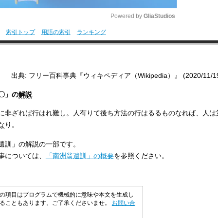
Powered by 
GliaStudios
索引トップ
用語の索引
ランキング
M
u
t
出典: フリー百科事典『ウィキペディア（Wikipedia）』 (2020/11/19 0
e
〇」の
解説
に非ざれ
ば行
はれ
難し
。人
有り
て後ち
方法
の行はるる
ものなれ
ば、人は
な
り。
遺訓」の解説の一部です。
事については、
「南洲翁遺訓」の概要
を参照ください。
の項目はプログラムで機械的に意味や本文を生成し
いることもあります。ご了承くださいませ。
お問い合