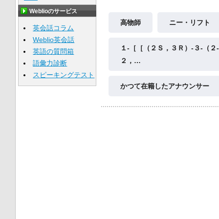
Weblioのサービス
高物師
ニー・リフト
英会話コラム
Weblio英会話
１‐［［（２Ｓ，３Ｒ）‐３‐（２
英語の質問箱
２，…
語彙力診断
スピーキングテスト
かつて在籍したアナウンサー