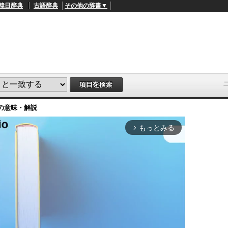
韓日辞典
古語辞典
その他の辞書▼
の意味・解説
もっとみる
arrow_forward_ios