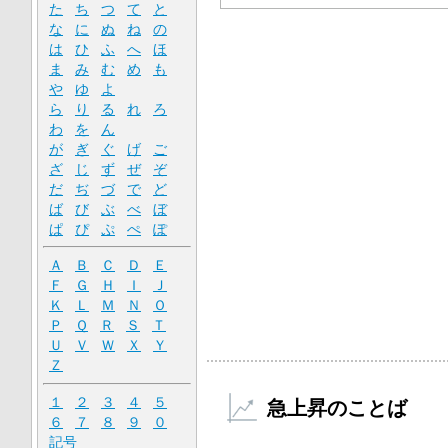
た
ち
つ
て
と
な
に
ぬ
ね
の
は
ひ
ふ
へ
ほ
ま
み
む
め
も
や
ゆ
よ
ら
り
る
れ
ろ
わ
を
ん
が
ぎ
ぐ
げ
ご
ざ
じ
ず
ぜ
ぞ
だ
ぢ
づ
で
ど
ば
び
ぶ
べ
ぼ
ぱ
ぴ
ぷ
ぺ
ぽ
Ａ
Ｂ
Ｃ
Ｄ
Ｅ
Ｆ
Ｇ
Ｈ
Ｉ
Ｊ
Ｋ
Ｌ
Ｍ
Ｎ
Ｏ
Ｐ
Ｑ
Ｒ
Ｓ
Ｔ
Ｕ
Ｖ
Ｗ
Ｘ
Ｙ
Ｚ
１
２
３
４
５
急上昇のことば
６
７
８
９
０
記号