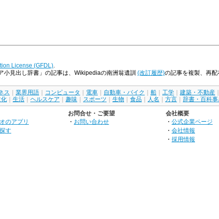
ion License (GFDL)
.
見出し辞書」の記事は、Wikipediaの南洲翁遺訓
(改訂履歴)
の記事を複製、再配布した
ネス
｜
業界用語
｜
コンピュータ
｜
電車
｜
自動車・バイク
｜
船
｜
工学
｜
建築・不動産
文化
｜
生活
｜
ヘルスケア
｜
趣味
｜
スポーツ
｜
生物
｜
食品
｜
人名
｜
方言
｜
辞書・百科事
お問合せ・ご要望
会社概要
オのアプリ
・
お問い合わせ
・
公式企業ページ
探す
・
会社情報
・
採用情報