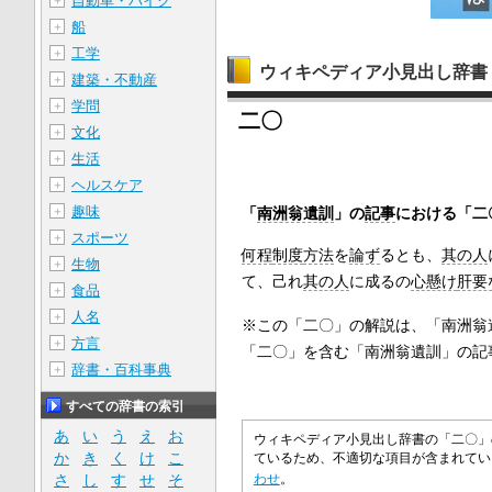
自動車・バイク
＋
船
＋
工学
＋
ウィキペディア小見出し辞書
建築・不動産
＋
学問
＋
二〇
文化
＋
生活
＋
ヘルスケア
＋
趣味
「
南洲翁遺訓
」の
記事
における「二
＋
スポーツ
＋
何程
制度
方法
を
論ず
るとも、
其の人
生物
＋
て、己れ
其の人
に成るの
心懸け
肝要
食品
＋
人名
＋
※この「二〇」の解説は、「南洲翁
方言
＋
「二〇」を含む「南洲翁遺訓」の記
辞書・百科事典
＋
すべての辞書の索引
あ
い
う
え
お
ウィキペディア小見出し辞書の「二〇」
か
き
く
け
こ
ているため、不適切な項目が含まれて
さ
し
す
せ
そ
わせ
。