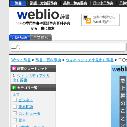
辞書
類語・対義語辞典
英和・和英辞典
日中中日辞典
日韓
無料の翻訳なら
Weblio翻訳！
556の専門辞書や国語辞典百科事典
から一度に検索!
Weblio 辞書
>
辞書・百科事典
>
ウィキペディア小見出し辞書
>
二〇
辞書ショートカット
1
ウィキペディア小見
出し辞書
カテゴリ一覧
全て
ビジネス
＋
業界用語
＋
コンピュータ
＋
電車
＋