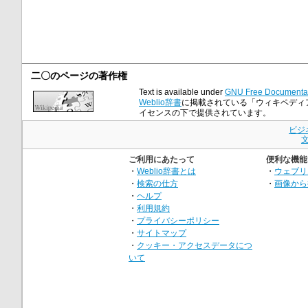
二〇のページの著作権
Text is available under
GNU Free Documentat
Weblio辞書
に掲載されている「ウィキペディア小
イセンスの下で提供されています。
ビジ
ご利用にあたって
便利な機能
・
Weblio辞書とは
・
ウェブリ
・
検索の仕方
・
画像から
・
ヘルプ
・
利用規約
・
プライバシーポリシー
・
サイトマップ
・
クッキー・アクセスデータにつ
いて