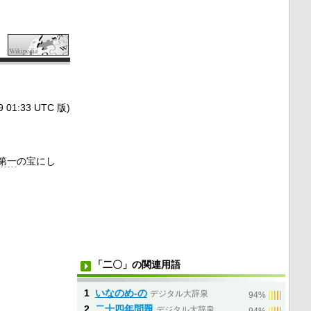
1:33 UTC 版)
第一
の宝にし
「二〇」の関連用語
1
いなのめ‐の
デジタル大辞泉
|
|
|
|
|
94%
2
二十四年問題
デジタル大辞泉
|
|
|
|
|