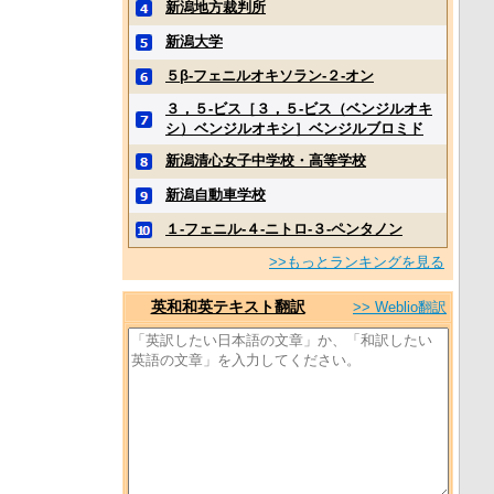
新潟地方裁判所
新潟大学
５β‐フェニルオキソラン‐２‐オン
３，５‐ビス［３，５‐ビス（ベンジルオキ
シ）ベンジルオキシ］ベンジルブロミド
新潟清心女子中学校・高等学校
新潟自動車学校
１‐フェニル‐４‐ニトロ‐３‐ペンタノン
>>もっとランキングを見る
英和和英テキスト翻訳
>> Weblio翻訳