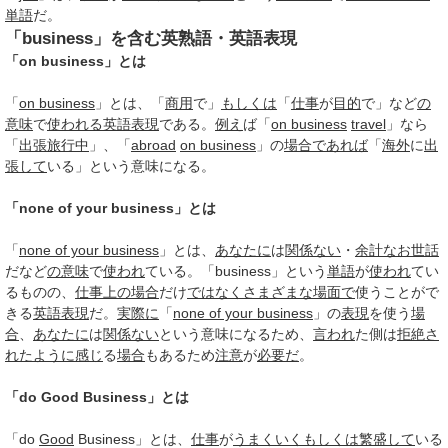
単語
だ。
「business」を含む英熟語・英語表現
「on business」とは
「
on business
」とは、「
商用
で」
もしくは
「
仕事
が
目的
で」など
の
意味
で
使われる
英語表現
である。
例え
ば「
on business
travel
」なら
「
出張
旅行中
」、「
abroad
on business
」の
場合
であれば
「
海外
に
出
張して
いる」という意味になる。
「none of your business」とは
「
none of your business
」とは、
あなたに
は
関係ない
・
余計なお世話
だなど
の意味
で
使われ
ている。「business」という
単語
が
使われ
てい
るものの、
仕事
上の
場合
だけ
ではなく
さまざまな
場面で
使うことがで
きる
英語表現
だ。
実際に
「
none of your business
」の
表現
を使う
場
合
、
あなたに
は
関係ない
という意味になるため、
言われ
た側は
拒絶さ
れ
たように
感じ
る
場合
もあるため
注意
が
必要だ
。
「do Good Business」とは
「do
Good
Business」とは、
仕事
が
うまくいく
もしくは
繁盛して
いる