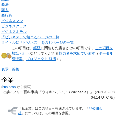
商法
商人
商行為
ビジネスマン
ビジネスクラス
ビジネスホテル
「ビジネス」で始まるページの一覧
タイトルに「ビジネス」を含むページの一覧
この項目は、
経済
に関連した
書きかけの項目
です。
この項目を
加筆・訂正
などしてくださる
協力者を求めています
（
ポータル
経済学
、
プロジェクト 経済
）。
表示
編集
企業
(
business
から転送)
出典: フリー百科事典『ウィキペディア（Wikipedia）』 (2026/02/08
04:14 UTC 版)
「
私企業
」はこの項目へ転送されています。「
非公開会
社
」については、その項目を参照。