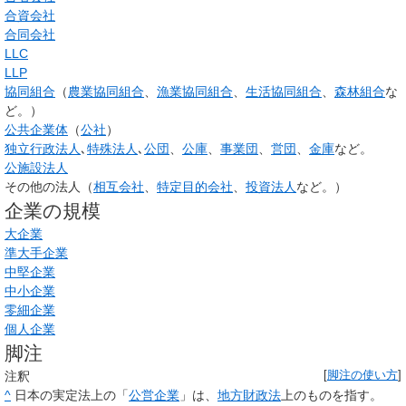
合資会社
合同会社
LLC
LLP
協同組合
（
農業協同組合
、
漁業協同組合
、
生活協同組合
、
森林組合
な
ど。）
公共企業体
（
公社
）
独立行政法人
､
特殊法人
､
公団
、
公庫
、
事業団
、
営団
、
金庫
など。
公施設法人
その他の法人（
相互会社
、
特定目的会社
、
投資法人
など。）
企業の規模
大企業
準大手企業
中堅企業
中小企業
零細企業
個人企業
脚注
注釈
[
脚注の使い方
]
^
日本の実定法上の「
公営企業
」は、
地方財政法
上のものを指す。