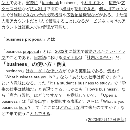
ント
である。
実際に
「
facebook
business」を
利用する
と、
広告
や
ア
クセス
分析
など
法人
利用
で役立つ
機能
が
活用できる
。
個人用
アカウン
ト
では
利用
できない
予約
投稿
機能
や
広告
配信
機能など
がある。また
個
人用
アカウント
だと
1人
で
管理する
ことになるが、
ビジネス
向けの
ア
カウント
は
複数人
での
管理
が
可能だ
。
「business proposal」とは
「business
proposal
」とは、
2022年
に
韓国
で
放送され
た
テレビドラ
マ
のことである。
日本語
における
タイトル
は「
社内お見合い
」だ。
「business」の使い方・例文
「business」は
さまざまな使い方
ができる
英単語
である。
例え
ば
「What business
are you
in？」なら「あなたの
仕事
は何ですか？」
という意味になる。また「
It’s
a
student
's business
to
study
」で「
学
生
の
仕事
は
勉強
だ」と
表現できる
。ほかにも「How’s business?」な
ら「
商売
（
景気
）は
どうです
か？」を
意味して
いて、「
Open
a
business」は「
店を出す
」を
意味する
表現
だ。さらに「
What is
your
business
here
？」で「ここには
どのような
用で来たのですか？」な
どの形で使うこ
ともできる
。
（
2023年
2月17日
更新
）