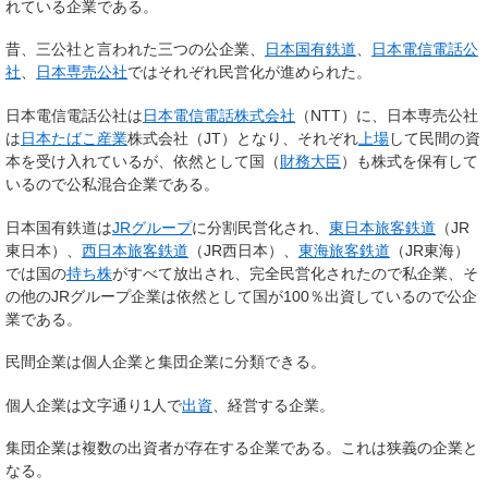
れている企業である。
昔、三公社と言われた三つの公企業、
日本国有鉄道
、
日本電信電話公
社
、
日本専売公社
ではそれぞれ民営化が進められた。
日本電信電話公社は
日本電信電話
株式会社
（NTT）に、日本専売公社
は
日本たばこ産業
株式会社（JT）となり、それぞれ
上場
して民間の資
本を受け入れているが、依然として国（
財務大臣
）も株式を保有して
いるので公私混合企業である。
日本国有鉄道は
JRグループ
に分割民営化され、
東日本旅客鉄道
（JR
東日本）、
西日本旅客鉄道
（JR西日本）、
東海旅客鉄道
（JR東海）
では国の
持ち株
がすべて放出され、完全民営化されたので私企業、そ
の他のJRグループ企業は依然として国が100％出資しているので公企
業である。
民間企業は個人企業と集団企業に分類できる。
個人企業は文字通り1人で
出資
、経営する企業。
集団企業は複数の出資者が存在する企業である。これは狭義の企業と
なる。