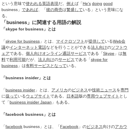
という意味で
使われる
英語表現
だ。
例え
ば「
He's
doing
good
business」
であれば
、「
彼の
商売
は
繁盛して
いる」という意味にな
る。
「business」に関連する用語の解説
「skype for business」とは
「
skype for business
」とは、
マイクロソフト
が
提供して
いる
Web会
議
や
インターネット電話
などを行うことができる
法人向け
の
ソフトウ
ェア
である。
個人向け
オンライン
通話
サービス
である「
Skype
」は
無
料
で
利用可能
だが、
法人向け
の
サービス
である「
skype for
business
」は
有料サービス
となって
いる。
「business insider」とは
「
business insider
」とは、
アメリカ
の
ビジネス
や
技術
ニュース
を
専門
に
扱って
いる
ウェブサイト
である。
日本語
版の
専用
ウェブサイト
とし
て「
business insider Japan
」もある。
「facebook business」とは
「
facebook
business」とは、「
Facebook
」の
ビジネス
向けの
アカウ