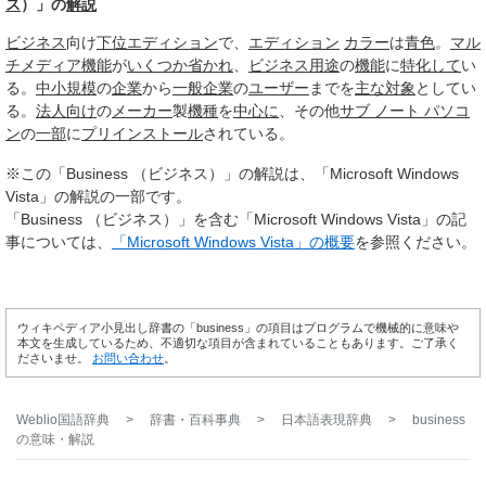
ス
）」の
解説
ビジネス
向け
下位
エディション
で、
エディション
カラー
は
青色
。
マル
チメディア機能
が
いくつか
省かれ
、
ビジネス用途
の
機能
に
特化して
い
る。
中小
規模
の
企業
から
一般企業
の
ユーザー
までを
主な
対象
としてい
る。
法人向け
の
メーカー
製
機種
を
中心に
、その他
サブ ノート パソコ
ン
の
一部
に
プリインストール
されている。
※この「Business （ビジネス）」の解説は、「Microsoft Windows
Vista」の解説の一部です。
「Business （ビジネス）」を含む「Microsoft Windows Vista」の記
事については、
「Microsoft Windows Vista」の概要
を参照ください。
ウィキペディア小見出し辞書の「business」の項目はプログラムで機械的に意味や
本文を生成しているため、不適切な項目が含まれていることもあります。ご了承く
ださいませ。
お問い合わせ
。
Weblio国語辞典
>
辞書・百科事典
>
日本語表現辞典
>
business
の意味・解説