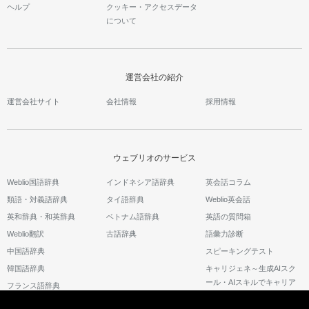
ヘルプ
クッキー・アクセスデータ
について
運営会社の紹介
運営会社サイト
会社情報
採用情報
ウェブリオのサービス
Weblio国語辞典
インドネシア語辞典
英会話コラム
類語・対義語辞典
タイ語辞典
Weblio英会話
英和辞典・和英辞典
ベトナム語辞典
英語の質問箱
Weblio翻訳
古語辞典
語彙力診断
中国語辞典
スピーキングテスト
韓国語辞典
キャリジェネ～生成AIスク
ール・AIスキルでキャリア
フランス語辞典
アップ～