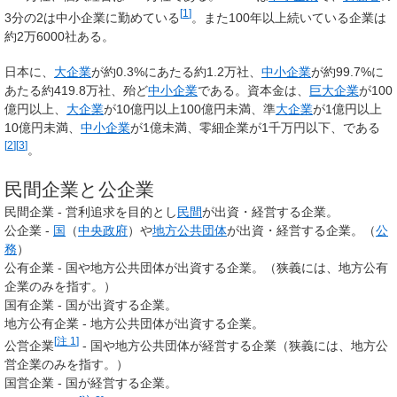
[
1
]
3分の2は中小企業に勤めている
。また100年以上続いている企業は
約2万6000社ある。
日本に、
大企業
が約0.3%にあたる約1.2万社、
中小企業
が約99.7%に
あたる約419.8万社、殆ど
中小企業
である。資本金は、
巨大企業
が100
億円以上、
大企業
が10億円以上100億円未満、準
大企業
が1億円以上
10億円未満、
中小企業
が1億未満、零細企業が1千万円以下、である
[
2
]
[
3
]
。
民間企業と公企業
民間企業 - 営利追求を目的とし
民間
が出資・経営する企業。
公企業 -
国
（
中央政府
）や
地方公共団体
が出資・経営する企業。（
公
務
）
公有企業 - 国や地方公共団体が出資する企業。（狭義には、地方公有
企業のみを指す。）
国有企業 - 国が出資する企業。
地方公有企業 - 地方公共団体が出資する企業。
[
注 1
]
公営企業
- 国や地方公共団体が経営する企業（狭義には、地方公
営企業のみを指す。）
国営企業 - 国が経営する企業。