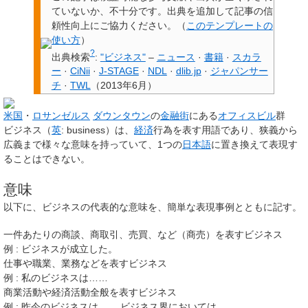
ていないか、不十分です。
出典を追加して記事の信
頼性向上にご協力ください。
（
このテンプレートの
使い方
）
?
出典検索
:
"ビジネス"
–
ニュース
·
書籍
·
スカラ
ー
·
CiNii
·
J-STAGE
·
NDL
·
dlib.jp
·
ジャパンサー
チ
·
TWL
（
2013年6月
）
米国
・
ロサンゼルス
ダウンタウン
の
金融街
にある
オフィスビル
群
ビジネス
（
英
:
business
）は、
経済
行為を表す用語であり、狭義から
広義まで様々な意味を持っていて、1つの
日本語
に置き換えて表現す
ることはできない。
意味
以下に、ビジネスの代表的な意味を、簡単な表現事例とともに記す。
一件あたりの商談、商取引、売買、など（商売）を表すビジネス
例 : ビジネスが成立した。
仕事や職業、業務などを表すビジネス
例 : 私のビジネスは……
商業活動や経済活動全般を表すビジネス
例 : 昨今のビジネスは…… ビジネス界においては……