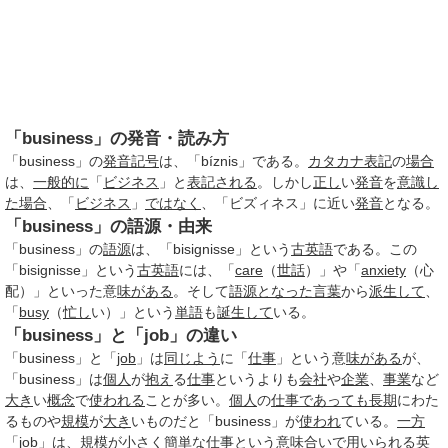
「business」の発音・読み方
「business」の
発音記号
は、「bíznis」である。
カタカナ表記
の
場合
は、
一般的に
「
ビジネス
」と
表記される
。しかし
正し
い
発音
を
意識し
た
場合
、「
ビジネス
」
ではなく
、「ビズィネス」に近い
発音
となる。
「business」の語源・由来
「business」の
語源
は、「bisignisse」という
古英語
である。この
「bisignisse」という
古英語
には、「
care
（
世話
）」や「
anxiety
（心
配）」といった意
味がある
。そして
語源
となった
言葉
から
派生して
、
「
busy
（
忙し
い）」という
単語
も
誕生して
いる。
「business」と「job」の違い
「business」と「
job
」は
同じよう
に「
仕事
」という意
味がある
が、
「business」は
個人
が
抱え
る
仕事
というよりも
会社
や
企業
、
事業
など
大き
い
概念
で
使われる
ことが多い。
個人
の
仕事
であっても
長期
にわた
るものや
規模
が
大き
いものだと「business」が
使われ
ている。
一方
「
job
」は、
規模
が
小さく
簡単な
仕事
という
意味合い
で
用いられる
英