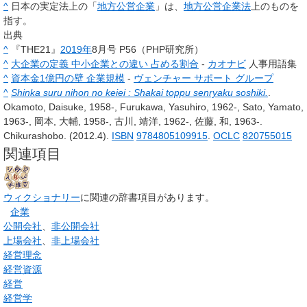
^
日本の実定法上の「
地方公営企業
」は、
地方公営企業法
上のものを
指す。
出典
^
『THE21』
2019年
8月号 P56（PHP研究所）
^
大企業の定義 中小企業との違い 占める割合
-
カオナビ
人事用語集
^
資本金1億円の壁 企業規模
-
ヴェンチャー サポート グループ
^
Shinka suru nihon no keiei : Shakai toppu senryaku soshiki.
.
Okamoto, Daisuke, 1958-, Furukawa, Yasuhiro, 1962-, Sato, Yamato,
1963-, 岡本, 大輔, 1958-, 古川, 靖洋, 1962-, 佐藤, 和, 1963-.
Chikurashobo. (2012.4).
ISBN
9784805109915
.
OCLC
820755015
関連項目
ウィクショナリー
に関連の辞書項目があります。
企業
公開会社
、
非公開会社
上場会社
、
非上場会社
経営理念
経営資源
経営
経営学