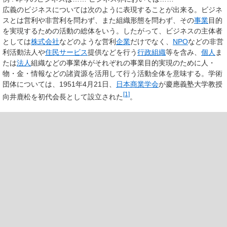
広義の
ビジネス
については次のように表現することが出来る。ビジネ
スとは営利や非営利を問わず、また組織形態を問わず、その
事業
目的
を実現するための活動の総体をいう。したがって、ビジネスの主体者
としては
株式会社
などのような営利
企業
だけでなく、
NPO
などの非営
利活動法人や
住民
サービス
提供などを行う
行政組織
等を含み、
個人
ま
たは
法人
組織などの事業体がそれぞれの事業目的実現のために人・
物・金・情報などの諸資源を活用して行う活動全体を意味する。学術
団体については、1951年4月21日、
日本商業学会
が慶應義塾大学教授
[1]
向井鹿松を初代会長として設立された
。