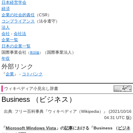
日本経営学会
経済
企業の社会的責任
（CSR）
コンプライアンス
（法令遵守）
法人
会社
-
会社法
企業一覧
日本の企業一覧
国際事業会社
（国際事業法人）
（
英語版
）
年収
外部リンク
『
企業
』 -
コトバンク
ウィキペディア小見出し辞書
Business （ビジネス）
出典: フリー百科事典『ウィキペディア（Wikipedia）』 (2021/10/16
04:31 UTC 版)
「
Microsoft Windows Vista
」の
記事
における「Business （
ビジネ