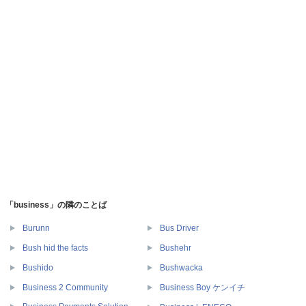
「business」の隣のことば
Burunn
Bus Driver
Bush hid the facts
Bushehr
Bushido
Bushwacka
Business 2 Community
Business Boy ケンイチ