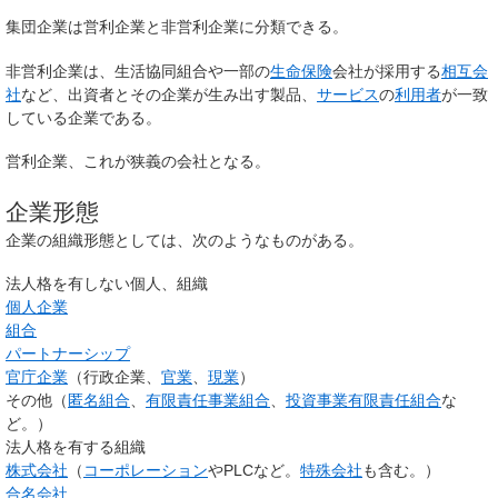
集団企業は営利企業と非営利企業に分類できる。
非営利企業は、生活協同組合や一部の
生命保険
会社が採用する
相互会
社
など、出資者とその企業が生み出す製品、
サービス
の
利用者
が一致
している企業である。
営利企業、これが狭義の会社となる。
企業形態
企業の組織形態としては、次のようなものがある。
法人格を有しない個人、組織
個人企業
組合
パートナーシップ
官庁企業
（行政企業、
官業
、
現業
）
その他（
匿名組合
、
有限責任事業組合
、
投資事業有限責任組合
な
ど。）
法人格を有する組織
株式会社
（
コーポレーション
やPLCなど。
特殊会社
も含む。）
合名会社