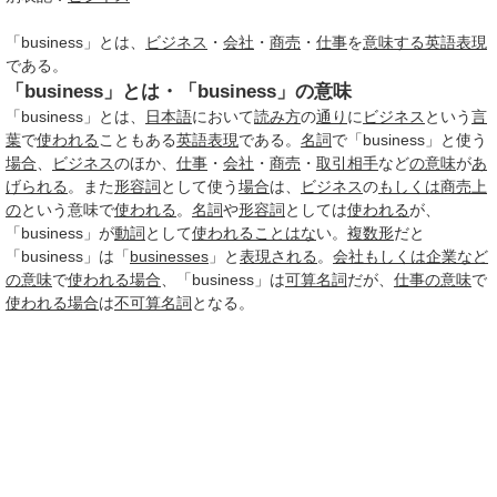
「business」とは、
ビジネス
・
会社
・
商売
・
仕事
を
意味する
英語表現
である。
「business」とは・「business」の意味
「business」とは、
日本語
において
読み方
の
通り
に
ビジネス
という
言
葉
で
使われる
こともある
英語表現
である。
名詞
で「business」と使う
場合
、
ビジネス
のほか、
仕事
・
会社
・
商売
・
取引
相手
など
の意味
が
あ
げられる
。また
形容詞
として使う
場合
は、
ビジネス
の
もしくは
商売
上
の
という意味で
使われる
。
名詞
や
形容詞
としては
使われる
が、
「business」が
動詞
として
使われる
ことはな
い。
複数形
だと
「business」は「
businesses
」と
表現される
。
会社
もしくは
企業など
の意味
で
使われる
場合
、「business」は
可算名詞
だが、
仕事
の意味
で
使われる
場合
は
不可算名詞
となる。