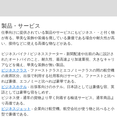
製品・サービス
仕事向けに提供されている製品やサービスにもビジネス・・と付く物
が有る。華美な装飾や装備を廃している廉価である場合や耐久性が高
い、接待などに使える高価な物などがある。
ビジネスバイク / ビジネススクーター - 新聞配達や出前の為に設計さ
れたオートバイのこと。耐久性、最高速より加速重視、大きなキャリ
アなどを備え、華美な装飾が無い製品。
ビジネスクラス
- ファーストクラスとエコノミークラスの間の航空機
の座席区分。出張で利用する社用客向けサービス。ファーストと比べ
れば廉価、エコノミーと比べれば豪華である。
ビジネスホテル
- 出張客向けのホテル。日本語としては廉価な宿、英
語としては豪華な宿をしめす。
ビジネス便 - 通常の貨物より早く到着する輸送サービス。通常商品よ
り高価である。
ビジネスジェット
- 企業向け航空機。航空会社が使う物と比べると小
型で廉価である。