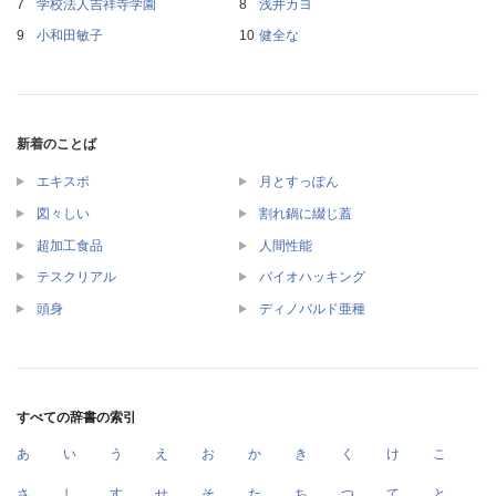
学校法人吉祥寺学園
浅井カヨ
小和田敏子
健全な
新着のことば
エキスポ
月とすっぽん
図々しい
割れ鍋に綴じ蓋
超加工食品
人間性能
テスクリアル
バイオハッキング
頭身
ディノバルド亜種
すべての辞書の索引
あ
い
う
え
お
か
き
く
け
こ
さ
し
す
せ
そ
た
ち
つ
て
と