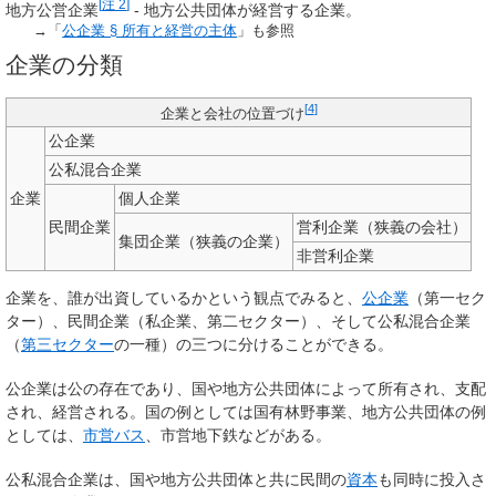
[
注 2
]
地方公営企業
- 地方公共団体が経営する企業。
→「
公企業 § 所有と経営の主体
」も参照
企業の分類
[
4
]
企業と会社の位置づけ
公企業
公私混合企業
企業
個人企業
民間企業
営利企業（狭義の会社）
集団企業（狭義の企業）
非営利企業
企業を、誰が出資しているかという観点でみると、
公企業
（第一セク
ター）、民間企業（私企業、第二セクター）、そして公私混合企業
（
第三セクター
の一種）の三つに分けることができる。
公企業は公の存在であり、国や地方公共団体によって所有され、支配
され、経営される。国の例としては国有林野事業、地方公共団体の例
としては、
市営バス
、市営地下鉄などがある。
公私混合企業は、国や地方公共団体と共に民間の
資本
も同時に投入さ