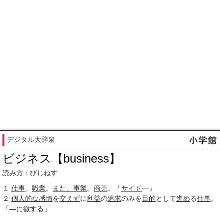
デジタル大辞泉
ビジネス【business】
読み方：びじねす
１
仕事
。
職業
。
また、
事業
。
商売
。「
サイド
―」
２
個人的な
感情
を
交えず
に
利益
の
追求
のみを
目的
として
進め
る
仕事
。
「―に
徹する
」