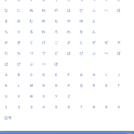
な
に
ぬ
ね
の
は
ひ
ふ
へ
ほ
ま
み
む
め
も
や
ゆ
よ
ら
り
る
れ
ろ
わ
を
ん
が
ぎ
ぐ
げ
ご
ざ
じ
ず
ぜ
ぞ
だ
ぢ
づ
で
ど
ば
び
ぶ
べ
ぼ
ぱ
ぴ
ぷ
ぺ
ぽ
Ａ
Ｂ
Ｃ
Ｄ
Ｅ
Ｆ
Ｇ
Ｈ
Ｉ
Ｊ
Ｋ
Ｌ
Ｍ
Ｎ
Ｏ
Ｐ
Ｑ
Ｒ
Ｓ
Ｔ
Ｕ
Ｖ
Ｗ
Ｘ
Ｙ
Ｚ
１
２
３
４
５
６
７
８
９
０
記号