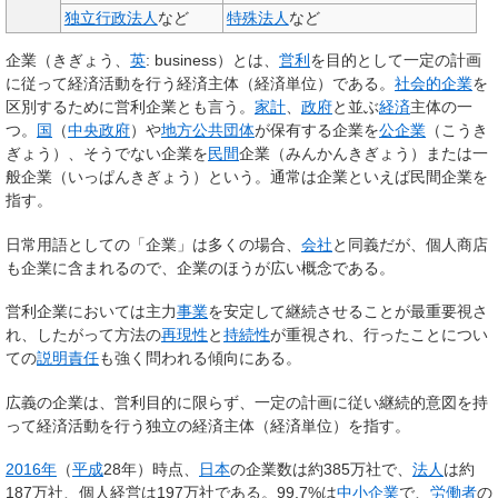
独立行政法人
など
特殊法人
など
企業
（きぎょう、
英
:
business
）とは、
営利
を目的として一定の計画
に従って経済活動を行う経済主体（経済単位）である。
社会的企業
を
区別するために
営利企業
とも言う。
家計
、
政府
と並ぶ
経済
主体の一
つ。
国
（
中央政府
）や
地方公共団体
が保有する企業を
公企業
（こうき
ぎょう）、そうでない企業を
民間
企業
（みんかんきぎょう）または
一
般企業
（いっぱんきぎょう）という。通常は企業といえば民間企業を
指す。
日常用語としての「企業」は多くの場合、
会社
と同義だが、個人商店
も企業に含まれるので、企業のほうが広い概念である。
営利企業においては主力
事業
を安定して継続させることが最重要視さ
れ、したがって方法の
再現性
と
持続性
が重視され、行ったことについ
ての
説明責任
も強く問われる傾向にある。
広義の
企業
は、営利目的に限らず、一定の計画に従い継続的意図を持
って経済活動を行う独立の経済主体（経済単位）を指す。
2016年
（
平成
28年）時点、
日本
の企業数は約385万社で、
法人
は約
187万社、個人経営は197万社である。99.7%は
中小企業
で、
労働者
の