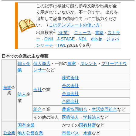
この記事は検証可能な参考文献や出典が全
く示されていないか、不十分です。
出典を
追加して記事の信頼性向上にご協力くださ
い。
（
このテンプレートの使い方
）
?
出典検索
:
"企業"
–
ニュース
·
書籍
·
スカラ
ー
·
CiNii
·
J-STAGE
·
NDL
·
dlib.jp
·
ジャパ
ンサーチ
·
TWL
(
2016年6月
)
日本での企業の主な種類
個人企
個人商店
・一部の
農家
・
タレント
・
フリーアナウ
業
ンサー
など
株式会社
合名会社
民間
企
会社
企業
業
合資会社
法人
企
業
合同会社
組合
企業
農業協同組合
・
生活協同組合
など
その他の法人
医療法人
・
学校法人
など
国有企業
かつての
国有林野
など
地方公営企業
市営バス
・
水道
など
公企業