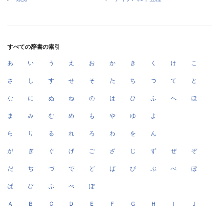
すべての辞書の索引
あ
い
う
え
お
か
き
く
け
こ
さ
し
す
せ
そ
た
ち
つ
て
と
な
に
ぬ
ね
の
は
ひ
ふ
へ
ほ
ま
み
む
め
も
や
ゆ
よ
ら
り
る
れ
ろ
わ
を
ん
が
ぎ
ぐ
げ
ご
ざ
じ
ず
ぜ
ぞ
だ
ぢ
づ
で
ど
ば
び
ぶ
べ
ぼ
ぱ
ぴ
ぷ
ぺ
ぽ
Ａ
Ｂ
Ｃ
Ｄ
Ｅ
Ｆ
Ｇ
Ｈ
Ｉ
Ｊ