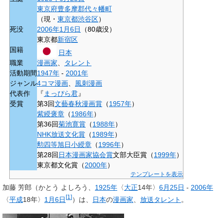
東京府
豊多摩郡
代々幡町
（現・
東京都
渋谷区
）
死没
2006年
1月6日
（80歳没）
東京都
新宿区
国籍
日本
職業
漫画家
、
タレント
活動期間
1947年
-
2001年
ジャンル
4コマ漫画
、
風刺漫画
代表作
『
まっぴら君
』
受賞
第3回
文藝春秋漫画賞
（
1957年
）
紫綬褒章
（
1986年
）
第36回
菊池寛賞
（
1988年
）
NHK放送文化賞
（
1989年
）
勲四等旭日小綬章
（
1996年
）
第28回
日本漫画家協会賞
文部大臣賞（
1999年
）
東京都文化賞（
2000年
）
テンプレートを表示
加藤 芳郎
（かとう よしろう、
1925年
〈
大正
14年〉
6月25日
-
2006年
[
1
]
〈
平成
18年〉
1月6日
）は、
日本
の
漫画家
、
放送タレント
。