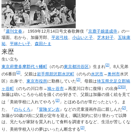
『
週刊文春
』 1959年12月14日号文春歌舞伎『
京鹿子娘道成寺
』の一
場面。右から、
加藤芳郎
、
平岩弓枝
、
小山いと子
、
芝木好子
、
五味康
祐
、
平林たい子
、
森田たま
来歴
生い立ち
[
2
]
東京府
豊多摩郡
代々幡町
（のちの
東京都
渋谷区
）生まれ
。8人兄弟
[
2
]
の6番目
。父親は
岩手県
胆沢郡
水沢町
（のちの
水沢市
→
奥州市
水沢
[
2
]
区）出身で、
東京市役所
に勤務していた
。母親は
埼玉県
北足立郡
鳩
[
2
]
[
3
]
ヶ谷町
（のちの川口市→
鳩ヶ谷市
→再度川口市に復帰）の出身
。
加藤は幼いころから絵を描くのが好きで、父親は加藤の描く絵を見て
[
2
]
は「美術学校に入れてやろう
」とほめるのが常だったという。ま
[
2
]
た、『
のらくろ
』『
冒険ダン吉
』などの児童漫画作品に親しんだ
。
加藤が10歳の頃に父親が定年を迎え、嘱託契約に切り替わって以降
は、兄たちが家財を質入れして食料を調達するなど、生活が苦しくな
[
2
]
り、美術学校入りの夢はいったん断念する
。