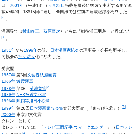
は、
2001年
（平成13年）
6月23日
掲載を最後に病気で中断するまで連
載47年間、13615回に達し、全国紙では空前の連載記録を樹立した
[
6
]
。
漫画界では
横山泰三
、
荻原賢次
とともに「戦後派三羽烏」と呼ばれた
[
7
]
。
1981年
から
1996年
の間、
日本漫画家協会
の理事長・会長を歴任し、
同協会の
社団法人
化に尽力した。
受賞歴
1957年
第3回
文藝春秋漫画賞
1986年
紫綬褒章
[
8
]
1988年
第36回
菊池寛賞
1989年
NHK放送文化賞
1996年
勲四等旭日小綬章
[
9
]
1999年
第28回
日本漫画家協会賞
文部大臣賞（『まっぴら君』）
2000年
東京都文化賞
タレントとして
タレントとしては、『
テレビ三面記事 ウィークエンダー
』（
日本テレ
[
4
]