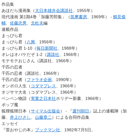
作品集
あほだら漫画集（
大日本雄弁会講談社
、1955年）
現代漫画 第1期4巻「加藤芳郎集」（
筑摩書房
、1969年） -
鶴見俊
輔
、
佐藤忠男
、
北杜夫
編
連載作品
まっぴら君
まっぴら君（
八興
、1956年）
まっぴら君 1-10（
毎日新聞社
、1988年）
オレはオバケだぞ 1-2（
講談社
、1966年）
モテモテおじさん（講談社、1966年）
千匹の忍者
千匹の忍者（講談社、1966年）
千匹の忍者（
ファラオ企画
、1990年）
オンボロ人生（
コダマプレス
、1966年）
オジサマ大名（コダマプレス、1966年）
ベンベン物語（
実業之日本社
ホリデー新書、1966年）
ポップ魔
狐狸狐狸日本（
サイマル出版会
） - 『
週刊朝日
』誌上の連載陣（加
藤、
井上ひさし
、
山藤章二
）による合同作品集
エッセイ
『雷おやじの本』
ブックマン社
、1982年7月5日。