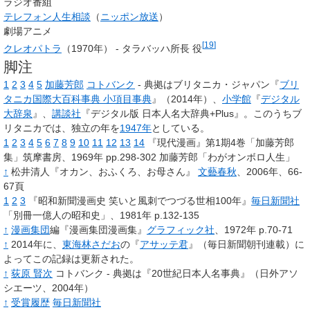
ラジオ番組
テレフォン人生相談
（
ニッポン放送
）
劇場アニメ
[
19
]
クレオパトラ
（1970年） - タラバッハ所長 役
脚注
1
2
3
4
5
加藤芳郎
コトバンク
- 典拠はブリタニカ・ジャパン『
ブリ
タニカ国際大百科事典 小項目事典
』（2014年）、
小学館
『
デジタル
大辞泉
』、
講談社
『デジタル版 日本人名大辞典+Plus』。このうちブ
リタニカでは、独立の年を
1947年
としている。
1
2
3
4
5
6
7
8
9
10
11
12
13
14
『現代漫画』第1期4巻「加藤芳郎
集」筑摩書房、1969年 pp.298-302 加藤芳郎「わがオンボロ人生」
↑
松井清人『オカン、おふくろ、お母さん』
文藝春秋
、2006年、66-
67頁
1
2
3
『昭和新聞漫画史 笑いと風刺でつづる世相100年』
毎日新聞社
「別冊一億人の昭和史」、1981年 p.132-135
↑
漫画集団
編『漫画集団漫画集』
グラフィック社
、1972年 p.70-71
↑
2014年に、
東海林さだお
の『
アサッテ君
』（毎日新聞朝刊連載）に
よってこの記録は更新された。
↑
荻原 賢次
コトバンク - 典拠は『20世紀日本人名事典』（日外アソ
シエーツ、2004年）
↑
受賞履歴
毎日新聞社