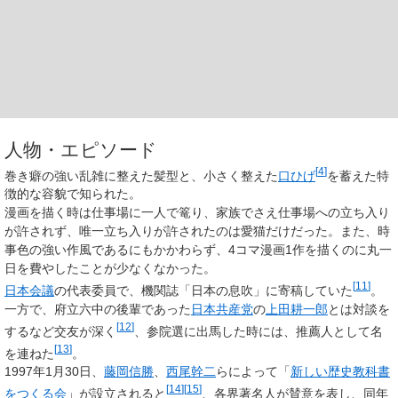
人物・エピソード
[
4
]
巻き癖の強い乱雑に整えた髪型と、小さく整えた
口ひげ
を蓄えた特
徴的な容貌で知られた。
漫画を描く時は仕事場に一人で篭り、家族でさえ仕事場への立ち入り
が許されず、唯一立ち入りが許されたのは愛猫だけだった。また、時
事色の強い作風であるにもかかわらず、4コマ漫画1作を描くのに丸一
日を費やしたことが少なくなかった。
[
11
]
日本会議
の代表委員で、機関誌「日本の息吹」に寄稿していた
。
一方で、府立六中の後輩であった
日本共産党
の
上田耕一郎
とは対談を
[
12
]
するなど交友が深く
、参院選に出馬した時には、推薦人として名
[
13
]
を連ねた
。
1997年1月30日、
藤岡信勝
、
西尾幹二
らによって「
新しい歴史教科書
[
14
]
[
15
]
をつくる会
」が設立されると
、各界著名人が賛意を表し、同年