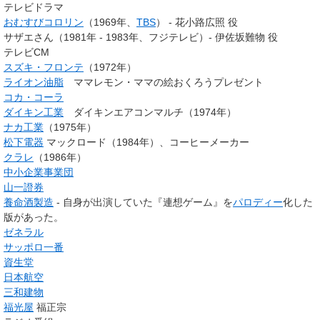
テレビドラマ
おむすびコロリン
（1969年、
TBS
） - 花小路広照 役
サザエさん（1981年 - 1983年、フジテレビ）- 伊佐坂難物 役
テレビCM
スズキ・フロンテ
（1972年）
ライオン油脂
ママレモン・ママの絵おくろうプレゼント
コカ・コーラ
ダイキン工業
ダイキンエアコンマルチ（1974年）
ナカ工業
（1975年）
松下電器
マックロード（1984年）、コーヒーメーカー
クラレ
（1986年）
中小企業事業団
山一證券
養命酒製造
- 自身が出演していた『連想ゲーム』を
パロディー
化した
版があった。
ゼネラル
サッポロ一番
資生堂
日本航空
三和建物
福光屋
福正宗