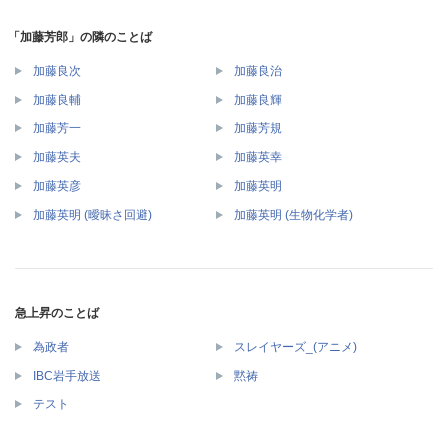
「加藤芳郎」の隣のことば
加藤良次
加藤良治
加藤良輔
加藤良輝
加藤芳一
加藤芳規
加藤英夫
加藤英幸
加藤英彦
加藤英明
加藤英明 (曖昧さ回避)
加藤英明 (生物化学者)
急上昇のことば
為政者
スレイヤーズ_(アニメ)
IBC岩手放送
黙祷
テスト