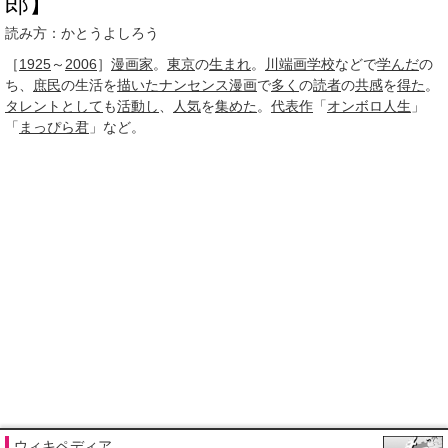
郎】
読み方：かとうよしろう
［
1925
～
2006
］
漫画家
。
東京
の
生まれ
。
川端画学校
などで
学んだ
の
ち、
庶民
の生活を
描いた
ナンセンス漫画
で
多く
の
読者
の
共感
を
得た
。
タレントとして
も
活動し
、
人気
を
集めた
。
代表作
「
オンボロ人生
」
「
まっぴら君
」など。
ウィキペディア