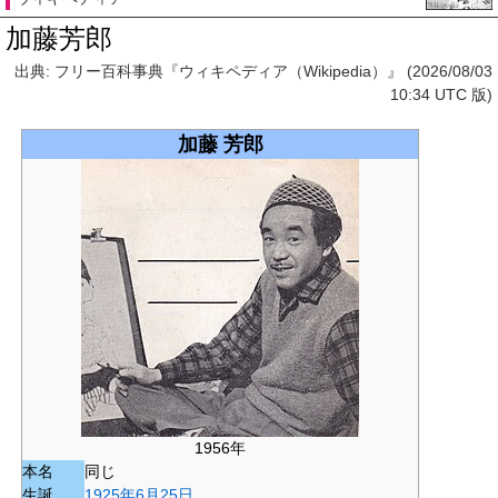
加藤芳郎
出典: フリー百科事典『ウィキペディア（Wikipedia）』 (2026/08/03
10:34 UTC 版)
加藤 芳郎
1956年
本名
同じ
生誕
1925年
6月25日