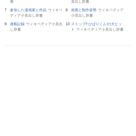
典
見出し辞書
参加した漫画家と作品
ウィキペ
画風と制作姿勢
ウィキペディア
ディア小見出し辞書
小見出し辞書
連載記録
ウィキペディア小見出
ストップ!! ひばりくん!の大ヒッ
し辞書
ト
ウィキペディア小見出し辞書