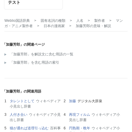
テスト
Weblio国語辞典
>
固有名詞の種類
>
人名
>
製作者
>
マン
ガ・アニメ製作者
>
日本の漫画家
>
加藤芳郎
の意味・解説
「加藤芳郎」の関連ページ
「加藤芳郎」を解説文に含む用語の一覧
「加藤芳郎」を含む用語の索引
「加藤芳郎」の関連用語
タレントとして
ウィキペディア
加藤
デジタル大辞泉
小見出し辞書
人付き合い
ウィキペディア小見
再現フィルム
ウィキペディア小
出し辞書
見出し辞書
猫が通れば道理引っ込む
百科事
円熟期・晩年
ウィキペディア小