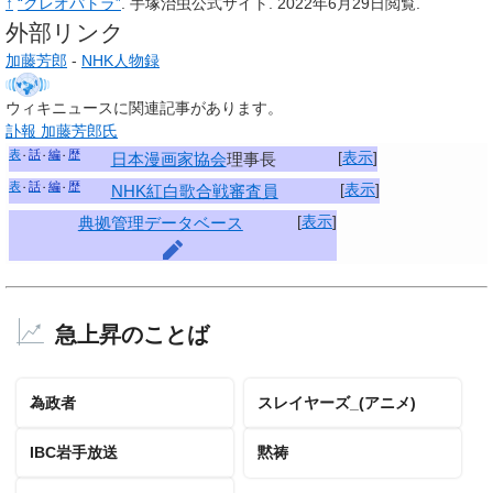
↑
“クレオパトラ”
. 手塚治虫公式サイト
. 2022年6月29日閲覧
.
外部リンク
加藤芳郎
-
NHK人物録
ウィキニュースに関連記事があります。
訃報 加藤芳郎氏
表
話
編
歴
[
表示
]
日本漫画家協会
理事長
表
話
編
歴
[
表示
]
NHK紅白歌合戦審査員
[
表示
]
典拠管理データベース
急上昇のことば
為政者
スレイヤーズ_(アニメ)
IBC岩手放送
黙祷