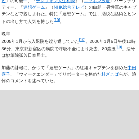
ビ
）の司会
、『
テレフォン人生相談
』（
ニッポン放送
）パーソナリ
ティー、『
連想ゲーム
』（
NHK
総合テレビ
）の白組・男性軍のキャプ
テンなどで親しまれた。特に「連想ゲーム」では、洒脱な話術とヒン
[
10
]
トの出し方で人気を博した
。
晩年
[
10
]
2005年1月から入退院を繰り返していた
。2006年1月6日午後10時
[
10
]
36分、東京都新宿区の病院で呼吸不全により死去。
80歳没
。法号
は妙筆院孤芳日泰居士。
加藤の訃報に、かつて「連想ゲーム」の紅組キャプテンを務めた
中田
喜子
、「ウィークエンダー」でリポーターを務めた
桂ざこば
らが、追
悼のコメントを述べていた。