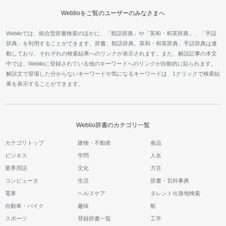
Weblioをご覧のユーザーのみなさまへ
Weblioでは、統合型辞書検索のほかに、「類語辞典」や「英和・和英辞典」、「手話
辞典」を利用することができます。辞書、類語辞典、英和・和英辞典、手話辞典は連
動しており、それぞれの検索結果へのリンクが表示されます。また、解説記事の本文
中では、Weblioに登録されている他のキーワードへのリンクが自動的に貼られます。
解説文で登場した分からないキーワードや気になるキーワードは、1クリックで検索結
果を表示することができます。
Weblio辞書のカテゴリ一覧
カテゴリトップ
建物・不動産
食品
ビジネス
学問
人名
業界用語
文化
方言
コンピュータ
生活
辞書・百科事典
電車
ヘルスケア
タレント出身地検索
自動車・バイク
趣味
船
スポーツ
登録辞書一覧
工学