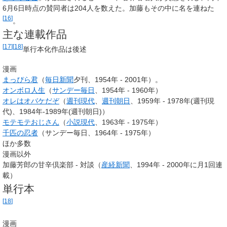
6月6日時点の賛同者は204人を数えた。加藤もその中に名を連ねた
[
16
]
。
主な連載作品
[
17
]
[
18
]
単行本化作品は後述
漫画
まっぴら君
（
毎日新聞
夕刊、1954年 - 2001年）。
オンボロ人生
（
サンデー毎日
、1954年 - 1960年）
オレはオバケだぞ
（
週刊現代
、
週刊朝日
、1959年 - 1978年(週刊現
代)、1984年-1989年(週刊朝日)）
モテモテおじさん
（
小説現代
、1963年 - 1975年）
千匹の忍者
（サンデー毎日、1964年 - 1975年）
ほか多数
漫画以外
加藤芳郎の甘辛倶楽部 - 対談（
産経新聞
、1994年 - 2000年に月1回連
載）
単行本
[
18
]
漫画