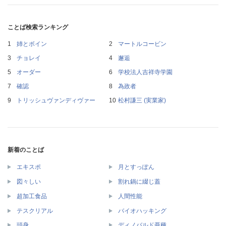
ことば検索ランキング
姉とボイン
マートルコービン
チョレイ
邂逅
オーダー
学校法人吉祥寺学園
確認
為政者
トリッシュヴァンディヴァー
松村謙三 (実業家)
新着のことば
エキスポ
月とすっぽん
図々しい
割れ鍋に綴じ蓋
超加工食品
人間性能
テスクリアル
バイオハッキング
頭身
ディノバルド亜種