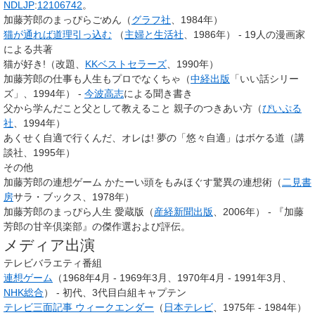
NDLJP
:
12106742
。
加藤芳郎のまっぴらごめん（
グラフ社
、1984年）
猫が通れば道理引っ込む
（
主婦と生活社
、1986年） - 19人の漫画家
による共著
猫が好き!（改題、
KKベストセラーズ
、1990年）
加藤芳郎の仕事も人生もプロでなくちゃ（
中経出版
「いい話シリー
ズ」、1994年） -
今波高志
による聞き書き
父から学んだこと父として教えること 親子のつきあい方（
ぴいぷる
社
、1994年）
あくせく自適で行くんだ、オレは! 夢の「悠々自適」はボケる道（講
談社、1995年）
その他
加藤芳郎の連想ゲーム かたーい頭をもみほぐす驚異の連想術（
二見書
房
サラ・ブックス、1978年）
加藤芳郎のまっぴら人生 愛蔵版（
産経新聞出版
、2006年） - 『加藤
芳郎の甘辛倶楽部』の傑作選および評伝。
メディア出演
テレビバラエティ番組
連想ゲーム
（1968年4月 - 1969年3月、1970年4月 - 1991年3月、
NHK総合
） - 初代、3代目白組キャプテン
テレビ三面記事 ウィークエンダー
（
日本テレビ
、1975年 - 1984年）