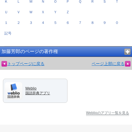
Ｋ
Ｌ
Ｍ
Ｎ
Ｏ
Ｐ
Ｑ
Ｒ
Ｓ
Ｔ
Ｕ
Ｖ
Ｗ
Ｘ
Ｙ
Ｚ
１
２
３
４
５
６
７
８
９
０
記号
加藤芳郎のページの著作権
トップページに戻る
ページ上部に戻る
Weblio
国語辞典アプリ
Weblioのアプリ一覧を見る