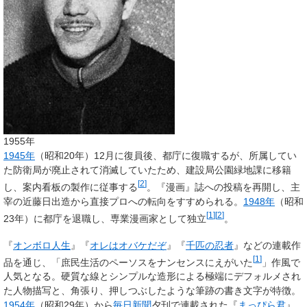
1955年
1945年
（昭和20年）12月に復員後、都庁に復職するが、所属してい
た防衛局が廃止されて消滅していたため、建設局公園緑地課に移籍
[
2
]
し、案内看板の製作に従事する
。『漫画』誌への投稿を再開し、主
宰の近藤日出造から直接プロへの転向をすすめられる。
1948年
（昭和
[
1
]
[
2
]
23年）に都庁を退職し、専業漫画家として独立
。
『
オンボロ人生
』『
オレはオバケだぞ
』『
千匹の忍者
』などの連載作
[
1
]
品を通じ、「庶民生活のペーソスをナンセンスにえがいた
」作風で
人気となる。硬質な線とシンプルな造形による極端にデフォルメされ
た人物描写と、角張り、押しつぶしたような筆跡の書き文字が特徴。
1954年
（昭和29年）から
毎日新聞
夕刊で連載された『
まっぴら君
』