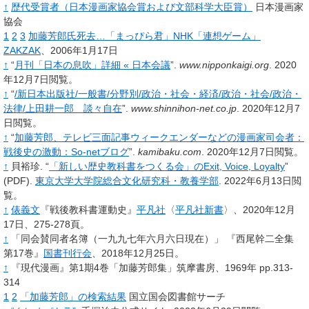
↑
歴代受賞者（日本漫画家協会賞および文部科学大臣賞）
日本漫画家
協会
1
2
3
加藤芳郎氏死去…「まっぴら君」NHK「連想ゲーム」
ZAKZAK
、2006年1月17日
↑
“
月刊「日本の息吹」詳細 «
日本会議
”.
www.nipponkaigi.org
.
2020
年12月7日閲覧。
↑
“
/新日本出版社/一般書/分野別/政治・社会・経済/政治・社会/政治・
法律/上田耕一郎 談々自在
”.
www.shinnihon-net.co.jp
.
2020年12月7
日閲覧。
↑
“
加藤芳郎、テレビ三面記事ウィークエンダーなどの漫画家司会者：
戦後史の激動：So-netブログ
”.
kamibaku.com
.
2020年12月7日閲覧。
↑
貝裕珍.
“
「新しい歴史教科書をつくる会」のExit, Voice, Loyalty
”
(PDF).
東京大学大学院総合文化研究科・教養学部
.
2022年6月13日閲
覧。
↑
俵義文
『戦後教科書運動史』
平凡社
〈
平凡社新書
〉、2020年12月
17日、275-278頁。
↑
「同会賛同者名簿（一九九七年六月六日現在）」 『西尾幹二全集
第17巻』
国書刊行会
、2018年12月25日。
↑
『現代漫画』第1期4巻「加藤芳郎集」筑摩書房、1969年 pp.313-
314
1
2
「加藤芳郎」の検索結果
国立国会図書館サーチ