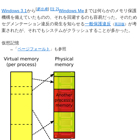
[
要出典
]
[
注 2
]
Windows 3.1
から
Windows Me
までは何らかのメモリ保護
機構を備えていたものの、それを回避するのも容易だった。そのため
セグメンテーション違反の発生を知らせる
一般保護違反
が考
（
英語版
）
案されたが、それでもシステムがクラッシュすることが多かった。
仮想記憶
→「
ページフォールト
」も参照