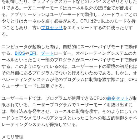
を制御したり、グラフィックスカードなどのデバイスとやりとりした
りできる。一方ユーザーモードはカーネル以外のほぼ全てが使用す
る。アプリケーションはユーザーモードで動作し、ハードウェアとの
やりとりはカーネルを通す必要がある。CPUは2つ以上のモードを持
つこともあり、古い
プロセッサ
をエミュレートするのに使ったりす
る。
コンピュータが起動した際は、自動的にスーパーバイザモードで動作
する。
BIOS
や
EFI
、
ブート
ローダー、オペレーティングシステムのカ
ーネルといったごく一部のプログラムがスーパーバイザモードで動作
する。このようになっているのは、ユーザーモードの環境の初期化は
その外側にあるプログラムでないと行えないためである。しかし、オ
ペレーティングシステムが他のプログラムに制御を渡す際には、CPU
をユーザーモードに設定できる。
ユーザーモードでは、プログラムが使用できるCPUの
命令セット
が制
限されている。ユーザープログラムでユーザーモードを抜け出すに
は、割り込みを発生させ、カーネルに制御を戻す。そのようにしてハ
ードウェアやメモリへのアクセスといったことへの独占的制御をオペ
レーティングシステムが保持している。
メモリ管理