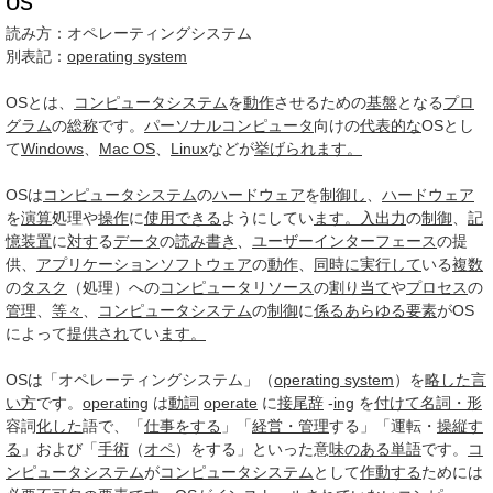
os
読み方：
オペレーティングシステム
別表記：
operating system
OSとは、
コンピュータシステム
を
動作
させるための
基盤
となる
プロ
グラム
の
総称
です。
パーソナルコンピュータ
向けの
代表的な
OSとし
て
Windows
、
Mac OS
、
Linux
などが
挙げられ
ます。
OSは
コンピュータシステム
の
ハードウェア
を
制御し
、
ハードウェア
を
演算
処理や
操作
に
使用できる
ようにしてい
ます。
入出力
の
制御
、
記
憶装置
に
対す
る
データ
の
読み書き
、
ユーザーインターフェース
の提
供、
アプリケーションソフトウェア
の
動作
、
同時に
実行して
いる
複数
の
タスク
（処理）への
コンピュータリソース
の
割り当て
や
プロセス
の
管理
、
等々
、
コンピュータシステム
の
制御
に
係る
あらゆる
要素
がOS
によって
提供され
てい
ます。
OSは「オペレーティングシステム」（
operating system
）を
略した
言
い方
です。
operating
は
動詞
operate
に
接尾辞
-
ing
を
付けて
名詞・形
容詞
化した
語で、「
仕事をする
」「
経営・管理
する」「運転・
操縦す
る
」および「
手術
（
オペ
）をする」といった意
味のある
単語
です。
コ
ンピュータシステム
が
コンピュータシステム
として
作動する
ためには