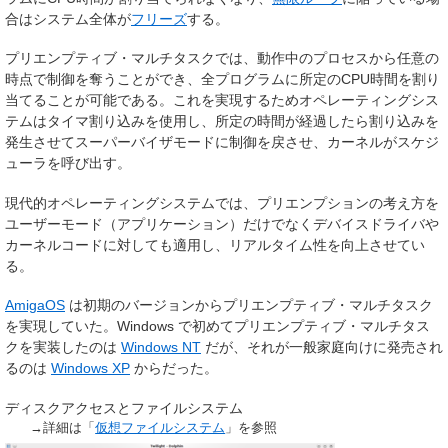
合はシステム全体が
フリーズ
する。
プリエンプティブ・マルチタスクでは、動作中のプロセスから任意の
時点で制御を奪うことができ、全プログラムに所定のCPU時間を割り
当てることが可能である。これを実現するためオペレーティングシス
テムはタイマ割り込みを使用し、所定の時間が経過したら割り込みを
発生させてスーパーバイザモードに制御を戻させ、カーネルがスケジ
ューラを呼び出す。
現代的オペレーティングシステムでは、プリエンプションの考え方を
ユーザーモード（アプリケーション）だけでなくデバイスドライバや
カーネルコードに対しても適用し、リアルタイム性を向上させてい
る。
AmigaOS
は初期のバージョンからプリエンプティブ・マルチタスク
を実現していた。Windows で初めてプリエンプティブ・マルチタス
クを実装したのは
Windows NT
だが、それが一般家庭向けに発売され
るのは
Windows XP
からだった。
ディスクアクセスとファイルシステム
→詳細は「
仮想ファイルシステム
」を参照