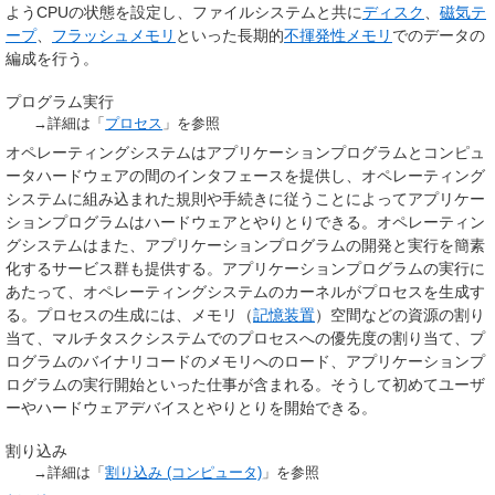
ようCPUの状態を設定し、ファイルシステムと共に
ディスク
、
磁気テ
ープ
、
フラッシュメモリ
といった長期的
不揮発性メモリ
でのデータの
編成を行う。
プログラム実行
→詳細は「
プロセス
」を参照
オペレーティングシステムはアプリケーションプログラムとコンピュ
ータハードウェアの間のインタフェースを提供し、オペレーティング
システムに組み込まれた規則や手続きに従うことによってアプリケー
ションプログラムはハードウェアとやりとりできる。オペレーティン
グシステムはまた、アプリケーションプログラムの開発と実行を簡素
化するサービス群も提供する。アプリケーションプログラムの実行に
あたって、オペレーティングシステムのカーネルがプロセスを生成す
る。プロセスの生成には、メモリ（
記憶装置
）空間などの資源の割り
当て、マルチタスクシステムでのプロセスへの優先度の割り当て、プ
ログラムのバイナリコードのメモリへのロード、アプリケーションプ
ログラムの実行開始といった仕事が含まれる。そうして初めてユーザ
ーやハードウェアデバイスとやりとりを開始できる。
割り込み
→詳細は「
割り込み (コンピュータ)
」を参照