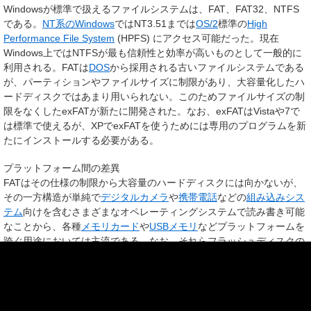
Windowsが標準で扱えるファイルシステムは、FAT、FAT32、NTFS
である。
NT系のWindows
ではNT3.51までは
OS/2
標準の
High
Performance File System
(HPFS) にアクセス可能だった。現在
Windows上ではNTFSが最も信頼性と効率が高いものとして一般的に
利用される。FATは
DOS
から採用される古いファイルシステムである
が、パーティションやファイルサイズに制限があり、大容量化したハ
ードディスクではあまり用いられない。このためファイルサイズの制
限をなくしたexFATが新たに開発された。なお、exFATはVistaや7で
は標準で使えるが、XPでexFATを使うためには専用のプログラムを新
たにインストールする必要がある。
プラットフォーム間の差異
FATはその仕様の制限から大容量のハードディスクには向かないが、
その一方構造が単純で
デジタルカメラ
や
携帯電話
などの
組み込みシス
テム
向けを含むさまざまなオペレーティングシステムで読み書き可能
なことから、各種
メモリカード
や
USBメモリ
などプラットフォームを
跨ぐ用途においては主流である。なお、それらフラッシュディスクの
大容量化に対応するため、マイクロソフトはFATを拡張した
exFAT
と
[
8
]
いうファイルシステムを発表している
。
MacintoshからWindows等へファイルを
転送
すると、転送先の