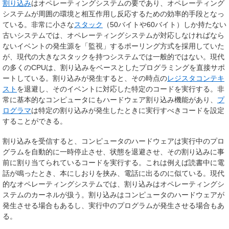
割り込み
はオペレーティングシステムの要であり、オペレーティング
システムが周囲の環境と相互作用し反応するための効率的手段となっ
ている。非常に小さな
スタック
（50バイトや60バイト）しか持たない
古いシステムでは、オペレーティングシステムが対応しなければなら
ないイベントの発生源を「監視」するポーリング方式を採用していた
が、現代の大きなスタックを持つシステムでは一般的ではない。現代
の多くのCPUは、割り込みをベースとしたプログラミングを直接サポ
ートしている。割り込みが発生すると、その時点の
レジスタコンテキ
スト
を退避し、そのイベントに対応した特定のコードを実行する。非
常に基本的なコンピュータにもハードウェア割り込み機能があり、
プ
ログラマ
は特定の割り込みが発生したときに実行すべきコードを設定
することができる。
割り込みを受信すると、コンピュータのハードウェアは実行中のプロ
グラムを自動的に一時停止させ、状態を退避させ、その割り込みに事
前に割り当てられているコードを実行する。これは例えば読書中に電
話が鳴ったとき、本にしおりを挟み、電話に出るのに似ている。現代
的なオペレーティングシステムでは、割り込みはオペレーティングシ
ステムのカーネルが扱う。割り込みはコンピュータのハードウェアが
発生させる場合もあるし、実行中のプログラムが発生させる場合もあ
る。