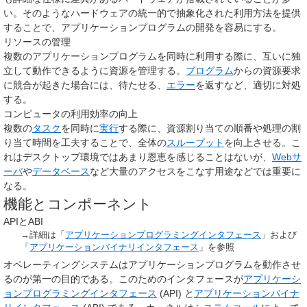
い。そのようなハードウェアの統一的で抽象化された利用方法を提供
することで、アプリケーションプログラムの開発を容易にする。
リソースの管理
複数のアプリケーションプログラムを同時に利用する際に、互いに独
立して動作できるように資源を管理する。
プログラム
からの資源要求
に競合が起きた場合には、待たせる、
エラー
を返すなど、適切に対処
する。
コンピュータの利用効率の向上
複数の
タスク
を同時に
実行
する際に、資源割り当ての順番や処理の割
り当て時間を工夫することで、全体の
スループット
を向上させる。こ
れはデスクトップ環境ではあまり恩恵を感じることはないが、
Webサ
ーバ
や
データベース
など大量のアクセスをこなす用途などでは重要に
なる。
機能とコンポーネント
APIとABI
→詳細は「
アプリケーションプログラミングインタフェース
」および
「
アプリケーションバイナリインタフェース
」を参照
オペレーティングシステムはアプリケーションプログラムを動作させ
るのが第一の目的である。このためのインタフェースが
アプリケーシ
ョンプログラミングインタフェース
(API) と
アプリケーションバイナ