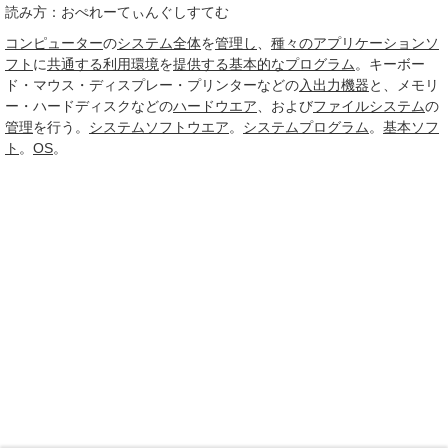
読み方：おぺれーてぃんぐしすてむ
コンピューター
の
システム
全体
を
管理し
、
種々の
アプリケーションソ
フト
に
共通する
利用環境
を
提供する
基本的な
プログラム
。キーボー
ド・マウス・ディスプレー・プリンターなどの
入出力機器
と、メモリ
ー・ハードディスクなどの
ハードウエア
、および
ファイルシステム
の
管理
を行う。
システムソフトウエア
。
システムプログラム
。
基本ソフ
ト
。
OS
。