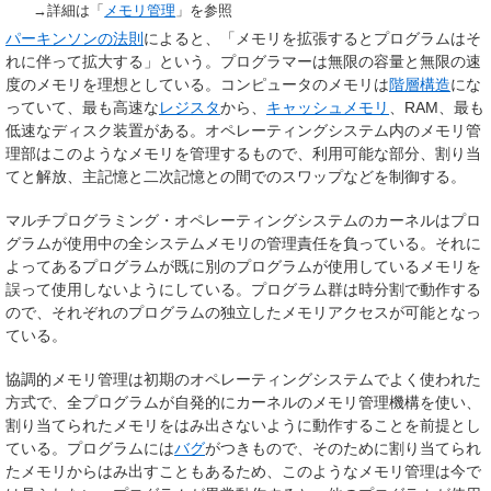
→詳細は「
メモリ管理
」を参照
パーキンソンの法則
によると、「メモリを拡張するとプログラムはそ
れに伴って拡大する」という。プログラマーは無限の容量と無限の速
度のメモリを理想としている。コンピュータのメモリは
階層構造
にな
っていて、最も高速な
レジスタ
から、
キャッシュメモリ
、RAM、最も
低速なディスク装置がある。オペレーティングシステム内のメモリ管
理部はこのようなメモリを管理するもので、利用可能な部分、割り当
てと解放、主記憶と二次記憶との間でのスワップなどを制御する。
マルチプログラミング・オペレーティングシステムのカーネルはプロ
グラムが使用中の全システムメモリの管理責任を負っている。それに
よってあるプログラムが既に別のプログラムが使用しているメモリを
誤って使用しないようにしている。プログラム群は時分割で動作する
ので、それぞれのプログラムの独立したメモリアクセスが可能となっ
ている。
協調的メモリ管理は初期のオペレーティングシステムでよく使われた
方式で、全プログラムが自発的にカーネルのメモリ管理機構を使い、
割り当てられたメモリをはみ出さないように動作することを前提とし
ている。プログラムには
バグ
がつきもので、そのために割り当てられ
たメモリからはみ出すこともあるため、このようなメモリ管理は今で