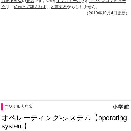
必要不可欠
の
要素
です。OSが
インストール
され
ていない
コンピュー
タ
は「
仏作って魂入れず
」
と言える
かもしれません。
（
2019年10月
4日
更新
）
デジタル大辞泉
オペレーティング‐システム【operating
system】