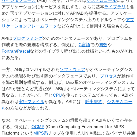
リインタフェース
(ABI) である。カーネルは
システムコール
によって
アプリケーションにサービスを提供する。さらに基本
ライブラリ
も含
めた形でアプリケーションに対してAPI/ABIを提供する。アプリケー
ションによってはオペレーティングシステム上のミドルウェアや
アプ
リケーションフレームワーク
などをAPIとして使用する場合もある。
APIは
プログラミング
のためのインタフェースであり、プログラムを
作成する際の規則を構成する。例えば、
C言語
での
関数
や
Fortran
/
Pascal
などのライブラリ呼び出しの仕様といったものがそれ
にあたる。
一方、ABIはコンパイルされた
ソフトウェア
がオペレーティングシス
テムの機能を呼び出す際のインタフェースであり、
プロセス
が動作す
る際の規則を構成する。例えば、Unix系のオペレーティングシステム
はAPIがほとんど共通だが、ABIはオペレーティングシステムによって
異なる。したがって、同じ
CPU
を使ったシステムであっても、ABIが
異なれば
実行ファイル
が異なる。ABIには、
呼出規約
、
システムコー
ル
の方法などが含まれる。
なお、オペレーティングシステムの垣根を越えたABIもいくつか存在
する。例えば、
OCMP
(Open Computing Environment for MIPS
Platform) という
MIPS系
チップを使用したUNIX機によるバイナリ共通