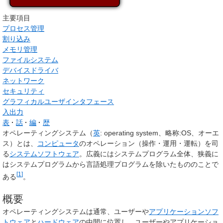
主要項目
プロセス管理
割り込み
メモリ管理
ファイルシステム
デバイスドライバ
ネットワーク
セキュリティ
グラフィカルユーザインタフェース
入出力
表
話
編
歴
オペレーティングシステム
（
英
:
operating system
、略称:
OS
、オーエ
ス）とは、
コンピュータ
のオペレーション（操作・運用・運転）を司
る
システムソフトウェア
。広義にはシステムプログラム全体、狭義に
はシステムプログラムから言語処理プログラムを除いたもののことで
[
1
]
ある
。
概要
オペレーティングシステムは通常、ユーザーや
アプリケーションソフ
トウェア
と
ハードウェア
の中間に位置し、ユーザーやアプリケーショ