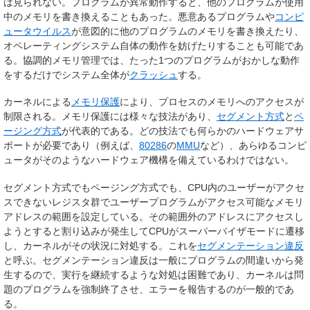
は見られない。プログラムが異常動作すると、他のプログラムが使用
中のメモリを書き換えることもあった。悪意あるプログラムや
コンピ
ュータウイルス
が意図的に他のプログラムのメモリを書き換えたり、
オペレーティングシステム自体の動作を妨げたりすることも可能であ
る。協調的メモリ管理では、たった1つのプログラムがおかしな動作
をするだけでシステム全体が
クラッシュ
する。
カーネルによる
メモリ保護
により、プロセスのメモリへのアクセスが
制限される。メモリ保護には様々な技法があり、
セグメント方式
と
ペ
ージング方式
が代表的である。どの技法でも何らかのハードウェアサ
ポートが必要であり（例えば、
80286
の
MMU
など）、あらゆるコンピ
ュータがそのようなハードウェア機構を備えているわけではない。
セグメント方式でもページング方式でも、CPU内のユーザーがアクセ
スできないレジスタ群でユーザープログラムがアクセス可能なメモリ
アドレスの範囲を設定している。その範囲外のアドレスにアクセスし
ようとすると割り込みが発生してCPUがスーパーバイザモードに遷移
し、カーネルがその状況に対処する。これを
セグメンテーション違反
と呼ぶ。セグメンテーション違反は一般にプログラムの間違いから発
生するので、実行を継続するような対処は困難であり、カーネルは問
題のプログラムを強制終了させ、エラーを報告するのが一般的であ
る。