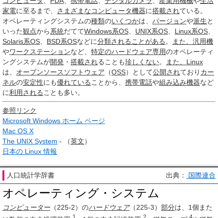
コンピュータ
、
PDA
、
携帯電話
、
デジタルカメラ
、
産業用
機械
や
生活
家電
に至るまで、
さまざまな
コンピュータ
機器
に
搭載され
ている。
オペレーティングシステムの
種類
の
いくつか
は、
バージョン
や
派生
と
いった
観点
から
系統
だてて
Windows系OS
、
UNIX系OS
、
Linux系OS
、
Solaris系OS
、
BSD系OS
などに
分類される
ことがある
。
また、
汎用機
や
ワークステーション
など、
特定の
ハードウェア
専用
のオペレーティ
ングシステムが
開発
・
搭載され
ることも
珍しくない
。
また、
Linux
は、
オープンソースソフトウェア
（
OSS
）として
公開され
ており
カー
ネル
の
安定性
にも
優れている
ことから、
携帯電話
や
組み込み機器
など
に
利用される
ことも多い。
参照リンク
Microsoft Windows ホーム ページ
Mac OS X
The UNIX System
- （
英文
）
日本の Linux 情報
人口統計学辞書
出典：
国際連合
オペレーティング・システム
コンピューター
（225-2）の
ハードウェア
（225-3）
部分
は、1個また
1
2
4