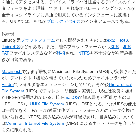
を通してアクセスする。デバイスドライバは担当するデバイスのイン
タフェースをよく理解しており、それをオペレーティングシステムが
全ディスクドライブに共通で用意しているインタフェースに変換す
る。UNIXでは、それが
ブロックデバイス
のインタフェースである。
代表例
Linuxを元
プラットフォーム
として開発されたものには
ext2
、
ext3
、
ReiserFS
などがある。また、他のプラットフォームから
XFS
、
JFS
、
FAT
ファイルシステムなどが
移植
され、
NTFS
も不十分ながら読み書
きが可能である。
Macintosh
ではまず最初にMacintosh File System (MFS) が実装された
が、ディレクトリ機能を備えていなかったためファイルブラウザ
Finder
でフォルダをエミュレーションしていた。その後
Hierarchical
File System
(HFS) でディレクトリ機能を実装し、現在は改良を加え
たHFS+が採用されている。現在
macOS
で読み書きが可能なものは
HFS、HFS+、
UNIX File System
(UFS)、FATとなる。なおUFSの使用
は一般でなく、FATへの対応は他プラットフォームとのデータ交換に
用いられる。NTFSは読み込みのみが可能であり、書き込みについて
は
Common Internet File System
(CIFS) によるネットワークを介した
ものに限られる。