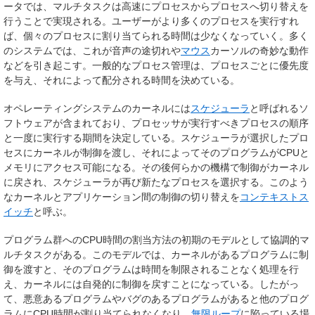
ータでは、マルチタスクは高速にプロセスからプロセスへ切り替えを
行うことで実現される。ユーザーがより多くのプロセスを実行すれ
ば、個々のプロセスに割り当てられる時間は少なくなっていく。多く
のシステムでは、これが音声の途切れや
マウス
カーソルの奇妙な動作
などを引き起こす。一般的なプロセス管理は、プロセスごとに優先度
を与え、それによって配分される時間を決めている。
オペレーティングシステムのカーネルには
スケジューラ
と呼ばれるソ
フトウェアが含まれており、プロセッサが実行すべきプロセスの順序
と一度に実行する期間を決定している。スケジューラが選択したプロ
セスにカーネルが制御を渡し、それによってそのプログラムがCPUと
メモリにアクセス可能になる。その後何らかの機構で制御がカーネル
に戻され、スケジューラが再び新たなプロセスを選択する。このよう
なカーネルとアプリケーション間の制御の切り替えを
コンテキストス
イッチ
と呼ぶ。
プログラム群へのCPU時間の割当方法の初期のモデルとして協調的マ
ルチタスクがある。このモデルでは、カーネルがあるプログラムに制
御を渡すと、そのプログラムは時間を制限されることなく処理を行
え、カーネルには自発的に制御を戻すことになっている。したがっ
て、悪意あるプログラムやバグのあるプログラムがあると他のプログ
ラムにCPU時間が割り当てられなくなり、
無限ループ
に陥っている場