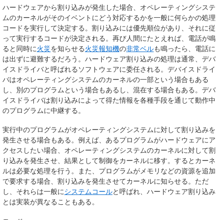
ハードウェアから割り込みが発生した場合、オペレーティングシステ
ムのカーネルがそのイベントにどう対応するかを一般に何らかの処理
コードを実行して決定する。割り込みには優先順位があり、それに従
って実行するコードが決定される。再び人間にたとえれば、電話が鳴
ると同時に
火災
を知らせる
火災報知機
の
非常ベル
も鳴ったら、電話に
は出ずに避難するだろう。ハードウェア割り込みの処理は通常、デバ
イスドライバと呼ばれるソフトウェアに委任される。デバイスドライ
バはオペレーティングシステムのカーネルの一部という場合もある
し、別のプログラムという場合もあるし、混在する場合もある。デバ
イスドライバは割り込みによって得た情報を各種手段を通じて動作中
のプログラムに中継する。
実行中のプログラムがオペレーティングシステムに対して割り込みを
発生させる場合もある。例えば、あるプログラムがハードウェアにア
クセスしたい場合、オペレーティングシステムのカーネルに対して割
り込みを発生させ、結果として制御をカーネルに移す。するとカーネ
ルは必要な処理を行う。また、プログラムがメモリなどの資源を追加
で要求する場合、割り込みを発生させてカーネルに知らせる。ただ
し、それらは一般に
システムコール
と呼ばれ、ハードウェア割り込み
とは実装が異なることもある。