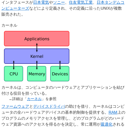
インタフェースが
日本電気
や
ソニー
、
住友電気工業
、
日本タンデムコ
ンピューターズ
などにより定義され、その定義に沿ったUNIXが複数
販売された。
カーネル
カーネルは、コンピュータのハードウェアとアプリケーションを結び
付ける役目を担っている。
→詳細は「
カーネル
」を参照
ファームウェア
と
デバイスドライバ
の助けを借り、カーネルはコンピ
ュータの全ハードウェアデバイスの基本的制御を提供する。
RAM
上の
プログラムのメモリアクセスを管理し、どのプログラムがどのハード
ウェア資源へのアクセスを得るかを決定し、常に運用が
最適化
される