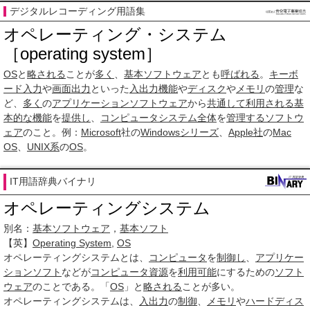
デジタルレコーディング用語集
オペレーティング・システム
［operating system］
OS
と
略される
ことが
多く
、
基本ソフトウェア
とも
呼ばれる
。
キーボ
ード
入力
や
画面出力
といった
入出力
機能
や
ディスク
や
メモリ
の
管理
な
ど、
多く
の
アプリケーションソフトウェア
から
共通して
利用される
基
本的な機能
を
提供し
、
コンピュータシステム
全体
を
管理する
ソフトウ
ェア
のこと。例：
Microsoft
社の
Windowsシリーズ
、
Apple社
の
Mac
OS
、
UNIX系
の
OS
。
IT用語辞典バイナリ
オペレーティングシステム
別名：
基本ソフトウェア
，
基本ソフト
【英】
Operating System
,
OS
オペレーティングシステム
とは、
コンピュータ
を
制御し
、
アプリケー
ションソフト
などが
コンピュータ資源
を
利用可能
にするための
ソフト
ウェア
のことである。「
OS
」と
略される
ことが多い。
オペレーティングシステムは、
入出力
の
制御
、
メモリ
や
ハードディス