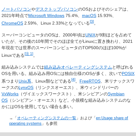
ノートパソコン
や
デスクトップパソコン
のOSおよびそのシェアは、
2021年時点で
Microsoft Windows
75.4%、
macOS
15.93%、
[
3
]
ChromeOS
2.59%、Linux 2.33%となっている
。
スーパーコンピュータのOSは、2000年頃は
UNIX
が9割ほどを占めて
いたが、その後の10年間でそのほぼ全てがLinuxに置き換わり、2021
年現在では世界のスーパーコンピュータのTOP500のほぼ100%が
[
注 1
]
Linuxである
。
組み込みシステムでは
組み込みオペレーティングシステム
と呼ばれる
OSを用いる。組み込み用OSには独自仕様のOSが多く、次いで
POSIX
[
4
]
系つまり
Unix系
、Linux類などである
。
FreeRTOS
、米リナックスワ
ークスの
LynxOS
（リンクスオーエス）、米ウィンドリバーの
VxWorks
（ヴイエックスワークスト）、米シンビアンの
Symbian
OS
（シンビアン・オーエス）など。小規模な組み込みシステムのな
かにはOSを使用してない場合も多い。
→「
オペレーティングシステムの一覧
」および「
en:Usage share of
operating systems
」も参照