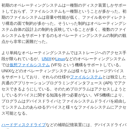
初期のオペレーティングシステムは一種類のディスク装置しかサポー
トしておらず、ファイルシステムも一種類ということが多かった。初
期のファイルシステムは容量や性能が低く、ファイル名やディレクト
リ構造の面で制約が多かった。そういった制約はオペレーティングシ
ステム自体の設計上の制約を反映していることが多く、複数のファイ
ルシステムをサポートするのもオペレーティングシステムの制約の観
点から非常に困難だった。
より単純なオペレーティングシステムではストレージへのアクセス手
段が限られているが、
UNIX
や
Linux
などのオペレーティングシステム
では
仮想ファイルシステム
(VFS) という機構をサポートしている。
UNIXなどのオペレーティングシステムは様々なストレージデバイス
をサポートしており、それらの仕様や
ファイルシステム
とは独立した
共通のアプリケーションプログラミングインタフェース (API) でアク
セスできるようにしている。そのためプログラムはアクセスしようと
しているデバイスに関する知識を持つ必要がない。VFS機構により、
プログラムはデバイスドライバとファイルシステムドライバを経由し
てシステム上のあらゆるデバイスと様々なファイルシステムにアクセ
ス可能となる。
ハードディスクドライブ
などの補助記憶装置には、デバイスドライバ