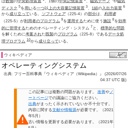
は
数個
の
中央処理装置
、1個の
中央記憶装置
、
磁気テープ
や
磁気
5
3
6
ディスク
を
用い
る
一つ
以
上の
大容量記憶装置
、
1組
の
入出力装置
から
成り立って
いる。
ソフトウェア
（225-4）の
部分
は、
利用者
9
8
（225-5）が
利用者のプログラム
を
運用する
ために使う
施設
を
効率
7
的に
管理する
ためのオペレーティング・システム
と、
標準的な問題
を解くために
考案され
た
既製
の
プログラム
（225-8）である
データ処
10
理プログラム
から
成り立って
いる。
ウィキペディア
オペレーティングシステム
出典: フリー百科事典『ウィキペディア（Wikipedia）』 (2026/07/26
04:37 UTC 版)
この記事には
複数の問題があります
。
改善
や
ノ
ートページ
での議論にご協力ください。
出典
がまったく示されていないか不十分です。
内容に関する
文献や情報源
が必要です。
（
2021
年5月
）
古い情報を
更新
する必要があります。
（
2021年
5月
）