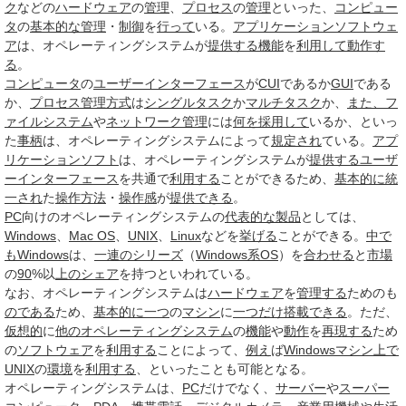
ク
などの
ハードウェア
の
管理
、
プロセス
の
管理
といった、
コンピュー
タ
の
基本的な
管理
・
制御
を
行って
いる。
アプリケーションソフトウェ
ア
は、オペレーティングシステムが
提供する
機能
を
利用して
動作す
る
。
コンピュータ
の
ユーザーインターフェース
が
CUI
であるか
GUI
である
か、
プロセス管理
方式
は
シングルタスク
か
マルチタスク
か、
また、
フ
ァイルシステム
や
ネットワーク管理
には
何を
採用して
いるか、といっ
た
事柄
は、オペレーティングシステムによって
規定され
ている。
アプ
リケーションソフト
は、オペレーティングシステムが
提供する
ユーザ
ーインターフェース
を共通で
利用する
ことができるため、
基本的に
統
一され
た
操作
方法
・
操作感
が
提供できる
。
PC
向けのオペレーティングシステムの
代表的な製品
としては、
Windows
、
Mac OS
、
UNIX
、
Linux
などを
挙げる
ことができる。
中で
も
Windows
は、
一連の
シリーズ
（
Windows系OS
）を
合わせる
と
市場
の
90
%以
上の
シェア
を持つといわれている。
なお、オペレーティングシステムは
ハードウェア
を
管理する
ためのも
のである
ため、
基本的に
一つ
の
マシン
に
一つだけ
搭載できる
。ただ、
仮想的
に
他のオペレーティングシステム
の
機能
や
動作
を
再現する
ため
の
ソフトウェア
を
利用する
ことによって、
例え
ば
Windowsマシン
上で
UNIX
の
環境
を
利用する
、といったことも可能となる。
オペレーティングシステムは、
PC
だけでなく、
サーバー
や
スーパー