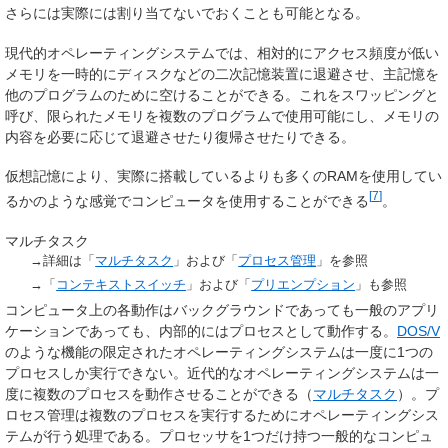
さらには実際には割り当てないでおくことも可能となる。
現代的オペレーティングシステムでは、相対的にアクセス頻度が低い
メモリを一時的にディスクなどの二次記憶装置に退避させ、主記憶を
他のプログラムのために空けることができる。これをスワッピングと
呼び、限られたメモリを複数のプログラムで使用可能にし、メモリの
内容を必要に応じて退避させたり復帰させたりできる。
仮想記憶により、実際に搭載しているよりも多くのRAMを使用してい
[
7
]
るかのような感覚でコンピュータを使用することができる
。
マルチタスク
→詳細は「
マルチタスク
」および「
プロセス管理
」を参照
→「
コンテキストスイッチ
」および「
プリエンプション
」も参照
コンピュータ上の各動作はバックグラウンドであっても一般のアプリ
ケーションであっても、内部的にはプロセスとして動作する。
DOS/V
のような機能の限定されたオペレーティングシステムは一度に1つの
プロセスしか実行できない。近代的なオペレーティングシステムは一
度に複数のプロセスを動作させることができる（
マルチタスク
）。プ
ロセス管理は複数のプロセスを実行するためにオペレーティングシス
テムが行う処理である。プロセッサを1つだけ持つ一般的なコンピュ