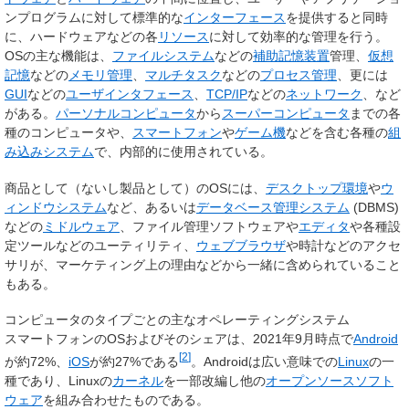
ンプログラムに対して標準的な
インターフェース
を提供すると同時
に、ハードウェアなどの各
リソース
に対して効率的な管理を行う。
OSの主な機能は、
ファイルシステム
などの
補助記憶装置
管理、
仮想
記憶
などの
メモリ管理
、
マルチタスク
などの
プロセス管理
、更には
GUI
などの
ユーザインタフェース
、
TCP/IP
などの
ネットワーク
、など
がある。
パーソナルコンピュータ
から
スーパーコンピュータ
までの各
種のコンピュータや、
スマートフォン
や
ゲーム機
などを含む各種の
組
み込みシステム
で、内部的に使用されている。
商品として（ないし製品として）のOSには、
デスクトップ環境
や
ウ
ィンドウシステム
など、あるいは
データベース管理システム
(DBMS)
などの
ミドルウェア
、ファイル管理ソフトウェアや
エディタ
や各種設
定ツールなどのユーティリティ、
ウェブブラウザ
や時計などのアクセ
サリが、マーケティング上の理由などから一緒に含められていること
もある。
コンピュータのタイプごとの主なオペレーティングシステム
スマートフォンのOSおよびそのシェアは、2021年9月時点で
Android
[
2
]
が約72%、
iOS
が約27%である
。Androidは広い意味での
Linux
の一
種であり、Linuxの
カーネル
を一部改編し他の
オープンソースソフト
ウェア
を組み合わせたものである。