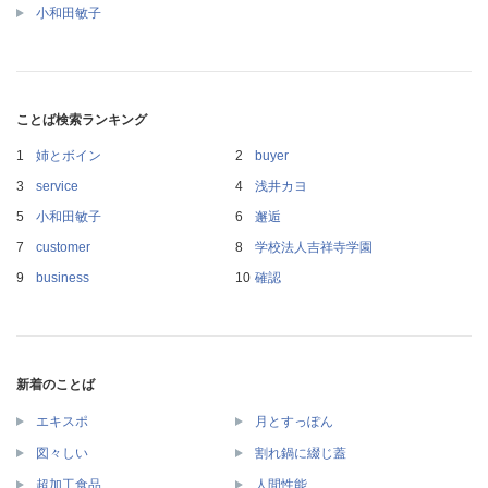
小和田敏子
ことば検索ランキング
姉とボイン
buyer
service
浅井カヨ
小和田敏子
邂逅
customer
学校法人吉祥寺学園
business
確認
新着のことば
エキスポ
月とすっぽん
図々しい
割れ鍋に綴じ蓋
超加工食品
人間性能