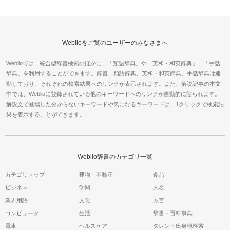
Weblioをご覧のユーザーのみなさまへ
Weblioでは、統合型辞書検索のほかに、「類語辞典」や「英和・和英辞典」、「手話
辞典」を利用することができます。辞書、類語辞典、英和・和英辞典、手話辞典は連
動しており、それぞれの検索結果へのリンクが表示されます。また、解説記事の本文
中では、Weblioに登録されている他のキーワードへのリンクが自動的に貼られます。
解説文で登場した分からないキーワードや気になるキーワードは、1クリックで検索結
果を表示することができます。
Weblio辞書のカテゴリ一覧
カテゴリトップ
建物・不動産
食品
ビジネス
学問
人名
業界用語
文化
方言
コンピュータ
生活
辞書・百科事典
電車
ヘルスケア
タレント出身地検索