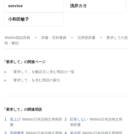
service
浅井カヨ
小和田敏子
Weblio国語辞典
>
辞書・百科事典
>
活用形辞書
>
要求して
の意
味・解説
「要求して」の関連ページ
「要求して」を解説文に含む用語の一覧
「要求して」を含む用語の索引
「要求して」の関連用語
底上げ
Weblio日本語例文用例辞
応答しない
Weblio日本語例文用
書
例辞書
早期審査
Weblio日本語例文用例
表示部
Weblio日本語例文用例辞