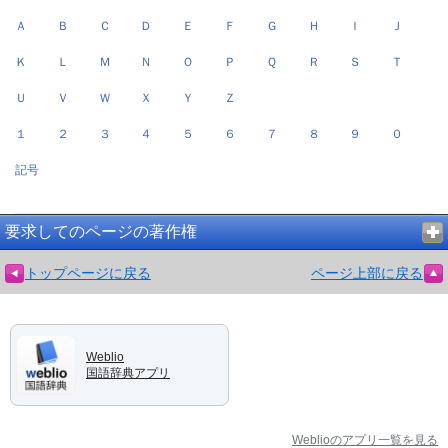
Ａ
Ｂ
Ｃ
Ｄ
Ｅ
Ｆ
Ｇ
Ｈ
Ｉ
Ｊ
Ｋ
Ｌ
Ｍ
Ｎ
Ｏ
Ｐ
Ｑ
Ｒ
Ｓ
Ｔ
Ｕ
Ｖ
Ｗ
Ｘ
Ｙ
Ｚ
１
２
３
４
５
６
７
８
９
０
記号
要求してのページの著作権
トップページに戻る
ページ上部に戻る
Weblio
国語辞典アプリ
Weblioのアプリ一覧を見る