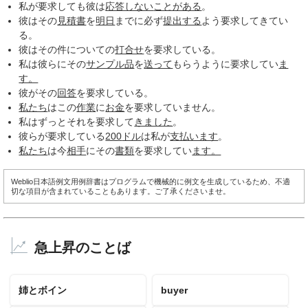
私が要求しても彼は
応答しない
ことがある
。
彼はその
見積書
を
明日
までに必ず
提出する
よう要求してきてい
る。
彼はその件についての
打合せ
を要求している。
私は彼らにその
サンプル品
を
送って
もらうように要求してい
ま
す。
彼がその
回答
を要求している。
私たち
はこの
作業
に
お金
を要求していません。
私はずっとそれを要求して
きました
。
彼らが要求している
200
ドル
は私が
支払います
。
私たち
は今
相手
にその
書類
を要求してい
ます。
Weblio日本語例文用例辞書はプログラムで機械的に例文を生成しているため、不適
切な項目が含まれていることもあります。ご了承くださいませ。
急上昇のことば
姉とボイン
buyer