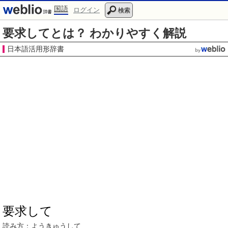
国語
ログイン
検索
要求してとは？ わかりやすく解説
日本語活用形辞書
要求して
読み方：
ようきゅう
して