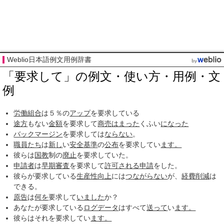
Weblio日本語例文用例辞書
「要求して」の例文・使い方・用例・文
例
労働組合
は５％の
アップ
を要求している
途方
もない
金額
を要求して
商売
はまった
くふい
になった
バックマージン
を要求しては
ならない
。
職員たち
は
新し
い
安全基準
の
公布
を要求してい
ます。
彼らは
国教
制の
廃止
を要求していた。
申請者
は
早期審査
を要求して
許可される
申請
をした。
彼らが要求している
生産性向上
には
つながらない
が、
経費削減
は
できる。
原告
は
何を
要求して
いました
か？
あなたが要求している
ログデータ
はすべて
送って
い
ます。
彼らはそれを要求してい
ます。