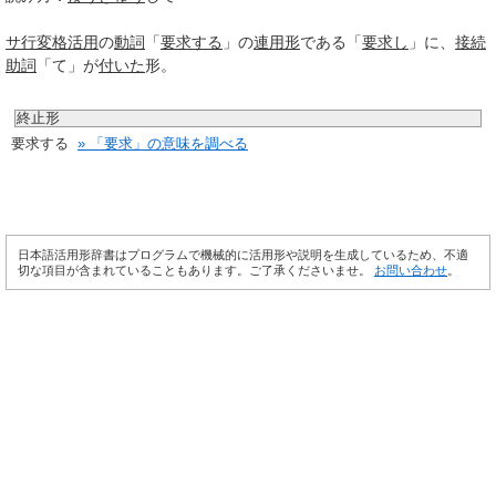
サ行変格活用
の
動詞
「
要求する
」の
連用形
である「
要求し
」に、
接続
助詞
「て」が
付いた
形。
終止形
要求する
» 「要求」の意味を調べる
日本語活用形辞書はプログラムで機械的に活用形や説明を生成しているため、不適
切な項目が含まれていることもあります。ご了承くださいませ。
お問い合わせ
。