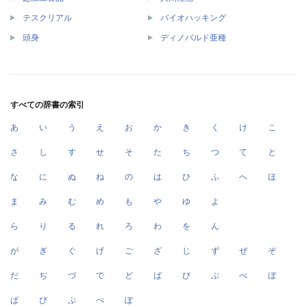
テスクリアル
バイオハッキング
頭身
ディノバルド亜種
すべての辞書の索引
あ
い
う
え
お
か
き
く
け
こ
さ
し
す
せ
そ
た
ち
つ
て
と
な
に
ぬ
ね
の
は
ひ
ふ
へ
ほ
ま
み
む
め
も
や
ゆ
よ
ら
り
る
れ
ろ
わ
を
ん
が
ぎ
ぐ
げ
ご
ざ
じ
ず
ぜ
ぞ
だ
ぢ
づ
で
ど
ば
び
ぶ
べ
ぼ
ぱ
ぴ
ぷ
ぺ
ぽ