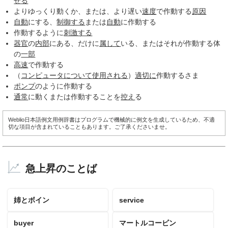
せる
よりゆっくり動くか、または、より遅い
速度
で作動する
原因
自動
にする、
制御する
または
自動
に作動する
作動するように
刺激する
器官
の
内部
にある、だけに
属して
いる、またはそれが作動する体
の
一部
高速
で作動する
（
コンピュータについて
使用される
）
適切に
作動するさま
ポンプ
のように作動する
通常
に動くまたは作動することを
控え
る
Weblio日本語例文用例辞書はプログラムで機械的に例文を生成しているため、不適
切な項目が含まれていることもあります。ご了承くださいませ。
急上昇のことば
姉とボイン
service
buyer
マートルコービン