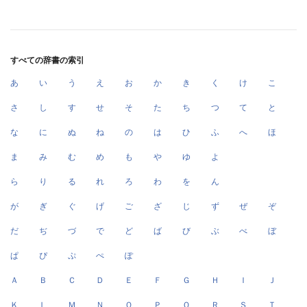
すべての辞書の索引
あ
い
う
え
お
か
き
く
け
こ
さ
し
す
せ
そ
た
ち
つ
て
と
な
に
ぬ
ね
の
は
ひ
ふ
へ
ほ
ま
み
む
め
も
や
ゆ
よ
ら
り
る
れ
ろ
わ
を
ん
が
ぎ
ぐ
げ
ご
ざ
じ
ず
ぜ
ぞ
だ
ぢ
づ
で
ど
ば
び
ぶ
べ
ぼ
ぱ
ぴ
ぷ
ぺ
ぽ
Ａ
Ｂ
Ｃ
Ｄ
Ｅ
Ｆ
Ｇ
Ｈ
Ｉ
Ｊ
Ｋ
Ｌ
Ｍ
Ｎ
Ｏ
Ｐ
Ｑ
Ｒ
Ｓ
Ｔ