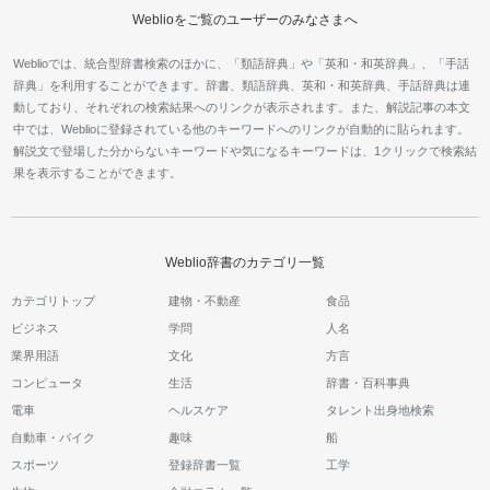
Weblioをご覧のユーザーのみなさまへ
Weblioでは、統合型辞書検索のほかに、「類語辞典」や「英和・和英辞典」、「手話
辞典」を利用することができます。辞書、類語辞典、英和・和英辞典、手話辞典は連
動しており、それぞれの検索結果へのリンクが表示されます。また、解説記事の本文
中では、Weblioに登録されている他のキーワードへのリンクが自動的に貼られます。
解説文で登場した分からないキーワードや気になるキーワードは、1クリックで検索結
果を表示することができます。
Weblio辞書のカテゴリ一覧
カテゴリトップ
建物・不動産
食品
ビジネス
学問
人名
業界用語
文化
方言
コンピュータ
生活
辞書・百科事典
電車
ヘルスケア
タレント出身地検索
自動車・バイク
趣味
船
スポーツ
登録辞書一覧
工学