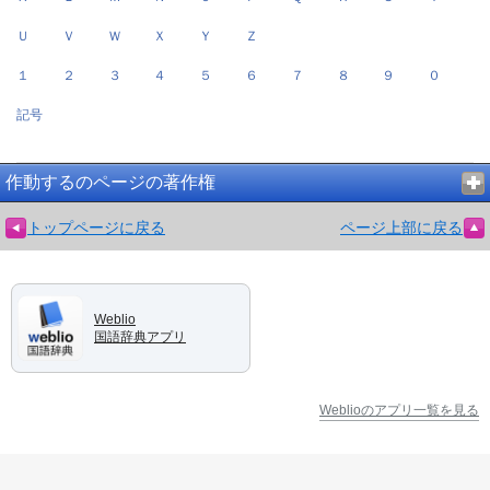
Ｕ
Ｖ
Ｗ
Ｘ
Ｙ
Ｚ
１
２
３
４
５
６
７
８
９
０
記号
作動するのページの著作権
トップページに戻る
ページ上部に戻る
Weblio
国語辞典アプリ
Weblioのアプリ一覧を見る