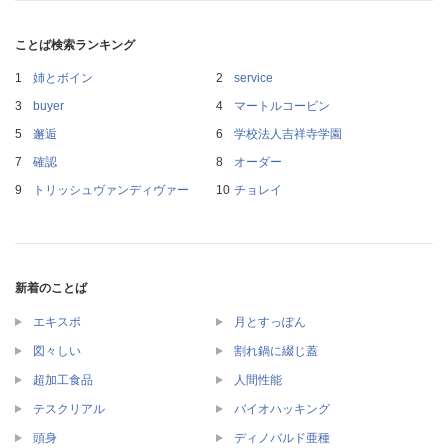
ことば検索ランキング
姉とボイン
service
buyer
マートルコービン
邂逅
学校法人吉祥寺学園
確認
オーダー
トリッシュヴァンディヴァー
チョレイ
新着のことば
エキスポ
月とすっぽん
図々しい
割れ鍋に綴じ蓋
超加工食品
人間性能
テスクリアル
バイオハッキング
頭身
ディノバルド亜種