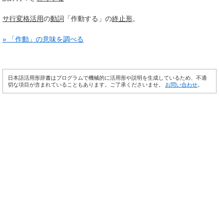
サ行変格活用
の
動詞
「作動する」の
終止形
。
» 「作動」の意味を調べる
日本語活用形辞書はプログラムで機械的に活用形や説明を生成しているため、不適
切な項目が含まれていることもあります。ご了承くださいませ。
お問い合わせ
。