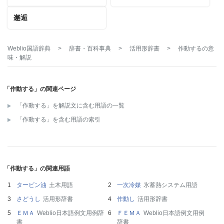
邂逅
Weblio国語辞典
>
辞書・百科事典
>
活用形辞書
>
作動する
の意
味・解説
「作動する」の関連ページ
「作動する」を解説文に含む用語の一覧
「作動する」を含む用語の索引
「作動する」の関連用語
タービン油
土木用語
一次冷媒
氷蓄熱システム用語
さどうし
活用形辞書
作動し
活用形辞書
ＥＭＡ
Weblio日本語例文用例辞
ＦＥＭＡ
Weblio日本語例文用例
書
辞書