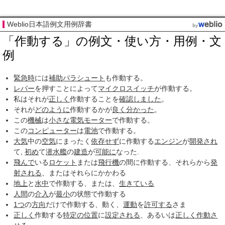
Weblio日本語例文用例辞書
「作動する」の例文・使い方・用例・文
例
緊急時
には
補助
パラシュート
も作動する。
レバー
を押すことによって
マイクロスイッチ
が作動する。
私はそれが
正しく
作動することを
確認しました
。
それが
どのように
作動するかが
良く
分かった
。
この
機械
は
小さな
電気モーター
で作動する。
この
コンピューター
は
電池
で作動する。
大気
中の
空気
にまったく
依存せず
に作動する
エンジン
が
開発され
て,
初め
て
潜水艦
の
建造
が
可能に
なった.
飛んで
いる
ロケット
または
飛行機
の間に作動する、それらから
発
射される
、またはそれらにかかわる
地上
と
水中
で作動する、または、
生きている
人間
の
介入
が
最小
の状態で作動する
1つ
の
方向
だけで作動する、動く、
運動
を
許可する
さま
正しく
作動する
特定の
位置
に
設定される
、あるいは
正しく
作動さ