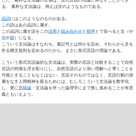
ただ、素朴な文法論の主張は、形式言語の理論とみなすことができ
る。 素朴な文法論は、例えば次のようなものである。
品詞
にはこのようなのものがある。
この語はあの品詞に属す。
この品詞に属す語をこの
活用
と
組み合わせ
と
順序
とで並べると文（や
句
や
節
）になる。
こういう文法論はすなわち、素記号とは何かを定め、それらから文を
作る構文規則を定めるのだから、まさに形式言語の理論である。
こういう形式言語論的な文法論は、実際の言語と比較することで自然
言語の特徴を浮き彫りにし、自然言語のより深い理解へと導くことを
可能とすることもなくはない。言語そのものではなく、言語行動の深
層をなす人間精神を探るためには、むしろこういう文法論を数学化
し、更に
意味論
・文法論を伴った論理学にまで推し進めることが有意
義ともいえよう。