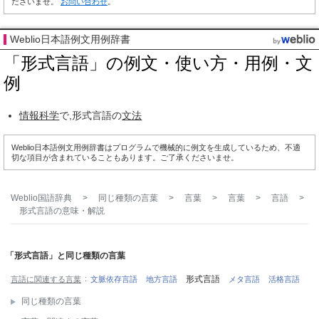
ださいませ。
お問い合わせ
。
Weblio日本語例文用例辞書
「形式言語」の例文・使い方・用例・文
例
情報科学
で,形式言語の
文法
Weblio日本語例文用例辞書はプログラムで機械的に例文を生成しているため、不適
切な項目が含まれていることもあります。ご了承くださいませ。
Weblio国語辞典
>
同じ種類の言葉
>
言葉
>
言葉
>
言語
>
形式言語
の意味・解説
「形式言語」と同じ種類の言葉
形式言語
言語に関連する言葉
文脈依存言語
地方言語
メタ言語
活格言語
同じ種類の言葉