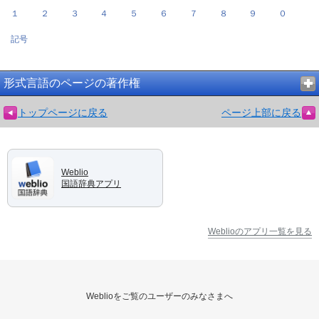
１
２
３
４
５
６
７
８
９
０
記号
形式言語のページの著作権
トップページに戻る
ページ上部に戻る
Weblio
国語辞典アプリ
Weblioのアプリ一覧を見る
Weblioをご覧のユーザーのみなさまへ