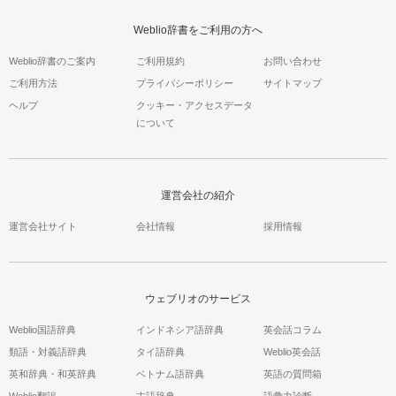
Weblio辞書をご利用の方へ
Weblio辞書のご案内
ご利用規約
お問い合わせ
ご利用方法
プライバシーポリシー
サイトマップ
ヘルプ
クッキー・アクセスデータ
について
運営会社の紹介
運営会社サイト
会社情報
採用情報
ウェブリオのサービス
Weblio国語辞典
インドネシア語辞典
英会話コラム
類語・対義語辞典
タイ語辞典
Weblio英会話
英和辞典・和英辞典
ベトナム語辞典
英語の質問箱
Weblio翻訳
古語辞典
語彙力診断