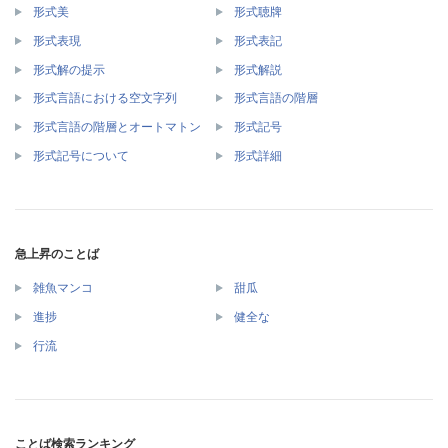
形式美
形式聴牌
形式表現
形式表記
形式解の提示
形式解説
形式言語における空文字列
形式言語の階層
形式言語の階層とオートマトン
形式記号
形式記号について
形式詳細
急上昇のことば
雑魚マンコ
甜瓜
進捗
健全な
行流
ことば検索ランキング