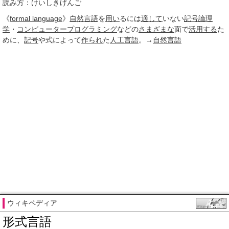
読み方：けいしきげんご
《
formal language
》
自然言語
を
用い
るには
適して
いない
記号論理
学
・
コンピュータープログラミング
などの
さまざまな
面で
活用する
た
めに、
記号
や式によって
作られ
た
人工言語
。→
自然言語
ウィキペディア
形式言語