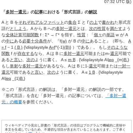
07:32 UTC 版)
「
多対一還元
」の
記事
における「形式言語」の
解説
A と B を
それぞれ
アルファベット
の
集合
Σ と Γ
の上
で
書かれ
た形式言
語だ
としよう
。A から B への
多対一還元
とは、
次の
性質
を
満たす
よう
な
全体
計算可能関数
f : Σ* → Γ* を指す。
性質
：「
個々
の
単語
w が A
の
中に
ある
必要十分条件
が、『f
(w)
が B の
中に
あること』（即ち、
A
= f
− 1
( B )
{\displaystyle
A=f
^{-1}
(B)
} ）である」。 もし
そのような
関数
f が
存在する
なら、A は B に
多対一還元
可能またはm-
還元
可能で
ある
と言い
、
次の
ように書く。 A ≤
m B
. {\displaystyle A\
leq
_{m}
B.
}
もし
単射
な
多対一還元
があるなら、A は B に1-
還元
可能または
一対一
還元
可能である
と言い
、
次の
ように書く。 A ≤
1 B
. {\displaystyle
A\
leq
_{1}
B.
}
※この「形式言語」の解説は、「多対一還元」の解説の一部です。
「形式言語」を含む「多対一還元」の記事については、
「多対一還
元」の概要
を参照ください。
ウィキペディア小見出し辞書の「形式言語」の項目はプログラムで機械的に意味や
本文を生成しているため、不適切な項目が含まれていることもあります。ご了承く