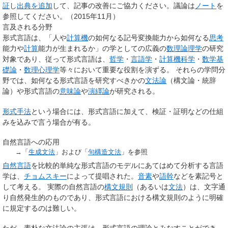
証
し
出典を追加
して、記事の改善にご協力ください。議論は
ノート
を
参照してください。
（
2015年11月
）
言及される分野
形式言語は、「人や
計算機
の如何なる記号変換能力から如何なる
思考
能力や
計算
能力が生まれるか」の学としての広義の
数理論理学
の研究
対象であり、従って形式言語は、
哲学
・
言語学
・
計算機科学
・
数学基
礎論
・
数理心理学
等々において重要な役割を演ずる。 それらの学問分
野では、如何なる形式言語を研究すべきかの
文法論
（構文論・統辞
論）や形式言語の
意味論
や
演繹論
が研究される。
形式手法
という場合には、形式言語に加えて、検証・証明などの仕組
みを込みで言う場合が有る。
自然言語への応用
→「
生成文法
」および「
句構造文法
」を参照
自然言語
を比較的単純な形式言語のモデルにあてはめて分析する言語
学は、
チョムスキー
によって提唱された。
音素
や
語幹
などを素記号と
して考える。 実際の自然言語の
構文規則
（あるいは
文法
）は、文字通
り自然発生的のものであり、形式言語における構文規則のように明確
に規定するのは難しい。