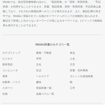
Weblioでは、統合型辞書検索のほかに、「類語辞典」や「英和・和英辞典」、「手話
辞典」を利用することができます。辞書、類語辞典、英和・和英辞典、手話辞典は連
動しており、それぞれの検索結果へのリンクが表示されます。また、解説記事の本文
中では、Weblioに登録されている他のキーワードへのリンクが自動的に貼られます。
解説文で登場した分からないキーワードや気になるキーワードは、1クリックで検索結
果を表示することができます。
Weblio辞書のカテゴリ一覧
カテゴリトップ
建物・不動産
食品
ビジネス
学問
人名
業界用語
文化
方言
コンピュータ
生活
辞書・百科事典
電車
ヘルスケア
タレント出身地検索
自動車・バイク
趣味
船
スポーツ
登録辞書一覧
工学
生物
金融コラム一覧