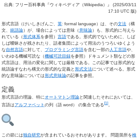
出典: フリー百科事典『ウィキペディア（Wikipedia）』 (2025/03/11
17:10 UTC 版)
形式言語
（けいしきげんご、
英
:
formal language
）は、その
文法
（構
文、
統語論
）が、場合によっては意味（
意味論
）も、形式的に与えら
れている（
形式体系
を参照）
言語
である。形式的でないために、しば
しば曖昧さが残されたり、話者集団によって用法のうつろいゆくよう
な
自然言語
に対して、
プログラミング言語
を含む一部の
人工言語
や、
いわゆる機械可読な（
機械可読目録
を参照）ドキュメント類などの形
式言語は、用法の変化に関しては厳格である。この記事では形式的な
統語論すなわち構文の形式的な定義と
形式文法
について述べる。形式
的な意味論については
形式意味論
の記事を参照。
定義
形式言語の理論、特に
オートマトン理論
と関連したそれにおいては、
[
1
]
言語は
アルファベット
の列（語 word） の集合である
。
この節には
独自研究
が含まれているおそれがあります。
問題箇所を
検