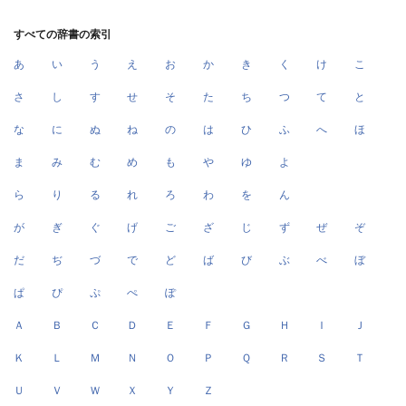
すべての辞書の索引
あ
い
う
え
お
か
き
く
け
こ
さ
し
す
せ
そ
た
ち
つ
て
と
な
に
ぬ
ね
の
は
ひ
ふ
へ
ほ
ま
み
む
め
も
や
ゆ
よ
ら
り
る
れ
ろ
わ
を
ん
が
ぎ
ぐ
げ
ご
ざ
じ
ず
ぜ
ぞ
だ
ぢ
づ
で
ど
ば
び
ぶ
べ
ぼ
ぱ
ぴ
ぷ
ぺ
ぽ
Ａ
Ｂ
Ｃ
Ｄ
Ｅ
Ｆ
Ｇ
Ｈ
Ｉ
Ｊ
Ｋ
Ｌ
Ｍ
Ｎ
Ｏ
Ｐ
Ｑ
Ｒ
Ｓ
Ｔ
Ｕ
Ｖ
Ｗ
Ｘ
Ｙ
Ｚ