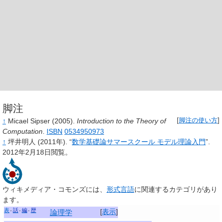
脚注
↑
Micael Sipser
(2005).
Introduction to the Theory of
[
脚注の使い方
]
Computation
.
ISBN
0534950973
↑
坪井明人
(2011年).
“
数学基礎論サマースクール モデル理論入門
”.
2012年2月18日閲覧。
ウィキメディア・コモンズには、
形式言語
に関連するカテゴリがあり
ます。
表
話
編
歴
[
表示
]
論理学