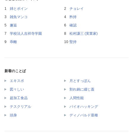
姉とボイン
チョレイ
雑魚マンコ
矜持
邂逅
確認
学校法人吉祥寺学園
松村謙三 (実業家)
乖離
堅持
新着のことば
エキスポ
月とすっぽん
図々しい
割れ鍋に綴じ蓋
超加工食品
人間性能
テスクリアル
バイオハッキング
頭身
ディノバルド亜種