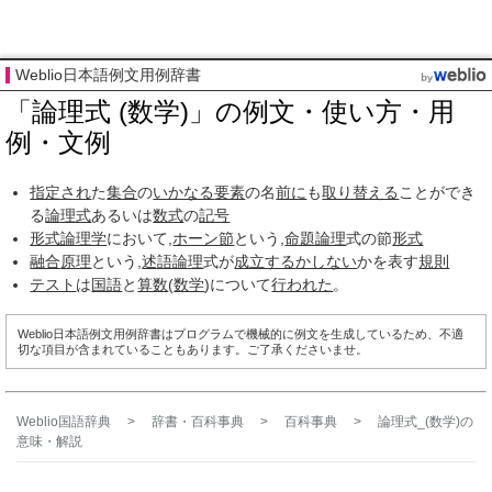
Weblio日本語例文用例辞書
「論理式 (数学)」の例文・使い方・用
例・文例
指定され
た
集合
の
いかなる
要素
の名
前に
も
取り替える
ことができ
る
論理式
あるいは
数式
の
記号
形式論理学
において,
ホーン節
という,
命題論理
式の節
形式
融合
原理
という,
述語論理
式が
成立する
かしない
かを表す
規則
テスト
は
国語
と
算数
(
数学
)について
行われた
。
Weblio日本語例文用例辞書はプログラムで機械的に例文を生成しているため、不適
切な項目が含まれていることもあります。ご了承くださいませ。
Weblio国語辞典
>
辞書・百科事典
>
百科事典
>
論理式_(数学)
の
意味・解説