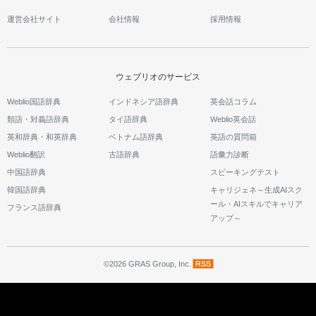
運営会社サイト
会社情報
採用情報
ウェブリオのサービス
Weblio国語辞典
インドネシア語辞典
英会話コラム
類語・対義語辞典
タイ語辞典
Weblio英会話
英和辞典・和英辞典
ベトナム語辞典
英語の質問箱
Weblio翻訳
古語辞典
語彙力診断
中国語辞典
スピーキングテスト
韓国語辞典
キャリジェネ～生成AIスク
ール・AIスキルでキャリア
フランス語辞典
アップ～
©2026 GRAS Group, Inc.