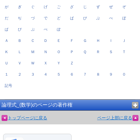
が
ぎ
ぐ
げ
ご
ざ
じ
ず
ぜ
ぞ
だ
ぢ
づ
で
ど
ば
び
ぶ
べ
ぼ
ぱ
ぴ
ぷ
ぺ
ぽ
Ａ
Ｂ
Ｃ
Ｄ
Ｅ
Ｆ
Ｇ
Ｈ
Ｉ
Ｊ
Ｋ
Ｌ
Ｍ
Ｎ
Ｏ
Ｐ
Ｑ
Ｒ
Ｓ
Ｔ
Ｕ
Ｖ
Ｗ
Ｘ
Ｙ
Ｚ
１
２
３
４
５
６
７
８
９
０
記号
論理式_(数学)のページの著作権
トップページに戻る
ページ上部に戻る