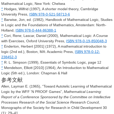
Mathematical Logic, New York: Chelsea
^
Hodges, Wilfrid (1997), A shorter model theory, Cambridge
University Press,
ISBN 978-0-521-58713-6
^
Barwise, Jon, ed. (1982), Handbook of Mathematical Logic, Studies
in Logic and the Foundations of Mathematics, Amsterdam: North-
Holland,
ISBN 978-0-444-86388-1
^
Cori, Rene; Lascar, Daniel (2000), Mathematical Logic: A Course
with Exercises, Oxford University Press,
ISBN 978-0-19-850048-3
^
Enderton, Herbert [2001] (1972), A mathematical introduction to
logic (2nd ed.), Boston, MA: Academic Press,
ISBN 978-0-12-
238452-3
^
R. L. Simpson (1999), Essentials of Symbolic Logic, page 12
^
Mendelson, Elliott [2010] (1964), An Introduction to Mathematical
Logic (5th ed.), London: Chapman & Hall
参考文献
Allen, Layman E. (1965), “Toward Autotelic Learning of Mathematical
Logic by the WFF 'N PROOF Games”,
Mathematical Learning:
Report of a Conference Sponsored by the Committee on Intellective
Processes Research of the Social Science Research Council
,
Monographs of the Society for Research in Child Development
30
(1): 29–41