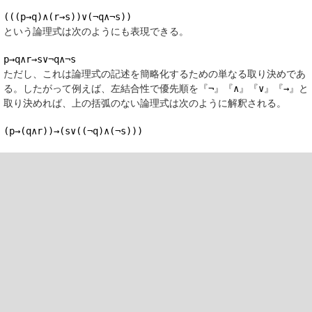
(((p→q)∧(r→s))∨(¬q∧¬s))
という論理式は次のようにも表現できる。
p→q∧r→s∨¬q∧¬s
ただし、これは論理式の記述を簡略化するための単なる取り決めであ
る。したがって例えば、左結合性で優先順を『
¬
』『
∧
』『
∨
』『
→
』と
取り決めれば、上の括弧のない論理式は次のように解釈される。
(p→(q∧r))→(s∨((¬q)∧(¬s)))