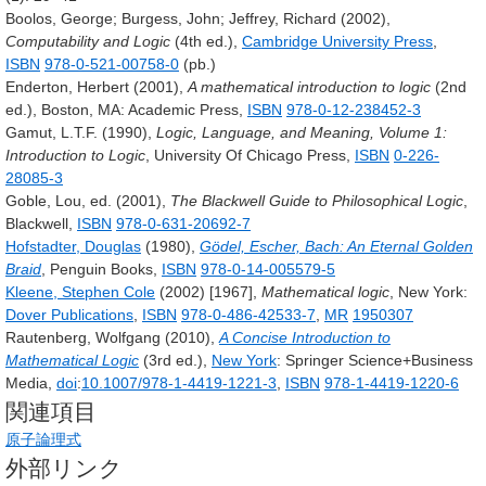
Boolos, George; Burgess, John; Jeffrey, Richard (2002),
Computability and Logic
(4th ed.),
Cambridge University Press
,
ISBN
978-0-521-00758-0
(pb.)
Enderton, Herbert (2001),
A mathematical introduction to logic
(2nd
ed.), Boston, MA: Academic Press,
ISBN
978-0-12-238452-3
Gamut, L.T.F. (1990),
Logic, Language, and Meaning, Volume 1:
Introduction to Logic
, University Of Chicago Press,
ISBN
0-226-
28085-3
Goble, Lou, ed. (2001),
The Blackwell Guide to Philosophical Logic
,
Blackwell,
ISBN
978-0-631-20692-7
Hofstadter, Douglas
(1980),
Gödel, Escher, Bach: An Eternal Golden
Braid
, Penguin Books,
ISBN
978-0-14-005579-5
Kleene, Stephen Cole
(2002) [1967],
Mathematical logic
, New York:
Dover Publications
,
ISBN
978-0-486-42533-7
,
MR
1950307
Rautenberg, Wolfgang (2010),
A Concise Introduction to
Mathematical Logic
(3rd ed.),
New York
: Springer Science+Business
Media,
doi
:
10.1007/978-1-4419-1221-3
,
ISBN
978-1-4419-1220-6
関連項目
原子論理式
外部リンク