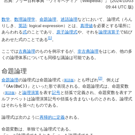
出典: フリー百科事典『ウィキペディア（Wikipedia）』 (2024/10/03
09:44 UTC 版)
数学
、
数理論理学
、
命題論理
、
述語論理
などにおいて、
論理式
（ろん
りしき、
英語
:
logical expression
）とは、
真理値
を必要とする場所に
あらわれる
式
のことであり、
原子論理式
や、それを
論理演算子
で結び
[
1
]
あわせた式のことである
。
ここでは
古典論理
のものを例示するが、
非古典論理
をはじめ、他の多
くの論理体系についても同様な議論は可能である。
命題論理
[
2
]
命題論理
の論理式は
命題論理式
とも呼ばれ
、例えば
（
英語版
）
『
(A∧(B∨C))
』といった形で表現される。命題論理式は、
命題変数
と
論理演算
を表す
記号
と括弧で定義され、命題変数を表すア
（
英語版
）
ルファベットは論理演算記号や括弧を含まないものとされる。論理式
はそれらを並べたものである。
論理式は次のように
再帰的に定義
される。
命題変数は、単独でも論理式である。