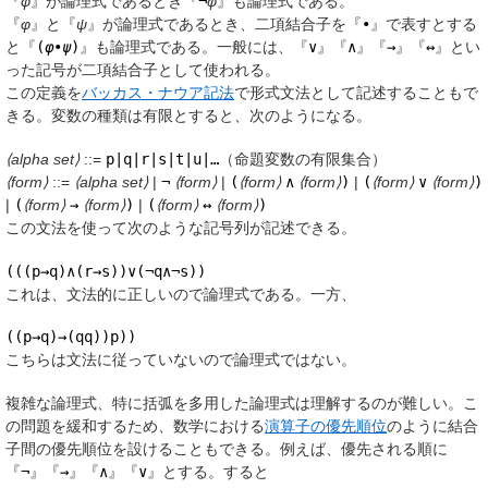
『
φ
』が論理式であるとき『
¬
φ
』も論理式である。
『
φ
』と『
ψ
』が論理式であるとき、二項結合子を『
•
』で表すとする
と『
(
φ
•
ψ
)
』も論理式である。一般には、『
∨
』『
∧
』『
→
』『
↔
』とい
った記号が二項結合子として使われる。
この定義を
バッカス・ナウア記法
で形式文法として記述することもで
きる。変数の種類は有限とすると、次のようになる。
⟨alpha set⟩
::=
p|q|r|s|t|u|…
（命題変数の有限集合）
⟨form⟩
::=
⟨alpha set⟩
|
¬
⟨form⟩
|
(
⟨form⟩
∧
⟨form⟩
)
|
(
⟨form⟩
∨
⟨form⟩
)
|
(
⟨form⟩
→
⟨form⟩
)
|
(
⟨form⟩
↔
⟨form⟩
)
この文法を使って次のような記号列が記述できる。
(((p→q)∧(r→s))∨(¬q∧¬s))
これは、文法的に正しいので論理式である。一方、
((p→q)→(qq))p))
こちらは文法に従っていないので論理式ではない。
複雑な論理式、特に括弧を多用した論理式は理解するのが難しい。こ
の問題を緩和するため、数学における
演算子の優先順位
のように結合
子間の優先順位を設けることもできる。例えば、優先される順に
『
¬
』『
→
』『
∧
』『
∨
』とする。すると