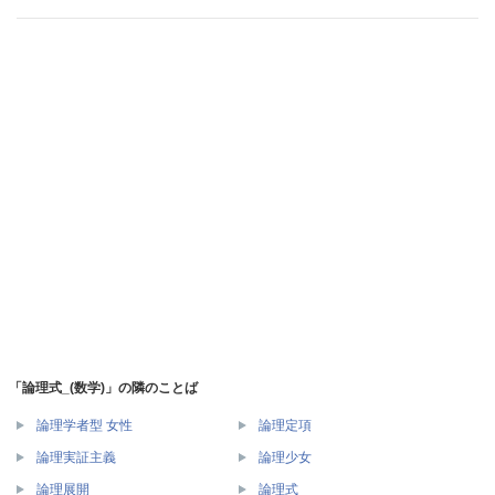
「論理式_(数学)」の隣のことば
論理学者型 女性
論理定項
論理実証主義
論理少女
論理展開
論理式