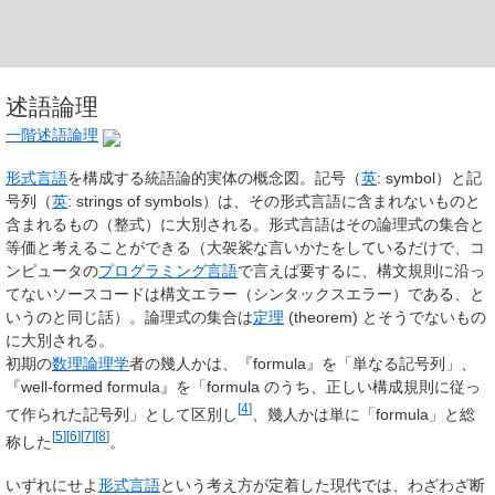
述語論理
一階述語論理
形式言語
を構成する統語論的実体の概念図。記号（
英
:
symbol
）と記
号列（
英
:
strings of symbols
）は、その形式言語に含まれないものと
含まれるもの（整式）に大別される。形式言語はその論理式の集合と
等価と考えることができる（大袈裟な言いかたをしているだけで、コ
ンピュータの
プログラミング言語
で言えば要するに、構文規則に沿っ
てないソースコードは構文エラー（シンタックスエラー）である、と
いうのと同じ話）。論理式の集合は
定理
(theorem) とそうでないもの
に大別される。
初期の
数理論理学
者の幾人かは、『
formula
』を「単なる記号列」、
『
well-formed formula
』を「
formula
のうち、正しい構成規則に従っ
[
4
]
て作られた記号列」として区別し
、幾人かは単に「
formula
」と総
[
5
]
[
6
]
[
7
]
[
8
]
称した
。
いずれにせよ
形式言語
という考え方が定着した現代では、わざわざ断