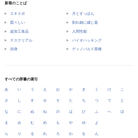
新着のことば
エキスポ
月とすっぽん
図々しい
割れ鍋に綴じ蓋
超加工食品
人間性能
テスクリアル
バイオハッキング
頭身
ディノバルド亜種
すべての辞書の索引
あ
い
う
え
お
か
き
く
け
こ
さ
し
す
せ
そ
た
ち
つ
て
と
な
に
ぬ
ね
の
は
ひ
ふ
へ
ほ
ま
み
む
め
も
や
ゆ
よ
ら
り
る
れ
ろ
わ
を
ん