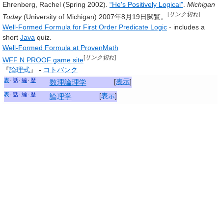
Ehrenberg, Rachel (Spring 2002).
“He's Positively Logical”
.
Michigan
[
リンク切れ
]
Today
(University of Michigan)
2007年8月19日
閲覧。
Well-Formed Formula for First Order Predicate Logic
- includes a
short
Java
quiz.
Well-Formed Formula at ProvenMath
[
リンク切れ
]
WFF N PROOF game site
『
論理式
』 -
コトバンク
表
話
編
歴
[
表示
]
数理論理学
表
話
編
歴
[
表示
]
論理学