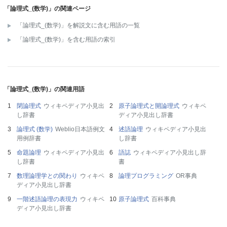
「論理式_(数学)」の関連ページ
「論理式_(数学)」を解説文に含む用語の一覧
「論理式_(数学)」を含む用語の索引
「論理式_(数学)」の関連用語
閉論理式
ウィキペディア小見出
原子論理式と開論理式
ウィキペ
し辞書
ディア小見出し辞書
論理式 (数学)
Weblio日本語例文
述語論理
ウィキペディア小見出
用例辞書
し辞書
命題論理
ウィキペディア小見出
語誌
ウィキペディア小見出し辞
し辞書
書
数理論理学との関わり
ウィキペ
論理プログラミング
OR事典
ディア小見出し辞書
一階述語論理の表現力
ウィキペ
原子論理式
百科事典
ディア小見出し辞書