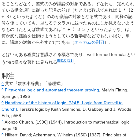
ることなどなく、整式のみが議論の対象である。すなわち、定められ
ている構文規則に従った記号の並び（たとえば数式であれば
1 * (2
+ 3)
といったような）のみが議論の対象となる式であり、同様の記
号を使っていても、単なるデタラメに並べたものにしか見えないよう
なもの（たとえば数式であれば
* + ) 3 5 /
といったような）は、
何か変な議論を仕掛けようとしている哲学者などでもない限り、単
に、議論の対象から外すだけである（
オッカムの剃刀
）。
とはいえある程度は意識される概念であり、
well-formed formula
とい
[
9
]
[
10
]
[
11
]
う句は様々な著作に見られる
。
脚注
^
共立『数学小辞典』「論理式」
^
First-order logic and automated theorem proving
, Melvin Fitting,
Springer, 1996
^
Handbook of the history of logic, (Vol 5, Logic from Russell to
Church)
, Tarski's logic by Keith Simmons, D. Gabbay and J. Woods
Eds, p568.
^
Alonzo Church, [1996] (1944), Introduction to mathematical logic,
page 49
^
Hilbert, David; Ackermann, Wilhelm (1950) [1937], Principles of