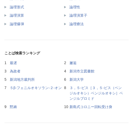
論理形式
論理性
論理演算
論理演算子
論理爆弾
論理療法
ことば検索ランキング
最遅
邂逅
為政者
新潟市立図書館
新潟地方裁判所
新潟大学
５β‐フェニルオキソラン‐２‐オン
３，５‐ビス［３，５‐ビス（ベン
ジルオキシ）ベンジルオキシ］ベ
ンジルブロミド
黙祷
新島式コロニー回転受け身