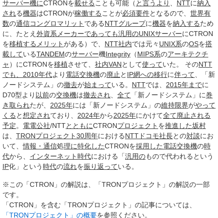
サーバー
機に
CTRONを
載せる
ことも可能（
と言うより
、
NTT
に
納入
され
る
機器
はCTRONが
稼働する
ことが
必須要件
となるので、
世界
有
数
の
通信
コングロマリット
である
NTTグループ
に
機器
を
納入する
ため
に、たとえ
外資系
メーカー
であっても
汎用の
UNIX
サーバー
にCTRON
を
移植する
メリット
がある）で、
NTT
社内
では元々
UNIX系
の
OS
を
搭
載して
いる
TANDEM
の
サーバー
機
Integrity
（
MIPS系
の
アーキテクチ
ャ
）にCTRONを
移植
させて、
社内
VAN
として
使って
いた。 その
NTT
でも、
2010年代
より
電話交換機
の
廃止
と
IP網への移行
に
伴って
、「新
ノードシステム」の
撤去
が
始まって
いる。
NTT
では、
2015年まで
に
D70型より
以前
の
交換機
は
撤去され
、
全て
「新ノードシステム」に
巻
き取られ
たが、
2025年
には「新ノードシステム」の
維持
限界
が
やって
くる
と
想定され
ており、
2024年
から
2025年
にかけて
全て
廃止される
予定
。
電電公社
/NTT
とともに
CTRON
プロジェクト
を
推進した
坂村
は、
TRONプロジェクト
30周年
における
NTTドコモ
社長
との
対談
にお
いて、
情報・通信
処
理に
特化した
CTRONを
採用した
電話交換機
の
時
代
から、
インターネット時代
における「
汎用の
もので代われるという
IP
化」という
時代
の
流れ
を
振り返って
いる。
※この「CTRON」の解説は、「TRONプロジェクト」の解説の一部
です。
「CTRON」を含む「TRONプロジェクト」の記事については、
「TRONプロジェクト」の概要
を参照ください。