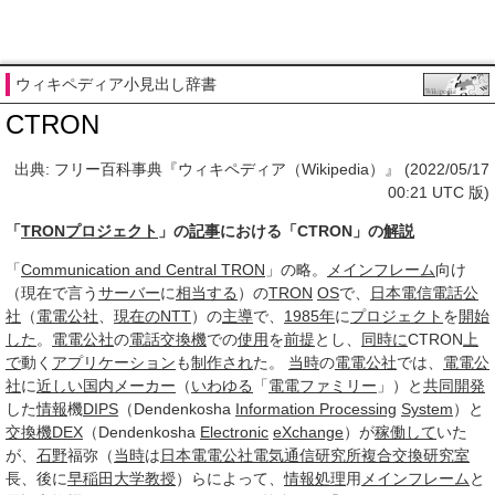
ウィキペディア小見出し辞書
CTRON
出典: フリー百科事典『ウィキペディア（Wikipedia）』 (2022/05/17
00:21 UTC 版)
「
TRONプロジェクト
」の
記事
における「CTRON」の
解説
「
Communication and Central TRON
」の略。
メインフレーム
向け
（現在で言う
サーバー
に
相当する
）の
TRON
OS
で、
日本電信電話公
社
（
電電公社
、
現在の
NTT
）の
主導
で、
1985年
に
プロジェクト
を
開始
した
。
電電公社
の
電話交換機
での
使用
を
前提
とし、
同時に
CTRON
上
で
動く
アプリケーション
も
制作され
た。
当時
の
電電公社
では、
電電公
社
に
近しい
国内メーカー
（
いわゆる
「
電電ファミリー
」）と
共同開発
した
情報
機
DIPS
（Dendenkosha
Information Processing
System
）と
交換機
DEX
（Dendenkosha
Electronic
eXchange
）が
稼働して
いた
が、
石野
福弥（
当時
は
日本
電電公社
電気通信研究所
複合
交換
研究室
長、後に
早稲田大学
教授
）らによって、
情報処理
用
メインフレーム
と