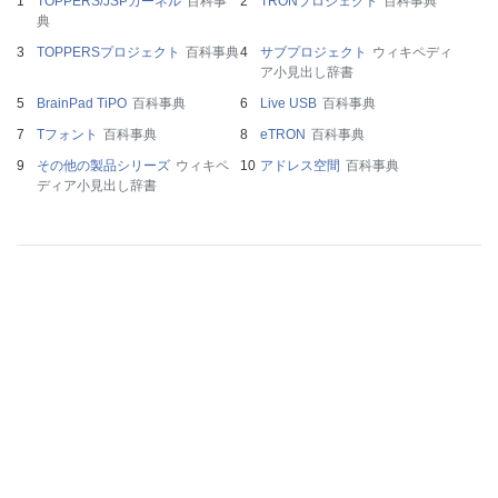
TOPPERS/JSPカーネル
百科事
TRONプロジェクト
百科事典
典
TOPPERSプロジェクト
百科事典
サブプロジェクト
ウィキペディ
ア小見出し辞書
BrainPad TiPO
百科事典
Live USB
百科事典
Tフォント
百科事典
eTRON
百科事典
その他の製品シリーズ
ウィキペ
アドレス空間
百科事典
ディア小見出し辞書