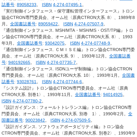
誌番号
:
89058233
。
ISBN
4-274-07495-1
。
『実行制御インタフェース・保守運転管理インターフェース』トロン
協会CTRON専門委員会、オーム社〈原典CTRON大系. 8〉、1989年8
月。
全国書誌番号
:
89059422
。
ISBN
4-274-07507-9
。
『通信制御インタフェース. MSH/MTA・MSH/MS・OST/TP編』トロ
ン協会CTRON専門委員会、オーム社〈原典CTRON大系. 8〉、1993
年3月。
全国書誌番号
:
93042075
。
ISBN
4-274-07748-9
。
『通信制御インタフェース. ＣＭＩＳＥ編』トロン協会CTRON専門委
員会、オーム社〈原典CTRON大系. 9〉、1993年12月。
全国書誌番
号
:
940192665
。
ISBN
4-274-07735-7
。
『通信制御インタフェース. ISDNユーザ制御編』トロン協会CTRON
専門委員会、オーム社〈原典CTRON大系. 10〉、1993年1月。
全国書
誌番号
:
93028761
。
ISBN
4-274-07744-6
。
『システム設計』トロン協会CTRON専門委員会、オーム社〈原典
CTRON大系. 別巻1〉、1993年11月。
全国書誌番号
:
94014925
。
ISBN
4-274-07780-2
。
『設計ガイダンス : フォールトトレランス編』トロン協会CTRON専
門委員会、オーム社〈原典CTRON大系. 別巻 1〉、1990年2月。
全
国書誌番号
:
90023842
。
ISBN
4-274-07509-5
。
『設計ガイダンス. ソフトウェアポータビリティ編』トロン協会
CTRON専門委員会、オーム社〈原典CTRON大系. 別巻2〉、1993年9