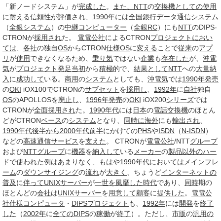
「新ノードシステム」が
完成した
。
また、
NTT
の
交換機
としての
使用
に
耐える
信頼性
が
評価され
、
1990年
には
全国銀行データ通信システム
（
全銀システム
）の
中継
コンピューター
（
全銀
RC
）にも
NTT
のDIPS-
CTRONが
採用され
た。
電電公社
によるCTRON
プロジェクト
におい
ては
、
各社
の独自
OS
からCTRON
仕様
OS
に
変える
ことで
従来
の
アプ
リ
が
使用
できなくなるため、
乗り気
ではない
企業
も
存在した
が、
沖電
気
が
プロジェクト
発足当初
から
積極
的で、
結果として
NTT
への
大量
納
入
に
成功して
いる。
商用
の
システム
としても、
沖電気
では
1990年
発売
の
OKI
iOX100でCTRONの
サブセット
を
採用し
、
1992年
に
自社
独自
OS
のAPOLLOSを
廃止し
、
1996年
発売
の
OKI
iOX200
シリーズ
では
CTRONが
全面
採用され
た。
1990年代
には
日本
の
電話交換機
のほとん
どがCTRON
ベース
の
システム
となり、
同時に
海外
にも
輸出され
、
1990年代後半から2000年代
前半
にかけての
PHS
や
ISDN
（
N-ISDN
）
などの
高速
通信サービス
を
支えた
。 CTRONが
電電公社
/NTT
グループ
および
NTTグループ
に
機器
を
納入して
いる
メーカー
の
製品
以外の
ハー
ド
で
使われ
た例はあまりなく、もはや
1990年代
においては
メインフレ
ーム
の
ダウンサイジング
の
流れ
が
大きく
、ちょうど
インターネットの
普及
に
伴って
UNIX
サーバー
が
一世を風靡した
時代
であり、
同時
期の
ほとんどの
会社
は
UNIX
サーバー
を
用意して
顧客
に
提供した
。
電電公
社
仕様
コンピュータ
・
DIPS
プロジェクト
も、
1992年
には
開発
を
終了
した
（
2002年
に
全ての
DIPS
の
稼働
が
終了
）。ただし、
市販
の
汎用の