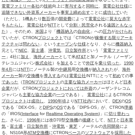
電電ファミリー
各社
の
技術
向上に
寄与する
と
同時に
、
電電公社
仕様
に
追随
できない
外資系
メーカー
を
事実上
締め出す
ことに
成功して
いた
（ただし、1機あたり
数百
億の
開発費
によって
電電公社
に
莫大な
赤字
を
もたらし
、
電電公社
が
NTT
として
分割・民営化
される
遠因
ともなっ
た
）。そのため、
米国
より「
機器
納入
の
自由化
」への
圧力
が
かけられ
ていたが、CTRON
プロジェクト
では「CTRONが
稼働する
限り
アーキ
テクチャ
は
問わない
」という
オープン
な
仕様
となり、さらに
機器
納入
元として
NEC
、
富士通
、
沖電気
、
日立製作所
という「
電電ファミリ
ー
」4社に
加え
、
海外メーカー
として米
AT&T
と加ノーテル（ノーザン
テレコムジャパン
株式会社
）を
加え
ることで
外圧
を
乗り切った
。
1990
年4月
には
NTT
にノーテル製の
中継局
用
交換機
が
納入され
たが、
海外
メーカー
製の
交換機
を
導入する
のは
電電公社
/NTTにとって
初め
ての事
であった
（
TRONプロジェクト
の
主要な
協力
メーカー
はほとんど
日本
企業
だが、CTRON
プロジェクト
においては
外資
のノーザンテレコム
ジャパンも
主要な
協力企業
の
一つ
である）。
電電公社
によるCTRON
プロジェクト
は
成功し
、
1990年頃
より
NTT
社内
において、
DEX
の
OS
である「DEX-OS」と
DIPS
の
OS
である「DIPS-OS」が、CTRON
準拠
の「IROS(
Interface
for
Realtime Operating System
)」に
切り替わっ
た
。さらに、
1996年
には改D70型
交換機
の
後継
として、
NTT
と
日本電
気
・
富士通
・
日立製作所
・
沖電気
・
東芝
・ノーテルの
共同開発
によ
る、NS10A形
ATM
交換機
にCTRON
ベース
の
ソフトウェア
を
採用した