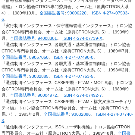
『情報蓄積制御インタフェース : 一般ファイル管理・データベース管
理編』トロン協会CTRON専門委員会、オーム社〈原典CTRON大系.
4〉、1989年10月。
全国書誌番号
:
90006220
。
ISBN
4-274-07503-
6
。
『実行制御インタフェース・保守運転管理インタフェース』トロン協
会CTRON専門委員会、オーム社〈原典CTRON大系. 5〉、1993年9
月。
全国書誌番号
:
94008301
。
ISBN
4-274-07739-X
。
『通信制御インタフェース. 各層共通・基本通信制御編』トロン協会
CTRON専門委員会、オーム社〈原典CTRON大系. 5〉、1989年7月。
全国書誌番号
:
89057050
。
ISBN
4-274-07490-0
。
『通信制御インタフェース. 各層共通・基本通信制御編』トロン協会
CTRON専門委員会、オーム社〈原典CTRON大系. 6〉、1993年2月。
全国書誌番号
:
93032885
。
ISBN
4-274-07753-5
。
『通信制御インタフェース. CASE/P層・FTAM・MOTIS編』トロン協
会CTRON専門委員会、オーム社〈原典CTRON大系. 6〉、1989年9
月。
全国書誌番号
:
90004972
。
ISBN
4-274-07492-7
。
『通信制御インタフェース. CASE/P層・FTAM・構文変換ユーティリ
ティ編』トロン協会CTRON専門委員会、オーム社〈原典CTRON大
系. 7〉、1993年2月。
全国書誌番号
:
93032886
。
ISBN
4-274-07740-
3
。
『通信制御インタフェース. ISDNユーザ制御編』トロン協会CTRON
専門委員会、オーム社〈原典CTRON大系. 7〉、1989年8月。
全国書