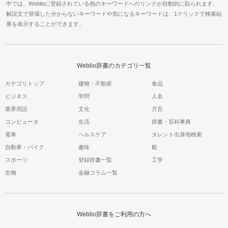
中では、Weblioに登録されている他のキーワードへのリンクが自動的に貼られます。
解説文で登場した分からないキーワードや気になるキーワードは、1クリックで検索結
果を表示することができます。
Weblio辞書のカテゴリ一覧
カテゴリトップ
建物・不動産
食品
ビジネス
学問
人名
業界用語
文化
方言
コンピュータ
生活
辞書・百科事典
電車
ヘルスケア
タレント出身地検索
自動車・バイク
趣味
船
スポーツ
登録辞書一覧
工学
生物
金融コラム一覧
Weblio辞書をご利用の方へ