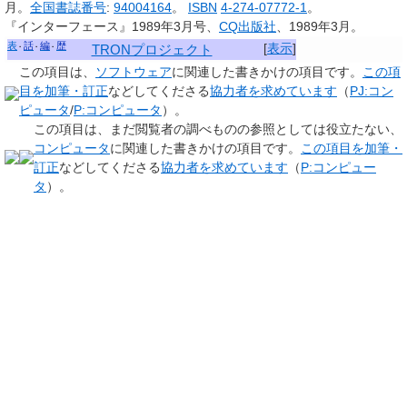
月。
全国書誌番号
:
94004164
。
ISBN
4-274-07772-1
。
『インターフェース』1989年3月号、
CQ出版社
、1989年3月。
表
話
編
歴
[
表示
]
TRONプロジェクト
この項目は、
ソフトウェア
に関連した
書きかけの項目
です。
この項
目を加筆・訂正
などしてくださる
協力者を求めています
（
PJ:コン
ピュータ
/
P:コンピュータ
）。
この項目は、まだ閲覧者の調べものの参照としては役立たない、
コンピュータ
に関連した
書きかけの項目
です。
この項目を加筆・
訂正
などしてくださる
協力者を求めています
（
P:コンピュー
タ
）。