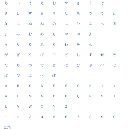
あ
い
う
え
お
か
き
く
け
こ
さ
し
す
せ
そ
た
ち
つ
て
と
な
に
ぬ
ね
の
は
ひ
ふ
へ
ほ
ま
み
む
め
も
や
ゆ
よ
ら
り
る
れ
ろ
わ
を
ん
が
ぎ
ぐ
げ
ご
ざ
じ
ず
ぜ
ぞ
だ
ぢ
づ
で
ど
ば
び
ぶ
べ
ぼ
ぱ
ぴ
ぷ
ぺ
ぽ
Ａ
Ｂ
Ｃ
Ｄ
Ｅ
Ｆ
Ｇ
Ｈ
Ｉ
Ｊ
Ｋ
Ｌ
Ｍ
Ｎ
Ｏ
Ｐ
Ｑ
Ｒ
Ｓ
Ｔ
Ｕ
Ｖ
Ｗ
Ｘ
Ｙ
Ｚ
１
２
３
４
５
６
７
８
９
０
記号