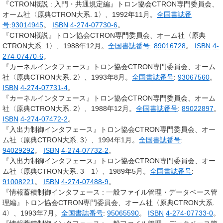
『CTRON概説 : 入門・共通規定編』トロン協会CTRON専門委員会、
オーム社〈原典CTRON大系. 1〉、1992年11月。
全国書誌番
号
:
93014945
。
ISBN
4-274-07730-6
。
『CTRON概説』トロン協会CTRON専門委員会、オーム社〈原典
CTRON大系. 1〉、1988年12月。
全国書誌番号
:
89016728
。
ISBN
4-
274-07470-6
。
『カーネルインタフェース』トロン協会CTRON専門委員会、オーム
社〈原典CTRON大系. 2〉、1993年8月。
全国書誌番号
:
93067560
。
ISBN
4-274-07731-4
。
『カーネルインタフェース』トロン協会CTRON専門委員会、オーム
社〈原典CTRON大系. 2〉、1988年12月。
全国書誌番号
:
89022897
。
ISBN
4-274-07472-2
。
『入出力制御インタフェース』トロン協会CTRON専門委員会、オー
ム社〈原典CTRON大系. 3〉、1994年1月。
全国書誌番号
:
94029292
。
ISBN
4-274-07732-2
。
『入出力制御インタフェース』トロン協会CTRON専門委員会、オー
ム社〈原典CTRON大系. 3 1〉、1989年5月。
全国書誌番号
:
91008221
。
ISBN
4-274-07488-9
。
『情報蓄積制御インタフェース : 一般ファイル管理・データベース管
理編』トロン協会CTRON専門委員会、オーム社〈原典CTRON大系.
4〉、1993年7月。
全国書誌番号
:
95065590
。
ISBN
4-274-07733-0
。