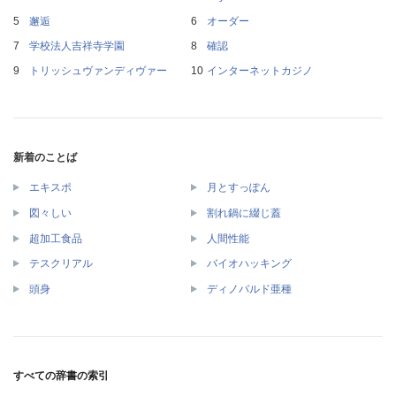
邂逅
オーダー
学校法人吉祥寺学園
確認
トリッシュヴァンディヴァー
インターネットカジノ
新着のことば
エキスポ
月とすっぽん
図々しい
割れ鍋に綴じ蓋
超加工食品
人間性能
テスクリアル
バイオハッキング
頭身
ディノバルド亜種
すべての辞書の索引