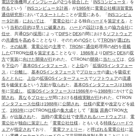
電話交換機
用
メインフレーム
の
2つ
を
統合した
「
INS
コンピュータ
」を
作る
という「
INS
コンピュータ
計画
」が
1985年
に
電電公社
横須賀
電気
通信研究所
において
スタートした
ことが
背景
にある。「
INS
コンピュ
ータ
計画
」
においては
、「
電電公社
による独自
ハード
を
策定する
」と
いう
当初の目的
は
早々に
破棄され
、
ハード
の
設計
は
各々
の
協力会社
に
任せ
、共通
OS
の
採用
によって
DIPS
と
DEX
の間における
ソフトウェア
の
共通性
を
高め
ることとなり、そのための
OS
として
TRON
が
選ばれ
た。
その結果
、
電電公社
の
主導
で、
TRON
に
通信
処理用の
API
を
搭載
した
CTRON
仕様
を
策定する
こととなり、
1986年
より
DIPS
と
DEX
の
双
方
で
実装
に
向けた
開発
が行
われた。 CTRONの
開発
に
当たって
は、
OS
を
下位
の「
基本
OS
インタフェース
」と
上位
の「
拡張
OS
インタフェー
ス
」に
分離し
、
基本
OS
インタフェース
で
プロセッサ
の
違い
を
吸収す
る
とともに
、
上位
の
拡張
OS
インターフェース
で
ソフトウェア
の
流通
性
を
確保する
という
方針
が
取られ
た。
基本
OS
インタフェース
は
1986
年
に
完成し
、
拡張
OS
インタフェース
は
1986年
から
1988年
にかけて
公
開され
、
異な
る
プロセッサ
間における
移植
実験
が行
われた。CTRON
インタフェース仕様
は
1988年
に
公開され
、
仕様
の
変更
や
改定
などを
経
て
、
1993年
にはCTRON
仕様
の
集大成
として『
新版
原典
CTRON
大
系
』が
出版され
た。
当時
の
電電公社
で
使用される
ハードウェア
は、
電
電公社
が
独自に
策定した
「
電電公社
仕様
」ともいえる
特殊な
ハードウ
ェア
が
指定され
ており、「
電電ファミリー
」と
呼ばれる
電電公社
に
近
しい
電機メーカー
との
ハードウェア
共同開発
体制
を取ることにより、