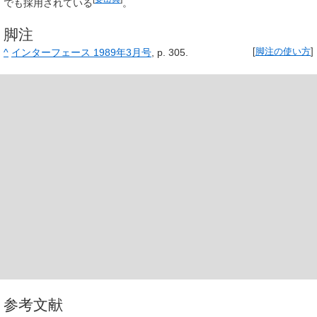
でも採用されている
。
脚注
^
インターフェース 1989年3月号
, p. 305.
[
脚注の使い方
]
参考文献