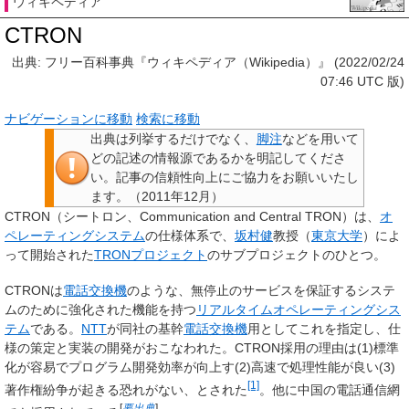
ウィキペディア
CTRON
出典: フリー百科事典『ウィキペディア（Wikipedia）』 (2022/02/24
07:46 UTC 版)
ナビゲーションに移動
検索に移動
出典は列挙するだけでなく、
脚注
などを用いて
どの記述の情報源であるかを明記してくださ
い。
記事の信頼性向上にご協力をお願いいたし
ます。
（
2011年12月
）
CTRON
（シートロン、Communication and Central TRON）は、
オ
ペレーティングシステム
の仕様体系で、
坂村健
教授（
東京大学
）によ
って開始された
TRONプロジェクト
のサブプロジェクトのひとつ。
CTRONは
電話交換機
のような、無停止のサービスを保証するシステ
ムのために強化された機能を持つ
リアルタイムオペレーティングシス
テム
である。
NTT
が同社の基幹
電話交換機
用としてこれを指定し、仕
様の策定と実装の開発がおこなわれた。CTRON採用の理由は(1)標準
化が容易でプログラム開発効率が向上す(2)高速で処理性能が良い(3)
[1]
著作権紛争が起きる恐れがない、とされた
。
他に中国の電話通信網
[
要出典
]