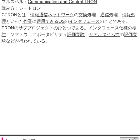
フルスペル：
Communication and Central TRON
読み方
：
シートロン
CTRON
とは、
情報通信ネットワーク
の
交換
処理、
通信
処理、
情報処
理
といった
作業
に
適用できる
OS
の
インタフェース
のことである。
TRON
の
サブプロジェクト
のひとつである。
インタフェース仕様
の
検
討
、ソフトウェアポータビリティ
評価
実験
、
リアルタイム性
の
評価
実
験
など
が行
われている。