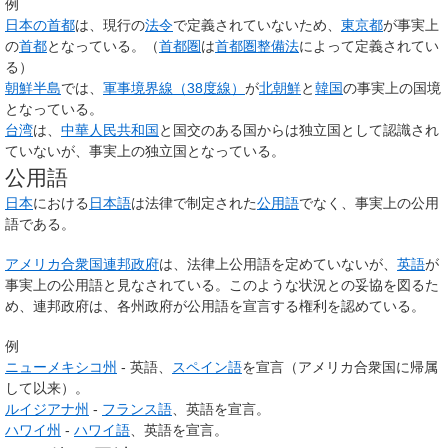
例
日本の首都
は、現行の
法令
で定義されていないため、
東京都
が事実上
の
首都
となっている。（
首都圏
は
首都圏整備法
によって定義されてい
る）
朝鮮半島
では、
軍事境界線（38度線）
が
北朝鮮
と
韓国
の事実上の国境
となっている。
台湾
は、
中華人民共和国
と国交のある国からは独立国として認識され
ていないが、事実上の独立国となっている。
公用語
日本
における
日本語
は法律で制定された
公用語
でなく、事実上の公用
語である。
アメリカ合衆国連邦政府
は、法律上公用語を定めていないが、
英語
が
事実上の公用語と見なされている。このような状況との妥協を図るた
め、連邦政府は、各州政府が公用語を宣言する権利を認めている。
例
ニューメキシコ州
- 英語、
スペイン語
を宣言（アメリカ合衆国に帰属
して以来）。
ルイジアナ州
-
フランス語
、英語を宣言。
ハワイ州
-
ハワイ語
、英語を宣言。