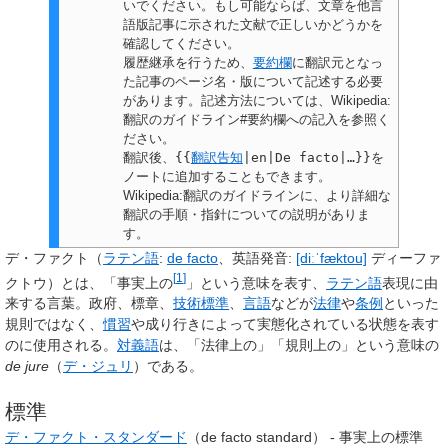
いでください。もし可能ならば、文章を他言
語版記事に示された文献で正しいかどうかを
確認してください。
履歴継承を行うため、
要約欄
に翻訳元となっ
た記事のページ名・版について記述する必要
があります。記述方法については、Wikipedia:
翻訳のガイドライン#要約欄への記入を参照く
ださい。
翻訳後、
{{
翻訳告知
|en|De facto|…}}
を
ノートに追加することもできます。
Wikipedia:翻訳のガイドラインに、より詳細な
翻訳の手順・指針についての説明がありま
す。
デ・ファクト
（
ラテン語
:
de facto
、
英語発音:
[diːˈfæktou]
ディー
ファ
[
1
]
ク
トウ）とは、「
事実上の
」という意味を表す、
ラテン語
表現に由
来する言葉。政府、標章、
技術標準
、
言語
などが
法律
や
条例
といった
規則ではなく、
慣習
や成り行きによって実態化されている状態を表す
のに使用される。
対義語
は、「法律上の」「規則上の」という意味の
de jure
（
デ・ジュリ
）である。
標準
デ・ファクト・スタンダード
（de facto standard） - 事実上の標準