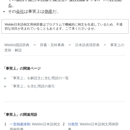
る
。
その
会社
は事実上は
倒産
だ。
Weblio日本語例文用例辞書はプログラムで機械的に例文を生成しているため、不適
切な項目が含まれていることもあります。ご了承くださいませ。
Weblio国語辞典
>
辞書・百科事典
>
日本語表現辞典
>
事実上
の
意味・解説
「事実上」の関連ページ
「事実上」を解説文に含む用語の一覧
「事実上」を含む用語の索引
「事実上」の関連用語
一党独裁体制
Weblio日本語例文
分散型
Weblio日本語例文用例辞
用例辞書
書