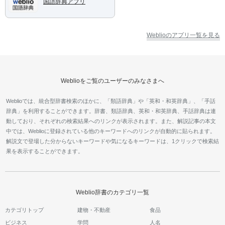
国語辞典アプリ
Weblioのアプリ一覧を見る
Weblioをご覧のユーザーのみなさまへ
Weblioでは、統合型辞書検索のほかに、「類語辞典」や「英和・和英辞典」、「手話
辞典」を利用することができます。辞書、類語辞典、英和・和英辞典、手話辞典は連
動しており、それぞれの検索結果へのリンクが表示されます。また、解説記事の本文
中では、Weblioに登録されている他のキーワードへのリンクが自動的に貼られます。
解説文で登場した分からないキーワードや気になるキーワードは、1クリックで検索結
果を表示することができます。
Weblio辞書のカテゴリ一覧
カテゴリトップ
建物・不動産
食品
ビジネス
学問
人名