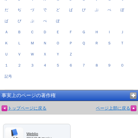
だ
ぢ
づ
で
ど
ば
び
ぶ
べ
ぼ
ぱ
ぴ
ぷ
ぺ
ぽ
Ａ
Ｂ
Ｃ
Ｄ
Ｅ
Ｆ
Ｇ
Ｈ
Ｉ
Ｊ
Ｋ
Ｌ
Ｍ
Ｎ
Ｏ
Ｐ
Ｑ
Ｒ
Ｓ
Ｔ
Ｕ
Ｖ
Ｗ
Ｘ
Ｙ
Ｚ
１
２
３
４
５
６
７
８
９
０
記号
事実上のページの著作権
トップページに戻る
ページ上部に戻る
Weblio