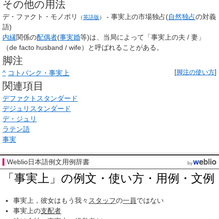
その他の用法
デ・ファクト・モノポリ
- 事実上の市場独占(
自然独占
の対義
（
英語版
）
語)
内縁
関係の
配偶者
(
事実婚
等)は、当局によって「事実上の夫 / 妻」
（de facto husband / wife）と呼ばれることがある。
脚注
^
コトバンク・事実上
[
脚注の使い方
]
関連項目
デファクトスタンダード
デジュリスタンダード
デ・ジュリ
ラテン語
事実
Weblio日本語例文用例辞書
「事実上」の例文・使い方・用例・文例
事実上，彼女はもう我々
スタッフ
の
一員
ではない
事実上の
支配者