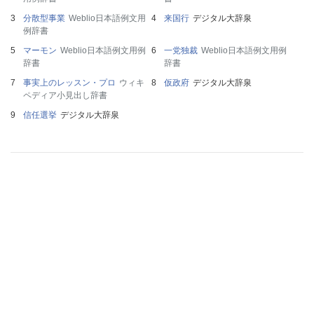
分散型事業
Weblio日本語例文用
来国行
デジタル大辞泉
例辞書
マーモン
Weblio日本語例文用例
一党独裁
Weblio日本語例文用例
辞書
辞書
事実上のレッスン・プロ
ウィキ
仮政府
デジタル大辞泉
ペディア小見出し辞書
信任選挙
デジタル大辞泉