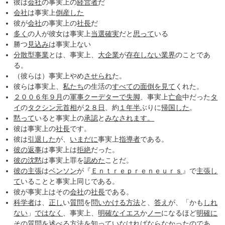
彼は
会社
の事実上の
経営者
だ
会社
は事実上
倒産した
彼が
会社
の事実上の
社長
だ
多く
の人が彼女は事実上
当選確実
だと
思って
いる
勝つ
見込み
は事実上ない
分散型事業
とは、事実上、
大企業
が
存在しない
業界
のことであ
る。
（彼らは）事実上やめ
させられ
た。
彼らは事実上、
私たち
の生活の
すべての
面倒を見て
くれた。
２００６年
９月
の
軍事
クーデターで失脚
、事実上
亡命
中だった
タ
イ
の
タクシン元首相
が
２８日
、約
１年半
ぶりに
帰国した
。
黙って
いると事実上の
承認
と
みなされ
ます。
彼は事実上の
社長
です。
彼は
引退した
が、
いまだに
事実上
指導者
である。
彼の
返事
は事実上は
拒絶
だった。
彼の
沈黙
は事実上罪を
認めた
ことだ。
彼の
主張
は
ベンソン
が『
Ｅｎｔｒｅｐｒｅｎｅｕｒｓ
』で
主張し
て
いることと事実上同じである。
彼が事実上はその
会社
の
社長
である。
科学者
は、
正し
い
質問
を
問いかける
方法
と、
答え
が、「かも
しれ
ない
」
ではなく
、事実上、
明確な
イエス
か
ノー
になるほど
明確に
その
質問
を
述べ
る
方法
を
知って
い
なければ
ならなかった
のであ