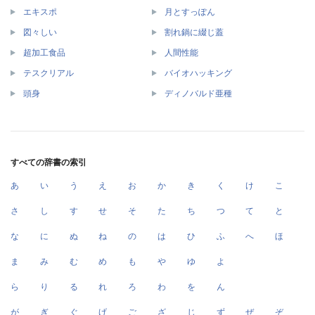
エキスポ
月とすっぽん
図々しい
割れ鍋に綴じ蓋
超加工食品
人間性能
テスクリアル
バイオハッキング
頭身
ディノバルド亜種
すべての辞書の索引
あ
い
う
え
お
か
き
く
け
こ
さ
し
す
せ
そ
た
ち
つ
て
と
な
に
ぬ
ね
の
は
ひ
ふ
へ
ほ
ま
み
む
め
も
や
ゆ
よ
ら
り
る
れ
ろ
わ
を
ん
が
ぎ
ぐ
げ
ご
ざ
じ
ず
ぜ
ぞ