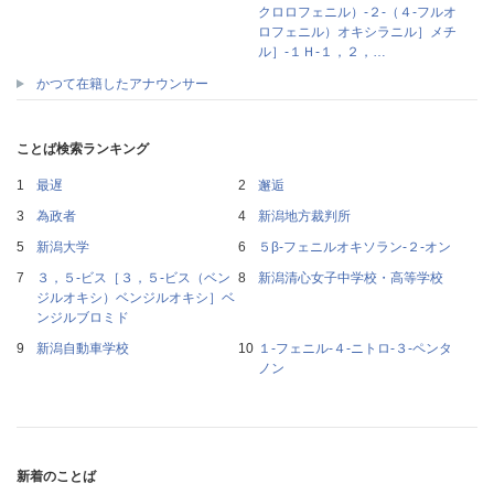
クロロフェニル）‐２‐（４‐フルオ
ロフェニル）オキシラニル］メチ
ル］‐１Ｈ‐１，２，…
かつて在籍したアナウンサー
ことば検索ランキング
最遅
邂逅
為政者
新潟地方裁判所
新潟大学
５β‐フェニルオキソラン‐２‐オン
３，５‐ビス［３，５‐ビス（ベン
新潟清心女子中学校・高等学校
ジルオキシ）ベンジルオキシ］ベ
ンジルブロミド
新潟自動車学校
１‐フェニル‐４‐ニトロ‐３‐ペンタ
ノン
新着のことば