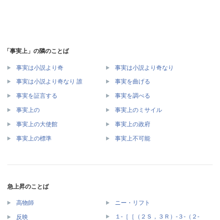
「事実上」の隣のことば
事実は小説より奇
事実は小説より奇なり
事実は小説より奇なり 誰
事実を曲げる
事実を証言する
事実を調べる
事実上の
事実上のミサイル
事実上の大使館
事実上の政府
事実上の標準
事実上不可能
急上昇のことば
高物師
ニー・リフト
１‐［［（２Ｓ，３Ｒ）‐３‐（２‐
反映