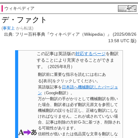
ウィキペディア
デ・ファクト
(
事実上
から転送)
出典: フリー百科事典『ウィキペディア（Wikipedia）』 (2025/08/26
13:58 UTC 版)
この記事は
英語版の
対応するページ
を翻訳
することにより充実させることができま
す。
（
2025年8月
）
翻訳前に重要な指示を読むには右にあ
る[表示]をクリックしてください。
英語版記事を
日本語へ機械翻訳したバージョ
ン
（Google翻訳）。
万が一翻訳の手がかりとして機械翻訳を用い
た場合、翻訳者は必ず翻訳元原文を参照して
機械翻訳の誤りを訂正し、正確な翻訳にしな
ければなりません。これが成されていない場
合、
記事は削除の方針G-3に基づき、削除され
る可能性があります。
信頼性が低いまたは低品質な文章を翻訳しな