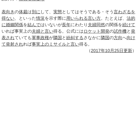
表向き
の
体裁
は
別に
して、
実態
としてはそうである・そう
言わざる
を
得ない
、といった
情況
を示す際に
用いられる
言い方
。たとえば、
法的
に
婚姻関係
を
結んで
はいないが
長年
にわたり
夫婦
同然
の関係を
続けて
いれば事実上の
夫婦
と言い
得る。公式には
ロケット開発
の
試作機
と
発
表され
ていても
軍事政権
が
隣国
と
紛糾する
さなかに
隣国
の
方向
へ
向け
て
発射され
れば
事実上のミサイル
と言い
得る。
（
2017年10月
25日
更新
）