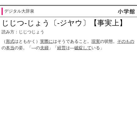
デジタル大辞泉
じじつ‐じょう〔‐ジヤウ〕【事実上】
読み方：じじつじょう
（
形式
はともかく）
実際に
はそうであること。
現実
の状態。
そのもの
の
本当
の姿。「―の
夫婦
」「
経営
は―
破綻して
いる」