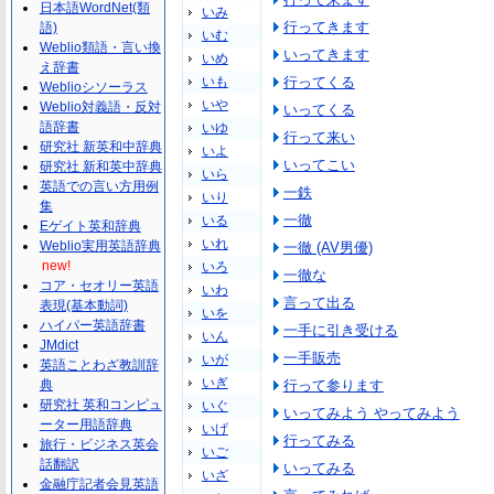
日本語WordNet(類
いみ
行ってきます
語)
いむ
Weblio類語・言い換
いってきます
いめ
え辞書
いも
行ってくる
Weblioシソーラス
いや
Weblio対義語・反対
いってくる
語辞書
いゆ
行って来い
研究社 新英和中辞典
いよ
いってこい
研究社 新和英中辞典
いら
英語での言い方用例
一鉄
いり
集
一徹
いる
Eゲイト英和辞典
いれ
Weblio実用英語辞典
一徹 (AV男優)
new!
いろ
一徹な
コア・セオリー英語
いわ
言って出る
表現(基本動詞)
いを
ハイパー英語辞書
一手に引き受ける
いん
JMdict
一手販売
いが
英語ことわざ教訓辞
いぎ
典
行って参ります
研究社 英和コンピュ
いぐ
いってみよう やってみよう
ーター用語辞典
いげ
行ってみる
旅行・ビジネス英会
いご
話翻訳
いってみる
いざ
金融庁記者会見英語