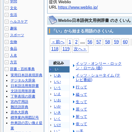
学問
提供 Weblio
＋
URL
https://www.weblio.jp/
文化
＋
生活
＋
Weblio日本語例文用例辞書 のさくいん
ヘルスケア
＋
趣味
＋
「い」から始まる用語のさくいん
スポーツ
＋
...
.
＜前へ
1
2
56
57
58
59
60
生物
＋
食品
118
119
次へ＞
＋
人名
＋
方言
＋
絞込み
イッツ・オンリー・ロック
ン・ロール (曲)
辞書・百科事典
い
－
実用日本語表現辞典
イッツ・ショータイム (テ
いあ
レビ番組)
デジタル大辞泉
いい
日本語活用形辞書
行って
いう
文語活用形辞書
いえ
縊って
丁寧表現の辞書
いお
宮内庁用語
生って
いか
難読語辞典
居って
原色大辞典
いき
射って
標準案内用図記号
いく
外来語の言い換え提
依って
いけ
案
いこ
一手