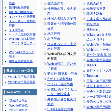
辞書
難読語辞典
原色大辞典
韓国語単語辞書
外来語の言い換え提
物語要素事典
韓日専門用語辞書
案
隠語大辞典
インドネシア語辞書
外国人名読み方字典
古典文学作品名
インドネシア語翻訳
歌舞伎・浄瑠璃外題
駅名辞典
辞書
辞典
JMnedict
タイ語辞書
地名辞典
ベトナム語翻訳辞書
Wiktionary日
名字辞典
Wiktionary日本語版
語カテゴリ）
（フランス語カテゴ
ウィキペディア小見
Weblio実用類語
リ）
出し辞書
Weblioシソーラ
Wikipediaフランス
Weblio日本語例文用
研究社 新和英中
語版
例辞書
Weblio実用英語
学研全訳古語辞典
Weblio類語・言い換
JMdict
え辞書
旅行・ビジネス
最近追加された辞書
研究社 新英和中辞典
Tatoeba
Weblio実用類語辞典
Eゲイト英和辞典
日英・英日専門
Weblio実用英語辞典
ハイパー英語辞書
遺伝子名称シソ
研究社 英和コンピュ
Weblio和製英語
Weblioのサービス
ーター用語辞典
メール英語例文
外務省記者会見英語
英会話コラム
最強のスラング
対訳
Weblio英会話
Weblio専門用
EDR日英対訳辞書
英語の質問箱