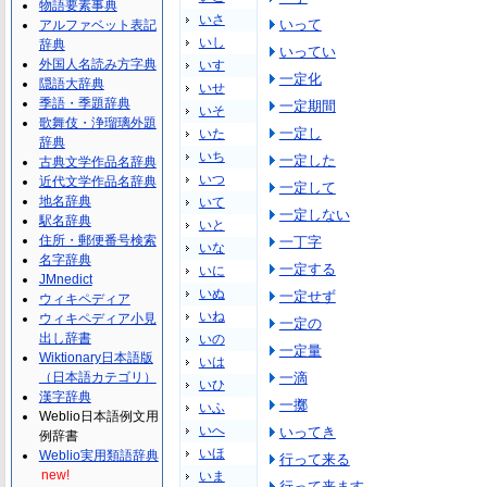
物語要素事典
いさ
いって
アルファベット表記
いし
辞典
いってい
外国人名読み方字典
いす
一定化
隠語大辞典
いせ
季語・季題辞典
一定期間
いそ
歌舞伎・浄瑠璃外題
一定し
いた
辞典
いち
一定した
古典文学作品名辞典
いつ
近代文学作品名辞典
一定して
地名辞典
いて
一定しない
駅名辞典
いと
住所・郵便番号検索
一丁字
いな
名字辞典
一定する
いに
JMnedict
いぬ
一定せず
ウィキペディア
いね
ウィキペディア小見
一定の
出し辞書
いの
一定量
Wiktionary日本語版
いは
（日本語カテゴリ）
一滴
いひ
漢字辞典
一擲
いふ
Weblio日本語例文用
いへ
いってき
例辞書
いほ
Weblio実用類語辞典
行って来る
new!
いま
行って来ます