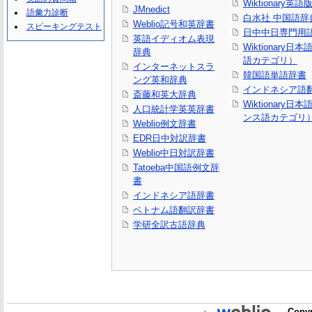
Wiktionary英語
JMnedict
語彙力診断
白水社 中国語辞
Weblio記号和英辞書
スピーキングテスト
日中中日専門用
英語イディオム表現
Wiktionary日
辞典
語カテゴリ）
インターネットスラ
韓国語単語辞書
ング英和辞典
インドネシア語
斎藤和英大辞典
Wiktionary日
人口統計学英英辞書
ンス語カテゴリ
Weblio例文辞書
EDR日中対訳辞書
Weblio中日対訳辞書
Tatoeba中国語例文辞
書
インドネシア語辞書
ベトナム語翻訳辞書
学研全訳古語辞典
Copyr