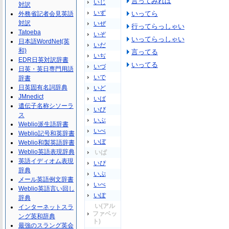
言ってみれば
いじ
対訳
いず
いってら
外務省記者会見英語
対訳
いぜ
行ってらっしゃい
Tatoeba
いぞ
いってらっしゃい
日本語WordNet(英
いだ
和)
言ってる
いぢ
EDR日英対訳辞書
いってる
いづ
日英・英日専門用語
いで
辞書
日英固有名詞辞典
いど
JMnedict
いば
遺伝子名称シソーラ
いび
ス
いぶ
Weblio派生語辞書
いべ
Weblio記号和英辞書
いぼ
Weblio和製英語辞書
Weblio英語表現辞典
いぱ
英語イディオム表現
いぴ
辞典
いぷ
メール英語例文辞書
いぺ
Weblio英語言い回し
いぽ
辞典
い(アル
インターネットスラ
ファベッ
ング英和辞典
ト)
最強のスラング英会