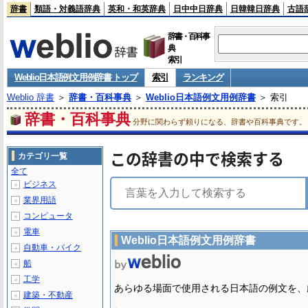
辞書
類語・対義語辞典
英和・和英辞典
日中中日辞典
日韓韓日辞典
古語
辞書・百科事
典
索引
Weblio日本語例文用例辞書 トップ
索引
ランキング
Weblio 辞書
＞
辞書・百科事典
＞
Weblio日本語例文用例辞書
＞ 索引
辞書・百科事典
分野に関わらず頼りになる、辞書や百科事典です。
この辞書の中で検索する
カテゴリ一覧
全て
ビジネス
＋
業界用語
＋
コンピュータ
＋
電車
＋
Weblio日本語例文用例辞書
自動車・バイク
＋
船
＋
工学
＋
あらゆる場面で使用される日本語の例文を、
建築・不動産
＋