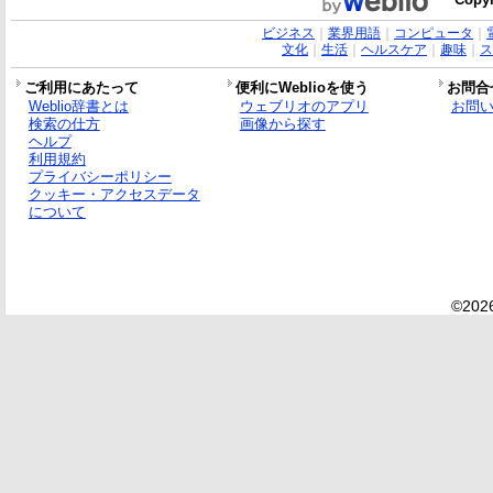
ビジネス
｜
業界用語
｜
コンピュータ
｜
文化
｜
生活
｜
ヘルスケア
｜
趣味
｜
ス
ご利用にあたって
便利にWeblioを使う
お問合
Weblio辞書とは
ウェブリオのアプリ
お問
検索の仕方
画像から探す
ヘルプ
利用規約
プライバシーポリシー
クッキー・アクセスデータ
について
©2026