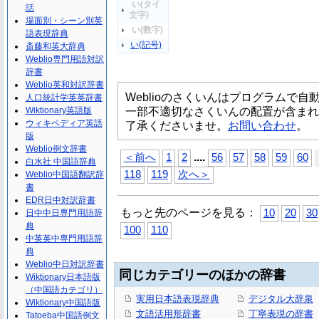
い(タイ
話
文字)
場面別・シーン別英
い(数字)
語表現辞典
い(記号)
斎藤和英大辞典
Weblio専門用語対訳
辞書
Weblio英和対訳辞書
Weblioのさくいんはプログラムで
人口統計学英英辞書
一部不適切なさくいんの配置が含まれ
Wiktionary英語版
ウィキペディア英語
了承くださいませ。
お問い合わせ
。
版
Weblio例文辞書
...
.
＜前へ
1
2
56
57
58
59
60
白水社 中国語辞典
118
119
次へ＞
Weblio中国語翻訳辞
書
EDR日中対訳辞書
もっと先のページを見る：
10
20
30
日中中日専門用語辞
典
100
110
中英英中専門用語辞
典
Weblio中日対訳辞書
同じカテゴリーのほかの辞書
Wiktionary日本語版
（中国語カテゴリ）
実用日本語表現辞典
デジタル大辞泉
Wiktionary中国語版
文語活用形辞書
丁寧表現の辞書
Tatoeba中国語例文