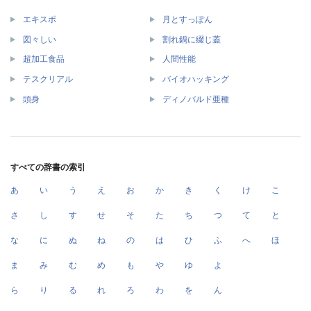
エキスポ
月とすっぽん
図々しい
割れ鍋に綴じ蓋
超加工食品
人間性能
テスクリアル
バイオハッキング
頭身
ディノバルド亜種
すべての辞書の索引
あ
い
う
え
お
か
き
く
け
こ
さ
し
す
せ
そ
た
ち
つ
て
と
な
に
ぬ
ね
の
は
ひ
ふ
へ
ほ
ま
み
む
め
も
や
ゆ
よ
ら
り
る
れ
ろ
わ
を
ん