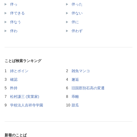
伴っ
伴った
伴できる
伴ない
伴なう
伴に
伴わ
伴わず
ことば検索ランキング
姉とボイン
雑魚マンコ
確認
邂逅
矜持
旧国郡別石高の変遷
松村謙三 (実業家)
乖離
学校法人吉祥寺学園
甜瓜
新着のことば