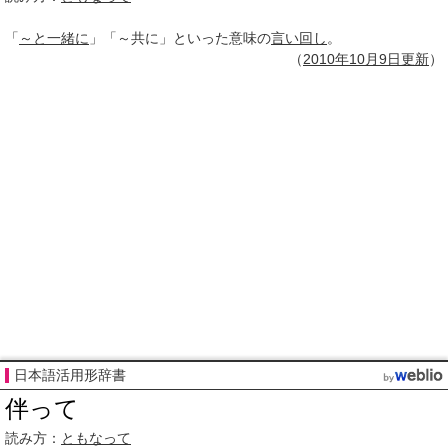
「
～と
一緒に
」「～共に」といった意味の
言い回し
。
（
2010年10月
9日
更新
）
日本語活用形辞書
伴って
読み方：
ともなって