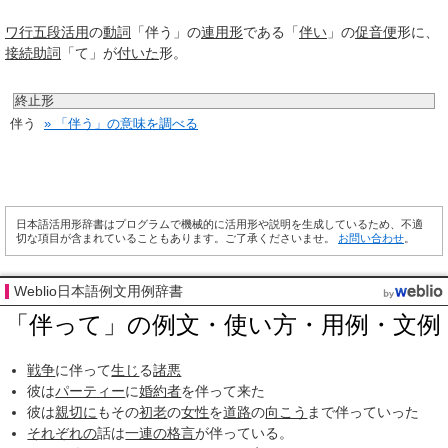
ワ行
五段活用
の
動詞
「伴う」の
連用形
である「
伴い
」の
促音便
形に、
接続助詞
「て」が
付いた
形。
終止形
伴う
» 「伴う」の意味を調べる
日本語活用形辞書はプログラムで機械的に活用形や説明を生成しているため、不適
切な項目が含まれていることもあります。ご了承くださいませ。
お問い合わせ
。
Weblio日本語例文用例辞書
「伴って」の例文・使い方・用例・文例
戦争
に伴って
生じ
る
諸悪
彼は
パーティー
に
婚約者
を伴って来た
彼は
親切に
もその
初老
の
女性
を
道路
の
向こう
まで伴っていった
それぞれの
話は
一連の
格言
が伴っている。