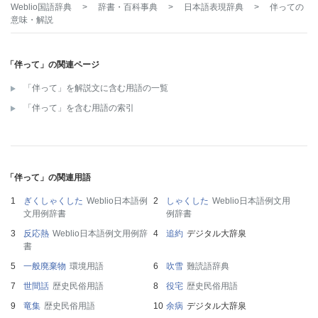
Weblio国語辞典
>
辞書・百科事典
>
日本語表現辞典
>
伴って
の
意味・解説
「伴って」の関連ページ
「伴って」を解説文に含む用語の一覧
「伴って」を含む用語の索引
「伴って」の関連用語
ぎくしゃくした
Weblio日本語例
しゃくした
Weblio日本語例文用
文用例辞書
例辞書
反応熱
Weblio日本語例文用例辞
追約
デジタル大辞泉
書
一般廃棄物
環境用語
吹雪
難読語辞典
世間話
歴史民俗用語
役宅
歴史民俗用語
竜集
歴史民俗用語
余病
デジタル大辞泉