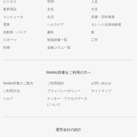
ビジネス
学問
人名
業界用語
文化
方言
コンピュータ
生活
辞書・百科事典
電車
ヘルスケア
タレント出身地検索
自動車・バイク
趣味
船
スポーツ
登録辞書一覧
工学
生物
金融コラム一覧
Weblio辞書をご利用の方へ
Weblio辞書のご案内
ご利用規約
お問い合わせ
ご利用方法
プライバシーポリシー
サイトマップ
ヘルプ
クッキー・アクセスデータ
について
運営会社の紹介