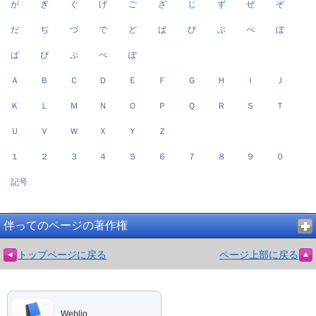
が
ぎ
ぐ
げ
ご
ざ
じ
ず
ぜ
ぞ
だ
ぢ
づ
で
ど
ば
び
ぶ
べ
ぼ
ぱ
ぴ
ぷ
ぺ
ぽ
Ａ
Ｂ
Ｃ
Ｄ
Ｅ
Ｆ
Ｇ
Ｈ
Ｉ
Ｊ
Ｋ
Ｌ
Ｍ
Ｎ
Ｏ
Ｐ
Ｑ
Ｒ
Ｓ
Ｔ
Ｕ
Ｖ
Ｗ
Ｘ
Ｙ
Ｚ
１
２
３
４
５
６
７
８
９
０
記号
伴ってのページの著作権
トップページに戻る
ページ上部に戻る
Weblio