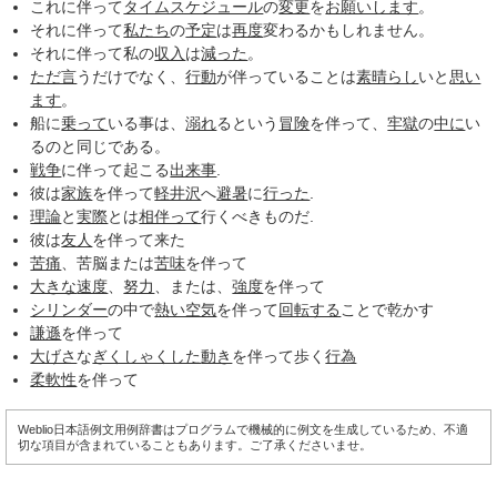
これに伴って
タイムスケジュール
の
変更
を
お願いします
。
それに伴って
私たち
の
予定
は
再度
変わるかもしれません。
それに伴って私の
収入
は
減った
。
ただ言
うだけでなく、
行動
が伴っていることは
素晴らし
いと
思い
ます
。
船に
乗って
いる事は、
溺れ
るという
冒険
を伴って、
牢獄
の
中に
い
るのと同じである。
戦争
に伴って起こる
出来事
.
彼は
家族
を伴って
軽井沢
へ
避暑
に
行った
.
理論
と
実際
とは
相伴って
行くべきものだ.
彼は
友人
を伴って来た
苦痛
、苦脳または
苦味
を伴って
大きな
速度
、
努力
、または、
強度
を伴って
シリンダー
の中で
熱い空気
を伴って
回転する
ことで乾かす
謙遜
を伴って
大げさ
な
ぎくしゃくした
動き
を伴って歩く
行為
柔軟性
を伴って
Weblio日本語例文用例辞書はプログラムで機械的に例文を生成しているため、不適
切な項目が含まれていることもあります。ご了承くださいませ。