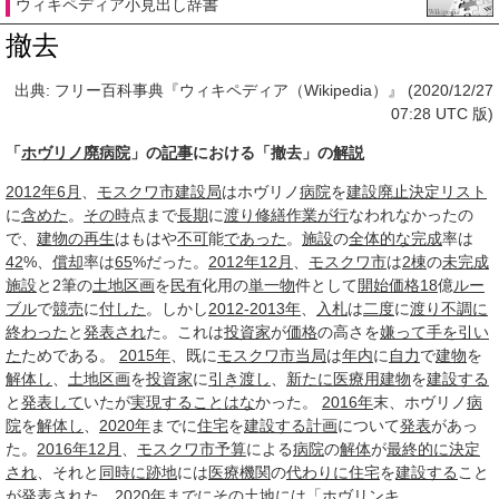
ウィキペディア小見出し辞書
撤去
出典: フリー百科事典『ウィキペディア（Wikipedia）』 (2020/12/27
07:28 UTC 版)
「
ホヴリノ廃病院
」の
記事
における「撤去」の
解説
2012年6月
、
モスクワ市
建設局
はホヴリノ
病院
を
建設
廃止決定
リスト
に
含めた
。
その時
点まで
長期
に
渡り
修繕作業
が行
なわれなかったの
で、
建物の再生
はもはや
不可
能
であった
。
施設
の
全体的な
完成
率は
42
%、
償却
率は
65
%だった。
2012年12月
、
モスクワ市
は
2棟
の
未完成
施設
と2筆の
土地
区画
を
民有
化用の
単一物
件として
開始
価格
18
億
ルー
ブル
で
競売
に
付した
。しかし
2012-2013年
、
入札
は
二度
に
渡り
不調に
終わった
と
発表され
た。これは
投資家
が
価格
の高さを
嫌って
手を引い
た
ためである。
2015年
、既に
モスクワ市
当局
は
年内
に
自力
で
建物
を
解体し
、
土地
区画
を
投資家
に
引き渡し
、
新たに
医療用
建物
を
建設する
と
発表して
いたが
実現する
ことはな
かった。
2016年
末、ホヴリノ
病
院
を
解体し
、
2020年
までに
住宅
を
建設する
計画
について
発表
があっ
た。
2016年12月
、
モスクワ市
予算
による
病院
の
解体
が
最終的に
決定
され
、それと
同時に
跡地
には
医療機関
の
代わりに
住宅
を
建設する
こと
が
発表され
た。
2020年
までにその
土地
には「ホヴリンキ