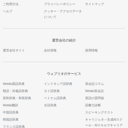
ご利用方法
プライバシーポリシー
サイトマップ
ヘルプ
クッキー・アクセスデータ
について
運営会社の紹介
運営会社サイト
会社情報
採用情報
ウェブリオのサービス
Weblio国語辞典
インドネシア語辞典
英会話コラム
類語・対義語辞典
タイ語辞典
Weblio英会話
英和辞典・和英辞典
ベトナム語辞典
英語の質問箱
Weblio翻訳
古語辞典
語彙力診断
中国語辞典
スピーキングテスト
韓国語辞典
キャリジェネ～生成AIスク
ール・AIスキルでキャリア
フランス語辞典