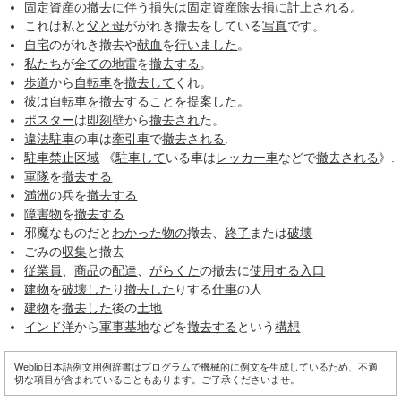
固定資産
の撤去に伴う
損失
は
固定資産
除去
損に
計上される
。
これは私と
父と母
ががれき撤去をしている
写真
です。
自宅
のがれき撤去や
献血
を
行いました
。
私たち
が
全ての
地雷
を
撤去する
。
歩道
から
自転車
を
撤去して
くれ。
彼は
自転車
を
撤去する
ことを
提案した
。
ポスター
は
即刻
壁から
撤去され
た。
違法駐車
の車は
牽引車
で
撤去される
.
駐車禁止
区域
《
駐車して
いる車は
レッカー車
などで
撤去される
》.
軍隊
を
撤去する
満洲
の兵を
撤去する
障害物
を
撤去する
邪魔なものだと
わかった
物の
撤去、
終了
または
破壊
ごみの
収集
と撤去
従業員
、
商品
の
配達
、
がらくた
の撤去に
使用する
入口
建物
を
破壊した
り
撤去した
りする
仕事
の人
建物
を
撤去した
後の
土地
インド洋
から
軍事基地
などを
撤去する
という
構想
Weblio日本語例文用例辞書はプログラムで機械的に例文を生成しているため、不適
切な項目が含まれていることもあります。ご了承くださいませ。