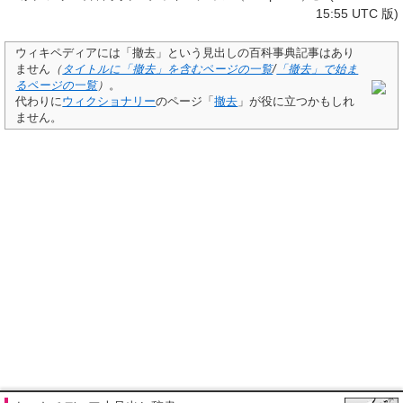
15:55 UTC 版)
ウィキペディアには「
撤去
」という見出しの百科事典記事はあり
ません
（
タイトルに「撤去」を含むページの一覧
/
「撤去」で始ま
るページの一覧
）
。
代わりに
ウィクショナリー
のページ「
撤去
」が役に立つかもしれ
ません。