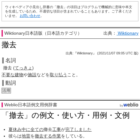
ウィキペディア小見出し辞書の「撤去」の項目はプログラムで機械的に意味や本文
を生成しているため、不適切な項目が含まれていることもあります。ご了承くださ
いませ。
お問い合わせ
。
Wiktionary日本語版（日本語カテゴリ）
出典：
Wiktionary
撤去
出典:『Wiktionary』 (2021/11/07 09:05 UTC 版)
名詞
撤去
(
てっきょ
)
不要な
建物
や
施設
などを
取り払う
こと。
動詞
活用
Weblio日本語例文用例辞書
「撤去」の例文・使い方・用例・文例
夏休み
中に
全ての
撤去
工事
が
完了しました
彼らは
地雷
を
撤去する
作業
をしている。