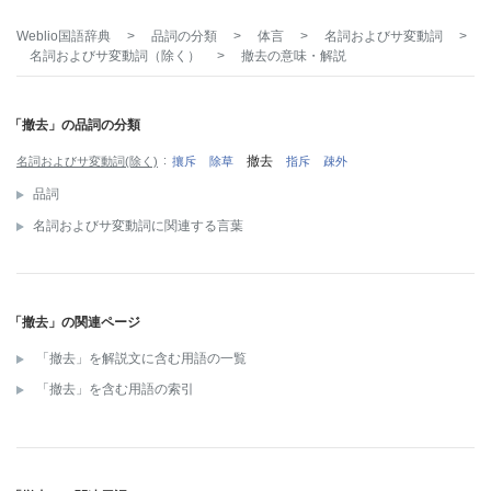
Weblio国語辞典
>
品詞の分類
>
体言
>
名詞およびサ変動詞
>
名詞およびサ変動詞（除く）
>
撤去
の意味・解説
「撤去」の品詞の分類
撤去
名詞およびサ変動詞(除く)
攘斥
除草
指斥
疎外
品詞
名詞およびサ変動詞に関連する言葉
「撤去」の関連ページ
「撤去」を解説文に含む用語の一覧
「撤去」を含む用語の索引