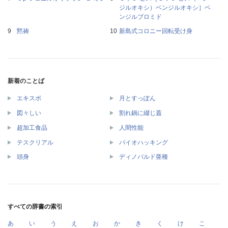
ジルオキシ）ベンジルオキシ］ベ
ンジルブロミド
黙祷
新島式コロニー回転受け身
新着のことば
エキスポ
月とすっぽん
図々しい
割れ鍋に綴じ蓋
超加工食品
人間性能
テスクリアル
バイオハッキング
頭身
ディノバルド亜種
すべての辞書の索引
あ
い
う
え
お
か
き
く
け
こ