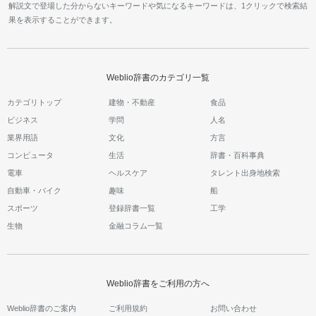
解説文で登場した分からないキーワードや気になるキーワードは、1クリックで検索結
果を表示することができます。
Weblio辞書のカテゴリ一覧
カテゴリトップ
建物・不動産
食品
ビジネス
学問
人名
業界用語
文化
方言
コンピュータ
生活
辞書・百科事典
電車
ヘルスケア
タレント出身地検索
自動車・バイク
趣味
船
スポーツ
登録辞書一覧
工学
生物
金融コラム一覧
Weblio辞書をご利用の方へ
Weblio辞書のご案内
ご利用規約
お問い合わせ