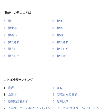
「撤去」の隣のことば
撤
撤す
撤する
撤兵
撤兵へ
撤却
撤去され
撤去される
撤去し
撤去した
撤去して
撤去する
ことば検索ランキング
最遅
邂逅
為政者
新潟市立図書館
新潟地方裁判所
新潟大学
５β‐フェニルオキソラン‐２‐オン
３，５‐ビス［３，５‐ビス（ベン