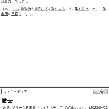
読み方：てっきょ
［名］
(
スル
)
建造物
や
施設など
を
取り去る
こと。
取り払う
こと。「
作
業用
の
足場
を―する」
ウィキペディア
撤去
出典: フリー百科事典『ウィキペディア（Wikipedia）』 (2023/04/23