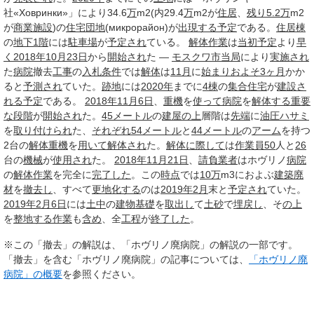
社«Ховринки»」により34.6
万
m2(内29.4
万
m2が
住居
、
残り
5.2
万
m2
が
商業施設
)の
住宅
団地
(микрорайон)が
出現する
予定
である。
住居棟
の
地下1階
には
駐車場
が
予定され
ている。
解体
作業
は
当初
予定
より
早
く
2018年10月
23日
から
開始され
た —
モスクワ市
当局
により
実施され
た
病院
撤去
工事
の
入札
条件
では
解体
は
11月
に
始まり
およそ3
ヶ月
かか
ると
予測され
ていた。
跡地
には
2020年
までに
4棟
の
集合住宅
が
建設さ
れる
予定
である。
2018年11月
6日
、
重機
を
使って
病院
を
解体する
重要
な
段階
が
開始され
た。
45
メートル
の
建屋
の上
層階は
先端
に
油圧
ハサミ
を
取り付けられ
た、
それぞれ
54
メートル
と
44
メートル
の
アーム
を持つ
2台の
解体
重機
を
用いて
解体され
た。
解体
に際して
は
作業員
50
人と
26
台の
機械
が
使用され
た。
2018年11月
21日
、
請負業者
はホヴリノ
病院
の
解体
作業
を完全に
完了した
。この
時点
では
10万
m3におよぶ
建築
廃
材
を
撤去し
、すべて
更地
化する
のは
2019年2月
末と
予定され
ていた。
2019年2月
6日
には
土中
の
建物
基礎
を
取出し
て
土砂
で
埋戻し
、そ
の上
を
整地する
作業
も
含め
、全
工程
が
終了した
。
※この「撤去」の解説は、「ホヴリノ廃病院」の解説の一部です。
「撤去」を含む「ホヴリノ廃病院」の記事については、
「ホヴリノ廃
病院」の概要
を参照ください。