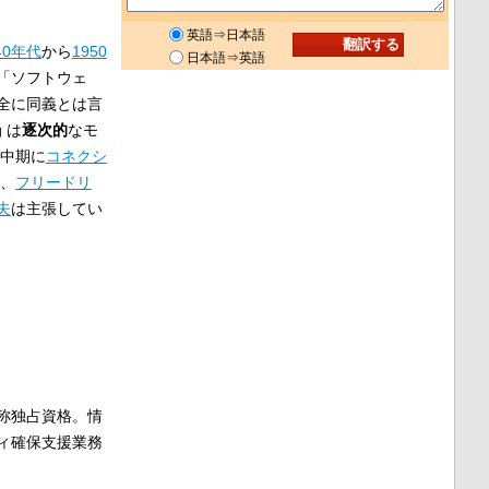
英語⇒日本語
40年代
から
1950
日本語⇒英語
「ソフトウェ
（完全に同義とは言
 は
逐次的
なモ
代中期に
コネクシ
が、
フリードリ
夫
は主張してい
称独占資格。情
ィ確保支援業務