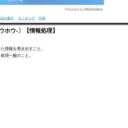
Powered by 
GliaStudios
用語の索引
ランキング
凡例
M
ウホウ‐〕【情報処理】
u
t
った
情報
を
導き出す
こと。
e
う処理
一般
のこと。