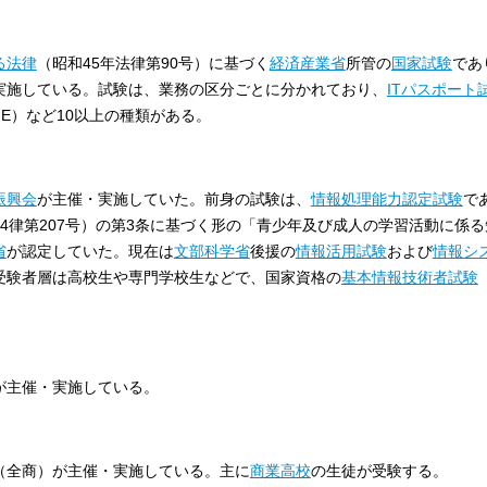
る法律
（昭和45年法律第90号）に基づく
経済産業省
所管の
国家試験
であ
実施している。試験は、業務の区分ごとに分かれており、
ITパスポート
FE）など10以上の種類がある。
）
振興会
が主催・実施していた。前身の試験は、
情報処理能力認定試験
で
24律第207号）の第3条に基づく形の「青少年及び成人の学習活動に係
省
が認定していた。現在は
文部科学省
後援の
情報活用試験
および
情報シ
受験者層は高校生や専門学校生などで、国家資格の
基本情報技術者試験
。
が主催・実施している。
（全商）が主催・実施している。主に
商業高校
の生徒が受験する。