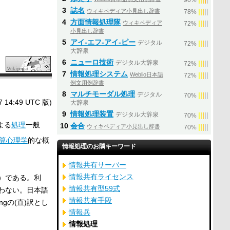
90%
3
誌名
ウィキペディア小見出し辞書
|
|
|
|
|
78%
4
方面情報処理隊
ウィキペディア
|
|
|
|
|
72%
小見出し辞書
5
アイ‐エフ‐アイ‐ピー
デジタル
|
|
|
|
|
72%
大辞泉
6
ニューロ技術
デジタル大辞泉
|
|
|
|
|
72%
7
情報処理システム
Weblio日本語
|
|
|
|
|
72%
例文用例辞書
8
マルチモーダル処理
デジタル
|
|
|
|
|
70%
4:49 UTC 版)
大辞泉
9
情報処理装置
デジタル大辞泉
|
|
|
|
|
70%
よる
処理
一般
10
会合
ウィキペディア小見出し辞書
|
|
|
|
|
70%
算心理学
的な概
情報処理のお隣キーワード
情報共有サーバー
情報共有ライセンス
）である。利
情報共有型59式
わない。日本語
情報共有手段
ingの(直)訳とし
情報兵
情報処理