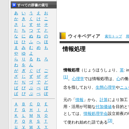
すべての辞書の索引
あ
い
う
え
お
か
き
く
け
こ
さ
し
す
せ
そ
た
ち
つ
て
と
ウィキペディア
な
に
ぬ
ね
の
索引トップ
は
ひ
ふ
へ
ほ
ま
み
む
め
も
情報処理
や
ゆ
よ
ら
り
る
れ
ろ
わ
を
ん
情報処理
（じょうほうしょり、
英
:
i
が
ぎ
ぐ
げ
ご
ざ
じ
ず
ぜ
ぞ
[
1
]
。
心理学
では情報処理は、
心
の働
だ
ぢ
づ
で
ど
念を指しており、
生態心理学
や
ニュ
ば
び
ぶ
べ
ぼ
ぱ
ぴ
ぷ
ぺ
ぽ
元の「
情報
」から、
計算
により加工
Ａ
Ｂ
Ｃ
Ｄ
Ｅ
用・活用が可能な
付加価値
を目的と
Ｆ
Ｇ
Ｈ
Ｉ
Ｊ
としては、
情報処理学会
設立前夜の
Ｋ
Ｌ
Ｍ
Ｎ
Ｏ
[
3
]
Ｐ
Ｑ
Ｒ
Ｓ
Ｔ
て使われ始めた語である
。
Ｕ
Ｖ
Ｗ
Ｘ
Ｙ