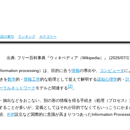
用語の索引
ランキング
カテゴリー
出典: フリー百科事典『ウィキペディア（Wikipedia）』 (2026/07/17 1
nformation processing
）は、目的に合う
情報
の導出や、
コンピュータ
に
きを
数学
的・
情報工学
的な処理として捉えて解明する
認知心理学
的・
計
[
2
]
ーラルネットワーク
モデルと関連する
。
・抽出などをおこない、別の形の情報を得る手続き（処理（プロセス）
することが多いが、定義としてはそれが目的でなくてもいっこうにかま
頃、
IFIP
設立など国際的に意識が高まりつつあったInformation Process