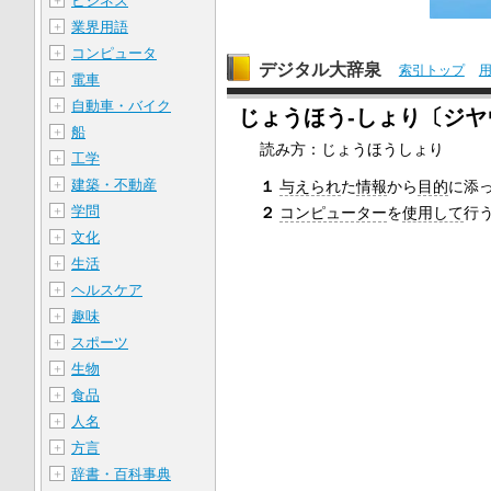
ビジネス
＋
業界用語
＋
コンピュータ
＋
デジタル大辞泉
索引トップ
電車
＋
自動車・バイク
＋
じょうほう‐しょり〔ジヤ
船
＋
読み方：じょうほうしょり
工学
＋
建築・不動産
＋
１
与えられ
た
情報
から
目的
に添
学問
＋
２
コンピューター
を
使用して
行
文化
＋
生活
＋
ヘルスケア
＋
趣味
＋
スポーツ
＋
生物
＋
食品
＋
人名
＋
方言
＋
辞書・百科事典
＋