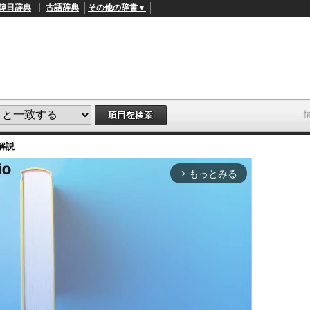
韓日辞典
古語辞典
その他の辞書▼
解説
もっとみる
arrow_forward_ios