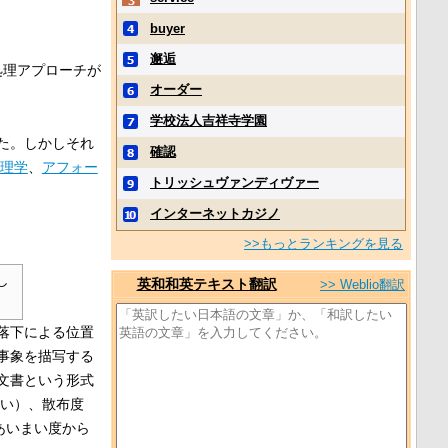
buyer
邂逅
処理アプローチが
オーダー
学校法人吉祥寺学園
た。しかしそれ
確認
理学
、
アフォー
トリッシュヴァンディヴァー
インターネットカジノ
>>もっとランキングを見る
し
英和和英テキスト翻訳
>> Weblio翻訳
）
落下による位置
事象を描写する
文書という形式
合い）、散布度
 あいまい度から