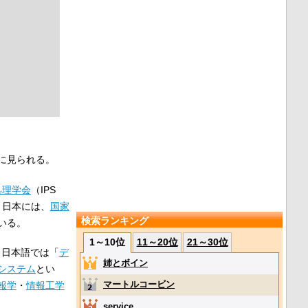
に見られる。
処理学会
（IPS
、日本には、
国家
検索ランキング
いる。
1～10位
11～20位
21～30位
）、日本語では「
デ
姉とボイン
システム
とい
マートルコービン
報学
・
情報工学
service