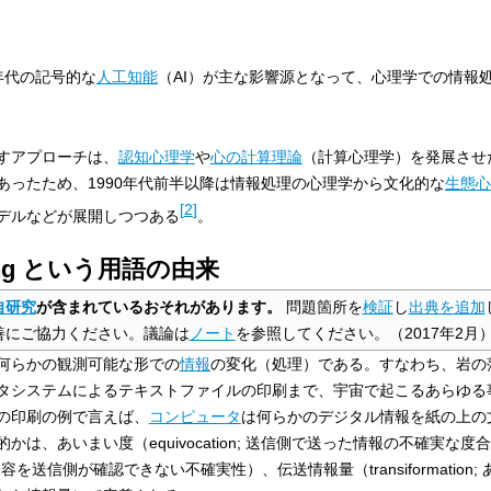
0年代の記号的な
人工知能
（AI）が主な影響源となって、心理学での情報
すアプローチは、
認知心理学
や
心の計算理論
（計算心理学）を発展させ
あったため、1990年代前半以降は情報処理の心理学から文化的な
生態心
[
2
]
デルなどが展開しつつある
。
essing という用語の由来
自研究
が含まれているおそれがあります。
問題箇所を
検証
し
出典を追加
善にご協力ください。議論は
ノート
を参照してください。
（
2017年2月
ing とは何らかの観測可能な形での
情報
の変化（処理）である。すなわち、岩の
タシステムによるテキストファイルの印刷まで、宇宙で起こるあらゆる
の印刷の例で言えば、
コンピュータ
は何らかのデジタル情報を紙の上の
は、あいまい度（equivocation; 送信側で送った情報の不確実な度
容を送信側が確認できない不確実性）、伝送情報量（transiformation;