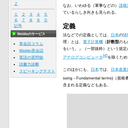
Ｚ
なお、いわゆる（軍事などの）
諜報
ているらしき向きも見られる。
１
２
３
４
５
６
７
８
９
０
定義
記号
Weblioのサービス
法などでの定義としては、
日本
の
情
理」とは、
電子計算機
（
計数型
のも
英会話コラム
をいう。』（一部抜粋）という規定
Weblio英会話
[
4
]
アナログコンピュータ
を除くため
英語の質問箱
語彙力診断
このほかにも、
日本
では、
日本産業
スピーキングテスト
ssing－Fundamental terms)（規格番
含まれる定義などもある。