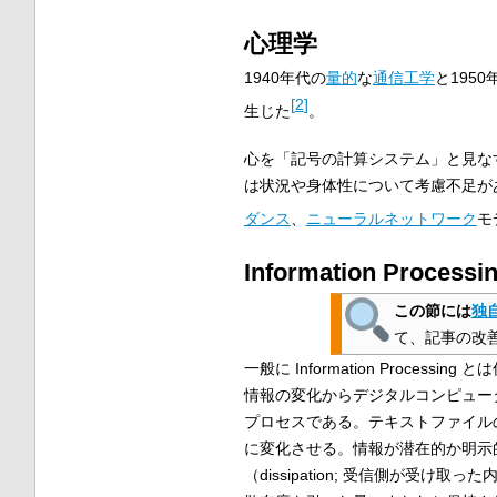
心理学
1940年代の
量的
な
通信工学
と195
[
2
]
生じた
。
心を「記号の計算システム」と見な
は状況や身体性について考慮不足が
ダンス
、
ニューラルネットワーク
モ
Information Proc
この節には
独
て、記事の改
一般に Information Process
情報の変化からデジタルコンピュー
プロセスである。テキストファイル
に変化させる。情報が潜在的か明示的か
（dissipation
; 受信側が受け取った内