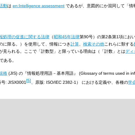
活動
は
en:Intelligence assessment
であるが、意図的にか混同して「情
報処理の促進に関する法律
（
昭和
45年
法律
第90号）の第2条第1項にお
のに限る。）を使用して、情報につき
計算
、
検索
その他
これらに類する
が見られる。ここで「計数型」と限っている理由は（「計数」とは
ディ
である。
規格
(JIS) の『情報処理用語－基本用語』 (Glossary of terms used in infor
[
5
]
号: JISX0001
、原版: ISO/IEC 2382-1） における定義や、各種の
学