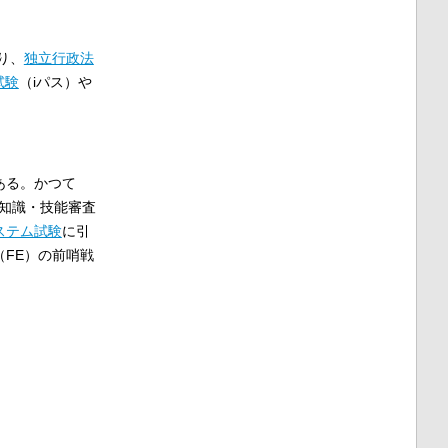
り、
独立行政法
試験
（iパス）や
ある。かつて
る知識・技能審査
ステム試験
に引
（FE）の前哨戦