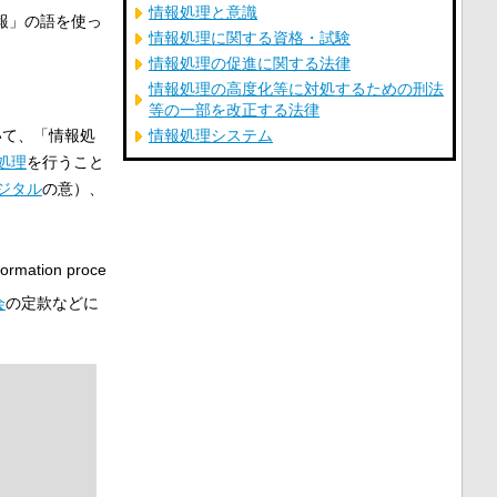
情報処理と意識
報」の語を使っ
情報処理に関する資格・試験
情報処理の促進に関する法律
情報処理の高度化等に対処するための刑法
等の一部を改正する法律
いて、「情報処
情報処理システム
処理
を行うこと
ジタル
の意）、
mation proce
会
の定款などに