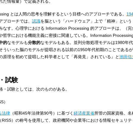
れた情報量）で定義される。
 Processing とは人間の思考を理解するという目標へのアプローチである。
19
アプローチでは、
認識
を脳という「ハードウェア」上で「精神」という
心理学における Information Processing 的アプローチは、
おける機能主義に密接に関連している。Information Processing
中的
なモデルも
分散的
なモデルもある。並列分散処理モデルは1980年
そういった脳のモデルが提唱される以前の1950年代初期のことである
の原理を初めて提唱した科学者として「再発見」されている』と
池田信
・試験
格・試験としては、次のものがある。
SS）
る法律
（昭和45年法律第90号）に基づく
経済産業省
所管の国家資格。名
（RISS）の称号を使用して、政府機関や企業等における情報セキュリテ
。