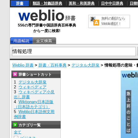
辞書
類語・対義語辞典
英和・和英辞典
日中中日辞典
日韓
無料の翻訳なら
Weblio翻訳！
556の専門辞書や国語辞典百科事典
から一度に検索!
Weblio 辞書
>
辞書・百科事典
>
デジタル大辞泉
>
情報処理
の意味・
辞書ショートカット
1
デジタル大辞泉
2
ウィキペディア
3
ウィキペディア小見
出し辞書
4
Wiktionary日本語版
（日本語カテゴリ）
5
Weblio日本語例文用
例辞書
カテゴリ一覧
全て