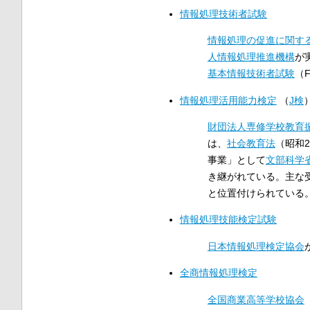
情報処理技術者試験
情報処理の促進に関す
人
情報処理推進機構
が
基本情報技術者試験
（
情報処理活用能力検定
（
J検
財団法人
専修学校教育
は、
社会教育法
（昭和
事業」として
文部科学
き継がれている。主な
と位置付けられている
情報処理技能検定試験
日本情報処理検定協会
全商情報処理検定
全国商業高等学校協会