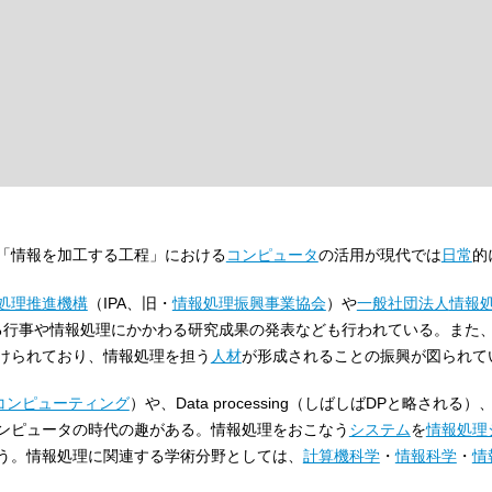
「情報を加工する工程」における
コンピュータ
の活用が現代では
日常
的
処理推進機構
（IPA、旧・
情報処理振興事業協会
）や
一般社団法人
情報
る行事や情報処理にかかわる研究成果の発表なども行われている。また
けられており、情報処理を担う
人材
が形成されることの振興が図られて
コンピューティング
）や、Data processing（しばしばDPと略される
ンピュータの時代の趣がある。情報処理をおこなう
システム
を
情報処理
う。情報処理に関連する学術分野としては、
計算機科学
・
情報科学
・
情