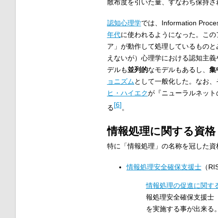
散布度を引いた量、すなわち保持さ
認知心理学
では、Information
年代
に使われるようになった。この
ア」が動作して処理しているものとみなす。
えないが）心理学における認知主義や哲学に
デルも
並列的
なモデルもあるし、
集
ョニズム
として一般化した。なお、
ヒ・ハイエク
が『ニューラルネット
[
6
]
る
。
情報処理に関する資格
特に「情報処理」の名称を冠した資
情報処理安全確保支援士
（RI
情報処理の促進に関す
報処理安全確保支援士
を実施する事が出来る