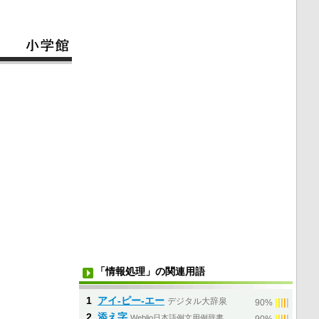
「情報処理」の関連用語
1
アイ‐ピー‐エー
デジタル大辞泉
|
|
|
|
|
90%
2
添え字
Weblio日本語例文用例辞書
|
|
|
|
|