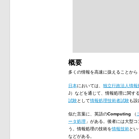
概要
多くの情報を高速に扱えることから
日本
においては、
独立行政法人
情報
J）などを通じて、情報処理に関す
試験
として
情報処理技術者試験
も設
似た言葉に、英語の
Computing
（
ータ処理
」がある。後者には大型コ
う。情報処理の技術を
情報技術
とい
などがある。