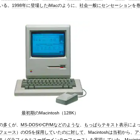
いる。
1998年
に
登場した
iMac
のように、
社会
一般に
センセーション
を
最初期
のMacintosh（128K）
の
多く
が、
MS-DOS
や
CP/M
などのような
、
もっぱら
テキスト表示
によ
フェース
）の
OS
を
採用して
いたの
に対して
、Macintoshは
当初
から、
ア
I
（
グラフィカルユーザーインターフェース
）を
実現して
いた。Macin