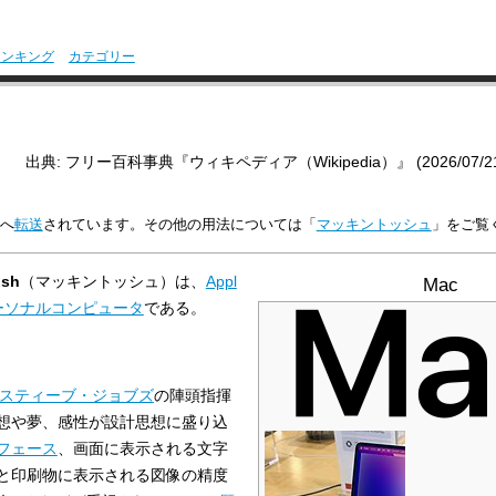
ランキング
カテゴリー
出典: フリー百科事典『ウィキペディア（Wikipedia）』 (2026/07/21 0
へ
転送
されています。その他の用法については「
マッキントッシュ
」をご覧
osh
（マッキントッシュ）は、
Appl
Mac
ーソナルコンピュータ
である。
スティーブ・ジョブズ
の陣頭指揮
想や夢、感性が設計思想に盛り込
フェース
、画面に表示される文字
と印刷物に表示される図像の精度