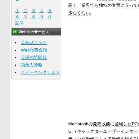
高く
、
業界
でも独特の
位置
に
立って
１
２
３
４
５
少なくない
。
６
７
８
９
０
記号
Weblioのサービス
英会話コラム
Weblio英会話
英語の質問箱
語彙力診断
スピーキングテスト
Macintoshの
発売
以前
に
登場した
PC
UI
（
キャラクターユーザーインター
ティング
動作
によって
操作
を行う
GU