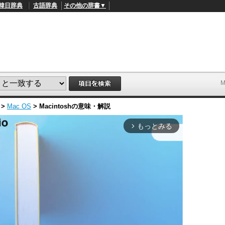
韓日辞典
古語辞典
その他の辞書▼
>
Mac OS
>
Macintosh
の意味・解説
もっとみる
arrow_forward_ios