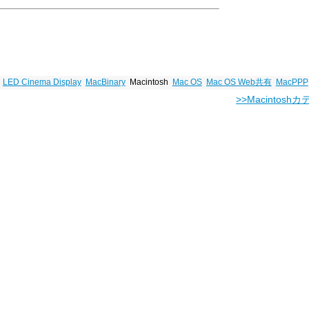
LED Cinema Display
MacBinary
Macintosh
Mac OS
Mac OS Web共有
MacPPP
>>Macintos