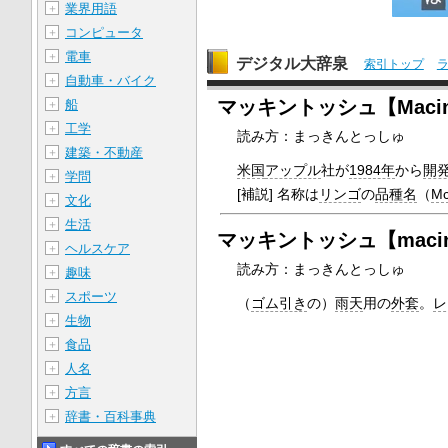
業界用語
＋
コンピュータ
＋
電車
＋
デジタル大辞泉
索引トップ
自動車・バイク
＋
マッキントッシュ【Macin
船
＋
工学
＋
読み方：まっきんとっしゅ
建築・不動産
＋
米国
アップル
社が
1984年
から
開
学問
＋
[補説] 名称は
リンゴ
の
品種名
（
Mc
文化
＋
生活
＋
マッキントッシュ【macin
ヘルスケア
＋
読み方：まっきんとっしゅ
趣味
＋
スポーツ
＋
（
ゴム引き
の）
雨天
用の
外套
。
レ
生物
＋
食品
＋
人名
＋
方言
＋
辞書・百科事典
＋