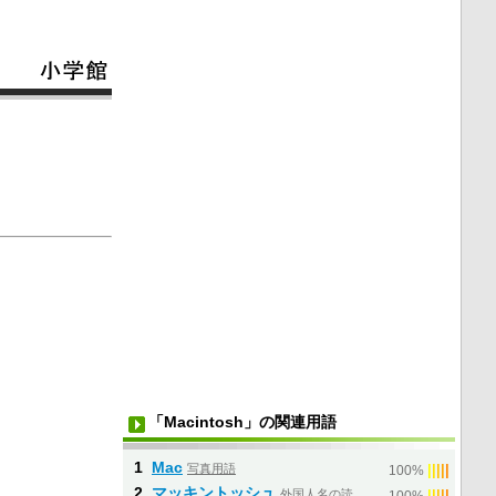
「Macintosh」の関連用語
1
Mac
写真用語
|
|
|
|
|
100%
2
マッキントッシュ
外国人名の読
|
|
|
|
|