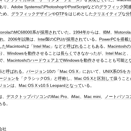
あり、
Adobe Systems
の
Photoshop
や
PostScript
などの
グラフィック
関
ため、
グラフィックデザイン
や
DTP
をはじめとした
クリエイティブ
な
分
orola
の
MC68000
系が
採用され
ていた。
1994年
からは、
IBM
、
Motorola
れ
、
2006年以降
は、
Intel
製の
CPU
が
採用され
ている。
PowerPC
を
搭載
した
Macintoshは「
Intel Mac
」などと
呼ばれる
こともある。
Macinto
り、
Windows
を
動作
させることは
長らく
できなかったが、
Intel Mac
と、
で、
Macintoshのハードウェア
上で
Windows
を
動作
させることも可能
と
S
と
呼ばれる
。
バージョン10
の「
Mac OS X
」において、
UNIX系OS
を
カ
ージョン
を「クラシック
OS
」と
呼称
し、
Mac OS X
と
区別して
扱うこと
ジョン
は、
Mac OS X v10.5 Leopard
となって
いる。
は、
デスクトップパソコン
の
Mac Pro
、
iMac
、
Mac mini
、
ノートパソコ
ある。
会社