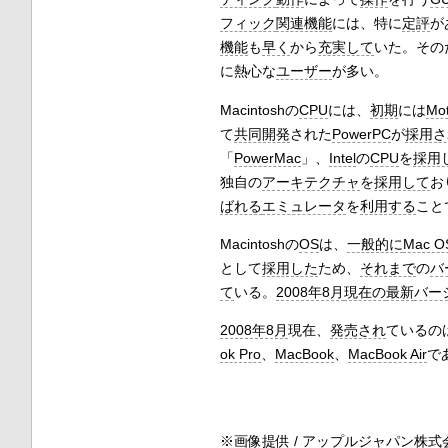
フィック
関連機能
には、特に
定評
が
機能
も
早く
から
充実して
いた。その
に熱心な
ユーザー
が多い。
Macintoshの
CPU
には、
初期
には
Mot
て
共同開発
された
PowerPC
が
採用さ
「
PowerMac
」、
Intel
の
CPU
を
採用
独自の
アーキテクチャ
を
採用して
お
ばれる
エミュレータ
を
利用する
こと
Macintoshの
OS
は、
一般的に
Mac O
として
採用した
ため、
それまで
の
バ
て
いる。
2008年8月
現在の
最新
バー
2008年8月
現在、
発売され
ているの
ok Pro
、
MacBook
、
MacBook Air
で
※画像提供 / アップルジャパン株式