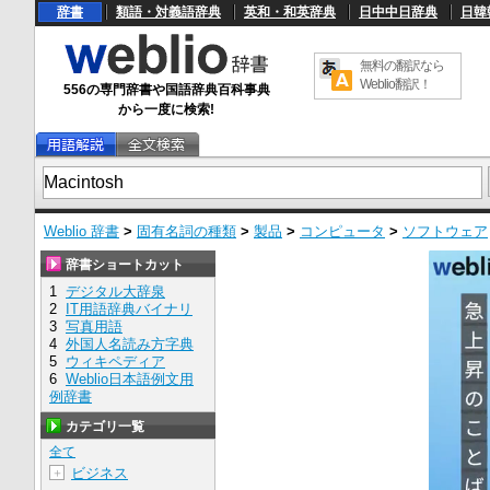
辞書
類語・対義語辞典
英和・和英辞典
日中中日辞典
日韓
無料の翻訳なら
Weblio翻訳！
556の専門辞書や国語辞典百科事典
から一度に検索!
Weblio 辞書
>
固有名詞の種類
>
製品
>
コンピュータ
>
ソフトウェア
辞書ショートカット
1
デジタル大辞泉
2
IT用語辞典バイナリ
3
写真用語
4
外国人名読み方字典
5
ウィキペディア
6
Weblio日本語例文用
例辞書
カテゴリ一覧
全て
ビジネス
＋