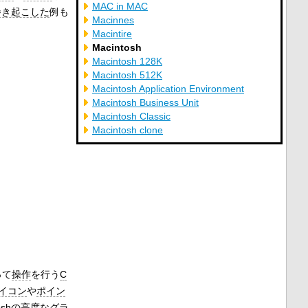
MAC in MAC
巻き起こした
例も
Macinnes
Macintire
Macintosh
Macintosh 128K
Macintosh 512K
Macintosh Application Environment
Macintosh Business Unit
Macintosh Classic
Macintosh clone
って
操作
を行う
C
イコン
や
ポイン
toshの高度な
グラ