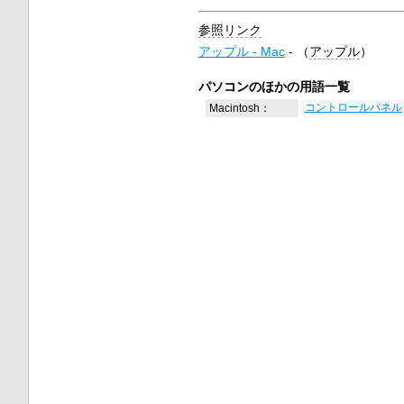
参照リンク
アップル - Mac
- （
アップル
）
パソコンのほかの用語一覧
Macintosh：
コントロールパネル