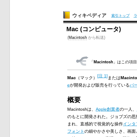
ウィキペディア
索引トップ
Mac (コンピュータ)
(
Macintosh
から転送)
「
Macintosh
」はこの項目
[
注 1
]
Mac
（マック）
または
Macint
e
が開発および販売を行っている
パ
概要
Macintoshは、
Apple
創業者
の一人、
のもとに開発された。ジョブズの思
まれ、直感的で視覚的な操作
インタ
フォント
の細やかさや美しさ、画面