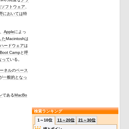
連ソフトウェア
、
野
においては
特
、
Apple
によっ
した
Macintoshは
shのハードウェア
は
Boot Camp
と
呼
なって
いる。
ーネル
の
ベース
が
一般的
となっ
ン
である
MacBo
検索ランキング
1～10位
11～20位
21～30位
姉とボイン