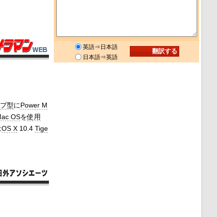
英語⇒日本語
日本語⇒英語
プ型
に
Power M
ac OS
を
使用
は
OS X
10.4
Tige