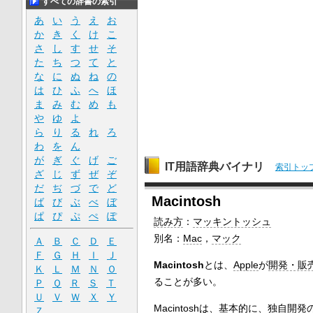
すべての辞書の索引
あ
い
う
え
お
か
き
く
け
こ
さ
し
す
せ
そ
た
ち
つ
て
と
な
に
ぬ
ね
の
は
ひ
ふ
へ
ほ
ま
み
む
め
も
や
ゆ
よ
ら
り
る
れ
ろ
わ
を
ん
が
ぎ
ぐ
げ
ご
IT用語辞典バイナリ
索引トッ
ざ
じ
ず
ぜ
ぞ
だ
ぢ
づ
で
ど
Macintosh
ば
び
ぶ
べ
ぼ
ぱ
ぴ
ぷ
ぺ
ぽ
読み方
：
マッキントッシュ
別名：
Mac
，
マック
Ａ
Ｂ
Ｃ
Ｄ
Ｅ
Ｆ
Ｇ
Ｈ
Ｉ
Ｊ
Macintosh
とは、
Apple
が
開発・販
Ｋ
Ｌ
Ｍ
Ｎ
Ｏ
ることが多い。
Ｐ
Ｑ
Ｒ
Ｓ
Ｔ
Ｕ
Ｖ
Ｗ
Ｘ
Ｙ
Macintoshは、
基本的に
、
独自開発
Ｚ