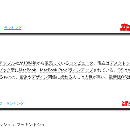
引
ランキング
アップル
社が
1984年
から
販売して
いる
コンピュータ
。現在は
デスクトッ
ブック
型に
MacBook
、
MacBook Pro
が
ラインアップ
されている。
OS
は
M
るものの、
画像
や
デザイン
関係に
携わる
人には
人気
が高い。
最新版
OS
プ
ランキング
トッシュ； マッキントシュ