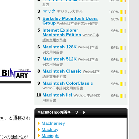
100%
み方
3
マック
デジタル大辞泉
|
|
|
|
|
100%
4
Berkeley Macintosh Users
|
|
|
|
|
96%
Group
Weblio日本語例文用例辞書
5
Internet Explorer
|
|
|
|
|
96%
Macintosh Edition
Weblio日本
語例文用例辞書
6
Macintosh 128K
Weblio日本語
|
|
|
|
|
96%
例文用例辞書
7
Macintosh 512K
Weblio日本語
|
|
|
|
|
96%
例文用例辞書
8
Macintosh Classic
Weblio日本
|
|
|
|
|
96%
語例文用例辞書
9
Macintosh ColorClassic
|
|
|
|
|
96%
Weblio日本語例文用例辞書
10
Macintosh IIci
Weblio日本語例文
|
|
|
|
|
96%
用例辞書
Macintoshのお隣キーワード
ac
」と
通称
され
MacInerney
MacIney
Macinghi
イン
の
独創性
が