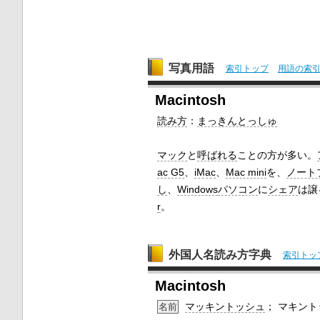
写真用語
索引トップ
用語の索
Macintosh
読み方
：
まっきんとっしゅ
マック
と
呼ばれる
ことの方が多い。
ac G5
、
iMac
、
Mac mini
を、
ノート
し
、
Windows
パソコン
に
シェア
は譲
r
。
外国人名読み方字典
索引トッ
Macintosh
マッキントッシュ
； マキン
名前