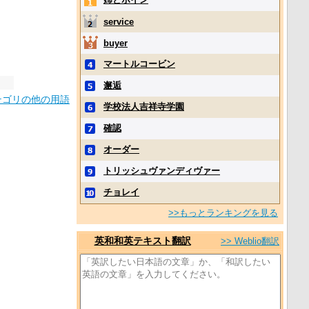
service
buyer
マートルコービン
邂逅
hカテゴリの他の用語
学校法人吉祥寺学園
確認
オーダー
トリッシュヴァンディヴァー
チョレイ
>>もっとランキングを見る
英和和英テキスト翻訳
>> Weblio翻訳