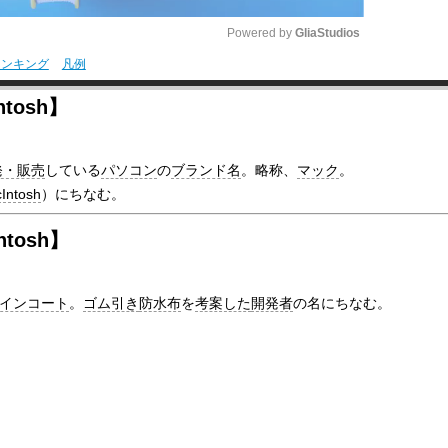
Powered by 
GliaStudios
ランキング
凡例
M
tosh】
u
t
発・販売
している
パソコン
の
ブランド名
。略称、
マック
。
e
Intosh
）にちなむ。
tosh】
インコート
。
ゴム引き
防水布
を
考案した
開発者
の名にちなむ。