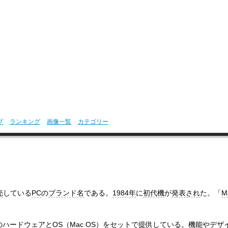
プ
ランキング
画像一覧
カテゴリー
売
している
PC
の
ブランド名
である。
1984年
に
初代機
が
発表され
た。「
M
の
ハードウェア
と
OS
（
Mac OS
）を
セット
で
提供して
いる。
機能
や
デザ