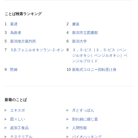
ことば検索ランキング
最遅
邂逅
為政者
新潟市立図書館
新潟地方裁判所
新潟大学
５β‐フェニルオキソラン‐２‐オン
３，５‐ビス［３，５‐ビス（ベン
ジルオキシ）ベンジルオキシ］ベ
ンジルブロミド
黙祷
新島式コロニー回転受け身
新着のことば
エキスポ
月とすっぽん
図々しい
割れ鍋に綴じ蓋
超加工食品
人間性能
テスクリアル
バイオハッキング