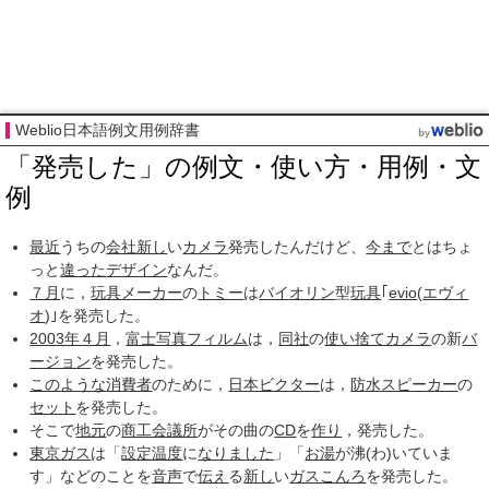
Weblio日本語例文用例辞書
「発売した」の例文・使い方・用例・文
例
最近
うちの
会社
新し
い
カメラ
発売したんだけど、
今まで
とはちょ
っと
違った
デザイン
なんだ。
７月
に，
玩具
メーカー
の
トミー
は
バイオリン
型
玩具
｢
evio
(
エヴィ
オ
)｣を発売した。
2003年４月
，
富士写真フィルム
は，
同社
の
使い捨てカメラ
の新
バ
ージョン
を発売した。
このような
消費者
のために，
日本ビクター
は，
防水
スピーカー
の
セット
を発売した。
そこで
地元
の
商工会議所
がその曲の
CD
を
作り
，発売した。
東京ガス
は「
設定温度
に
なりました
」「
お湯
が沸(わ)いていま
す」などのことを
音声
で
伝え
る
新し
い
ガスこんろ
を発売した。