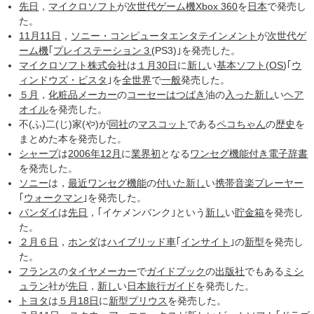
先日
，
マイクロソフト
が
次世代ゲーム機
Xbox 360
を
日本
で発売し
た。
11月11日
，
ソニー・コンピュータエンタテインメント
が
次世代ゲ
ーム機
｢
プレイステーション３
(PS3)｣を発売した。
マイクロソフト
株式会社
は
１月30日
に
新し
い
基本ソフト
(
OS
)｢
ウ
ィンドウズ・ビスタ
｣を
全世界
で
一般
発売した。
５月
，
化粧品
メーカー
の
コーセー
はつばき
油の
入った
新し
い
ヘア
オイル
を発売した。
不(ふ)二(じ)家(や)が
同社
の
マスコット
である
ペコちゃん
の
歴史
を
まとめた本を発売した。
シャープ
は
2006年12月
に
業界初
となる
ワンセグ機能
付き
電子辞書
を発売した。
ソニー
は，
最近
ワンセグ機能
の
付いた
新し
い
携帯音楽プレーヤー
｢
ウォークマン
｣を発売した。
バンダイ
は
先日
，｢イケメンバンク｣という
新し
い
貯金箱
を発売し
た。
２月６日
，
ホンダ
は
ハイブリッド車
｢
インサイト
｣の
新型
を発売し
た。
フランス
の
タイヤメーカー
で
ガイドブック
の
出版社
でもある
ミシ
ュラン
社が
先日
，
新し
い
日本旅行
ガイド
を発売した。
トヨタ
は
５月18日
に
新型
プリウス
を発売した。