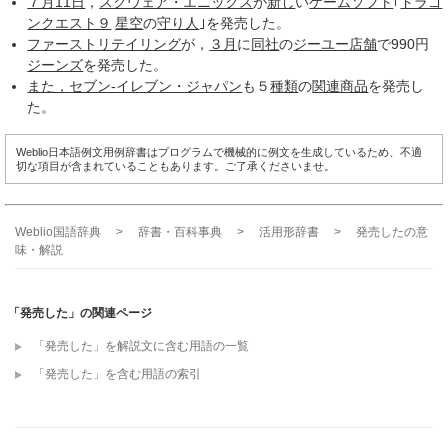
７月11日
，
スクウェア・エニックス
が
新し
い
ゲームソフト
｢
ドラゴ
ンクエスト９
星空
の
守り人
｣を発売した。
ファーストリテイリング
が，
３月
に
同社
の
ジーユー
店舗
で990円
ジーンズ
を発売した。
また，
セブン-イレブン・ジャパン
も５
種類
の
関連商品
を発売し
た。
Weblio日本語例文用例辞書はプログラムで機械的に例文を生成しているため、不適
切な項目が含まれていることもあります。ご了承くださいませ。
Weblio国語辞典
>
辞書・百科事典
>
活用形辞書
>
発売した
の意
味・解説
「発売した」の関連ページ
「発売した」を解説文に含む用語の一覧
「発売した」を含む用語の索引