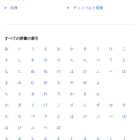
頭身
ディノバルド亜種
すべての辞書の索引
あ
い
う
え
お
か
き
く
け
こ
さ
し
す
せ
そ
た
ち
つ
て
と
な
に
ぬ
ね
の
は
ひ
ふ
へ
ほ
ま
み
む
め
も
や
ゆ
よ
ら
り
る
れ
ろ
わ
を
ん
が
ぎ
ぐ
げ
ご
ざ
じ
ず
ぜ
ぞ
だ
ぢ
づ
で
ど
ば
び
ぶ
べ
ぼ
ぱ
ぴ
ぷ
ぺ
ぽ
Ａ
Ｂ
Ｃ
Ｄ
Ｅ
Ｆ
Ｇ
Ｈ
Ｉ
Ｊ