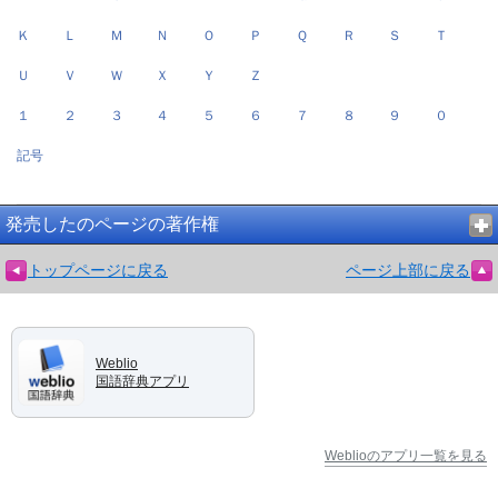
Ｋ
Ｌ
Ｍ
Ｎ
Ｏ
Ｐ
Ｑ
Ｒ
Ｓ
Ｔ
Ｕ
Ｖ
Ｗ
Ｘ
Ｙ
Ｚ
１
２
３
４
５
６
７
８
９
０
記号
発売したのページの著作権
トップページに戻る
ページ上部に戻る
Weblio
国語辞典アプリ
Weblioのアプリ一覧を見る