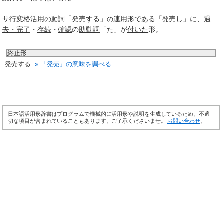
サ行変格活用
の
動詞
「
発売する
」の
連用形
である「
発売し
」に、
過
去・完了
・
存続
・
確認
の
助動詞
「た」が
付いた
形。
終止形
発売する
» 「発売」の意味を調べる
日本語活用形辞書はプログラムで機械的に活用形や説明を生成しているため、不適
切な項目が含まれていることもあります。ご了承くださいませ。
お問い合わせ
。