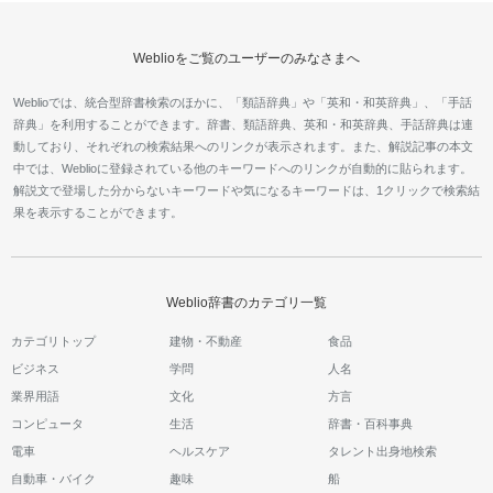
Weblioをご覧のユーザーのみなさまへ
Weblioでは、統合型辞書検索のほかに、「類語辞典」や「英和・和英辞典」、「手話
辞典」を利用することができます。辞書、類語辞典、英和・和英辞典、手話辞典は連
動しており、それぞれの検索結果へのリンクが表示されます。また、解説記事の本文
中では、Weblioに登録されている他のキーワードへのリンクが自動的に貼られます。
解説文で登場した分からないキーワードや気になるキーワードは、1クリックで検索結
果を表示することができます。
Weblio辞書のカテゴリ一覧
カテゴリトップ
建物・不動産
食品
ビジネス
学問
人名
業界用語
文化
方言
コンピュータ
生活
辞書・百科事典
電車
ヘルスケア
タレント出身地検索
自動車・バイク
趣味
船