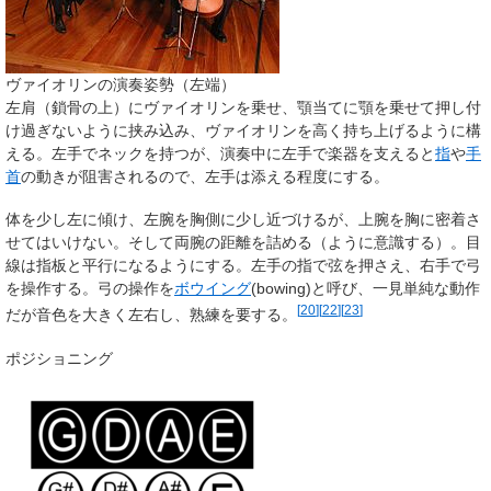
ヴァイオリンの演奏姿勢
（左端）
左肩（鎖骨の上）にヴァイオリンを乗せ、顎当てに顎を乗せて押し付
け過ぎないように挟み込み、ヴァイオリンを高く持ち上げるように構
える。左手でネックを持つが、演奏中に左手で楽器を支えると
指
や
手
首
の動きが阻害されるので、左手は添える程度にする。
体を少し左に傾け、左腕を胸側に少し近づけるが、上腕を胸に密着さ
せてはいけない。そして両腕の距離を詰める（ように意識する）。目
線は指板と平行になるようにする。左手の指で弦を押さえ、右手で弓
を操作する。弓の操作を
ボウイング
(bowing)と呼び、一見単純な動作
[
20
]
[
22
]
[
23
]
だが音色を大きく左右し、熟練を要する。
ポジショニング