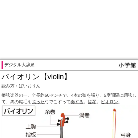
デジタル大辞泉
バイオリン【violin】
読み方：ばいおりん
擦弦楽器
の一。
全長
約
60
センチ
で、4
本の
弦を
張り
、
5度
間隔
に
調弦
し
て、馬の尾毛を
張った
弓でこすって
奏する
。
提琴
。
ビオロン
。