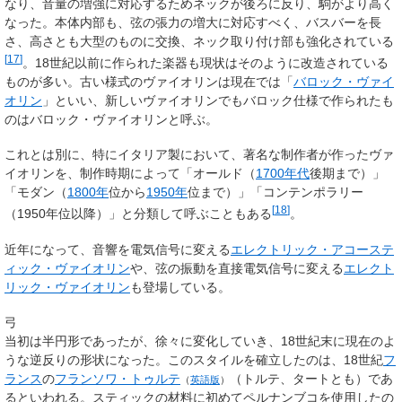
なり、音量の増強に対応するためネックが後ろに反り、駒がより高く
なった。本体内部も、弦の張力の増大に対応すべく、バスバーを長
さ、高さとも大型のものに交換、ネック取り付け部も強化されている
[
17
]
。18世紀以前に作られた楽器も現状はそのように改造されている
ものが多い。古い様式のヴァイオリンは現在では「
バロック・ヴァイ
オリン
」といい、新しいヴァイオリンでもバロック仕様で作られたも
のはバロック・ヴァイオリンと呼ぶ。
これとは別に、特にイタリア製において、著名な制作者が作ったヴァ
イオリンを、制作時期によって「オールド（
1700年代
後期まで）」
「モダン（
1800年
位から
1950年
位まで）」「コンテンポラリー
[
18
]
（1950年位以降）」と分類して呼ぶこともある
。
近年になって、音響を電気信号に変える
エレクトリック・アコーステ
ィック・ヴァイオリン
や、弦の振動を直接電気信号に変える
エレクト
リック・ヴァイオリン
も登場している。
弓
当初は半円形であったが、徐々に変化していき、18世紀末に現在のよ
うな逆反りの形状になった。このスタイルを確立したのは、18世紀
フ
ランス
の
フランソワ・トゥルテ
（トルテ、タートとも）であ
（
英語版
）
るといわれる。スティックの材料に初めてペルナンブコを使用したの