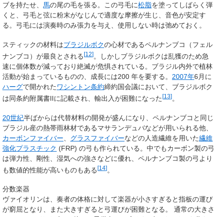
ブを持たせ、
馬
の尾の毛を張る。この弓毛に
松脂
を塗ってしばらく弾
くと、弓毛と弦に粉末がなじんで適度な摩擦が生じ、音色が安定す
る。弓毛には演奏時のみ張力を与え、使用しない時は弛めておく。
スティックの材料は
ブラジルボク
の心材であるペルナンブコ（フェル
[
12
]
ナンブコ）が最良とされる
。しかしブラジルボクは乱獲のため急
速に個体数が減っており絶滅が危惧されている。ブラジル内外で植林
活動が始まっているものの、成長には
200
年
を要する。
2007年
6月に
ハーグ
で開かれた
ワシントン条約
締約国会議において、ブラジルボク
[
13
]
は同条約附属書IIに記載され、輸出入が困難になった
。
20世紀
半ばからは代替材料の開発が盛んになり、ペルナンブコと同じ
ブラジル産の熱帯雨林材であるマサランデュバなどが用いられる他、
カーボンファイバー
、
グラスファイバー
などの人造繊維を用いた
繊維
強化プラスチック
(FRP) の弓も作られている。中でもカーボン製の弓
は弾力性、剛性、湿気への強さなどに優れ、ペルナンブコ製の弓より
[
14
]
も数値的性能が高いものもある
。
分数楽器
ヴァイオリンは、奏者の体格に対して楽器が小さすぎると指板の運び
が窮屈となり、また大きすぎると弓運びが困難となる。 通常の大きさ