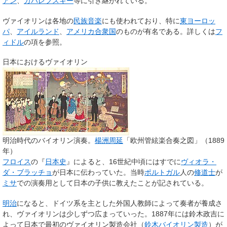
アン
、
カバレフスキー
等に引き継がれている。
ヴァイオリンは各地の
民族音楽
にも使われており、特に
東ヨーロッ
パ
、
アイルランド
、
アメリカ合衆国
のものが有名である。詳しくは
フ
ィドル
の項を参照。
日本におけるヴァイオリン
明治時代のバイオリン演奏。
楊洲周延
「欧州管絃楽合奏之図」（1889
年）
フロイス
の『
日本史
』によると、16世紀中頃にはすでに
ヴィオラ・
ダ・ブラッチョ
が日本に伝わっていた。当時
ポルトガル
人の
修道士
が
ミサ
での演奏用として日本の子供に教えたことが記されている。
明治
になると、ドイツ系を主とした外国人教師によって奏者が養成さ
れ、ヴァイオリンは少しずつ広まっていった。1887年には鈴木政吉に
よって日本で最初のヴァイオリン製造会社（
鈴木バイオリン製造
）が