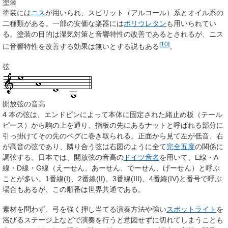
塗装
塗装には
ニス
が用いられ、スピリット（アルコール）系とオイル系の
二種類がある。一部の安価な楽器には
ポリウレタン
も用いられてい
る。塗装の目的は湿気対策と音響特性の改善であるとされるが、ニス
[
10
]
に音響特性を改善する効果は無いとする説もある
。
弦
開放弦の音高
4
本
の弦は、エンドピンによって本体に固定された緒止め板（テール
ピース）から駒の上を通り、指板の先にあるナットと呼ばれる部分に
引っ掛けてその先のペグに巻き取られる。正面から見て左が低音、右
が高音の弦であり、隣り合う弦は右図のように全て
完全五度
の関係に
調弦する。日本では、開放弦の音高の
ドイツ
音名
を用いて、E線・A
線・D線・G線（えーせん、あーせん、でーせん、げーせん）と呼ぶ
ことが多い。1番線(I)、2番線(II)、3番線(III)、4番線(IV)と番号で呼ぶ
場合もあるが、この順番は世界共通である。
素材を問わず、弓を強く押し当てる演奏方法や強い
スポットライト
を
浴びるステージ上などで演奏を行うと意図せずに切れてしまうことも