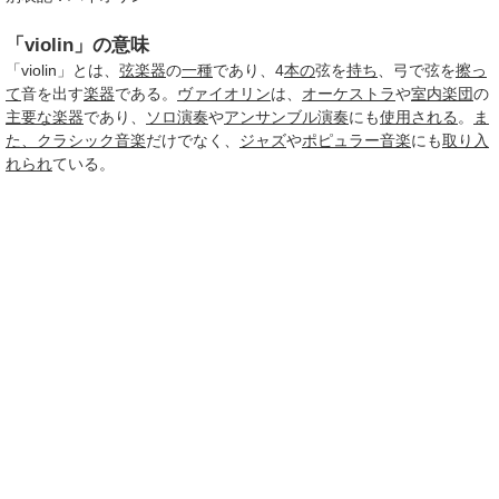
「violin」の意味
「violin」とは、
弦楽器
の
一種
であり、4
本の
弦を
持ち
、弓で弦を
擦っ
て
音を出す
楽器
である。
ヴァイオリン
は、
オーケストラ
や
室内楽団
の
主要な
楽器
であり、
ソロ演奏
や
アンサンブル
演奏
にも
使用される
。
ま
た、
クラシック音楽
だけでなく、
ジャズ
や
ポピュラー音楽
にも
取り入
れられ
ている。