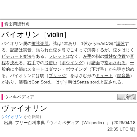
音楽用語辞典
バイオリン［violin］
バイオリン属の
擦弦楽器
。弦は4本あり、1弦からE/A/D/Gに
調弦
す
る。
記譜
は
実音
。
張られ
た弦を弓でこすって
演奏する
が、弦をはじく
ピチカート
奏法
もある。
フレット
はなく、
左手
の指の
微妙な
位置
で
音
程
を
決め
る。
右手
での
弓使い
（
ボウイング
）は
譜面
で
指示される
。
一
般的に
小節
の
スタート
はダウン・ボウイング（
下げ
弓）から
弾き
始め
る。バイオリンには駒（
ブリッジ
）をはさむ形の
ミュート
（
弱音器
）
があり、
装着
は
Con
Sord.、はずす時は
Senza
sord.と
記される
。
ウィキペディア
ヴァイオリン
(
バイオリン
から転送)
出典: フリー百科事典『ウィキペディア（Wikipedia）』 (2026/04/18
20:35 UTC 版)