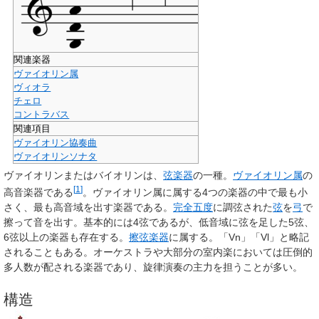
関連楽器
ヴァイオリン属
ヴィオラ
チェロ
コントラバス
関連項目
ヴァイオリン協奏曲
ヴァイオリンソナタ
ヴァイオリン
または
バイオリン
は、
弦楽器
の一種。
ヴァイオリン属
の
[
1
]
高音楽器である
。ヴァイオリン属に属する4つの楽器の中で最も小
さく、最も高音域を出す楽器である。
完全五度
に調弦された
弦
を
弓
で
擦って音を出す。基本的には4弦であるが、低音域に弦を足した5弦、
6弦以上の楽器も存在する。
擦弦楽器
に属する。「Vn」「Vl」と略記
されることもある。オーケストラや大部分の室内楽においては圧倒的
多人数が配される楽器であり、旋律演奏の主力を担うことが多い。
構造