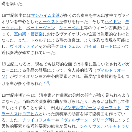
礎を築いた。
18世紀後半には
マンハイム楽派
が多くの合奏曲を生み出す中でヴァイ
オリンを中心とした
オーケストラ
作りを行った。そして
ハイドン
、
モ
ーツァルト
、
ベートーヴェン
、
シューベルト
等のウィーン古典派によ
って、
室内楽
・
管弦楽
におけるヴァイオリンの位置は決定的なものと
なった。また、トゥルテによる弓の改良は、より多彩な表現を可能に
し、
ヴィオッティ
とその弟子
クロイツェル
、
バイヨ
、
ロード
によって
近代奏法が確立されていった。
19世紀になると、現在でも技巧的な面では非常に難しいとされる
パガ
ニーニ
による作品の登場によって、名人芸的技巧（
ヴィルトゥオー
ソ
）がヴァイオリン曲の中心的要素とされ、高度な演奏技術を見せつ
[
20
]
ける曲が多く作られた
。
19世紀中頃からは、演奏家と作曲家の分離の傾向が強く見られるよう
になった。当時の名演奏家に曲が捧げられたり、あるいは協力して作
曲したりすることが多く、例えば
メンデルスゾーン
は
ダーフィト
、
ブ
ラームス
は
ヨアヒム
といった演奏家の助言を得て協奏曲を作ってい
る。また、
チャイコフスキー
や
ドヴォルザーク
、
グリーグ
等によって
民族的要素と技巧的要素の結合が図られ、
シベリウス
、
ハチャトゥリ