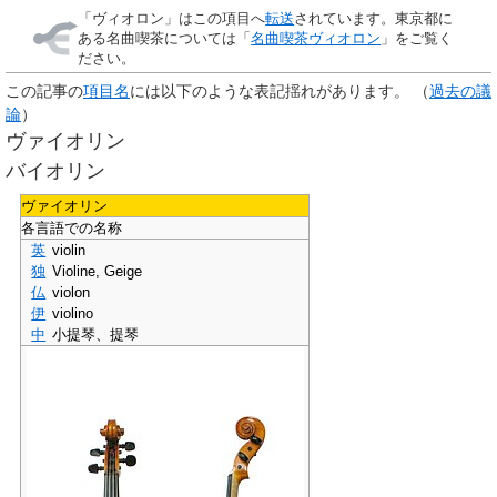
「
ヴィオロン
」はこの項目へ
転送
されています。東京都に
ある名曲喫茶については「
名曲喫茶ヴィオロン
」をご覧く
ださい。
この記事の
項目名
には以下のような表記揺れがあります。
（
過去の議
論
）
ヴァイオリン
バイオリン
ヴァイオリン
各言語での名称
英
violin
独
Violine, Geige
仏
violon
伊
violino
中
小提琴、提琴