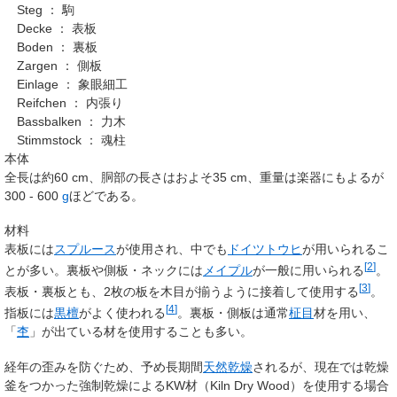
Steg ： 駒
Decke ： 表板
Boden ： 裏板
Zargen ： 側板
Einlage ： 象眼細工
Reifchen ： 内張り
Bassbalken ： 力木
Stimmstock ： 魂柱
本体
全長は約
60
cm
、胴部の長さはおよそ
35
cm
、重量は楽器にもよるが
300 -
600
g
ほどである。
材料
表板には
スプルース
が使用され、中でも
ドイツトウヒ
が用いられるこ
[
2
]
とが多い。裏板や側板・ネックには
メイプル
が一般に用いられる
。
[
3
]
表板・裏板とも、2枚の板を木目が揃うように接着して使用する
。
[
4
]
指板には
黒檀
がよく使われる
。裏板・側板は通常
柾目
材を用い、
「
杢
」が出ている材を使用することも多い。
経年の歪みを防ぐため、予め長期間
天然乾燥
されるが、現在では乾燥
釜をつかった強制乾燥によるKW材（Kiln Dry Wood）を使用する場合