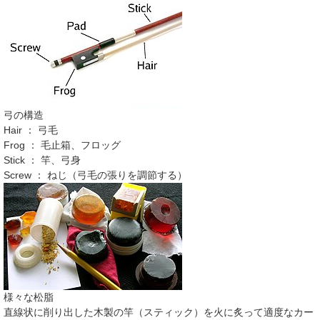
弓の構造
Hair ： 弓毛
Frog ： 毛止箱、フロッグ
Stick ： 竿、弓身
Screw ： ねじ（弓毛の張りを調節する）
様々な松脂
直線状に削り出した木製の竿（スティック）を火に炙って適度なカー