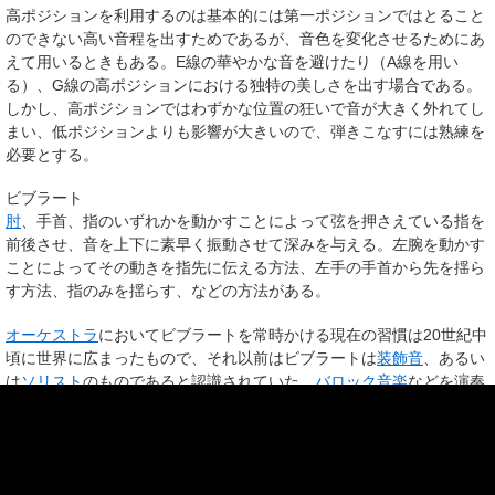
高ポジションを利用するのは基本的には第一ポジションではとること
のできない高い音程を出すためであるが、音色を変化させるためにあ
えて用いるときもある。E線の華やかな音を避けたり（A線を用い
る）、G線の高ポジションにおける独特の美しさを出す場合である。
しかし、高ポジションではわずかな位置の狂いで音が大きく外れてし
まい、低ポジションよりも影響が大きいので、弾きこなすには熟練を
必要とする。
ビブラート
肘
、手首、指のいずれかを動かすことによって弦を押さえている指を
前後させ、音を上下に素早く振動させて深みを与える。左腕を動かす
ことによってその動きを指先に伝える方法、左手の手首から先を揺ら
す方法、指のみを揺らす、などの方法がある。
オーケストラ
においてビブラートを常時かける現在の習慣は20世紀中
頃に世界に広まったもので、それ以前はビブラートは
装飾音
、あるい
は
ソリスト
のものであると認識されていた。
バロック音楽
などを演奏
する古楽オーケストラはもちろんのこと、
ロジャー・ノリントン
や
ニ
コラウス・アーノンクール
といった
古楽
系の
指揮者
が現代オーケスト
ラを指揮する場合には、基本的にノン・ビブラートによる演奏を要求
することが多い。