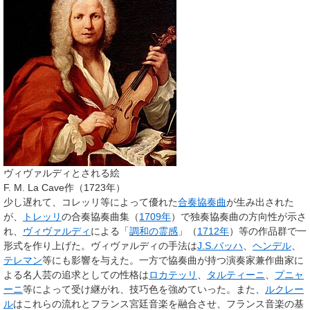
ヴィヴァルディとされる絵
F. M. La Cave作（1723年）
少し遅れて、コレッリ等によって優れた
合奏協奏曲
が生み出された
が、
トレッリ
の合奏協奏曲集（
1709年
）で独奏協奏曲の方向性が示さ
れ、
ヴィヴァルディ
による「
調和の霊感
」（
1712年
）等の作品群で一
形式を作り上げた。ヴィヴァルディの手法は
J.S.バッハ
、
ヘンデル
、
テレマン
等にも影響を与えた。一方で協奏曲が持つ演奏家兼作曲家に
よる名人芸の追求としての性格は
ロカテッリ
、
タルティーニ
、
プニャ
ーニ
等によって受け継がれ、技巧色を強めていった。また、
ルクレー
ル
はこれらの流れとフランス宮廷音楽を融合させ、フランス音楽の基