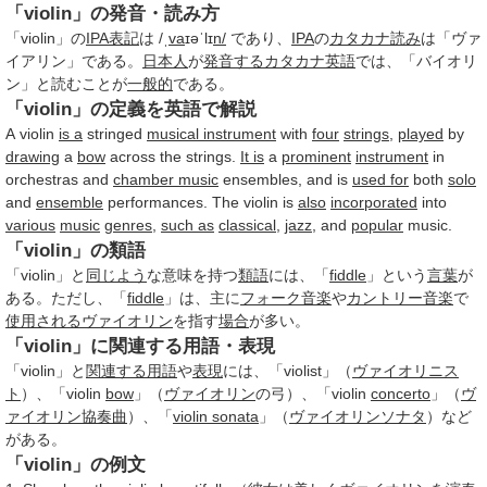
「violin」の発音・読み方
「violin」の
IPA
表記
は /ˌ
va
ɪəˈlɪ
n/
であり、
IPA
の
カタカナ
読み
は「ヴァ
イアリン」である。
日本人
が
発音する
カタカナ英語
では、「バイオリ
ン」と読むことが
一般的
である。
「violin」の定義を英語で解説
A violin
is a
stringed
musical instrument
with
four
strings
,
played
by
drawing
a
bow
across the strings.
It is
a
prominent
instrument
in
orchestras and
chamber music
ensembles, and is
used for
both
solo
and
ensemble
performances. The violin is
also
incorporated
into
various
music
genres
,
such as
classical
,
jazz
, and
popular
music.
「violin」の類語
「violin」と
同じよう
な意味を持つ
類語
には、「
fiddle
」という
言葉
が
ある。ただし、「
fiddle
」は、主に
フォーク
音楽
や
カントリー音楽
で
使用される
ヴァイオリン
を指す
場合
が多い。
「violin」に関連する用語・表現
「violin」と
関連する用語
や
表現
には、「violist」（
ヴァイオリニス
ト
）、「violin
bow
」（
ヴァイオリン
の弓）、「violin
concerto
」（
ヴ
ァイオリン協奏曲
）、「
violin sonata
」（
ヴァイオリンソナタ
）など
がある。
「violin」の例文