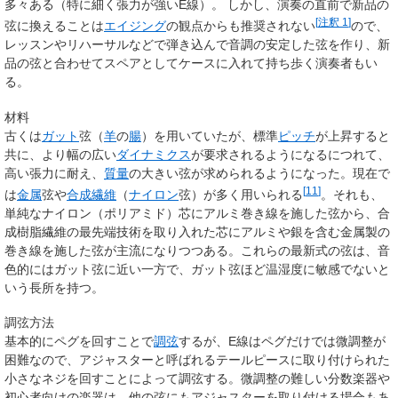
多々ある（特に細く張力が強いE線）。 しかし、演奏の直前で新品の
[
注釈 1
]
弦に換えることは
エイジング
の観点からも推奨されない
ので、
レッスンやリハーサルなどで弾き込んで音調の安定した弦を作り、新
品の弦と合わせてスペアとしてケースに入れて持ち歩く演奏者もい
る。
材料
古くは
ガット
弦（
羊
の
腸
）を用いていたが、標準
ピッチ
が上昇すると
共に、より幅の広い
ダイナミクス
が要求されるようになるにつれて、
高い張力に耐え、
質量
の大きい弦が求められるようになった。現在で
[
11
]
は
金属
弦や
合成繊維
（
ナイロン
弦）が多く用いられる
。それも、
単純なナイロン（ポリアミド）芯にアルミ巻き線を施した弦から、合
成樹脂繊維の最先端技術を取り入れた芯にアルミや銀を含む金属製の
巻き線を施した弦が主流になりつつある。これらの最新式の弦は、音
色的にはガット弦に近い一方で、ガット弦ほど温湿度に敏感でないと
いう長所を持つ。
調弦方法
基本的にペグを回すことで
調弦
するが、E線はペグだけでは微調整が
困難なので、アジャスターと呼ばれるテールピースに取り付けられた
小さなネジを回すことによって調弦する。微調整の難しい分数楽器や
初心者向けの楽器は、他の弦にもアジャスターを取り付ける場合もあ