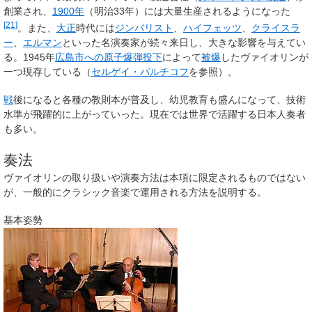
創業され、
1900年
（明治33年）には大量生産されるようになった
[
21
]
。また、
大正
時代には
ジンバリスト
、
ハイフェッツ
、
クライスラ
ー
、
エルマン
といった名演奏家が続々来日し、大きな影響を与えてい
る。1945年
広島市への原子爆弾投下
によって
被爆
したヴァイオリンが
一つ現存している（
セルゲイ・パルチコフ
を参照）。
戦
後になると各種の教則本が普及し、幼児教育も盛んになって、技術
水準が飛躍的に上がっていった。現在では世界で活躍する日本人奏者
も多い。
奏法
ヴァイオリンの取り扱いや演奏方法は本項に限定されるものではない
が、一般的にクラシック音楽で運用される方法を説明する。
基本姿勢