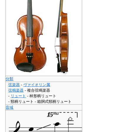
分類
弦楽器
-
ヴァイオリン属
弦鳴楽器
- 複合弦鳴楽器
-
リュート
- 棹形柄リュート
- 頸柄リュート - 箱胴式頸柄リュート
音域