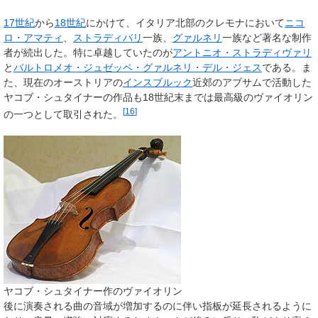
17世紀
から
18世紀
にかけて、イタリア北部のクレモナにおいて
ニコ
ロ・アマティ
、
ストラディバリ
一族、
グァルネリ
一族など著名な制作
者が続出した。特に卓越していたのが
アントニオ・ストラディヴァリ
と
バルトロメオ・ジュゼッペ・グァルネリ・デル・ジェス
である。ま
た、現在のオーストリアの
インスブルック
近郊のアブサムで活動した
ヤコブ・シュタイナーの作品も18世紀末までは最高級のヴァイオリン
[
16
]
の一つとして取引された。
ヤコブ・シュタイナー作のヴァイオリン
後に演奏される曲の音域が増加するのに伴い指板が延長されるように