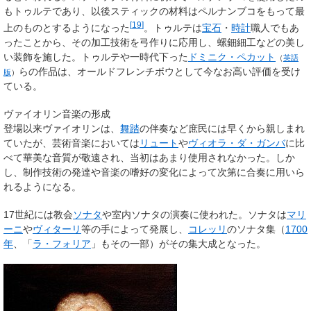
もトゥルテであり、以後スティックの材料はペルナンブコをもって最
[
19
]
上のものとするようになった
。トゥルテは
宝石
・
時計
職人でもあ
ったことから、その加工技術を弓作りに応用し、螺鈿細工などの美し
い装飾を施した。トゥルテや一時代下った
ドミニク・ペカット
（
英語
らの作品は、オールドフレンチボウとして今なお高い評価を受け
版
）
ている。
ヴァイオリン音楽の形成
登場以来ヴァイオリンは、
舞踏
の伴奏など庶民には早くから親しまれ
ていたが、芸術音楽においては
リュート
や
ヴィオラ・ダ・ガンバ
に比
べて華美な音質が敬遠され、当初はあまり使用されなかった。しか
し、制作技術の発達や音楽の嗜好の変化によって次第に合奏に用いら
れるようになる。
17世紀には教会
ソナタ
や室内ソナタの演奏に使われた。ソナタは
マリ
ーニ
や
ヴィターリ
等の手によって発展し、
コレッリ
のソナタ集（
1700
年
、「
ラ・フォリア
」もその一部）がその集大成となった。