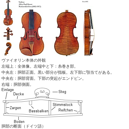
ヴァイオリン本体の外観
左端上：全体像。左端中と下：糸巻き部。
中央左：胴部正面。黒い部分が指板。左下部に顎当てがある。
中央右：胴部背面。下部の突起がエンドピン。
右端：胴部側面。
胴部の断面
（ドイツ語）