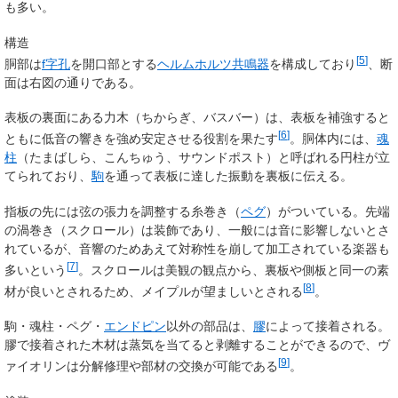
も多い。
構造
[
5
]
胴部は
f字孔
を開口部とする
ヘルムホルツ共鳴器
を構成しており
、断
面は右図の通りである。
表板の裏面にある力木（ちからぎ、バスバー）は、表板を補強すると
[
6
]
ともに低音の響きを強め安定させる役割を果たす
。胴体内には、
魂
柱
（たまばしら、こんちゅう、サウンドポスト）と呼ばれる円柱が立
てられており、
駒
を通って表板に達した振動を裏板に伝える。
指板の先には弦の張力を調整する糸巻き（
ペグ
）がついている。先端
の渦巻き（スクロール）は装飾であり、一般には音に影響しないとさ
れているが、音響のためあえて対称性を崩して加工されている楽器も
[
7
]
多いという
。スクロールは美観の観点から、裏板や側板と同一の素
[
8
]
材が良いとされるため、メイプルが望ましいとされる
。
駒・魂柱・ペグ・
エンドピン
以外の部品は、
膠
によって接着される。
膠で接着された木材は蒸気を当てると剥離することができるので、ヴ
[
9
]
ァイオリンは分解修理や部材の交換が可能である
。