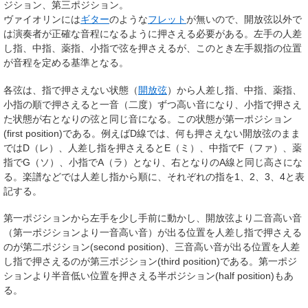
ジション、第三ポジション。
ヴァイオリンには
ギター
のような
フレット
が無いので、開放弦以外で
は演奏者が正確な音程になるように押さえる必要がある。左手の人差
し指、中指、薬指、小指で弦を押さえるが、このとき左手親指の位置
が音程を定める基準となる。
各弦は、指で押さえない状態（
開放弦
）から人差し指、中指、薬指、
小指の順で押さえると一音（二度）ずつ高い音になり、小指で押さえ
た状態が右となりの弦と同じ音になる。この状態が第一ポジション
(first position)である。例えばD線では、何も押さえない開放弦のまま
ではD（レ）、人差し指を押さえるとE（ミ）、中指でF（ファ）、薬
指でG（ソ）、小指でA（ラ）となり、右となりのA線と同じ高さにな
る。楽譜などでは人差し指から順に、それぞれの指を1、2、3、4と表
記する。
第一ポジションから左手を少し手前に動かし、開放弦より二音高い音
（第一ポジションより一音高い音）が出る位置を人差し指で押さえる
のが第二ポジション(second position)、三音高い音が出る位置を人差
し指で押さえるのが第三ポジション(third position)である。第一ポジ
ションより半音低い位置を押さえる半ポジション(half position)もあ
る。