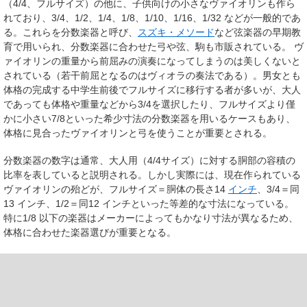
（4/4、フルサイズ）の他に、子供向けの小さなヴァイオリンも作ら
れており、3/4、1/2、1/4、1/8、1/10、1/16、1/32 などが一般的であ
る。これらを
分数楽器
と呼び、
スズキ・メソード
など弦楽器の早期教
育で用いられ、分数楽器に合わせた弓や弦、駒も市販されている。 ヴ
ァイオリンの重量から前屈みの演奏になってしまうのは美しくないと
されている（若干前屈となるのはヴィオラの奏法である）。男女とも
体格の完成する中学生前後でフルサイズに移行する者が多いが、大人
であっても体格や重量などから3/4を選択したり、フルサイズより僅
かに小さい7/8といった希少寸法の分数楽器を用いるケースもあり、
体格に見合ったヴァイオリンと弓を使うことが重要とされる。
分数楽器の数字は通常、大人用（4/4サイズ）に対する胴部の容積の
比率を表していると説明される。しかし実際には、現在作られている
ヴァイオリンの殆どが、フルサイズ＝胴体の長さ
14
インチ
、3/4＝同
13
インチ
、1/2＝同
12
インチ
といった等差的な寸法になっている。
特に1/8 以下の楽器はメーカーによってもかなり寸法が異なるため、
体格に合わせた楽器選びが重要となる。