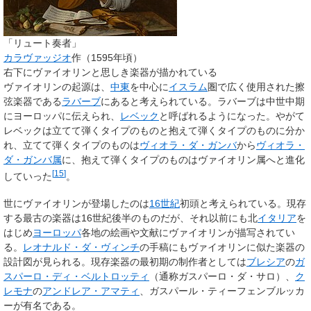
「リュート奏者」
カラヴァッジオ
作（1595年頃）
右下にヴァイオリンと思しき楽器が描かれている
ヴァイオリンの起源は、
中東
を中心に
イスラム
圏で広く使用された擦
弦楽器である
ラバーブ
にあると考えられている。ラバーブは中世中期
にヨーロッパに伝えられ、
レベック
と呼ばれるようになった。やがて
レベックは立てて弾くタイプのものと抱えて弾くタイプのものに分か
れ、立てて弾くタイプのものは
ヴィオラ・ダ・ガンバ
から
ヴィオラ・
ダ・ガンバ属
に、抱えて弾くタイプのものはヴァイオリン属へと進化
[
15
]
していった
。
世にヴァイオリンが登場したのは
16世紀
初頭と考えられている。現存
する最古の楽器は16世紀後半のものだが、それ以前にも北
イタリア
を
はじめ
ヨーロッパ
各地の絵画や文献にヴァイオリンが描写されてい
る。
レオナルド・ダ・ヴィンチ
の手稿にもヴァイオリンに似た楽器の
設計図が見られる。現存楽器の最初期の制作者としては
ブレシア
の
ガ
スパーロ・ディ・ベルトロッティ
（通称ガスパーロ・ダ・サロ）、
ク
レモナ
の
アンドレア・アマティ
、ガスパール・ティーフェンブルッカ
ーが有名である。