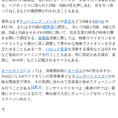
る。ペグボックスに張られたD線・A線の弦を押し込む、弦を引っ張
ってねじるなどの微調整が行われることもある。
通常はまず
チューニング・メーター
や
音叉
などでA線を
440
Hz
や
442
Hz、またはその他の
標準音
に調弦し、次いでA線とE線、A線とD
線、D線とG線をそれぞれ同時に弾いて、完全五度の和音の特有の響
きを聞いて調弦する。
協奏曲
演奏に際しては、独奏ヴァイオリンをオ
ーケストラより僅かに高く調整して華やかな独奏ヴァイオリンを引き
立たせることもある一方、
バロック音楽
を演奏する場合などは
415
Hz
など低めのチューニングを行うこともある。特に指定がある場合、楽
譜に「A=435」などと記載されるケースもある。
オーケストラ
によっては、演奏開始前に
オーボエ
がAの音を出すか、
2ndないし1stヴァイオリンの首席奏者となる
コンサートマスター
がA
線を開放弦で弾き、その音調に合わせて弦楽器が改めてチューニング
[
注釈 2
]
を行うことがある
。コンサートマスターは（奏者の中では）最
後にステージに上るので、舞台袖で入念にチューニングを行ってから
ステージへ向かう。
弓