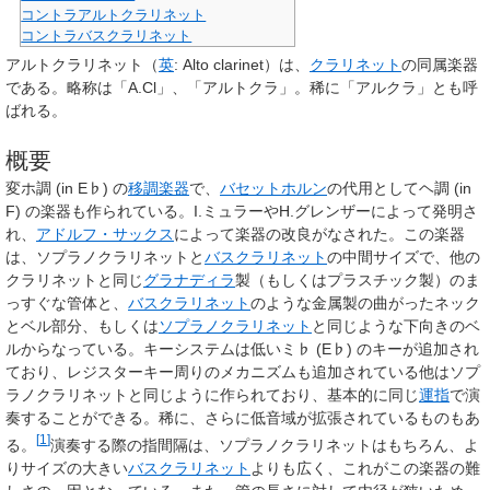
コントラアルトクラリネット
コントラバスクラリネット
アルトクラリネット
（
英
:
Alto clarinet
）は、
クラリネット
の同属楽器
である。略称は「A.Cl」、「アルトクラ」。稀に「アルクラ」とも呼
ばれる。
概要
変ホ調 (in E♭) の
移調楽器
で、
バセットホルン
の代用としてヘ調 (in
F) の楽器も作られている。I.ミュラーやH.グレンザーによって発明さ
れ、
アドルフ・サックス
によって楽器の改良がなされた。この楽器
は、ソプラノクラリネットと
バスクラリネット
の中間サイズで、他の
クラリネットと同じ
グラナディラ
製（もしくはプラスチック製）のま
っすぐな管体と、
バスクラリネット
のような金属製の曲がったネック
とベル部分、もしくは
ソプラノクラリネット
と同じような下向きのベ
ルからなっている。キーシステムは低いミ♭ (E♭) のキーが追加され
ており、レジスターキー周りのメカニズムも追加されている他はソプ
ラノクラリネットと同じように作られており、基本的に同じ
運指
で演
奏することができる。稀に、さらに低音域が拡張されているものもあ
[
1
]
る。
演奏する際の指間隔は、ソプラノクラリネットはもちろん、よ
りサイズの大きい
バスクラリネット
よりも広く、これがこの楽器の難