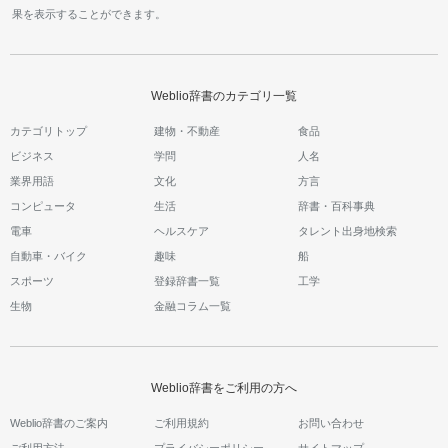
果を表示することができます。
Weblio辞書のカテゴリ一覧
カテゴリトップ
建物・不動産
食品
ビジネス
学問
人名
業界用語
文化
方言
コンピュータ
生活
辞書・百科事典
電車
ヘルスケア
タレント出身地検索
自動車・バイク
趣味
船
スポーツ
登録辞書一覧
工学
生物
金融コラム一覧
Weblio辞書をご利用の方へ
Weblio辞書のご案内
ご利用規約
お問い合わせ