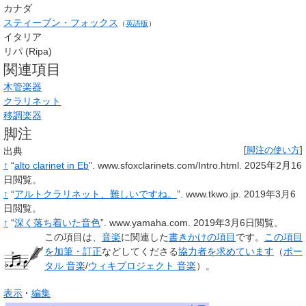
カナダ
スティーブン・フォックス
（
英語版
）
イタリア
リパ (Ripa)
関連項目
木管楽器
クラリネット
移調楽器
脚注
出典
[
脚注の使い方
]
↑
“
alto clarinet in Eb
”.
www.sfoxclarinets.com/Intro.html.
2025年2月16
日閲覧。
↑
“
アルトクラリネット、難しいですね。
”.
www.tkwo.jp.
2019年3月6
日閲覧。
↑
“
深く落ち着いた音色
”.
www.yamaha.com.
2019年3月6日閲覧。
この項目は、
音楽
に関連した
書きかけの項目
です。
この項目
を加筆・訂正
などしてくださる
協力者を求めています
（
ポー
タル 音楽
/
ウィキプロジェクト 音楽
）。
表示
編集