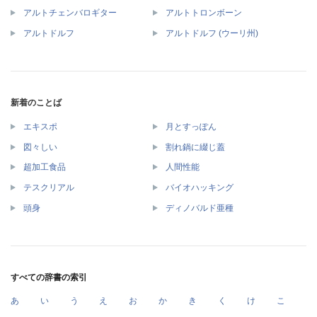
アルトチェンバロギター
アルトトロンボーン
アルトドルフ
アルトドルフ (ウーリ州)
新着のことば
エキスポ
月とすっぽん
図々しい
割れ鍋に綴じ蓋
超加工食品
人間性能
テスクリアル
バイオハッキング
頭身
ディノバルド亜種
すべての辞書の索引
あ
い
う
え
お
か
き
く
け
こ