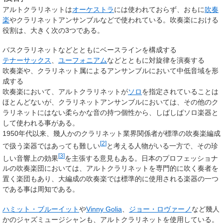
アルトクラリネットは
オーケストラ
には使われておらず、おもに
吹奏
楽
やクラリネットアンサンブルなどで使われている。吹奏楽における
役割は、大きく次の3つである。
バスクラリネットなどとともにベースラインを構成する
テナーサックス
、
ユーフォニアム
などとともに対旋律を演奏する
吹奏楽や、クラリネット属によるアンサンブルにおいて中低音域を形
成する
吹奏楽において、アルトクラリネットが
ソロ
を指定されていることは
ほとんどないが、クラリネットアンサンブルにおいては、その他のク
ラリネットにはない柔らかな音の持つ個性から、しばしばソロ楽器と
して使われる事がある。
1950年代以来、幾人かのクラリネット業界関係者が標準の吹奏楽編成
[
2
]
で扱う楽器ではあっても難しい
と考える人物がいる一方で、その珍
[
3
]
しい音響上の効果
を主張する意見もある。日本のプロフェッショナ
ルの吹奏楽団においては、アルトクラリネットを専門的に吹く奏者を
置く楽団もあり、大編成の吹奏楽では標準的に使用される楽器の一つ
である事は周知である。
ハミット・ブルーイット
や
Vinny Golia
、
ジョー・ロヴァーノ
など幾人
かのジャズミュージシャンも、アルトクラリネットを使用している。