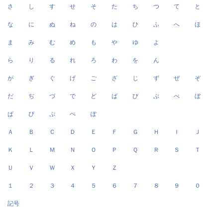
さ
し
す
せ
そ
た
ち
つ
て
と
な
に
ぬ
ね
の
は
ひ
ふ
へ
ほ
ま
み
む
め
も
や
ゆ
よ
ら
り
る
れ
ろ
わ
を
ん
が
ぎ
ぐ
げ
ご
ざ
じ
ず
ぜ
ぞ
だ
ぢ
づ
で
ど
ば
び
ぶ
べ
ぼ
ぱ
ぴ
ぷ
ぺ
ぽ
Ａ
Ｂ
Ｃ
Ｄ
Ｅ
Ｆ
Ｇ
Ｈ
Ｉ
Ｊ
Ｋ
Ｌ
Ｍ
Ｎ
Ｏ
Ｐ
Ｑ
Ｒ
Ｓ
Ｔ
Ｕ
Ｖ
Ｗ
Ｘ
Ｙ
Ｚ
１
２
３
４
５
６
７
８
９
０
記号