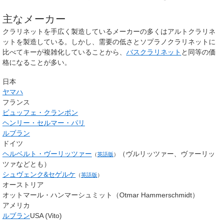
主なメーカー
クラリネットを手広く製造しているメーカーの多くはアルトクラリネ
ットを製造している。しかし、需要の低さとソプラノクラリネットに
比べてキーが複雑化していることから、
バスクラリネット
と同等の価
格になることが多い。
日本
ヤマハ
フランス
ビュッフェ・クランポン
ヘンリー・セルマー・パリ
ルブラン
ドイツ
ヘルベルト・ヴーリッツァー
（ヴルリッツァー、ヴァーリッ
（
英語版
）
ツァなどとも）
シュヴェンク&セゲルケ
（
英語版
）
オーストリア
オットマール・ハンマーシュミット（Otmar Hammerschmidt）
アメリカ
ルブラン
USA (Vito)