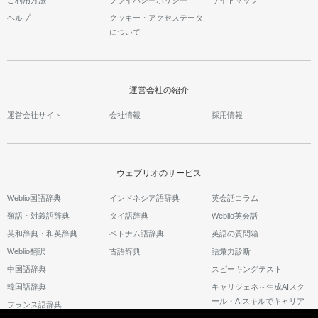
ご利用方法
プライバシーポリシー
サイトマップ
ヘルプ
クッキー・アクセスデータ
について
運営会社の紹介
運営会社サイト
会社情報
採用情報
ウェブリオのサービス
Weblio国語辞典
インドネシア語辞典
英会話コラム
類語・対義語辞典
タイ語辞典
Weblio英会話
英和辞典・和英辞典
ベトナム語辞典
英語の質問箱
Weblio翻訳
古語辞典
語彙力診断
中国語辞典
スピーキングテスト
韓国語辞典
キャリジェネ～生成AIスク
ール・AIスキルでキャリア
フランス語辞典
アップ～