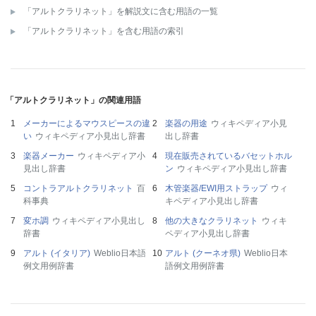
「アルトクラリネット」を解説文に含む用語の一覧
「アルトクラリネット」を含む用語の索引
「アルトクラリネット」の関連用語
メーカーによるマウスピースの違
楽器の用途
ウィキペディア小見
い
ウィキペディア小見出し辞書
出し辞書
楽器メーカー
ウィキペディア小
現在販売されているバセットホル
見出し辞書
ン
ウィキペディア小見出し辞書
コントラアルトクラリネット
百
木管楽器/EWI用ストラップ
ウィ
科事典
キペディア小見出し辞書
変ホ調
ウィキペディア小見出し
他の大きなクラリネット
ウィキ
辞書
ペディア小見出し辞書
アルト (イタリア)
Weblio日本語
アルト (クーネオ県)
Weblio日本
例文用例辞書
語例文用例辞書