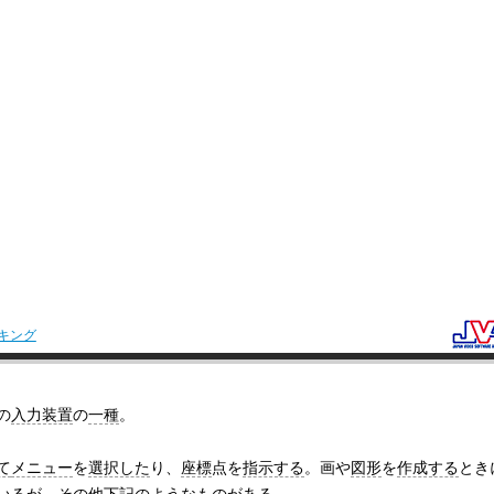
キング
の
入力装置
の
一種
。
て
メニュー
を
選択した
り、
座標
点を
指示する
。画や
図形
を
作成する
とき