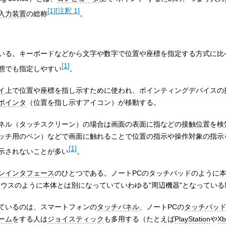
[
1
]
[
注釈 1
]
入力装置
の総称
。
いる。キーボードなどから文字や数字で位置や座標を指定する方式に比
[
1
]
態でも指定しやすい
。
イ
上で位置や座標を指し示すために使われ、ポインティングデバイスの
ポインタ
（位置を指し示すアイコン）が移動する。
ネル（タッチスクリーン）の場合は画面の表面に指などの接触位置を検
ッチ用のペン）などで画面に触れることで位置の指示や操作対象の指示
[
1
]
示されないことが多い
。
ンインタフェース
のひとつである。ノートPCのタッチパッドのように
マウスのように本体とは別になっていていわゆる"周辺機器"となっている
ているのは、スマートフォンの
タッチパネル
、ノートPCの
タッチパッ
ーム
をする人は
ジョイスティック
も多用する（たとえば
PlayStation
や
Xb