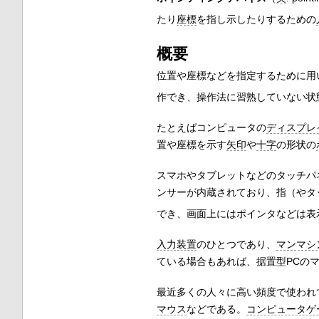
たり
座標
を指し示したりするための
概要
位置や座標などを指定するために用
作でき、操作法に習熟していない状
たとえばコンピュータの
ディスプレ
置や座標を示す
矢印
や
十字
の形状の
スマホやタブレットなどのタッチパ
ンサーが内蔵されており、指（やタ
でき、画面上にはポインタなどは表
入力装置
のひとつであり、
マンマシ
ている場合もあれば、据置型PCの
最近多くの人々に高い頻度で使われ
マウス
などである。
コンピュータゲ