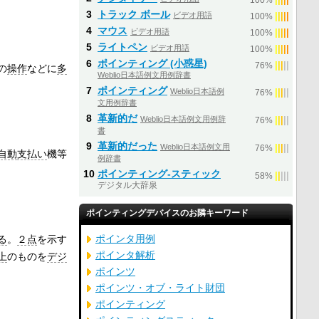
100%
3
トラック ボール
ビデオ用語
|
|
|
|
|
100%
4
マウス
ビデオ用語
|
|
|
|
|
100%
5
ライトペン
ビデオ用語
|
|
|
|
|
100%
6
ポインティング (小惑星)
|
|
|
|
|
76%
の
操作
などに
多
Weblio日本語例文用例辞書
7
ポインティング
Weblio日本語例
|
|
|
|
|
76%
文用例辞書
8
革新的だ
Weblio日本語例文用例辞
|
|
|
|
|
76%
書
9
革新的だった
Weblio日本語例文用
|
|
|
|
|
76%
自動
支払い
機等
例辞書
10
ポインティング‐スティック
|
|
|
|
|
58%
デジタル大辞泉
ポインティングデバイスのお隣キーワード
ポインタ用例
る
。
２点
を示す
ポインタ解析
上
のものを
デジ
ポインツ
ポインツ・オブ・ライト財団
ポインティング