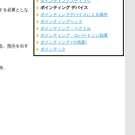
ポインティングスティック
ポインティング デバイス
ド
を必要
としな
ポインティングデバイスによる操作
ポインティングヘッド
ポインティング・ベクトル
ポインティング・ロバートソン効果
ポインティング (小惑星)
る
。
指示
を出す
ポインテック
称
。