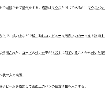
手で
回転
させて
操作
をする。
構造
は
マウス
と同じであるが、
マウスパッ
きさ
で、
机
の上
などで
移 動し
コンピュータ
画面
上の
カーソル
を
制御す
に
使用され
た。
コード
の
付いた
姿が
ネズミ
に
似ている
ことから
付いた
愛
ン
状の
入力装置
。
電子ビーム
を
検知し
て
画面
上の
ペン
の
位置情報
を
入力する
。