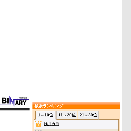
検索ランキング
1～10位
11～20位
21～30位
浅井カヨ