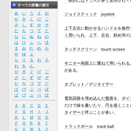
一般的には
マウス
が
多く
使用され
て
すべての辞書の索引
あ
い
う
え
お
ジョイスティック
joystick
か
き
く
け
こ
さ
し
す
せ
そ
上下左右
に
動かせる
ハンドル
を
操作
た
ち
つ
て
と
く
用いられ
、
上下
、
左右
、
斜め
等の
な
に
ぬ
ね
の
は
ひ
ふ
へ
ほ
ま
み
む
め
も
タッチスクリーン
touch screen
や
ゆ
よ
ら
り
る
れ
ろ
モニター
画面
上に
重ねて
用いられる
わ
を
ん
がある。
が
ぎ
ぐ
げ
ご
ざ
じ
ず
ぜ
ぞ
だ
ぢ
づ
で
ど
タブレット
／
デジタイザー
ば
び
ぶ
べ
ぼ
ぱ
ぴ
ぷ
ぺ
ぽ
電気回路
を
埋め
込んだ
盤面
を、
ポイ
だけで線を
書いた
り、
円を描く
こと
Ａ
Ｂ
Ｃ
Ｄ
Ｅ
Ｆ
Ｇ
Ｈ
Ｉ
Ｊ
タイザー
と呼ぶことが多い。
Ｋ
Ｌ
Ｍ
Ｎ
Ｏ
Ｐ
Ｑ
Ｒ
Ｓ
Ｔ
トラックボール
track ball
Ｕ
Ｖ
Ｗ
Ｘ
Ｙ