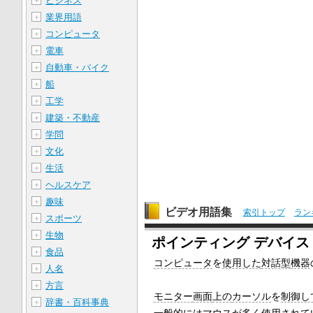
ビジネス
＋
業界用語
＋
コンピュータ
＋
電車
＋
自動車・バイク
＋
船
＋
工学
＋
建築・不動産
＋
学問
＋
文化
＋
生活
＋
ヘルスケア
＋
趣味
＋
ビデオ用語集
索引トップ
ラン
スポーツ
＋
生物
＋
ポインティング デバイス
食品
＋
コンピュータ
を
使用した
対話型
機器
人名
＋
方言
＋
モニター
画面
上の
カーソル
を
制御し
辞書・百科事典
＋