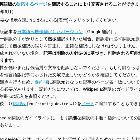
英語版の
対応するページ
を翻訳することにより充実させることができま
4年6月
）
要な指示を読むには右にある[表示]をクリックしてください。
版記事を
日本語へ機械翻訳したバージョン
（Google翻訳）。
一翻訳の手がかりとして機械翻訳を用いた場合、翻訳者は必ず翻訳元原
照して機械翻訳の誤りを訂正し、正確な翻訳にしなければなりません。
成されていない場合、
記事は削除の方針G-3に基づき、削除される可能
ります。
性が低いまたは低品質な文章を翻訳しないでください。もし可能ならば
を他言語版記事に示された文献で正しいかどうかを確認してください。
継承を行うため、
要約欄
に翻訳元となった記事のページ名・版について
る必要があります。記述方法については、Wikipedia:翻訳のガイドライ
約欄への記入を参照ください。
後、
を
ノート
に追加することもでき
{{
翻訳告知
|en|Pointing device|…}}
kipedia:翻訳のガイドラインに、より詳細な翻訳の手順・指針についての
あります。
ng device
）とは、
コンピュータ
上で"ポイント"するための、つまり入力