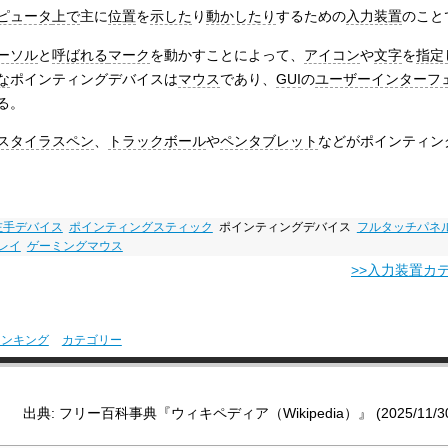
ピュータ
上で
主に
位置
を
示した
り
動かしたり
するための
入力装置
のこと
ーソル
と
呼ばれる
マーク
を動かすことによって、
アイコン
や
文字
を
指定
な
ポインティングデバイスは
マウス
であり、
GUI
の
ユーザーインターフ
る。
スタイラスペン
、
トラックボール
や
ペンタブレット
などがポインティン
左手デバイス
ポインティングスティック
ポインティングデバイス
フルタッチパネ
レイ
ゲーミングマウス
>>入力装置カ
ランキング
カテゴリー
出典: フリー百科事典『ウィキペディア（Wikipedia）』 (2025/11/30 0