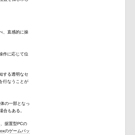
べ、直感的に操
操作に応じて位
知する透明なセ
を行なうことが
本体の一部となっ
場合もある。
ド
、据置型PCの
ox
の
ゲームパッ