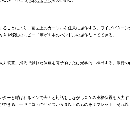
いるが、その他
下記
のような
ものがある。
する
ことにより、
画面
上の
カーソル
を
任意に
操作する
。ワイプパターン
方向
や
移動
の
スピード
等が１
本の
ハンドル
の
操作
だけでできる。
入力装置
。
指先
で
触れた
位置
を
電子的
または
光学的に
検出する
。
銀行
の
ンター
と
呼ばれる
ペン
で
表面
と
対話
を
しながら
ＸＹ
の
座標
位置
を
入力す
ができる。
一般に
盤面
の
サイズ
がＡ３以下のものを
タブレット
、
それ以