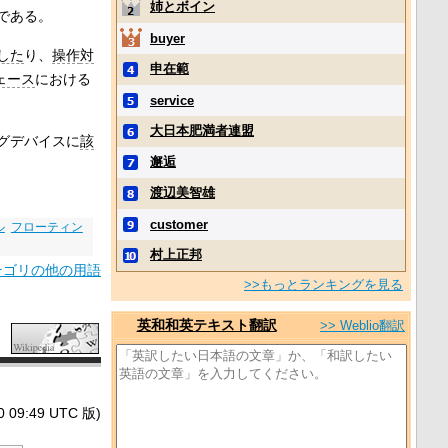
姉とボイン
である。
buyer
した
り、
操作
対
申在範
ェース
における
service
大日本肥満者連盟
グデバイスに
該
邂逅
渡辺美智雄
customer
ル
フローティン
村上正邦
テゴリの他の用語
>>もっとランキングを見る
英和和英テキスト翻訳
>> Weblio翻訳
9:49 UTC 版)