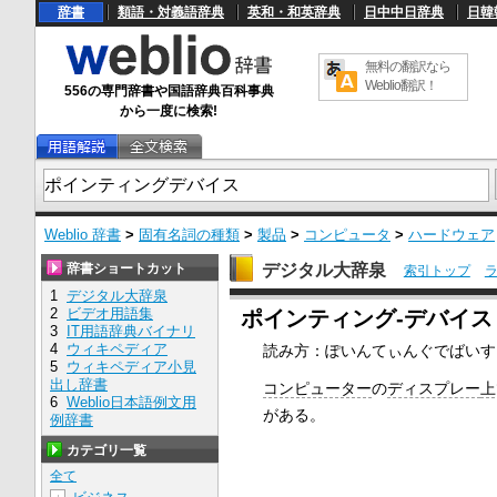
辞書
類語・対義語辞典
英和・和英辞典
日中中日辞典
日韓
無料の翻訳なら
Weblio翻訳！
556の専門辞書や国語辞典百科事典
から一度に検索!
Weblio 辞書
>
固有名詞の種類
>
製品
>
コンピュータ
>
ハードウェア
辞書ショートカット
デジタル大辞泉
索引トップ
1
デジタル大辞泉
U
2
ビデオ用語集
ポインティング‐デバイス【poi
n
3
IT用語辞典バイナリ
m
4
ウィキペディア
読み方：ぽいんてぃんぐでばいす
u
5
ウィキペディア小見
t
e
出し辞書
コンピューター
の
ディスプレー
上
6
Weblio日本語例文用
がある。
例辞書
カテゴリ一覧
全て