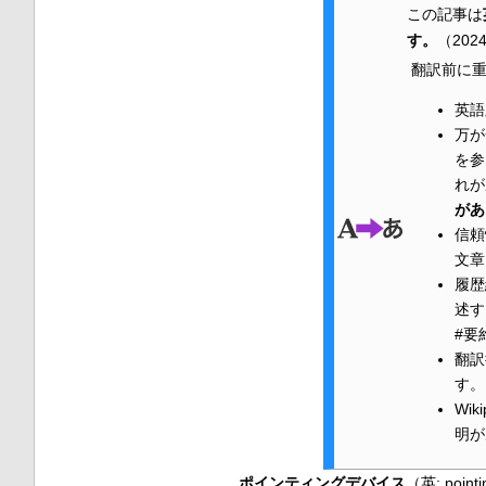
この記事は
す。
（
202
翻訳前に重
英語
万が
を参
れが
があ
信頼
文章
履歴
述す
#要
翻訳
す。
Wi
明が
ポインティングデバイス
（
英
:
pointi