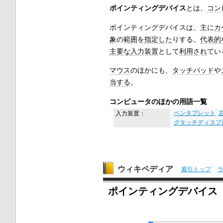
ポインティングデバイス
とは、
コン
ポインティングデバイスは、主に
カ
象
の
範囲
を
指定した
りする。
代表的
主要な
入力装置
として
利用され
てい
マウス
のほかにも、
タッチパッド
や
当する
。
コンピュータのほかの用語一覧
入力装置：
ペンタブレット
グタッチディスプ
ウィキペディア
索引トップ
ポインティングデバイス