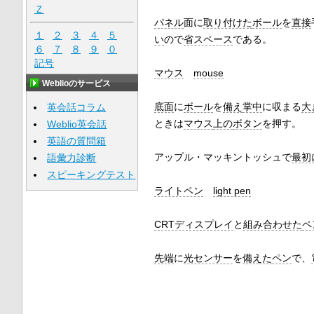
Ｚ
パネル
面に
取り付けた
ボール
を
直接
１
２
３
４
５
い
ので
省スペース
である。
６
７
８
９
０
記号
マウス
mouse
Weblioのサービス
底面
に
ボール
を
備え
掌中
に収まる
大
英会話コラム
ときは
マウス
上の
ボタン
を押す。
Weblio英会話
英語の質問箱
アップル・マッキントッシュで
最初
語彙力診断
スピーキングテスト
ライトペン
light pen
CRTディスプレイ
と
組み合わせた
ペ
先端
に
光センサー
を
備えた
ペン
で、