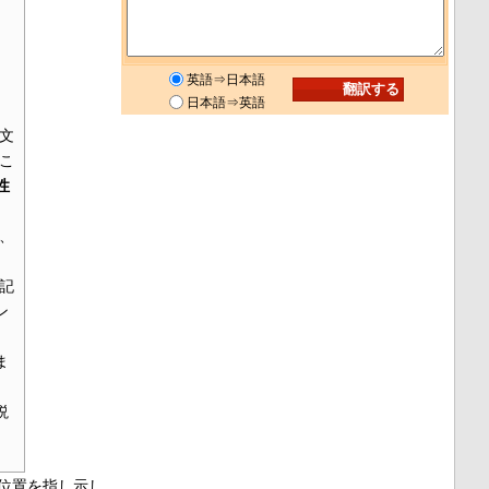
英語⇒日本語
日本語⇒英語
文
こ
性
、
記
ン
ま
説
位置
を指し示し