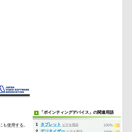
「ポインティングデバイス」の関連用語
1
タブレット
にも
使用する
。
ビデオ用語
|
|
|
|
|
100%
2
デジタイザー
ビデオ用語
|
|
|
|
|