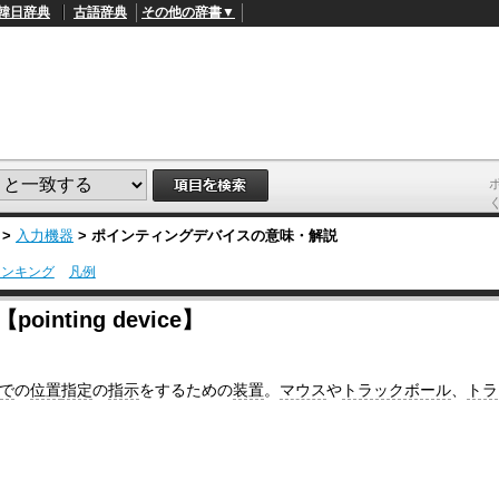
韓日辞典
古語辞典
その他の辞書▼
>
入力機器
>
ポインティングデバイス
の意味・解説
ランキング
凡例
L
/
o
nting device】
a
d
e
d
で
の
位置
指定
の
指示
をするための
装置
。
マウス
や
トラックボール
、
トラ
:
4
1
.
2
1
%