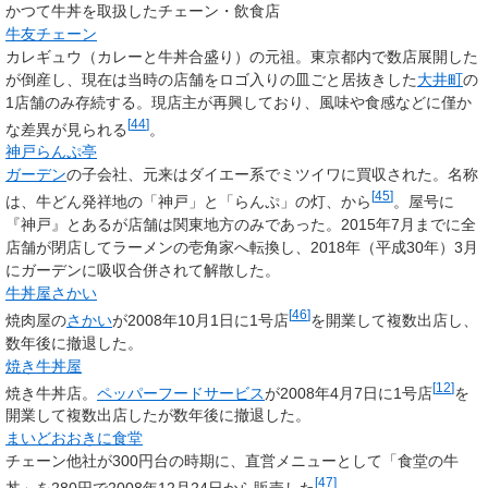
かつて牛丼を取扱したチェーン・飲食店
牛友チェーン
カレギュウ（カレーと牛丼合盛り）の元祖。東京都内で数店展開した
が倒産し、現在は当時の店舗をロゴ入りの皿ごと居抜きした
大井町
の
1店舗のみ存続する。現店主が再興しており、風味や食感などに僅か
[
44
]
な差異が見られる
。
神戸らんぷ亭
ガーデン
の子会社、元来はダイエー系でミツイワに買収された。名称
[
45
]
は、牛どん発祥地の「神戸」と「らんぷ」の灯、から
。屋号に
『神戸』とあるが店舗は関東地方のみであった。2015年7月までに全
店舗が閉店してラーメンの壱角家へ転換し、2018年（平成30年）3月
にガーデンに吸収合併されて解散した。
牛丼屋さかい
[
46
]
焼肉屋の
さかい
が2008年10月1日に1号店
を開業して複数出店し、
数年後に撤退した。
焼き牛丼屋
[
12
]
焼き牛丼店。
ペッパーフードサービス
が2008年4月7日に1号店
を
開業して複数出店したが数年後に撤退した。
まいどおおきに食堂
チェーン他社が300円台の時期に、直営メニューとして「食堂の牛
[
47
]
丼」を280円で2008年12月24日から販売した
。