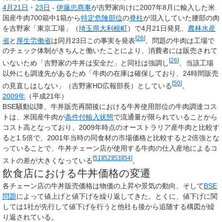
4月21日
・
23日
-
伊藤忠商事
が吉野家向けに2007年8月に輸入した米
国産牛肉700箱中1箱から
特定危険部位
の
脊柱
が混入していた腰部の肉
を吉野家「東京工場」（
埼玉県
大利根町
）で4月21日発見、
農林水産
[
26
]
省
と
厚生労働省
は同月23日この事実を発表
。問題の牛肉は工場で
のチェック体制がきちんと働いたことにより、消費者には販売されて
[
26
]
いないため「吉野家の牛丼は安全だ」と同社は強調し
、当該工場
以外にも調達先があるため「牛肉の在庫は確保しており、24時間販売
[
50
]
の見直しはしない」（吉野家HD広報部長）としている
。
2009年
（平成21年）
BSE騒動以降、牛丼販売再開後における牛丼使用部位の牛肉調達コス
トは、米国産牛肉が
条件付輸入状態
で流通量が限られていることから
コスト高となっており、2009年時点のオーストラリア産牛肉と比較す
ると1.5倍で、2001年当時の同食材の市場価格と比較すると2倍強とな
っていることで、牛丼チェーン店が使用する牛肉の仕入産地によるコ
[
51
]
[
52
]
[
53
]
[
54
]
ストの差が大きくなっている
。
飲食店における牛丼価格の変遷
各チェーン店の牛丼販売価格は物価の上昇や景気の動向、そして
BSE
問題
によって値上げと値下げを繰り返してきた。とくに、値下げに関
しては1社が先行して値下げを行うと他社も後から追随する構図が繰
り返されている。