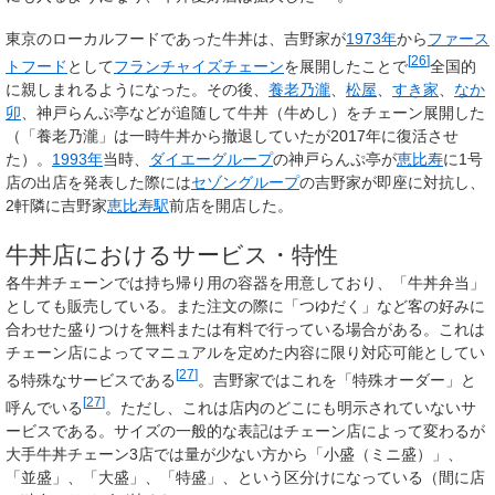
東京のローカルフードであった牛丼は、吉野家が
1973年
から
ファース
[
26
]
トフード
として
フランチャイズ
チェーン
を展開したことで
全国的
に親しまれるようになった。その後、
養老乃瀧
、
松屋
、
すき家
、
なか
卯
、神戸らんぷ亭などが追随して牛丼（牛めし）をチェーン展開した
（「養老乃瀧」は一時牛丼から撤退していたが2017年に復活させ
た）。
1993年
当時、
ダイエーグループ
の神戸らんぷ亭が
恵比寿
に1号
店の出店を発表した際には
セゾングループ
の吉野家が即座に対抗し、
2軒隣に吉野家
恵比寿駅
前店を開店した。
牛丼店におけるサービス・特性
各牛丼チェーンでは持ち帰り用の容器を用意しており、「牛丼弁当」
としても販売している。また注文の際に「つゆだく」など客の好みに
合わせた盛りつけを無料または有料で行っている場合がある。これは
チェーン店によってマニュアルを定めた内容に限り対応可能としてい
[
27
]
る特殊なサービスである
。吉野家ではこれを「特殊オーダー」と
[
27
]
呼んでいる
。ただし、これは店内のどこにも明示されていないサ
ービスである。サイズの一般的な表記はチェーン店によって変わるが
大手牛丼チェーン3店では量が少ない方から「小盛（ミニ盛）」、
「並盛」、「大盛」、「特盛」、という区分けになっている（間に店