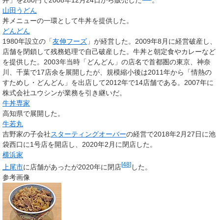
山田うどん
丼メニューの一環として牛丼を提供した。
どんどん
1980年設立の「
友伸フーズ
」が経営した。2009年8月に経営破産し、
店舗を閉鎖して残務処理で自己破産した。牛丼と朝定食やカレーなど
を提供した。2003年当時「どんどん」の店名で首都圏の東京、神奈
川、千葉で17店余を展開したが、規模縮小後は2011年から「情熱の
すためし・どんどん」を出店して2012年で14店舗である。2007年に
株式会社ユウシンが業務を引き継いだ。
牛丼専家
高知県で展開した。
牛若丸
吉野家の子会社
スターティングオーバー
の経営で2018年2月27日に池
袋西口に1号店を開店し、2020年2月に閉店した。
横浜家
[
48
]
上尾市
に店舗があったが2020年に閉店
した。
参考画像