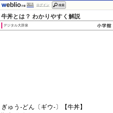
国語
ログイン
検索
牛丼とは？ わかりやすく解説
デジタル大辞泉
ぎゅう‐どん〔ギウ‐〕【牛丼】