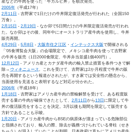
産などの牛肉を使った「牛カルビ丼」を順次発売。
2005年
（平成17年）
2月11日
- 吉野家で1日だけの牛丼限定復活発売が行われた（全国150
万食）。
2月15日
-
2月19日
- なか卯で5日間だけの牛丼限定復活発売が行われ
た。なか卯はその後、同年中にオーストラリア産牛肉を使用し、牛丼
販売再開。
4月29日
-
5月8日
-
大阪市
住之江区
・
インテックス大阪
で開催される
「'05食博覧会大阪」の会場限定で、メキシコ産牛肉を使って吉野家
の牛丼を販売（1日2000食限定、牛丼弁当並盛1個400円）。
12月12日
- アメリカ産とカナダ産牛肉の輸入禁止措置を条件つきで解
除
→
ウィキニュース
。これを受けて、吉野家は2か月程度で牛丼の販
売を再開するという報道がされたが、すき家では安全性の懸念から、
当面使用を見送ると表明するなど対応が分かれた。
2006年
（平成18年）
1月18日
- 吉野家はアメリカ産牛肉の禁輸解禁を受けて、ある程度販
売する量の牛肉が確保できたとして、
2月11日
から
13日
に限定して牛
丼の復活販売をすることを決定。3月以後も期間を限定して販売する
方針であることも示唆。
1月20日
- アメリカ産牛肉からBSEの病原体が溜まっている危険部位
と指摘されており、輸入の際、除去が義務づけられている脊柱（せき
ちゅう）が混入していたことが判明。日本政府は直ちにアメリカ産牛