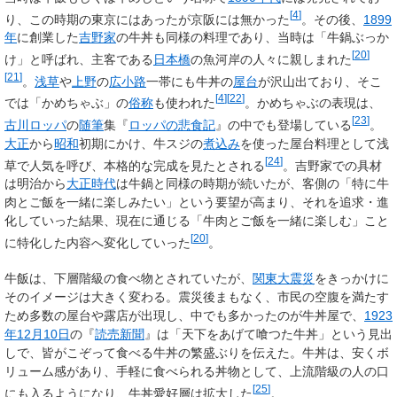
[
4
]
り、この時期の東京にはあったが京阪には無かった
。その後、
1899
年
に創業した
吉野家
の牛丼も同様の料理であり、当時は「牛鍋ぶっか
[
20
]
け」と呼ばれ、主客である
日本橋
の魚河岸の人々に親しまれた
[
21
]
。
浅草
や
上野
の
広小路
一帯にも牛丼の
屋台
が沢山出ており、そこ
[
4
]
[
22
]
では「かめちゃぶ」の
俗称
も使われた
。かめちゃぶの表現は、
[
23
]
古川ロッパ
の
随筆
集『
ロッパの悲食記
』の中でも登場している
。
大正
から
昭和
初期にかけ、牛スジの
煮込み
を使った屋台料理として浅
[
24
]
草で人気を呼び、本格的な完成を見たとされる
。吉野家での具材
は明治から
大正時代
は牛鍋と同様の時期が続いたが、客側の「特に牛
肉とご飯を一緒に楽しみたい」という要望が高まり、それを追求・進
化していった結果、現在に通じる「牛肉とご飯を一緒に楽しむ」こと
[
20
]
に特化した内容へ変化していった
。
牛飯は、下層階級の食べ物とされていたが、
関東大震災
をきっかけに
そのイメージは大きく変わる。震災後まもなく、市民の空腹を満たす
ため多数の屋台や露店が出現し、中でも多かったのが牛丼屋で、
1923
年
12月10日
の『
読売新聞
』は「天下をあげて喰つた牛丼」という見出
しで、皆がこぞって食べる牛丼の繁盛ぶりを伝えた。牛丼は、安くボ
リューム感があり、手軽に食べられる丼物として、上流階級の人の口
[
25
]
にも入るようになり、牛丼愛好層は拡大した
。