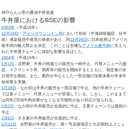
神戸らんぷ亭の醤油牛丼並盛
牛丼屋におけるBSEの影響
2003年
（平成15年）
12月24日
-
アメリカ
ワシントン州
においてBSE（牛海綿状脳症、狂牛
病）感染疑惑牛発見の発表があり、同
12月26日
に日本政府はアメリカ
産牛肉の輸入禁止を決定。このことは安価な
アメリカ産牛肉
に支えら
れた牛丼屋チェーンに深刻な影響を及ぼした。
2004年
（平成16年）
1月1日
- 吉野家、牛丼の特盛りの販売を一時中止。代替メニューの
豚
丼
、イクラシャケ丼、鶏丼等の販売を開始するとともに、朝定食の全
日発売を開始。また、都内を中心とした一部店舗の深夜休業や年末年
始休業を実施。
1月18日
- なか卯は牛丼の販売を一部店舗で中止。他の牛丼チェーン
では新メニュー・代替メニューが登場している。しかし、このままで
は同年2月頃牛肉在庫がなくなる可能性があり対応が迫られる。
2月2日
- なか卯の牛丼販売が全面的に中止。主要チェーンでは最初の
中止。
2月5日
- すき家の牛丼販売が全面的に中止。
2月11日
- 吉野家の牛丼販売が、第一号店築地店と出店契約上メニュ