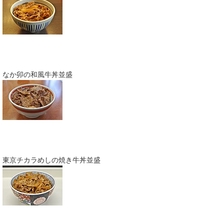
なか卯の和風牛丼並盛
東京チカラめしの焼き牛丼並盛