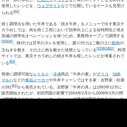
使用したレシピを、
ウェブサイト
などで公開しているケースも見受け
[
80
]
られる
。
焼く調理法を用いた牛丼である「焼き牛丼」をメニューで出す東京チ
カラめしでは、肉を焼く工程において効率向上による短時間化と焼き
加減の標準化オペレーションを保つため、業務用オーブンで調理する
[
35
]
[
36
]
。味付けは甘辛のタレを使用し、盛り付けはご飯の上に
飴色
の
[
35
]
[
81
]
[
82
]
玉ねぎを敷き、その上に肉を載せた状態となっている
。料理
サイトでは、東京チカラめしの焼き牛丼を模したレシピが考案されて
[
83
]
いる
。
簡便に調理可能な
レトルト
・
冷凍
商品『牛丼の素』が
グリコ
、
S&B
、
マルハ
などの
食品メーカー
や牛丼チェーンではすき家・吉野家・松屋
[
84
]
の3社
から発売されている。吉野家『牛丼の具』は1993年12月に
販売開始されたが、BSE問題の影響で2004年2月から2008年3月の間
は製造休止となり、
ネットオークション
で高値で取引されるといった
[
85
]
現象も見られた
。その期間は冷凍商品『豚丼の具』、『牛焼肉丼
の具』のみ発売していたが、2008年4月以降は『冷凍牛丼の具』も一
[
85
]
[
86
]
部の
通信販売
や
生協
などで販売を再開している
。レンジ調理が
[
87
]
可能な『すき家の牛丼の具』は、ゼンショー通販ショップ
で家庭