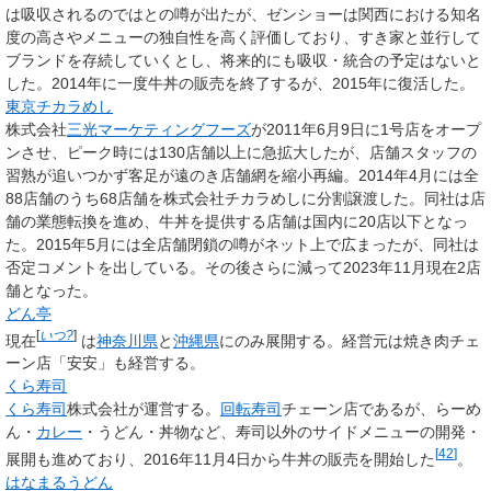
は吸収されるのではとの噂が出たが、ゼンショーは関西における知名
度の高さやメニューの独自性を高く評価しており、すき家と並行して
ブランドを存続していくとし、将来的にも吸収・統合の予定はないと
した。2014年に一度牛丼の販売を終了するが、2015年に復活した。
東京チカラめし
株式会社
三光マーケティングフーズ
が2011年6月9日に1号店をオープ
ンさせ、ピーク時には130店舗以上に急拡大したが、店舗スタッフの
習熟が追いつかず客足が遠のき店舗網を縮小再編。2014年4月には全
88店舗のうち68店舗を株式会社チカラめしに分割譲渡した。同社は店
舗の業態転換を進め、牛丼を提供する店舗は国内に20店以下となっ
た。2015年5月には全店舗閉鎖の噂がネット上で広まったが、同社は
否定コメントを出している。その後さらに減って2023年11月現在2店
舗となった。
どん亭
[
いつ?
]
現在
は
神奈川県
と
沖縄県
にのみ展開する。経営元は焼き肉チェ
ーン店「安安」も経営する。
くら寿司
くら寿司
株式会社が運営する。
回転寿司
チェーン店であるが、らーめ
ん・
カレー
・うどん・丼物など、寿司以外のサイドメニューの開発・
[
42
]
展開も進めており、2016年11月4日から牛丼の販売を開始した
。
はなまるうどん