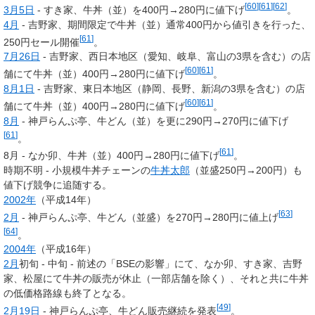
[
60
]
[
61
]
[
62
]
3月5日
- すき家、牛丼（並）を400円→280円に値下げ
。
4月
- 吉野家、期間限定で牛丼（並）通常400円から値引きを行った、
[
61
]
250円セール開催
。
7月26日
- 吉野家、西日本地区（愛知、岐阜、富山の3県を含む）の店
[
60
]
[
61
]
舗にて牛丼（並）400円→280円に値下げ
。
8月1日
- 吉野家、東日本地区（静岡、長野、新潟の3県を含む）の店
[
60
]
[
61
]
舗にて牛丼（並）400円→280円に値下げ
。
8月
- 神戸らんぷ亭、牛どん（並）を更に290円→270円に値下げ
[
61
]
。
[
61
]
8月 - なか卯、牛丼（並）400円→280円に値下げ
。
時期不明 - 小規模牛丼チェーンの
牛丼太郎
（並盛250円→200円）も
値下げ競争に追随する。
2002年
（平成14年）
[
63
]
2月
- 神戸らんぷ亭、牛どん（並盛）を270円→280円に値上げ
[
64
]
。
2004年
（平成16年）
2月
初旬 - 中旬 - 前述の「BSEの影響」にて、なか卯、すき家、吉野
家、松屋にて牛丼の販売が休止（一部店舗を除く）、それと共に牛丼
の低価格路線も終了となる。
[
49
]
2月19日
- 神戸らんぷ亭、牛どん販売継続を発表
。