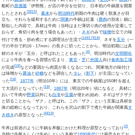
船町の
居酒屋
「伊勢熊」が店の半分を仕切り、日本初の牛鍋屋を開業
[
3
]
[
15
]
したとされる
。
幕末
から
明治時代
初期の牛肉は硬く獣臭さが目
立ち、それらを緩和するために
関東
の牛鍋は紅葉（
鹿肉
の別名）鍋に
類似した内容で、具材は牛肉（当時はまだ薄切り肉の使用が定着して
おらず、角切り肉を使う場合もあった）・
ネギ
のみで
味噌
仕立ての味
[
16
]
[
17
]
[
18
]
付けで煮る・炒め煮にする調理法が主流で
、ネギを
五分
（一
寸の半分で約16 - 17mm）の長さに切ったことから、明治初期には具
[
4
]
材のネギが「五分」と呼ばれたこともあった
。明治時代の
文明開化
により牛肉を食べる習慣が広まり、
東京
・
芝
に
外国人
向け
食肉加工場
[
19
]
が完成
などの要因から肉質が良くなるにつれ、関東地方の味付け
は味噌から
醤油
と
砂糖
などを調合した
タレ
（
割下
）が主流になってい
[
18
]
った
。
1877年
（明治10年）には、東京での牛鍋屋は550軒を超え
[
18
]
て大流行となっていた
。
1887年
（明治20年）頃になると、具材に
おいて牛肉や
野菜
以外にも
白滝
や
豆腐
が使われ始め、ネギはザクザク
と切ることから「ザク」と呼ばれ、この「ザク」という言葉は具材全
体の総称にもなっており、これらを沢山の割下で煮た牛鍋が関東風
す
[
4
]
[
19
]
き焼き
の原型となった
。
[
3
]
牛丼は前述のように牛鍋を丼飯にかけた料理が原型となっており
、
当時は牛飯もしくは牛めしという名称で
1890年代
には発売されてお