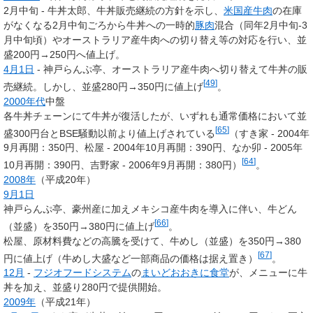
2月中旬 - 牛丼太郎、牛丼販売継続の方針を示し、
米国産牛肉
の在庫
がなくなる2月中旬ごろから牛丼への一時的
豚肉
混合（同年2月中旬-3
月中旬頃）やオーストラリア産牛肉への切り替え等の対応を行い、並
盛200円→250円へ値上げ。
4月1日
- 神戸らんぷ亭、オーストラリア産牛肉へ切り替えて牛丼の販
[
49
]
売継続。しかし、並盛280円→350円に値上げ
。
2000年代
中盤
各牛丼チェーンにて牛丼が復活したが、いずれも通常価格において並
[
65
]
盛300円台とBSE騒動以前より値上げされている
（すき家 - 2004年
9月再開：350円、松屋 - 2004年10月再開：390円、なか卯 - 2005年
[
64
]
10月再開：390円、吉野家 - 2006年9月再開：380円）
。
2008年
（平成20年）
9月1日
神戸らんぷ亭、豪州産に加えメキシコ産牛肉を導入に伴い、牛どん
[
66
]
（並盛）を350円→380円に値上げ
。
松屋、原材料費などの高騰を受けて、牛めし（並盛）を350円→380
[
67
]
円に値上げ（牛めし大盛など一部商品の価格は据え置き）
。
12月
-
フジオフードシステム
の
まいどおおきに食堂
が、メニューに牛
丼を加え、並盛り280円で提供開始。
2009年
（平成21年）