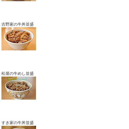
吉野家の牛丼並盛
松屋の牛めし並盛
すき家の牛丼並盛