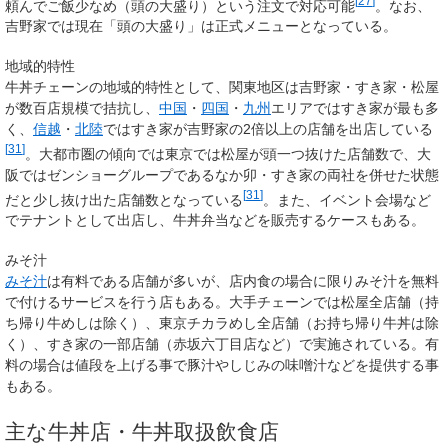
[
27
]
頼んでご飯少なめ（頭の大盛り）という注文で対応可能
。なお、
吉野家では現在「頭の大盛り」は正式メニューとなっている。
地域的特性
牛丼チェーンの地域的特性として、関東地区は吉野家・すき家・松屋
が数百店規模で拮抗し、
中国
・
四国
・
九州
エリアではすき家が最も多
く、
信越
・
北陸
ではすき家が吉野家の2倍以上の店舗を出店している
[
31
]
。大都市圏の傾向では東京では松屋が頭一つ抜けた店舗数で、大
阪ではゼンショーグループであるなか卯・すき家の両社を併せた状態
[
31
]
だと少し抜け出た店舗数となっている
。また、イベント会場など
でテナントとして出店し、牛丼弁当などを販売するケースもある。
みそ汁
みそ汁
は有料である店舗が多いが、店内食の場合に限りみそ汁を無料
で付けるサービスを行う店もある。大手チェーンでは松屋全店舗（持
ち帰り牛めしは除く）、東京チカラめし全店舗（お持ち帰り牛丼は除
く）、すき家の一部店舗（赤坂六丁目店など）で実施されている。有
料の場合は値段を上げる事で豚汁やしじみの味噌汁などを提供する事
もある。
主な牛丼店・牛丼取扱飲食店