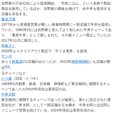
吉野家の子会社化により提供開始。「牛肉ごはん」という名称で類似
商品を販売しているほか、吉野家の看板を掲げて、め牛丼を提供する
店舗も存在する。
養老乃瀧
1977年から居酒屋営業が難しい昼食時間帯に一部店舗で牛丼を提供し
ていた。1980年代には吉野家と並んでよく知られた牛丼チェーンであ
り、「養老牛丼」として親しまれた。その後メニュー廃止していたが
2017年11月に復活した。
和食さと
2020年よりテイクアウト限定で「牛うま煮丼」を提供。
サンボ
永らく
秋葉原
の1店舗のみだったが、2023年
神田神保町
にも店舗が開
[
43
]
店
。
元チェーンなど
たつ屋
（旧名：たつや）
1969年5月創業、銀座、日本橋、神保町など東京都内に展開するチェ
ーンであったが2019年現在は新宿店のみ。
牛丼太郎
東京都内に展開するチェーンであったが破産し、新たに設立された運
営会社が「丼太郎」として一部店舗を引き継ぎ、牛丼太郎とほぼ同じ
メニューで営業を続けている。2024年現在は茗荷谷店のみ。