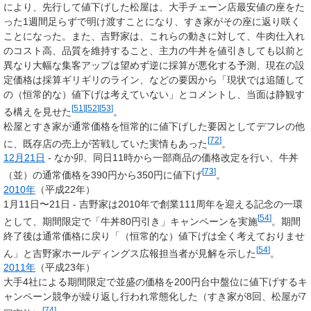
により、先行して値下げした松屋は、大手チェーン店最安値の座をた
った1週間足らずで明け渡すことになり、すき家がその座に返り咲く
ことになった。また、吉野家は、これらの動きに対して、牛肉仕入れ
のコスト高、品質を維持すること、主力の牛丼を値引きしても以前と
異なり大幅な集客アップは望めず逆に採算が悪化する予測、現在の設
定価格は採算ギリギリのライン、などの要因から「現状では追随して
の（恒常的な）値下げは考えていない」とコメントし、当面は静観す
[
51
]
[
52
]
[
53
]
る構えを見せた
。
松屋とすき家が通常価格を恒常的に値下げした要因としてデフレの他
[
72
]
に、既存店の売上が苦戦していた実情もあった
。
12月21日
- なか卯、同日11時から一部商品の価格改定を行い、牛丼
[
73
]
（並）の通常価格を390円から350円に値下げ
。
2010年
（平成22年）
1月11日〜21日 - 吉野家は2010年で創業111周年を迎える記念の一環
[
54
]
として、期間限定で「牛丼80円引き」キャンペーンを実施
。期間
終了後は通常価格に戻り「（恒常的な）値下げは全く考えておりませ
[
54
]
ん」と吉野家ホールディングス広報担当者が見解を示した
。
2011年
（平成23年）
大手4社による期間限定で並盛の価格を200円台中盤位に値下げするキ
ャンペーン競争が繰り返し行われ常態化した（すき家が8回、松屋が7
[
74
]