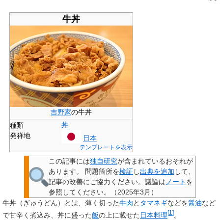
牛丼
吉野家
の牛丼
丼
種類
発祥地
日本
テンプレートを表示
この記事には
独自研究
が含まれているおそれが
あります。
問題箇所を
検証
し
出典を追加
して、
記事の改善にご協力ください。議論は
ノート
を
参照してください。
（
2025年3月
）
牛丼
（ぎゅうどん）とは、薄く切った
牛肉
と
タマネギ
などを
醤油
など
[
1
]
で甘辛く煮込み、丼に盛った
飯
の上に載せた
日本料理
。