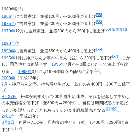
1989年以前
[
55
]
1966年
に吉野家は、並盛120円から200円に値上げ
。
[
55
]
1975年
に吉野家は、並盛200円から300円に値上げ
。
[
56
]
[
出典無効
]
1979年
12月に吉野家は、並盛300円から350円に値上げ
。
1990年代
[
55
]
1990年
に吉野家は、並盛350円から400円に値上げ
。
[
57
]
1995年
1月に神戸らんぷ亭が牛どん（並）を290円に値下げ
。しか
し、同業他社は追随せず、
1996年
7月から3回にわたって値上げを繰
[
58
]
り返し、
1998年
3月には1994年時点の価格に戻る
。
2000年
（平成12年）
7月
- 神戸らんぷ亭、持ち帰り牛どん（並）のみ400円→290円に値下
げ。
9月27日
- 松屋が同年8月に300店舗出店達成。それを記念して牛めし
の販売価格を値下げ（並390円→290円）。当初は期間限定の予定だ
[
59
]
[
60
]
ったが好評だったこともあってそのまま継続販売となる
。
2001年
（平成13年）
3月1日
- 神戸らんぷ亭、店内食の牛どん（並）も400円→290円に値
[
61
]
[
62
]
下げ
。