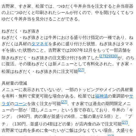
吉野家、すき家、松屋では、つゆだく牛丼弁当を注文すると弁当容器
の上につゆだくと印刷されたシールが付くので、中を開けなくてもつ
ゆだく牛丼弁当を見分けることができる。
ねぎだく・ねぎ抜き
ねぎだく・ねぎ抜きとは牛丼における盛り付け指定の一種であり、ね
ぎだくは具材の
タマネギ
を多めに盛り付けた状態、ねぎ抜きはタマネ
ギを抜いた状態のこと。吉野家では2007年12月をもって一部店舗を
[
27
]
[
29
]
[
30
]
除きねぎだく・ねぎ抜きの注文受け付けを終了した
が、のち
に復活。その後ねぎだくは新メニューとして有料化された。すき家・
[
27
]
松屋はねぎだく・ねぎ抜き共に注文可能
。
具材量の増減
メニューに表示されていないが、一部のトッピングやメインの具材量
を有料・無料で変更可能な場合がある。松屋では
福神漬
の量調節や
サ
[
27
]
ラダ
の
コーン
を抜く注文が可能
。すき家では過去の期間限定メニ
ューの一部が「隠しメニュー」という形で存在しており、牛丼の「キ
ング」（940円、肉の量が並盛りの6倍、ご飯の量が2.5倍）と、「プ
[
27
]
チ」（130円、並盛りの4割ほどの量）が店内食のみで注文可能
。
吉野家では肉を多めに食べたいがご飯は少なくていい場合、大盛りを