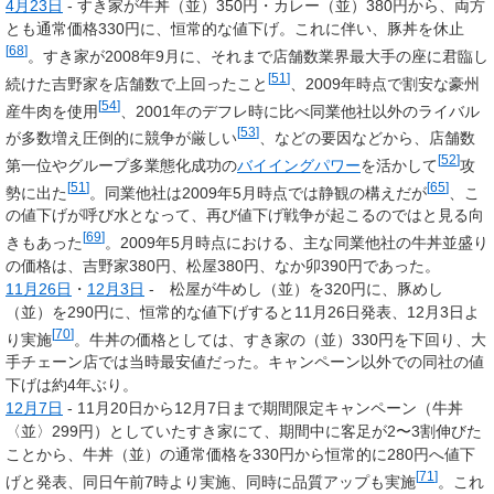
4月23日
- すき家が牛丼（並）350円・カレー（並）380円から、両方
とも通常価格330円に、恒常的な値下げ。これに伴い、豚丼を休止
[
68
]
。すき家が2008年9月に、それまで店舗数業界最大手の座に君臨し
[
51
]
続けた吉野家を店舗数で上回ったこと
、2009年時点で割安な豪州
[
54
]
産牛肉を使用
、2001年のデフレ時に比べ同業他社以外のライバル
[
53
]
が多数増え圧倒的に競争が厳しい
、などの要因などから、店舗数
[
52
]
第一位やグループ多業態化成功の
バイイングパワー
を活かして
攻
[
51
]
[
65
]
勢に出た
。同業他社は2009年5月時点では静観の構えだが
、こ
の値下げが呼び水となって、再び値下げ戦争が起こるのではと見る向
[
69
]
きもあった
。2009年5月時点における、主な同業他社の牛丼並盛り
の価格は、吉野家380円、松屋380円、なか卯390円であった。
11月26日
・
12月3日
- 松屋が牛めし（並）を320円に、豚めし
（並）を290円に、恒常的な値下げすると11月26日発表、12月3日よ
[
70
]
り実施
。牛丼の価格としては、すき家の（並）330円を下回り、大
手チェーン店では当時最安値だった。キャンペーン以外での同社の値
下げは約4年ぶり。
12月7日
- 11月20日から12月7日まで期間限定キャンペーン（牛丼
〈並〉299円）としていたすき家にて、期間中に客足が2〜3割伸びた
ことから、牛丼（並）の通常価格を330円から恒常的に280円へ値下
[
71
]
げと発表、同日午前7時より実施、同時に品質アップも実施
。これ