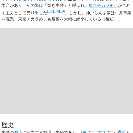
場合があり、その際は「焼き牛丼」と呼ばれ、
東京チカラめし
がこれ
[
12
]
[
13
]
[
14
]
を主力として売り出した
。しかし、神戸らんぷ亭は牛丼事業
を廃業、東京チカラめしも規模を大幅に縮小している（後述）。
歴史
牛丼の
源流
に該当する料理は牛鍋であり、
1862年
（
文久
2年）
横浜
入