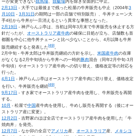
ーが変更できない
競馬場
、
競艇場
内を除き全面的に中止。
2月13日
- 大手では最後まで残った松屋の牛丼販売も中止（2004年
3
月10日
-
3月31日
の期間は一部の店舗で特別販売）、牛丼チェーン大
手4社から
牛丼が一旦消える
という異常な事態となった。
2月19日
- 神戸らんぷ亭は、当初は同年3月末で牛丼販売を休止する方
針だったが、
オーストラリア産牛肉
の確保に目処が立ち、店舗数も首
都圏を中心に他牛丼チェーンと比べ少ないことから、4月以降も牛丼
[
49
]
販売継続すると発表した
。
2月中旬 - 牛丼太郎は牛丼販売継続の方針を示し、
米国産牛肉
の在庫
がなくなる2月中旬頃から牛丼への一時的
豚肉
混合（同年2月中旬-3月
中旬頃）やオーストラリア産牛肉への切り替え、価格改定等の対応を
行った。
4月1日
- 神戸らんぷ亭はオーストラリア産牛肉に切り替え、価格改定
[
49
]
を行い、牛丼販売を継続
。
9月17日
- すき家でオーストラリア産牛肉を使用し、牛丼販売を再開
する。
10月
- 松屋で
中国
産牛肉を使用し、牛めし販売を再開する（後にオー
ストラリア産に変更）。
12月2日
- 吉野家のほぼ全店でオーストラリア産牛肉を使用した「牛
焼肉丼」を発売。
12月7日
- なか卯の全店で
アメリカ
産、
オーストラリア
産、
メキシコ