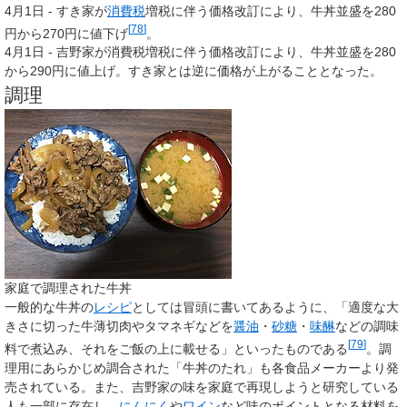
4月1日 - すき家が
消費税
増税に伴う価格改訂により、牛丼並盛を280
[
78
]
円から270円に値下げ
。
4月1日 - 吉野家が消費税増税に伴う価格改訂により、牛丼並盛を280
から290円に値上げ。すき家とは逆に価格が上がることとなった。
調理
家庭で調理された牛丼
一般的な牛丼の
レシピ
としては冒頭に書いてあるように、「適度な大
きさに切った牛薄切肉やタマネギなどを
醤油
・
砂糖
・
味醂
などの調味
[
79
]
料で煮込み、それをご飯の上に載せる」といったものである
。調
理用にあらかじめ調合された「牛丼のたれ」も各食品メーカーより発
売されている。また、吉野家の味を家庭で再現しようと研究している
人も一部に存在し、
にんにく
や
ワイン
など味のポイントとなる材料を