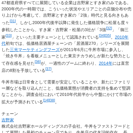
47都道府県すべてに展開している企業は吉野家とすき家のみである。
2000年代の一時期では、こういった状況やエリアごとの店舗分布や売
り上げから考慮して、吉野家とすき家の「2強」時代と見る向きもあ
[
31
]
った
。しかし2000年代後半以降に発生した価格競争に松屋も度々
[
32
]
参戦したことから、すき家・吉野家・松屋の3社が「3強
」「御三
[
33
]
[
34
]
[
35
]
家
」といった主要チェーンとして認識されている
。
2010年
代
初旬では、低価格居酒屋チェーンの「居酒屋270」シリーズを展開
した
三光マーケティングフーズ
が2011年6月に牛丼市場に参入し、
「焼き牛丼」を看板メニューとした東京チカラめしが新たな勢力とし
[
36
]
て存在感を見せた
が、一過性のブームに終わり、
2014年
には直営
[
37
]
店の8割を手放している
。
牛丼市場は日常食として需要が安定していることや、新たにファミリ
ー層などを取り込んだこと、低価格業態が消費者の支持を集めて堅調
なことから、調査会社において2010年代前半から中盤にかけて市場の
[
14
]
[
38
]
拡大が予測されている
。
チェーン
吉野家
株式会社吉野家ホールディングスの子会社。牛丼をファストフードと
して展開した最初のチェーン店であり、牛丼店の代名詞的存在。 長