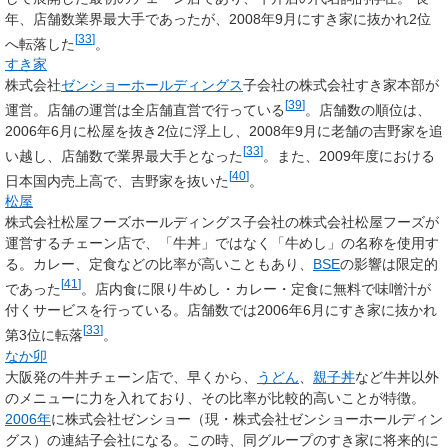
年、店舗数業界最大手であったが、2008年9月にすき家に抜かれ2位
[
33
]
へ転落した
。
すき家
株式会社
ゼンショーホールディングス
子会社の株式会社すき家本部が
[
39
]
運営。店舗の運営は全店舗直営で行っている
。店舗数の順位は、
2006年6月に松屋を抜き2位に浮上し、2008年9月に老舗の吉野家を追
[
33
]
い越し、店舗数で業界最大手となった
。また、2009年度における
[
40
]
日本国内売上高で、吉野家を抜いた
。
松屋
株式会社松屋フーズホールディングス子会社の株式会社松屋フーズが
運営するチェーン店で、「牛丼」ではなく「牛めし」の名称を使用す
る。カレー、定食などの比率が高いこともあり、
BSE
の影響は限定的
[
41
]
であった
。店内食に限り牛めし・カレー・定食に無料で味噌汁が
付くサービスを行っている。店舗数では2006年6月にすき家に抜かれ
[
33
]
第3位に転落
。
なか卯
大阪発の牛丼チェーン店で、早くから、
うどん
、
親子丼
など牛丼以外
のメニューに力を入れており、その比率が比較的高いことが特徴。
2006年
に株式会社ゼンショー（現・株式会社ゼンショーホールディン
グス）の連結子会社になる。この時、同グループのすき家に将来的に