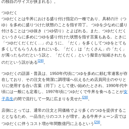
の独自のサイズが挟まれる）。
つゆだく
つゆだくとは牛丼における盛り付け指定の一種であり、具材の汁（つ
ゆ）を多めに盛りつけた状態のことを指す符丁。 つゆを少なめに盛り
付けることは
つゆ抜き
（
つゆ切り
）とよばれる。また、つゆだくだく
というさらに多めにつゆを盛り付けた状態を指す言葉もある。ときに
「つゆだくだくだく…」のように、「だく」を多くしてつゆをとても
多くしてもらう人もまれにいる。「だく」は「たくさん」の「たく」
が濁ったものだという説と、「だくだく」という擬音が短縮されたも
[
28
]
のだという説がある
。
つゆだくの語源・普及は、1950年代頃につゆを多めに頼む常連客が存
在しており、その注文を簡潔に調理場へ伝えるため店員同士のやりと
りに使用する合い言葉（符丁）として使い始めたとされ、1990年代中
頃には一般にも定着し、1997年頃につゆだくで牛丼を食べることが
女
[
28
]
子高生
の間で流行して一気に広まりを見せた
。
店側にとっては、通常の注文と同価格でより多くのつゆを提供するこ
ととなるため、一品当たりのコストが増す。ある牛丼チェーン店では
[
29
]
つゆだくに伴うコスト増が年間数億円に上るという
。