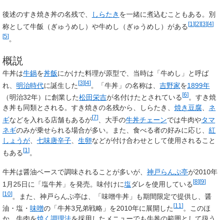
後述のすき焼き丼の名残で、
しらたき
を一緒に煮込むこともある。別
[
1
]
[
2
]
[
3
]
[
4
]
称として
牛飯
（ぎゅうめし）や
牛めし
（ぎゅうめし）がある
[
5
]
。
概説
牛丼は
牛鍋
を
丼
飯
にかけた料理が原型で、当時は「牛めし」と呼ば
[
3
]
[
4
]
れ、
明治時代
に誕生した
。「牛丼」の名称は、
吉野家
を
1899年
[
6
]
（明治32年）に創業した
松田栄吉
が名付けたとされている
。
すき焼
き丼
も同類とされる。すき焼きの名残から、しらたき、
焼き豆腐
、
ネ
[
7
]
ギ
などを入れる店舗もあるが
、大手の
牛丼チェーン
では牛肉や
タマ
ネギ
のみが乗せられる場合が多い。また、食べる者の好みに応じ、
紅
しょうが
、
七味唐辛子
、
生卵
などが付け合わせとして使用されること
[
1
]
もある
。
牛丼は醤油ベースで調味されることが多いが、
神戸らんぷ亭
が2010年
[
8
]
[
9
]
1月25日に「塩牛丼」を発売。味付けに
塩
ダレを使用している
[
10
]
。また、神戸らんぷ亭は、「味噌牛丼」も期間限定で提供し、醤
[
11
]
油・塩・
味噌
の「牛丼3兄弟戦略」を2010年に展開した
。このほ
か、牛肉を
焼く調理法
を採用したメニューでも牛丼の範囲として扱う