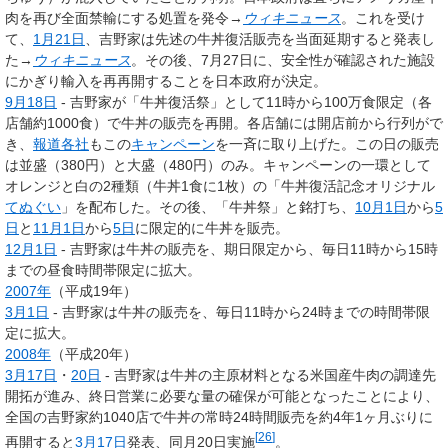
肉を再び全面禁輸にする処置を発令
→
ウィキニュース
。これを受け
て、
1月21日
、吉野家は先述の牛丼復活販売を当面延期すると発表し
た
→
ウィキニュース
。その後、7月27日に、安全性が確認された施設
にかぎり輸入を再再開することを日本政府が決定。
9月18日
- 吉野家が「牛丼復活祭」として11時から100万食限定（各
店舗約1000食）で牛丼の販売を再開。各店舗には開店前から行列がで
き、
報道各社
もこの
キャンペーン
を一斉に取り上げた。この日の販売
は並盛（380円）と大盛（480円）のみ。キャンペーンの一環として
オレンジと白の2種類（牛丼1食に1枚）の「牛丼復活記念オリジナル
てぬぐい
」を配布した。その後、「牛丼祭」と銘打ち、
10月1日
から
5
日
と
11月1日
から
5日
に限定的に牛丼を販売。
12月1日
- 吉野家は牛丼の販売を、期日限定から、毎日11時から15時
までの昼食時間帯限定に拡大。
2007年
（平成19年）
3月1日
- 吉野家は牛丼の販売を、毎日11時から24時までの時間帯限
定に拡大。
2008年
（平成20年）
3月17日
・
20日
- 吉野家は牛丼の主原材料となる米国産牛肉の調達先
開拓が進み、終日営業に必要な量の確保が可能となったことにより、
全国の吉野家約1040店で牛丼の常時24時間販売を約4年1ヶ月ぶりに
[
26
]
再開すると
3月17日
発表、同月20日実施
。