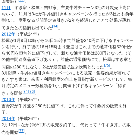
回実施）
。
11月
- すき家・松屋・吉野家、主要牛丼チェーン3社の月次売上高に
おいて、11月は3社が牛丼値引きキャンペーンを行ったが3社とも前年
割れし、度重なる期間限定値引きが2年を経過したことで効果が薄れ
[
34
]
てきたとの指摘も出ていた
。
2012年
（平成24年）
松屋が1月9日10時から16日15時まで並盛を240円に下げるキャンペー
ンを行い、終了後の16日15時より並盛はこれまでの通常価格320円か
ら40円を恒常的に値下げして、新たな通常価格は280円となった（そ
の他牛関連商品値下げあり）。並盛の通常価格にて、松屋はすき家と
[
75
]
同額の280円になり、2社が最安値で並ぶ状態となった
。
3月以降 - 牛丼の値引きキャンペーンによる販売・集客効果が薄れて
きたすき家は、来店・利用頻度の向上を目指す新サービスとして、毎
月特定のメニュー数種類を1か月間値下げするキャンペーン「得す
[
74
]
[
76
]
き」を開始
。
2013年
（平成25年）
吉野家が牛丼並を280円に値下げ。これに伴って牛鍋丼の販売を終
了。
2014年
（平成26年）
2月12日 - なか卯が牛丼の販売を終了し、代わって「牛すき丼」の販
[
77
]
売を開始
。