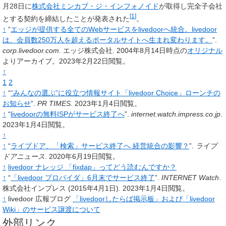
月28日に
株式会社ミンカブ・ジ・インフォノイド
が取得し完全子会社
[
1
]
とする契約を締結したことが発表された
。
↑
“
エッジが提供する全てのWebサービスをlivedoorへ統合。livedoor
は、会員数250万人を超えるポータルサイトへ生まれ変わります。
”.
corp.livedoor.com
.
エッジ株式会社.
2004年8月14日時点の
オリジナル
よりアーカイブ。2023年2月22日閲覧。
↑
1
2
↑
“
“みんなの選ぶ”に役立つ情報サイト「livedoor Choice」ローンチの
お知らせ
”.
PR TIMES
.
2023年1月4日閲覧。
↑
“
livedoorの無料ISPがサービス終了へ
”.
internet.watch.impress.co.jp
.
2023年1月4日閲覧。
↑
↑
“
ライブドア、「検索」サービス終了へ 経営統合の影響？
”.
ライブ
ドアニュース
.
2020年6月19日閲覧。
↑
livedoor ナレッジ 「fixdap」ってどう読むんですか？
↑
“
「livedoor プロバイダ」6月末でサービス終了
”.
INTERNET Watch
.
株式会社インプレス
(2015年4月1日).
2023年1月4日閲覧。
↑
livedoor 広報ブログ
「livedoorしたらば掲示板」および「livedoor
Wiki」のサービス譲渡について
外部リンク