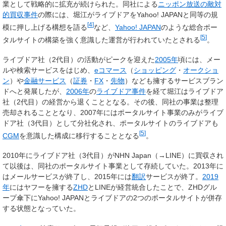
業として戦略的に拡充が続けられた。同社による
ニッポン放送の敵対
的買収事件
の際には、堀江がライブドアをYahoo! JAPANと同等の規
[
4
]
模に押し上げる構想を語る
など、
Yahoo! JAPAN
のような総合ポー
[
5
]
タルサイトの構築を強く意識した運営が行われていたとされる
。
ライブドア社（2代目）の活動がピークを迎えた
2005年
頃には、メー
ルや検索サービスをはじめ、
eコマース
（
ショッピング
・
オークショ
ン
）や
金融サービス
（
証券
・
FX
・
先物
）なども擁するサービスブラン
ドへと発展したが、
2006年
の
ライブドア事件
を経て堀江はライブドア
社（2代目）の経営から退くこととなる。その後、同社の事業は整理
売却されることとなり、2007年にはポータルサイト事業のみがライブ
ドア社（3代目）として分社化され、ポータルサイトのライブドアも
[
5
]
CGM
を意識した構成に移行することとなる
。
2010年にライブドア社（3代目）がNHN Japan（→LINE）に買収され
て以後は、同社のポータルサイト事業として存続していた。2013年に
はメールサービスが終了し、2015年には
翻訳
サービスが終了。
2019
年
にはヤフーを擁する
ZHD
とLINEが経営統合したことで、ZHDグル
ープ傘下にYahoo! JAPANとライブドアの2つのポータルサイトが併存
する状態となっていた。