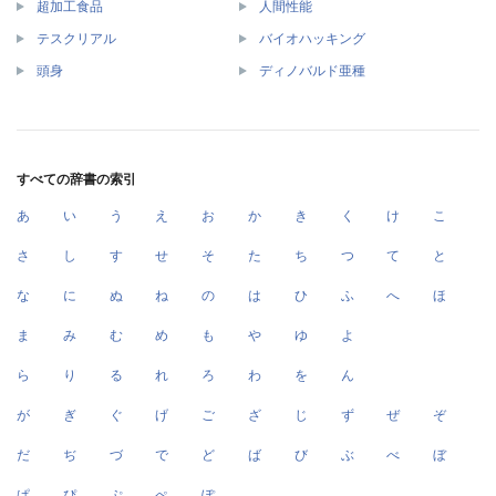
超加工食品
人間性能
テスクリアル
バイオハッキング
頭身
ディノバルド亜種
すべての辞書の索引
あ
い
う
え
お
か
き
く
け
こ
さ
し
す
せ
そ
た
ち
つ
て
と
な
に
ぬ
ね
の
は
ひ
ふ
へ
ほ
ま
み
む
め
も
や
ゆ
よ
ら
り
る
れ
ろ
わ
を
ん
が
ぎ
ぐ
げ
ご
ざ
じ
ず
ぜ
ぞ
だ
ぢ
づ
で
ど
ば
び
ぶ
べ
ぼ
ぱ
ぴ
ぷ
ぺ
ぽ