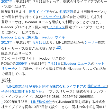
2007年
（平成19年）7月31日をもって、株式会社ライブドアでのサー
ビス提供は終了。
同年8月1日より、
旧ライブドア
からの
営業譲渡
前より回線サービスな
どの運営代行を行ってきた
フリービット
株式会社で継続して提供中。
登録ユーザは、livedoor メールを継続して利用することができた。
livedoor プロバイダ（個人向け
IPアドレス
固定プロバイダサービス）
とは別のサービスである。
livedoor したらば掲示板
、
livedoor ウィキ
2013年
（平成25年）
5月15日
より、LINE株式会社から
シーサー
株式
[
12
]
会社へサービス譲渡され名称も変更
。
統合されたサービス
アンケート作成サイト：livedoor リスログ
PC版のみ
2009年
（平成21年）
7月21日
に
livedoor ニュース
の
ネット
リサーチ
として統合。モバイル版は従来通りlivedoor リスログの名称
で運営している。
脚注
↑
『
LINE株式会社が吸収分割する株式会社ライブドアの
[
脚注の使い方
]
子会社化に関するお知らせ
』（プレスリリース）株式会社ミンカブ・
ジ・インフォノイド、2022年9月28日
。
2022年9月29日閲覧
。
↑
2022年9月28日、
LINE株式会社
からlivedoor事業を継承する
株式会
社ライブドア
を同年10月7日付で設立、さらに同社の全株式を同年12