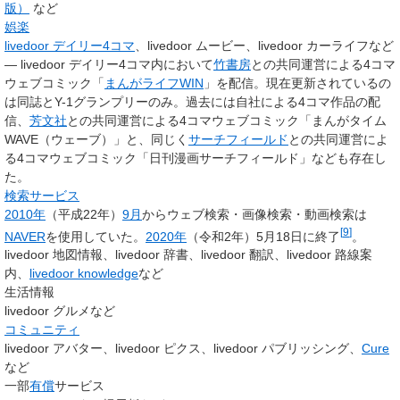
版）
など
娯楽
livedoor デイリー4コマ
、livedoor ムービー、livedoor カーライフなど
—
livedoor デイリー4コマ内において
竹書房
との共同運営による4コマ
ウェブコミック「
まんがライフWIN
」を配信。現在更新されているの
は同誌とY-1グランプリーのみ。過去には自社による4コマ作品の配
信、
芳文社
との共同運営による4コマウェブコミック「まんがタイム
WAVE（ウェーブ）」と、同じく
サーチフィールド
との共同運営によ
る4コマウェブコミック「日刊漫画サーチフィールド」なども存在し
た。
検索サービス
2010年
（平成22年）
9月
からウェブ検索・画像検索・動画検索は
[
9
]
NAVER
を使用していた。
2020年
（令和2年）5月18日に終了
。
livedoor 地図情報、livedoor 辞書、livedoor 翻訳、livedoor 路線案
内、
livedoor knowledge
など
生活情報
livedoor グルメなど
コミュニティ
livedoor アバター、livedoor ピクス、livedoor パブリッシング、
Cure
など
一部
有償
サービス