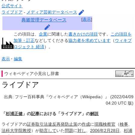
公式サイト
ライブドア
-
メディア芸術データベース
[
表示
]
典拠管理データベース
この項目は、
企業
に関連した
書きかけの項目
です。
この項目を
加筆・訂正
などしてくださる
協力者を求めています
（
ウィキプ
ロジェクト 経済
）。
表示
編集
ウィキペディア小見出し辞書
ライブドア
出典: フリー百科事典『ウィキペディア（Wikipedia）』 (2022/04/09
04:20 UTC 版)
「
杉浦正健
」の
記事
における「ライブドア」の
解説
ライブドアの
証券取引法
違反
再発防止策
の
作成
に
現職
検察官
（
検事
、
法科大学院
教授
）が
助言して
いた
問題
に
対し
、
2006年2月
28日
、
杉浦