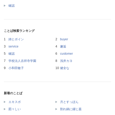
確認
ことば検索ランキング
姉とボイン
buyer
service
邂逅
確認
customer
学校法人吉祥寺学園
浅井カヨ
小和田敏子
健全な
新着のことば
エキスポ
月とすっぽん
図々しい
割れ鍋に綴じ蓋