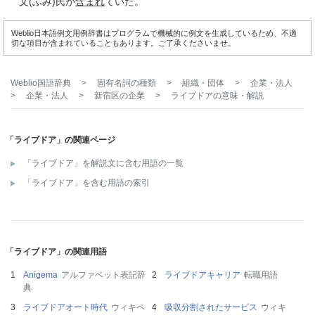
文(ふみ)氏が
含まれ
ていた。
Weblio日本語例文用例辞書はプログラムで機械的に例文を生成しているため、不適
切な項目が含まれていることもあります。ご了承くださいませ。
Weblio国語辞典
>
固有名詞の種類
>
組織・団体
>
企業・法人
>
企業・法人
>
新宿区の企業
>
ライブドア
の意味・解説
「ライブドア」の関連ページ
「ライブドア」を解説文に含む用語の一覧
「ライブドア」を含む用語の索引
「ライブドア」の関連用語
Anigema
アルファベット表記辞
ライブドアキャリア
転職用語
典
ライブドアオート時代
ウィキペ
吸収分割されたサービス
ウィキ