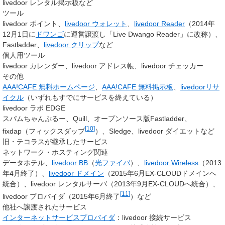
livedoor レンタル掲示板など
ツール
livedoor ポイント、
livedoor ウォレット
、
livedoor Reader
（2014年
12月1日に
ドワンゴ
に運営譲渡し「Live Dwango Reader」に改称）、
Fastladder、
livedoor クリップ
など
個人用ツール
livedoor カレンダー、livedoor アドレス帳、livedoor チェッカー
その他
AAA!CAFE 無料ホームページ
、
AAA!CAFE 無料掲示板
、
livedoorリサ
イクル
（いずれもすでにサービスを終えている）
livedoor ラボ EDGE
スパムちゃんぷるー、Quill、オープンソース版Fastladder、
[
10
]
fixdap（フィックスダップ
）、Sledge、livedoor ダイエットなど
旧・テコラスが継承したサービス
ネットワーク・ホスティング関連
データホテル、
livedoor BB
（
光ファイバ
）、
livedoor Wireless
（2013
年4月終了）、
livedoor ドメイン
（2015年6月EX-CLOUDドメインへ
統合）、livedoor レンタルサーバ（2013年9月EX-CLOUDへ統合）、
[
11
]
livedoor プロバイダ（2015年6月終了
）など
他社へ譲渡されたサービス
インターネットサービスプロバイダ
：livedoor 接続サービス