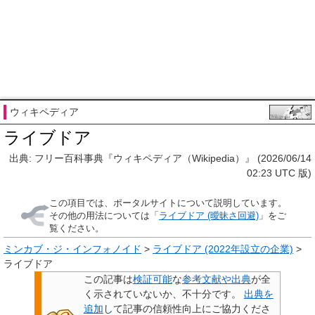
ウィキペディア
ライブドア
出典: フリー百科事典『ウィキペディア（Wikipedia）』 (2026/06/14
02:23 UTC 版)
この項目では、ポータルサイトについて説明しています。
その他の用法については「
ライブドア (曖昧さ回避)
」をご
覧ください。
ミンカブ・ジ・インフォノイド
>
ライブドア (2022年設立の企業)
>
ライブドア
この記事は
検証可能
な
参考文献や出典
が全
く示されていないか、不十分です。
出典を
追加
して記事の信頼性向上にご協力くださ