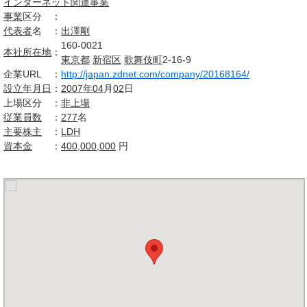
インターネット関連事業
事業
区分
：
代表者
名
：
出澤剛
160-0021
本社所在地
：
東京都
新宿区
歌舞伎町
2-16-9
企業URL
：
http://japan.zdnet.com/company/20168164/
設立
年月日
：
2007年
04
月
02
日
上場区分
：
非上場
従業員数
：
277
名
主要株主
：
LDH
資本金
：
400
,
000
,
000
円