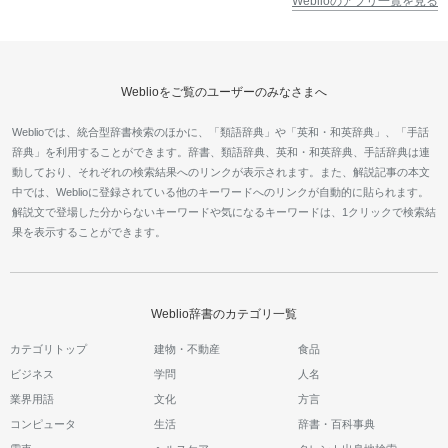
Weblioのアプリ一覧を見る
Weblioをご覧のユーザーのみなさまへ
Weblioでは、統合型辞書検索のほかに、「類語辞典」や「英和・和英辞典」、「手話
辞典」を利用することができます。辞書、類語辞典、英和・和英辞典、手話辞典は連
動しており、それぞれの検索結果へのリンクが表示されます。また、解説記事の本文
中では、Weblioに登録されている他のキーワードへのリンクが自動的に貼られます。
解説文で登場した分からないキーワードや気になるキーワードは、1クリックで検索結
果を表示することができます。
Weblio辞書のカテゴリ一覧
カテゴリトップ
建物・不動産
食品
ビジネス
学問
人名
業界用語
文化
方言
コンピュータ
生活
辞書・百科事典