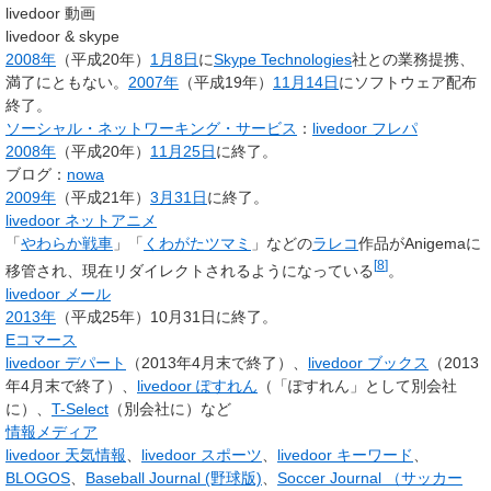
livedoor 動画
livedoor & skype
2008年
（平成20年）
1月8日
に
Skype Technologies
社との業務提携、
満了にともない。
2007年
（平成19年）
11月14日
にソフトウェア配布
終了。
ソーシャル・ネットワーキング・サービス
：
livedoor フレパ
2008年
（平成20年）
11月25日
に終了。
ブログ：
nowa
2009年
（平成21年）
3月31日
に終了。
livedoor ネットアニメ
「
やわらか戦車
」「
くわがたツマミ
」などの
ラレコ
作品がAnigemaに
[
8
]
移管され、現在リダイレクトされるようになっている
。
livedoor メール
2013年
（平成25年）10月31日に終了。
Eコマース
livedoor デパート
（2013年4月末で終了）、
livedoor ブックス
（2013
年4月末で終了）、
livedoor ぽすれん
（「ぽすれん」として別会社
に）、
T-Select
（別会社に）など
情報メディア
livedoor 天気情報
、
livedoor スポーツ
、
livedoor キーワード
、
BLOGOS
、
Baseball Journal (野球版)
、
Soccer Journal （サッカー