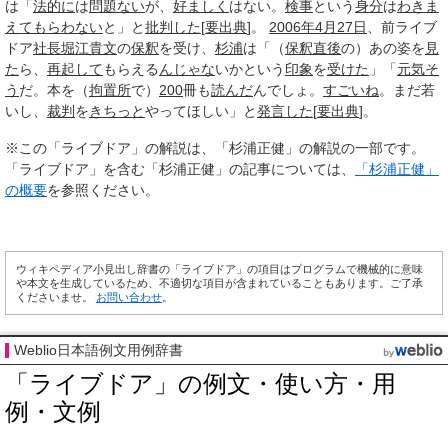
は「
法的に
は
問題ない
が、
好ましく
はない。
検事
という
身分
は
わきま
えて
もらわない
と」と
批判した
[
要出典
]。
2006年4月
27日
、前ライブ
ドア
社長
堀江貴文
の
保釈
を受け、
杉浦
は「（
保釈
直後
の）あの姿を
見
た
ら、
再起して
もらえる
んじゃな
いかという
印象
を
受けた
」「
元気そ
う
だ。本を（
拘置所
で）
200
冊も
読んだ
んでしょ。
すごいね
。まだ若
いし、
裁判
を
きちっと
やってほしい」と
発言した
[
要出典
]。
※この「ライブドア」の解説は、「杉浦正健」の解説の一部です。
「ライブドア」を含む「杉浦正健」の記事については、
「杉浦正健」
の概要
を参照ください。
ウィキペディア小見出し辞書の「ライブドア」の項目はプログラムで機械的に意味
や本文を生成しているため、不適切な項目が含まれていることもあります。ご了承
くださいませ。
お問い合わせ
。
Weblio日本語例文用例辞書
「ライブドア」の例文・使い方・用
例・文例