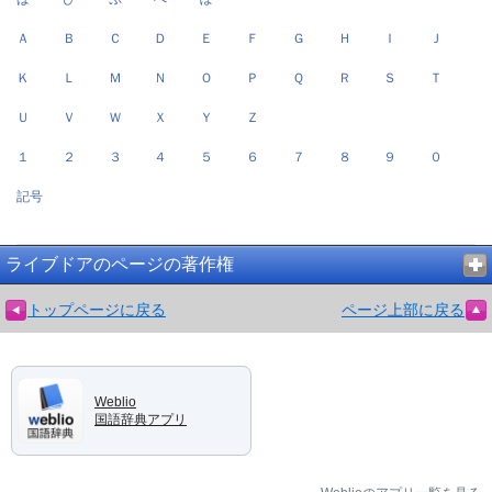
Ａ
Ｂ
Ｃ
Ｄ
Ｅ
Ｆ
Ｇ
Ｈ
Ｉ
Ｊ
Ｋ
Ｌ
Ｍ
Ｎ
Ｏ
Ｐ
Ｑ
Ｒ
Ｓ
Ｔ
Ｕ
Ｖ
Ｗ
Ｘ
Ｙ
Ｚ
１
２
３
４
５
６
７
８
９
０
記号
ライブドアのページの著作権
トップページに戻る
ページ上部に戻る
Weblio
国語辞典アプリ