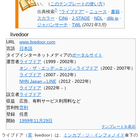
い。
（
このテンプレートの使い方
）
?
出典検索
:
"ライブドア"
–
ニュース
·
書籍
·
スカラー
·
CiNii
·
J-STAGE
·
NDL
·
dlib.jp
·
ジャパンサーチ
·
TWL
(
2021年3月
)
livedoor
URL
www
.livedoor
.com
言語
日本語
タイプ
インターネットメディアの
ポータルサイト
運営者
ライブドア
（1999 - 2002年）
オン・ザ・エッヂ→エッジ→ライブドア
（2002 - 2007年）
ライブドア
（2007 - 2012年）
NHN Japan→LINE
（2012 - 2022年）
ライブドア
（2022年 - ）
設立者
ライブドア
収益
広告、有料サービス利用料など
営利性
営利
登録
任意
開始
1999年
11月29日
テンプレートを表示
ライブドア
（
英
:
livedoor
）は、
ミンカブ・ジ・インフォノイド
傘下の