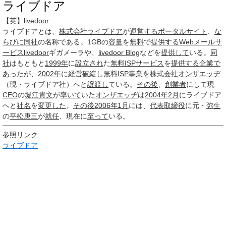
ライブドア
【英】
livedoor
ライブドア
とは、
株式会社ライブドア
が
運営する
ポータルサイト
、
な
らびに
同社
の名称である。1GBの
容量
を
無料
で
提供する
Webメールサ
ービス
livedoor
ギガメーラや、
livedoor Blog
などを
提供して
いる。
同
社
はもともと
1999年
に
設立され
た
無料ISP
サービス
を
提供する
企業
で
あった
が、
2002年
に
経営破綻
し
無料ISP
事業
を
株式会社
オンザエッヂ
（現・ライブドア社）へと
譲渡し
ている。
その後
、
創業者
にして現
CEO
の
堀江貴文
が
率いて
いた
オンザエッヂ
は
2004年2月
にライブドア
へと
社名
を
変更した
。
その後
2006年1月
には、
代表取締役
に元・
弥生
の
平松庚三
が
就任
、現在に
至って
いる。
参照リンク
ライブドア