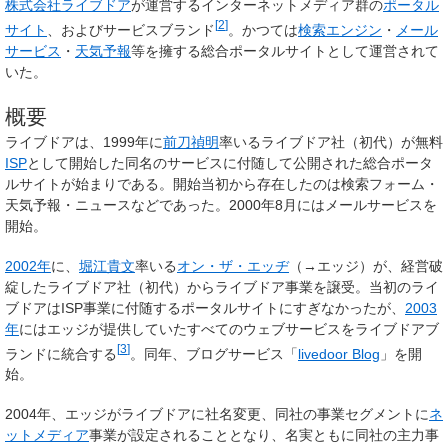
株式会社ライブドア
が運営するインターネットメディア群の
ポータル
[
2
]
サイト
、およびサービスブランド
。かつては
検索エンジン
・
メール
サービス
・
天気予報
等を擁する総合ポータルサイトとして運営されて
いた。
概要
ライブドアは、1999年に
前刀禎明
率いるライブドア社（初代）が無料
ISP
として開始した同名のサービスに付随して公開された総合ポータ
ルサイトが始まりである。開始当初から存在したのは検索フォーム・
天気予報・ニュースなどであった。2000年8月にはメールサービスを
開始。
2002年
に、
堀江貴文
率いる
オン・ザ・エッヂ
（→エッジ）が、経営破
綻したライブドア社（初代）からライブドア事業を譲受。当初のライ
ブドアはISP事業に付随するポータルサイトにすぎなかったが、
2003
年
にはエッジが提供していたすべてのウェブサービスをライブドアブ
[
3
]
ランドに統合する
。同年、ブログサービス「
livedoor Blog
」を開
始。
2004年、エッジがライブドアに社名変更、同社の事業セグメントに
ネ
ットメディア
事業が設定されることとなり、名実ともに同社の主力事