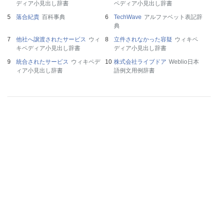
ディア小見出し辞書
ペディア小見出し辞書
落合紀貴
百科事典
TechWave
アルファベット表記辞
典
他社へ譲渡されたサービス
ウィ
立件されなかった容疑
ウィキペ
キペディア小見出し辞書
ディア小見出し辞書
統合されたサービス
ウィキペデ
株式会社ライブドア
Weblio日本
ィア小見出し辞書
語例文用例辞書