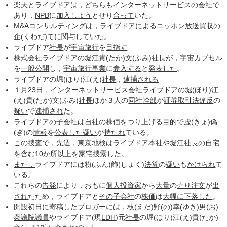
楽天
とライブドアは，
どちらも
インターネットサービス
の
会社
で
あり，
NPB
に
加入しよう
とせり
合って
いた。
M&Aコンサルティング
は，ライブドアによる
ニッポン放送
買収
の
企(くわだ)てに
関与して
いた。
ライブドア
社長
が
宇宙旅行
を
目指す
株式会社ライブドア
の
堀江
貴(たか)文(ふみ)
社長
が，
宇宙カプセル
を
一般公開
し，
宇宙旅行
事業
に
参入する
と
発表した
。
ライブドアの堀(ほり)江(え)
社長
，
逮捕される
１月23日
，
インターネットサービス
会社
ライブドアの堀(ほり)江
(え)貴(たか)文(ふみ)
社長
ほか３人の
同社
幹部
が
証券取引法
違反
の
疑い
で
逮捕され
た。
ライブドア
の子
会社
は
自社
の
株価
を
つり上げる
目的
で虚(きょ)偽
(ぎ)の
情報
を
公表した
疑い
が
持たれ
ている。
この
捜査
で，
先週
，
東京地検
はライブドア
本社
や
堀江
社長
の
自宅
を含む
10
か
所以
上を
家宅捜索
した。
また，
ライブドアには粉(ふん)飾(しょく)
決算
の
疑い
も
かけられ
て
いる。
これらの
告発
により，おもに
個人投資家
から
大量
の
売り注文
が
出
され
たため，ライブドアと
その子
会社
の
株価
は
大幅に
下落した
。
開設
初日
に
寄稿した
ブロガー
には，
枝
(えだ)野(の)幸(ゆき)男(お)
衆議院議員
やライブドア(現
LDH
)元
社長
の堀(ほり)江(え)貴(たか)