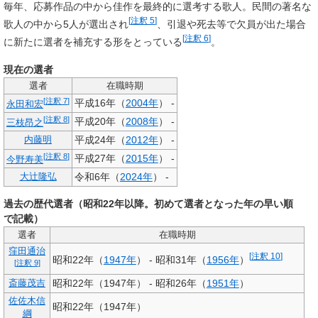
毎年、応募作品の中から佳作を最終的に選考する歌人。民間の著名な
[
注釈 5
]
歌人の中から5人が選出され
、引退や死去等で欠員が出た場合
[
注釈 6
]
に新たに選者を補充する形をとっている
。
現在の選者
選者
在職時期
[
注釈 7
]
平成16年（
2004年
） -
永田和宏
[
注釈 8
]
平成20年（
2008年
） -
三枝昂之
平成24年（
2012年
） -
内藤明
[
注釈 8
]
平成27年（
2015年
） -
今野寿美
令和6年（
2024年
） -
大辻隆弘
過去の歴代選者（昭和22年以降。初めて選者となった年の早い順
で記載）
選者
在職時期
窪田通治
[
注釈 10
]
昭和22年（
1947年
） - 昭和31年（
1956年
）
[
注釈 9
]
昭和22年（1947年） - 昭和26年（
1951年
）
斎藤茂吉
佐佐木信
昭和22年（1947年）
綱