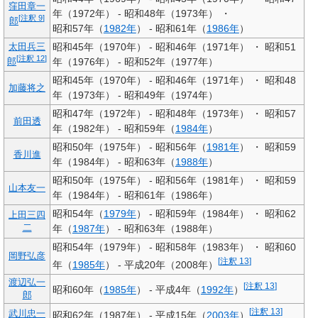
窪田章一
年（1972年） - 昭和48年（1973年） ・
[
注釈 9
]
郎
昭和57年（
1982年
） - 昭和61年（
1986年
）
昭和45年（1970年） - 昭和46年（1971年） ・ 昭和51
太田兵三
[
注釈 12
]
年（1976年） - 昭和52年（1977年）
郎
昭和45年（1970年） - 昭和46年（1971年） ・ 昭和48
加藤将之
年（1973年） - 昭和49年（1974年）
昭和47年（1972年） - 昭和48年（1973年） ・ 昭和57
前田透
年（1982年） - 昭和59年（
1984年
）
昭和50年（1975年） - 昭和56年（
1981年
） ・ 昭和59
香川進
年（1984年） - 昭和63年（
1988年
）
昭和50年（1975年） - 昭和56年（1981年） ・ 昭和59
山本友一
年（1984年） - 昭和61年（1986年）
昭和54年（
1979年
） - 昭和59年（1984年） ・ 昭和62
上田三四
二
年（
1987年
） - 昭和63年（1988年）
昭和54年（1979年） - 昭和58年（1983年） ・ 昭和60
岡野弘彦
[
注釈 13
]
年（
1985年
） - 平成20年（2008年）
渡辺弘一
[
注釈 13
]
昭和60年（
1985年
） - 平成4年（
1992年
）
郎
[
注釈 13
]
武川忠一
昭和62年（1987年） - 平成15年（
2003年
）