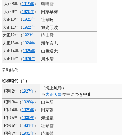
朝晴雪
大正8年（
1919年
）
田家早梅
大正9年（
1920年
）
社頭暁
大正10年（
1921年
）
旭光照波
大正11年（
1922年
）
暁山雲
大正12年（
1923年
）
新年言志
大正13年（
1924年
）
山色連天
大正14年（
1925年
）
河水清
大正15年（
1926年
）
昭和時代
昭和時代（1）
（海上風静）
昭和2年（
1927年
）
※
大正天皇
喪中につき中止
山色新
昭和3年（
1928年
）
田家朝
昭和4年（
1929年
）
海邊巖
昭和5年（
1930年
）
社頭雪
昭和6年（
1931年
）
暁鷄聲
昭和7年（
1932年
）