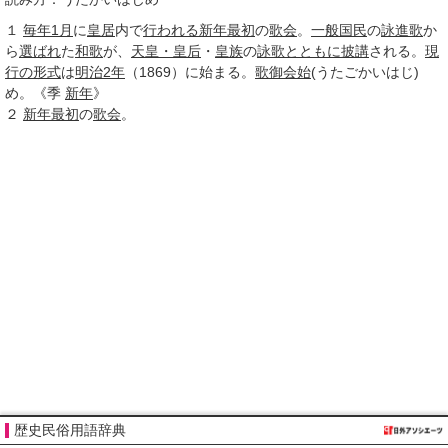
１
毎年
1月
に
皇居
内で
行われる
新年
最初
の
歌会
。
一般
国民
の
詠進歌
か
ら
選ばれ
た
和歌
が、
天皇・皇后
・
皇族
の
詠歌
とともに
披講
される。
現
行の形式
は
明治2年
（1869）に始まる。
歌御会始
(うたごかいはじ)
め。《
季
新年
》
２
新年
最初
の
歌会
。
歴史民俗用語辞典