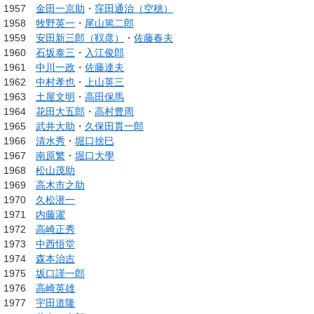
1957
金田一京助
・
窪田通治（空穂）
1958
牧野英一
・
尾山篤二郎
1959
安田新三郎（靫彦）
・
佐藤春夫
1960
石坂泰三
・
入江俊郎
1961
中川一政
・
佐藤達夫
1962
中村孝也
・
上山英三
1963
土屋文明
・
高田保馬
1964
花田大五郎
・
高村豊周
1965
武井大助
・
久保田貫一郎
1966
清水秀
・
堀口捨巳
1967
南原繁
・
堀口大學
1968
松山茂助
1969
高木市之助
1970
久松潜一
1971
内藤濯
1972
高崎正秀
1973
中西悟堂
1974
森本治吉
1975
坂口謹一郎
1976
高崎英雄
1977
宇田道隆