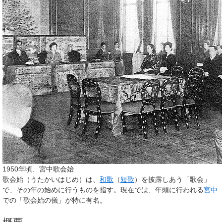
1950年頃、宮中歌会始
歌会始
（うたかいはじめ）は、
和歌
（
短歌
）を披露しあう「歌会」
で、その年の始めに行うものを指す。現在では、年頭に行われる
宮中
での「
歌会始の儀
」が特に有名。