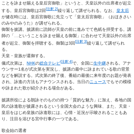
ことを詠ませ賜える皇后宮御歌」というと、天皇以外の出席者が起立
[
注釈 2
]
する。皇后宮御歌は2回
繰り返して講ぜられる。なお、
皇太后
が健在時には、皇后宮御歌に先立って「皇太后宮御歌」（おほきさい
のみやのみうた）が講ぜられる。
御製を披講。披講前に読師が天皇の前に進みでて色紙を拝受する。講
師の「…ということを詠ませ賜える御製」に合わせて天皇以外の出席
[
注釈 3
]
者が起立、御製を拝聴する。御製は3回
繰り返して講ぜられ
る。
天皇・皇族が還御する。
[
注釈 4
]
儀式次第は、
NHK
の
総合テレビ
で、全国に
生中継
される。アナ
ウンサー1名が式次第を実況し、披講の最中に詠まれている歌の背景
などを解説する。式次第の終了後、番組の最後に来年度のお題が発表
され、詠進の方法もアナウンスされる。当日の
ニュース
でもその模様
や詠まれた歌が紹介される場合がある。
披講所役による朗詠そのものの持つ「質的な魅力」に加え、各地の国
民の詠進歌が披露されるという全国大会のような興味、また、天皇・
皇后をはじめ皇族の詠進歌には、心情・近況が示唆されることもあ
り、注目を浴びる宮中行事の一つである。
歌会始の選者