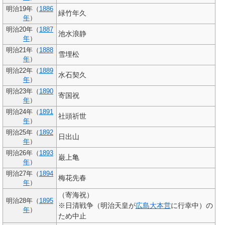
明治19年（
1886
緑竹年久
年
）
明治20年（
1887
池水浪静
年
）
明治21年（
1888
雪埋松
年
）
明治22年（
1889
水石契久
年
）
明治23年（
1890
寄国祝
年
）
明治24年（
1891
社頭祈世
年
）
明治25年（
1892
日出山
年
）
明治26年（
1893
巌上亀
年
）
明治27年（
1894
梅花先春
年
）
（寄海祝）
明治28年（
1895
※日清戦争（明治天皇が
広島大本営
に行幸中）の
年
）
ため中止