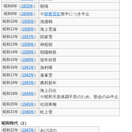
朝海
昭和8年（
1933年
）
※
朝香宮妃
喪中につき中止
昭和9年（
1934年
）
池邊鶴
昭和10年（
1935年
）
海上雲遠
昭和11年（
1936年
）
田家雪
昭和12年（
1937年
）
神苑朝
昭和13年（
1938年
）
朝陽映島
昭和14年（
1939年
）
迎年祈世
昭和15年（
1940年
）
漁村曙
昭和16年（
1941年
）
連峯雲
昭和17年（
1942年
）
農村新年
昭和18年（
1943年
）
海上日出
昭和19年（
1944年
）
※昭和天皇体調不良のため、歌会のみ中止
社頭寒梅
昭和20年（
1945年
）
松上雪
昭和21年（
1946年
）
昭和時代（2）
あけぼの
昭和22年（
1947年
）