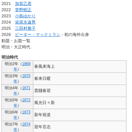
2021
加賀乙彦
2022
菅野昭正
2023
小島ゆかり
2024
栄原永遠男
2025
三田村雅子
2026
ピーター・マックミラン
- 初の海外出身
勅題・お題一覧
明治・大正時代
明治時代
明治2年（
1869
春風来海上
年
）
明治3年（
1870
春来日暖
年
）
明治4年（
1871
貴賤春迎
年
）
明治5年（
1872
風光日々新
年
）
明治6年（
1873
新年祝道
年
）
明治7年（
1874
迎年言志
年
）