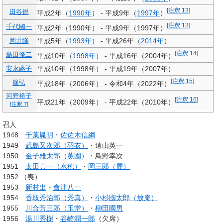
[
注釈 13
]
田谷鋭
平成2年（
1990年
） - 平成9年（
1997年
）
[
注釈 13
]
千代國一
平成2年（1990年） - 平成9年（1997年）
平成5年（
1993年
） - 平成26年（
2014年
）
岡井隆
[
注釈 14
]
島田修二
平成10年（
1998年
） - 平成16年（2004年）
平成10年（1998年） - 平成19年（2007年）
安永蕗子
[
注釈 15
]
篠弘
平成18年（2006年） - 令和4年（2022年）
河野裕子
[
注釈 16
]
平成21年（2009年） - 平成22年（2010年）
[
注釈 7
]
召人
1948
千葉胤明
・
佐佐木信綱
1949
武島又次郎（羽衣）
・遠山英一
1950
金子雄太郎（薫園）
・鳥野幸次
1951
太田貞一（水穂）
・
岡三郎（麓）
1952 （喪）
1953
新村出
・
會津八一
1954
香取秀治郎（秀真）
・
小杉國太郎（放庵）
1955
川合芳三郎（玉堂）
・
柳田國男
1956
湯川秀樹
・
谷崎潤一郎
（欠席）