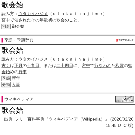
歌会始
読み方：
ウタカイハジメ
（ｕｔａｋａｉｈａｊｉｍｅ）
宮中
で
催され
たその年
最初
の
歌会
のこと。
御会始
別名
季語・季題辞典
歌会始
読み方：
ウタカイハジメ
（ｕｔａｋａｉｈａｊｉｍｅ）
古く
は
正月
の
十九日
、または
二十四日
に、
宮中
で
行なわれ
た
和歌
の
御
会始
めの
行事
新年
季節
人事
分類
ウィキペディア
歌会始
出典: フリー百科事典『ウィキペディア（Wikipedia）』 (2026/02/26
15:45 UTC 版)