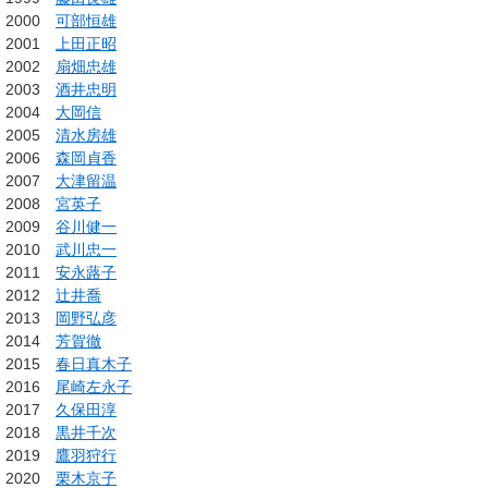
2000
可部恒雄
2001
上田正昭
2002
扇畑忠雄
2003
酒井忠明
2004
大岡信
2005
清水房雄
2006
森岡貞香
2007
大津留温
2008
宮英子
2009
谷川健一
2010
武川忠一
2011
安永蕗子
2012
辻井喬
2013
岡野弘彦
2014
芳賀徹
2015
春日真木子
2016
尾崎左永子
2017
久保田淳
2018
黒井千次
2019
鷹羽狩行
2020
栗木京子