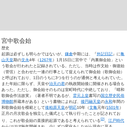
宮中歌会始
歴史
起源は必ずしも明らかではないが、
鎌倉
中期には、『
外記日記
』に
亀
山天皇
期の
文永
4年（
1267年
）1月15日に宮中で「内裏御会始」とい
う歌会が行われたと記録されている。ただし、当時は作文始・御遊始
（管弦）と合わせた一連の行事として捉えられて
御会始
（
歌御会始
）
と呼ばれており、1日のうちに3つを行うのが通例と考えられていた。
また年始に限らず、天皇や
治天の君
の執政開始後に開催される場合も
あった。ただし、御会始そのものは室町時代に中絶しており、『晴和
歌御会作法故実』（著者不明であるが、
霊元上皇
書写の
国立歴史民俗
博物館
所蔵本がある）という書物によれば、
後円融天皇
の
永和
年間の
和歌御会始を模範として
後柏原天皇
が
明応
10年（
文亀
元年/
1501年
）
正月の月次歌会を独立した儀式として執り行ったことが記されてお
[
2
]
り、これが歌会始の直接的起源であると考えられている
。
江戸時代
からはほぼ毎年開催され、少しずつ変化をしながら現在に至る。