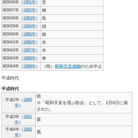
音
昭和56年（
1981年
）
橋
昭和57年（
1982年
）
島
昭和58年（
1983年
）
緑
昭和59年（
1984年
）
旅
昭和60年（
1985年
）
水
昭和61年（
1986年
）
木
昭和62年（
1987年
）
車
昭和63年（
1988年
）
（晴）
昭和天皇崩御
のため中止
昭和64年（
1989年
）
平成時代
平成時代
晴
平成2年（
1990
※「昭和天皇を偲ぶ歌会」として、2月6日に催
年
）
された。
平成3年（
1991
森
年
）
平成4年（
1992
風
年
）