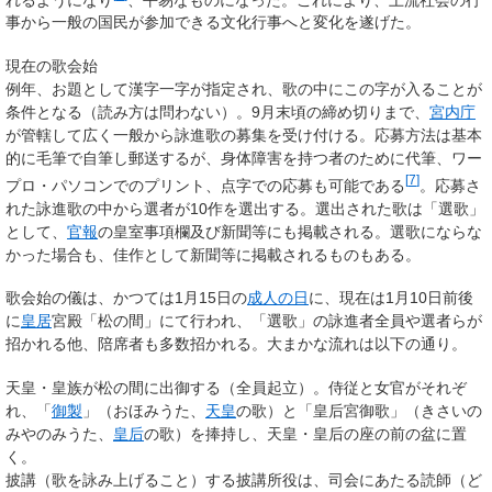
事から一般の国民が参加できる文化行事へと変化を遂げた。
現在の歌会始
例年、お題として漢字一字が指定され、歌の中にこの字が入ることが
条件となる（読み方は問わない）。9月末頃の締め切りまで、
宮内庁
が管轄して広く一般から詠進歌の募集を受け付ける。応募方法は基本
的に毛筆で自筆し郵送するが、身体障害を持つ者のために代筆、ワー
[
7
]
プロ・パソコンでのプリント、点字での応募も可能である
。応募さ
れた詠進歌の中から選者が10作を選出する。選出された歌は「選歌」
として、
官報
の皇室事項欄及び新聞等にも掲載される。選歌にならな
かった場合も、佳作として新聞等に掲載されるものもある。
歌会始の儀は、かつては1月15日の
成人の日
に、現在は1月10日前後
に
皇居
宮殿「松の間」にて行われ、「選歌」の詠進者全員や選者らが
招かれる他、陪席者も多数招かれる。大まかな流れは以下の通り。
天皇・皇族が松の間に出御する（全員起立）。侍従と女官がそれぞ
れ、「
御製
」（おほみうた、
天皇
の歌）と「皇后宮御歌」（きさいの
みやのみうた、
皇后
の歌）を捧持し、天皇・皇后の座の前の盆に置
く。
披講（歌を詠み上げること）する披講所役は、司会にあたる読師（ど