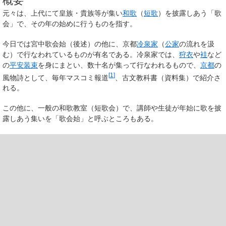
概要
元々は、上代にて皇族・貴族等が集い
和歌
（
短歌
）を披露しあう「歌
会」で、その年の始めに行うものを指す。
今日では宮中歌会始（後述）の他に、京都
冷泉家
（
公家
の流れを汲
む）で行なわれているものが有名である。冷泉家では、
狩衣
や
袿
など
の
平安装束
を身にまとい、数十名が集って行なわれるもので、
京都
の
[
1
]
風物詩として、毎年マスコミ報道
、古文教科書（資料集）で紹介さ
れる。
この他に、一般の和歌教室（短歌会）で、講師や生徒が年始に歌を披
露しあう集いを「歌会始」と呼ぶところもある。