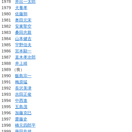
1978
井出一太郎
1979
犬養孝
1980
佐藤朔
1981
奥田元宋
1982
安東聖空
1983
桑田忠親
1984
山本健吉
1985
宇野信夫
1986
宮本顯一
1987
直木孝次郎
1988
井上靖
1989 （喪）
1990
飯島宗一
1991
梅原猛
1992
長沢美津
1993
吉田正俊
1994
中西進
1995
五島茂
1996
加藤克巳
1997
齋藤史
1998
橋元四郎平
1999
藤田良雄