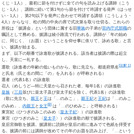
くじ・1人）、最初に節を付けずに全ての句を読み上げる講師（こう
じ・1人）、講師に続いて第1句から節を付けて吟誦する発声（はっせ
い・1人）、第2句以下を発声に合わせて吟誦する講頌（こうしょう・
4人）からなり、松の間の中央の席で式次第を取り仕切る。これらの
所役は「披講会」という団体に属する旧
華族
の子弟が
宮内庁式部職
の
嘱託として務める。披講は綾小路流で行われる。講師が「年の始め
に、同じく、（お題）ということを仰せ事に依りて、詠める歌」と言
い、披講が始まる。
まず、以下の順番で詠進歌が披講される。該当者は披講の際は起立
し、天皇に一礼する。
[
注釈 1
]
選歌（詠進者の年齢の低いものから。歌に先立ち、都道府県名
と氏名（氏と名の間に「の」を入れる）が呼称される）
選者（代表1名）の詠進歌
召人（めしうど―特に天皇から召された者、毎年1名）の詠進歌
皇族
（
三后
並びに皇太子及び皇太子妃を除く。代表1名）の詠進歌
（歌に先立ち、
親王
と
王
は「…のみこ」、
親王妃
と
王妃
は「…のみこ
[
8
]
のみめ」、
内親王
と
女王
は「…のひめみこ」と呼称される）
東宮妃（ひつぎのみこのみめ〈
皇太子妃
〉）の詠進歌
東宮（ひつぎのみこ〈
皇太子
〉）の詠進歌の順で披講される。
皇后宮御歌を披講。披講前に読師が皇后の前に進みでて色紙を拝受す
る。披講の前には講師が改めてその年のお題を読み上げ、「…という