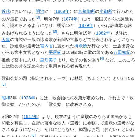
近代
においては、
明治
2年（
1869年
）に
京都御所
の
小御所
で行われた
[
3
]
のが最初であった
。明治7年（
1874年
）には一般国民からの詠進も
広く認められるようになり、明治12年（
1879年
）からは詠進歌も詠
[
3
]
みあげられるようになった
。さらに明治15年（
1882年
）以降は、
天皇
の御製や一般の詠進歌が新聞や官報などで発表されるようになっ
た。詠進歌の選考は
宮内省
に置かれた
御歌所
が行なった。士族出身な
がらも宮中女官となった
平尾鉐
は18歳の時に歌の師である
八田知紀
の
[
4
]
推薦で宮中に入り、
皇后美子
より、歌子の名を賜う
など、このころ
には歌の才を認められて重用される者も現れた。
歌御会始の題（指定されるテーマ）は
勅題
（ちょくだい）といわれる
[
5
]
。
昭和
3年（
1928年
）には、歌会始の式次第が定められ、それまで「歌
御会始」だったのが、「歌会始」に改称される。
昭和22年（
1947年
）より、現在のように皇族のみならず国民からも
和歌を募集し、在野の著名な歌人（選者）に委嘱して選歌の選考がな
されるようになった。それにともない、勅題は
お題
（おだい）といわ
[
6
]
れるようになり
、平易なものになった。これにより、上流社会の行