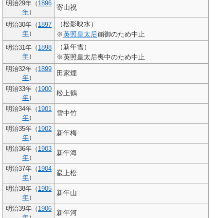
明治29年（
1896
寄山祝
年
）
（松影映水）
明治30年（
1897
年
）
※
英照皇太后
崩御のため中止
（新年雪）
明治31年（
1898
年
）
※英照皇太后喪中のため中止
明治32年（
1899
田家煙
年
）
明治33年（
1900
松上鶴
年
）
明治34年（
1901
雪中竹
年
）
明治35年（
1902
新年梅
年
）
明治36年（
1903
新年海
年
）
明治37年（
1904
巌上松
年
）
明治38年（
1905
新年山
年
）
明治39年（
1906
新年河
年
）