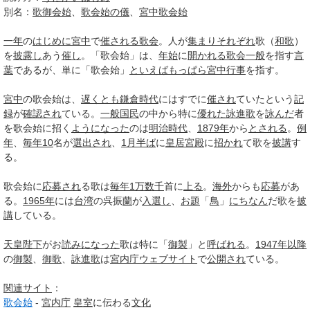
別名：
歌御会始
、
歌会始の儀
、
宮中歌会始
一年
の
はじめに
宮中
で
催される
歌会
。人が
集まり
それぞれ
歌（
和歌
）
を
披露し
あう
催し
。「歌会始」は、
年始
に
開かれる
歌会
一般
を指す
言
葉
であるが、単に「歌会始」
といえば
もっぱら
宮中行事
を指す。
宮中
の歌会始は、
遅くとも
鎌倉時代
にはすでに
催され
ていたという
記
録
が
確認され
ている。
一般
国民
の中から特に
優れた
詠進歌
を
詠んだ
者
を歌会始に招く
ようになった
のは
明治時代
、
1879年
から
とされる
。
例
年
、
毎年
10
名が
選出され
、
1月
半ば
に
皇居
宮殿
に
招かれ
て歌を
披講
す
る。
歌会始に
応募され
る歌は
毎年
1万
数千
首に
上る
。
海外
からも
応募
があ
る。
1965年
には
台湾
の呉振
蘭
が
入選し
、
お題
「
鳥
」
にちなん
だ歌を
披
講
している。
天皇陛下
がお
読み
になった
歌は特に「
御製
」と
呼ばれる
。
1947年
以降
の
御製
、
御歌
、
詠進歌
は
宮内庁
ウェブサイト
で
公開され
ている。
関連
サイト
：
歌会始
-
宮内庁
皇室
に伝わる
文化