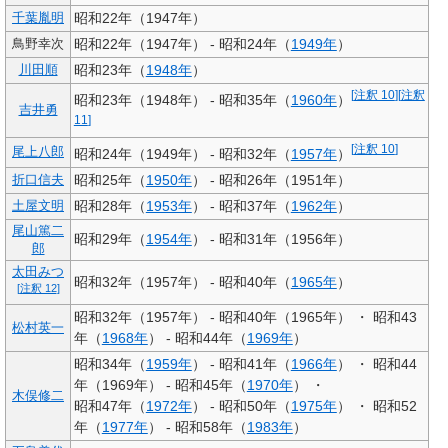
昭和22年（1947年）
千葉胤明
昭和22年（1947年） - 昭和24年（
1949年
）
鳥野幸次
昭和23年（
1948年
）
川田順
[
注釈 10
]
[
注釈
昭和23年（1948年） - 昭和35年（
1960年
）
吉井勇
11
]
[
注釈 10
]
尾上八郎
昭和24年（1949年） - 昭和32年（
1957年
）
昭和25年（
1950年
） - 昭和26年（1951年）
折口信夫
昭和28年（
1953年
） - 昭和37年（
1962年
）
土屋文明
尾山篤二
昭和29年（
1954年
） - 昭和31年（1956年）
郎
太田みつ
昭和32年（1957年） - 昭和40年（
1965年
）
[
注釈 12
]
昭和32年（1957年） - 昭和40年（1965年） ・ 昭和43
松村英一
年（
1968年
） - 昭和44年（
1969年
）
昭和34年（
1959年
） - 昭和41年（
1966年
） ・ 昭和44
年（1969年） - 昭和45年（
1970年
） ・
木俣修二
昭和47年（
1972年
） - 昭和50年（
1975年
） ・ 昭和52
年（
1977年
） - 昭和58年（
1983年
）