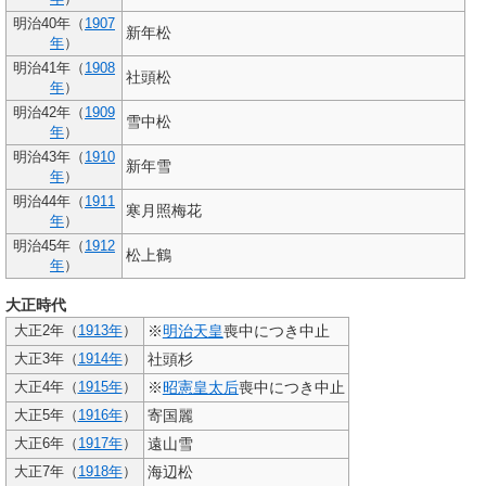
明治40年（
1907
新年松
年
）
明治41年（
1908
社頭松
年
）
明治42年（
1909
雪中松
年
）
明治43年（
1910
新年雪
年
）
明治44年（
1911
寒月照梅花
年
）
明治45年（
1912
松上鶴
年
）
大正時代
※
明治天皇
喪中につき中止
大正2年（
1913年
）
社頭杉
大正3年（
1914年
）
※
昭憲皇太后
喪中につき中止
大正4年（
1915年
）
寄国麗
大正5年（
1916年
）
遠山雪
大正6年（
1917年
）
海辺松
大正7年（
1918年
）