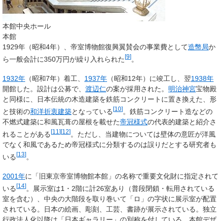
本館中央ホール
本館
1929年（昭和4年）、
帝室博物館復興翼賛会
の事業費として
造幣局
か
[
9
]
ら一般会計に350万円が繰り入れられた
。
1932年
（昭和7年）着工、
1937年
（昭和12年）に竣工し、翌
1938年
開館した。設計は公募で、
渡辺仁
の案が採用された。
明治神宮
宝物殿
と同様に、日本伝統の木造建築を鉄筋コンクリートに置き換えた、形
[
10
]
と技術の
和洋折衷建築
となっている
。鉄筋コンクリート造などの
不燃式建築に和風瓦葺の屋根を載せた
帝冠様式
の代表的建築と紹介さ
[
11
]
[
12
]
れることがある
。ただし、当建物については壁体の意匠が洋風
でなく和風であるため帝冠様式に分類するのは誤りだとする研究者も
[
13
]
いる
。
2001年
に「
旧東京帝室博物館本館
」の名称で重要文化財に指定されて
[
14
]
いる
。展示室は1・2階に計26室あり（普段閉鎖・転用されている
室を含む）、中央の大階段を取り巻いて「ロ」の字状に展示室が配置
されている。日本の絵画、彫刻、工芸、書跡が展示されている。独立
行政法人化以降は「日本ギャラリー」の別称を付している。本館デザ