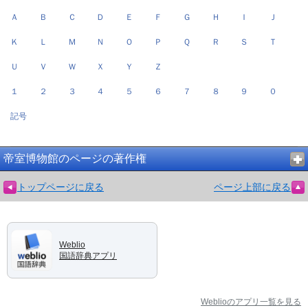
Ａ
Ｂ
Ｃ
Ｄ
Ｅ
Ｆ
Ｇ
Ｈ
Ｉ
Ｊ
Ｋ
Ｌ
Ｍ
Ｎ
Ｏ
Ｐ
Ｑ
Ｒ
Ｓ
Ｔ
Ｕ
Ｖ
Ｗ
Ｘ
Ｙ
Ｚ
１
２
３
４
５
６
７
８
９
０
記号
帝室博物館のページの著作権
トップページに戻る
ページ上部に戻る
Weblio
国語辞典アプリ
Weblioのアプリ一覧を見る