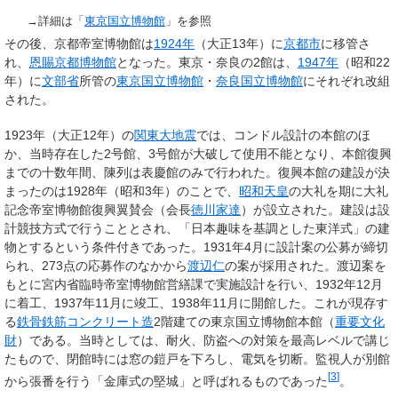
→詳細は「
東京国立博物館
」を参照
その後、京都帝室博物館は
1924年
（大正13年）に
京都市
に移管さ
れ、
恩賜京都博物館
となった。東京・奈良の2館は、
1947年
（昭和22
年）に
文部省
所管の
東京国立博物館
・
奈良国立博物館
にそれぞれ改組
された。
1923年（大正12年）の
関東大地震
では、コンドル設計の本館のほ
か、当時存在した2号館、3号館が大破して使用不能となり、本館復興
までの十数年間、陳列は表慶館のみで行われた。復興本館の建設が決
まったのは1928年（昭和3年）のことで、
昭和天皇
の大礼を期に大礼
記念帝室博物館復興翼賛会（会長
徳川家達
）が設立された。建設は設
計競技方式で行うこととされ、「日本趣味を基調とした東洋式」の建
物とするという条件付きであった。1931年4月に設計案の公募が締切
られ、273点の応募作のなかから
渡辺仁
の案が採用された。渡辺案を
もとに宮内省臨時帝室博物館営繕課で実施設計を行い、1932年12月
に着工、1937年11月に竣工、1938年11月に開館した。これが現存す
る
鉄骨鉄筋コンクリート造
2階建ての
東京国立博物館本館
（
重要文化
財
）である。当時としては、耐火、防盗への対策を最高レベルで講じ
たもので、閉館時には窓の鎧戸を下ろし、電気を切断。監視人が別館
[
3
]
から張番を行う「金庫式の堅城」と呼ばれるものであった
。