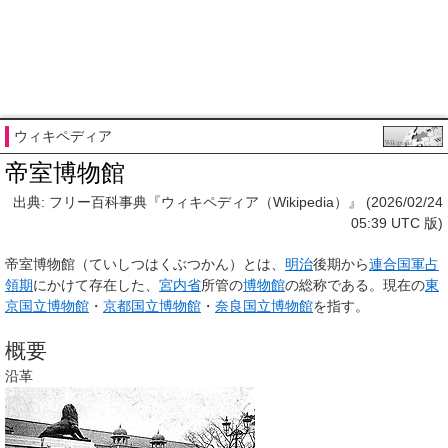
ウィキペディア
帝室博物館
出典: フリー百科事典『ウィキペディア（Wikipedia）』 (2026/02/24
05:39 UTC 版)
帝室博物館
（ていしつはくぶつかん）とは、
明治
後期から
連合国軍占
領期
にかけて存在した、
宮内省
所管の
博物館
の総称である。現在の
東
京国立博物館
・
京都国立博物館
・
奈良国立博物館
を指す。
概要
沿革