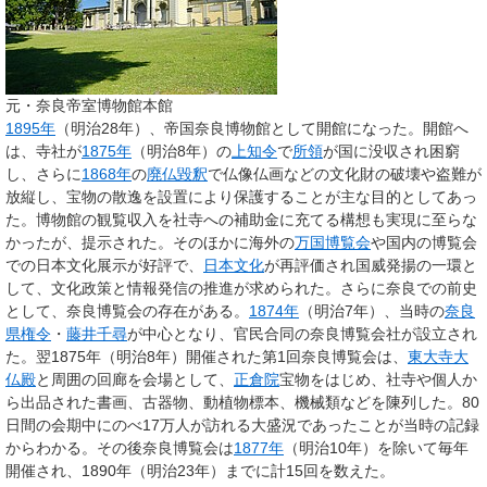
元・奈良帝室博物館本館
1895年
（明治28年）、帝国奈良博物館として開館になった。開館へ
は、寺社が
1875年
（明治8年）の
上知令
で
所領
が国に没収され困窮
し、さらに
1868年
の
廃仏毀釈
で仏像仏画などの文化財の破壊や盗難が
放縦し、宝物の散逸を設置により保護することが主な目的としてあっ
た。博物館の観覧収入を社寺への補助金に充てる構想も実現に至らな
かったが、提示された。そのほかに海外の
万国博覧会
や国内の博覧会
での日本文化展示が好評で、
日本文化
が再評価され国威発揚の一環と
して、文化政策と情報発信の推進が求められた。さらに奈良での前史
として、奈良博覧会の存在がある。
1874年
（明治7年）、当時の
奈良
県
権令
・
藤井千尋
が中心となり、官民合同の奈良博覧会社が設立され
た。翌1875年（明治8年）開催された第1回奈良博覧会は、
東大寺大
仏殿
と周囲の回廊を会場として、
正倉院
宝物をはじめ、社寺や個人か
ら出品された書画、古器物、動植物標本、機械類などを陳列した。80
日間の会期中にのべ17万人が訪れる大盛況であったことが当時の記録
からわかる。その後奈良博覧会は
1877年
（明治10年）を除いて毎年
開催され、1890年（明治23年）までに計15回を数えた。