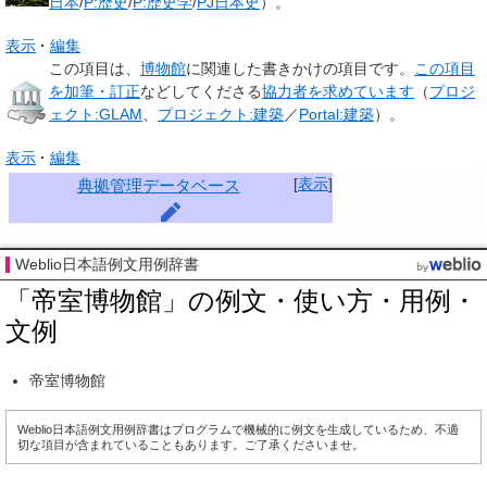
日本
/
P:歴史
/
P:歴史学
/
PJ日本史
）。
表示
編集
この項目は、
博物館
に関連した
書きかけの項目
です。
この項目
を加筆・訂正
などしてくださる
協力者を求めています
（
プロジ
ェクト:GLAM
、
プロジェクト:建築
／
Portal:建築
）。
表示
編集
[
表示
]
典拠管理データベース
Weblio日本語例文用例辞書
「帝室博物館」の例文・使い方・用例・
文例
帝室博物館
Weblio日本語例文用例辞書はプログラムで機械的に例文を生成しているため、不適
切な項目が含まれていることもあります。ご了承くださいませ。