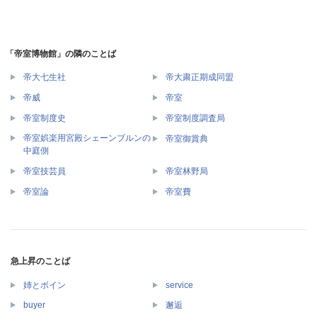
「帝室博物館」の隣のことば
帝大七生社
帝大粛正期成同盟
帝威
帝室
帝室制度史
帝室制度調査局
帝室娯楽用宮殿シェーンブルンの
帝室御賞典
中庭側
帝室技芸員
帝室林野局
帝室論
帝室費
急上昇のことば
姉とボイン
service
buyer
邂逅