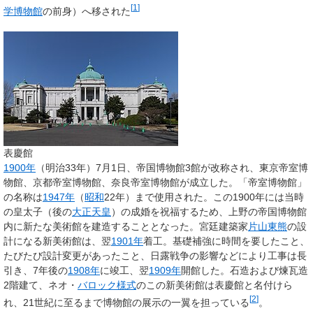
[
1
]
学博物館
の前身）へ移された
表慶館
1900年
（明治33年）7月1日、帝国博物館3館が改称され、
東京帝室博
物館
、
京都帝室博物館
、
奈良帝室博物館
が成立した。「帝室博物館」
の名称は
1947年
（
昭和
22年）まで使用された。この1900年には当時
の皇太子（後の
大正天皇
）の成婚を祝福するため、上野の帝国博物館
内に新たな美術館を建造することとなった。宮廷建築家
片山東熊
の設
計になる新美術館は、翌
1901年
着工。基礎補強に時間を要したこと、
たびたび設計変更があったこと、日露戦争の影響などにより工事は長
引き、7年後の
1908年
に竣工、翌
1909年
開館した。石造および煉瓦造
2階建て、ネオ・
バロック様式
のこの新美術館は
表慶館
と名付けら
[
2
]
れ、21世紀に至るまで博物館の展示の一翼を担っている
。