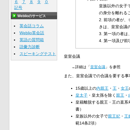
６
７
８
９
０
皇族以外の女子
記号
の身分を離れる
Weblioのサービス
2. 前項の者
英会話コラム
きは、皇室会議
Weblio英会話
3. 第一項の者は
英語の質問箱
4. 第一項及び
語彙力診断
スピーキングテスト
皇室会議
→詳細は「
皇室会議
」を参照
また、皇室会議での合議を要する事
15歳以上の
内親王
・
王
・
女王
皇太子
・皇太孫を除く
親王
・
皇籍離脱する親王・王の直系
書）
皇族以外の女子で
親王妃
・
王
範14条2項）