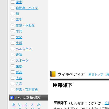
電車
＋
自動車・バイク
＋
船
＋
工学
＋
建築・不動産
＋
学問
＋
文化
＋
生活
＋
ヘルスケア
＋
趣味
＋
スポーツ
＋
生物
＋
食品
＋
ウィキペディア
索引トップ
人名
＋
方言
＋
臣籍降下
辞書・百科事典
＋
すべての辞書の索引
臣籍降下
（しんせきこうか）は、
皇
あ
い
う
え
お
うか）とも言い、そのような（広義