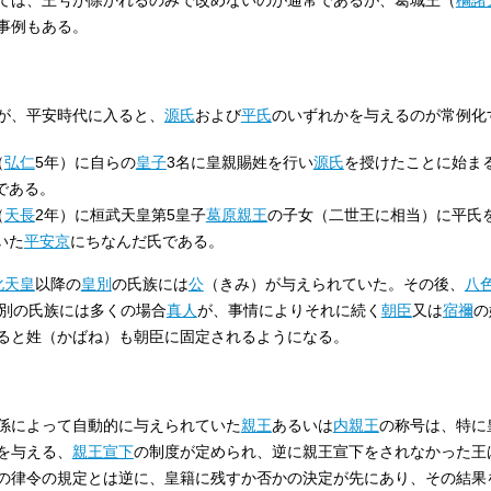
事例もある。
が、平安時代に入ると、
源氏
および
平氏
のいずれかを与えるのが常例化
（
弘仁
5年）に自らの
皇子
3名に皇親賜姓を行い
源氏
を授けたことに始ま
である。
（
天長
2年）に桓武天皇第5皇子
葛原親王
の子女（二世王に相当）に平氏
いた
平安京
にちなんだ氏である。
化天皇
以降の
皇別
の氏族には
公
（きみ）が与えられていた。その後、
八
別の氏族には多くの場合
真人
が、事情によりそれに続く
朝臣
又は
宿禰
の
ると姓（かばね）も朝臣に固定されるようになる。
係によって自動的に与えられていた
親王
あるいは
内親王
の称号は、特に
を与える、
親王宣下
の制度が定められ、逆に親王宣下をされなかった王
の律令の規定とは逆に、皇籍に残すか否かの決定が先にあり、その結果