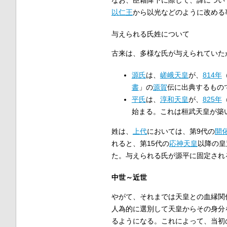
以仁王
から以光などのように改める
与えられる氏姓について
古来は、多様な氏が与えられていた
源氏
は、
嵯峨天皇
が、
814年
書
」の
源賀
伝に出典するもの
平氏
は、
淳和天皇
が、
825年
始まる。これは桓武天皇が築
姓は、
上代
においては、第9代の
開
れると、第15代の
応神天皇
以降の皇
た。与えられる氏が源平に固定され
中世～近世
やがて、それまでは天皇との血縁関
人為的に選別して天皇からその身分
るようになる。これによって、当初