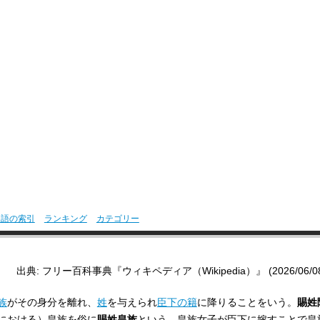
用語の索引
ランキング
カテゴリー
出典: フリー百科事典『ウィキペディア（Wikipedia）』 (2026/06/08 2
族
がその身分を離れ、
姓
を与えられ
臣下の籍
に降りることをいう。
賜姓
における）皇族を俗に
賜姓皇族
という。皇族女子が臣下に嫁すことで皇