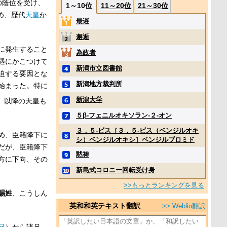
の蔭位を受け、
1～10位
11～20位
21～30位
め、歴代
天皇
か
最遅
邂逅
に発生すること
為政者
遇にかこつけて
新潟市立図書館
迫する要因とな
新潟地方裁判所
始まった。特に
新潟大学
、以降の天皇も
５β‐フェニルオキソラン‐２‐オン
３，５‐ビス［３，５‐ビス（ベンジルオキ
め、臣籍降下に
シ）ベンジルオキシ］ベンジルブロミド
だが、臣籍降下
黙祷
方に下向、その
新島式コロニー回転受け身
>>もっとランキングを見る
賜姓
、こうしん
英和和英テキスト翻訳
>> Weblio翻訳
兄
）から諸兄、