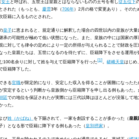
は
女王
と呼ばれ、五世王は皇親とはならないものの王号を有し
従五位下
とされた（もっとも、
慶雲
3年（
706年
）2月の格で変更あり）。そのた
次臣籍に入るものとされた。
の
皇子
に恵まれると、規定通りに解釈した場合の四世以内の皇族が大量
継承の可能性が極めて低い状態になった。また、皇族の中には国家の厚
親に対しても律令の定めにより一定の所得が与えられることで財政を圧
なった皇親たちは、五世になるのを待たずに、臣籍降下をさせる運用が
[
1
]
む100名余りに対して姓を与えて臣籍降下を行った
。
嵯峨天皇
はじめ
で臣籍降下した。
できる
官職
が限定的になり、安定した収入を得ることが困難になったた
が安定するという判断から皇族側から臣籍降下を申し出る例もあった。
朝廷
での地位を保証されたが実際には三代以降はほとんどが没落して地
かった。
よび
姓（かばね）
を下賜されて、一家を創設することが多かった（
皇親
子）となる形で臣籍に降下する例もあった（
皇別摂家
）。
ては、王号が除かれるのみで改めないのが通常であるが、葛城王（
橘諸