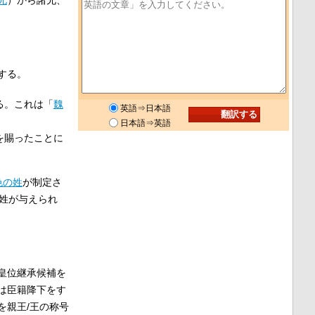
する。
る。これは「
魏
英語⇒日本語
日本語⇒英語
を賜ったことに
色の姓
が制定さ
姓が与えられ
皇位継承候補を
は臣籍降下をす
を親王/王の称号