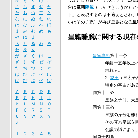
か
き
く
け
こ
さ
し
す
せ
そ
合は
臣籍
降嫁
（しんせきこうか）と
た
ち
つ
て
と
下」と表現するのは不適切とされ、
な
に
ぬ
ね
の
いはその子孫）が再び皇族となる
皇
は
ひ
ふ
へ
ほ
ま
み
む
め
も
皇籍離脱に関する現在
や
ゆ
よ
ら
り
る
れ
ろ
わ
を
ん
皇室典範
第十一条
が
ぎ
ぐ
げ
ご
ざ
じ
ず
ぜ
ぞ
年齢十五年以上
だ
ぢ
づ
で
ど
離れる。
ば
び
ぶ
べ
ぼ
2.
親王
（皇太子
ぱ
ぴ
ぷ
ぺ
ぽ
特別の事由があ
Ａ
Ｂ
Ｃ
Ｄ
Ｅ
同第十二条
Ｆ
Ｇ
Ｈ
Ｉ
Ｊ
皇族女子は、天
Ｋ
Ｌ
Ｍ
Ｎ
Ｏ
同第十三条
Ｐ
Ｑ
Ｒ
Ｓ
Ｔ
皇族の身分を離
Ｕ
Ｖ
Ｗ
Ｘ
Ｙ
その直系卑属を
Ｚ
会議の議により
１
２
３
４
５
同第十四条