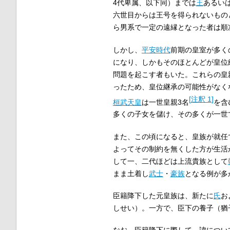
4代卑属、以下同）までは
王
あるい
六世目からは王号を得られないもの
ら男系で一定の遠縁となった者は順
しかし、
平安時代
前期の皇室が多く
になり、しかもそのほとんどが皇位
問題を起こす者もいた。これらの皇
ったため、皇位継承の可能性がなく
[
注釈 1
]
桓武天皇
は一世皇親3名
を含
多くの子女を儲け、その多くが一世
また、この頃になると、皇族が就任
よってその制約を無くした方が生活
して一、二代ほどは上流貴族として
まま土着し
武士
・
豪族
となる例が多
臣籍降下した元皇族は、新たに
氏
お
しせい）。一方で、臣下の養子（猶
なお、臣籍降下に際して、諱につい