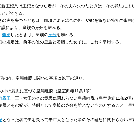
で親王妃又は王妃となつた者が、その夫を失つたときは、その意思によ
ことができる。
が、その夫を失つたときは、同項による場合の外、やむを得ない特別の事由
の議により、皇族の身分を離れる。
、
離婚
したときは、皇族の
身分
を離れる。
前項の規定は、前条の他の皇族と婚姻した女子に、これを準用する。
項の内、皇籍離脱に関わる事項は以下の通り。
のその意思に基づく皇籍離脱（皇室典範11条1項）
内親王
・王・女王のその意思に関わらない皇籍離脱（皇室典範11条2項
卑属とその妃が、特例として皇族の身分を離れないものとすること（皇室
妃
となった者で夫を失って未亡人となった者のその意思に関わらない皇