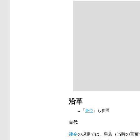
沿革
→「
身位
」も参照
古代
律令
の規定では、皇族（当時の言葉