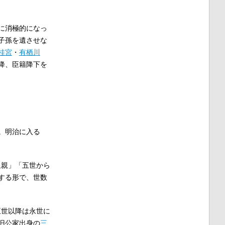
に消極的になっ
子孫を遺させな
桂宮
・
有栖川
降、臣籍降下を
。明治に入る
皇親」「五世から
する形で、世数
五世以降は永世に
旧公家出身の
三