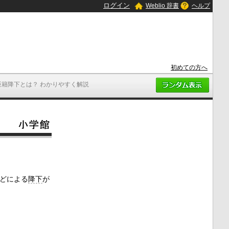
ログイン
Weblio 辞書
ヘルプ
初めての方へ
臣籍降下とは？ わかりやすく解説
どによる
降下
が