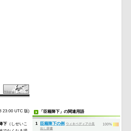
3:00 UTC 版)
「臣籍降下」の関連用語
1
臣籍降下の例
降下
（しせいこ
ウィキペディア小見
|
|
|
|
|
100%
出し辞書
族でなくなる場