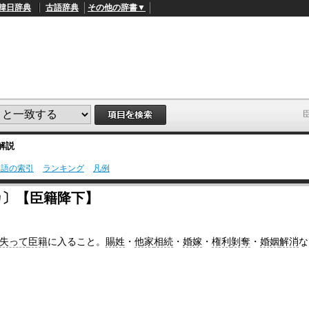
韓日辞典
古語辞典
その他の辞書▼
解説
用語の索引
ランキング
凡例
L
/
o
カ〕【臣籍降下】
a
d
e
d
失って
臣籍
に入ること。
賜姓
・
他家
相続
・
婚嫁
・
権利
剝奪
・
婚姻
解消
な
:
4
5
.
3
3
%