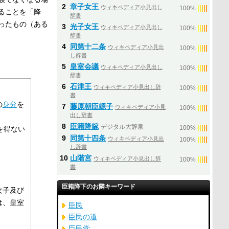
2
章子女王
ウィキペディア小見出し
|
|
|
|
|
100%
ることを「降
辞書
ったもの（ある
3
光子女王
ウィキペディア小見出し
|
|
|
|
|
100%
辞書
4
同第十二条
ウィキペディア小見出
|
|
|
|
|
100%
し辞書
5
皇室会議
ウィキペディア小見出し
|
|
|
|
|
100%
辞書
6
石津王
ウィキペディア小見出し辞
|
|
|
|
|
100%
書
の
身分
を
7
藤原朝臣嫄子
ウィキペディア小見
|
|
|
|
|
100%
出し辞書
8
臣籍降嫁
デジタル大辞泉
|
|
|
|
|
を得ない
100%
9
同第十四条
ウィキペディア小見出
|
|
|
|
|
100%
し辞書
10
山階宮
ウィキペディア小見出し辞
|
|
|
|
|
100%
書
臣籍降下のお隣キーワード
女子及び
は、皇室
臣民
臣民の道
臣民党