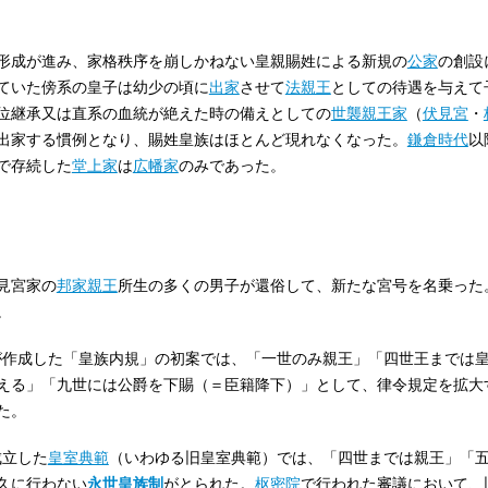
形成が進み、家格秩序を崩しかねない皇親賜姓による新規の
公家
の創設
ていた傍系の皇子は幼少の頃に
出家
させて
法親王
としての待遇を与えて
位継承又は直系の血統が絶えた時の備えとしての
世襲親王家
（
伏見宮
・
出家する慣例となり、賜姓皇族はほとんど現れなくなった。
鎌倉時代
以
で存続した
堂上家
は
広幡家
のみであった。
見宮家の
邦家親王
所生の多くの男子が還俗して、新たな宮号を名乗った
。
局が作成した「皇族内規」の初案では、「一世のみ親王」「四世王までは
える」「九世には公爵を下賜（＝臣籍降下）」として、律令規定を拡大
た。
成立した
皇室典範
（いわゆる旧皇室典範）では、「四世までは親王」「
久に行わない
永世皇族制
がとられた。
枢密院
で行われた審議において、