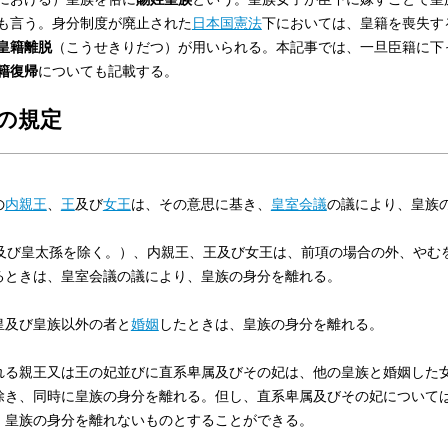
も言う。身分制度が廃止された
日本国憲法
下においては、皇籍を喪失す
皇籍離脱
（こうせきりだつ）が用いられる。本記事では、一旦臣籍に下
籍復帰
についても記載する。
の規定
の
内親王
、
王
及び
女王
は、その意思に基き、
皇室会議
の議により、皇族
及び皇太孫を除く。）、内親王、王及び女王は、前項の場合の外、やむ
るときは、皇室会議の議により、皇族の身分を離れる。
皇及び皇族以外の者と
婚姻
したときは、皇族の身分を離れる。
れる親王又は王の妃並びに直系卑属及びその妃は、他の皇族と婚姻した
除き、同時に皇族の身分を離れる。但し、直系卑属及びその妃について
、皇族の身分を離れないものとすることができる。