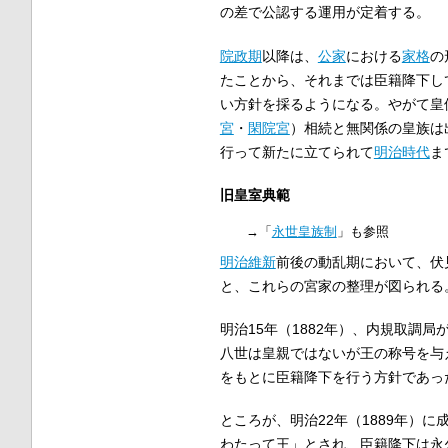
の差で公認する運用が定着する。
院政期
以降は、
公家
における
家格
の
たことから、それまでは臣籍降下し
い方針を採るようになる。やがて皇
宮
・
閑院宮
）相続と無関係の皇族は
行って新たに立てられて
明治時代
ま
旧皇室典範
→「
永世皇族制
」も参照
明治維新
前後の動乱期において、伏
と、これらの宮家の整理が図られる
明治15年（1882年）、内規取調
八世は皇親ではないが王の称号を与
をもとに臣籍降下を行う方針であっ
ところが、明治22年（1889年）に
わたって王」とされ、臣籍降下は永