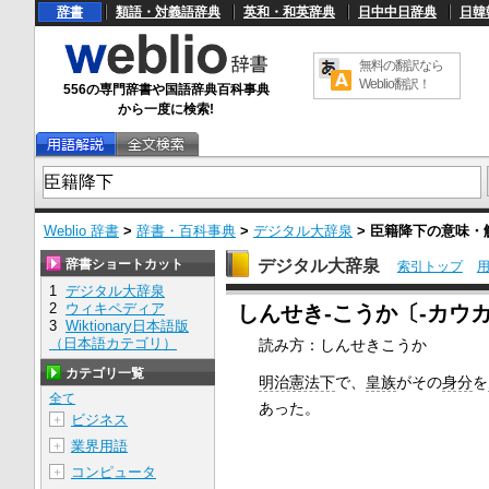
辞書
類語・対義語辞典
英和・和英辞典
日中中日辞典
日韓
無料の翻訳なら
Weblio翻訳！
556の専門辞書や国語辞典百科事典
から一度に検索!
Weblio 辞書
>
辞書・百科事典
>
デジタル大辞泉
>
臣籍降下
の意味・
辞書ショートカット
デジタル大辞泉
索引トップ
1
デジタル大辞泉
U
2
ウィキペディア
しんせき‐こうか〔‐カウ
n
3
Wiktionary日本語版
m
（日本語カテゴリ）
読み方：しんせきこうか
u
t
カテゴリ一覧
e
明治憲法下
で、
皇族
がその
身分
を
全て
あった。
ビジネス
＋
業界用語
＋
コンピュータ
＋