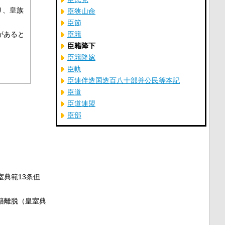
り、皇族
臣狭山命
臣節
があると
臣籍
臣籍降下
臣籍降嫁
臣軌
臣連伴造国造百八十部并公民等本記
臣道
臣道連盟
臣部
）
典範13条但
籍離脱（皇室典