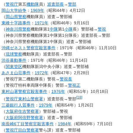
（
警視庁
第五
機動隊
員）
巡査部長
→
警部
岡山大学紛争
：
1969年
（昭和44年）4月12日
（
岡山県警察
機動隊員）巡査→警部補
東峰十字路事件
：
1971年
（昭和46年）9月16日
（
神奈川県警察
機動隊第1
中隊
第1
小隊
長）警部補→
警視
（神奈川県警察機動隊第1中隊第1分隊長）巡査部長→警部
（神奈川県警察機動隊第1中隊員）巡査→警部補
沖縄ゼネスト警察官殺害事件
：1971年（昭和46年）11月10日
（
琉球警察
機動隊員）巡査部長→警部
渋谷暴動事件
：1971年（昭和46年）11月14日
（
関東管区
機動隊新潟中央小隊）巡査→警部補
あさま山荘事件
：
1972年
（昭和47年）2月28日
（警視庁第二機動隊長）警視→
警視長
（警視庁特科車両隊中隊長）警部→
警視正
東村山署警察官殺害事件
：
1976年
（昭和51年）10月18日
[
18
]
（
警視庁東村山警察署
）巡査部長→警部
三菱銀行人質事件
：
1979年
（昭和54年）1月26日
（
大阪府住吉警察署
）警部補→警視
（
大阪府阿倍野警察署
）巡査→警部補
南長崎6丁目警察官殺害事件
：
1984年
（昭和59年）7月10日
（
警視庁目白警察署
警ら課）巡査→警部補