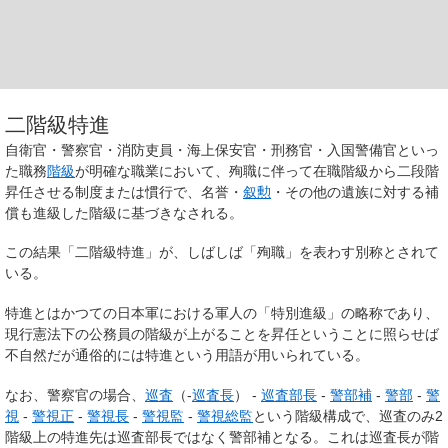
二階級特進
自衛官・警察官・消防吏員・海上保安官・刑務官・入国警備官といっ
た職務
階級
が明確な職業において、殉職に伴って在職階級から二段階
昇任させる制度または慣行で、名誉・
叙勲
・その他の遺族に対する補
償も進級した階級に基づきなされる。
この結果「二階級特進」が、しばしば「殉職」を表わす別称とされて
いる。
特進とはかつての日本軍における軍人の「特別進級」の略称であり、
現行憲法下の公務員の階級が上がることを昇任ということに照らせば
不自然だが通俗的には特進という用語が用いられている。
なお、警察官の場合、
巡査
（-
巡査長
） -
巡査部長
-
警部補
-
警部
-
警
視
-
警視正
-
警視長
-
警視監
-
警視総監
という階級構成で、巡査のみ2
階級上の特進先は巡査部長ではなく警部補となる。これは巡査長が階