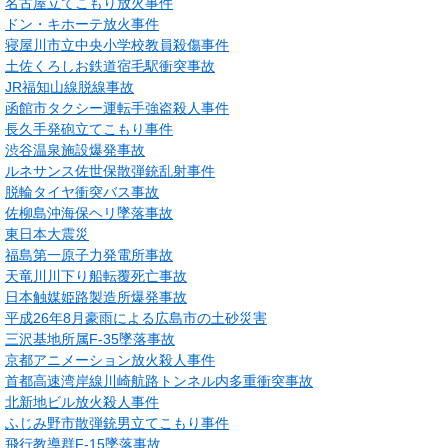
名古屋立てこもり放火事件
ドン・キホーテ放火事件
寝屋川市立中央小学校教員殺傷事件
土佐くろしお鉄道宿毛駅衝突事故
JR福知山線脱線事故
函館市タクシー運転手強盗殺人事件
長久手発砲立てこもり事件
渋谷温泉施設爆発事故
ルネサンス佐世保散弾銃乱射事件
脱輪タイヤ衝突バス事故
佐柳島沖海保ヘリ墜落事故
東日本大震災
福島第一原子力発電所事故
天竜川川下り船転覆死亡事故
日本触媒姫路製造所爆発事故
平成26年8月豪雨による広島市の土砂災害
三沢基地所属F-35墜落事故
京都アニメーション放火殺人事件
首都高速湾岸線川崎航路トンネル内多重衝突事故
北新地ビル放火殺人事件
ふじみ野市散弾銃男立てこもり事件
飛行教導群F-15墜落事故