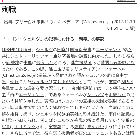
殉職
出典: フリー百科事典『ウィキペディア（Wikipedia）』 (2017/11/11
04:59 UTC 版)
「
エゴン・シュルツ
」の
記事
における「殉職」の
解説
1964年
10月5日
、
シュルツ
の
部隊
は
国家保安省
の
エージェント
2名
と
共に
シュトレーリッツァー
通り
55
番地
の
調査
に
向かった
。しかし彼ら
が
55
番地
の
中庭
に
侵入した
ところ、
逃亡
援助者
らと
遭遇し
銃撃戦
とな
った
のである
。
この際
、
逃亡
援助者
クリスティアン・ツォーベル
(
Christian
Zobel)の
拳銃
から
発射され
た弾が
シュルツ
の肩に
命中す
る
。
倒れ
こんだ
シュルツ
は
立ち上がろう
としていたが、
友軍
の
MPi-K
突撃銃
による
誤射
を受け
死亡した
。
東独
指導部
では、この
事件につい
て
「西の
エージェント
」であるツォーベルが
シュルツ
を
射殺した
のだ
という
見解
を
示した
。
実際に
は
シュルツ
の
直接
の
死因
が
誤射
であると
いう話は
事件
後す
ぐに
広く
知れ渡って
しまって
いたが、
当局
はこの
見
解
を
維持し
続け
、
シュルツ
を
民族的
英雄
と
称え
続けた
。
事件
の
証拠
に
も
捏造
が
加えられ
、
例え
ば
シュルツ
が殉職の折に
着用して
いた
制服
の
写真
は
トリミング
され、
突撃銃
による
弾痕
は
見えない
ようにされてい
た。さらに
当局
では、彼ら
逃亡
援助者
が西の
エージェント
あるいは
暗