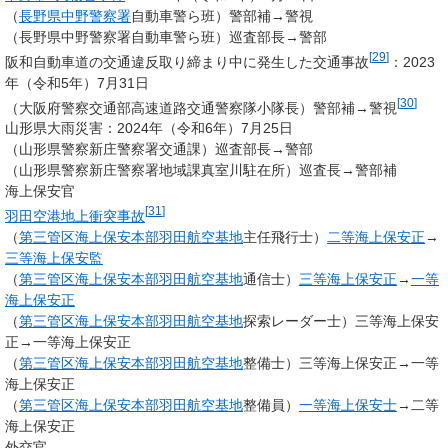
（
長野県中野警察署
自動車警ら班）警部補→警視
（長野県中野警察署自動車警ら班）巡査部長→警部
[
29
]
阪和自動車道の交通違反取り締まり中に発生した交通事故
：2023
年（令和5年）7月31日
[
30
]
（大阪府警察交通部高速道路交通警察隊小隊長）警部補→警視
山形県大雨災害：2024年（令和6年）7月25日
（山形県警察新庄警察署交通課）巡査部長→警部
（山形県警察新庄警察署地域課真室川駐在所）巡査長→警部補
海上保安官
[
31
]
羽田空港地上衝突事故
（
第三管区海上保安本部
羽田航空基地
主任飛行士）
二等海上保安正
→
三等海上保安監
（
第三管区海上保安本部
羽田航空基地
通信士）
三等海上保安正
→
一等
海上保安正
（
第三管区海上保安本部
羽田航空基地
探索レーダー士）三等海上保安
正→一等海上保安正
（
第三管区海上保安本部
羽田航空基地
整備士）三等海上保安正→一等
海上保安正
（
第三管区海上保安本部
羽田航空基地
整備員）
一等海上保安士
→二等
海上保安正
外交官