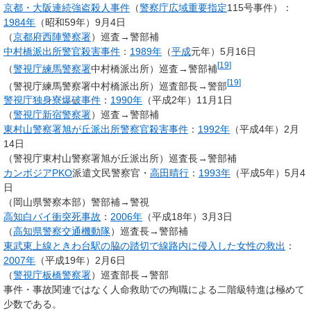
京都・大阪連続強盗殺人事件
（
警察庁広域重要指定
115号事件）：
1984年
（昭和59年）9月4日
（
京都府西陣警察署
）巡査→警部補
中村橋派出所警官殺害事件
：
1989年
（
平成
元年）5月16日
[
19
]
（
警視庁練馬警察署
中村橋派出所）巡査→警部補
[
19
]
（警視庁練馬警察署中村橋派出所）巡査部長→警部
警視庁独身寮爆破事件
：
1990年
（平成2年）11月1日
（
警視庁新宿警察署
）巡査→警部補
東村山警察署旭が丘派出所警察官殺害事件
：
1992年
（平成4年）2月
14日
（警視庁東村山警察署旭が丘派出所）巡査長→警部補
カンボジア
PKO
派遣文民警察官・
高田晴行
：
1993年
（平成5年）5月4
日
（岡山県警察本部）警部補→警視
高知白バイ衝突死事故
：
2006年
（平成18年）3月3日
（
高知県警察
交通機動隊
）巡査長→警部補
東武東上線
ときわ台駅の脇の踏切で線路内に侵入した女性の救出
：
2007年
（平成19年）2月6日
（
警視庁板橋警察署
）巡査部長→警部
事件・事故関連ではなく人命救助での殉職による二階級特進は極めて
少数である。