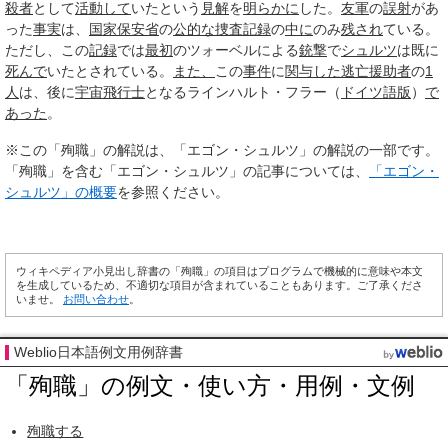
殺者
として
活動して
いたという
見解
を
明らかに
した。
友軍
の
誤射
があ
った
事実
は、
国家保安省
の
公的な
捜査
記録
の
中に
のみ
残され
ている。
ただし、この
記録
では
最初
のツォーベルによる
銃撃
で
シュルツ
は既に
死んで
いたとされている。
また、
この
事件
に
関与した
逃亡
援助者
の
1
人
は、後に
宇宙飛行士
となるラインハルト・フラー（
ドイツ語版
）
で
あった
。
※この「殉職」の解説は、「エゴン・シュルツ」の解説の一部です。
「殉職」を含む「エゴン・シュルツ」の記事については、
「エゴン・
シュルツ」の概要
を参照ください。
ウィキペディア小見出し辞書の「殉職」の項目はプログラムで機械的に意味や本文
を生成しているため、不適切な項目が含まれていることもあります。ご了承くださ
いませ。
お問い合わせ
。
Weblio日本語例文用例辞書
「殉職」の例文・使い方・用例・文例
殉職する