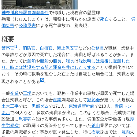
神奈川税務署員殉職事件
で殉職した税務官の慰霊碑
殉職
（じゅんしょく）は、職務中に何らかの原因で
死亡
すること。
労
働災害
や
公務災害
による死亡事故の、別表現。
概要
[
1
]
警察官
、
消防官
、
自衛官
、
海上保安官
などの
公務員
が職務・業務中
の事故などが原因で死亡した場合に、殉職と呼ばれることが多い。ま
た、かつては
船舶
や
艦船
の
船長
、
艦長
は
沈没時には最後に退船した
り、時には沈没をする船と運命を共にしたりする
ことが慣例化されて
おり、その時に救助を拒否し死亡または自殺した場合には、殉職と表
[
2
]
現されることがある
。
一般
企業
や
工場
においても、勤務・作業中の事故が原因で死亡した場
合は殉職と呼び、この場合
産業
殉職者として
顕彰会
が建つ。大規模な
土木工事
では、
黒部ダム
で171人、
東海道新幹線
で210人、
青函トン
ネル
で34人など、多数の殉職者が出た。このような場合、完成後に施
設近辺に
慰霊碑
を設ける事例も多い。また、労働安全が労働省（現
厚
生労働省
）の取締りの所管外となってしまった
鉱山
業界においては、
多数の殉職者をだす事故が度々発生した。特に
石炭
採掘では、
坑内
火