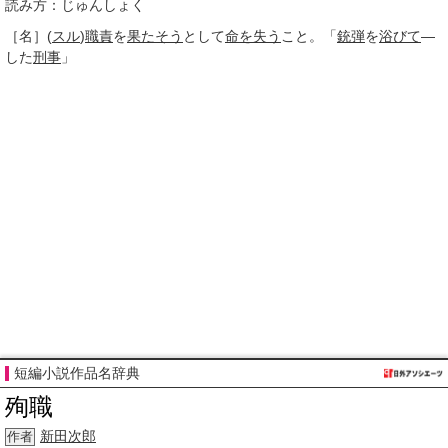
読み方：じゅんしょく
［名］
(
スル
)
職責
を
果たそう
として
命を失う
こと。「
銃弾
を
浴びて
―
した
刑事
」
短編小説作品名辞典
殉職
新田次郎
作者