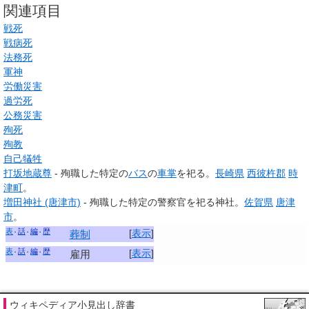
関連項目
戦死
戦病死
法務死
軍神
労働災害
過労死
公務災害
殉死
殉教
自己犠牲
打坂地蔵尊
- 殉職した特定の
バス
の
車掌
を祀る。
長崎県
西彼杵郡
時
津町
。
増田神社 (唐津市)
- 殉職した特定の警察官を祀る神社。
佐賀県
唐津
市
。
表
話
編
歴
[
表示
]
葬制
表
話
編
歴
[
表示
]
雇用
ウィキペディア小見出し辞書