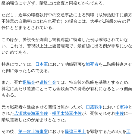
級的職位にすぎず、階級上は巡査と同格だからである。
ただし、近年の職務執行中の交通事故による殉職（取締活動中に前方
不注意の自動車にはねられ死亡）の場合には、大半が1階級のみの昇
任にとどまるとされている。
このほか、警視長が殉職し警視総監に特進した例は確認されていな
い。これは、警視以上は上級管理職で、最前線に出る例が非常に少な
いためである。
特進については、
日本軍
において功績顕著な
戦死者
を二階級特進させ
た例に倣ったものである。
また、死亡
退職金
や
遺族年金
では、特進後の階級を基準とするため、
算定にあたり遺族にとっても金銭面での待遇が有利になるという側面
もある。
元々戦死者を進級させる習慣は無かったが、
日露戦争
において
軍神
と
された
広瀬武夫
海軍少佐
・
橘周太
陸軍少佐
が、死後それぞれ
中佐
に一
階級進級したのが始まりとなった。
その後、
第一次上海事変
における
爆弾三勇士
を顕彰するため3人を
工