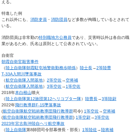
える。
特進した例
これ以外にも、
消防吏員
・
消防団員
など多数が殉職しているとされて
いる。
消防団員は非常勤の
特別職地方公務員
であり、災害時以外は各自の職
業があるため、氏名は原則として公表されていない。
自衛官
朝霞自衛官殺害事件
（
陸上自衛隊
朝霞駐屯地
警衛勤務歩哨係
）
陸士長
→
2等陸曹
T-33A入間川墜落事故
（
航空自衛隊
入間基地
）
2等空佐
→
空将補
（
航空自衛隊
入間基地
）
3等空佐
→
1等空佐
2018年
本白根山
噴火
（
陸上自衛隊
第12旅団
第12ヘリコプター隊
）
陸曹長
→
3等陸尉
2022年
飛行教導群F-15墜落事故
(
航空自衛隊
航空戦術教導団
飛行教導群
司令)
1等空佐
→
空将補
(
航空自衛隊
航空戦術教導団
飛行教導群
)
1等空尉
→
3等空佐
2023年
宮古島沖陸自ヘリ航空事故
（
陸上自衛隊
第8師団司令部幕僚長・部長）
1等陸佐
→
陸将補