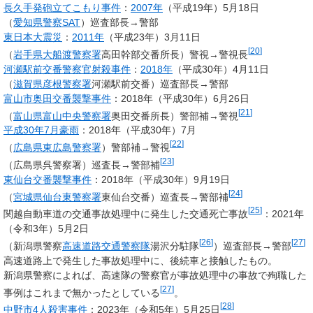
長久手発砲立てこもり事件
：
2007年
（平成19年）5月18日
（
愛知県警察
SAT
）巡査部長→警部
東日本大震災
：
2011年
（平成23年）3月11日
[
20
]
（
岩手県大船渡警察署
高田幹部交番所長）警視→警視長
河瀬駅前交番警察官射殺事件
：
2018年
（平成30年）4月11日
（
滋賀県彦根警察署
河瀬駅前交番）巡査部長→警部
富山市奥田交番襲撃事件
：2018年（平成30年）6月26日
[
21
]
（
富山県富山中央警察署
奥田交番所長）警部補→警視
平成30年7月豪雨
：2018年（平成30年）7月
[
22
]
（
広島県東広島警察署
）警部補→警視
[
23
]
（広島県呉警察署）巡査長→警部補
東仙台交番襲撃事件
：2018年（平成30年）9月19日
[
24
]
（
宮城県仙台東警察署
東仙台交番）巡査長→警部補
[
25
]
関越自動車道の交通事故処理中に発生した交通死亡事故
：2021年
（令和3年）5月2日
[
26
]
[
27
]
（新潟県警察
高速道路交通警察隊
湯沢分駐隊
）巡査部長→警部
高速道路上で発生した事故処理中に、後続車と接触したもの。
新潟県警察によれば、高速隊の警察官が事故処理中の事故で殉職した
[
27
]
事例はこれまで無かったとしている
。
[
28
]
中野市4人殺害事件
：2023年（令和5年）5月25日