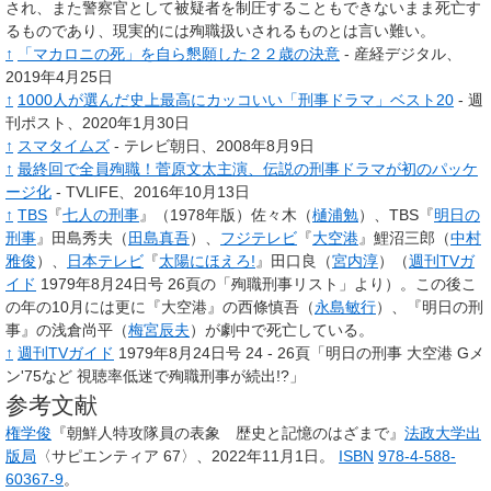
され、また警察官として被疑者を制圧することもできないまま死亡す
るものであり、現実的には殉職扱いされるものとは言い難い。
↑
「マカロニの死」を自ら懇願した２２歳の決意
- 産経デジタル、
2019年4月25日
↑
1000人が選んだ史上最高にカッコいい「刑事ドラマ」ベスト20
- 週
刊ポスト、2020年1月30日
↑
スマタイムズ
- テレビ朝日、2008年8月9日
↑
最終回で全員殉職！菅原文太主演、伝説の刑事ドラマが初のパッケ
ージ化
- TVLIFE、2016年10月13日
↑
TBS
『
七人の刑事
』（1978年版）佐々木（
樋浦勉
）、TBS『
明日の
刑事
』田島秀夫（
田島真吾
）、
フジテレビ
『
大空港
』鯉沼三郎（
中村
雅俊
）、
日本テレビ
『
太陽にほえろ!
』田口良（
宮内淳
）（
週刊TVガ
イド
1979年8月24日号 26頁の「殉職刑事リスト」より）。この後こ
の年の10月には更に『大空港』の西條慎吾（
永島敏行
）、『明日の刑
事』の浅倉尚平（
梅宮辰夫
）が劇中で死亡している。
↑
週刊TVガイド
1979年8月24日号 24 - 26頁「明日の刑事 大空港 Gメ
ン'75など 視聴率低迷で殉職刑事が続出!?」
参考文献
権学俊
『朝鮮人特攻隊員の表象 歴史と記憶のはざまで』
法政大学出
版局
〈サピエンティア 67〉、2022年11月1日。
ISBN
978-4-588-
60367-9
。