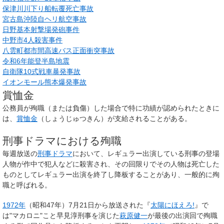
保津川川下り船転覆死亡事故
宮古島沖陸自ヘリ航空事故
日野基本射撃場発砲事件
中野市4人殺害事件
八雲町都市間高速バス正面衝突事故
令和6年能登半島地震
自衛隊10式戦車暴発事故
イオンモール熊本爆発事故
賞恤金
公務員が殉職（または負傷）した場合で特に功績が認められたときに
は、
賞恤金
（しょうじゅつきん）が支給されることがある。
刑事ドラマにおける殉職
毎週放送の
刑事ドラマ
において、レギュラー出演している刑事の登場
人物が作中で犯人などに殺害され、その回限りでその人物は死亡した
ものとしてレギュラー出演を終了し降板することがあり、一般的に
殉
職
と呼ばれる。
1972年
（昭和47年）7月21日から放送された『
太陽にほえろ!
』で
は"マカロニ"こと早見淳刑事を演じた
萩原健一
が最後の出演回で殉職