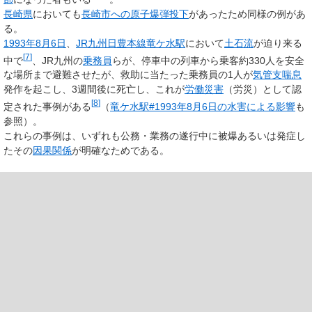
長崎県
においても
長崎市への原子爆弾投下
があったため同様の例があ
る。
1993年
8月6日
、
JR九州
日豊本線
竜ケ水駅
において
土石流
が迫り来る
[
7
]
中で
、JR九州の
乗務員
らが、停車中の列車から乗客約330人を安全
な場所まで避難させたが、救助に当たった乗務員の1人が
気管支喘息
発作を起こし、3週間後に死亡し、これが
労働災害
（労災）として認
[
8
]
定された事例がある
（
竜ケ水駅#1993年8月6日の水害による影響
も
参照）。
これらの事例は、いずれも公務・業務の遂行中に被爆あるいは発症し
たその
因果関係
が明確なためである。