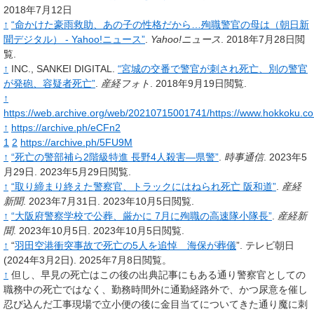
2018年7月12日
↑
“命かけた豪雨救助、あの子の性格だから…殉職警官の母は（朝日新
聞デジタル） - Yahoo!ニュース”
.
Yahoo!ニュース
. 2018年7月28日閲
覧
.
↑
INC., SANKEI DIGITAL.
“宮城の交番で警官が刺され死亡、別の警官
が発砲、容疑者死亡”
.
産経フォト
. 2018年9月19日閲覧
.
↑
https://web.archive.org/web/20210715001741/https://www.hokkoku.co.j
↑
https://archive.ph/eCFn2
1
2
https://archive.ph/5FU9M
↑
“死亡の警部補ら2階級特進 長野4人殺害―県警”
.
時事通信
. 2023年5
月29日
. 2023年5月29日閲覧
.
↑
“取り締まり終えた警察官、トラックにはねられ死亡 阪和道”
.
産経
新聞
. 2023年7月31日
. 2023年10月5日閲覧
.
↑
“大阪府警察学校で公葬、厳かに 7月に殉職の高速隊小隊長”
.
産経新
聞
. 2023年10月5日
. 2023年10月5日閲覧
.
↑
“
羽田空港衝突事故で死亡の5人を追悼 海保が葬儀
”.
テレビ朝日
(2024年3月2日).
2025年7月8日閲覧。
↑
但し、早見の死亡はこの後の出典記事にもある通り警察官としての
職務中の死亡ではなく、勤務時間外に通勤経路外で、かつ尿意を催し
忍び込んだ工事現場で立小便の後に金目当てについてきた通り魔に刺