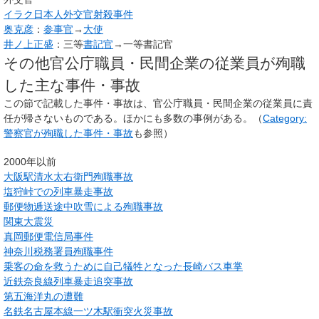
イラク日本人外交官射殺事件
奥克彦
：
参事官
→
大使
井ノ上正盛
：三等
書記官
→一等書記官
その他官公庁職員・民間企業の従業員が殉職
した主な事件・事故
この節で記載した事件・事故は、官公庁職員・民間企業の従業員に責
任が帰さないものである。ほかにも多数の事例がある。（
Category:
警察官が殉職した事件・事故
も参照）
2000年以前
大阪駅清水太右衛門殉職事故
塩狩峠での列車暴走事故
郵便物逓送途中吹雪による殉職事故
関東大震災
真岡郵便電信局事件
神奈川税務署員殉職事件
乗客の命を救うために自己犠牲となった長崎バス車掌
近鉄奈良線列車暴走追突事故
第五海洋丸の遭難
名鉄名古屋本線一ツ木駅衝突火災事故