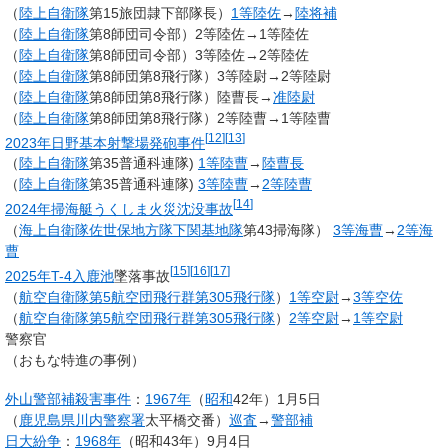
（
陸上自衛隊
第15旅団隷下部隊長）
1等陸佐
→
陸将補
（
陸上自衛隊
第8師団司令部）2等陸佐→1等陸佐
（
陸上自衛隊
第8師団司令部）3等陸佐→2等陸佐
（
陸上自衛隊
第8師団第8飛行隊）3等陸尉→2等陸尉
（
陸上自衛隊
第8師団第8飛行隊）陸曹長→
准陸尉
（
陸上自衛隊
第8師団第8飛行隊）2等陸曹→1等陸曹
[
12
]
[
13
]
2023年
日野基本射撃場発砲事件
（
陸上自衛隊
第35普通科連隊)
1等陸曹
→
陸曹長
（
陸上自衛隊
第35普通科連隊)
3等陸曹
→
2等陸曹
[
14
]
2024年
掃海艇
うくしま
火災沈没事故
（
海上自衛隊
佐世保地方隊
下関基地隊
第43掃海隊）
3等海曹
→
2等海
曹
[
15
]
[
16
]
[
17
]
2025年
T-4
入鹿池
墜落事故
（
航空自衛隊
第5航空団
飛行群
第305飛行隊
）
1等空尉
→
3等空佐
（
航空自衛隊
第5航空団
飛行群
第305飛行隊
）
2等空尉
→
1等空尉
警察官
（おもな特進の事例）
外山警部補殺害事件
：
1967年
（
昭和
42年）1月5日
（
鹿児島県川内警察署
太平橋交番）
巡査
→
警部補
日大紛争
：
1968年
（昭和43年）9月4日