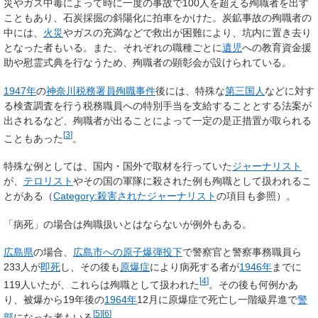
災やガス中毒によって時に一度の事故で100人を超える殉職者を出す
こともあり、石炭採掘の斜陽化に拍車をかけた。炭鉱事故の殉職者の
中には、
火災
やガスの充満などで救出が困難により、坑内に置き去り
となった者もいる。また、それぞれの職種ごとに
遺児
への教育資金援
助や慰霊式典を行なうため、殉職者の顕彰会が設けられている。
1947年
の
神奈川税務署員殉職事件
後には、特殊な
第三国人
などに対す
る検査調査を行う税務職員への特別手当を支給することとする法案が
出されるなど、殉職者が出ることによって一定の是正措置が取られる
[
3
]
こともあった
。
特殊な例としては、国内・国外で取材を行っていた
ジャーナリスト
が、
テロリスト
やその国の軍隊に殺された例も殉職として扱われるこ
とがある（
Category:殺害されたジャーナリスト
の項目も参照）。
「病死」の場合は殉職扱いとはならないが例外もある。
広島県
の場合、
広島市への原子爆弾投下
で警察官と警察事務職員ら
233人が
即死
し、その後も
原爆症
により病死する者が
1946年
までに
[
4
]
119人いたが、これらは殉職として扱われた
。その後も何例かあ
り、被爆から19年後の
1964年
12月に原爆症で死亡し一階級昇進で
警
[
5
]
[
6
]
部
になった者もいる
。