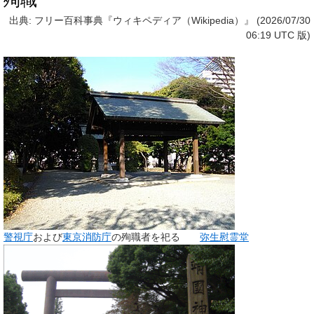
出典: フリー百科事典『ウィキペディア（Wikipedia）』 (2026/07/30
06:19 UTC 版)
警視庁
および
東京消防庁
の殉職者を祀る
弥生慰霊堂