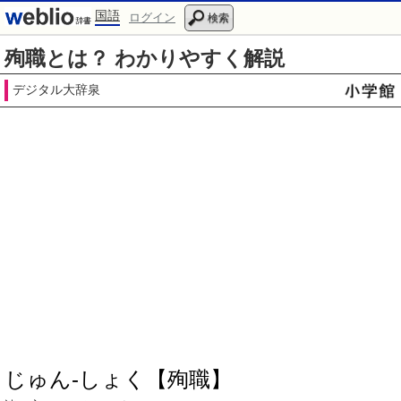
国語
ログイン
検索
殉職とは？ わかりやすく解説
デジタル大辞泉
じゅん‐しょく【殉職】