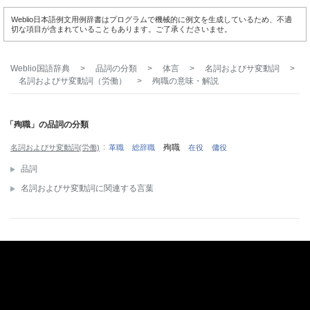
Weblio日本語例文用例辞書はプログラムで機械的に例文を生成しているため、不適
切な項目が含まれていることもあります。ご了承くださいませ。
Weblio国語辞典
>
品詞の分類
>
体言
>
名詞およびサ変動詞
>
名詞およびサ変動詞（労働）
>
殉職
の意味・解説
「殉職」の品詞の分類
殉職
名詞およびサ変動詞(労働)
革職
総辞職
在役
傭役
品詞
名詞およびサ変動詞に関連する言葉
「殉職」の関連ページ
「殉職」を解説文に含む用語の一覧
「殉職」を含む用語の索引