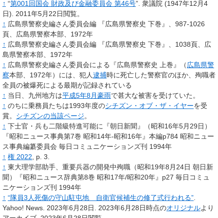
↑
“
第001回国会 財政及び金融委員会 第46号
”.
衆議院
(1947年12月4
日).
2011年5月22日閲覧。
↑
広島県警察史編さん委員会編 『広島県警察史 下巻』、987-1026
頁、広島県警察本部、1972年
↑
広島県警察史編さん委員会編 『広島県警察史 下巻』、1038頁、広
島県警察本部、1972年
↑
広島県警察史編さん委員会による『広島県警察史 上巻』（
広島県警
察
本部、1972年）には、犯人
逮捕
時に死亡した警察官のほか、殉職者
全員の被爆死による最期が記録されている
↑
当日、九州地方は
平成5年8月豪雨
で甚大な被害を受けていた。
↑
のちに乗務員たちは1993年度の
シチズン・オブ・ザ・イヤー
を受
賞。
シチズンの当該ページ
。
↑
下士官・兵も二階級特進可能に『朝日新聞』（昭和16年5月29日）
『昭和ニュース事典第7巻 昭和14年-昭和16年』本編p784 昭和ニュー
ス事典編纂委員会 毎日コミュニケーションズ刊 1994年
↑
権 2022
, p.
3.
↑
東大理学部助手、重要兵器の開発中殉職（昭和19年8月24日 朝日新
聞）『昭和ニュース辞典第8巻 昭和17年/昭和20年』p27 毎日コミュ
ニケーションズ刊 1994年
↑
“隊員3人死傷の守山駐屯地 自衛官候補生の修了式行われる”
.
Yahoo! News. 2023年6月28日. 2023年6月28日時点の
オリジナル
より
アーカイブ
. 2023年6月28日閲覧
.