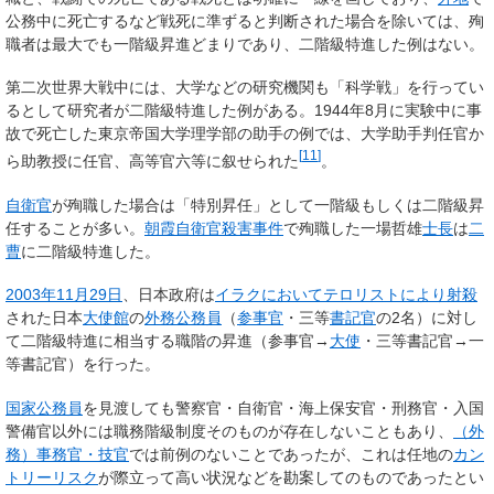
公務中に死亡するなど戦死に準ずると判断された場合を除いては、殉
職者は最大でも一階級昇進どまりであり、二階級特進した例はない。
第二次世界大戦中には、大学などの研究機関も「科学戦」を行ってい
るとして研究者が二階級特進した例がある。1944年8月に実験中に事
故で死亡した東京帝国大学理学部の助手の例では、大学助手判任官か
[
11
]
ら助教授に任官、高等官六等に叙せられた
。
自衛官
が殉職した場合は「特別昇任」として一階級もしくは二階級昇
任することが多い。
朝霞自衛官殺害事件
で殉職した一場哲雄
士長
は
二
曹
に二階級特進した。
2003年
11月29日
、日本政府は
イラクにおいてテロリストにより射殺
された日本
大使館
の
外務公務員
（
参事官
・三等
書記官
の2名）に対し
て二階級特進に相当する職階の昇進（参事官→
大使
・三等書記官→一
等書記官）を行った。
国家公務員
を見渡しても警察官・自衛官・海上保安官・刑務官・入国
警備官以外には職務階級制度そのものが存在しないこともあり、
（外
務）事務官・技官
では前例のないことであったが、これは任地の
カン
トリーリスク
が際立って高い状況などを勘案してのものであったとい