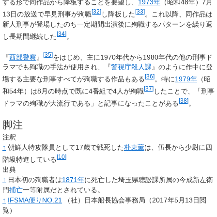
する形で同作品から降板することを要望し、
1973年
（昭和48年）7月
[
32
]
[
33
]
13日の放送で早見刑事が殉職
し降板した
。これ以降、同作品は
新人刑事が登場したのち一定期間出演後に殉職するパターンを繰り返
[
34
]
し長期間継続した
。
[
35
]
『
西部警察
』
をはじめ、主に1970年代から1980年代の他の刑事ド
ラマでも殉職の手法が使用され、『
警視庁殺人課
』のように作中に登
[
36
]
場する主要な刑事すべてが殉職する作品もある
。特に
1979年
（昭
[
37
]
和54年）は8月の時点で既に4番組で4人が殉職
したことで、「刑事
[
38
]
ドラマの殉職が大流行である」と記事になったことがある
。
脚注
注釈
↑
朝鮮人特攻隊員として17歳で戦死した
朴東薫
は、伍長から少尉に四
[
10
]
階級特進している
出典
↑
日本初の殉職者は
1871年
に死亡した埼玉県聴訟課所属の今成新左衛
門
捕亡
一等附属だとされている
。
↑
IFSMA便りNO.21
（社）日本船長協会事務局（2017年5月13日閲
覧）