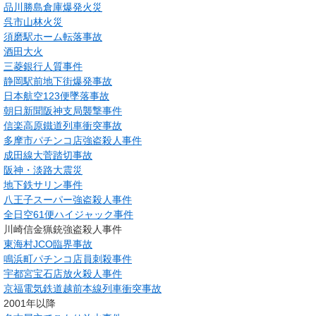
品川勝島倉庫爆発火災
呉市山林火災
須磨駅ホーム転落事故
酒田大火
三菱銀行人質事件
静岡駅前地下街爆発事故
日本航空123便墜落事故
朝日新聞阪神支局襲撃事件
信楽高原鐵道列車衝突事故
多摩市パチンコ店強盗殺人事件
成田線大菅踏切事故
阪神・淡路大震災
地下鉄サリン事件
八王子スーパー強盗殺人事件
全日空61便ハイジャック事件
川崎信金猟銃強盗殺人事件
東海村JCO臨界事故
鳴浜町パチンコ店員刺殺事件
宇都宮宝石店放火殺人事件
京福電気鉄道越前本線列車衝突事故
2001年以降