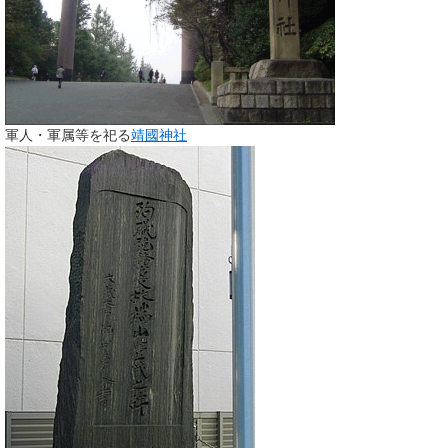
軍人・軍属等を祀る
靖國神社