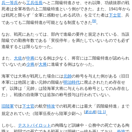
兵一等兵
から
工兵伍長
へと二階級特進させ、それ以降、功績抜群の戦
死者は全軍布告の上二階級特進という例ができた。また、1941年から
は戦死と限らず「全軍に感動せしめる武功」を立てた者は
下士官
、兵
[
9
]
であっても二階級特進が可能となる制度もできた
。
なお、戦死にあたっては、部内で進級の要件と規定されている、当該
階級での勤務年数である「実役停年」を満たしていないものでも必ず
進級するとは限らなかった。
また、
大佐
が
中将
になる例は少なく、将官には二階級特進が認められ
ていないため
少将
が
大将
に進級する例はなかった。
海軍では大将が戦死した場合には
元帥
の称号を与えた例がある（旧日
本軍には他国と違い元帥の階級が
明治時代
に廃止されたため存在せ
ず、以降は「元帥」は陸海軍大将に与えられる称号としてのみ存在し
た）。戦後の自衛隊では追加の称号授与は行われていない。
旧陸軍
では
下士官
の航空
特攻
での戦死者には
最大「四階級特進」まで
[
要出典
]
[
注 1
]
規定されていた（陸軍伍長から陸軍少尉へ）
。
しかし、
テストパイロット
の殉職など訓練中・公務中の死亡である殉
職と、戦闘での死亡である戦死とは明確に一線を画しており、
外地
で