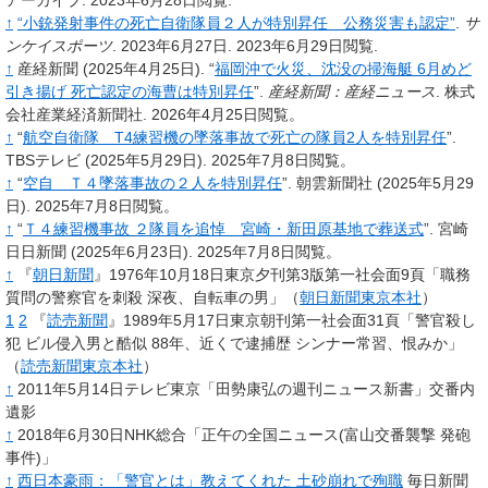
↑
“小銃発射事件の死亡自衛隊員２人が特別昇任 公務災害も認定”
.
サ
ンケイスポーツ
. 2023年6月27日
. 2023年6月29日閲覧
.
↑
産経新聞
(2025年4月25日).
“
福岡沖で火災、沈没の掃海艇 6月めど
引き揚げ 死亡認定の海曹は特別昇任
”.
産経新聞：産経ニュース
.
株式
会社産業経済新聞社.
2026年4月25日閲覧。
↑
“
航空自衛隊 T4練習機の墜落事故で死亡の隊員2人を特別昇任
”.
TBSテレビ
(2025年5月29日).
2025年7月8日閲覧。
↑
“
空自 Ｔ４墜落事故の２人を特別昇任
”.
朝雲新聞社
(2025年5月29
日).
2025年7月8日閲覧。
↑
“
Ｔ４練習機事故 ２隊員を追悼 宮崎・新田原基地で葬送式
”.
宮崎
日日新聞
(2025年6月23日).
2025年7月8日閲覧。
↑
『
朝日新聞
』1976年10月18日東京夕刊第3版第一社会面9頁「職務
質問の警察官を刺殺 深夜、自転車の男」（
朝日新聞東京本社
）
1
2
『
読売新聞
』1989年5月17日東京朝刊第一社会面31頁「警官殺し
犯 ビル侵入男と酷似 88年、近くで逮捕歴 シンナー常習、恨みか」
（
読売新聞東京本社
）
↑
2011年5月14日テレビ東京「田勢康弘の週刊ニュース新書」交番内
遺影
↑
2018年6月30日NHK総合「正午の全国ニュース(富山交番襲撃 発砲
事件)」
↑
西日本豪雨：「警官とは」教えてくれた 土砂崩れで殉職
毎日新聞