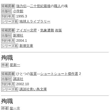
強力伝
―
二十世紀
最後
の
職人
の魂
収載図書
小学館
出版社
1995.3
刊行年月
地球人
ライブラリー
シリーズ名
アイガー北壁
・
気象
遭難
改版
収載図書
新潮社
出版社
2004.1
刊行年月
新潮文庫
シリーズ名
殉職
星新一
作者
ひとつの
装置
―
ショートショート
傑作選
2
収載図書
講談社
出版社
2002.10
刊行年月
講談社青い鳥文庫
シリーズ名
殉職
龍一
京
作者