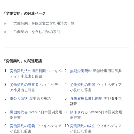
「労働契約」の関連ページ
「労働契約」を解説文に含む用語の一覧
「労働契約」を含む用語の索引
「労働契約」の関連用語
労働契約法の適用範囲
ウィキペ
無期労働契約
新語時事用語辞典
ディア小見出し辞書
労働契約の当事者
ウィキペディ
労働契約の期間
ウィキペディア
ア小見出し辞書
小見出し辞書
奉公人請状
歴史民俗用語
直接雇用見做し制度
デジタル大
辞泉
労働契約書
Weblio日本語例文用
捺印される
Weblio日本語例文用
例辞書
例辞書
労働契約の意義
ウィキペディア
労働契約の成立
ウィキペディア
小見出し辞書
小見出し辞書