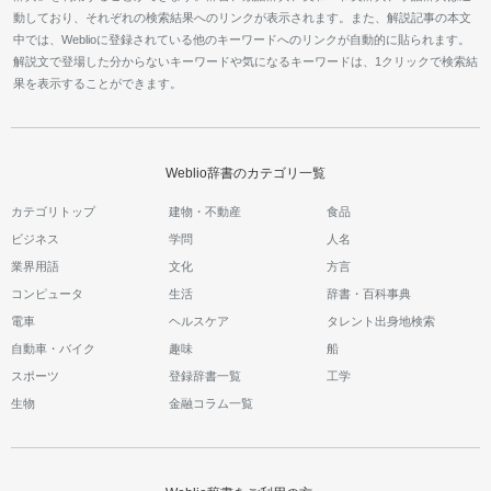
動しており、それぞれの検索結果へのリンクが表示されます。また、解説記事の本文
中では、Weblioに登録されている他のキーワードへのリンクが自動的に貼られます。
解説文で登場した分からないキーワードや気になるキーワードは、1クリックで検索結
果を表示することができます。
Weblio辞書のカテゴリ一覧
カテゴリトップ
建物・不動産
食品
ビジネス
学問
人名
業界用語
文化
方言
コンピュータ
生活
辞書・百科事典
電車
ヘルスケア
タレント出身地検索
自動車・バイク
趣味
船
スポーツ
登録辞書一覧
工学
生物
金融コラム一覧