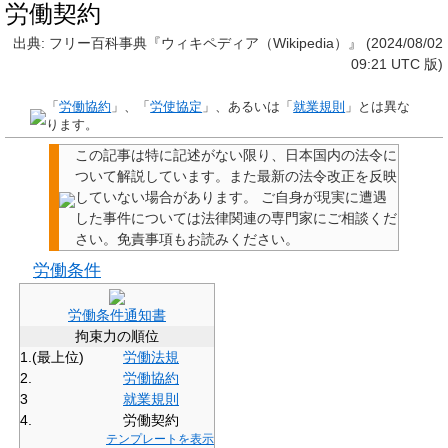
労働契約
出典: フリー百科事典『ウィキペディア（Wikipedia）』 (2024/08/02
09:21 UTC 版)
「
労働協約
」、「
労使協定
」、あるいは「
就業規則
」とは異な
ります。
この記事は特に記述がない限り、日本国内の法令に
ついて解説しています。また最新の法令改正を反映
していない場合があります。
ご自身が現実に遭遇
した事件については法律関連の専門家にご相談くだ
さい。
免責事項もお読みください。
労働条件
労働条件通知書
拘束力の順位
1.(最上位)
労働法規
2.
労働協約
3
就業規則
4.
労働契約
テンプレートを表示