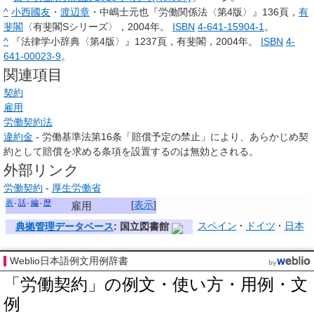
^
小西國友
・
渡辺章
・中嶋士元也『労働関係法〈第4版〉』136頁，
有
斐閣
〈有斐閣Sシリーズ〉，2004年。
ISBN
4-641-15904-1
。
^
『法律学小辞典〈第4版〉』1237頁，有斐閣，2004年。
ISBN
4-
641-00023-9
。
関連項目
契約
雇用
労働契約法
違約金
- 労働基準法第16条「賠償予定の禁止」により、あらかじめ契
約として賠償を求める条項を設置するのは無効とされる。
外部リンク
労働契約
-
厚生労働省
表
話
編
歴
[
表示
]
雇用
スペイン
ドイツ
日本
典拠管理データベース
: 国立図書館
Weblio日本語例文用例辞書
「労働契約」の例文・使い方・用例・文
例