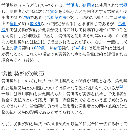
労働契約
（ろうどうけいやく）は、
労働者
が
使用者
に使用されて
労働
し、使用者がこれに対して
賃金
を支払うことを内容とする労働者と使
用者の間の
契約
である（
労働契約法
6条）。契約の形態としては
民法
上の
雇用
契約（
623条
以下に規定がある）とほぼ同じであるが、
労働
法
学では労働契約は労働者が使用者に対して従属的な地位に立つこと
を前提にした制度設計であり、労働者と使用者が対等の立場に立つ建
前の雇用契約とは区別して把握されることが多い。なお、一般には民
法上の
請負
契約（
632条
）や
委任
契約（
643条
）は雇用契約とは性格
が異なるが、これらの場合でも実質的な点から労働契約と評価される
場合もある（後述）。
労働契約の意義
労働契約については民法上の雇用契約との関係が問題となる。労働契
[1]
約と雇用契約との相違については様々な学説が唱えられているが
、
一般には雇用契約も労働契約も共に労働者が労務を供給して使用者が
賃金を支払うという諾成・有償・双務契約であるという点で異なるも
のではないが、労働契約では特に使用者と労働者との間の従属的な性
格の強い契約の形態であると考えられている。
なお、労働契約と民法上の雇用契約が類型的に完全に一致するわけで
[2]