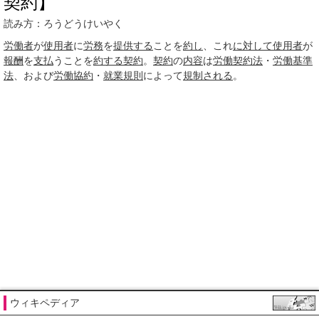
契約】
読み方：ろうどうけいやく
労働者
が
使用者
に
労務
を
提供する
ことを
約し
、これ
に対して
使用者
が
報酬
を
支払
うことを
約する
契約
。
契約
の
内容
は
労働契約法
・
労働基準
法
、および
労働協約
・
就業規則
によって
規制される
。
ウィキペディア