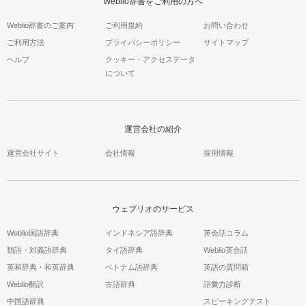
Weblio辞書をご利用の方へ
Weblio辞書のご案内
ご利用規約
お問い合わせ
ご利用方法
プライバシーポリシー
サイトマップ
ヘルプ
クッキー・アクセスデータ
について
運営会社の紹介
運営会社サイト
会社情報
採用情報
ウェブリオのサービス
Weblio国語辞典
インドネシア語辞典
英会話コラム
類語・対義語辞典
タイ語辞典
Weblio英会話
英和辞典・和英辞典
ベトナム語辞典
英語の質問箱
Weblio翻訳
古語辞典
語彙力診断
中国語辞典
スピーキングテスト