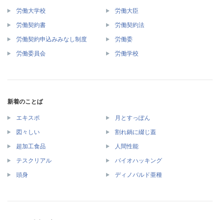
労働大学校
労働大臣
労働契約書
労働契約法
労働契約申込みみなし制度
労働委
労働委員会
労働学校
新着のことば
エキスポ
月とすっぽん
図々しい
割れ鍋に綴じ蓋
超加工食品
人間性能
テスクリアル
バイオハッキング
頭身
ディノバルド亜種