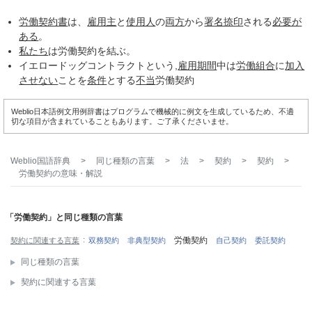
労働契約書
は、
雇用主
と
使用人
の
両方
から
署名捺印
される
必要が
ある
。
私たち
は労働契約を結ぶ。
イエロードッグコントラクトという,
雇用期間
中は
労働組合
に
加入
させない
ことを
条件
とする
不当
労働契約
Weblio日本語例文用例辞書はプログラムで機械的に例文を生成しているため、不適
切な項目が含まれていることもあります。ご了承くださいませ。
Weblio国語辞典
>
同じ種類の言葉
>
法
>
契約
>
契約
>
労働契約
の意味・解説
「労働契約」と同じ種類の言葉
労働契約
契約に関連する言葉
双務契約
非典型契約
自己契約
委託契約
同じ種類の言葉
契約に関連する言葉