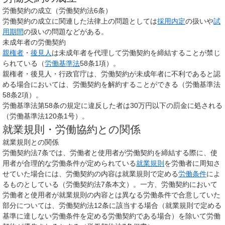
労働契約の成立（労働契約法6条）
労働契約の成立に関連した法律上の問題としては
採用内定
の扱いや
試
用期間
の扱いの問題などがある。
未成年者の労働契約
親権者
・
後見人
は未成年者を代理して労働契約を締結することが禁じ
られている（
労働基準法
58条1項）。
親権者・後見人・行政官庁は、労働契約が未成年者に不利であると認
める場合においては、労働契約を解約することができる（労働基準法
58条2項）。
労働基準法第58条の規定に違反した者は30万円以下の罰金に処される
（労働基準法120条1号）。
就業規則・労働協約との関係
就業規則との関係
労働契約法7条では、労働者と使用者が労働契約を締結する際に、使
用者が合理的な労働条件が定められている
就業規則
を労働者に周知さ
せていた場合には、労働契約の内容は就業規則で定める
労働条件
によ
るものとしている（労働契約法7条本文）。一方、労働契約において
労働者と使用者が就業規則の内容とは異なる労働条件で合意していた
部分については、労働契約法12条に該当する場合（就業規則で定める
基準に達しない労働条件を定める労働契約である場合）を除いて労働