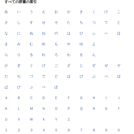
すべての辞書の索引
あ
い
う
え
お
か
き
く
け
こ
さ
し
す
せ
そ
た
ち
つ
て
と
な
に
ぬ
ね
の
は
ひ
ふ
へ
ほ
ま
み
む
め
も
や
ゆ
よ
ら
り
る
れ
ろ
わ
を
ん
が
ぎ
ぐ
げ
ご
ざ
じ
ず
ぜ
ぞ
だ
ぢ
づ
で
ど
ば
び
ぶ
べ
ぼ
ぱ
ぴ
ぷ
ぺ
ぽ
Ａ
Ｂ
Ｃ
Ｄ
Ｅ
Ｆ
Ｇ
Ｈ
Ｉ
Ｊ
Ｋ
Ｌ
Ｍ
Ｎ
Ｏ
Ｐ
Ｑ
Ｒ
Ｓ
Ｔ
Ｕ
Ｖ
Ｗ
Ｘ
Ｙ
Ｚ
１
２
３
４
５
６
７
８
９
０