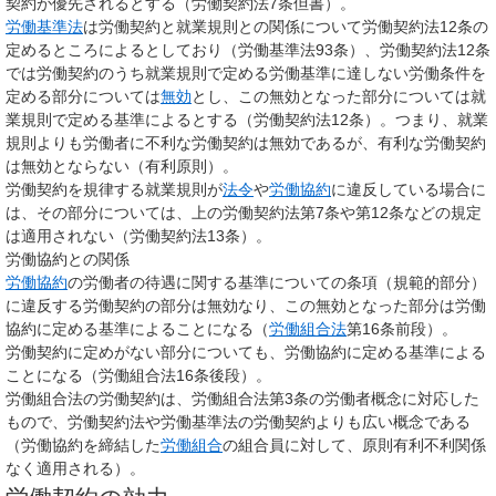
契約が優先されるとする（労働契約法7条但書）。
労働基準法
は労働契約と就業規則との関係について労働契約法12条の
定めるところによるとしており（労働基準法93条）、労働契約法12条
では労働契約のうち就業規則で定める労働基準に達しない労働条件を
定める部分については
無効
とし、この無効となった部分については就
業規則で定める基準によるとする（労働契約法12条）。つまり、就業
規則よりも労働者に不利な労働契約は無効であるが、有利な労働契約
は無効とならない（有利原則）。
労働契約を規律する就業規則が
法令
や
労働協約
に違反している場合に
は、その部分については、上の労働契約法第7条や第12条などの規定
は適用されない（労働契約法13条）。
労働協約との関係
労働協約
の労働者の待遇に関する基準についての条項（
規範的部分
）
に違反する労働契約の部分は無効なり、この無効となった部分は労働
協約に定める基準によることになる（
労働組合法
第16条前段）。
労働契約に定めがない部分についても、労働協約に定める基準による
ことになる（労働組合法16条後段）。
労働組合法の労働契約は、労働組合法第3条の労働者概念に対応した
もので、労働契約法や労働基準法の労働契約よりも広い概念である
（労働協約を締結した
労働組合
の組合員に対して、原則有利不利関係
なく適用される）。