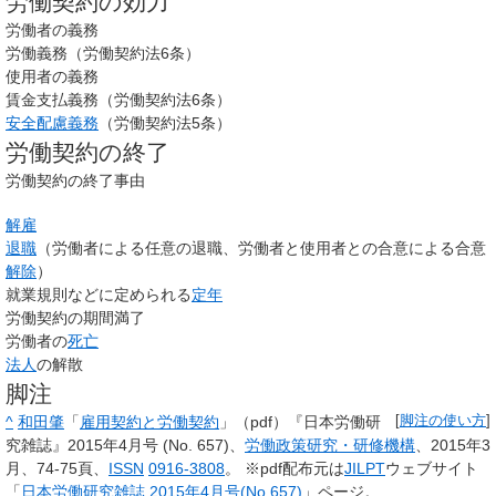
労働契約の効力
労働者の義務
労働義務（労働契約法6条）
使用者の義務
賃金支払義務（労働契約法6条）
安全配慮義務
（労働契約法5条）
労働契約の終了
労働契約の終了事由
解雇
退職
（労働者による任意の退職、労働者と使用者との合意による合意
解除
）
就業規則などに定められる
定年
労働契約の期間満了
労働者の
死亡
法人
の解散
脚注
^
和田肇
「
雇用契約と労働契約
」（pdf）『日本労働研
[
脚注の使い方
]
究雑誌』2015年4月号 (No. 657)、
労働政策研究・研修機構
、2015年3
月、74-75頁、
ISSN
0916-3808
。
※pdf配布元は
JILPT
ウェブサイト
「
日本労働研究雑誌 2015年4月号(No.657)
」ページ。