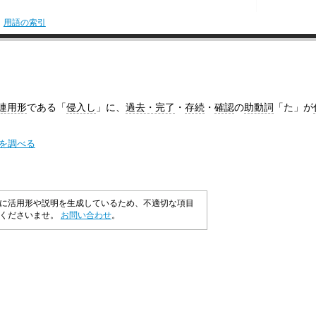
用語の索引
連用形
である「
侵入し
」に、
過去・完了
・
存続
・
確認
の
助動詞
「た」が
味を調べる
に活用形や説明を生成しているため、不適切な項目
承くださいませ。
お問い合わせ
。