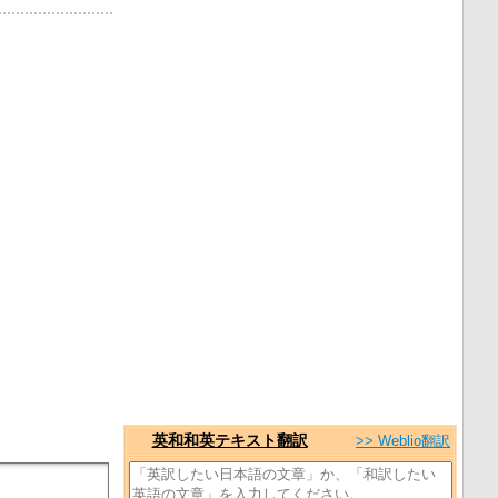
英和和英テキスト翻訳
>> Weblio翻訳