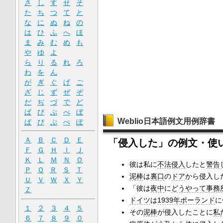
さ
し
す
せ
そ
た
ち
つ
て
と
な
に
ぬ
ね
の
は
ひ
ふ
へ
ほ
ま
み
む
め
も
や
ゆ
よ
ら
り
る
れ
ろ
わ
を
ん
が
ぎ
ぐ
げ
ご
ざ
じ
ず
ぜ
ぞ
だ
ぢ
づ
で
ど
ば
び
ぶ
べ
ぼ
Weblio日本語例文用例辞書
ぱ
ぴ
ぷ
ぺ
ぽ
Ａ
Ｂ
Ｃ
Ｄ
Ｅ
「侵入した」の例文・使
Ｆ
Ｇ
Ｈ
Ｉ
Ｊ
Ｋ
Ｌ
Ｍ
Ｎ
Ｏ
彼は私に
不法侵入
したと
警告
Ｐ
Ｑ
Ｒ
Ｓ
Ｔ
泥棒
は
裏口
の
ドア
から侵入し
Ｕ
Ｖ
Ｗ
Ｘ
Ｙ
「彼は
夜中
に
どうやって
事務
Ｚ
ドイツ
は
1939年
ポーランド
に
１
２
３
４
５
その
泥棒
が侵入したことに
私
６
７
８
９
０