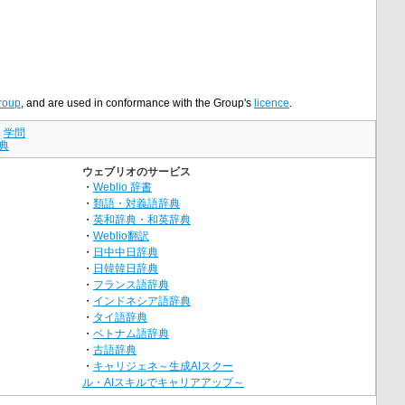
roup
, and are used in conformance with the Group's
licence
.
｜
学問
典
ウェブリオのサービス
・
Weblio 辞書
・
類語・対義語辞典
・
英和辞典・和英辞典
・
Weblio翻訳
・
日中中日辞典
・
日韓韓日辞典
・
フランス語辞典
・
インドネシア語辞典
・
タイ語辞典
・
ベトナム語辞典
・
古語辞典
・
キャリジェネ～生成AIスクー
ル・AIスキルでキャリアアップ～