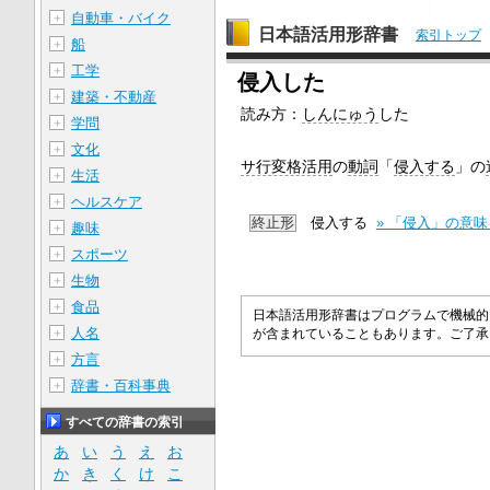
自動車・バイク
＋
日本語活用形辞書
索引トップ
船
＋
工学
＋
侵入した
建築・不動産
＋
読み方：
しんにゅう
した
学問
＋
文化
＋
サ行変格活用
の
動詞
「
侵入する
」の
生活
＋
ヘルスケア
＋
終止形
侵入する
» 「侵入」の意
趣味
＋
スポーツ
＋
生物
＋
食品
＋
日本語活用形辞書はプログラムで機械的
人名
＋
が含まれていることもあります。ご了
方言
＋
辞書・百科事典
＋
すべての辞書の索引
あ
い
う
え
お
か
き
く
け
こ