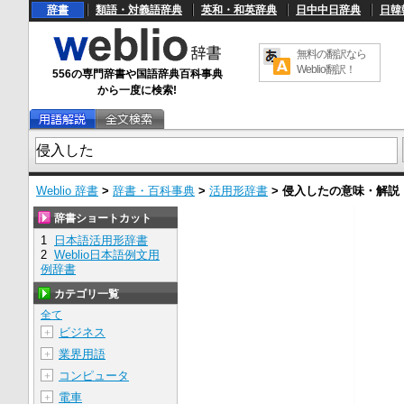
辞書
類語・対義語辞典
英和・和英辞典
日中中日辞典
日韓
無料の翻訳なら
Weblio翻訳！
556の専門辞書や国語辞典百科事典
から一度に検索!
Weblio 辞書
>
辞書・百科事典
>
活用形辞書
>
侵入した
の意味・解説
辞書ショートカット
1
日本語活用形辞書
2
Weblio日本語例文用
例辞書
カテゴリ一覧
全て
ビジネス
＋
業界用語
＋
コンピュータ
＋
電車
＋