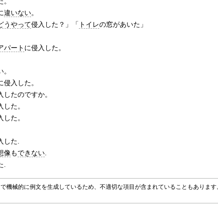
た。
に
違いない
。
どうやって
侵入した？」「
トイレ
の窓があいた」
。
アパート
に侵入した。
。
い。
に侵入した。
入したのですか。
入した。
入した。
入した.
想像
も
できない
.
.
グラムで機械的に例文を生成しているため、不適切な項目が含まれていることもありま