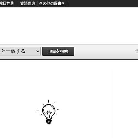
韓日辞典
古語辞典
その他の辞書▼