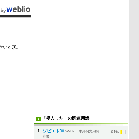
付いた
形。
「侵入した」の関連用語
1
ソビエト軍
Weblio日本語例文用例
|
|
|
|
|
94%
辞書