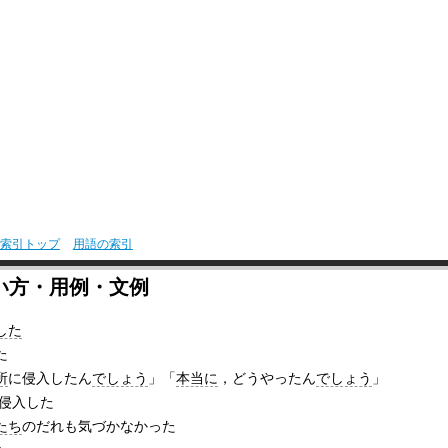
索引トップ
用語の索引
い方・用例・文例
した
た
所
に侵入したん
でしょう
」「
本当に
，どうやったん
でしょう
」
侵入した
たち
のだれも気づかなかった