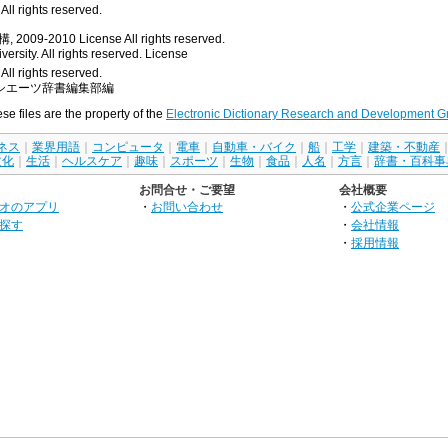
ll rights reserved.
, 2009-2010
License
All rights reserved.
rsity. All rights reserved.
License
All rights reserved.
シエーツ辞書編集部編
ese files are the property of the
Electronic Dictionary Research and Development G
ネス
｜
業界用語
｜
コンピュータ
｜
電車
｜
自動車・バイク
｜
船
｜
工学
｜
建築・不動産
文化
｜
生活
｜
ヘルスケア
｜
趣味
｜
スポーツ
｜
生物
｜
食品
｜
人名
｜
方言
｜
辞書・百科事
お問合せ・ご要望
会社概要
オのアプリ
・
お問い合わせ
・
公式企業ページ
探す
・
会社情報
・
採用情報