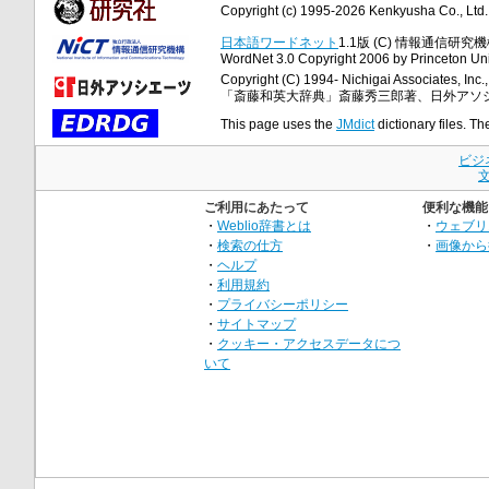
Copyright (c) 1995-2026 Kenkyusha Co., Ltd. A
日本語ワードネット
1.1版 (C) 情報通信研究機構
WordNet 3.0 Copyright 2006 by Princeton Unive
Copyright (C) 1994- Nichigai Associates, Inc., 
「斎藤和英大辞典」斎藤秀三郎著、日外アソ
This page uses the
JMdict
dictionary files. Th
ビジ
ご利用にあたって
便利な機能
・
Weblio辞書とは
・
ウェブリ
・
検索の仕方
・
画像から
・
ヘルプ
・
利用規約
・
プライバシーポリシー
・
サイトマップ
・
クッキー・アクセスデータにつ
いて