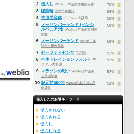
2
侵入し
Weblio日本語例文用例辞書
|
|
|
|
|
70%
3
隠曲輪
歴史民俗用語
|
|
|
|
|
58%
4
抗原受容体
デジタル大辞泉
|
|
|
|
|
58%
5
ノーサンバーランド (ペンシ
|
|
|
|
|
58%
ルベニア州)
Weblio日本語例文用例
辞書
6
ノーサンバーランド
Weblio日本
|
|
|
|
|
58%
語例文用例辞書
7
セーフティセンサ
FA用語
|
|
|
|
|
52%
8
ペネトレイションフォルト
デ
|
|
|
|
|
52%
ジタル大辞泉
9
マラソンの戦い
Weblio日本語例
|
|
|
|
|
52%
文用例辞書
10
紀元前550年
Weblio日本語例文用
|
|
|
|
|
52%
例辞書
侵入したのお隣キーワード
侵入されない
侵入される
侵入し
侵入しうる