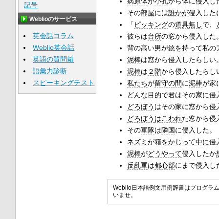
病原体
が
小孔
から体に侵入し
記号
その
部屋
には
誰かが
侵入した
Weblioのサービス
「
ピッキング
の
道具
無し
で、
英会話コラム
彼らは
台所
の窓から侵入した
Weblio英会話
背の高い男が銃を
持って
私の
英語の質問箱
泥棒
は窓から侵入したらしい
語彙力診断
泥棒
は
２階
から侵入したらし
スピーキングテスト
私たち
が
留守の間
に
泥棒
が家
どんな
目的
で君はその家に侵
どろぼう
はその家に窓から侵
どろぼう
はこわれ
た窓から侵
その
軍隊
は
隣国
に侵入した。
ネズミ
が箱を
かじって
中に
侵
泥棒
が
どうやって
侵入したか
反乱軍
は
都心部
にまで侵入した
Weblio日本語例文用例辞書はプロ
いませ。