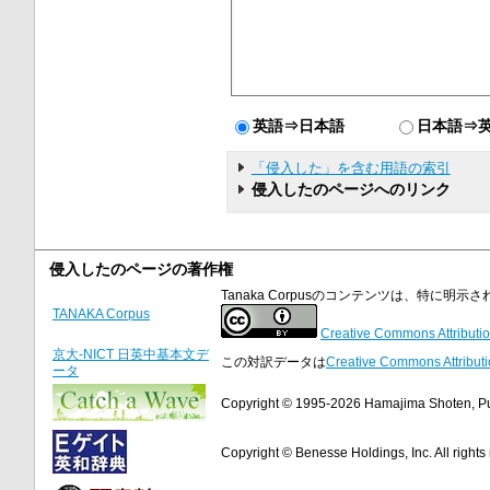
英語⇒日本語
日本語⇒
「侵入した」を含む用語の索引
侵入したのページへのリンク
侵入したのページの著作権
Tanaka Corpusのコンテンツは、特に
TANAKA Corpus
Creative Commons Attributio
京大-NICT 日英中基本文デ
この対訳データは
Creative Commons Attributi
ータ
Copyright © 1995-2026 Hamajima Shoten, Publ
Copyright © Benesse Holdings, Inc. All rights