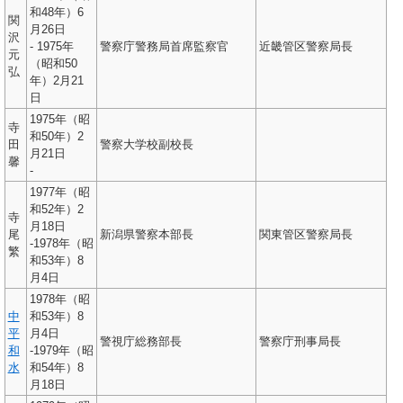
和48年）6
関
月26日
沢
- 1975年
警察庁警務局首席監察官
近畿管区警察局長
元
（昭和50
弘
年）2月21
日
1975年（昭
寺
和50年）2
田
警察大学校副校長
月21日
馨
-
1977年（昭
和52年）2
寺
月18日
尾
新潟県警察本部長
関東管区警察局長
-1978年（昭
繁
和53年）8
月4日
1978年（昭
中
和53年）8
平
月4日
警視庁総務部長
警察庁刑事局長
和
-1979年（昭
水
和54年）8
月18日