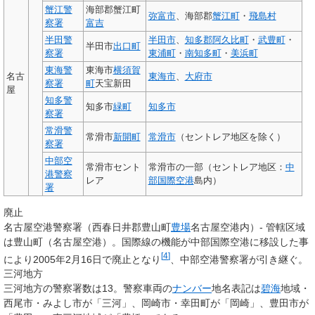
蟹江警
海部郡蟹江町
弥富市
、海部郡
蟹江町
・
飛島村
察署
富吉
半田警
半田市
、
知多郡
阿久比町
・
武豊町
・
半田市
出口町
察署
東浦町
・
南知多町
・
美浜町
東海警
東海市
横須賀
名古
東海市
、
大府市
察署
町
天宝新田
屋
知多警
知多市
緑町
知多市
察署
常滑警
常滑市
新開町
常滑市
（セントレア地区を除く）
察署
中部空
常滑市セント
常滑市の一部（セントレア地区：
中
港警察
レア
部国際空港
島内）
署
廃止
名古屋空港警察署
（西春日井郡豊山町
豊場
名古屋空港内）- 管轄区域
は豊山町（名古屋空港）。国際線の機能が中部国際空港に移設した事
[
4
]
により2005年2月16日で廃止となり
、中部空港警察署が引き継ぐ。
三河地方
三河地方の警察署数は13。警察車両の
ナンバー
地名表記は
碧海
地域・
西尾市・みよし市が「三河」、岡崎市・幸田町が「岡崎」、豊田市が