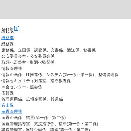
[
1
]
組織
総務部
総務課
庶務係、企画係、調査係、文書係、逓送係、秘書係
公安委員会室 - 公安委員会係
取調べ監督室 - 取調べ監督係
情報管理課
情報企画係、IT推進係、システム(第一係～第三係)、整備管理係
情報セキュリティ対策室 - 指導教養係
照会センター - 照会係
広報課
管理運用係、広報企画係、報道係
音楽隊
留置管理課
留置企画係、留置(第一係・第二係)
留置管理指導室 - 支援指導係、指導(第一係・第二係)
護送管理室 - 護送企画係、護送(第一係・第二係)