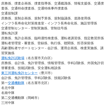
庶務係、捜査企画係、捜査指導係、交通鑑識係、情報支援係、交通捜
査係、交通特命捜査係、交通特殊事件捜査係
交通規制課
庶務係、規制企画係、規制予算係、規制協議係、道路使用係
インフラ長寿命化対策推進室 - インフラ長寿命化係、施設管理係
交通管制センター - 管制実施係、管制信号係
運転免許課
庶務係、免許企画係、臨時適性検査係、運転者講習係、指定教習所係
運転者管理室 - 審査係、登録係、執行係、聴聞係、拒否保留係
高齢運転者サポートセンター - 会計係、運用企画係、検査実施係、講
習実施係
運転免許試験場
（名古屋市天白区）
庶務係、会計係、免許管理係、情報管理係、学科試験係、外国免許切
替審査係、技能試験係、安全運転相談係
東三河運転免許センター
（豊川市）
会計係、免許管理係、学科試験係、技能試験係
第一
交通機動隊
（名古屋市北区）
名北中隊
名南中隊
第二交通機動隊（岡崎市）
三河中隊