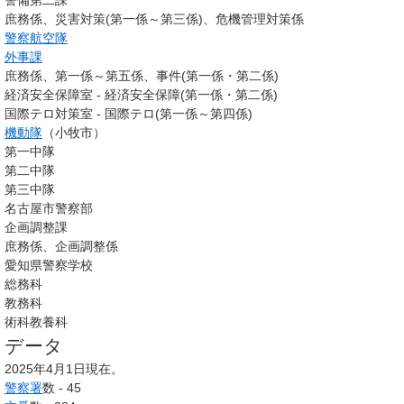
警備第二課
庶務係、災害対策(第一係～第三係)、危機管理対策係
警察航空隊
外事課
庶務係、第一係～第五係、事件(第一係・第二係)
経済安全保障室 - 経済安全保障(第一係・第二係)
国際テロ対策室 - 国際テロ(第一係～第四係)
機動隊
（小牧市）
第一中隊
第二中隊
第三中隊
名古屋市警察部
企画調整課
庶務係、企画調整係
愛知県警察学校
総務科
教務科
術科教養科
データ
2025年4月1日現在。
警察署
数 - 45