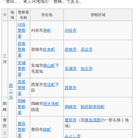
「豊田」、東三河地域が「豊橋」である。
地
警察署
※
所在地
管轄区域
域
名称
刈谷
警察
刈谷市
寿町
刈谷市
署
碧南
警察
碧南市
松本町
碧南市
、
高浜市
署
三
河
安城
安城市
横山町
下
警察
安城市
、
知立市
毛賀知
署
西尾
西尾市
寄住町
下
西
警察
西尾市
田
三
署
河
岡崎
岡
岡崎市
明大寺町
警察
岡崎市
、
額田郡
幸田町
崎
銭堤
署
豊
豊田市
（旧
東加茂郡
の一部を除く地
豊田
田
域）
警察
豊田市
錦町
三
署
みよし市