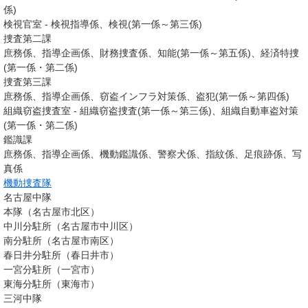
係)
検視官室 - 検視指導係、検視(第一係～第三係)
捜査第二課
庶務係、指導企画係、財務捜査係、知能(第一係～第五係)、経済特捜
(第一係・第二係)
捜査第三課
庶務係、指導企画係、窃盗インフラ対策係、盗犯(第一係～第四係)
組織窃盗捜査室 - 組織窃盗捜査(第一係～第三係)、組織自動車盗対策
(第一係・第二係)
鑑識課
庶務係、指導企画係、機動鑑識係、警察犬係、指紋係、足痕跡係、写
真係
機動捜査隊
名古屋中隊
本隊（名古屋市北区）
中川分駐所（名古屋市中川区）
南分駐所（名古屋市南区）
春日井分駐所（春日井市）
一宮分駐所（一宮市）
東海分駐所（東海市）
三河中隊