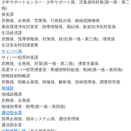
少年サポートセンター - 少年サポート係、児童虐待対策(第一係・第二
係)
保安課
庶務係、企画係、営業係、行政処分係、銃砲危険物係
風俗環境浄化対策室 - 指導情報係、風紀係、歓楽街浄化対策係
生活経済課
庶務係、指導情報係、対策係、経済(第一係～第三係)、環境係
生活安全特別捜査隊
サイバー局
サイバー犯罪対策課
庶務係、企画係、対策(第一係・第二係)、捜査支援係
高度サイバー犯罪捜査室 - 脅威情勢対処係、取締(第一係～第四係)
情報技術戦略課
庶務係、戦略企画係、研修係、解析係、技術指導係、調査研究係
地域部
地域総務課
庶務係、企画係
地域指導室 - 指導(第一係～第四係)
通信指令課
指導企画係、指令システム係、通信管理係
通信指令室