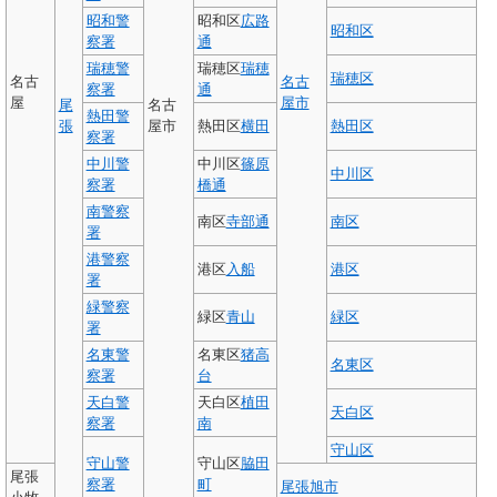
昭和警
昭和区
広路
昭和区
察署
通
瑞穂警
瑞穂区
瑞穂
瑞穂区
名古
名古
察署
通
屋
屋市
尾
名古
熱田警
張
屋市
熱田区
横田
熱田区
察署
中川警
中川区
篠原
中川区
察署
橋通
南警察
南区
寺部通
南区
署
港警察
港区
入船
港区
署
緑警察
緑区
青山
緑区
署
名東警
名東区
猪高
名東区
察署
台
天白警
天白区
植田
天白区
察署
南
守山区
守山警
守山区
脇田
尾張
察署
町
尾張旭市