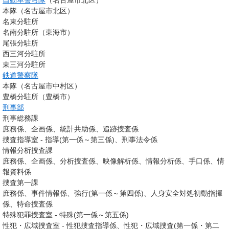
自動車警ら隊
（名古屋市北区）
本隊（名古屋市北区）
名東分駐所
名南分駐所（東海市）
尾張分駐所
西三河分駐所
東三河分駐所
鉄道警察隊
本隊（名古屋市中村区）
豊橋分駐所（豊橋市）
刑事部
刑事総務課
庶務係、企画係、統計共助係、追跡捜査係
捜査指導室 - 指導(第一係～第三係)、刑事法令係
情報分析捜査課
庶務係、企画係、分析捜査係、映像解析係、情報分析係、手口係、情
報資料係
捜査第一課
庶務係、事件情報係、強行(第一係～第四係)、人身安全対処初動指揮
係、特命捜査係
特殊犯罪捜査室 - 特殊(第一係～第五係)
性犯・広域捜査室 - 性犯捜査指導係、性犯・広域捜査(第一係・第二