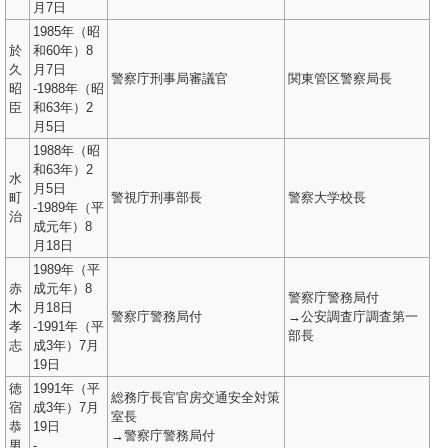
月7日
1985年（昭
於
和60年）8
久
月7日
警察庁刑事局審議官
関東管区警察局長
昭
-1988年（昭
臣
和63年）2
月5日
1988年（昭
和63年）2
水
月5日
町
警視庁刑事部長
警察大学校長
-1989年（平
治
成元年）8
月18日
1989年（平
赤
成元年）8
警察庁警務局付
木
月18日
警察庁警務局付
→公安調査庁調査第一
孝
-1991年（平
部長
志
成3年）7月
19日
徳
1991年（平
総務庁長官官房交通安全対策
宿
成3年）7月
室長
恭
19日
→警察庁警務局付
男
-