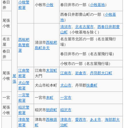
春日
小牧警
小牧市
小牧
春日井市の一部（
小牧基地
）
井
察署
西春日井郡豊山町の一部（
小牧基
地
）
尾張
小牧
清須市
、
北名古屋市
、
西春日井郡
豊
山町
（小牧基地を除く）
名古
名古屋市北区の一部（名古屋飛行
西枇杷
清須市
西枇杷
屋
場）
島警察
島町弁天
署
春日
春日井市の一部（名古屋飛行場）
井
小牧市の一部（名古屋飛行場）
江南警
江南市
木賀町
尾張
江南市
、
岩倉市
、
丹羽郡
大口町
尾
察署
大門
小牧
張
犬山警
犬山市松本町
犬山市
、丹羽郡
扶桑町
察署
一宮警
一宮
一宮市
本町
一宮市
察署
尾張
稲沢警
稲沢市
朝府町
稲沢市
小牧
察署
津島警
津島市
西柳原
津島市
、
愛西市
、
あま市
、
海部郡
大
察署
町
治町