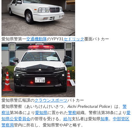
愛知県警第一
交通機動隊
のYPY31
セドリック
覆面パトカー
愛知県警広報課の
クラウンスポーツ
パトカー
愛知県警察
（あいちけんけいさつ、
Aichi Prefectural Police
）は、
警
察法
第36条により
愛知県
に置かれた
警察
組織。警察法第38条により
愛
知県公安委員会
の管理を受ける。
給与
支払者は愛知県
知事
。
中部管区
警察局
管内に所在し、
愛知県警
や
AP
と略す。