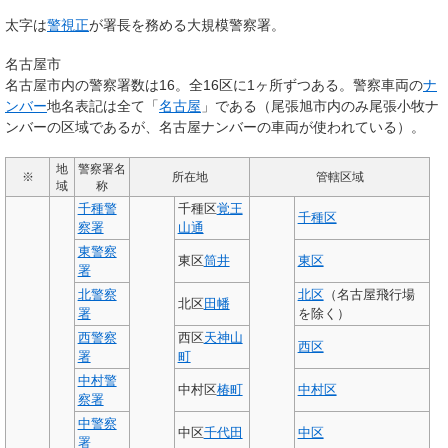
太字
は
警視正
が署長を務める大規模警察署。
名古屋市
名古屋市内の警察署数は16。全16区に1ヶ所ずつある。警察車両の
ナ
ンバー
地名表記は全て「
名古屋
」である（尾張旭市内のみ尾張小牧ナ
ンバーの区域であるが、名古屋ナンバーの車両が使われている）。
地
警察署名
※
所在地
管轄区域
域
称
千種警
千種区
覚王
千種区
察署
山通
東警察
東区
筒井
東区
署
北警察
北区
（名古屋飛行場
北区
田幡
署
を除く）
西警察
西区
天神山
西区
署
町
中村警
中村区
椿町
中村区
察署
中警察
中区
千代田
中区
署