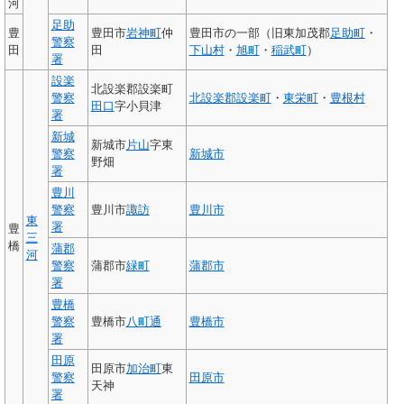
河
足助
豊
豊田市
岩神町
仲
豊田市の一部（旧東加茂郡
足助町
・
警察
田
田
下山村
・
旭町
・
稲武町
）
署
設楽
北設楽郡設楽町
警察
北設楽郡
設楽町
・
東栄町
・
豊根村
田口
字小貝津
署
新城
新城市
片山
字東
警察
新城市
野畑
署
豊川
警察
豊川市
諏訪
豊川市
東
署
豊
三
橋
蒲郡
河
警察
蒲郡市
緑町
蒲郡市
署
豊橋
警察
豊橋市
八町通
豊橋市
署
田原
田原市
加治町
東
警察
田原市
天神
署