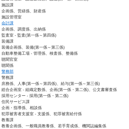
施設課
企画係、営繕係、財産係
施設管理室
会計課
企画係、調度係、出納係
監査室 - 監査(第一係～第四係)
装備課
装備企画係、装備(第一係～第三係)
自動車整備工場 - 管理係、検査係、整備係
聴聞官室
聴聞係
警務部
警務課
庶務係、人事(第一係～第四係)、給与(第一係～第三係)
総合企画室 - 組織定数係、企画(第一係・第二係)、公文書審査係
採用センター - 採用(第一係・第二係)
住民サービス課
企画・指導係、相談係
犯罪被害者支援室 - 支援係、犯罪被害給付係
教養課
教養企画係、一般職員教養係、若手育成係、機関誌編集係