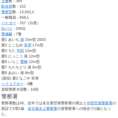
交番
数 - 384
駐在所
数 - 152
警察官
数 - 13,562人
一般職員 - 958人
パトカー
- 767（白黒）
白バイ
- 240台
警備艇
- 7隻
愛1 あいち
港
23m型 2003-
愛2 とこなめ
常滑
17m型
愛3 ちた
半田
12m型
愛5 にっこう 港 12m型
愛6 いらこ
豊橋
12m型
愛7 ちたちどり 港 8m型
愛8 あおい 港 8m型
(退役) 愛2 なごや 常滑
ヘリコプター
- 3機
直轄警察犬頭数 - 10頭
警察署
警察署数は45。近年では
名古屋空港警察署
の廃止と
中部空港警察署
の
新設で1増1減、
名古屋水上警察署
の港警察署への統合で1減となっ
た。