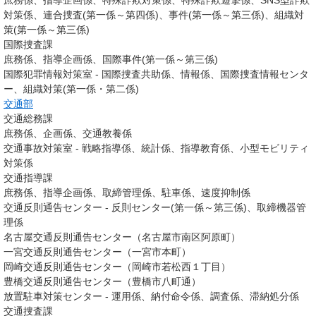
庶務係、指導企画係、特殊詐欺対策係、特殊詐欺遊撃係、SNS型詐欺
対策係、連合捜査(第一係～第四係)、事件(第一係～第三係)、組織対
策(第一係～第三係)
国際捜査課
庶務係、指導企画係、国際事件(第一係～第三係)
国際犯罪情報対策室 - 国際捜査共助係、情報係、国際捜査情報センタ
ー、組織対策(第一係・第二係)
交通部
交通総務課
庶務係、企画係、交通教養係
交通事故対策室 - 戦略指導係、統計係、指導教育係、小型モビリティ
対策係
交通指導課
庶務係、指導企画係、取締管理係、駐車係、速度抑制係
交通反則通告センター - 反則センター(第一係～第三係)、取締機器管
理係
名古屋交通反則通告センター（名古屋市南区阿原町）
一宮交通反則通告センター（一宮市本町）
岡崎交通反則通告センター（岡崎市若松西１丁目）
豊橋交通反則通告センター（豊橋市八町通）
放置駐車対策センター - 運用係、納付命令係、調査係、滞納処分係
交通捜査課