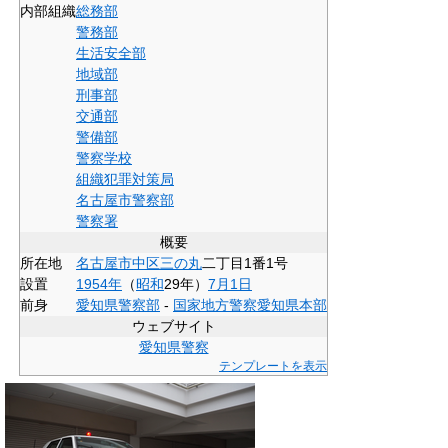
内部組織
総務部
警務部
生活安全部
地域部
刑事部
交通部
警備部
警察学校
組織犯罪対策局
名古屋市警察部
警察署
概要
所在地
名古屋市
中区
三の丸
二丁目1番1号
設置
1954年
（
昭和
29年）
7月1日
前身
愛知県警察部
-
国家地方警察愛知県本部
ウェブサイト
愛知県警察
テンプレートを表示