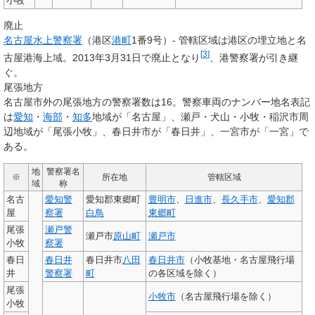
小牧
廃止
名古屋水上警察署
（港区
港町
1番9号）- 管轄区域は港区の埋立地と名
[
3
]
古屋港海上域。2013年3月31日で廃止となり
、港警察署が引き継
ぐ。
尾張地方
名古屋市外の尾張地方の警察署数は16。警察車両のナンバー地名表記
は
愛知
・
海部
・
知多
地域が「名古屋」、瀬戸・犬山・小牧・稲沢市周
辺地域が「尾張小牧」、春日井市が「春日井」、一宮市が「一宮」で
ある。
地
警察署名
※
所在地
管轄区域
域
称
名古
愛知警
愛知郡東郷町
豊明市
、
日進市
、
長久手市
、
愛知郡
屋
察署
白鳥
東郷町
尾張
瀬戸警
瀬戸市
原山町
瀬戸市
小牧
察署
春日
春日井
春日井市
八田
春日井市
（小牧基地・名古屋飛行場
井
警察署
町
の各区域を除く）
尾張
小牧市
（名古屋飛行場を除く）
小牧