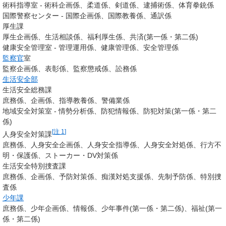
術科指導室 - 術科企画係、柔道係、剣道係、逮捕術係、体育拳銃係
国際警察センター - 国際企画係、国際教養係、通訳係
厚生課
厚生企画係、生活相談係、福利厚生係、共済(第一係・第二係)
健康安全管理室 - 管理運用係、健康管理係、安全管理係
監察官
室
監察企画係、表彰係、監察懲戒係、訟務係
生活安全部
生活安全総務課
庶務係、企画係、指導教養係、警備業係
地域安全対策室 - 情勢分析係、防犯情報係、防犯対策(第一係・第二
係)
[
注 1
]
人身安全対策課
庶務係、人身安全企画係、人身安全指導係、人身安全対処係、行方不
明・保護係、ストーカー・DV対策係
生活安全特別捜査課
庶務係、企画係、予防対策係、痴漢対処支援係、先制予防係、特別捜
査係
少年課
庶務係、少年企画係、情報係、少年事件(第一係・第二係)、福祉(第一
係・第二係)