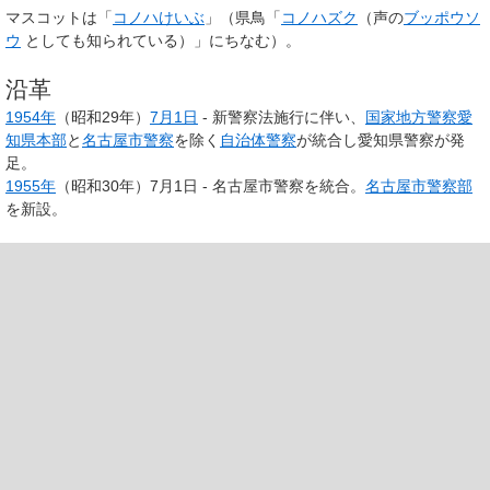
マスコットは「
コノハけいぶ
」（県鳥「
コノハズク
（声の
ブッポウソ
ウ
としても知られている）」にちなむ）。
沿革
1954年
（昭和29年）
7月1日
- 新警察法施行に伴い、
国家地方警察愛
知県本部
と
名古屋市警察
を除く
自治体警察
が統合し愛知県警察が発
足。
1955年
（昭和30年）7月1日 - 名古屋市警察を統合。
名古屋市警察部
を新設。