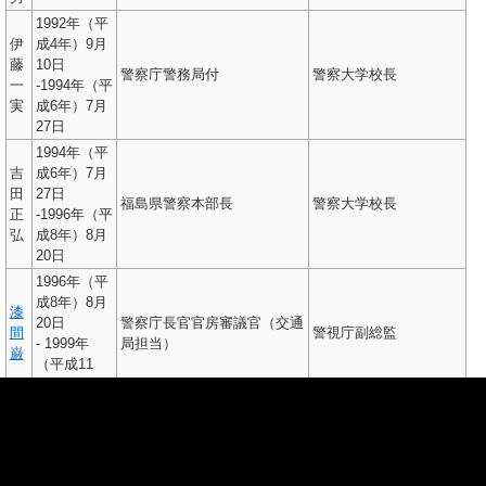
1992年（平
伊
成4年）9月
藤
10日
警察庁警務局付
警察大学校長
一
-1994年（平
実
成6年）7月
27日
1994年（平
吉
成6年）7月
田
27日
福島県警察本部長
警察大学校長
正
-1996年（平
弘
成8年）8月
20日
1996年（平
成8年）8月
漆
20日
警察庁長官官房審議官（交通
間
警視庁副総監
- 1999年
局担当）
巌
（平成11
年）1月8日
1999年（平
古
成11年）1
賀
月8日
千葉県警察本部長
警察大学校長
光
-2001年（平