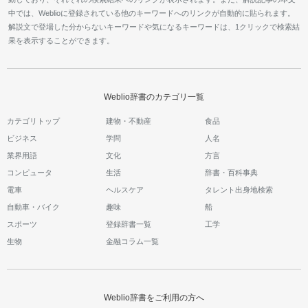
中では、Weblioに登録されている他のキーワードへのリンクが自動的に貼られます。
解説文で登場した分からないキーワードや気になるキーワードは、1クリックで検索結
果を表示することができます。
Weblio辞書のカテゴリ一覧
カテゴリトップ
建物・不動産
食品
ビジネス
学問
人名
業界用語
文化
方言
コンピュータ
生活
辞書・百科事典
電車
ヘルスケア
タレント出身地検索
自動車・バイク
趣味
船
スポーツ
登録辞書一覧
工学
生物
金融コラム一覧
Weblio辞書をご利用の方へ