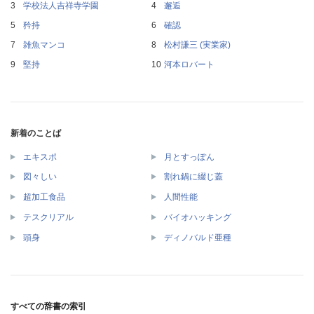
学校法人吉祥寺学園
邂逅
矜持
確認
雑魚マンコ
松村謙三 (実業家)
堅持
河本ロバート
新着のことば
エキスポ
月とすっぽん
図々しい
割れ鍋に綴じ蓋
超加工食品
人間性能
テスクリアル
バイオハッキング
頭身
ディノバルド亜種
すべての辞書の索引