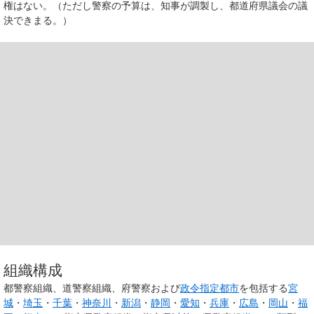
権はない。（ただし警察の予算は、知事が調製し、都道府県議会の議
決できまる。）
組織構成
都警察組織、道警察組織、府警察および
政令指定都市
を包括する
宮
城
・
埼玉
・
千葉
・
神奈川
・
新潟
・
静岡
・
愛知
・
兵庫
・
広島
・
岡山
・
福