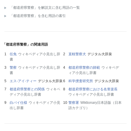
「都道府県警察」を解説文に含む用語の一覧
「都道府県警察」を含む用語の索引
「都道府県警察」の関連用語
任免
ウィキペディア小見出し辞
直轄警察犬
デジタル大辞泉
書
警察
ウィキペディア小見出し辞
都道府県警察の師範
ウィキペデ
書
ィア小見出し辞書
エス‐アイ‐ティー
デジタル大辞泉
科学捜査研究所
デジタル大辞泉
都道府県警察との関係
ウィキペ
都道府県警察における名誉楽長
ディア小見出し辞書
ウィキペディア小見出し辞書
白バイ仕様
ウィキペディア小見
警察署
Wiktionary日本語版（日本
出し辞書
語カテゴリ）