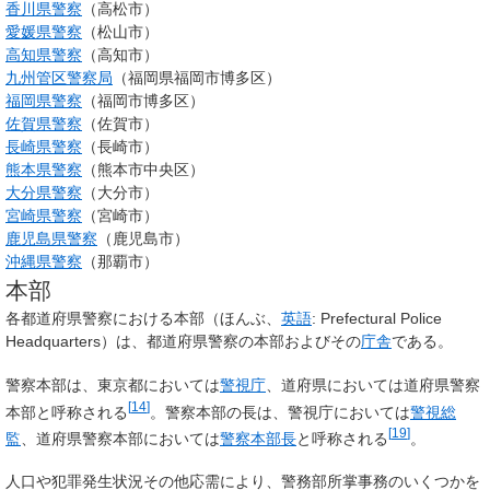
香川県警察
（高松市）
愛媛県警察
（松山市）
高知県警察
（高知市）
九州管区警察局
（福岡県福岡市博多区）
福岡県警察
（福岡市博多区）
佐賀県警察
（佐賀市）
長崎県警察
（長崎市）
熊本県警察
（熊本市中央区）
大分県警察
（大分市）
宮崎県警察
（宮崎市）
鹿児島県警察
（鹿児島市）
沖縄県警察
（那覇市）
本部
各都道府県警察における
本部
（ほんぶ、
英語
:
Prefectural Police
Headquarters
）は、都道府県警察の本部およびその
庁舎
である。
警察本部は、東京都においては
警視庁
、道府県においては
道府県警察
[
14
]
本部
と呼称される
。警察本部の長は、警視庁においては
警視総
[
19
]
監
、道府県警察本部においては
警察本部長
と呼称される
。
人口や犯罪発生状況その他応需により、警務部所掌事務のいくつかを