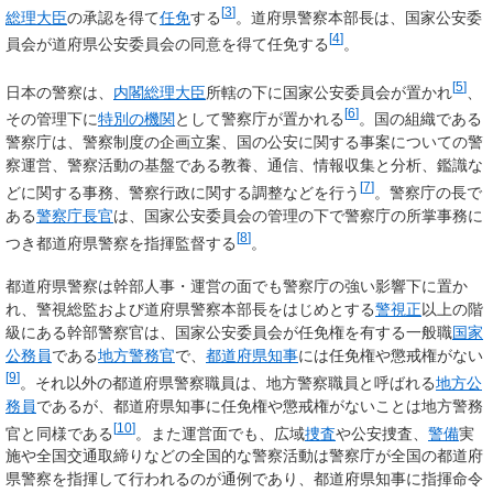
[
3
]
総理大臣
の承認を得て
任免
する
。道府県警察本部長は、国家公安委
[
4
]
員会が道府県公安委員会の同意を得て任免する
。
[
5
]
日本の警察は、
内閣総理大臣
所轄の下に国家公安委員会が置かれ
、
[
6
]
その管理下に
特別の機関
として警察庁が置かれる
。国の組織である
警察庁は、警察制度の企画立案、国の公安に関する事案についての警
察運営、警察活動の基盤である教養、通信、情報収集と分析、鑑識な
[
7
]
どに関する事務、警察行政に関する調整などを行う
。警察庁の長で
ある
警察庁長官
は、国家公安委員会の管理の下で警察庁の所掌事務に
[
8
]
つき都道府県警察を指揮監督する
。
都道府県警察は幹部人事・運営の面でも警察庁の強い影響下に置か
れ、警視総監および道府県警察本部長をはじめとする
警視正
以上の階
級にある幹部警察官は、国家公安委員会が任免権を有する一般職
国家
公務員
である
地方警務官
で、
都道府県知事
には任免権や懲戒権がない
[
9
]
。それ以外の都道府県警察職員は、
地方警察職員
と呼ばれる
地方公
務員
であるが、都道府県知事に任免権や懲戒権がないことは地方警務
[
10
]
官と同様である
。また運営面でも、広域
捜査
や公安捜査、
警備
実
施や全国交通取締りなどの全国的な警察活動は警察庁が全国の都道府
県警察を指揮して行われるのが通例であり、都道府県知事に指揮命令