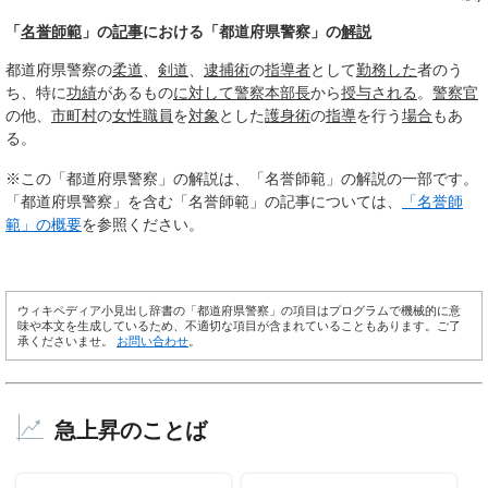
「
名誉師範
」の
記事
における「都道府県警察」の
解説
都道府県警察の
柔道
、
剣道
、
逮捕術
の
指導者
として
勤務した
者のう
ち、特に
功績
があるもの
に対して
警察本部長
から
授与される
。
警察官
の他、
市町村
の
女性
職員
を
対象
とした
護身術
の
指導
を行う
場合
もあ
る。
※この「都道府県警察」の解説は、「名誉師範」の解説の一部です。
「都道府県警察」を含む「名誉師範」の記事については、
「名誉師
範」の概要
を参照ください。
ウィキペディア小見出し辞書の「都道府県警察」の項目はプログラムで機械的に意
味や本文を生成しているため、不適切な項目が含まれていることもあります。ご了
承くださいませ。
お問い合わせ
。
急上昇のことば