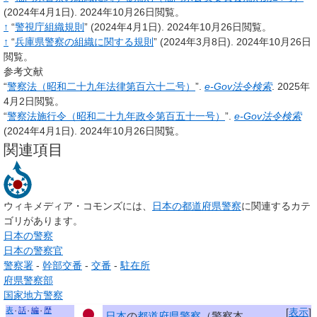
(2024年4月1日).
2024年10月26日閲覧。
↑
“
警視庁組織規則
”
(2024年4月1日).
2024年10月26日閲覧。
↑
“
兵庫県警察の組織に関する規則
”
(2024年3月8日).
2024年10月26日
閲覧。
参考文献
“
警察法（昭和二十九年法律第百六十二号）
”.
e-Gov法令検索
.
2025年
4月2日閲覧。
“
警察法施行令（昭和二十九年政令第百五十一号）
”.
e-Gov法令検索
(2024年4月1日).
2024年10月26日閲覧。
関連項目
ウィキメディア・コモンズには、
日本の都道府県警察
に関連するカテ
ゴリがあります。
日本の警察
日本の警察官
警察署
-
幹部交番
-
交番
-
駐在所
府県警察部
国家地方警察
表
話
編
歴
[
表示
]
日本
の
都道府県警察
（警察本