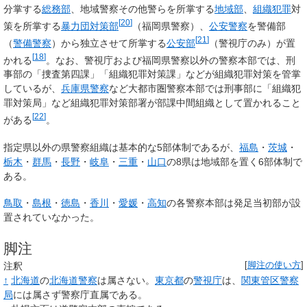
分掌する
総務部
、地域警察
その他警らを所掌する
地域部
、
組織犯罪
対
[
20
]
策を所掌する
暴力団対策部
（福岡県警察）、
公安警察
を警備部
[
21
]
（
警備警察
）から独立させて所掌する
公安部
（警視庁のみ）が置
[
18
]
かれる
。なお、警視庁および福岡県警察以外の警察本部では、刑
事部の「捜査第四課」「組織犯罪対策課」などが組織犯罪対策を管掌
しているが、
兵庫県警察
など大都市圏警察本部では刑事部に「組織犯
罪対策局」など組織犯罪対策部署が部課中間組織として置かれること
[
22
]
がある
。
指定県以外の県警察組織は基本的な5部体制であるが、
福島
・
茨城
・
栃木
・
群馬
・
長野
・
岐阜
・
三重
・
山口
の8県は地域部を置く6部体制で
ある。
鳥取
・
島根
・
徳島
・
香川
・
愛媛
・
高知
の各警察本部は発足当初部が設
置されていなかった。
脚注
注釈
[
脚注の使い方
]
↑
北海道
の
北海道警察
は属さない。
東京都
の
警視庁
は、
関東管区警察
局
には属さず警察庁直属である。