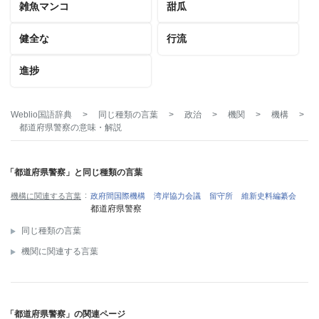
雑魚マンコ
甜瓜
健全な
行流
進捗
Weblio国語辞典
>
同じ種類の言葉
>
政治
>
機関
>
機構
>
都道府県警察
の意味・解説
「都道府県警察」と同じ種類の言葉
機構に関連する言葉
政府間国際機構
湾岸協力会議
留守所
維新史料編纂会
都道府県警察
同じ種類の言葉
機関に関連する言葉
「都道府県警察」の関連ページ