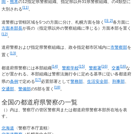
岡
・
熊本
の12指定県警察組織、指定県以外31県警察組織、の4類型に
[
11
]
大別される
。
[
注 2
]
道警察は管轄区域を5つの方面に分け、札幌方面を除く
各方面に
方面本部長
が長の（指定県以外の警察組織に準じる）方面本部を置く
[
12
]
。
道府警察および指定県警察組織は、政令指定都市区域内に
市警察部
を
[
13
]
置く
。
[
14
]
[
15
]
[
16
]
[
16
]
都道府県警察には本部組織
、
警察学校
、
警察署
、
交番
な
どが置かれる。本部組織は警察法施行令に定める基準に従い各都道府
[
17
]
県の
条例
で定める
必置部署として
警務部
、
生活安全部
、
刑事部
、
[
18
]
交通部
、
警備部
の5部を置く
。
全国の都道府県警察の一覧
（）内は、警察庁の管区警察局または都道府県警察本部所在地を表
す。
北海道
〈警察庁本庁直轄〉