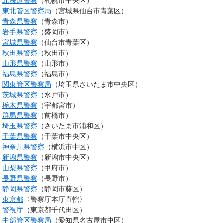
北海道警察
（札幌市中央区）
東北管区警察局
（宮城県仙台市青葉区）
青森県警察
（青森市）
岩手県警察
（盛岡市）
宮城県警察
（仙台市青葉区）
秋田県警察
（秋田市）
山形県警察
（山形市）
福島県警察
（福島市）
関東管区警察局
（埼玉県さいたま市中央区）
茨城県警察
（水戸市）
栃木県警察
（宇都宮市）
群馬県警察
（前橋市）
埼玉県警察
（さいたま市浦和区）
千葉県警察
（千葉市中央区）
神奈川県警察
（横浜市中区）
新潟県警察
（新潟市中央区）
山梨県警察
（甲府市）
長野県警察
（長野市）
静岡県警察
（静岡市葵区）
東京都
〈警察庁本庁直轄〉
警視庁
（東京都千代田区）
中部管区警察局
（愛知県名古屋市中区）