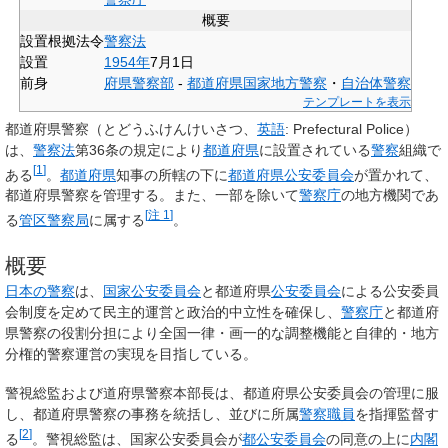
概要
設置根拠法令
警察法
設置
1954年
7月1日
前身
府県警察部
-
都道府県国家地方警察
・
自治体警察
テンプレートを表示
都道府県警察
（とどうふけんけいさつ、
英語
:
Prefectural Police
）
は、
警察法
第36条の規定により
都道府県
に設置されている
警察
組織で
[
1
]
ある
。
都道府県
知事の所轄の下に
都道府県公安委員会
が置かれて、
都道府県警察を管理する。また、一部を除いて
警察庁
の地方機関であ
[
注 1
]
る
管区警察局
に属する
。
概要
日本の警察
は、
国家公安委員会
と都道府県
公安委員会
による公安委員
会制度を定めて民主的運営と政治的中立性を確保し、
警察庁
と都道府
県警察の役割分担により全国一律・画一的な調整機能と自律的・地方
分権的警察運営の実現を目指している。
警視総監および道府県警察本部長は、都道府県公安委員会の管理に服
し、都道府県警察の事務を統括し、並びに所属
警察職員
を指揮監督す
[
2
]
る
。警視総監は、国家公安委員会が
都公安委員会
の同意の上に
内閣