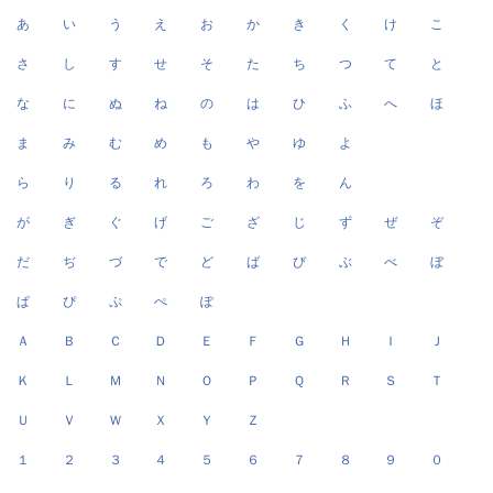
あ
い
う
え
お
か
き
く
け
こ
さ
し
す
せ
そ
た
ち
つ
て
と
な
に
ぬ
ね
の
は
ひ
ふ
へ
ほ
ま
み
む
め
も
や
ゆ
よ
ら
り
る
れ
ろ
わ
を
ん
が
ぎ
ぐ
げ
ご
ざ
じ
ず
ぜ
ぞ
だ
ぢ
づ
で
ど
ば
び
ぶ
べ
ぼ
ぱ
ぴ
ぷ
ぺ
ぽ
Ａ
Ｂ
Ｃ
Ｄ
Ｅ
Ｆ
Ｇ
Ｈ
Ｉ
Ｊ
Ｋ
Ｌ
Ｍ
Ｎ
Ｏ
Ｐ
Ｑ
Ｒ
Ｓ
Ｔ
Ｕ
Ｖ
Ｗ
Ｘ
Ｙ
Ｚ
１
２
３
４
５
６
７
８
９
０