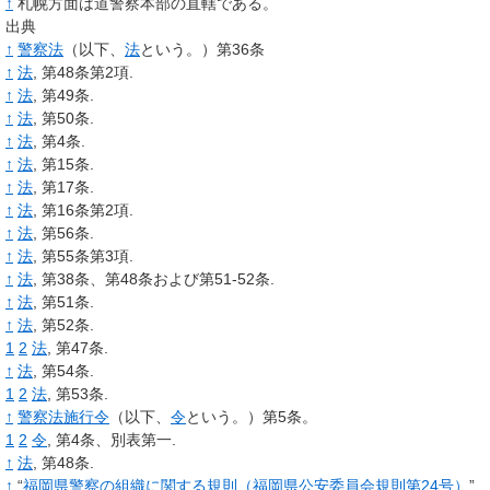
↑
札幌方面は道警察本部の直轄である。
出典
↑
警察法
（以下、
法
という。）第36条
↑
法
, 第48条第2項.
↑
法
, 第49条.
↑
法
, 第50条.
↑
法
, 第4条.
↑
法
, 第15条.
↑
法
, 第17条.
↑
法
, 第16条第2項.
↑
法
, 第56条.
↑
法
, 第55条第3項.
↑
法
, 第38条、第48条および第51-52条.
↑
法
, 第51条.
↑
法
, 第52条.
1
2
法
, 第47条.
↑
法
, 第54条.
1
2
法
, 第53条.
↑
警察法施行令
（以下、
令
という。）第5条。
1
2
令
, 第4条、別表第一.
↑
法
, 第48条.
↑
“
福岡県警察の組織に関する規則（福岡県公安委員会規則第24号）
”