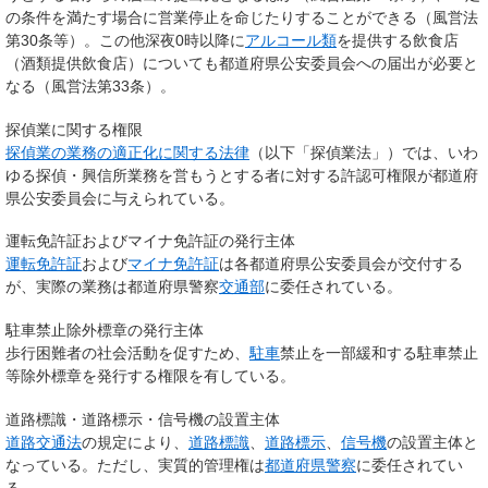
の条件を満たす場合に営業停止を命じたりすることができる（風営法
第30条等）。この他深夜0時以降に
アルコール類
を提供する飲食店
（酒類提供飲食店）についても都道府県公安委員会への届出が必要と
なる（風営法第33条）。
探偵業に関する権限
探偵業の業務の適正化に関する法律
（以下「探偵業法」）では、いわ
ゆる探偵・興信所業務を営もうとする者に対する許認可権限が都道府
県公安委員会に与えられている。
運転免許証およびマイナ免許証の発行主体
運転免許証
および
マイナ免許証
は各都道府県公安委員会が交付する
が、実際の業務は都道府県警察
交通部
に委任されている。
駐車禁止除外標章の発行主体
歩行困難者の社会活動を促すため、
駐車
禁止を一部緩和する駐車禁止
等除外標章を発行する権限を有している。
道路標識・道路標示・信号機の設置主体
道路交通法
の規定により、
道路標識
、
道路標示
、
信号機
の設置主体と
なっている。ただし、実質的管理権は
都道府県警察
に委任されてい
る。