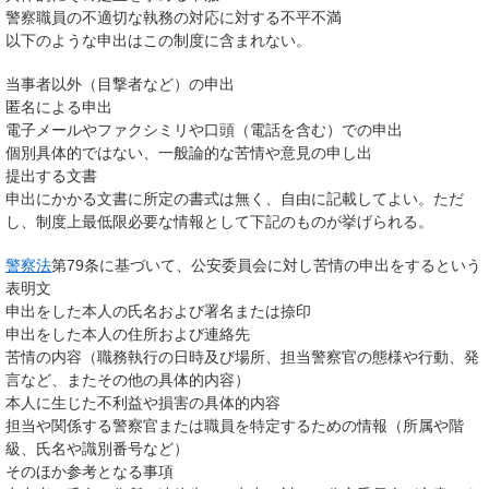
警察職員の不適切な執務の対応に対する不平不満
以下のような申出はこの制度に含まれない。
当事者以外（目撃者など）の申出
匿名による申出
電子メールやファクシミリや口頭（電話を含む）での申出
個別具体的ではない、一般論的な苦情や意見の申し出
提出する文書
申出にかかる文書に所定の書式は無く、自由に記載してよい。ただ
し、制度上最低限必要な情報として下記のものが挙げられる。
警察法
第79条に基づいて、公安委員会に対し苦情の申出をするという
表明文
申出をした本人の氏名および署名または捺印
申出をした本人の住所および連絡先
苦情の内容（職務執行の日時及び場所、担当警察官の態様や行動、発
言など、またその他の具体的内容）
本人に生じた不利益や損害の具体的内容
担当や関係する警察官または職員を特定するための情報（所属や階
級、氏名や識別番号など）
そのほか参考となる事項