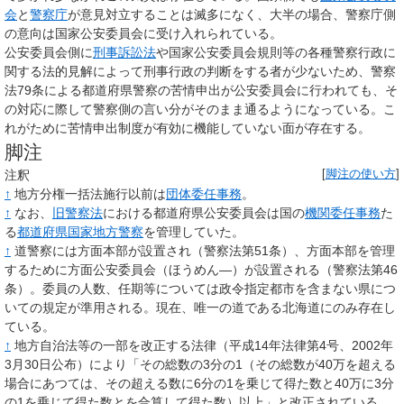
会
と
警察庁
が意見対立することは滅多になく、大半の場合、警察庁側
の意向は国家公安委員会に受け入れられている。
公安委員会側に
刑事訴訟法
や国家公安委員会規則等の各種警察行政に
関する法的見解によって刑事行政の判断をする者が少ないため、警察
法79条による都道府県警察の苦情申出が公安委員会に行われても、そ
の対応に際して警察側の言い分がそのまま通るようになっている。こ
れがために苦情申出制度が有効に機能していない面が存在する。
脚注
注釈
[
脚注の使い方
]
↑
地方分権一括法施行以前は
団体委任事務
。
↑
なお、
旧警察法
における都道府県公安委員会は国の
機関委任事務
た
る
都道府県国家地方警察
を管理していた。
↑
道警察には方面本部が設置され（警察法第51条）、方面本部を管理
するために方面公安委員会（ほうめん―）が設置される（警察法第46
条）。委員の人数、任期等については政令指定都市を含まない県につ
いての規定が準用される。現在、唯一の道である北海道にのみ存在し
ている。
↑
地方自治法等の一部を改正する法律（平成14年法律第4号、2002年
3月30日公布）により「その総数の3分の1（その総数が40万を超える
場合にあつては、その超える数に6分の1を乗じて得た数と40万に3分
の1を乗じて得た数とを合算して得た数）以上」と改正されている。