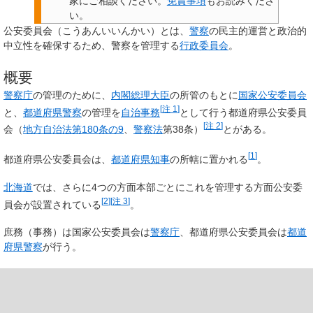
家にご相談ください。
免責事項
もお読みくださ
い。
公安委員会
（こうあんいいんかい）とは、
警察
の民主的運営と政治的
中立性を確保するため、警察を管理する
行政委員会
。
概要
警察庁
の管理のために、
内閣総理大臣
の所管のもとに
国家公安委員会
[
注 1
]
と、
都道府県警察
の管理を
自治事務
として行う
都道府県公安委員
[
注 2
]
会
（
地方自治法第180条の9
、
警察法
第38条）
とがある。
[
1
]
都道府県公安委員会は、
都道府県知事
の所轄に置かれる
。
北海道
では、さらに4つの方面本部ごとにこれを管理する方面公安委
[
2
]
[
注 3
]
員会が設置されている
。
庶務（事務）は国家公安委員会は
警察庁
、都道府県公安委員会は
都道
府県警察
が行う。