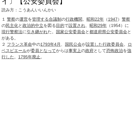
イ〕【公安委員会】
読み方：こうあんいいんかい
１
警察
の
運営
を
管理する
合議制
の
行政機関
。
昭和22年
（
1947
）
警察
の
民主化
と
政治的
中立
を図る
目的
で
設置され
、
昭和29年
（1954）に
現行
警察法
に
引き継がれ
た。
国家公安委員会
と
都道府県公安委員会
と
がある。
２
フランス革命
中の
1793年
4月
、
国民公会
が
設置した
行政委員会
。
ロ
ベスピエール
が
委員
となって
からは
事実上
の
政府
として
恐怖政治
を
強
行した
。
1795年
廃止
。