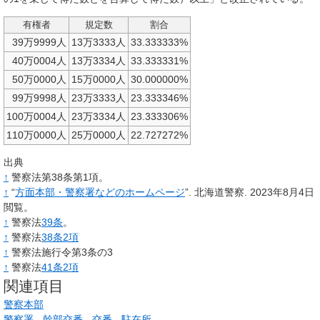
有権者
規定数
割合
39万9999人
13万3333人
33.333333%
40万0004人
13万3334人
33.333331%
50万0000人
15万0000人
30.000000%
99万9998人
23万3333人
23.333346%
100万0004人
23万3334人
23.333306%
110万0000人
25万0000人
22.727272%
出典
↑
警察法第38条第1項。
↑
“
方面本部・警察署などのホームページ
”.
北海道警察.
2023年8月4日
閲覧。
↑
警察法
39条
。
↑
警察法
38条2項
↑
警察法施行令第3条の3
↑
警察法
41条2項
関連項目
警察本部
警察署
-
幹部交番
-
交番
-
駐在所