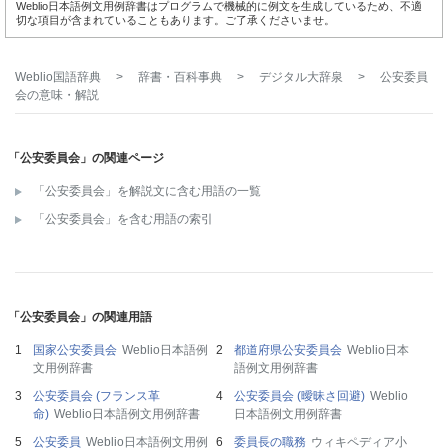
Weblio日本語例文用例辞書はプログラムで機械的に例文を生成しているため、不適
切な項目が含まれていることもあります。ご了承くださいませ。
Weblio国語辞典
>
辞書・百科事典
>
デジタル大辞泉
>
公安委員
会
の意味・解説
「公安委員会」の関連ページ
「公安委員会」を解説文に含む用語の一覧
「公安委員会」を含む用語の索引
「公安委員会」の関連用語
国家公安委員会
Weblio日本語例
都道府県公安委員会
Weblio日本
文用例辞書
語例文用例辞書
公安委員会 (フランス革
公安委員会 (曖昧さ回避)
Weblio
命)
Weblio日本語例文用例辞書
日本語例文用例辞書
公安委員
Weblio日本語例文用例
委員長の職務
ウィキペディア小