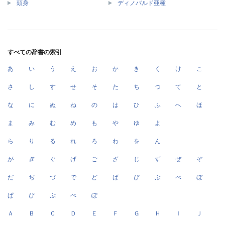
頭身
ディノバルド亜種
すべての辞書の索引
あ
い
う
え
お
か
き
く
け
こ
さ
し
す
せ
そ
た
ち
つ
て
と
な
に
ぬ
ね
の
は
ひ
ふ
へ
ほ
ま
み
む
め
も
や
ゆ
よ
ら
り
る
れ
ろ
わ
を
ん
が
ぎ
ぐ
げ
ご
ざ
じ
ず
ぜ
ぞ
だ
ぢ
づ
で
ど
ば
び
ぶ
べ
ぼ
ぱ
ぴ
ぷ
ぺ
ぽ
Ａ
Ｂ
Ｃ
Ｄ
Ｅ
Ｆ
Ｇ
Ｈ
Ｉ
Ｊ