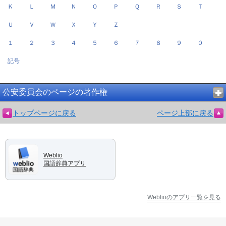
Ｋ
Ｌ
Ｍ
Ｎ
Ｏ
Ｐ
Ｑ
Ｒ
Ｓ
Ｔ
Ｕ
Ｖ
Ｗ
Ｘ
Ｙ
Ｚ
１
２
３
４
５
６
７
８
９
０
記号
公安委員会のページの著作権
トップページに戻る
ページ上部に戻る
Weblio
国語辞典アプリ
Weblioのアプリ一覧を見る