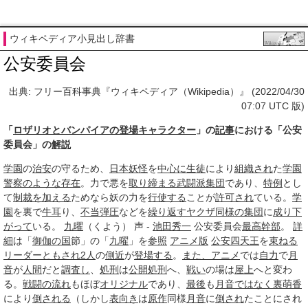
ウィキペディア小見出し辞書
公安委員会
出典: フリー百科事典『ウィキペディア（Wikipedia）』 (2022/04/30
07:07 UTC 版)
「
ロザリオとバンパイアの登場キャラクター
」の
記事
における「公安
委員会」の
解説
学園
の
治安
の守るため、
日本妖怪
を
中心に
生徒
により
組織され
た
学園
警察
のような存在
。力で悪を
取り締まる
武闘派
集団
であり、
特例
とし
て
制裁を加える
ためなら妖の力を
行使する
ことが
許可され
ている。
学
園
を裏で
牛耳
り、
不当
弾圧
などを
繰り
返す
ヤクザ
同様の
集団
に
成り下
がって
いる。
九曜
（くよう） 声 -
池田秀一
公安委員会
最高幹部
。
詳
細
は「
御伽の国
節」の「
九曜
」を
参照
アニメ版
公安
四天王
を
束ねる
リーダー
ともされ
2人
の
側近
が
登場する
。
また、
アニメ
では
自力
で
月
音
が
人間
だと
調査し
、
処刑
は
公開処刑
へ、
戦い
の場は
屋上
へと変わ
る。
戦闘の流れ
もほぼ
オリジナル
であり、
最後
も
月音
ではなく
裏萌香
により
倒される
（しかし
表向き
は
原作
同様
月音
に
倒され
たことにされ