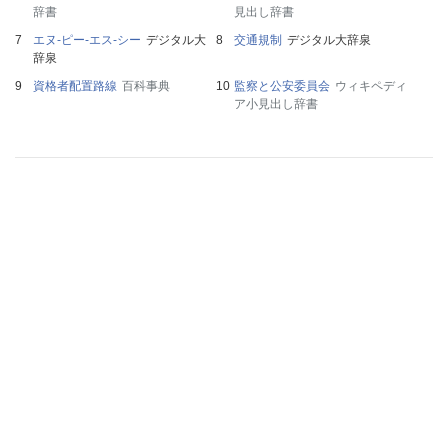
辞書
見出し辞書
エヌ‐ピー‐エス‐シー
デジタル大
交通規制
デジタル大辞泉
辞泉
資格者配置路線
百科事典
監察と公安委員会
ウィキペディ
ア小見出し辞書