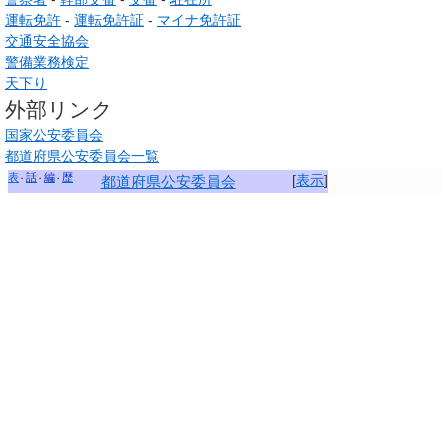
運転免許
-
運転免許証
-
マイナ免許証
交通安全協会
警備業務検定
天下り
外部リンク
国家公安委員会
都道府県公安委員会一覧
表
話
編
歴
[
表示
]
都道府県
公安委員会