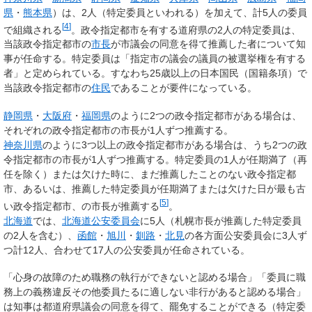
県
・
熊本県
）は、2人（特定委員といわれる）を加えて、計5人の委員
[
4
]
で組織される
。政令指定都市を有する道府県の2人の特定委員は、
当該政令指定都市の
市長
が市議会の同意を得て推薦した者について知
事が任命する。特定委員は「指定市の議会の議員の被選挙権を有する
者」と定められている。すなわち25歳以上の日本国民（国籍条項）で
当該政令指定都市の
住民
であることが要件になっている。
静岡県
・
大阪府
・
福岡県
のように2つの政令指定都市がある場合は、
それぞれの政令指定都市の市長が1人ずつ推薦する。
神奈川県
のように3つ以上の政令指定都市がある場合は、うち2つの政
令指定都市の市長が1人ずつ推薦する。特定委員の1人が任期満了（再
任を除く）または欠けた時に、まだ推薦したことのない政令指定都
市、あるいは、推薦した特定委員が任期満了または欠けた日が最も古
[
5
]
い政令指定都市、の市長が推薦する
。
北海道
では、
北海道公安委員会
に5人（札幌市長が推薦した特定委員
の2人を含む）、
函館
・
旭川
・
釧路
・
北見
の各方面公安委員会に3人ず
つ計12人、合わせて17人の公安委員が任命されている。
「心身の故障のため職務の執行ができないと認める場合」「委員に職
務上の義務違反その他委員たるに適しない非行があると認める場合」
は知事は都道府県議会の同意を得て、罷免することができる（特定委