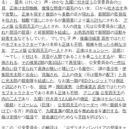
る）。
螢
糸（けいと） 声 - ゆかな
九曜
に
付き従う
公安委員会の
一
員
。
正体
は
女郎蜘蛛
。
傲慢な
態度
の
眉毛
のない女。 口から
吐き出す
糸
で
攻撃し
、
正体
を
現す
と
腹部
から
多数
の足が
現れる
。
新聞部
の
監視役
を
任され
、
独断
で
潰し
にかかるが
裏萌香
により
返り討ち
にされる。
ア
ニメ版
公安
四天王
の
一人
とされ、3人の
侍女
（元は公安委員会に
潰さ
れ
た
部活
の
部員
）と超
新聞部
を
結成し
、
お色気
作戦
で
新聞部
の
活動
を
妨害する
などもしていた。 でしでし子 声 -
後藤沙緒里
原作
ではただ
の
モブキャラクター
であり名前も
正体
も
不明
。
棍棒
を
持った
小柄な
少
女
。
アニメ版
公安
四天王
の
一人
とされ、
正体
は
キョンシー
。
語尾
に
「〜でし」と
付け
る。
月音
が
人間
であることを暴
こうとする
が、紫に
倒される
。
その後
第2期
の
第10話
にて
再登場
し、公安委員会の
一件
以
来
白い目
で
見られ
て
肩身が狭い
と
嘆いて
いる
最中
に、謎の
美少年
・
伊
集院光
太郎
と
出会い
、
洗脳され
、
三人
の
侍女
（元は
螢
糸の
配下
）
と共
に
光太郎
の
親衛隊
を
結成した
。なお
第一期
の
ED
クレジット
では
側近
と
詳記
されている。
側近
声 -
飛田展男
、
小野塚貴志
原作
ではただの
モブキャラクター
であり名前も
正体
も
不明
。
アニメ版
公安
四天王
の
内の
二人で
あり、
九曜
に
付き添う
2人組
みの
側近
。
正体
は
ケルベロス
（
眼鏡
）と
ゴーレム
（
巨漢
）。
公安
四天王
の
リーダー
（特に
眼鏡
を
掛
けて
いる方）的
存在
で、
九曜
直属
の
聞き役
を
務め
命令
を
遂行する
。
性
格
は
非情
かつ
陰湿
で、
使命
遂行
のためなら
手段
を択ばない。
※この「公安委員会」の解説は、「ロザリオとバンパイアの登場キャ