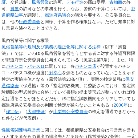
証
、交通規制、
風俗営業
の許可、
デモ行進
の届出受理、
古物商
の許
可、
質屋
の許可などの事務を行う。なお、警察の予算については、
都
道府県知事
が調製し、
都道府県議会
の議決を要する。公安委員会に
は、他の
行政委員会
と同様、予算を作る権限はない。ただし知事に対
し意見を述べることはできる。
風俗営業等に関する権限
風俗営業等の規制及び業務の適正化等に関する法律
（以下「風営
法」）では、いわゆる風俗営業を営もうとする者に対する許認可権限
が都道府県公安委員会に与えられている（風営法第3条）。また、特
に
パチンコ
・
パチスロ
に関しては、各
パチンコ店
が設置するパチン
コ・パチスロ機が過度に
射幸心
を煽るものとなっていないことを示す
検定の実施主体となる（風営法第20条4項）。実際の検定業務は
保安
通信協会
（保通協）等の「指定試験機関」に委託されており、指定試
験機関の型式検定に合格していて書類の提出等形式が整っていれば検
定は通ることがほとんどだが、稀に指定試験機関をクリアしていても
都道府県公安委員会の判断で検定が通らないこともある（
2006年
に
『
秘宝伝
』（
大都技研
）が
山梨県公安委員会
の検定を通過できなかっ
た件などが代表例）。
性風俗関連特殊営業
に関しては、都道府県公安委員会は同営業を営も
うとする者からの届出の提出先となるほか（風営法第27条等）、一定