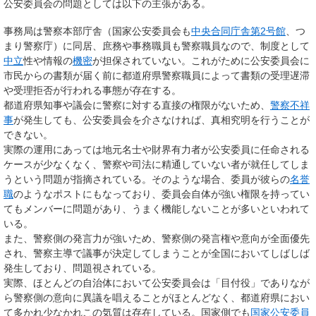
公安委員会の問題としては以下の主張がある。
事務局は警察本部庁舎（国家公安委員会も
中央合同庁舎第2号館
、つ
まり警察庁）に同居、庶務や事務職員も警察職員なので、制度として
中立
性や情報の
機密
が担保されていない。これがために公安委員会に
市民からの書類が届く前に都道府県警察職員によって書類の受理遅滞
や受理拒否が行われる事態が存在する。
都道府県知事や議会に警察に対する直接の権限がないため、
警察不祥
事
が発生しても、公安委員会を介さなければ、真相究明を行うことが
できない。
実際の運用にあっては地元名士や財界有力者が公安委員に任命される
ケースが少なくなく、警察や司法に精通していない者が就任してしま
うという問題が指摘されている。そのような場合、委員が彼らの
名誉
職
のようなポストにもなっており、委員会自体が強い権限を持ってい
てもメンバーに問題があり、うまく機能しないことが多いといわれて
いる。
また、警察側の発言力が強いため、警察側の発言権や意向が全面優先
され、警察主導で議事が決定してしまうことが全国においてしばしば
発生しており、問題視されている。
実際、ほとんどの自治体において公安委員会は「目付役」でありなが
ら警察側の意向に異議を唱えることがほとんどなく、都道府県におい
て多かれ少なかれこの気質は存在している。国家側でも
国家公安委員