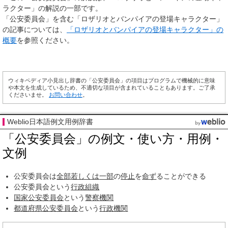
ラクター」の解説の一部です。
「公安委員会」を含む「ロザリオとバンパイアの登場キャラクター」
の記事については、
「ロザリオとバンパイアの登場キャラクター」の
概要
を参照ください。
ウィキペディア小見出し辞書の「公安委員会」の項目はプログラムで機械的に意味
や本文を生成しているため、不適切な項目が含まれていることもあります。ご了承
くださいませ。
お問い合わせ
。
Weblio日本語例文用例辞書
「公安委員会」の例文・使い方・用例・
文例
公安委員会は
全部
若しくは
一部
の
停止
を
命ず
ることができる
公安委員会という
行政組織
国家公安委員会
という
警察機関
都道府県公安委員会
という
行政機関