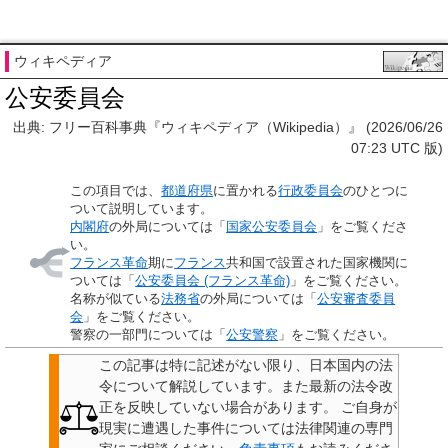
ウィキペディア
公安委員会
出典: フリー百科事典『ウィキペディア（Wikipedia）』 (2026/06/26
07:23 UTC 版)
この項目では、
都道府県
に置かれる
行政委員会
のひとつに
ついて説明しています。
内閣府
の外局については「
国家公安委員会
」をご覧くださ
い。
フランス革命
期に
フランス
共和国で設置された国家機関に
ついては「
公安委員会 (フランス革命)
」をご覧ください。
名称が似ている
法務省
の外局については「
公安審査委員
会
」をご覧ください。
警察の一部門については「
公安警察
」をご覧ください。
この記事は特に記述がない限り、日本国内の法
令について解説しています。また最新の法令改
正を反映していない場合があります。
ご自身が
現実に遭遇した事件については法律関連の専門