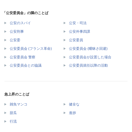
「公安委員会」の隣のことば
公安のスパイ
公安・司法
公安刑事
公安外事四課
公安委
公安委員
公安委員会 (フランス革命)
公安委員会 (曖昧さ回避)
公安委員会 警察
公安委員会が設置した場合
公安委員会との協議
公安委員就任以降の活動
急上昇のことば
雑魚マンコ
健全な
甜瓜
進捗
行流