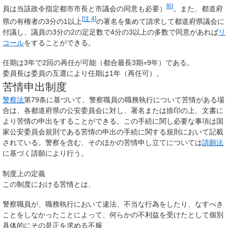
[
6
]
員は当該政令指定都市市長と市議会の同意も必要）
。また、都道府
[
注 4
]
県の有権者の3分の1以上
の署名を集めて請求して都道府県議会に
付議し、議員の3分の2の定足数で4分の3以上の多数で同意があれば
リ
コール
をすることができる。
任期は3年で2回の再任が可能（都合最長3期=9年）である。
委員長は委員の互選により任期は1年（再任可）。
苦情申出制度
警察法
第79条に基づいて、警察職員の職務執行について苦情がある場
合は、各都道府県の公安委員会に対し、署名または捺印の上、文書に
より苦情の申出をすることができる。この手続に関し必要な事項は国
家公安委員会規則である苦情の申出の手続に関する規則において記載
されている。警察を含む、そのほかの苦情申し立てについては
請願法
に基づく請願により行う。
制度上の定義
この制度における苦情とは、
警察職員が、職務執行において違法、不当な行為をしたり、なすべき
ことをしなかったことによって、何らかの不利益を受けたとして個別
具体的にその是正を求める不服