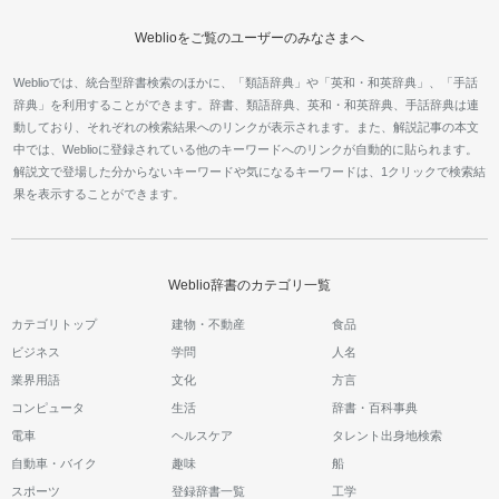
Weblioをご覧のユーザーのみなさまへ
Weblioでは、統合型辞書検索のほかに、「類語辞典」や「英和・和英辞典」、「手話
辞典」を利用することができます。辞書、類語辞典、英和・和英辞典、手話辞典は連
動しており、それぞれの検索結果へのリンクが表示されます。また、解説記事の本文
中では、Weblioに登録されている他のキーワードへのリンクが自動的に貼られます。
解説文で登場した分からないキーワードや気になるキーワードは、1クリックで検索結
果を表示することができます。
Weblio辞書のカテゴリ一覧
カテゴリトップ
建物・不動産
食品
ビジネス
学問
人名
業界用語
文化
方言
コンピュータ
生活
辞書・百科事典
電車
ヘルスケア
タレント出身地検索
自動車・バイク
趣味
船
スポーツ
登録辞書一覧
工学