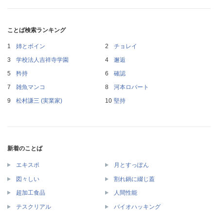
ことば検索ランキング
姉とボイン
チョレイ
学校法人吉祥寺学園
邂逅
矜持
確認
雑魚マンコ
河本ロバート
松村謙三 (実業家)
堅持
新着のことば
エキスポ
月とすっぽん
図々しい
割れ鍋に綴じ蓋
超加工食品
人間性能
テスクリアル
バイオハッキング