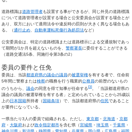
道路標識は
道路管理者
も設置する事ができるが、同じ外見の道路標識
について道路管理者が設置する場合と公安委員会が設置する場合とが
あり、双方において適用法令や違反時の罰則が大きく異なる場合もあ
る。（
通行止め
、
自動車運転死傷行為処罰法
など）
公安委員会は、特定の道路標識または道路標示による交通規制であっ
て期間が1か月を超えないものを、
警察署長
に委任することができる
（道路交通法5条、同施行令第3条の2）
委員の要件と任免
委員は、当該
都道府県の議会の議員
の
被選挙権
を有する者で、任命前
5年間に警察または
検察
の職務を行う職業的
公務員
の前歴のないもの
[
3
]
のうちから、
議会
の同意を得て知事が任命する
。「当該都道府県の
議会の議員の被選挙権を有する者」と定められていることから25歳以
上の
日本国籍
所持者（
国籍条項
）で、当該都道府県の
住民
であること
が要件になっている。
一県当たり3人の委員で組織される。ただし、
東京都
・
北海道
・
京都
府
・
大阪府
および
政令指定都市
を含む県（
宮城県
・
埼玉県
・
千葉県
・
神奈川県
・
新潟県
・
静岡県
・
愛知県
・
兵庫県
・
岡山県
・
広島県
・
福岡