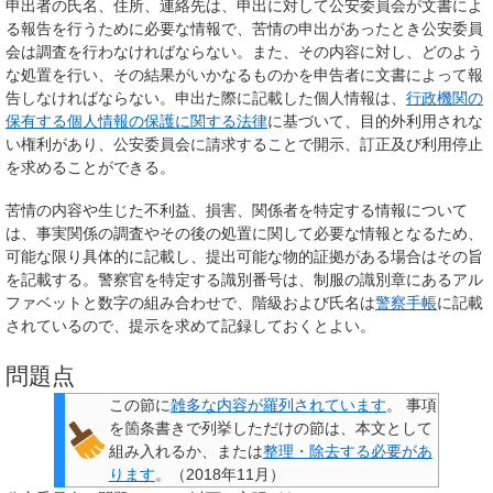
申出者の氏名、住所、連絡先は、申出に対して公安委員会が文書によ
る報告を行うために必要な情報で、苦情の申出があったとき公安委員
会は調査を行わなければならない。また、その内容に対し、どのよう
な処置を行い、その結果がいかなるものかを申告者に文書によって報
告しなければならない。申出た際に記載した個人情報は、
行政機関の
保有する個人情報の保護に関する法律
に基づいて、目的外利用されな
い権利があり、公安委員会に請求することで開示、訂正及び利用停止
を求めることができる。
苦情の内容や生じた不利益、損害、関係者を特定する情報について
は、事実関係の調査やその後の処置に関して必要な情報となるため、
可能な限り具体的に記載し、提出可能な物的証拠がある場合はその旨
を記載する。警察官を特定する識別番号は、制服の識別章にあるアル
ファベットと数字の組み合わせで、階級および氏名は
警察手帳
に記載
されているので、提示を求めて記録しておくとよい。
問題点
この節に
雑多な内容が羅列されています
。
事項
を箇条書きで列挙しただけの節は、本文として
組み入れるか、または
整理・除去する必要があ
ります
。
（
2018年11月
）