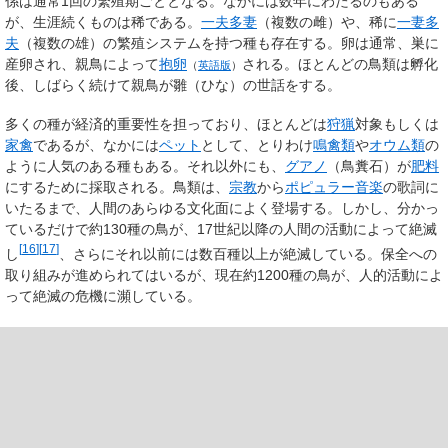
係は通常1回の繁殖期ごととなる。なかには数年にわたるのもある
が、生涯続くものは稀である。
一夫多妻
（複数の雌）や、稀に
一妻多
夫
（複数の雄）の繁殖システムを持つ種も存在する。卵は通常、巣に
産卵され、親鳥によって
抱卵
される。ほとんどの鳥類は孵化
（
英語版
）
後、しばらく続けて親鳥が雛（ひな）の世話をする。
多くの種が経済的重要性を担っており、ほとんどは
狩猟
対象もしくは
家禽
であるが、なかには
ペット
として、とりわけ
鳴禽類
や
オウム類
の
ように人気のある種もある。それ以外にも、
グアノ
（鳥糞石）が
肥料
にするために採取される。鳥類は、
宗教
から
ポピュラー音楽
の歌詞に
いたるまで、人間のあらゆる文化面によく登場する。しかし、分かっ
ているだけで約130種の鳥が、17世紀以降の人間の活動によって絶滅
[
16
]
[
17
]
し
、さらにそれ以前には数百種以上が絶滅している。保全への
取り組みが進められてはいるが、現在約1200種の鳥が、人的活動によ
って絶滅の危機に瀕している。