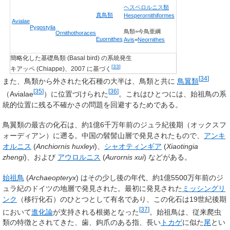
ヘスペロルニス類
真鳥類
Hesperornithiformes
Avialae
Pygostylia
鳥類=今鳥亜綱
Ornithothoraces
Euornithes
Avis
=
Neornithes
簡略化した基礎鳥類 (Basal bird) の系統発生
[
33
]
キアッペ (Chiappe)、2007 に基づく
[
34
]
また、鳥類から外された化石種の大半は、鳥類と共に
鳥翼類
[
35
]
[
36
]
（Avialae
）に位置づけられた
。これはひとつには、始祖鳥の系
統的位置に残る不確かさの問題を回避するためである
。
鳥翼類の最古の化石は、約1億6千万年前のジュラ紀後期（オックスフ
ォーディアン）に遡る。中国の髫髻山層で発見されたもので、
アンキ
オルニス
(
Anchiornis huxleyi
)、
シャオティンギア
(
Xiaotingia
zhengi
)、および
アウロルニス
(
Aurornis xui
) などがある。
始祖鳥
(
Archaeopteryx
) はその少し後の年代、約1億5500万年前のジ
ュラ紀のドイツの地層で発見された。最初に発見された
ミッシングリ
ンク
（移行化石）のひとつとして有名であり、この化石は19世紀後期
[
37
]
において
進化論
が支持される根拠となった
。始祖鳥は、従来爬虫
類の特徴とされてきた、歯、鉤爪のある指、長い
トカゲ
に似た
尾
とい