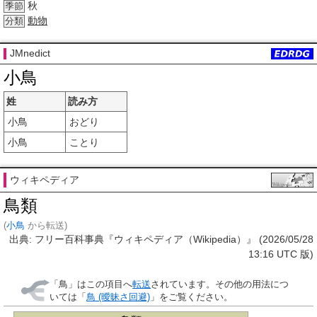
秋
季節
動物
分類
JMnedict
小鳥
姓
読み方
小鳥
おどり
小鳥
ことり
ウィキペディア
鳥類
(
小鳥
から転送)
出典: フリー百科事典『ウィキペディア（Wikipedia）』 (2026/05/28
13:16 UTC 版)
「
鳥
」はこの項目へ
転送
されています。その他の用法につ
いては「
鳥 (曖昧さ回避)
」をご覧ください。