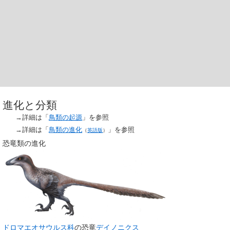
進化と分類
→詳細は「
鳥類の起源
」を参照
→詳細は「
鳥類の進化
」を参照
（
英語版
）
恐竜類の進化
ドロマエオサウルス科
の恐竜
デイノニクス