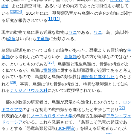
または滑空可能、あるいはその両方であった可能性を示唆して
語版
）
[
23
]
[
24
]
いる
。2014年には、獣脚類恐竜から鳥類への進化の詳細に関す
[
11
]
[
12
]
る研究が報告されている
。
現生の動物で鳥に最も近縁な動物は
ワニ
である。
ワニ
、鳥、(鳥以外
の)
恐竜
はいずれも
主竜類
に分類される。
鳥類の起源をめぐっては多くの論争があった。恐竜よりも原始的な
主
竜類
から進化したのではないか、
鳥盤類
恐竜の方が近縁なのではない
[
25
]
か、といったものである
。鳥盤類と現生鳥類は、骨盤の構造がよ
く似ているが、鳥類は
竜盤類
に属する獣脚類恐竜が起源であると考え
られているので、鳥盤類と鳥類の類似性は
無関係に進化した
ものとさ
[
26
]
れる
。事実、鳥類に似た骨盤の構造は、特異な獣脚類として知ら
れる
テリジノサウルス科
において3度獲得されている。
一部の少数派の研究者は、鳥類が恐竜から進化したのではなく、
ロン
[
27
]
ギスクアマ
のような初期の爬虫類から進化したと主張しており
、
代表的な人物に
ノースカロライナ大学
の鳥類古生物学者
アラン・フェ
ドゥーシア
がいる。これを発展させて、「鳥類こそ恐竜の起源であ
る」とする「恐竜鳥類起源説(
BCF理論
)」を唱える研究者もいたが、