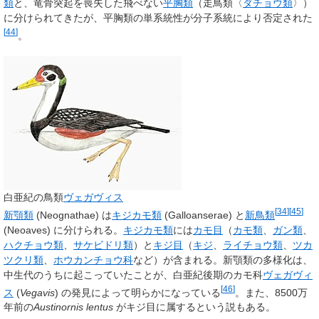
類
と、竜骨突起を喪失した飛べない
平胸類
（走鳥類〈
ダチョウ類
〉）
に分けられてきたが、平胸類の単系統性が分子系統により否定された
[
44
]
。
白亜紀の鳥類
ヴェガヴィス
[
34
]
[
45
]
新顎類
(Neognathae) は
キジカモ類
(Galloanserae) と
新鳥類
(Neoaves) に分けられる。
キジカモ類
には
カモ目
（
カモ類
、
ガン類
、
ハクチョウ類
、
サケビドリ類
）と
キジ目
（
キジ
、
ライチョウ類
、
ツカ
ツクリ類
、
ホウカンチョウ科
など）が含まれる。新顎類の多様化は、
中生代のうちに起こっていたことが、白亜紀後期のカモ科
ヴェガヴィ
[
46
]
ス
(
Vegavis
) の発見によって明らかになっている
。また、8500万
年前の
Austinornis lentus
がキジ目に属するという説もある。