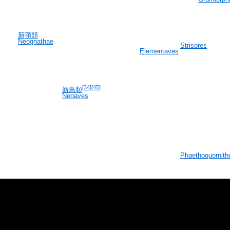
新顎類
Neognathae
Strisores
Elementaves
[
34
]
[
45
]
新鳥類
Neoaves
Phaethoquornith