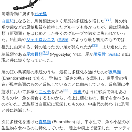
尾端骨類に属する
孔子鳥
[
33
]
白亜紀
になると、鳥翼類は大きく形態的多様性を増した
。翼の鉤
爪や歯などの原始形質を維持したグループも多かったが、歯は現生鳥
類（新顎類）をはじめとした多くのグループで独立に失われていっ
た。始祖鳥や
ジェホロルニス
のような最も初期のものでは、
（
英語版
）
[
33
]
祖先に由来する、骨の通った長い尾が見られたが
、より進化した
[
34
]
鳥翼類である
尾端骨類
(Pygostylia) では、尾が
尾端骨
の出
（
英語版
）
現と共に短くなっていった。
尾の短い鳥翼類の系統のうち、最初に多様化を遂げたのが
反鳥類
(Enantiornithes) である。学名は「逆さの鳥」を意味し、肩甲骨の構
造が現生鳥類のものと反転していることに由来している。反鳥類は生
[
33
]
態系において多様な
ニッチ
を占め
、
渉禽
のように砂浜で餌をあさ
るものや、魚を捕食するものから、樹上に棲むもの、種子を食べるも
のがいた。反鳥類は白亜紀に繁栄したものの、中生代の終わりに恐竜
と共に絶滅した。
次に多様化を遂げた
真鳥類
(Euornithes) は、半水生で、魚や小型の水
生生物を食べるのに特化していた。 陸上や樹上で繁栄したエナンティ