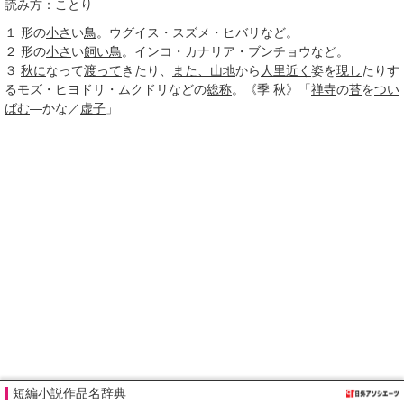
読み方：ことり
１
形の
小さ
い
鳥
。ウグイス・スズメ・ヒバリなど。
２
形の
小さ
い
飼い鳥
。インコ・カナリア・ブンチョウなど。
３
秋に
なって
渡って
きたり、
また、
山地
から
人里
近く
姿を
現し
たりす
るモズ・ヒヨドリ・ムクドリなどの
総称
。《
季
秋》「
禅寺
の
苔
を
つい
ばむ
―かな／
虚子
」
短編小説作品名辞典