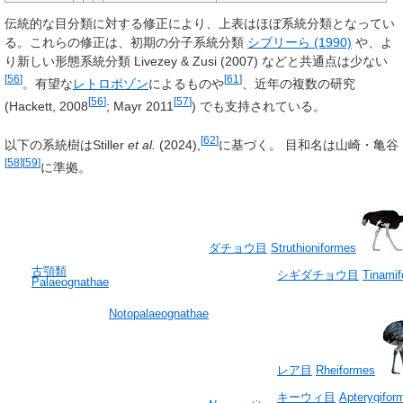
伝統的な目分類に対する修正により、上表はほぼ系統分類となってい
る。これらの修正は、初期の分子系統分類
シブリーら (1990)
や、よ
り新しい形態系統分類 Livezey & Zusi (2007) などと共通点は少ない
[
56
]
[
61
]
。有望な
レトロポゾン
によるものや
、近年の複数の研究
[
56
]
[
57
]
(Hackett, 2008
; Mayr 2011
) でも支持されている。
[
62
]
以下の系統樹はStiller
et al.
(2024),
に基づく。 目和名は山崎・亀谷
[
58
]
[
59
]
に準拠。
ダチョウ目
Struthioniformes
古顎類
シギダチョウ目
Tinami
Palaeognathae
Notopalaeognathae
レア目
Rheiformes
キーウィ目
Apterygifor