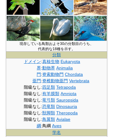
現存している鳥類およそ30の分類目のうち、
代表的な18種を示す。
分類
ドメイン
:
真核生物
Eukaryota
界
:
動物界
Animalia
門
:
脊索動物門
Chordata
亜門
:
脊椎動物亜門
Vertebrata
階級なし
:
四足類
Tetrapoda
階級なし
:
有羊膜類
Amniota
階級なし
:
竜弓類
Sauropsida
階級なし
:
恐竜類
Dinosauria
階級なし
:
獣脚類
Theropoda
階級なし
:
鳥翼類
Avialae
綱
:
鳥綱
Aves
学名