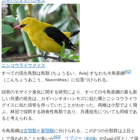
カギハシオオハシモズ
ニシコウライウグイス
[
42
]
すべての現生鳥類は
鳥類
(ちょうるい、Avis) すなわち
今鳥亜綱
（こんちょうあこう、Neornithes）に位置づけられる。
頭骨のモザイク進化に関する研究により、すべての今鳥亜綱の最も新
しい共通の祖先は、カギハシオオハシモズに似た嘴とニシコウライウ
グイスに似た頭骨を持っていたことがわかった。両種は小型でよく飛
ぶ、林冠で採餌する雑食性鳥類であり、共通祖先についても同様であ
ると考えられる。
今鳥亜綱は
古顎類
と
新顎類
に分けられる。この2つの分類群は上目と
[
43
]
して扱われることが多いが
、
リブジー
やZusiは区として扱
（
英語版
）