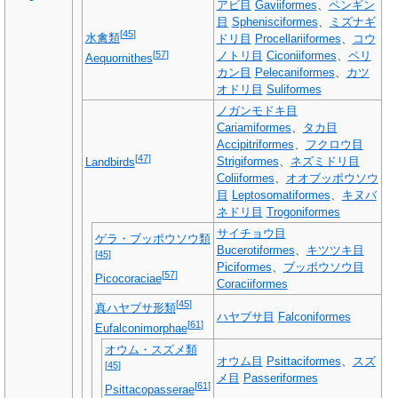
アビ目
Gaviiformes
、
ペンギン
目
Sphenisciformes
、
ミズナギ
[
45
]
水禽類
ドリ目
Procellariiformes
、
コウ
[
57
]
ノトリ目
Ciconiiformes
、
ペリ
Aequornithes
カン目
Pelecaniformes
、
カツ
オドリ目
Suliformes
ノガンモドキ目
Cariamiformes
、
タカ目
Accipitriformes
、
フクロウ目
[
47
]
Strigiformes
、
ネズミドリ目
Landbirds
Coliiformes
、
オオブッポウソウ
目
Leptosomatiformes
、
キヌバ
ネドリ目
Trogoniformes
サイチョウ目
ゲラ・ブッポウソウ類
Bucerotiformes
、
キツツキ目
[
45
]
Piciformes
、
ブッポウソウ目
[
57
]
Picocoraciae
Coraciiformes
[
45
]
真ハヤブサ形類
ハヤブサ目
Falconiformes
[
61
]
Eufalconimorphae
オウム・スズメ類
オウム目
Psittaciformes
、
スズ
[
45
]
メ目
Passeriformes
[
61
]
Psittacopasserae