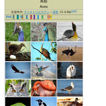
鳥類
Aves
[
1
]
[
2
]
生息年代:
マーストリヒチアン
–
現世
, 72–0 Ma
PreЄ
Є
O
S
D
C
P
T
J
K
Pg
N