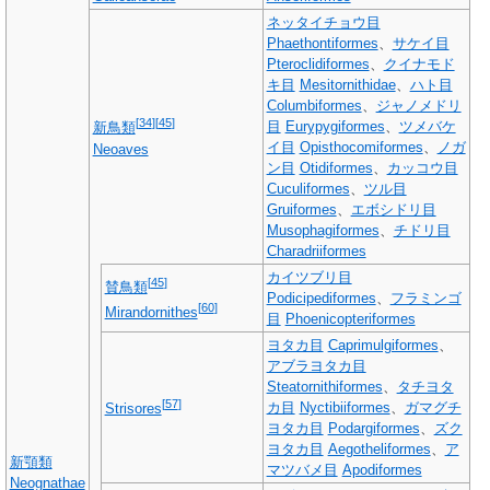
ネッタイチョウ目
Phaethontiformes
、
サケイ目
Pteroclidiformes
、
クイナモド
キ目
Mesitornithidae
、
ハト目
Columbiformes
、
ジャノメドリ
[
34
]
[
45
]
目
Eurypygiformes
、
ツメバケ
新鳥類
イ目
Opisthocomiformes
、
ノガ
Neoaves
ン目
Otidiformes
、
カッコウ目
Cuculiformes
、
ツル目
Gruiformes
、
エボシドリ目
Musophagiformes
、
チドリ目
Charadriiformes
カイツブリ目
[
45
]
賛鳥類
Podicipediformes
、
フラミンゴ
[
60
]
Mirandornithes
目
Phoenicopteriformes
ヨタカ目
Caprimulgiformes
、
アブラヨタカ目
Steatornithiformes
、
タチヨタ
[
57
]
カ目
Nyctibiiformes
、
ガマグチ
Strisores
ヨタカ目
Podargiformes
、
ズク
ヨタカ目
Aegotheliformes
、
ア
新顎類
マツバメ目
Apodiformes
Neognathae