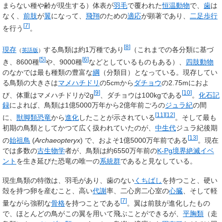
まらない種や齢が現生する）体表が
羽毛
で覆われた
恒温動物
で、
歯
は
なく、
前肢
が
翼
になって、
飛翔
のための
適応
が顕著であり、
二足歩行
[
7
]
を行う
。
[
8
]
現存
する鳥類は約1万種であり
（これまでの各分類に基づ
（
英語版
）
[
5
]
[
6
]
き、8600種
や、9000種
などとしているものもある）、
四肢動物
のなかでは最も種類の豊富な
綱
（分類目）となっている。現存してい
る鳥類の大きさは
マメハチドリ
の5cmから
ダチョウ
の2.75mにおよ
[
9
]
[
10
]
び、体重はマメハチドリが2g
、ダチョウは100kgである
。
化石記
録
によれば、鳥類は
1億5000万
年から
2億
年前ごろの
ジュラ紀
の間
[
11
]
[
12
]
に、
獣脚類
恐竜
から
進化
したことが示されている
。そして最も
初期の鳥類としてかつて広く扱われていたのが、
中生代
ジュラ紀後期
[
13
]
の
始祖鳥
(
Archaeopteryx
) で、およそ
1億5000万
年前である
。現在
では多数の
古生物学
者が、
鳥類は約
6550万
年前の
K-Pg境界絶滅イベ
ント
を生き延びた恐竜の唯一の
系統群
である
と見なしている。
現生鳥類の特徴は、羽毛があり、歯のない
くちばし
を持つこと、硬い
殻を持つ卵を産むこと、高い
代謝
率、二心房二心室の
心臓
、そして軽
[
7
]
量ながら強靭な
骨格
を持つことである
。翼は前肢が進化したもの
で、ほとんどの鳥がこの翼を用いて飛ぶことができるが、
平胸類
（走