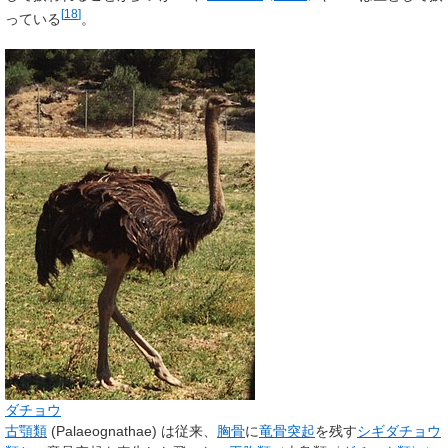
[
18
]
っている
。
ダチョウ
古顎類
(Palaeognathae) は従来、
胸骨
に
竜骨突起
を残す
シギダチョウ