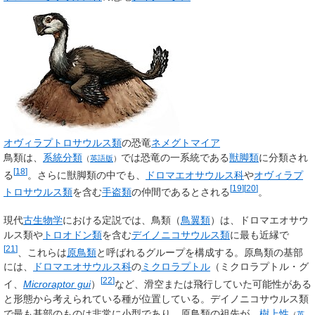
オヴィラプトロサウルス類
の恐竜
ネメグトマイア
鳥類は、
系統分類
では恐竜の一系統である
獣脚類
に分類され
（
英語版
）
[
18
]
る
。さらに獣脚類の中でも、
ドロマエオサウルス科
や
オヴィラプ
[
19
]
[
20
]
トロサウルス類
を含む
手盗類
の仲間であるとされる
。
現代
古生物学
における定説では、鳥類（
鳥翼類
）は、ドロマエオサウ
ルス類や
トロオドン類
を含む
デイノニコサウルス類
に最も近縁で
[
21
]
、これらは
原鳥類
と呼ばれるグループを構成する。原鳥類の基部
には、
ドロマエオサウルス科
の
ミクロラプトル
（ミクロラプトル・グ
[
22
]
イ、
Microraptor gui
）
など、滑空または飛行していた可能性がある
と形態から考えられている種が位置している。デイノニコサウルス類
で最も基部のものは非常に小型であり、原鳥類の祖先が、
樹上性
（
英