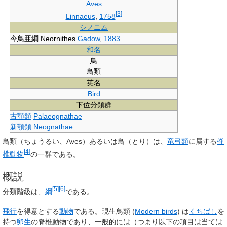
Aves
[
3
]
Linnaeus
,
1758
シノニム
今鳥亜綱 Neornithes
Gadow
,
1883
和名
鳥
鳥類
英名
Bird
下位分類群
古顎類
Palaeognathae
新顎類
Neognathae
鳥類
（ちょうるい、
Aves
）あるいは
鳥
（とり）は、
竜弓類
に属する
脊
[
4
]
椎動物
の一群である。
概説
[
5
]
[
6
]
分類階級は、
綱
である。
飛行
を得意とする
動物
である。現生鳥類 (
Modern birds
) は
くちばし
を
持つ
卵生
の脊椎動物であり、一般的には（つまり以下の項目は当ては