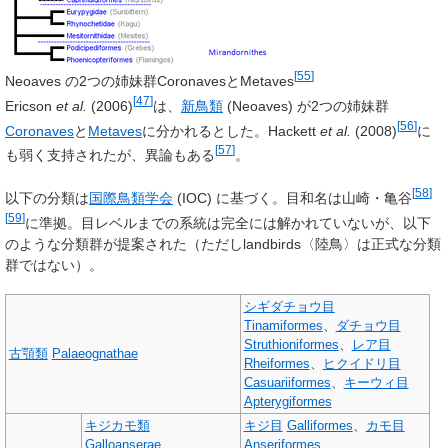
[
55
]
Neoaves の2つの姉妹群CoronavesとMetaves
[
47
]
Ericson
et al.
(2006)
は、
新鳥類
(Neoaves) が2つの姉妹群
[
56
]
Coronaves
と
Metaves
に分かれるとした。Hackett
et al.
(2008)
に
[
57
]
も弱く支持されたが、異論もある
。
[
58
]
以下の分類は
国際鳥類学会
(IOC) に基づく。目和名は山崎・亀谷
[
59
]
に準拠。目レベルまでの系統は完全には解かれていないが、以下
のような分類群が提案された（ただし
landbirds
〈陸鳥〉は正式な分類
群ではない）。
シギダチョウ目
Tinamiformes
、
ダチョウ目
Struthioniformes
、
レア目
古顎類
Palaeognathae
Rheiformes
、
ヒクイドリ目
Casuariiformes
、
キーウィ目
Apterygiformes
キジカモ類
キジ目
Galliformes
、
カモ目
Galloanserae
Anseriformes