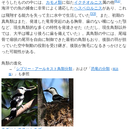
[
41
]
そうしたものの中には、
カモメ類
に似た
イクチオルニス
属の他
、
海洋での魚の捕食に非常によく適応した
ヘスペロルニス
があり、これ
[
33
]
は飛翔する能力を失って主に水中で生活していた
。また、初期の
真鳥類はまた、発達した竜骨突起のある胸骨、歯のない嘴になった顎
など、現生鳥類的な多くの特性を発達させた（ただし、現生鳥類以外
では、大半は嘴より後ろに歯を備えていた）。真鳥類の中には、尾端
骨で扇状の尾羽を自由に制御できた最初の鳥類もおり、後肢の羽が担
っていた空中制動の役割を受け継ぎ、後肢が無毛になるきっかけとな
った可能性がある。
鳥類の進化
→「
シブリー・アールキスト鳥類分類
」および「
恐竜の分類
（
英語
」も参照
版
）