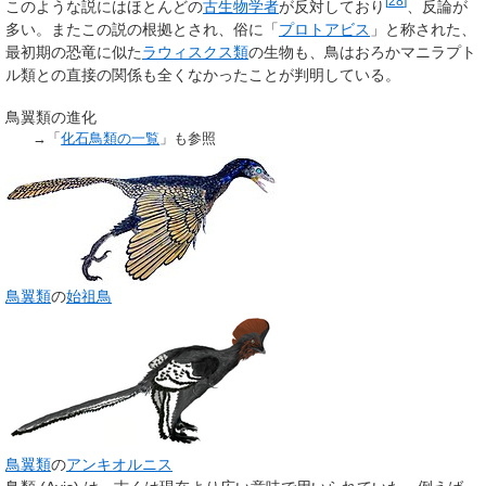
[
28
]
このような説にはほとんどの
古生物学者
が反対しており
、反論が
多い。またこの説の根拠とされ、俗に「
プロトアビス
」と称された、
最初期の恐竜に似た
ラウィスクス類
の生物も、鳥はおろかマニラプト
ル類との直接の関係も全くなかったことが判明している。
鳥翼類の進化
→「
化石鳥類の一覧
」も参照
鳥翼類
の
始祖鳥
鳥翼類
の
アンキオルニス