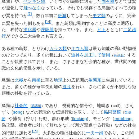
鳥類）や、
ペンギン類
、いくつかの島嶼に適応した
固有種
などでは翼
が退化して
飛べなく
なっている。それでも現存する鳥類のすべての種
[
7
]
が翼を持つが
、数百年前に
絶滅
してしまった
モア類
のように、完全
[
14
]
に翼を失った例もある
。また鳥類は飛翔することに高度に適応し
た、独特な
消化器
や
呼吸器
を持っている。また、
ヒト
とともに
二足歩
行
ができる二大生物とも言える。
ある種の鳥類、とりわけ
カラス類
や
オウム類
は最も知能の高い動物種
のひとつであり、多くの種において
道具を加工して使用
する
（
英語版
）
ことが観察されており、また、さまざまな社会的な種が、世代間の知
識の文化的伝達
を示している。
鳥類は
北極
から
南極
に至る
地球
上の広範囲の
生態系
に生息している。
また、多くの種が毎年長距離の
渡り
を行い、さらに多くが不規則な短
距離の移動を行っている。
鳥類は
社会的
であり、視覚的な信号や、地鳴き (call)、さえ
（
英語版
）
ずり (
song
) などの聴覚的な伝達行動を取り、そして
協同繁殖
（
英語
や捕食（狩り）行動、群れ形成 (
flocking
)、モビング（
mobbing
、
版
）
偽攻撃、捕食者に対して群れをなして騒ぎ撃退する行動）などの社会
[
15
]
的行動に加わる
。大多数の種は社会的に
一夫一婦
であり、この関