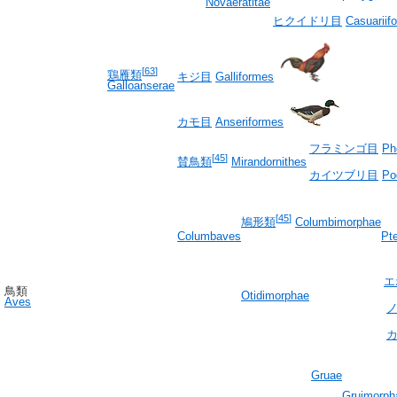
Novaeratitae
ヒクイドリ目
Casuariif
[
63
]
鶏雁類
キジ目
Galliformes
Galloanserae
カモ目
Anseriformes
フラミンゴ目
Ph
[
45
]
賛鳥類
Mirandornithes
カイツブリ目
Po
[
45
]
鳩形類
Columbimorphae
Columbaves
Pte
エ
鳥類
Otidimorphae
Aves
Gruae
Gruimorph