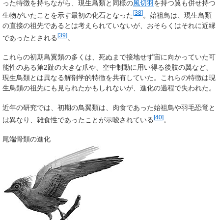
った特徴を持ちながら、現生鳥類と同様の
風切羽
を持つ翼も併せ持つ
[
38
]
生物がいたことを示す最初の化石となった
。始祖鳥は、現生鳥類
の直接の祖先であるとは考えられていないが、おそらくはそれに近縁
[
39
]
であったとされる
。
これらの初期鳥翼類の多くは、死ぬまで接地せず宙に向かっていた可
能性のある第2趾の大きな爪や、空中制動に用い得る後肢の翼など、
現生鳥類とは異なる解剖学的特徴を共有していた。これらの特徴は現
生鳥類の祖先にも見られたかもしれないが、進化の過程で失われた。
近年の研究では、初期の鳥翼類は、肉食であった始祖鳥や羽毛恐竜と
[
40
]
は異なり、雑食性であったことが示唆されている
。
尾端骨類の進化