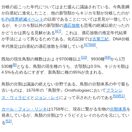
分岐の起こった年代についてはまだ盛んに議論されている。今鳥亜綱
が白亜紀に進化したこと、他の新顎類からキジカモ類が分岐したのが
K-Pg境界絶滅イベント
の以前であることについては意見が一致してい
るが、キジカモ類以外の新顎類の
適応放散
も恐竜の絶滅以前だったの
[
47
]
かどうかは異なる見解がある
。これは、適応放散の推定年代結果
が手法によって異なるためである。化石記録では
古第三紀
、DNA分岐
[
47
]
[
48
]
年代推定は白亜紀の適応放散を示唆している
。
[
10
]
[
49
]
既知の現生鳥類の種数はおよそ9700種以上
、9930種
から1万
[
8
]
530種
となる。鳥類の現生種のうち、古顎類は0.5%、キジカモ類は
4.5%を占めるにすぎず、新鳥類に種の95%が含まれる。
鳥類の分類は議論の絶えない分野である。鳥類の分類体系の中で最も
古いものは、1676年の『鳥類学』
Ornithologiae
において
フランシ
[
50
]
[
51
]
ス・ウィラビイ
と
ジョン・レイ
によって示されたものである
。
カール・フォン・リンネ
は1758年に、現在に繋がる生物の
分類体系
を
発表しているが、鳥類の分類はウィラビイとレイのものを元にしてい
[
52
]
る
。