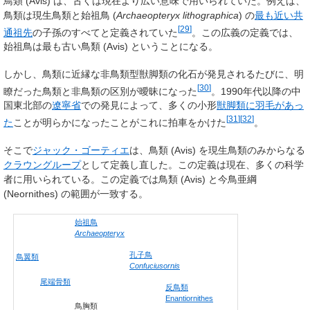
鳥類 (Avis) は、古くは現在より広い意味で用いられていた。例えば、
鳥類は現生鳥類と始祖鳥 (
Archaeopteryx lithographica
) の
最も近い共
[
29
]
通祖先
の子孫のすべてと定義されていた
。この広義の定義では、
始祖鳥は最も古い鳥類 (Avis) ということになる。
しかし、鳥類に近縁な非鳥類型獣脚類の化石が発見されるたびに、明
[
30
]
瞭だった鳥類と非鳥類の区別が曖昧になった
。1990年代以降の中
国東北部の
遼寧省
での発見によって、多くの小形
獣脚類に羽毛があっ
[
31
]
[
32
]
た
ことが明らかになったことがこれに拍車をかけた
。
そこで
ジャック・ゴーティエ
は、鳥類 (Avis) を現生鳥類のみからなる
クラウングループ
として定義し直した。この定義は現在、多くの科学
者に用いられている。この定義では鳥類 (Avis) と今鳥亜綱
(Neornithes) の範囲が一致する。
始祖鳥
Archaeopteryx
孔子鳥
鳥翼類
Confuciusornis
尾端骨類
反鳥類
Enantiornithes
鳥胸類