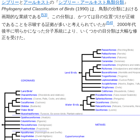
シブリー
と
アールキスト
の『
シブリー・アールキスト鳥類分類
』
Phylogeny and Classification of Birds
(1990) は、鳥類の分類における
[
53
]
画期的な業績である
。この分類は、かつては目の位置づけが正確
[
54
]
であることを示唆する証拠が多いと考えられていたが
、2000年代
後半に明らかになった分子系統により、いくつかの目分類は大幅な修
正を受けた。