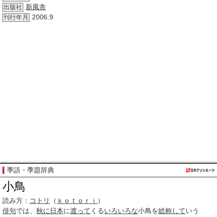
新風舎
出版社
2006.9
刊行年月
季語・季題辞典
小鳥
読み方：
コトリ
（
ｋｏｔｏｒｉ
）
俳句
では、
秋に
日本
に
渡って
くる
いろいろな
小鳥を
総称して
いう